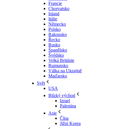
Francie
Chorvatsko
Island
Itálie
Německo
Polsko
Rakousko
Řecko
Rusko
Španělsko
Švédsko
Velká Británie
Rumunsko
Válka na Ukrajině
Maďarsko
Svět
USA
Blízký východ
Izrael
Palestina
Asie
Čína
Jižní Korea