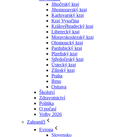
Jihočeský kraj
Jihomoravský kraj
Karlovarský kraj
Kraj Vysočina
Králověhradecký kraj
Liberecký kraj
Moravskoslezský kraj
Olomoucký kraj
Pardubický kraj
Plzeňský kraj
Středočeský kraj
Ústecký kraj
Zlínský kraj
Praha
Brno
Ostrava
Školství
Zdravotnictví
Politika
O počasí
Volby 2026
Zahraničí
Evropa
Slovensko