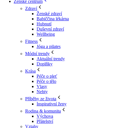
Ženské centrum
Zdraví
Ženské zdraví
Babiččina lékárna
Hubnutí
Duševní zdraví
Wellbeing
Fitness
Jóga a pilates
Módní trendy
Aktuální trendy
Doplňky
Krása
Péče o pleť
Péče o tělo
Vlasy
Nehty
Příběhy ze života
Inspirativní ženy
Rodina & komunita
Výchova
Přátelství
Vztahy