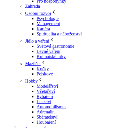
Pro hospodyňky
Zahrada
Osobní rozvoj
Psychologie
Management
Kariéra
Spiritualita a náboženství
Jídlo a vaření
Světová gastronomie
Levné vaření
Kulinářské triky
Mazlíčci
Kočky
Pejskové
Hobby
Modelářství
Včelařství
Rybaření
Letectví
Automobilismus
Adrenalin
Sběratelství
Houbaření