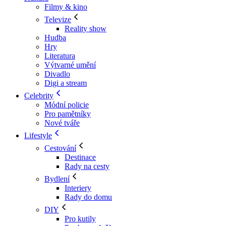
Filmy & kino
Televize
Reality show
Hudba
Hry
Literatura
Výtvarné umění
Divadlo
Digi a stream
Celebrity
Módní policie
Pro pamětníky
Nové tváře
Lifestyle
Cestování
Destinace
Rady na cesty
Bydlení
Interiery
Rady do domu
DIY
Pro kutily