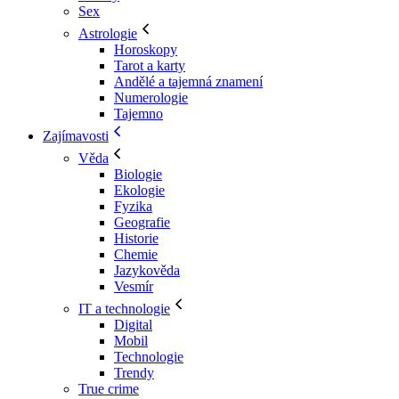
Sex
Astrologie
Horoskopy
Tarot a karty
Andělé a tajemná znamení
Numerologie
Tajemno
Zajímavosti
Věda
Biologie
Ekologie
Fyzika
Geografie
Historie
Chemie
Jazykověda
Vesmír
IT a technologie
Digital
Mobil
Technologie
Trendy
True crime