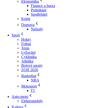
Ekonomika
Finance a burza
Podnikání
Spotřebitel
Krimi
Doprava
Nehody
Sport
Hokej
Fotbal
Tenis
Lyžování
Cyklistika
Atletika
Bojové sporty
ZOH 2026
Basketbal
NBA
Motosport
F1
Auto-moto
Elektromobily
Kultura