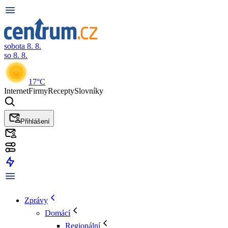
sobota 8. 8.
so 8. 8.
17°C
Internet
Firmy
Recepty
Slovníky
Přihlášení
Zprávy
Domácí
Regionální