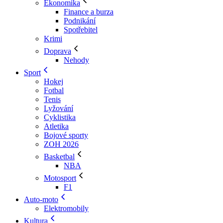
Ekonomika
Finance a burza
Podnikání
Spotřebitel
Krimi
Doprava
Nehody
Sport
Hokej
Fotbal
Tenis
Lyžování
Cyklistika
Atletika
Bojové sporty
ZOH 2026
Basketbal
NBA
Motosport
F1
Auto-moto
Elektromobily
Kultura