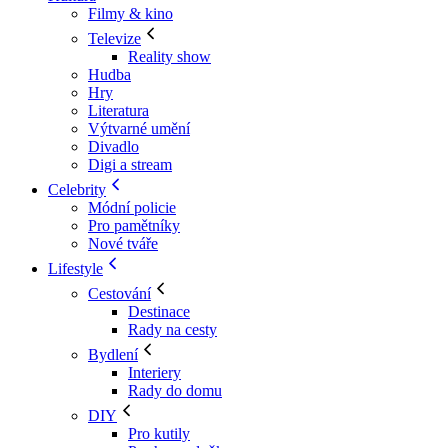
Filmy & kino
Televize
Reality show
Hudba
Hry
Literatura
Výtvarné umění
Divadlo
Digi a stream
Celebrity
Módní policie
Pro pamětníky
Nové tváře
Lifestyle
Cestování
Destinace
Rady na cesty
Bydlení
Interiery
Rady do domu
DIY
Pro kutily