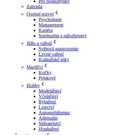
Pro hospodyňky
Zahrada
Osobní rozvoj
Psychologie
Management
Kariéra
Spiritualita a náboženství
Jídlo a vaření
Světová gastronomie
Levné vaření
Kulinářské triky
Mazlíčci
Kočky
Pejskové
Hobby
Modelářství
Včelařství
Rybaření
Letectví
Automobilismus
Adrenalin
Sběratelství
Houbaření