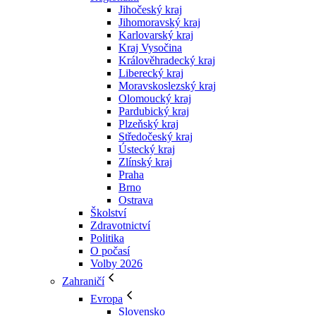
Jihočeský kraj
Jihomoravský kraj
Karlovarský kraj
Kraj Vysočina
Králověhradecký kraj
Liberecký kraj
Moravskoslezský kraj
Olomoucký kraj
Pardubický kraj
Plzeňský kraj
Středočeský kraj
Ústecký kraj
Zlínský kraj
Praha
Brno
Ostrava
Školství
Zdravotnictví
Politika
O počasí
Volby 2026
Zahraničí
Evropa
Slovensko