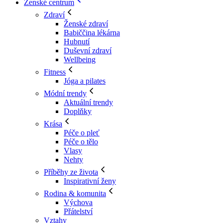
Ženské centrum
Zdraví
Ženské zdraví
Babiččina lékárna
Hubnutí
Duševní zdraví
Wellbeing
Fitness
Jóga a pilates
Módní trendy
Aktuální trendy
Doplňky
Krása
Péče o pleť
Péče o tělo
Vlasy
Nehty
Příběhy ze života
Inspirativní ženy
Rodina & komunita
Výchova
Přátelství
Vztahy