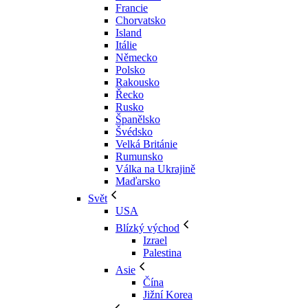
Francie
Chorvatsko
Island
Itálie
Německo
Polsko
Rakousko
Řecko
Rusko
Španělsko
Švédsko
Velká Británie
Rumunsko
Válka na Ukrajině
Maďarsko
Svět
USA
Blízký východ
Izrael
Palestina
Asie
Čína
Jižní Korea