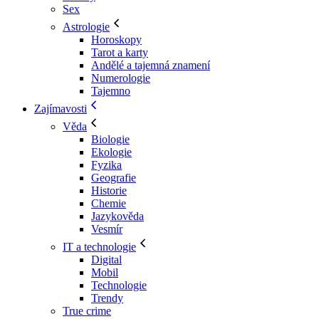
Sex
Astrologie
Horoskopy
Tarot a karty
Andělé a tajemná znamení
Numerologie
Tajemno
Zajímavosti
Věda
Biologie
Ekologie
Fyzika
Geografie
Historie
Chemie
Jazykověda
Vesmír
IT a technologie
Digital
Mobil
Technologie
Trendy
True crime