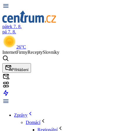
pátek 7. 8.
pá 7. 8.
26°C
Internet
Firmy
Recepty
Slovníky
Přihlášení
Zprávy
Domácí
Regionální