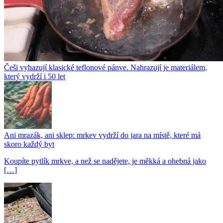
Češi vyhazují klasické teflonové pánve. Nahrazují je materiálem,
který vydrží i 50 let
Ani mrazák, ani sklep: mrkev vydrží do jara na místě, které má
skoro každý byt
Koupíte pytlík mrkve, a než se nadějete, je měkká a ohebná jako
[…]