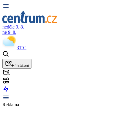
neděle 9. 8.
ne 9. 8.
31°C
Přihlášení
Reklama