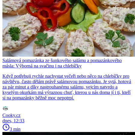
Salámová pomazánka ze šunkového salámu a pomazánkového
másla: Výborná na svačinu i na chlebíčky
Když potřebuji rychle nachystat večeři nebo něco na chlebíčky pro
návštěvu, často dělám právě salámovou pomazánku. Je sytá, hotová
za pár minut a díky nastrouhanému salámu, vejcím natvrdo a
kyselým okurkám má výraznou chuť, kterou u nás doma jí i ti, kteří
si na pomazánky běžně moc nepotrpí.
Cooky.cz
dnes, 12:33
3 min