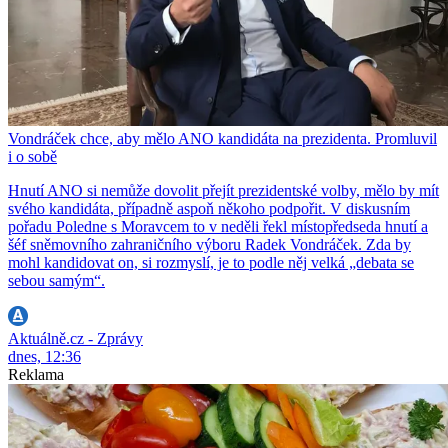
Vondráček chce, aby mělo ANO kandidáta na prezidenta. Promluvil
i o sobě
Hnutí ANO si nemůže dovolit přejít prezidentské volby, mělo by mít
svého kandidáta, případně aspoň někoho podpořit. V diskusním
pořadu Poledne s Moravcem to v neděli řekl místopředseda hnutí a
šéf sněmovního zahraničního výboru Radek Vondráček. Zda by
mohl kandidovat on, si rozmyslí, je to podle něj velká „debata se
sebou samým“.
Aktuálně.cz - Zprávy
dnes, 12:36
Reklama