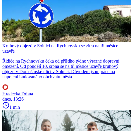
Kruhový objezd v Solnici na Rychnovsku se zítra na tři měsíce
uzavře
Řidiče na Rychnovsku čeká od příštího týdne výrazné dopravní
omezení. Od pondělí 10. srpna se na tři měsíce uzavře kruhový
objezd v Domašínské ulici v Solnici. Důvodem jsou práce na
napojení budovaného obchvatu města.
Hradecká Drbna
dnes, 13:26
1 min