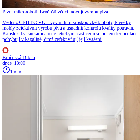
Pivní mikroroboti. Brněnští vědci inovují výrobu piva
Vědci z CEITEC VUT vyvinuli mikroskopické bioboty, které by
mohly zefektivnit výrobu piva a usnadnit kontrolu kvality potravin.
Kapsle s kvasinkami a magnetickými částicemi se během fermentace
pohybují v kapalině, čímž zefektivňují její kvašení.
Brněnská Drbna
dnes, 13:00
1 min