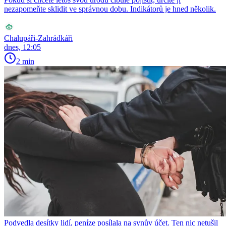
nezapomeňte sklidit ve správnou dobu. Indikátorů je hned několik.
Chalupáři-Zahrádkáři
dnes, 12:05
2 min
Podvedla desítky lidí, peníze posílala na synův účet. Ten nic netušil