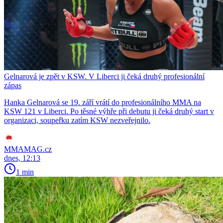
Gelnarová je zpět v KSW. V Liberci ji čeká druhý profesionální
zápas
Hanka Gelnarová se 19. září vrátí do profesionálního MMA na
KSW 121 v Liberci. Po těsné výhře při debutu ji čeká druhý start v
organizaci, soupeřku zatím KSW nezveřejnilo.
MMAMAG.cz
dnes, 12:13
1 min