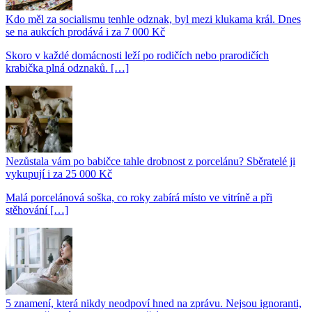
Kdo měl za socialismu tenhle odznak, byl mezi klukama král. Dnes
se na aukcích prodává i za 7 000 Kč
Skoro v každé domácnosti leží po rodičích nebo prarodičích
krabička plná odznaků. […]
Nezůstala vám po babičce tahle drobnost z porcelánu? Sběratelé ji
vykupují i za 25 000 Kč
Malá porcelánová soška, co roky zabírá místo ve vitríně a při
stěhování […]
5 znamení, která nikdy neodpoví hned na zprávu. Nejsou ignoranti,