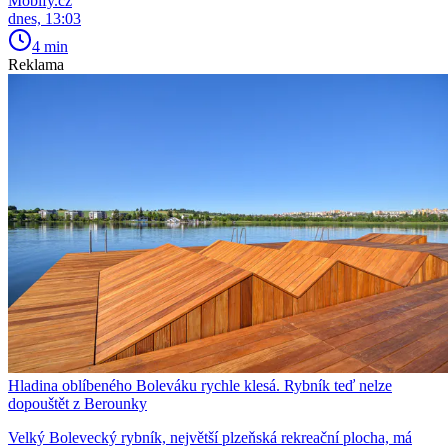
Mobify.cz
dnes, 13:03
4 min
Reklama
Hladina oblíbeného Boleváku rychle klesá. Rybník teď nelze
dopouštět z Berounky
Velký Bolevecký rybník, největší plzeňská rekreační plocha, má