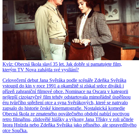
Kvíz: Obecná škola slaví 35 let. Jak dobře si pamatujete film,
kterým TV Nova zahájila své vysílání?
Celovečerní debut Jana Svěráka podle scénáře Zdeňka Svěráka
vstoupil do kin v roce 1991 a okamžitě si získal srdce diváků i
přízeň zahraniční filmové obce. Nominace na Oscara v kategorii
nejlepší cizojazyčný film tehdy odstartovala mimořádně úspěšnou
éru tvůrčího spřežení otce a syna Svěrákových, které se natrvalo
zapsalo do historie české kinematografie. Nostalgická komedie
Obecná škola ze zmateného poválečného období nabízí poctivou
retro filmařinu, zlidovělé hlášky a výkony Jana Třísky v roli učitele
Igora Hnízda nebo Zdeňka Svěráka jako přísného, ale spravedlivého
otce Součka.