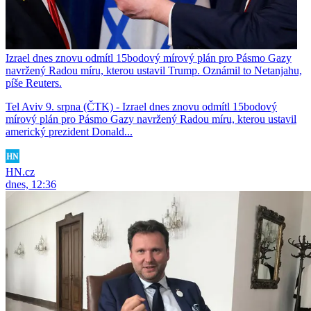
Izrael dnes znovu odmítl 15bodový mírový plán pro Pásmo Gazy
navržený Radou míru, kterou ustavil Trump. Oznámil to Netanjahu,
píše Reuters.
Tel Aviv 9. srpna (ČTK) - Izrael dnes znovu odmítl 15bodový
mírový plán pro Pásmo Gazy navržený Radou míru, kterou ustavil
americký prezident Donald...
HN.cz
dnes, 12:36