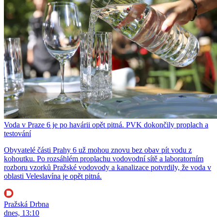
Voda v Praze 6 je po havárii opět pitná. PVK dokončily proplach a
testování
Obyvatelé části Prahy 6 už mohou znovu bez obav pít vodu z
kohoutku. Po rozsáhlém proplachu vodovodní sítě a laboratorním
rozboru vzorků Pražské vodovody a kanalizace potvrdily, že voda v
oblasti Veleslavína je opět pitná.
Pražská Drbna
dnes, 13:10