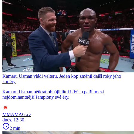
Kamaru Usman vládl velteru. Jeden kop změnil další roky jeho
kariéry
Kamaru Usman pětkrát obhájil titul UFC a patřil mezi
nejdominantnější šampiony své éry.
MMAMAG.cz
dnes, 12:30
2 min