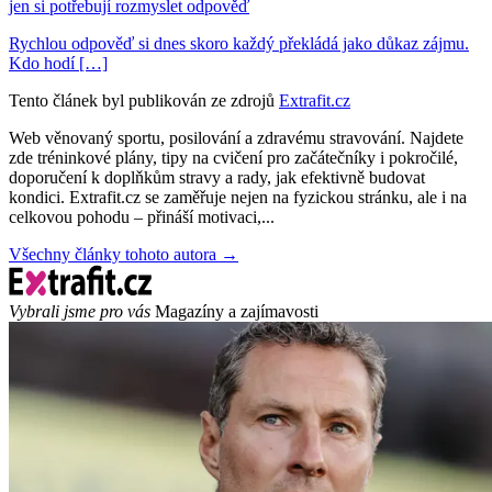
jen si potřebují rozmyslet odpověď
Rychlou odpověď si dnes skoro každý překládá jako důkaz zájmu.
Kdo hodí […]
Tento článek byl publikován ze zdrojů
Extrafit.cz
Web věnovaný sportu, posilování a zdravému stravování. Najdete
zde tréninkové plány, tipy na cvičení pro začátečníky i pokročilé,
doporučení k doplňkům stravy a rady, jak efektivně budovat
kondici. Extrafit.cz se zaměřuje nejen na fyzickou stránku, ale i na
celkovou pohodu – přináší motivaci,...
Všechny články tohoto autora →
Vybrali jsme pro vás
Magazíny a zajímavosti