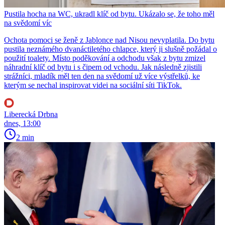
Pustila hocha na WC, ukradl klíč od bytu. Ukázalo se, že toho měl
na svědomí víc
Ochota pomoci se ženě z Jablonce nad Nisou nevyplatila. Do bytu
pustila neznámého dvanáctiletého chlapce, který ji slušně požádal o
použití toalety. Místo poděkování a odchodu však z bytu zmizel
náhradní klíč od bytu i s čipem od vchodu. Jak následně zjistili
strážníci, mladík měl ten den na svědomí už více výstřelků, ke
kterým se nechal inspirovat videi na sociální síti TikTok.
Liberecká Drbna
dnes, 13:00
2 min