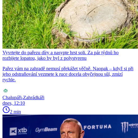
Vyvrtejte do pařezu díry a nasypte hrst soli. Za pár týdnů ho
rozbijete lopatou, jako by byl z polystyrenu
Pařez vám na zahradě nemusí překážet věčně. Naopak – když si při
jeho odstraňování vezmete k ruce docela obyčejnou sůl, zmizí
rychle.
Chalupáři-Zahrádkáři
dnes, 12:10
2 min