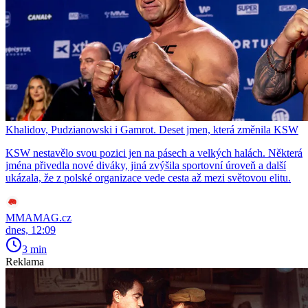
Khalidov, Pudzianowski i Gamrot. Deset jmen, která změnila KSW
KSW nestavělo svou pozici jen na pásech a velkých halách. Některá
jména přivedla nové diváky, jiná zvýšila sportovní úroveň a další
ukázala, že z polské organizace vede cesta až mezi světovou elitu.
MMAMAG.cz
dnes, 12:09
3 min
Reklama