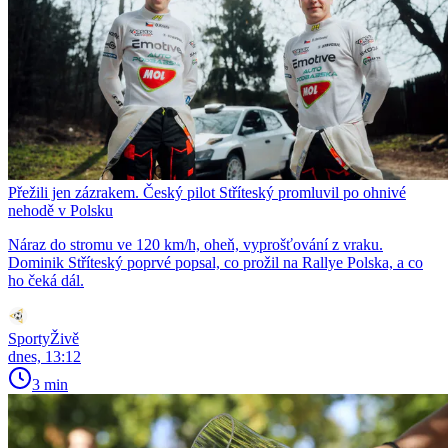
Přežili jen zázrakem. Český pilot Stříteský promluvil po ohnivé
nehodě v Polsku
Náraz do stromu ve 120 km/h, oheň, vyprošťování z vraku.
Dominik Stříteský poprvé popsal, co prožil na Rallye Polska, a co
ho čeká dál.
SportyŽivě
dnes, 13:12
3 min