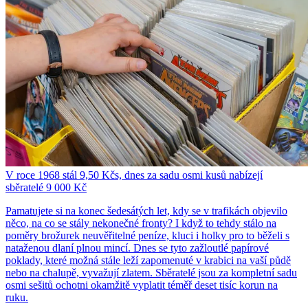
V roce 1968 stál 9,50 Kčs, dnes za sadu osmi kusů nabízejí
sběratelé 9 000 Kč
Pamatujete si na konec šedesátých let, kdy se v trafikách objevilo
něco, na co se stály nekonečné fronty? I když to tehdy stálo na
poměry brožurek neuvěřitelné peníze, kluci i holky pro to běželi s
nataženou dlaní plnou mincí. Dnes se tyto zažloutlé papírové
poklady, které možná stále leží zapomenuté v krabici na vaší půdě
nebo na chalupě, vyvažují zlatem. Sběratelé jsou za kompletní sadu
osmi sešitů ochotni okamžitě vyplatit téměř deset tisíc korun na
ruku.