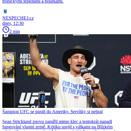
tropickými teplotami a bouřkami.
NESPECHEJ.cz
dnes, 12:30
2 min
Šampion UFC se pustil do Ameriky. Servítky si nebral
Sean Strickland znovu zamířil mimo klec a tentokrát napadl
fungování vlastní země. Kritiku spojil s válkami na Blízkém