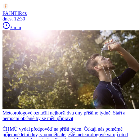
FAJNTIP.cz
dnes, 12:30
3 min
Meteorologové označili nejhorší dva dny příštího týdně. Staří a
nemocní občané by se měli připravit
ČHMÚ vydal předpověď na příští týden. Čekají nás poměrně
příjemné letní dny, v pondělí ale ještě meteorologové varují před