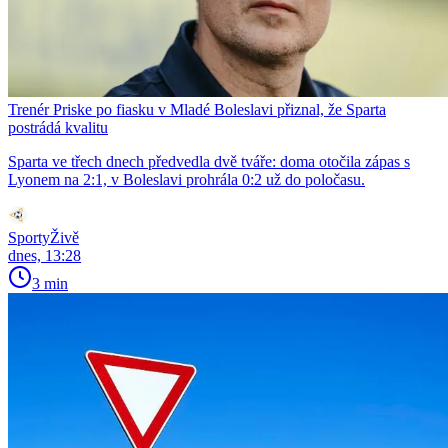
Trenér Priske po fiasku v Mladé Boleslavi přiznal, že Sparta
postrádá kvalitu
Sparta ve třech dnech předvedla dvě tváře: doma otočila zápas s
Lyonem na 2:1, v Boleslavi prohrála 0:2 už do poločasu.
SportyŽivě
dnes, 13:28
3 min