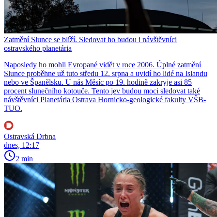
Zatmění Slunce se blíží. Sledovat ho budou i návštěvníci
ostravského planetária
Naposledy ho mohli Evropané vidět v roce 2006. Úplné zatmění
Slunce proběhne už tuto středu 12. srpna a uvidí ho lidé na Islandu
nebo ve Španělsku. U nás Měsíc po 19. hodině zakryje asi 85
procent slunečního kotouče. Tento jev budou moci sledovat také
návštěvníci Planetária Ostrava Hornicko-geologické fakulty VŠB-
TUO.
Ostravská Drbna
dnes, 12:17
2 min