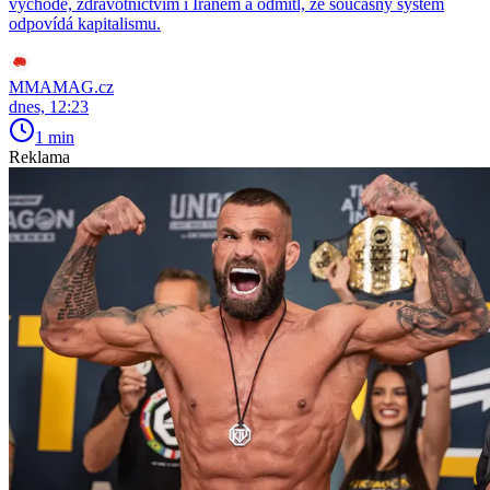
východě, zdravotnictvím i Íránem a odmítl, že současný systém
odpovídá kapitalismu.
MMAMAG.cz
dnes, 12:23
1 min
Reklama