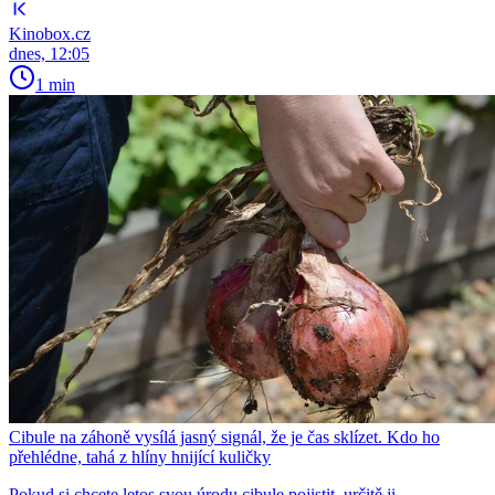
Kinobox.cz
dnes, 12:05
1 min
Cibule na záhoně vysílá jasný signál, že je čas sklízet. Kdo ho
přehlédne, tahá z hlíny hnijící kuličky
Pokud si chcete letos svou úrodu cibule pojistit, určitě ji