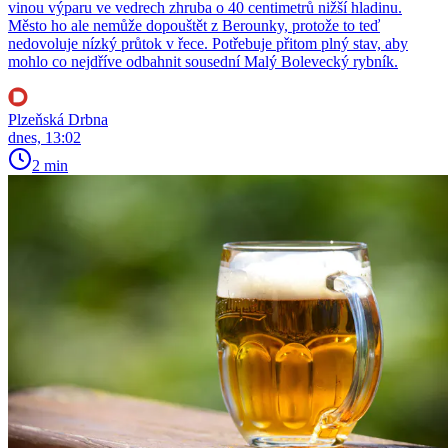
vinou výparu ve vedrech zhruba o 40 centimetrů nižší hladinu.
Město ho ale nemůže dopouštět z Berounky, protože to teď
nedovoluje nízký průtok v řece. Potřebuje přitom plný stav, aby
mohlo co nejdříve odbahnit sousední Malý Bolevecký rybník.
Plzeňská Drbna
dnes, 13:02
2 min