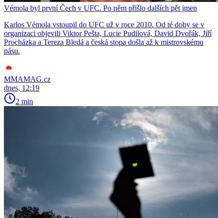
Vémola byl první Čech v UFC. Po něm přišlo dalších pět jmen
Karlos Vémola vstoupil do UFC už v roce 2010. Od té doby se v
organizaci objevili Viktor Pešta, Lucie Pudilová, David Dvořák, Jiří
Procházka a Tereza Bledá a česká stopa došla až k mistrovskému
pásu.
MMAMAG.cz
dnes, 12:19
2 min