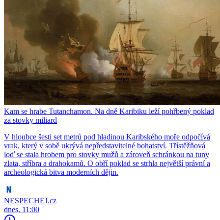
Kam se hrabe Tutanchamon. Na dně Karibiku leží pohřbený poklad
za stovky miliard
V hloubce šesti set metrů pod hladinou Karibského moře odpočívá
vrak, který v sobě ukrývá nepředstavitelné bohatství. Třístěžňová
loď se stala hrobem pro stovky mužů a zároveň schránkou na tuny
zlata, stříbra a drahokamů. O obří poklad se strhla největší právní a
archeologická bitva moderních dějin.
NESPECHEJ.cz
dnes, 11:00