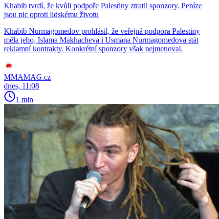
Khabib tvrdí, že kvůli podpoře Palestiny ztratil sponzory. Peníze
jsou nic oproti lidskému životu
Khabib Nurmagomedov prohlásil, že veřejná podpora Palestiny
měla jeho, Islama Makhacheva i Usmana Nurmagomedova stát
reklamní kontrakty. Konkrétní sponzory však nejmenoval.
MMAMAG.cz
dnes, 11:08
1 min