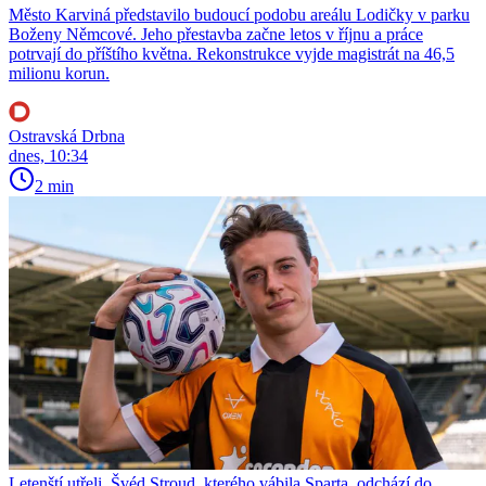
Město Karviná představilo budoucí podobu areálu Lodičky v parku
Boženy Němcové. Jeho přestavba začne letos v říjnu a práce
potrvají do příštího května. Rekonstrukce vyjde magistrát na 46,5
milionu korun.
Ostravská Drbna
dnes, 10:34
2 min
Letenští utřeli. Švéd Stroud, kterého vábila Sparta, odchází do