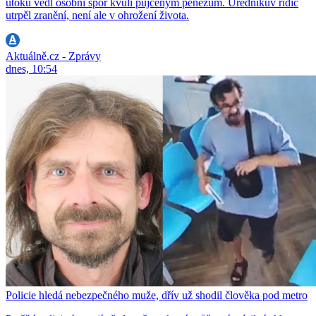
útoku vedl osobní spor kvůli půjčeným penězům. Úředníkův řidič
utrpěl zranění, není ale v ohrožení života.
Aktuálně.cz - Zprávy
dnes, 10:54
Policie hledá nebezpečného muže, dřív už shodil člověka pod metro