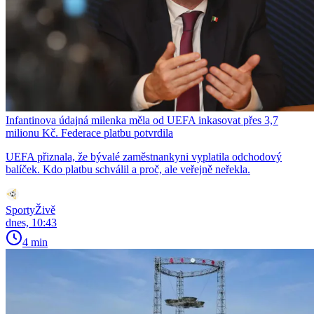
Infantinova údajná milenka měla od UEFA inkasovat přes 3,7
milionu Kč. Federace platbu potvrdila
UEFA přiznala, že bývalé zaměstnankyni vyplatila odchodový
balíček. Kdo platbu schválil a proč, ale veřejně neřekla.
SportyŽivě
dnes, 10:43
4 min