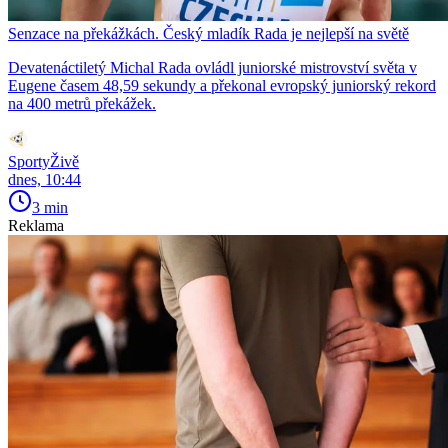
Senzace na překážkách. Český mladík Rada je nejlepší na světě
Devatenáctiletý Michal Rada ovládl juniorské mistrovství světa v
Eugene časem 48,59 sekundy a překonal evropský juniorský rekord
na 400 metrů překážek.
SportyŽivě
dnes, 10:44
3 min
Reklama