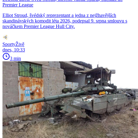
Premier League
Elliot Stroud, švédský reprezentant a jedna z nejžhavějších
skandinávských komodit léta 2026, podepsal 9. srpna smlouvu s
nováčkem Premier League Hull City.
SportyŽivě
dnes, 10:33
3 min