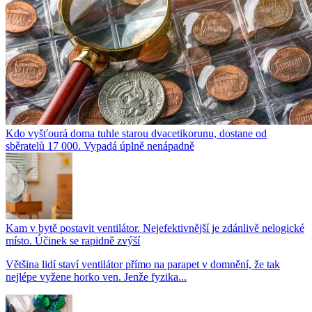
Kdo vyšťourá doma tuhle starou dvacetikorunu, dostane od
sběratelů 17 000. Vypadá úplně nenápadně
Kam v bytě postavit ventilátor. Nejefektivnější je zdánlivě nelogické
místo. Účinek se rapidně zvýší
Většina lidí staví ventilátor přímo na parapet v domnění, že tak
nejlépe vyžene horko ven. Jenže fyzika...