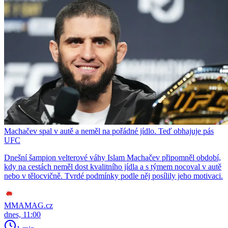
Machačev spal v autě a neměl na pořádné jídlo. Teď obhajuje pás
UFC
Dnešní šampion velterové váhy Islam Machačev připomněl období,
kdy na cestách neměl dost kvalitního jídla a s týmem nocoval v autě
nebo v tělocvičně. Tvrdé podmínky podle něj posílily jeho motivaci.
MMAMAG.cz
dnes, 11:00