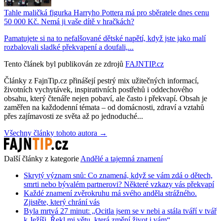
Tahle maličká figurka Harryho Pottera má pro sběratele dnes cenu
50 000 Kč. Nemá ji vaše dítě v hračkách?
Pamatujete si na to nefalšované dětské napětí, když jste jako malí
rozbalovali sladké překvapení a doufali,...
Tento článek byl publikován ze zdrojů
FAJNTIP.cz
Články z FajnTip.cz přinášejí pestrý mix užitečných informací,
životních vychytávek, inspirativních postřehů i oddechového
obsahu, který čtenáře nejen pobaví, ale často i překvapí. Obsah je
zaměřen na každodenní témata – od domácnosti, zdraví a vztahů
přes zajímavosti ze světa až po jednoduché...
Všechny články tohoto autora →
Další články z kategorie
Andělé a tajemná znamení
Skrytý význam snů: Co znamená, když se vám zdá o dětech,
smrti nebo bývalém partnerovi? Některé vzkazy vás překvapí
Každé znamení zvěrokruhu má svého anděla strážného.
Zjistěte, který chrání vás
Byla mrtvá 27 minut: „Ocitla jsem se v nebi a stála tváří v tvář
k Ježíši. Řekl mi větu, která změní život i vám“