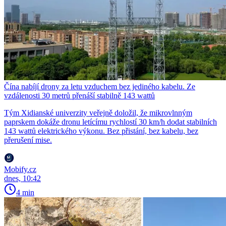
Čína nabíjí drony za letu vzduchem bez jediného kabelu. Ze
vzdálenosti 30 metrů přenáší stabilně 143 wattů
Tým Xidianské univerzity veřejně doložil, že mikrovlnným
paprskem dokáže dronu letícímu rychlostí 30 km/h dodat stabilních
143 wattů elektrického výkonu. Bez přistání, bez kabelu, bez
přerušení mise.
Mobify.cz
dnes, 10:42
4 min