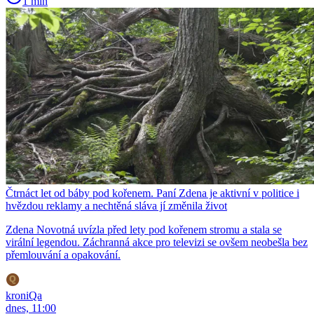
1 min
Čtrnáct let od báby pod kořenem. Paní Zdena je aktivní v politice i
hvězdou reklamy a nechtěná sláva jí změnila život
Zdena Novotná uvízla před lety pod kořenem stromu a stala se
virální legendou. Záchranná akce pro televizi se ovšem neobešla bez
přemlouvání a opakování.
kroniQa
dnes, 11:00