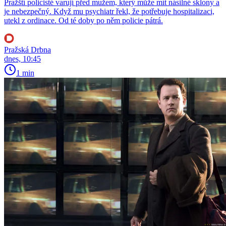
Pražští policisté varují před mužem, který může mít násilné sklony a
je nebezpečný. Když mu psychiatr řekl, že potřebuje hospitalizaci,
utekl z ordinace. Od té doby po něm policie pátrá.
Pražská Drbna
dnes, 10:45
1 min