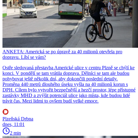
ANKETA: Americká se po úpravě za 40 milionů otevřela pro
dopravu. Líbí se vám?
Ostře sledovaná přestavba Americké ulice v centru Plzně se chýlí ke
konci. V pondělí se tam vrátila doprava. Dělníci se tam ale budou
pohybovat ještě několik dní, aby dokončili poslední detaily.
Proměna 440 metrů dlouhého úseku vyšla na 40 milionů korun s
DPH. Cílem bylo vytvořit bezpečnější a hezčí prostor, lépe přístupné
zastávky MHD a zvýšit potenciál ulice jako místa, kde budou lidé
trávit čas. Mezi lidmi to ovšem budí velké emoce.
Plzeňská Drbna
dnes, 11:01
2 min