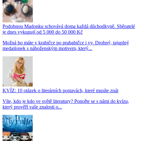
Podobnou Madonku schovává doma každá důchodkyně. Sběratelé
je dnes vykupují od 5 000 do 50 000 Kč
Možná ho máte v krabičce po prababičce i vy. Drobný, tajuplný
medailonek s náboženským motivem, který...
KVÍZ: 10 otázek o literárních postavách, které musíte znát
Víte, kdo je kdo ve světě literatury? Ponořte se s námi do kvízu,
který prověří vaše znalosti o...