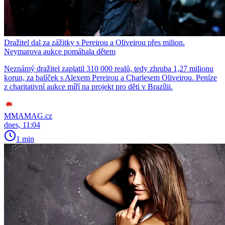
Dražitel dal za zážitky s Pereirou a Oliveirou přes milion.
Neymarova aukce pomáhala dětem
Neznámý dražitel zaplatil 310 000 realů, tedy zhruba 1,27 milionu
korun, za balíček s Alexem Pereirou a Charlesem Oliveirou. Peníze
z charitativní aukce míří na projekt pro děti v Brazílii.
MMAMAG.cz
dnes, 11:04
1 min