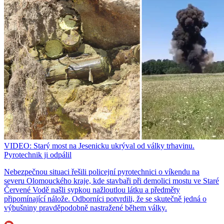
VIDEO: Starý most na Jesenicku ukrýval od války trhavinu.
Pyrotechnik ji odpálil
Nebezpečnou situaci řešili policejní pyrotechnici o víkendu na
severu Olomouckého kraje, kde stavbaři při demolici mostu ve Staré
Červené Vodě našli sypkou nažloutlou látku a předměty
připomínající nálože. Odborníci potvrdili, že se skutečně jedná o
výbušniny pravděpodobně nastražené během války.