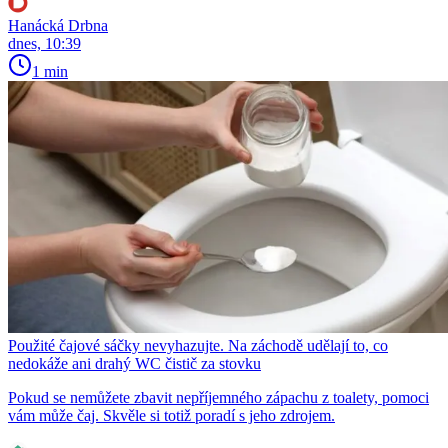
Hanácká Drbna
dnes, 10:39
1 min
Použité čajové sáčky nevyhazujte. Na záchodě udělají to, co
nedokáže ani drahý WC čistič za stovku
Pokud se nemůžete zbavit nepříjemného zápachu z toalety, pomoci
vám může čaj. Skvěle si totiž poradí s jeho zdrojem.