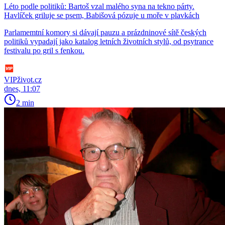
Léto podle politiků: Bartoš vzal malého syna na tekno párty.
Havlíček griluje se psem, Babišová pózuje u moře v plavkách
Parlamemtní komory si dávají pauzu a prázdninové sítě českých
politiků vypadají jako katalog letních životních stylů, od psytrance
festivalu po gril s fenkou.
VIPživot.cz
dnes, 11:07
2 min