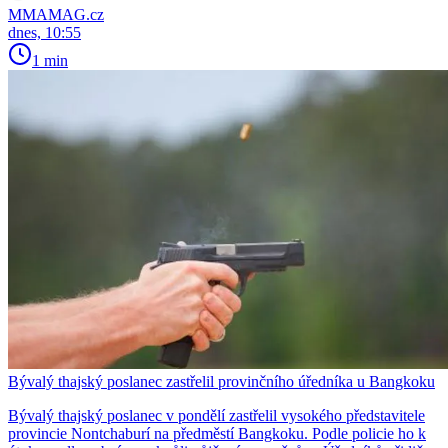
MMAMAG.cz
dnes, 10:55
1 min
Bývalý thajský poslanec zastřelil provinčního úředníka u Bangkoku
Bývalý thajský poslanec v pondělí zastřelil vysokého představitele
provincie Nontchaburí na předměstí Bangkoku. Podle policie ho k