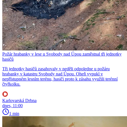
Požár hrabanky v lese u Svobody nad Úpou zaměstnal tři jednotky
hasičů
Tři jednotky hasičů zasahovaly v neděli odpoledne u požáru
hrabanky v katastru Svobody nad Úpou. Oheň vypukl v
nepřístupném lesním terénu, hasiči proto k zásahu využili terénní
čtyřkolku.
Karlovarská Drbna
dnes, 11:00
1 min