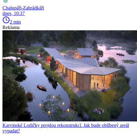
Chalupáři-Zahrádkáři
dnes, 10:37
2 min
Reklama
Karvinské Lodičky projdou rekonstrukcí. Jak bude oblíbený areál
vypadat?