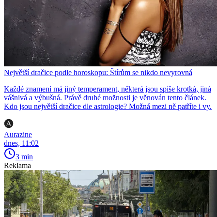
Největší dračice podle horoskopu: Štírům se nikdo nevyrovná
Každé znamení má jiný temperament, některá jsou spíše krotká, jiná
vášnivá a výbušná. Právě druhé možnosti je věnován tento článek.
Kdo jsou největší dračice dle astrologie? Možná mezi ně patříte i vy.
Aurazine
dnes, 11:02
3 min
Reklama