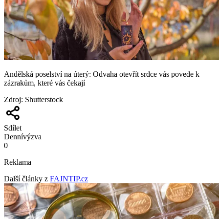
Andělská poselství na úterý: Odvaha otevřít srdce vás povede k
zázrakům, které vás čekají
Zdroj
:
Shutterstock
Sdílet
Denní
výzva
0
Reklama
Další články z
FAJNTIP.cz