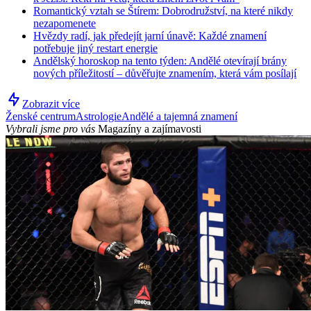
Romantický vztah se Štírem: Dobrodružství, na které nikdy
nezapomenete
Hvězdy radí, jak předejít jarní únavě: Každé znamení
potřebuje jiný restart energie
Andělský horoskop na tento týden: Andělé otevírají brány
nových příležitostí – důvěřujte znamením, která vám posílají
Zobrazit více
Ženské centrum
Astrologie
Andělé a tajemná znamení
Vybrali jsme pro vás
Magazíny a zajímavosti