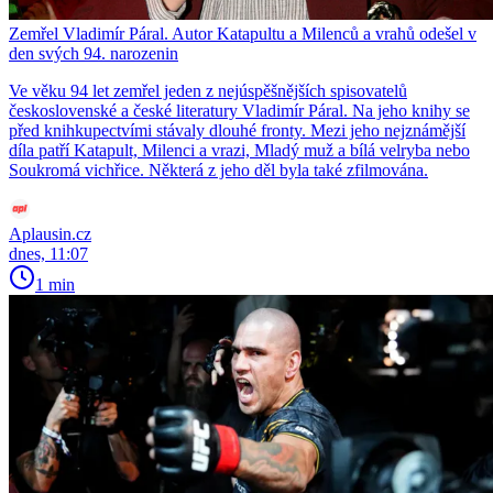
Zemřel Vladimír Páral. Autor Katapultu a Milenců a vrahů odešel v
den svých 94. narozenin
Ve věku 94 let zemřel jeden z nejúspěšnějších spisovatelů
československé a české literatury Vladimír Páral. Na jeho knihy se
před knihkupectvími stávaly dlouhé fronty. Mezi jeho nejznámější
díla patří Katapult, Milenci a vrazi, Mladý muž a bílá velryba nebo
Soukromá vichřice. Některá z jeho děl byla také zfilmována.
Aplausin.cz
dnes, 11:07
1 min