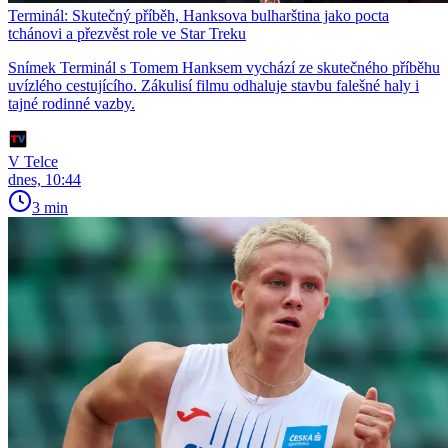
Terminál: Skutečný příběh, Hanksova bulharština jako pocta
tchánovi a přezvěst role ve Star Treku
Snímek Terminál s Tomem Hanksem vychází ze skutečného příběhu
uvízlého cestujícího. Zákulisí filmu odhaluje stavbu falešné haly i
tajné rodinné vazby.
V Telce
dnes, 10:44
3 min