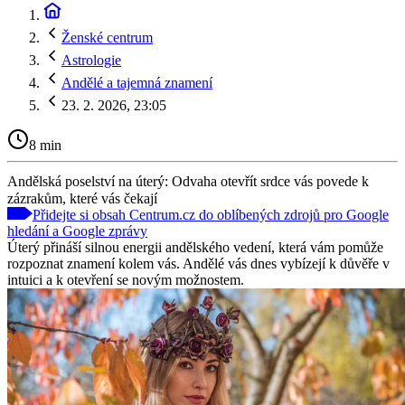
Ženské centrum
Astrologie
Andělé a tajemná znamení
23. 2. 2026, 23:05
8 min
Andělská poselství na úterý: Odvaha otevřít srdce vás povede k
zázrakům, které vás čekají
Přidejte si obsah Centrum.cz do oblíbených zdrojů pro Google
hledání a Google zprávy
Úterý přináší silnou energii andělského vedení, která vám pomůže
rozpoznat znamení kolem vás. Andělé vás dnes vybízejí k důvěře v
intuici a k otevření se novým možnostem.