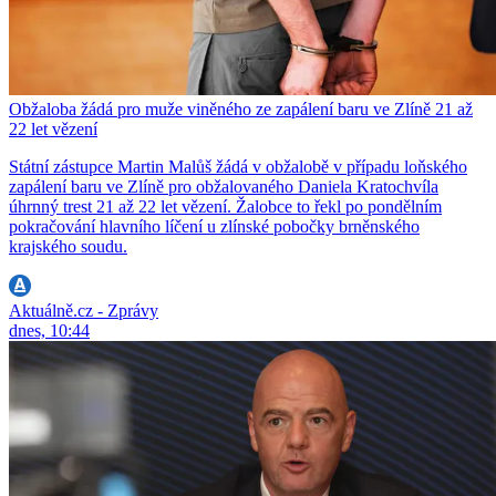
Obžaloba žádá pro muže viněného ze zapálení baru ve Zlíně 21 až
22 let vězení
Státní zástupce Martin Malůš žádá v obžalobě v případu loňského
zapálení baru ve Zlíně pro obžalovaného Daniela Kratochvíla
úhrnný trest 21 až 22 let vězení. Žalobce to řekl po pondělním
pokračování hlavního líčení u zlínské pobočky brněnského
krajského soudu.
Aktuálně.cz - Zprávy
dnes, 10:44