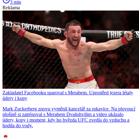
3 min
Reklama
Zakladatel Facebooku sparoval s Merabem. Uprostřed jezera létaly
údery i kopy
Mark Zuckerberg znovu vyměnil kancelář za rukavice. Na plovoucí
plošině si zatrénoval s Merabem Dvalishvilim a video ukázalo
údery, kopy i moment, kdy ho hvězda UFC zvedla do vzduchu a
hodila do vody.