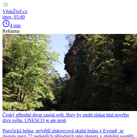
VědaŽivě.cz
dnes, 05:49
4 min
Reklama
Český přírodní útvar zaujal svět. Brzy by mohl získat titul nového
divu světa. UNESCO je ale proti
Pravčická brána, největší pískovcová skalní brána v Evropě, se
dostala mezi 77 nejlepších přírodních míst planety v globální soutěži