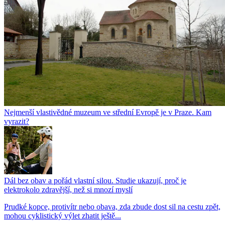
Nejmenší vlastivědné muzeum ve střední Evropě je v Praze. Kam
vyrazit?
Dál bez obav a pořád vlastní silou. Studie ukazují, proč je
elektrokolo zdravější, než si mnozí myslí
Prudké kopce, protivítr nebo obava, zda zbude dost sil na cestu zpět,
mohou cyklistický výlet zhatit ještě...