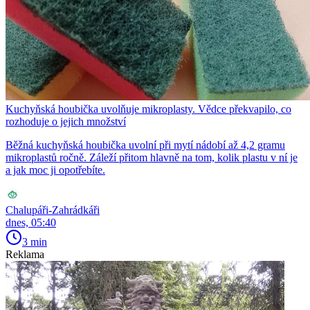
Kuchyňská houbička uvolňuje mikroplasty. Vědce překvapilo, co
rozhoduje o jejich množství
Běžná kuchyňská houbička uvolní při mytí nádobí až 4,2 gramu
mikroplastů ročně. Záleží přitom hlavně na tom, kolik plastu v ní je
a jak moc ji opotřebíte.
Chalupáři-Zahrádkáři
dnes, 05:40
3 min
Reklama