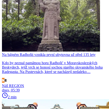
Na bájném Radhošti vznikla první ubytovna už před 135 lety
Kdo by neznal památnou horu Radhošť v Moravskoslezských
Beskydech, jejíž vrch se honosí sochou starého slovanského boha
Radegasta. Na Pustevnách, které se nacházejí nedaleko…
Náš REGION
dnes, 05:39
2 min