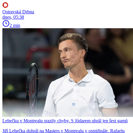
Ostravská Drbna
dnes, 05:38
2 min
Lehečku v Montrealu srazily chyby. S Jódarem uhrál jen šest gamů
Jiří Lehečka dohrál na Masters v Montrealu v osmifinále. Rafaelu