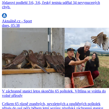
Jódarovi podlehl 3:6, 3:6, český tenista udělal 34 nevynucených
chyb.
Aktuálně.cz - Sport
dnes, 05:38
V záchranné stanici letos skončilo 65 poštolek. Většina se vrátila do
volné přírody
Celkem 65 různě zraněných, nevzletných a opuštěných poštolek
přijala do své péče během letní sezóny plzeňská záchranná stanice