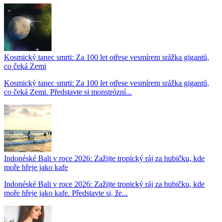
Kosmický tanec smrti: Za 100 let otřese vesmírem srážka gigantů,
co čeká Zemi
Kosmický tanec smrti: Za 100 let otřese vesmírem srážka gigantů,
co čeká Zemi. Představte si monstrózní...
Indonéské Bali v roce 2026: Zažijte tropický ráj za hubičku, kde
moře hřeje jako kafe
Indonéské Bali v roce 2026: Zažijte tropický ráj za hubičku, kde
moře hřeje jako kafe. Představte si, že...