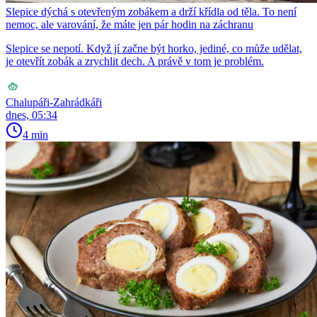
Slepice dýchá s otevřeným zobákem a drží křídla od těla. To není
nemoc, ale varování, že máte jen pár hodin na záchranu
Slepice se nepotí. Když jí začne být horko, jediné, co může udělat,
je otevřít zobák a zrychlit dech. A právě v tom je problém.
Chalupáři-Zahrádkáři
dnes, 05:34
4 min