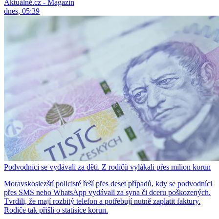
Aktuálně.cz - Magazín
dnes, 05:39
Podvodníci se vydávali za děti. Z rodičů vylákali přes milion korun
Moravskoslezští policisté řeší přes deset případů, kdy se podvodníci
přes SMS nebo WhatsApp vydávali za syna či dceru poškozených.
Tvrdili, že mají rozbitý telefon a potřebují nutně zaplatit faktury.
Rodiče tak přišli o statisíce korun.