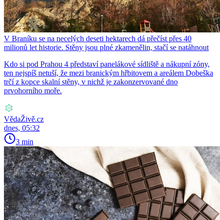
V Braníku se na necelých deseti hektarech dá přečíst přes 40
milionů let historie. Stěny jsou plné zkamenělin, stačí se natáhnout
Kdo si pod Prahou 4 představí panelákové sídliště a nákupní zóny,
ten nejspíš netuší, že mezi branickým hřbitovem a areálem Dobeška
trčí z kopce skalní stěny, v nichž je zakonzervované dno
prvohorního moře.
VědaŽivě.cz
dnes, 05:32
3 min