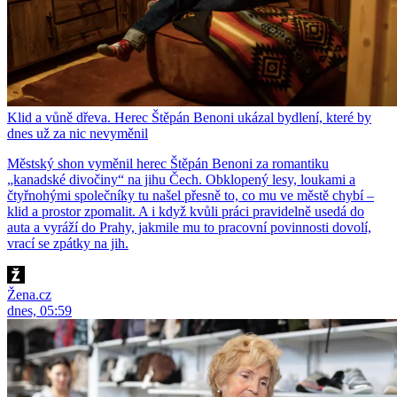
Klid a vůně dřeva. Herec Štěpán Benoni ukázal bydlení, které by
dnes už za nic nevyměnil
Městský shon vyměnil herec Štěpán Benoni za romantiku
„kanadské divočiny“ na jihu Čech. Obklopený lesy, loukami a
čtyřnohými společníky tu našel přesně to, co mu ve městě chybí –
klid a prostor zpomalit. A i když kvůli práci pravidelně usedá do
auta a vyráží do Prahy, jakmile mu to pracovní povinnosti dovolí,
vrací se zpátky na jih.
Žena.cz
dnes, 05:59