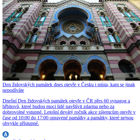
Den židovských památek dnes otevře v Česku i místa, kam se jinak
nepodíváte
Dnešní Den židovských památek otevře v ČR přes 60 synagog a
hřbitovů, které budou moci lidé navštívit zdarma nebo za
dobrovolné vstupné. Letošní devátý ročník akce zájemcům otevře v
čase od 10:00 do 17:00 opravené památky a památky, které nejsou
obvykle přístupné.