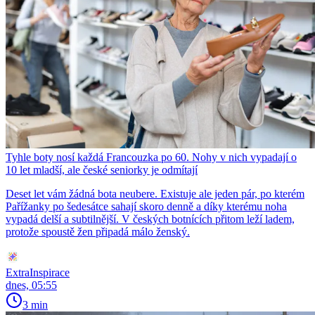
Tyhle boty nosí každá Francouzka po 60. Nohy v nich vypadají o
10 let mladší, ale české seniorky je odmítají
Deset let vám žádná bota neubere. Existuje ale jeden pár, po kterém
Pařížanky po šedesátce sahají skoro denně a díky kterému noha
vypadá delší a subtilnější. V českých botnících přitom leží ladem,
protože spoustě žen připadá málo ženský.
ExtraInspirace
dnes, 05:55
3 min