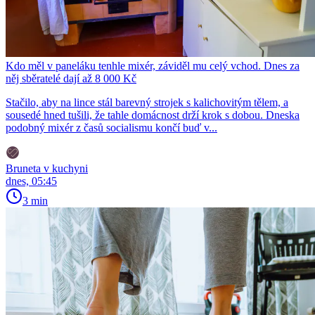
Kdo měl v paneláku tenhle mixér, záviděl mu celý vchod. Dnes za
něj sběratelé dají až 8 000 Kč
Stačilo, aby na lince stál barevný strojek s kalichovitým tělem, a
sousedé hned tušili, že tahle domácnost drží krok s dobou. Dneska
podobný mixér z časů socialismu končí buď v...
Bruneta v kuchyni
dnes, 05:45
3 min