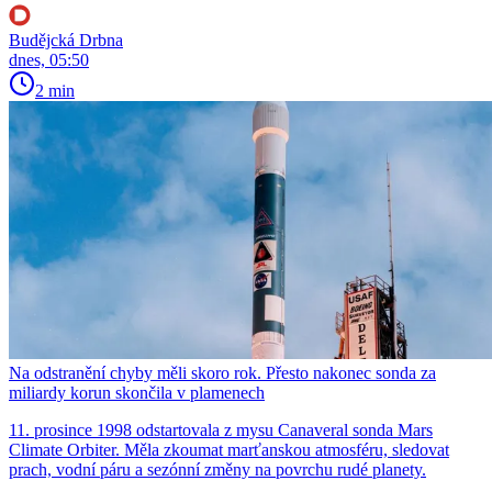
Budějcká Drbna
dnes, 05:50
2 min
Na odstranění chyby měli skoro rok. Přesto nakonec sonda za
miliardy korun skončila v plamenech
11. prosince 1998 odstartovala z mysu Canaveral sonda Mars
Climate Orbiter. Měla zkoumat marťanskou atmosféru, sledovat
prach, vodní páru a sezónní změny na povrchu rudé planety.