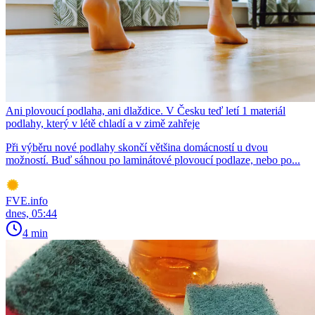
Ani plovoucí podlaha, ani dlaždice. V Česku teď letí 1 materiál
podlahy, který v létě chladí a v zimě zahřeje
Při výběru nové podlahy skončí většina domácností u dvou
možností. Buď sáhnou po laminátové plovoucí podlaze, nebo po...
FVE.info
dnes, 05:44
4 min