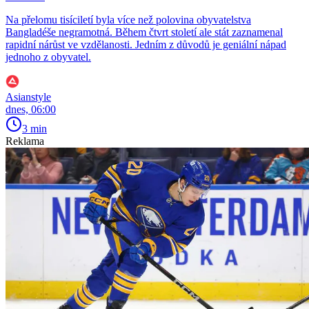
Na přelomu tisíciletí byla více než polovina obyvatelstva
Bangladéše negramotná. Během čtvrt století ale stát zaznamenal
rapidní nárůst ve vzdělanosti. Jedním z důvodů je geniální nápad
jednoho z obyvatel.
Asianstyle
dnes, 06:00
3 min
Reklama