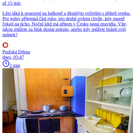
až 15 tisíc
Léto láká k posezení na balkoně a dlouhým večerům s přáteli venku.
Pro jedny příjemná část roku, pro druhé ovšem chvíle, kdy marně
čekají na ticho. Noční klid má přitom v Česku jasná pravidla. Víte,
jakou můžete za hluk dostat pokutu, anebo kdy můžete bránit svůj
spánek?
Pražská Drbna
dnes, 05:47
2 min