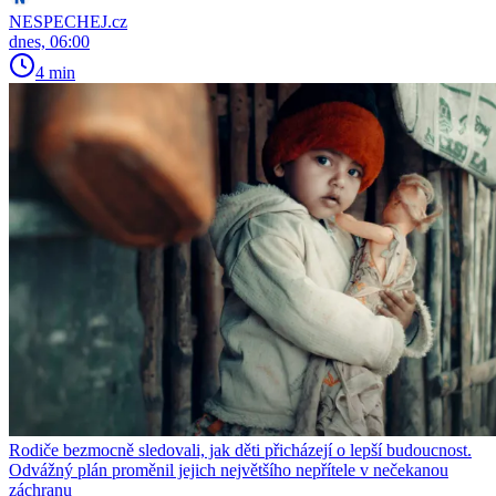
NESPECHEJ.cz
dnes, 06:00
4 min
Rodiče bezmocně sledovali, jak děti přicházejí o lepší budoucnost.
Odvážný plán proměnil jejich největšího nepřítele v nečekanou
záchranu