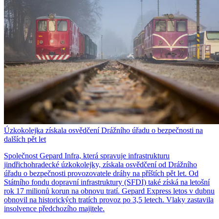
Úzkokolejka získala osvědčení Drážního úřadu o bezpečnosti na
dalších pět let
Společnost Gepard Infra, která spravuje infrastrukturu
jindřichohradecké úzkokolejky, získala osvědčení od Drážního
úřadu o bezpečnosti provozovatele dráhy na příštích pět let. Od
Státního fondu dopravní infrastruktury (SFDI) také získá na letošní
rok 17 milionů korun na obnovu tratí. Gepard Express letos v dubnu
obnovil na historických tratích provoz po 3,5 letech. Vlaky zastavila
insolvence předchozího majitele.