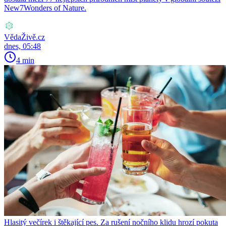
New7Wonders of Nature.
VědaŽivě.cz
dnes, 05:48
4 min
Hlasitý večírek i štěkající pes. Za rušení nočního klidu hrozí pokuta