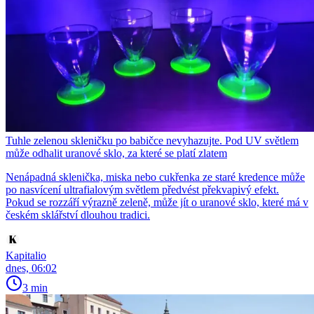
Tuhle zelenou skleničku po babičce nevyhazujte. Pod UV světlem
může odhalit uranové sklo, za které se platí zlatem
Nenápadná sklenička, miska nebo cukřenka ze staré kredence může
po nasvícení ultrafialovým světlem předvést překvapivý efekt.
Pokud se rozzáří výrazně zeleně, může jít o uranové sklo, které má v
českém sklářství dlouhou tradici.
Kapitalio
dnes, 06:02
3 min