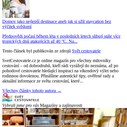
Domov jako nejlepší destinace aneb jak si užít staycation bez
výčitek svědomí
Předpovědi počasí během léta v posledních letech slibují stále více
tropických dnů atakujících až 40 °C. Na...
Tento článek byl publikován ze zdrojů
Svět cestovatele
SvetCestovatele.cz je online magazín pro všechny milovníky
cestování – od dobrodruhů, kteří rádi vyrážejí do neznáma, až po
pohodové cestovatele hledající inspiraci na víkendový výlet nebo
rodinnou dovolenou. Přinášíme autentické tipy, ověřené rady a
aktuální informace ze světa cestování, které...
Všechny články tohoto autora →
Vybrali jsme pro vás
Magazíny a zajímavosti