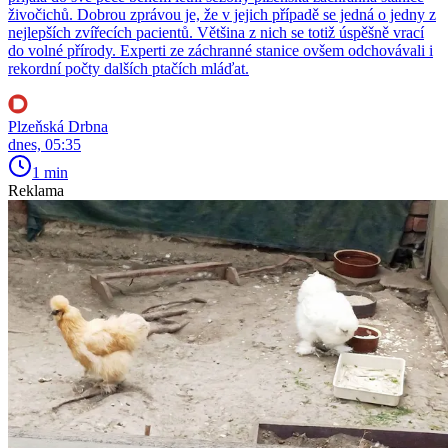
živočichů. Dobrou zprávou je, že v jejich případě se jedná o jedny z
nejlepších zvířecích pacientů. Většina z nich se totiž úspěšně vrací
do volné přírody. Experti ze záchranné stanice ovšem odchovávali i
rekordní počty dalších ptačích mláďat.
Plzeňská Drbna
dnes, 05:35
1 min
Reklama