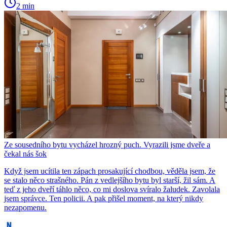
2 min
Ze sousedního bytu vycházel hrozný puch. Vyrazili jsme dveře a
čekal nás šok
Když jsem ucítila ten zápach prosakující chodbou, věděla jsem, že
se stalo něco strašného. Pán z vedlejšího bytu byl starší, žil sám. A
teď z jeho dveří táhlo něco, co mi doslova svíralo žaludek. Zavolala
jsem správce. Ten policii. A pak přišel moment, na který nikdy
nezapomenu.