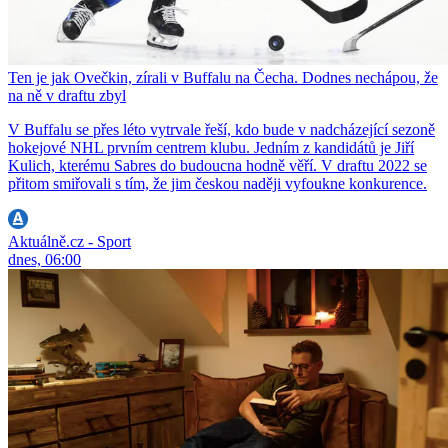
Ten je jak Ovečkin, zírali v Buffalu na Čecha. Dodnes nechápou, že
na ně v draftu zbyl
V Buffalu se přes léto vytrvale řeší, kdo bude v nadcházející sezoně
hokejové NHL prvním centrem klubu. Jedním z kandidátů je Jiří
Kulich, kterému Sabres do budoucna hodně věří. V draftu 2022 se
přitom smiřovali s tím, že jim českou naději vyfoukne konkurence.
Aktuálně.cz - Sport
dnes, 06:00