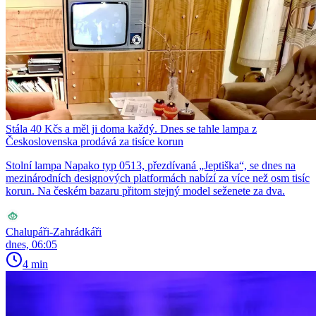
Stála 40 Kčs a měl ji doma každý. Dnes se tahle lampa z
Československa prodává za tisíce korun
Stolní lampa Napako typ 0513, přezdívaná „Jeptiška“, se dnes na
mezinárodních designových platformách nabízí za více než osm tisíc
korun. Na českém bazaru přitom stejný model seženete za dva.
Chalupáři-Zahrádkáři
dnes, 06:05
4 min