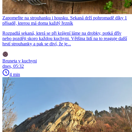
Zapomeňte na strouhanku i housku. Sekaná drží pohromadě díky 1
přísadě, kterou má doma každý řezník
Rozpadlá sekaná, která se při krájení láme na drobky, potká dřív
nebo později skoro každou kuchyni. Většina lidí na to reaguje další
hrstí strouhanky a pak se diví, že je...
Bruneta v kuchyni
dnes, 05:32
4 min