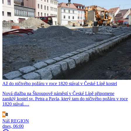
Až do ničivého požáru v roce 1820 stával v České Lípě kostel
Nová dlažba na Škroupově náměstí v České Lípě připomene
zaniklý kostel sv. Petra a Pavla, který tam do ničivého požáru v roce
1820 stával.…
Náš REGION
dnes, 06:00