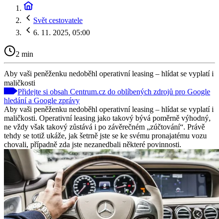
Svět cestovatele
6. 11. 2025, 05:00
2 min
Aby vaši peněženku nedoběhl operativní leasing – hlídat se vyplatí i
maličkosti
Přidejte si obsah Centrum.cz do oblíbených zdrojů pro Google
hledání a Google zprávy
Aby vaši peněženku nedoběhl operativní leasing – hlídat se vyplatí i
maličkosti. Operativní leasing jako takový bývá poměrně výhodný,
ne vždy však takový zůstává i po závěrečném „zúčtování“. Právě
tehdy se totiž ukáže, jak šetrně jste se ke svému pronajatému vozu
chovali, případně zda jste nezanedbali některé povinnosti.