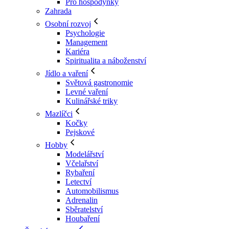
Pro hospodyňky
Zahrada
Osobní rozvoj
Psychologie
Management
Kariéra
Spiritualita a náboženství
Jídlo a vaření
Světová gastronomie
Levné vaření
Kulinářské triky
Mazlíčci
Kočky
Pejskové
Hobby
Modelářství
Včelařství
Rybaření
Letectví
Automobilismus
Adrenalin
Sběratelství
Houbaření