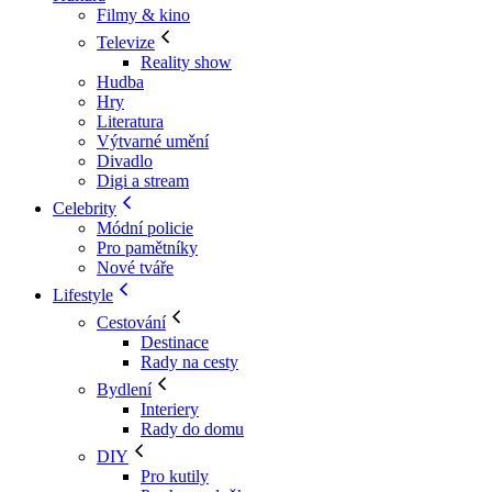
Filmy & kino
Televize
Reality show
Hudba
Hry
Literatura
Výtvarné umění
Divadlo
Digi a stream
Celebrity
Módní policie
Pro pamětníky
Nové tváře
Lifestyle
Cestování
Destinace
Rady na cesty
Bydlení
Interiery
Rady do domu
DIY
Pro kutily