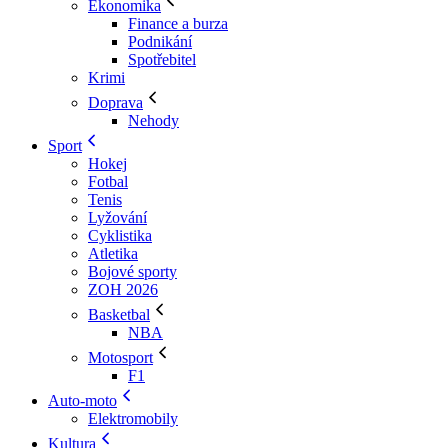
Ekonomika
Finance a burza
Podnikání
Spotřebitel
Krimi
Doprava
Nehody
Sport
Hokej
Fotbal
Tenis
Lyžování
Cyklistika
Atletika
Bojové sporty
ZOH 2026
Basketbal
NBA
Motosport
F1
Auto-moto
Elektromobily
Kultura