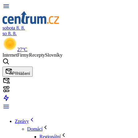
sobota 8. 8.
so 8. 8.
27°C
Internet
Firmy
Recepty
Slovníky
Přihlášení
Zprávy
Domácí
Regionální