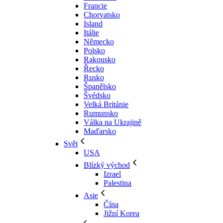
Francie
Chorvatsko
Island
Itálie
Německo
Polsko
Rakousko
Řecko
Rusko
Španělsko
Švédsko
Velká Británie
Rumunsko
Válka na Ukrajině
Maďarsko
Svět
USA
Blízký východ
Izrael
Palestina
Asie
Čína
Jižní Korea