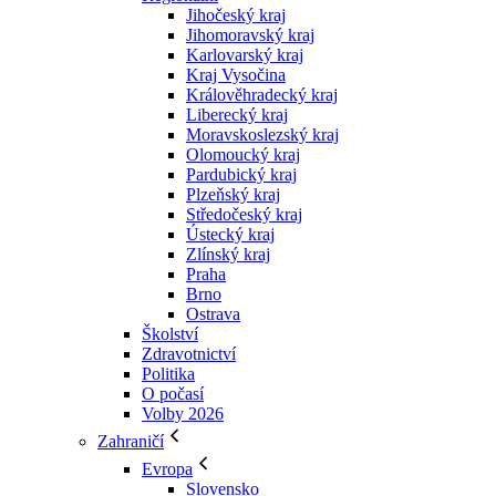
Jihočeský kraj
Jihomoravský kraj
Karlovarský kraj
Kraj Vysočina
Králověhradecký kraj
Liberecký kraj
Moravskoslezský kraj
Olomoucký kraj
Pardubický kraj
Plzeňský kraj
Středočeský kraj
Ústecký kraj
Zlínský kraj
Praha
Brno
Ostrava
Školství
Zdravotnictví
Politika
O počasí
Volby 2026
Zahraničí
Evropa
Slovensko