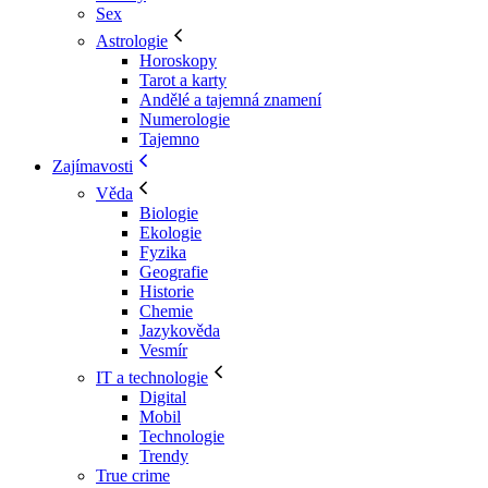
Sex
Astrologie
Horoskopy
Tarot a karty
Andělé a tajemná znamení
Numerologie
Tajemno
Zajímavosti
Věda
Biologie
Ekologie
Fyzika
Geografie
Historie
Chemie
Jazykověda
Vesmír
IT a technologie
Digital
Mobil
Technologie
Trendy
True crime