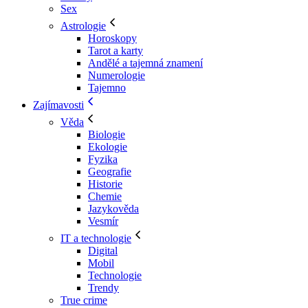
Sex
Astrologie
Horoskopy
Tarot a karty
Andělé a tajemná znamení
Numerologie
Tajemno
Zajímavosti
Věda
Biologie
Ekologie
Fyzika
Geografie
Historie
Chemie
Jazykověda
Vesmír
IT a technologie
Digital
Mobil
Technologie
Trendy
True crime