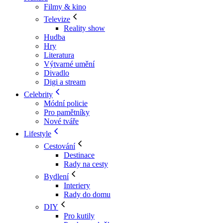
Filmy & kino
Televize
Reality show
Hudba
Hry
Literatura
Výtvarné umění
Divadlo
Digi a stream
Celebrity
Módní policie
Pro pamětníky
Nové tváře
Lifestyle
Cestování
Destinace
Rady na cesty
Bydlení
Interiery
Rady do domu
DIY
Pro kutily