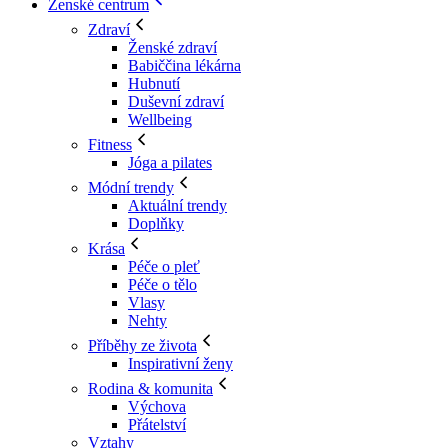
Ženské centrum
Zdraví
Ženské zdraví
Babiččina lékárna
Hubnutí
Duševní zdraví
Wellbeing
Fitness
Jóga a pilates
Módní trendy
Aktuální trendy
Doplňky
Krása
Péče o pleť
Péče o tělo
Vlasy
Nehty
Příběhy ze života
Inspirativní ženy
Rodina & komunita
Výchova
Přátelství
Vztahy