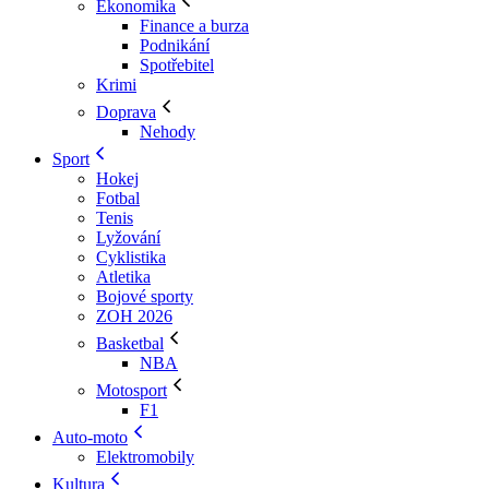
Ekonomika
Finance a burza
Podnikání
Spotřebitel
Krimi
Doprava
Nehody
Sport
Hokej
Fotbal
Tenis
Lyžování
Cyklistika
Atletika
Bojové sporty
ZOH 2026
Basketbal
NBA
Motosport
F1
Auto-moto
Elektromobily
Kultura