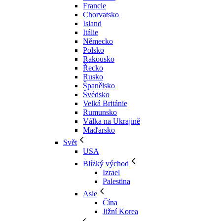
Francie
Chorvatsko
Island
Itálie
Německo
Polsko
Rakousko
Řecko
Rusko
Španělsko
Švédsko
Velká Británie
Rumunsko
Válka na Ukrajině
Maďarsko
Svět
USA
Blízký východ
Izrael
Palestina
Asie
Čína
Jižní Korea