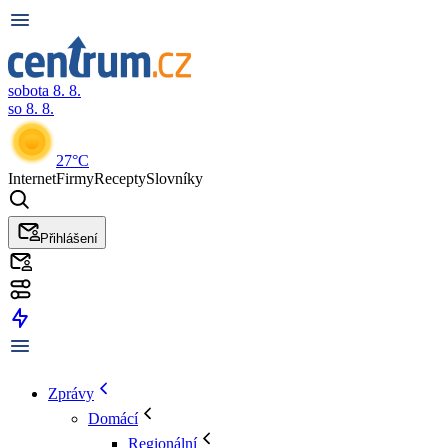
sobota 8. 8.
so 8. 8.
27°C
Internet
Firmy
Recepty
Slovníky
Přihlášení
Zprávy
Domácí
Regionální