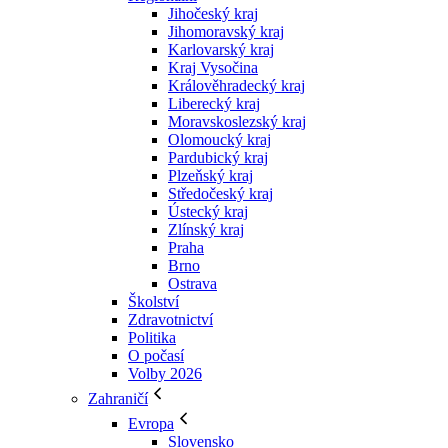
Jihočeský kraj
Jihomoravský kraj
Karlovarský kraj
Kraj Vysočina
Králověhradecký kraj
Liberecký kraj
Moravskoslezský kraj
Olomoucký kraj
Pardubický kraj
Plzeňský kraj
Středočeský kraj
Ústecký kraj
Zlínský kraj
Praha
Brno
Ostrava
Školství
Zdravotnictví
Politika
O počasí
Volby 2026
Zahraničí
Evropa
Slovensko