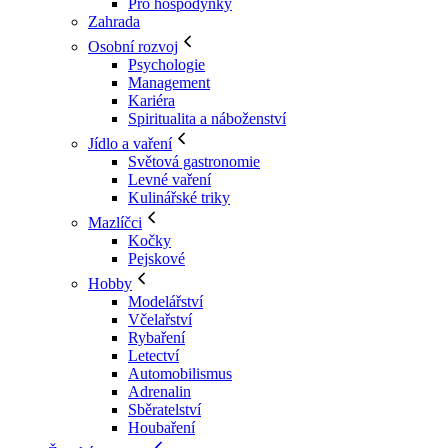
Pro hospodyňky
Zahrada
Osobní rozvoj
Psychologie
Management
Kariéra
Spiritualita a náboženství
Jídlo a vaření
Světová gastronomie
Levné vaření
Kulinářské triky
Mazlíčci
Kočky
Pejskové
Hobby
Modelářství
Včelařství
Rybaření
Letectví
Automobilismus
Adrenalin
Sběratelství
Houbaření