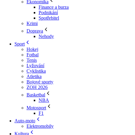
Ekonomika
Finance a burza
Podnikání
Spotřebitel
Krimi
Doprava
Nehody
Sport
Hokej
Fotbal
Tenis
Lyžování
Cyklistika
Atletika
Bojové sporty
ZOH 2026
Basketbal
NBA
Motosport
F1
Auto-moto
Elektromobily
Kultura