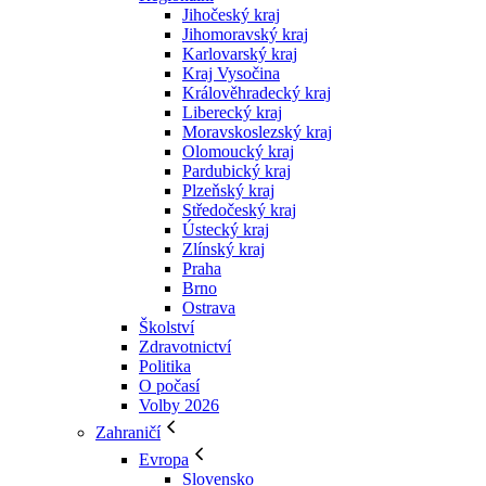
Jihočeský kraj
Jihomoravský kraj
Karlovarský kraj
Kraj Vysočina
Králověhradecký kraj
Liberecký kraj
Moravskoslezský kraj
Olomoucký kraj
Pardubický kraj
Plzeňský kraj
Středočeský kraj
Ústecký kraj
Zlínský kraj
Praha
Brno
Ostrava
Školství
Zdravotnictví
Politika
O počasí
Volby 2026
Zahraničí
Evropa
Slovensko