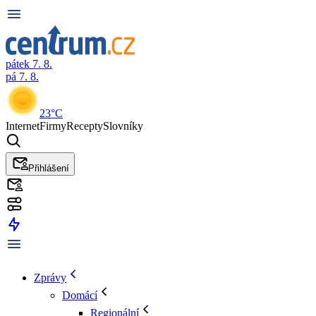
pátek 7. 8.
pá 7. 8.
23°C
Internet
Firmy
Recepty
Slovníky
Přihlášení
Zprávy
Domácí
Regionální