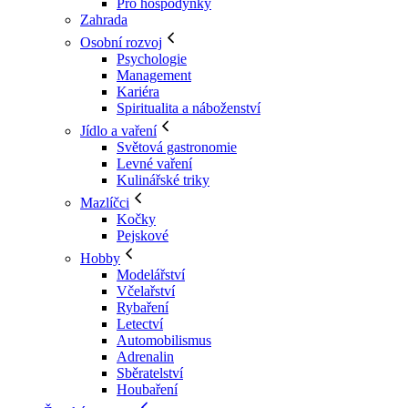
Pro hospodyňky
Zahrada
Osobní rozvoj
Psychologie
Management
Kariéra
Spiritualita a náboženství
Jídlo a vaření
Světová gastronomie
Levné vaření
Kulinářské triky
Mazlíčci
Kočky
Pejskové
Hobby
Modelářství
Včelařství
Rybaření
Letectví
Automobilismus
Adrenalin
Sběratelství
Houbaření