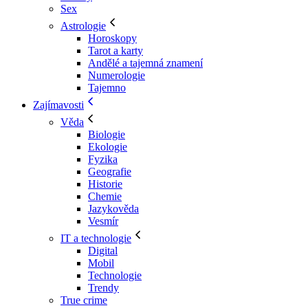
Sex
Astrologie
Horoskopy
Tarot a karty
Andělé a tajemná znamení
Numerologie
Tajemno
Zajímavosti
Věda
Biologie
Ekologie
Fyzika
Geografie
Historie
Chemie
Jazykověda
Vesmír
IT a technologie
Digital
Mobil
Technologie
Trendy
True crime