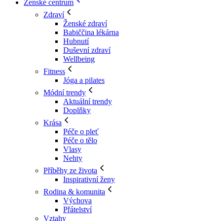
Ženské centrum
Zdraví
Ženské zdraví
Babiččina lékárna
Hubnutí
Duševní zdraví
Wellbeing
Fitness
Jóga a pilates
Módní trendy
Aktuální trendy
Doplňky
Krása
Péče o pleť
Péče o tělo
Vlasy
Nehty
Příběhy ze života
Inspirativní ženy
Rodina & komunita
Výchova
Přátelství
Vztahy