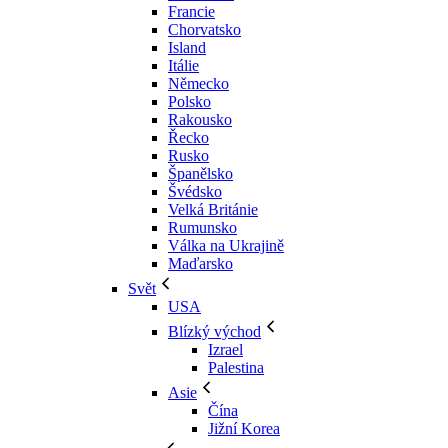
Francie
Chorvatsko
Island
Itálie
Německo
Polsko
Rakousko
Řecko
Rusko
Španělsko
Švédsko
Velká Británie
Rumunsko
Válka na Ukrajině
Maďarsko
Svět
USA
Blízký východ
Izrael
Palestina
Asie
Čína
Jižní Korea