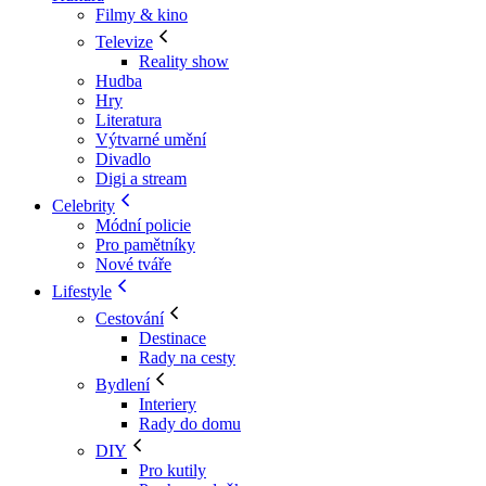
Filmy & kino
Televize
Reality show
Hudba
Hry
Literatura
Výtvarné umění
Divadlo
Digi a stream
Celebrity
Módní policie
Pro pamětníky
Nové tváře
Lifestyle
Cestování
Destinace
Rady na cesty
Bydlení
Interiery
Rady do domu
DIY
Pro kutily