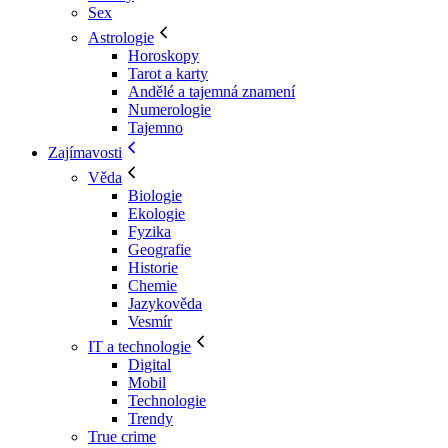
Sex
Astrologie
Horoskopy
Tarot a karty
Andělé a tajemná znamení
Numerologie
Tajemno
Zajímavosti
Věda
Biologie
Ekologie
Fyzika
Geografie
Historie
Chemie
Jazykověda
Vesmír
IT a technologie
Digital
Mobil
Technologie
Trendy
True crime