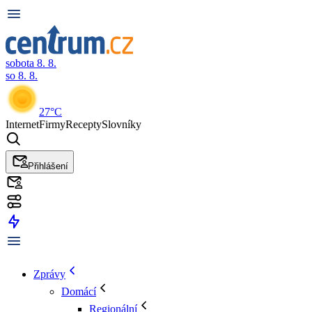
sobota 8. 8.
so 8. 8.
27°C
Internet
Firmy
Recepty
Slovníky
Přihlášení
Zprávy
Domácí
Regionální