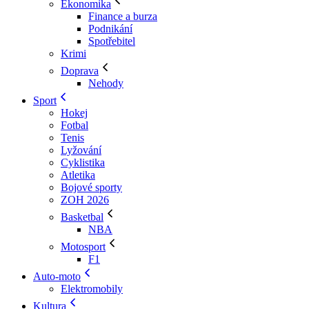
Ekonomika
Finance a burza
Podnikání
Spotřebitel
Krimi
Doprava
Nehody
Sport
Hokej
Fotbal
Tenis
Lyžování
Cyklistika
Atletika
Bojové sporty
ZOH 2026
Basketbal
NBA
Motosport
F1
Auto-moto
Elektromobily
Kultura