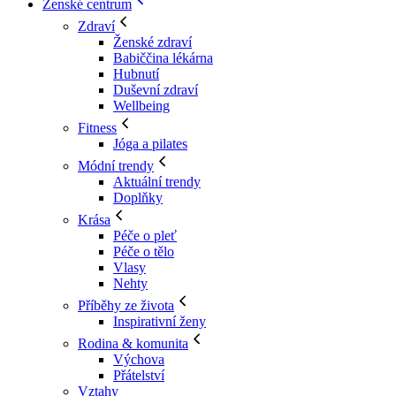
Ženské centrum
Zdraví
Ženské zdraví
Babiččina lékárna
Hubnutí
Duševní zdraví
Wellbeing
Fitness
Jóga a pilates
Módní trendy
Aktuální trendy
Doplňky
Krása
Péče o pleť
Péče o tělo
Vlasy
Nehty
Příběhy ze života
Inspirativní ženy
Rodina & komunita
Výchova
Přátelství
Vztahy