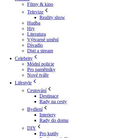
Filmy & kino
Televize
Reality show
Hudba
Hry
Literatura
Výtvarné umění
Divadlo
Digi a stream
Celebrity
Módní policie
Pro pamětníky
Nové tváře
Lifestyle
Cestování
Destinace
Rady na cesty
Bydlení
Interiery
Rady do domu
DIY
Pro kutily