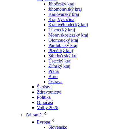
Jihočeský kraj
Jihomoravský kraj
Karlovarský kraj
Kraj Vysočina
Králověhradecký kraj
Liberecký kraj
Moravskoslezský kraj
Olomoucký kraj
Pardubický kraj
Plzeňský kraj
Středočeský kraj
Ústecký kraj
Zlínský kraj
Praha
Brno
Ostrava
Školství
Zdravotnictví
Politika
O počasí
Volby 2026
Zahraničí
Evropa
Slovensko