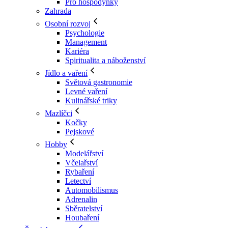
Pro hospodyňky
Zahrada
Osobní rozvoj
Psychologie
Management
Kariéra
Spiritualita a náboženství
Jídlo a vaření
Světová gastronomie
Levné vaření
Kulinářské triky
Mazlíčci
Kočky
Pejskové
Hobby
Modelářství
Včelařství
Rybaření
Letectví
Automobilismus
Adrenalin
Sběratelství
Houbaření