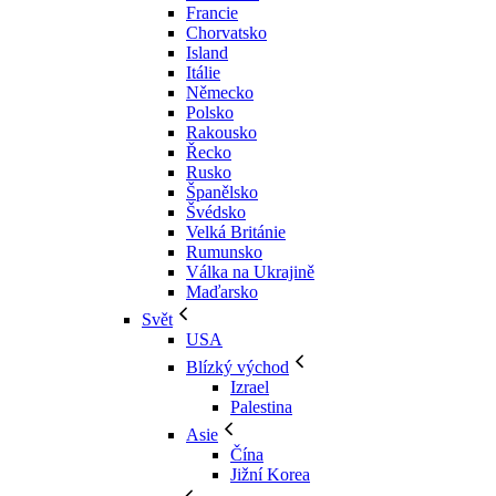
Francie
Chorvatsko
Island
Itálie
Německo
Polsko
Rakousko
Řecko
Rusko
Španělsko
Švédsko
Velká Británie
Rumunsko
Válka na Ukrajině
Maďarsko
Svět
USA
Blízký východ
Izrael
Palestina
Asie
Čína
Jižní Korea