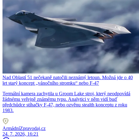
Nad Oblastí 51 nečekaně natočili neznámý letoun. Možná jde o 40
let starý koncept „vánočního stromku“ nebo F-47
Termální kamera zachytila u Groom Lake stroj, který neodpovídá
žádnému veřejně známému typu. Analytici v něm vidí buď
předchůdce stíhačky F-47, nebo ozvěnu stealth konceptu z roku
1983.
ArmádníZpravodaj.cz
24. 7. 2026, 16:21