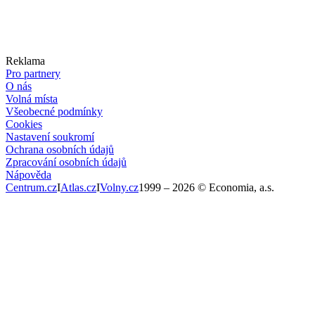
Reklama
Pro partnery
O nás
Volná místa
Všeobecné podmínky
Cookies
Nastavení soukromí
Ochrana osobních údajů
Zpracování osobních údajů
Nápověda
Centrum.cz
I
Atlas.cz
I
Volny.cz
1999 –
2026
© Economia, a.s.