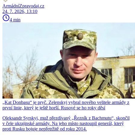
ArmádníZpravodaj.cz
24. 7. 2026, 13:10
4 min
„Kat Donbasu“ je pryč. Zelenskyj vybral nového velitele armády z
první linie, který je ještě horší. Rusové se ho roky děsí
Oleksandr Syrskyj, muž přezdívaný „Řezník z Bachmutu“, skončil
v čele ukrajinské armády. Na jeho místo nastoupil generál, který
proti Rusku bojuje nepřetržitě od roku 2014.