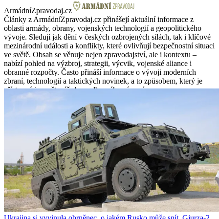
ArmádníZpravodaj.cz
Články z ArmádníZpravodaj.cz přinášejí aktuální informace z
oblasti armády, obrany, vojenských technologií a geopolitického
vývoje. Sledují jak dění v českých ozbrojených silách, tak i klíčové
mezinárodní události a konflikty, které ovlivňují bezpečnostní situaci
ve světě. Obsah se věnuje nejen zpravodajství, ale i kontextu –
nabízí pohled na výzbroj, strategii, výcvik, vojenské aliance i
obranné rozpočty. Často přináší informace o vývoji moderních
zbraní, technologií a taktických novinek, a to způsobem, který je
přístupný i pro čtenáře bez odborného zázemí.
ArmádníZpravodaj.cz oslovuje každého, kdo se zajímá o
bezpečnost, obrannou politiku a armádní struktury – ať už z
profesního zájmu, vlastenectví nebo z čisté zvědavosti. Texty jsou
psané věcně, přehledně a se snahou přiblížit vojenská témata širší
veřejnosti. Vedle aktuálních zpráv se objevují i historické souvislosti,
profily techniky či osobností a analýzy klíčových událostí. Obsah
tak poskytuje nejen přehled, ale i hlubší porozumění složitému a
často opomíjenému světu obrany a mezinárodního napětí.
Ukrajina si vyvinula obrněnec, o jakém Rusko může snít. Gjurza-2