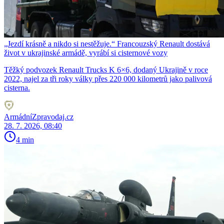
„Jezdí krásně a nikdo si nestěžuje.“ Francouzský Renault dostává
život v ukrajinské armádě, vyrábí si cisternové vozy
Těžký podvozek Renault Trucks K 6×6, dodaný Ukrajině v roce
2022, najel za tři roky války přes 220 000 kilometrů jako palivová
cisterna.
ArmádníZpravodaj.cz
28. 7. 2026, 08:40
4 min