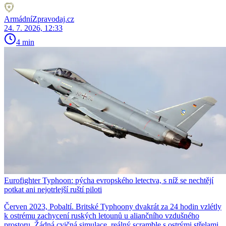
ArmádníZpravodaj.cz
24. 7. 2026, 12:33
4 min
Eurofighter Typhoon: pýcha evropského letectva, s níž se nechtějí
potkat ani nejotrlejší ruští piloti
Červen 2023, Pobaltí. Britské Typhoony dvakrát za 24 hodin vzlétly
k ostrému zachycení ruských letounů u aliančního vzdušného
prostoru. Žádná cvičná simulace, reálný scramble s ostrými střelami