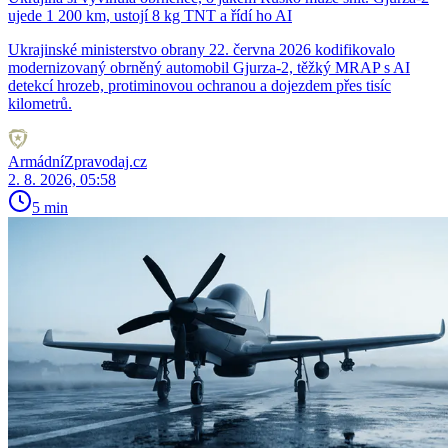
ujede 1 200 km, ustojí 8 kg TNT a řídí ho AI
Ukrajinské ministerstvo obrany 22. června 2026 kodifikovalo
modernizovaný obrněný automobil Gjurza-2, těžký MRAP s AI
detekcí hrozeb, protiminovou ochranou a dojezdem přes tisíc
kilometrů.
ArmádníZpravodaj.cz
2. 8. 2026, 05:58
5 min