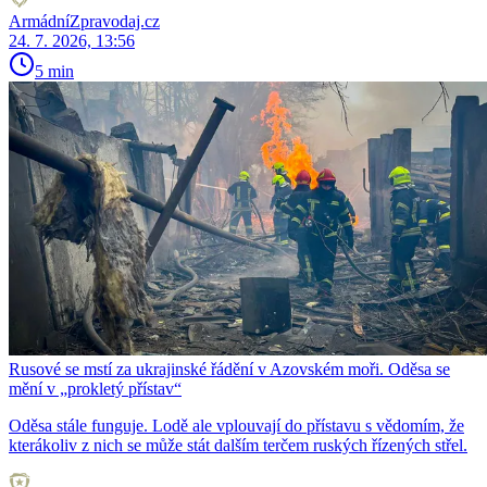
ArmádníZpravodaj.cz
24. 7. 2026, 13:56
5 min
Rusové se mstí za ukrajinské řádění v Azovském moři. Oděsa se
mění v „prokletý přístav“
Oděsa stále funguje. Lodě ale vplouvají do přístavu s vědomím, že
kterákoliv z nich se může stát dalším terčem ruských řízených střel.