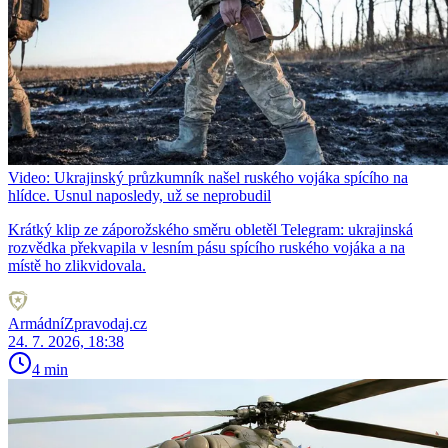
Video: Ukrajinský průzkumník našel ruského vojáka spícího na
hlídce. Usnul naposledy, už se neprobudil
Krátký klip ze záporožského směru obletěl Telegram: ukrajinská
rozvědka překvapila v lesním pásu spícího ruského vojáka a na
místě ho zlikvidovala.
ArmádníZpravodaj.cz
24. 7. 2026, 18:38
4 min