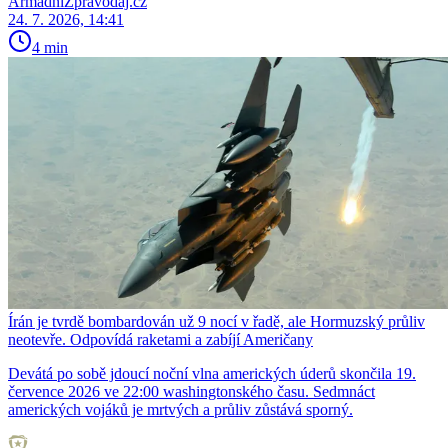
ArmádníZpravodaj.cz
24. 7. 2026, 14:41
4 min
Írán je tvrdě bombardován už 9 nocí v řadě, ale Hormuzský průliv
neotevře. Odpovídá raketami a zabíjí Američany
Devátá po sobě jdoucí noční vlna amerických úderů skončila 19.
července 2026 ve 22:00 washingtonského času. Sedmnáct
amerických vojáků je mrtvých a průliv zůstává sporný.