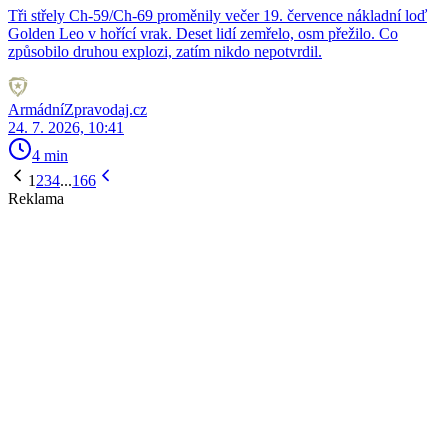
Tři střely Ch-59/Ch-69 proměnily večer 19. července nákladní loď
Golden Leo v hořící vrak. Deset lidí zemřelo, osm přežilo. Co
způsobilo druhou explozi, zatím nikdo nepotvrdil.
ArmádníZpravodaj.cz
24. 7. 2026, 10:41
4 min
1
2
3
4
...
166
Reklama