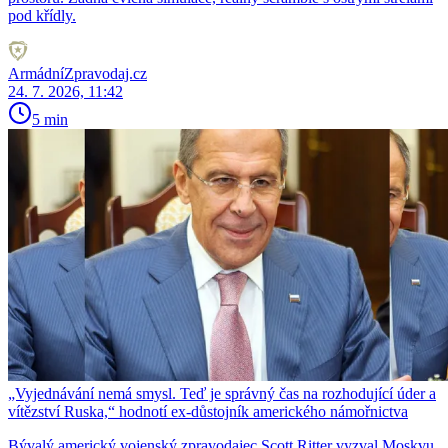
pod křídly.
ArmádníZpravodaj.cz
24. 7. 2026, 11:42
5 min
„Vyjednávání nemá smysl. Teď je správný čas na rozhodující úder a
vítězství Ruska,“ hodnotí ex-důstojník amerického námořnictva
Bývalý americký vojenský zpravodajec Scott Ritter vyzval Moskvu,