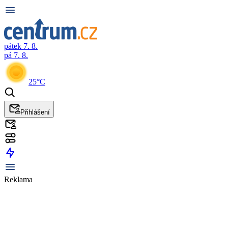
pátek 7. 8.
pá 7. 8.
25°C
Přihlášení
Reklama