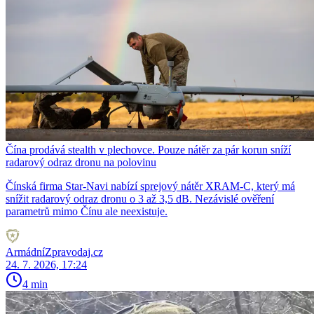
Čína prodává stealth v plechovce. Pouze nátěr za pár korun sníží
radarový odraz dronu na polovinu
Čínská firma Star-Navi nabízí sprejový nátěr XRAM-C, který má
snížit radarový odraz dronu o 3 až 3,5 dB. Nezávislé ověření
parametrů mimo Čínu ale neexistuje.
ArmádníZpravodaj.cz
24. 7. 2026, 17:24
4 min