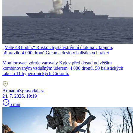
„Máte 48 hodin.“ Rusko chystá extrémní útok na Ukrajinu,
připravilo 4 000 dronů Geran a desítky balistických raket
Monitorovací zdroje varovaly Kyjev před dosud největším
kombinovaným vzdušným úderem: 4 000 dronů, 50 balistických
raket a 11 hypersonických Cirkonů.
ArmádníZpravodaj.cz
24. 7. 2026, 19:19
5 min