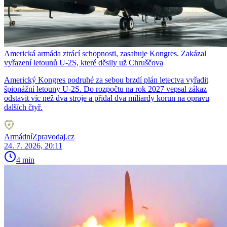
Americká armáda ztrácí schopnosti, zasahuje Kongres. Zakázal
vyřazení letounů U-2S, které děsily už Chruščova
Americký Kongres podruhé za sebou brzdí plán letectva vyřadit
špionážní letouny U-2S. Do rozpočtu na rok 2027 vepsal zákaz
odstavit víc než dva stroje a přidal dva miliardy korun na opravu
dalších čtyř.
ArmádníZpravodaj.cz
24. 7. 2026, 20:11
4 min