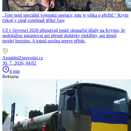
„Toto není speciální vojenská operace, toto je válka o přežití.“ Krym
čekají v zimě extrémně těžké časy
Už v červenci 2026 přiznávají ruské okupační úřady na Krymu, že
nedokážou garantovat ani přesné dodávky elektřiny, ani denní
prodej benzinu. A topná sezóna teprve přijde.
ArmádníZpravodaj.cz
30. 7. 2026, 04:02
4 min
Reklama