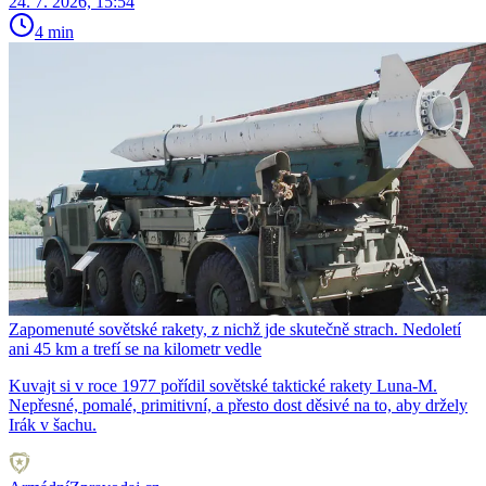
24. 7. 2026, 15:54
4 min
Zapomenuté sovětské rakety, z nichž jde skutečně strach. Nedoletí
ani 45 km a trefí se na kilometr vedle
Kuvajt si v roce 1977 pořídil sovětské taktické rakety Luna-M.
Nepřesné, pomalé, primitivní, a přesto dost děsivé na to, aby držely
Irák v šachu.