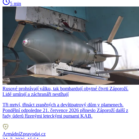
5 min
Rusové prohrávají válku, tak bombardují obytné čtvrti Záporoží.
Lidé umírají a záchranáři nestíhají
Tři mrtví, třináct zraněných a devítipatrový dům v plamenech.
Pondělní odpoledne 21. července 2026 přineslo Záporoží další z
řady úderů řízenými leteckými pumami KAB.
ArmádníZpravodaj.cz