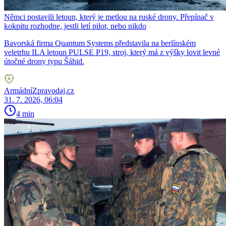
Němci postavili letoun, který je metlou na ruské drony. Přepínač v
kokpitu rozhodne, jestli letí pilot, nebo nikdo
Bavorská firma Quantum Systems představila na berlínském
veletrhu ILA letoun PULSE P19, stroj, který má z výšky lovit levné
útočné drony typu Šáhid.
ArmádníZpravodaj.cz
31. 7. 2026, 06:04
4 min