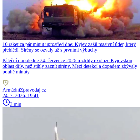
10 raket za pár minut uprostřed dne: Kyjev zažil masivní úder, který
přehlédl. Sirény se ozvaly až s prvními výbuchy
Páteční dopoledne 24. července 2026 roztrhly exploze Kyjevskou
oblast dřív, než stihly zaznít sirény. Mezi detekcí a dopadem zbývaly
pouhé minuty.
ArmádníZpravodaj.cz
24. 7. 2026, 19:41
3 min