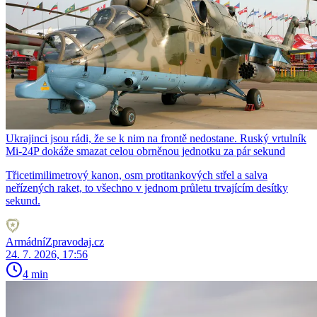
Ukrajinci jsou rádi, že se k nim na frontě nedostane. Ruský vrtulník
Mi-24P dokáže smazat celou obrněnou jednotku za pár sekund
Třicetimilimetrový kanon, osm protitankových střel a salva
neřízených raket, to všechno v jednom průletu trvajícím desítky
sekund.
ArmádníZpravodaj.cz
24. 7. 2026, 17:56
4 min