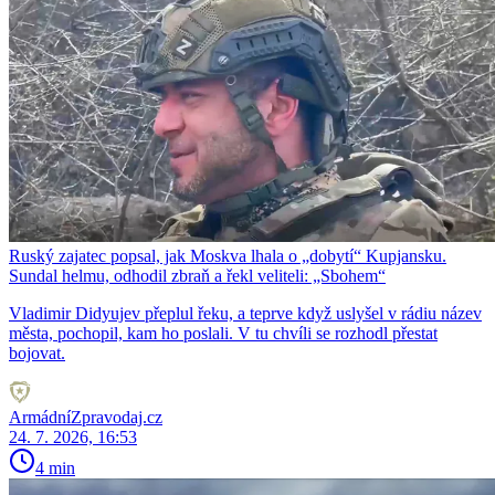
Ruský zajatec popsal, jak Moskva lhala o „dobytí“ Kupjansku.
Sundal helmu, odhodil zbraň a řekl veliteli: „Sbohem“
Vladimir Didyujev přeplul řeku, a teprve když uslyšel v rádiu název
města, pochopil, kam ho poslali. V tu chvíli se rozhodl přestat
bojovat.
ArmádníZpravodaj.cz
24. 7. 2026, 16:53
4 min