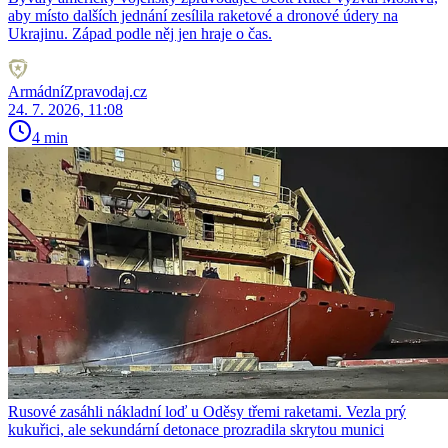
aby místo dalších jednání zesílila raketové a dronové údery na
Ukrajinu. Západ podle něj jen hraje o čas.
ArmádníZpravodaj.cz
24. 7. 2026, 11:08
4 min
Rusové zasáhli nákladní loď u Oděsy třemi raketami. Vezla prý
kukuřici, ale sekundární detonace prozradila skrytou munici