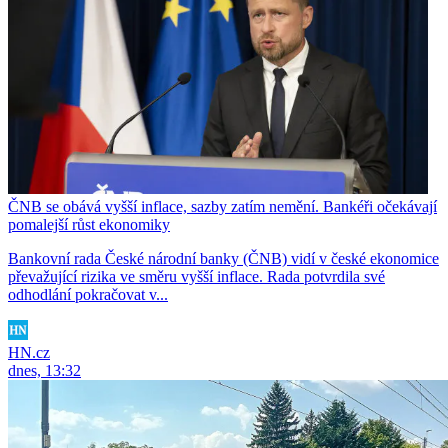
ČNB se obává vyšší inflace, sazby zatím nemění. Bankéři očekávají
pomalejší růst ekonomiky
Bankovní rada České národní banky (ČNB) vidí v české ekonomice
převažující rizika ve směru vyšší inflace. Rada potvrdila své
odhodlání pokračovat v...
HN.cz
dnes, 13:32