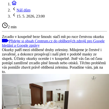
Náš dům
15. 5. 2026, 23:00
2 min
Zrcadlo v koupelně beze šmouh: stačí mít po ruce čerstvou okurku
Přidejte si obsah Centrum.cz do oblíbených zdrojů pro Google
hledání a Google zprávy
Okurky patří mezi oblíbené druhy zeleniny. Milujeme je čerstvé i
zavařené, a dokonce prospívají i naší pleti v podobě masky ze
slupek. Účinky okurky oceníte i v koupelně. Jistě vás čas od času
potrápí zamlžené zrcadlo plné šmouh nebo otisků. Těchto problémů
vás pomůže zbavit právě oblíbená zelenina. Poradíme vám, jak na
to.