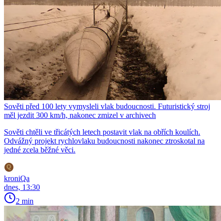
Sověti před 100 lety vymysleli vlak budoucnosti. Futuristický stroj
měl jezdit 300 km/h, nakonec zmizel v archivech
Sověti chtěli ve třicátých letech postavit vlak na obřích koulích.
Odvážný projekt rychlovlaku budoucnosti nakonec ztroskotal na
jedné zcela běžné věci.
kroniQa
dnes, 13:30
2 min