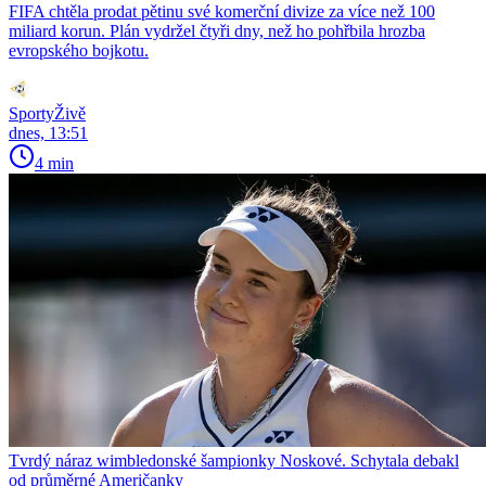
FIFA chtěla prodat pětinu své komerční divize za více než 100
miliard korun. Plán vydržel čtyři dny, než ho pohřbila hrozba
evropského bojkotu.
SportyŽivě
dnes, 13:51
4 min
Tvrdý náraz wimbledonské šampionky Noskové. Schytala debakl
od průměrné Američanky