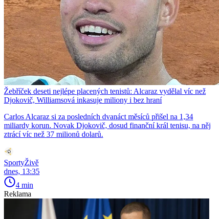
Žebříček deseti nejlépe placených tenistů: Alcaraz vydělal víc než
Djokovič, Williamsová inkasuje miliony i bez hraní
Carlos Alcaraz si za posledních dvanáct měsíců přišel na 1,34
miliardy korun. Novak Djokovič, dosud finanční král tenisu, na něj
ztrácí víc než 37 milionů dolarů.
SportyŽivě
dnes, 13:35
4 min
Reklama