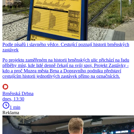
Podle písařů i slavného vědce. Cestující poznají historii brněnských
zastávek
Po projektu zaměřeném na historii brněnských ulic přichází na řadu
příběhy míst, kde lidé denně čekají na svůj spoj. Projekt Zastávky -
kdo a proč Muzea města Brna a Dopravního podniku představí
cestujícím historii jednotlivých zastávek přímo na označnících.
Brněnská Drbna
dnes, 13:30
1 min
Reklama