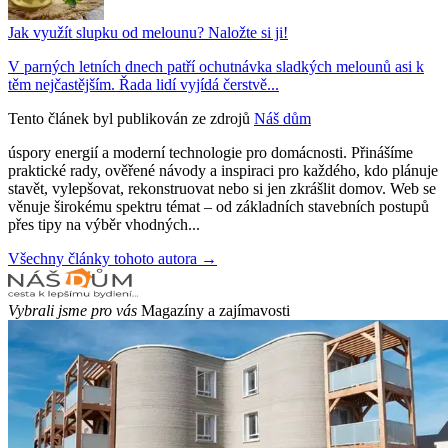
Jak využít slupku od melounu? Naložte si ji!
V parných letních dnech patří ochutnávka sladkých melounů asi k
těm nejčastějším. Řada lidí vyjídá čerstvě...
Tento článek byl publikován ze zdrojů
Náš dům
úspory energií a moderní technologie pro domácnosti. Přinášíme
praktické rady, ověřené návody a inspiraci pro každého, kdo plánuje
stavět, vylepšovat, rekonstruovat nebo si jen zkrášlit domov. Web se
věnuje širokému spektru témat – od základních stavebních postupů
přes tipy na výběr vhodných...
Všechny články tohoto autora →
Vybrali jsme pro vás
Magazíny a zajímavosti