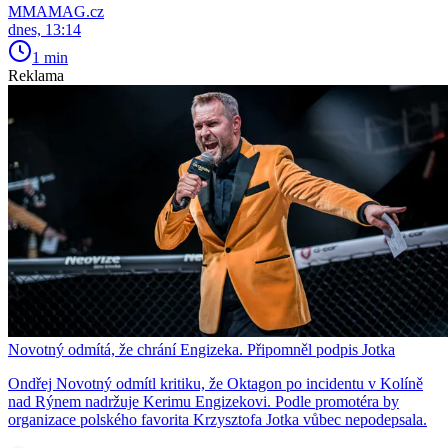
MMAMAG.cz
dnes, 13:14
1 min
Reklama
Novotný odmítá, že chrání Engizeka. Připomněl podpis Jotka
Ondřej Novotný odmítl kritiku, že Oktagon po incidentu v Kolíně
nad Rýnem nadržuje Kerimu Engizekovi. Podle promotéra by
organizace polského favorita Krzysztofa Jotka vůbec nepodepsala.