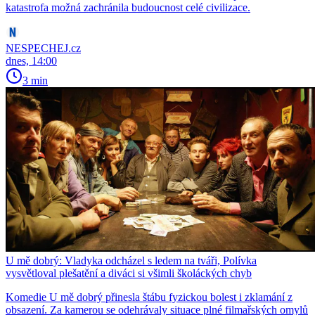
katastrofa možná zachránila budoucnost celé civilizace.
NESPECHEJ.cz
dnes, 14:00
3 min
U mě dobrý: Vladyka odcházel s ledem na tváři, Polívka
vysvětloval plešatění a diváci si všimli školáckých chyb
Komedie U mě dobrý přinesla štábu fyzickou bolest i zklamání z
obsazení. Za kamerou se odehrávaly situace plné filmařských omylů