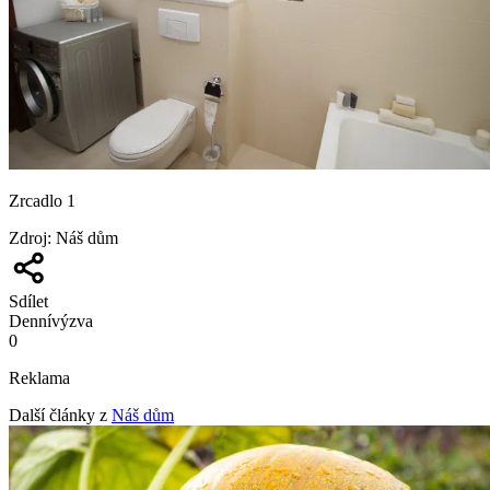
Zrcadlo 1
Zdroj
:
Náš dům
Sdílet
Denní
výzva
0
Reklama
Další články z
Náš dům