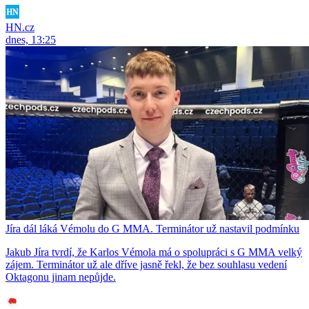
HN.cz
dnes, 13:25
Jíra dál láká Vémolu do G MMA. Terminátor už nastavil podmínku
Jakub Jíra tvrdí, že Karlos Vémola má o spolupráci s G MMA velký
zájem. Terminátor už ale dříve jasně řekl, že bez souhlasu vedení
Oktagonu jinam nepůjde.