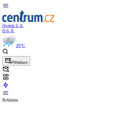
čtvrtek 6. 8.
čt 6. 8.
29°C
Přihlášení
Reklama