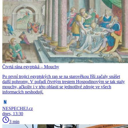
Čtvrtá rána egyptská – Mouchy
Po první trojici egyptských ran se na starověkou říši začaly snášet
další pohromy. V pořadí čtvrtým trestem Hospodinovým se tak staly
mouchy, ačkoliv i v této oblasti se jednotlivé zdroje ve všech
informacích neshodují.
NESPECHEJ.cz
dnes, 13:30
3 min