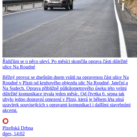
Řidičům se o něco uleví. Po měsíci skončila oprava části důležité
ulice Na Roudné
Běžný provoz se dnešním dnem vrátil na opravenou část ulice Na
Roudné v Plzni od kruhového objezdu ulic Na Roudné, Jateční a
Na Sudech. Oprava přibližně půlkilometrového úseku této velmi
důležité komunikace trvala jeden měsíc. Od čtvrtka 6. srpna tak
ubylo jedno dopravní omezení v Plzni, která je během léta plná
uzavírek souvisejících s opravami komunikací i dalšími stavebními
akcemi.
Plzeňská Drbna
dnes, 14:02