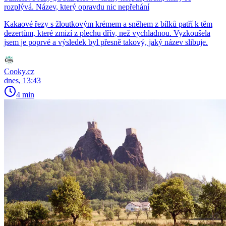
rozplývá. Název, který opravdu nic nepřehání
Kakaové řezy s žloutkovým krémem a sněhem z bílků patří k těm
dezertům, které zmizí z plechu dřív, než vychladnou. Vyzkoušela
jsem je poprvé a výsledek byl přesně takový, jaký název slibuje.
Cooky.cz
dnes, 13:43
4 min