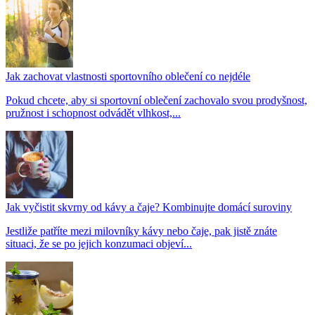
Jak zachovat vlastnosti sportovního oblečení co nejdéle
Pokud chcete, aby si sportovní oblečení zachovalo svou prodyšnost,
pružnost i schopnost odvádět vlhkost,...
Jak vyčistit skvrny od kávy a čaje? Kombinujte domácí suroviny
Jestliže patříte mezi milovníky kávy nebo čaje, pak jistě znáte
situaci, že se po jejich konzumaci objeví...