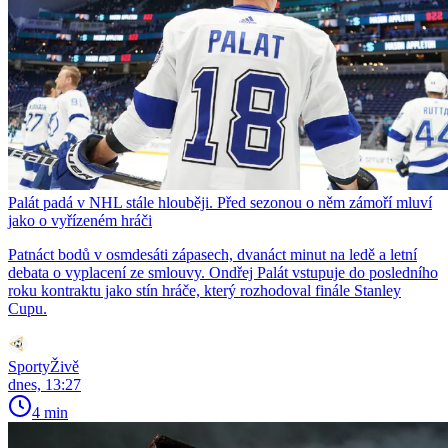
Palát padá v NHL stále hlouběji. Před sezonou o něm zámoří mluví
jako o vyřízeném hráči
Patnáct bodů v osmdesáti zápasech, dvanáct minut na ledě a letní
debata o vyplacení ze smlouvy. Ondřej Palát vstupuje do posledního
roku kontraktu jako stín hráče, který rozhodoval finále Stanley
Cupu.
SportyŽivě
dnes, 13:27
4 min