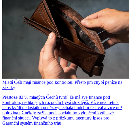
Mladí Češi mají finance pod kontrolou. Přesto jim chybí peníze na
zážitky
Přestože 83 % mladých Čechů tvrdí, že má své finance pod
kontrolou, realita jejich rozpočtů bývá složitější. Více než třetina
letos kvůli nedostatku peněz vynechala hudební festival a více než
polovina už někdy zažila pocit sociálního vyloučení kvůli své
finanční situaci. Vyplývá to z průzkumu agentury Ipsos pro
Garanční systém finančního trhu.