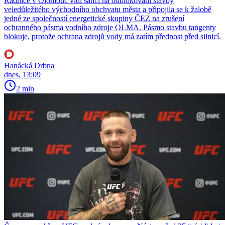
Radnice v Olomouc vidí šanci na odblokování stavby
veledůležitého východního obchvatu města a připojila se k žalobě
jedné ze společností energetické skupiny ČEZ na zrušení
ochranného pásma vodního zdroje OLMA. Pásmo stavbu tangenty
blokuje, protože ochrana zdrojů vody má zatím přednost před silnicí.
Hanácká Drbna
dnes, 13:09
2 min