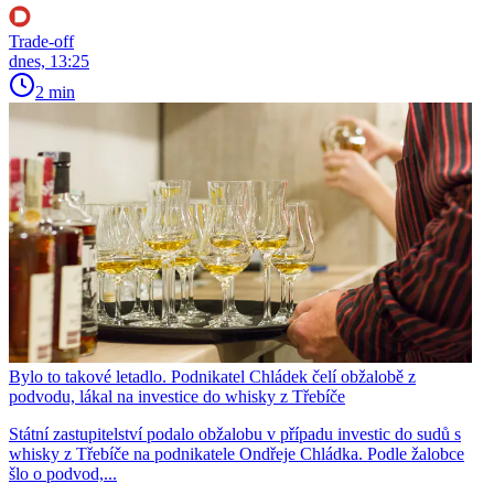
Trade-off
dnes, 13:25
2 min
Bylo to takové letadlo. Podnikatel Chládek čelí obžalobě z
podvodu, lákal na investice do whisky z Třebíče
Státní zastupitelství podalo obžalobu v případu investic do sudů s
whisky z Třebíče na podnikatele Ondřeje Chládka. Podle žalobce
šlo o podvod,...