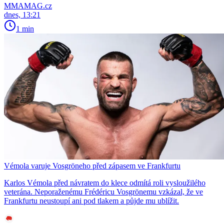
MMAMAG.cz
dnes, 13:21
1 min
Vémola varuje Vosgröneho před zápasem ve Frankfurtu
Karlos Vémola před návratem do klece odmítá roli vysloužilého
veterána. Neporaženému Frédéricu Vosgrönemu vzkázal, že ve
Frankfurtu neustoupí ani pod tlakem a půjde mu ublížit.