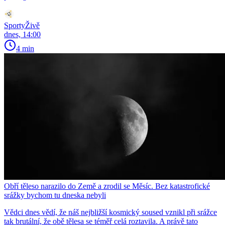
SportyŽivě
dnes, 14:00
4 min
Obří těleso narazilo do Země a zrodil se Měsíc. Bez katastrofické
srážky bychom tu dneska nebyli
Vědci dnes vědí, že náš nejbližší kosmický soused vznikl při srážce
tak brutální, že obě tělesa se téměř celá roztavila. A právě tato