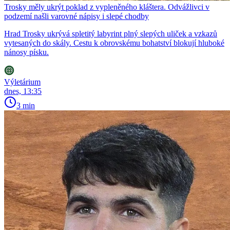
Trosky měly ukrýt poklad z vypleněného kláštera. Odvážlivci v
podzemí našli varovné nápisy i slepé chodby
Hrad Trosky ukrývá spletitý labyrint plný slepých uliček a vzkazů
vytesaných do skály. Cestu k obrovskému bohatství blokují hluboké
nánosy písku.
Výletárium
dnes, 13:35
3 min