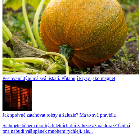
Pěstování dýní má svá úskalí. Přitahují krysy jako magnet
Jak správně zatahovat rolety a žaluzie? Má to svá pravidla
Stahujete během dlouhých letních dní žaluzie až na doraz? Úplná
tma nabudí váš spánek mnohem rychleji, ale...