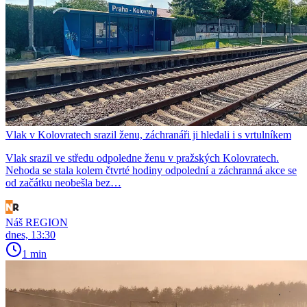
Vlak v Kolovratech srazil ženu, záchranáři ji hledali i s vrtulníkem
Vlak srazil ve středu odpoledne ženu v pražských Kolovratech.
Nehoda se stala kolem čtvrté hodiny odpolední a záchranná akce se
od začátku neobešla bez…
Náš REGION
dnes, 13:30
1 min