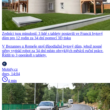
Zedníci jsou minulostí: 3 lidé s tablety postavili ve Francii bytový
dům pro 12 rodin za 34 dní pomocí 3D tisku
V Bezannes u Remeše stojí třípodlažní bytový dům, jehož nosné
stěny vytiskl robot za 34 dní místo obvyklých měsíců ruční práce.
Řídili to 3 operátoři s tablety.
Mobify.cz
dnes, 14:04
4 min