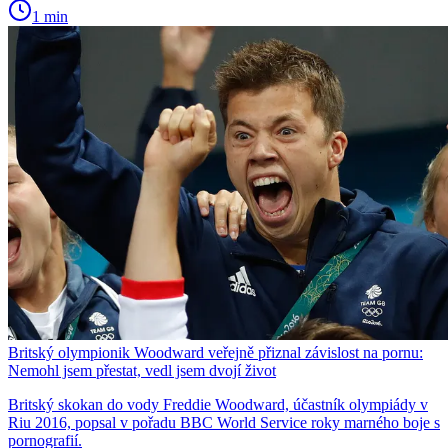
1 min
Britský olympionik Woodward veřejně přiznal závislost na pornu:
Nemohl jsem přestat, vedl jsem dvojí život
Britský skokan do vody Freddie Woodward, účastník olympiády v
Riu 2016, popsal v pořadu BBC World Service roky marného boje s
pornografií.