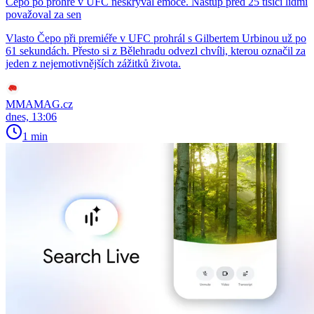
Čepo po prohře v UFC neskrýval emoce. Nástup před 25 tisíci lidmi
považoval za sen
Vlasto Čepo při premiéře v UFC prohrál s Gilbertem Urbinou už po
61 sekundách. Přesto si z Bělehradu odvezl chvíli, kterou označil za
jeden z nejemotivnějších zážitků života.
MMAMAG.cz
dnes, 13:06
1 min