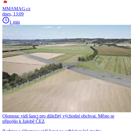
MMAMAG.cz
dnes, 13:09
1 min
Olomouc vidí šanci pro důležitý východní obchvat. Město se
připojilo k žalobě ČEZ