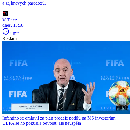
a zajímavých paradoxů.
V Telce
dnes, 13:58
4 min
Reklama
Infantino se omluvil za plán prodeje podílů na MS investorům.
UEFA se ho pokusila odvolat, ale neuspěla