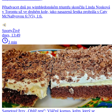
Pětadvacet dnů po wimbledonském triumfu skončila Linda Nosková
v Torontu už ve druhém kole, jako nasazená šestka prohrála s Caty
McNallyovou 6:7(5), 1:6.
SportyŽivě
dnes, 13:49
3 min
Sametové řezy „Obliž prst”: Vláčný korpus, krém, který se