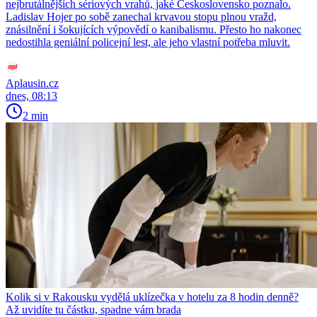
nejbrutálnějších sériových vrahů, jaké Československo poznalo.
Ladislav Hojer po sobě zanechal krvavou stopu plnou vražd,
znásilnění i šokujících výpovědí o kanibalismu. Přesto ho nakonec
nedostihla geniální policejní lest, ale jeho vlastní potřeba mluvit.
Aplausin.cz
dnes, 08:13
2 min
Kolik si v Rakousku vydělá uklízečka v hotelu za 8 hodin denně?
Až uvidíte tu částku, spadne vám brada