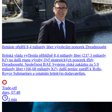
Británie přidělí 8,4 miliardy liber výrobcům ponorek Dreadnought
Britská vláda vyčlenila přibližně 8,4 miliardy liber (237,3 miliardy
Kč) na další etapu výroby čtyř strategických ponorek třídy
Dreadnought. Společnost BAE Systems získá zakázku za 5,9
miliardy liber (166,68 miliardy Kč), další peníze zamíří k Rolls-
Royce Submarines a ostatním britským dodavatelům.
Trade-off
dnes, 07:48
3 min