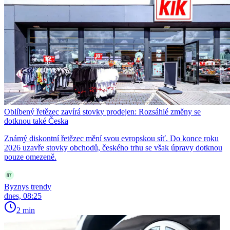
Oblíbený řetězec zavírá stovky prodejen: Rozsáhlé změny se
dotknou také Česka
Známý diskontní řetězec mění svou evropskou síť. Do konce roku
2026 uzavře stovky obchodů, českého trhu se však úpravy dotknou
pouze omezeně.
Byznys trendy
dnes, 08:25
2 min