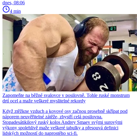
dnes, 08:06
4 min
Zapomeňte na běžné svalovce v posilovně. Tohle ruské monstrum
drtí ocel a maže veškeré myslitelné rekordy
Když ztěžkne vzduch a kovové osy začnou prosebně skřípat pod
náporem neuvěřitelné zátěže, zbystří celá posilovna.
Stopadesátikilový ruský kolos Andrey Smaev svými surovými
výkony spolehlivě maže veškeré tabulky a přesouvá definici
lidských možností do naprostého sci-fi.