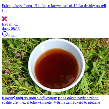
Práce pokojské nepatří k těm, o kterých se sní. Ustlat desítky postelí,
[…]
Extrafit.cz
dnes, 08:13
4 min
Kravský hnůj do sudu s dešťovkou: jedna dávka navíc a záhon
spálíte dřív, než si toho všimnete. Většina zahrádkářů to přežene