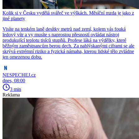
Kolik si v Česku vydělá svářeč ve výškách. Měsíční mzda je jako z
jiné planety
Visíte na tenkém laně desítky metrů nad zemí, kolem vás fouká
ledový vítr a vy musíte s naprostou přesností ovládat nástroj
produkující teplotu tisíců stupňů. Profese láká na výdělky, které
běžným zaměstnancům berou dech. Za nablýskanými ciframi se ale
skrývá extrémní riziko a fyzická námaha, kterou lidské tělo zvládne
jen omezenou dobu.
NESPECHEJ.cz
dnes, 08:00
3 min
Reklama