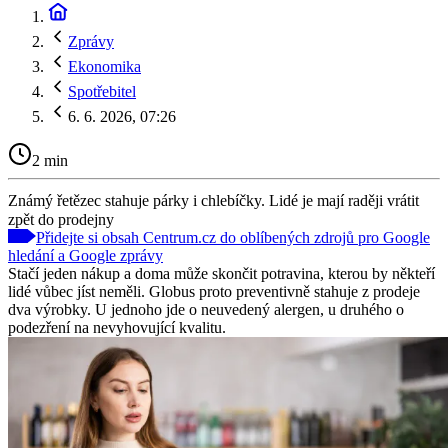
Zprávy
Ekonomika
Spotřebitel
6. 6. 2026, 07:26
2 min
Známý řetězec stahuje párky i chlebíčky. Lidé je mají raději vrátit
zpět do prodejny
Přidejte si obsah Centrum.cz do oblíbených zdrojů pro Google
hledání a Google zprávy
Stačí jeden nákup a doma může skončit potravina, kterou by někteří
lidé vůbec jíst neměli. Globus proto preventivně stahuje z prodeje
dva výrobky. U jednoho jde o neuvedený alergen, u druhého o
podezření na nevyhovující kvalitu.