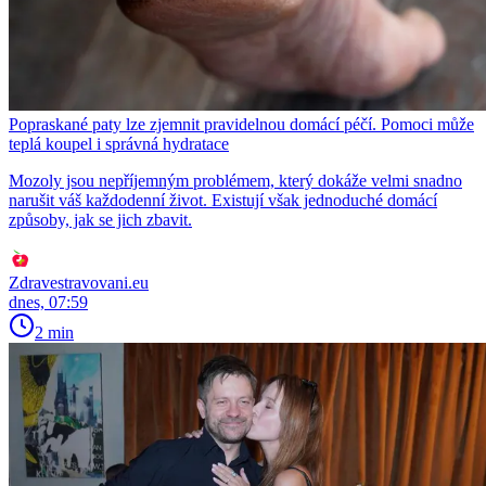
Popraskané paty lze zjemnit pravidelnou domácí péčí. Pomoci může
teplá koupel i správná hydratace
Mozoly jsou nepříjemným problémem, který dokáže velmi snadno
narušit váš každodenní život. Existují však jednoduché domácí
způsoby, jak se jich zbavit.
Zdravestravovani.eu
dnes, 07:59
2 min