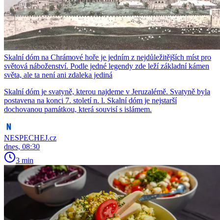
Skalní dóm na Chrámové hoře je jedním z nejdůležitějších míst pro
světová náboženství. Podle jedné legendy zde leží základní kámen
světa, ale ta není ani zdaleka jediná
Skalní dóm je svatyně, kterou najdeme v Jeruzalémě. Svatyně byla
postavena na konci 7. století n. l. Skalní dóm je nejstarší
dochovanou památkou, která souvisí s islámem.
NESPECHEJ.cz
dnes, 08:30
3 min