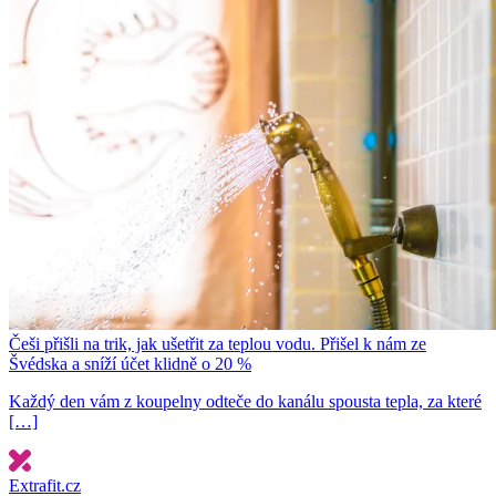
Češi přišli na trik, jak ušetřit za teplou vodu. Přišel k nám ze
Švédska a sníží účet klidně o 20 %
Každý den vám z koupelny odteče do kanálu spousta tepla, za které
[…]
Extrafit.cz