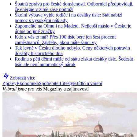
Špatná zpráva pro české domácnosti. Odborníci předpovídají,
že energie v zimě zase podraží
Školní výbava vyjde rodiče i na desítky tisíc: Stát nabízí
pomoc s vysokými náklady
Zapomeňte na Olmu i na Madetu. Nejlepší máslo v Česku je
úplně od jiné značky
Kdo z vás to má? Přes 100 tisíc bere jen šest procent
zaměstnanců. Zjistěte, jakou máte šanci vy
Tak levně v Česku dlouho nebylo. Ceny některých potravin
dosáhly historického dna
Rodina s pěti dětmi může od státu získat desítky tisíc. Šedesát
tisíc ale není automatický nárok
Zobrazit více
Zprávy
Ekonomika
Spotřebitel
Lifestyle
Jídlo a vaření
Vybrali jsme pro vás
Magazíny a zajímavosti