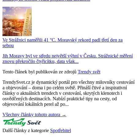
Ve Strážnici naměřili 41 °C. Moravský rekord padl třetí den za
sebou
Jih Moravy byl ve středu největší výhní v Česku. Strážnické měření
znovu překročilo čtyřicítku, data však...
Tento článek byl publikován ze zdrojů
Trendy svět
TrendySvet.cz je dynamický portál pro všechny milovníky cestování
a objevování – doma i po celém světě. Přináší čtivé a inspirativní
články o aktuálních trendech v cestování, skrytých klenotech i
osvědčených destinacích. Nabízí praktické tipy na cesty, od
objevování lokálních perel až po...
Všechny články tohoto autora →
Další články z kategorie
Spotřebitel