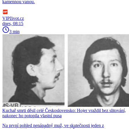
kamennou vanou.
VIPživot.cz
dnes, 08:15
3 min
Kuchař smrti děsil celé Československo: Hojer vraždil bez slitování,
nakonec ho potopila vlastní pusa
Na první pohled nenápadný muž, ve skutečnosti jeden z