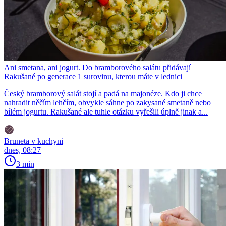
Ani smetana, ani jogurt. Do bramborového salátu přidávají
Rakušané po generace 1 surovinu, kterou máte v lednici
Český bramborový salát stojí a padá na majonéze. Kdo ji chce
nahradit něčím lehčím, obvykle sáhne po zakysané smetaně nebo
bílém jogurtu. Rakušané ale tuhle otázku vyřešili úplně jinak a...
Bruneta v kuchyni
dnes, 08:27
3 min