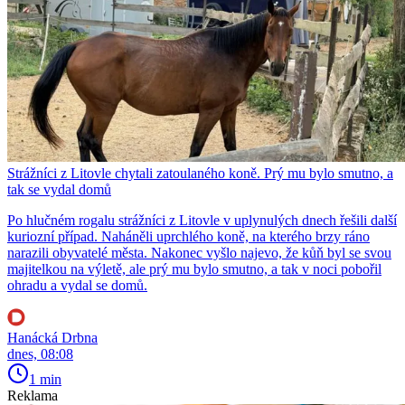
Strážníci z Litovle chytali zatoulaného koně. Prý mu bylo smutno, a
tak se vydal domů
Po hlučném rogalu strážníci z Litovle v uplynulých dnech řešili další
kuriozní případ. Naháněli uprchlého koně, na kterého brzy ráno
narazili obyvatelé města. Nakonec vyšlo najevo, že kůň byl se svou
majitelkou na výletě, ale prý mu bylo smutno, a tak v noci pobořil
ohradu a vydal se domů.
Hanácká Drbna
dnes, 08:08
1 min
Reklama