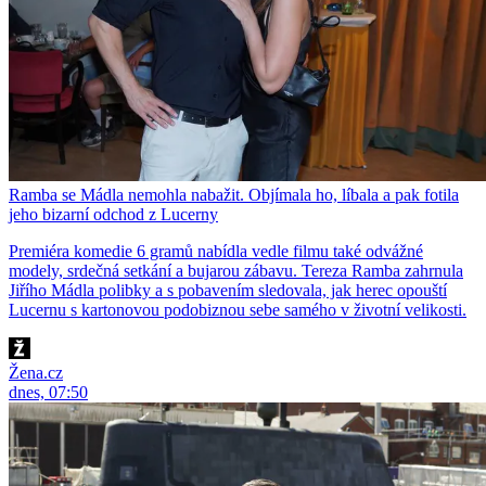
Ramba se Mádla nemohla nabažit. Objímala ho, líbala a pak fotila
jeho bizarní odchod z Lucerny
Premiéra komedie 6 gramů nabídla vedle filmu také odvážné
modely, srdečná setkání a bujarou zábavu. Tereza Ramba zahrnula
Jiřího Mádla polibky a s pobavením sledovala, jak herec opouští
Lucernu s kartonovou podobiznou sebe samého v životní velikosti.
Žena.cz
dnes, 07:50