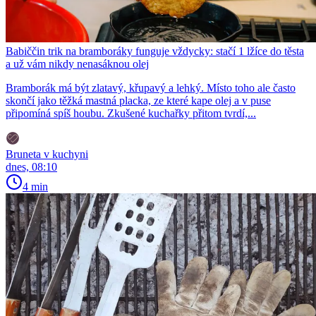
Babiččin trik na bramboráky funguje vždycky: stačí 1 lžíce do těsta
a už vám nikdy nenasáknou olej
Bramborák má být zlatavý, křupavý a lehký. Místo toho ale často
skončí jako těžká mastná placka, ze které kape olej a v puse
připomíná spíš houbu. Zkušené kuchařky přitom tvrdí,...
Bruneta v kuchyni
dnes, 08:10
4 min