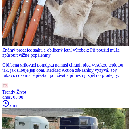
Známý prodejce stahuje oblíbený letní výrobek: Při použití může
způsobit vážné popáleniny
Oblíbená grilovací pomůcka nemusí chránit před vysokou teplotou
tak, jak slibuje její obal. Řetězec Action zákazníky vyzývá, aby
rukavici okamžitě přestali používat a přinesli ji zpět do prodejny.
Trendy Život
dnes, 08:08
2 min