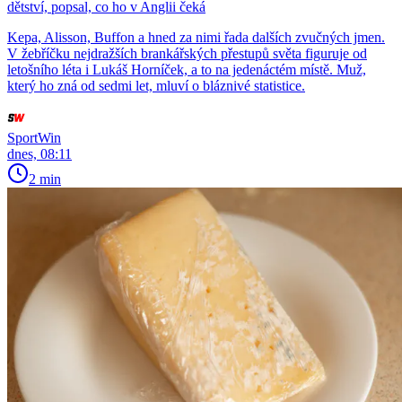
dětství, popsal, co ho v Anglii čeká
Kepa, Alisson, Buffon a hned za nimi řada dalších zvučných jmen.
V žebříčku nejdražších brankářských přestupů světa figuruje od
letošního léta i Lukáš Horníček, a to na jedenáctém místě. Muž,
který ho zná od sedmi let, mluví o bláznivé statistice.
SportWin
dnes, 08:11
2 min