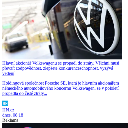
Hlavní akcionář Volkswagenu se propadl do ztráty. Všichni musí
převzít zodpovědnost, zlepšete konkurenceschopnost, vyzývá
vedení
Holdingová společnost Porsche SE, která je hlavním akcionářem
německého automobilového koncernu Volkswagen, se v pololetí
propadla do čisté ztráty...
HN.cz
dnes, 08:18
Reklama