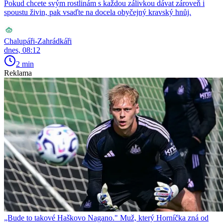
Pokud chcete svým rostlinám s každou zálivkou dávat zároveň i
spoustu živin, pak vsaďte na docela obyčejný kravský hnůj.
Chalupáři-Zahrádkáři
dnes, 08:12
2 min
Reklama
„Bude to takové Haškovo Nagano." Muž, který Horníčka zná od