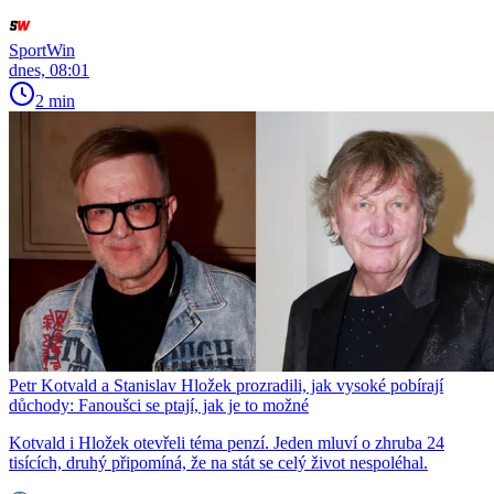
SportWin
dnes, 08:01
2 min
Petr Kotvald a Stanislav Hložek prozradili, jak vysoké pobírají
důchody: Fanoušci se ptají, jak je to možné
Kotvald i Hložek otevřeli téma penzí. Jeden mluví o zhruba 24
tisících, druhý připomíná, že na stát se celý život nespoléhal.