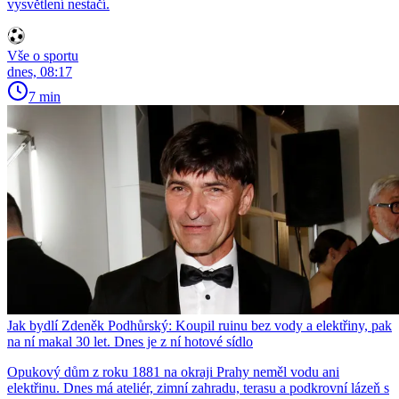
vysvětlení nestačí.
Vše o sportu
dnes, 08:17
7 min
Jak bydlí Zdeněk Podhůrský: Koupil ruinu bez vody a elektřiny, pak
na ní makal 30 let. Dnes je z ní hotové sídlo
Opukový dům z roku 1881 na okraji Prahy neměl vodu ani
elektřinu. Dnes má ateliér, zimní zahradu, terasu a podkrovní lázeň s