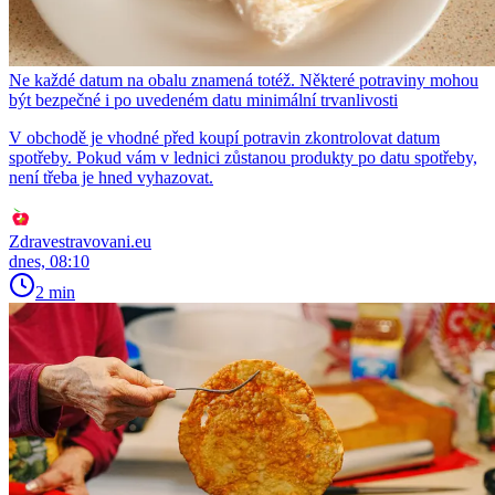
Ne každé datum na obalu znamená totéž. Některé potraviny mohou
být bezpečné i po uvedeném datu minimální trvanlivosti
V obchodě je vhodné před koupí potravin zkontrolovat datum
spotřeby. Pokud vám v lednici zůstanou produkty po datu spotřeby,
není třeba je hned vyhazovat.
Zdravestravovani.eu
dnes, 08:10
2 min