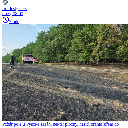
In-lifestyle.cz
dnes, 08:00
3 min
Požár pole u Vysoké zasáhl hektar plochy, hasiči bránili šíření do