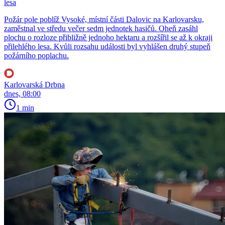
lesa
Požár pole poblíž Vysoké, místní části Dalovic na Karlovarsku,
zaměstnal ve středu večer sedm jednotek hasičů. Oheň zasáhl
plochu o rozloze přibližně jednoho hektaru a rozšířil se až k okraji
přilehlého lesa. Kvůli rozsahu události byl vyhlášen druhý stupeň
požárního poplachu.
Karlovarská Drbna
dnes, 08:00
1 min