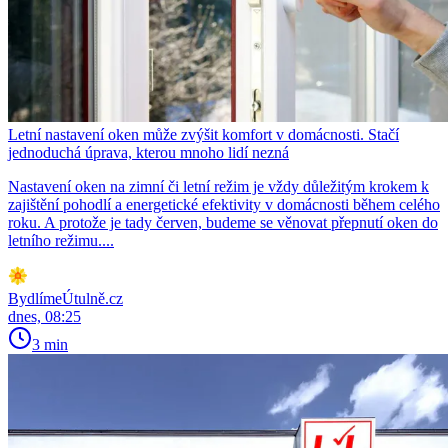
Letní nastavení oken může zvýšit komfort v domácnosti. Stačí
jednoduchá úprava, kterou mnoho lidí nezná
Nastavení oken na zimní či letní režim je vždy důležitým krokem k
zajištění pohodlí a energetické efektivity v domácnosti během celého
roku. A protože je tady červen, budeme se věnovat přepnutí oken do
letního režimu....
BydlímeÚtulně.cz
dnes, 08:25
3 min