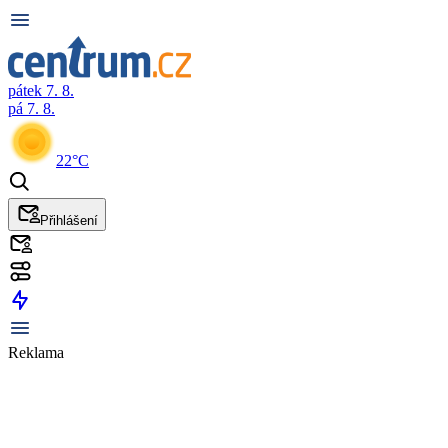
pátek 7. 8.
pá 7. 8.
22°C
Přihlášení
Reklama