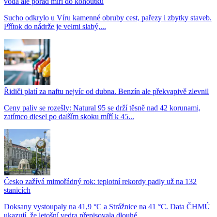
voda ale pořád míří do kohoutků
Sucho odkrylo u Víru kamenné obruby cest, pařezy i zbytky staveb.
Přítok do nádrže je velmi slabý,...
Řidiči platí za naftu nejvíc od dubna. Benzín ale překvapivě zlevnil
Ceny paliv se rozešly: Natural 95 se drží těsně nad 42 korunami,
zatímco diesel po dalším skoku míří k 45...
Česko zažívá mimořádný rok: teplotní rekordy padly už na 132
stanicích
Doksany vystoupaly na 41,9 °C a Strážnice na 41 °C. Data ČHMÚ
ukazují, že letošní vedra přepisovala dlouhé...