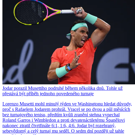
Jodar porazil Musettiho podruhé během několika dnů. Tohle už
přestává být příběh jednoho povedeného turnaje
Lorenzo Musetti mohl minulý týden ve Washingtonu hledat důvody,
proč s Rafaelem Jodarem prohrál. Vracel se po dvou a půl měsících
bez turnajového tenisu, předtím kvůli zranění stehna vynechal
Roland Garros i Wimbledon a proti devatenáctiletému Španělovi
nakonec ztratil čtvrtfinále 6:1, 1:6, 4:6. Jodar byl rozehraný,
sebevědomý a celý turnaj mu seděl. O sedm dní později už tahle