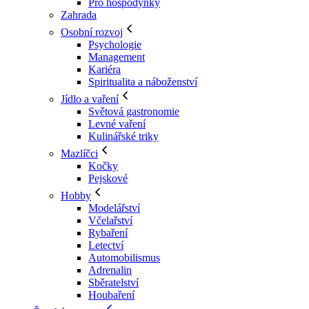
Pro hospodyňky
Zahrada
Osobní rozvoj
Psychologie
Management
Kariéra
Spiritualita a náboženství
Jídlo a vaření
Světová gastronomie
Levné vaření
Kulinářské triky
Mazlíčci
Kočky
Pejskové
Hobby
Modelářství
Včelařství
Rybaření
Letectví
Automobilismus
Adrenalin
Sběratelství
Houbaření