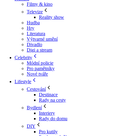
Filmy & kino
Televize
Reality show
Hudba
Hry
Literatura
Výtvarné umění
Divadlo
Digi a stream
Celebrity
Módní policie
Pro pamětníky
Nové tváře
Lifestyle
Cestování
Destinace
Rady na cesty
Bydlení
Interiery
Rady do domu
DIY
Pro kutily