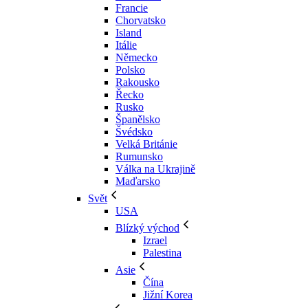
Francie
Chorvatsko
Island
Itálie
Německo
Polsko
Rakousko
Řecko
Rusko
Španělsko
Švédsko
Velká Británie
Rumunsko
Válka na Ukrajině
Maďarsko
Svět
USA
Blízký východ
Izrael
Palestina
Asie
Čína
Jižní Korea