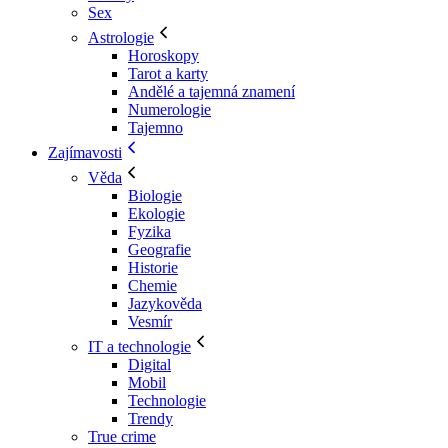
Sex
Astrologie
Horoskopy
Tarot a karty
Andělé a tajemná znamení
Numerologie
Tajemno
Zajímavosti
Věda
Biologie
Ekologie
Fyzika
Geografie
Historie
Chemie
Jazykověda
Vesmír
IT a technologie
Digital
Mobil
Technologie
Trendy
True crime