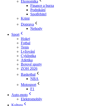
Ekonomika
Finance a burza
Podnikání
Spotřebitel
Krimi
Doprava
Nehody
Sport
Hokej
Fotbal
Tenis
Lyžování
Cyklistika
Atletika
Bojové sporty
ZOH 2026
Basketbal
NBA
Motosport
F1
Auto-moto
Elektromobily
Kultura