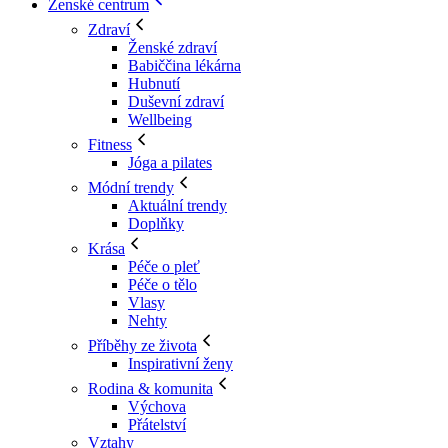
Ženské centrum
Zdraví
Ženské zdraví
Babiččina lékárna
Hubnutí
Duševní zdraví
Wellbeing
Fitness
Jóga a pilates
Módní trendy
Aktuální trendy
Doplňky
Krása
Péče o pleť
Péče o tělo
Vlasy
Nehty
Příběhy ze života
Inspirativní ženy
Rodina & komunita
Výchova
Přátelství
Vztahy