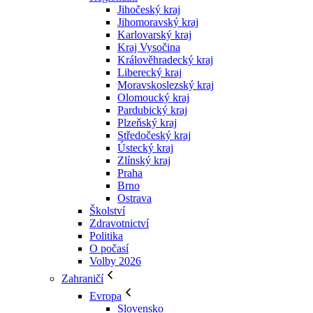
Jihočeský kraj
Jihomoravský kraj
Karlovarský kraj
Kraj Vysočina
Králověhradecký kraj
Liberecký kraj
Moravskoslezský kraj
Olomoucký kraj
Pardubický kraj
Plzeňský kraj
Středočeský kraj
Ústecký kraj
Zlínský kraj
Praha
Brno
Ostrava
Školství
Zdravotnictví
Politika
O počasí
Volby 2026
Zahraničí
Evropa
Slovensko