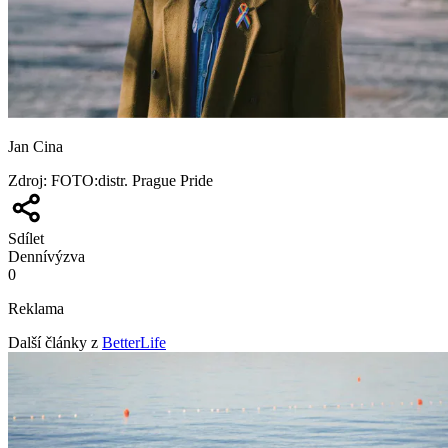
Jan Cina
Zdroj
:
FOTO:distr. Prague Pride
Sdílet
Denní
výzva
0
Reklama
Další články z
BetterLife