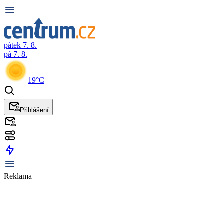
pátek 7. 8.
pá 7. 8.
19°C
Přihlášení
Reklama