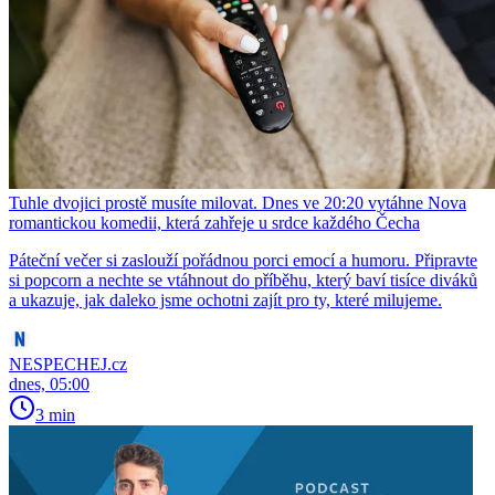
Tuhle dvojici prostě musíte milovat. Dnes ve 20:20 vytáhne Nova
romantickou komedii, která zahřeje u srdce každého Čecha
Páteční večer si zaslouží pořádnou porci emocí a humoru. Připravte
si popcorn a nechte se vtáhnout do příběhu, který baví tisíce diváků
a ukazuje, jak daleko jsme ochotni zajít pro ty, které milujeme.
NESPECHEJ.cz
dnes, 05:00
3 min