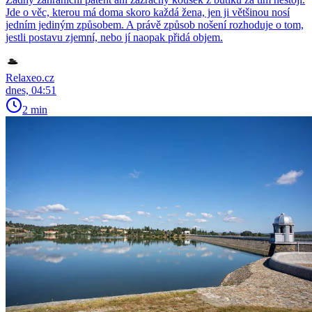
Jde o věc, kterou má doma skoro každá žena, jen ji většinou nosí
jedním jediným způsobem. A právě způsob nošení rozhoduje o tom,
jestli postavu zjemní, nebo jí naopak přidá objem.
Relaxeo.cz
dnes, 04:51
2 min