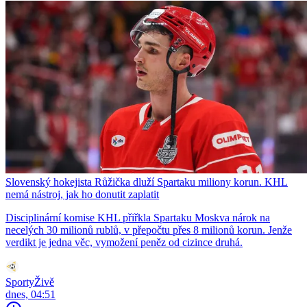
Slovenský hokejista Růžička dluží Spartaku miliony korun. KHL
nemá nástroj, jak ho donutit zaplatit
Disciplinární komise KHL přiřkla Spartaku Moskva nárok na
necelých 30 milionů rublů, v přepočtu přes 8 milionů korun. Jenže
verdikt je jedna věc, vymožení peněz od cizince druhá.
SportyŽivě
dnes, 04:51