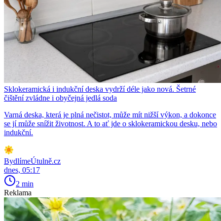
Sklokeramická i indukční deska vydrží déle jako nová. Šetrné
čištění zvládne i obyčejná jedlá soda
Varná deska, která je plná nečistot, může mít nižší výkon, a dokonce
se jí může snížit životnost. A to ať jde o sklokeramickou desku, nebo
indukční.
BydlímeÚtulně.cz
dnes, 05:17
2 min
Reklama