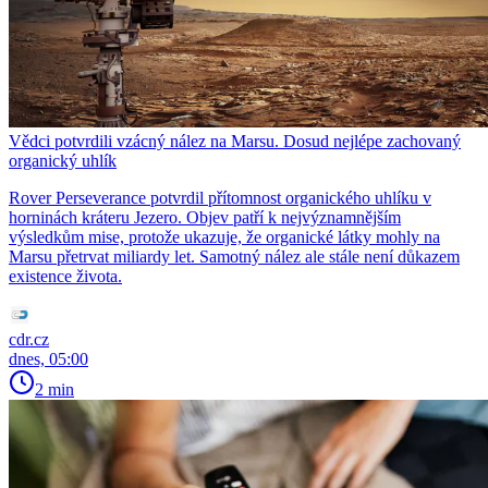
Vědci potvrdili vzácný nález na Marsu. Dosud nejlépe zachovaný
organický uhlík
Rover Perseverance potvrdil přítomnost organického uhlíku v
horninách kráteru Jezero. Objev patří k nejvýznamnějším
výsledkům mise, protože ukazuje, že organické látky mohly na
Marsu přetrvat miliardy let. Samotný nález ale stále není důkazem
existence života.
cdr.cz
dnes, 05:00
2 min