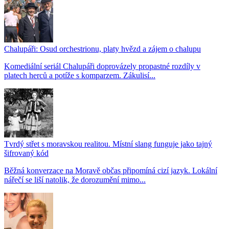
Chalupáři: Osud orchestrionu, platy hvězd a zájem o chalupu
Komediální seriál Chalupáři doprovázely propastné rozdíly v
platech herců a potíže s komparzem. Zákulisí...
Tvrdý střet s moravskou realitou. Místní slang funguje jako tajný
šifrovaný kód
Běžná konverzace na Moravě občas připomíná cizí jazyk. Lokální
nářečí se liší natolik, že dorozumění mimo...