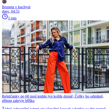
Bruneta v kuchyni
dnes, 04:51
3 min
Belgičanky po 60 nosí tenhle typ košile denně, Češky ho odmítají,
přitom zakryje bříško
Žádný zahraniční patent ani zázračný kousek z butiku za tím nestojí.