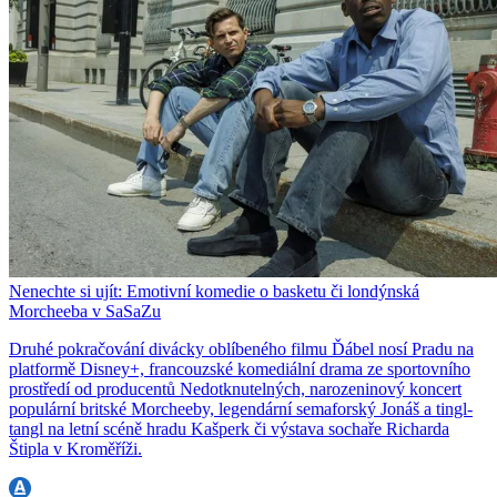
Nenechte si ujít: Emotivní komedie o basketu či londýnská
Morcheeba v SaSaZu
Druhé pokračování divácky oblíbeného filmu Ďábel nosí Pradu na
platformě Disney+, francouzské komediální drama ze sportovního
prostředí od producentů Nedotknutelných, narozeninový koncert
populární britské Morcheeby, legendární semaforský Jonáš a tingl-
tangl na letní scéně hradu Kašperk či výstava sochaře Richarda
Štipla v Kroměříži.