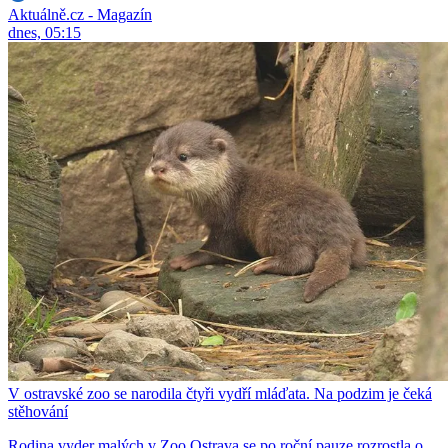
Aktuálně.cz - Magazín
dnes, 05:15
V ostravské zoo se narodila čtyři vydří mláďata. Na podzim je čeká
stěhování
Rodina vyder malých v Zoo Ostrava se po roční pauze rozrostla o