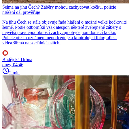
Šelma na jihu Čech? Záběry mohou zachycovat kočku, policie
hlášení dál prověřuje
Na jihu Čech se stále objevuje řada hlášení o možné velké kočkovité
šelmě. Podle odborníků však alespoň některé zveřejněné záběry s
největší pravděpodobností zachycují obyčejnou domácí kočku.
Policie přesto oznámení nepodceňuje a kontroluje i fotografie a
videa šířená na sociálních sítích.
Budějcká Drbna
dnes, 04:46
2 min