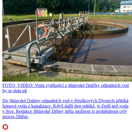
FOTO, VIDEO: Voda vytékající z jihlavské čističky odpadních vod
by se dala pít
Do jihlavské čistírny odpadních vod v Hruškových Dvorech přitéká
špinavá voda z kanalizace. Když další den odtéká, je čistší než voda
v řece. Redakce Jihlavské Drbny měla možnost si prohlédnout celý
proces čištění.