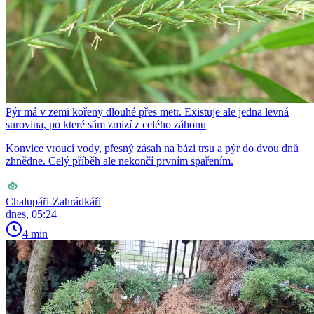
Pýr má v zemi kořeny dlouhé přes metr. Existuje ale jedna levná
surovina, po které sám zmizí z celého záhonu
Konvice vroucí vody, přesný zásah na bázi trsu a pýr do dvou dnů
zhnědne. Celý příběh ale nekončí prvním spařením.
Chalupáři-Zahrádkáři
dnes, 05:24
4 min