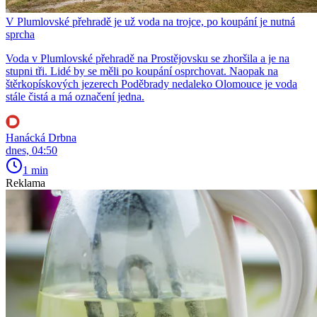
V Plumlovské přehradě je už voda na trojce, po koupání je nutná
sprcha
Voda v Plumlovské přehradě na Prostějovsku se zhoršila a je na
stupni tři. Lidé by se měli po koupání osprchovat. Naopak na
štěrkopískových jezerech Poděbrady nedaleko Olomouce je voda
stále čistá a má označení jedna.
Hanácká Drbna
dnes, 04:50
1 min
Reklama