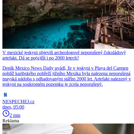
V mexické jeskyni objevili archeologové neporušený čokoládový
artefakt. Dá se po(u)žít i po 2000 letech?
Deník Mexico News Daily uvádí, že v jeskyni v Playa del Carmen
poblíž karibského pobřeží jižního Mexika byla nalezena neporušená
mayská nádoba s odhadovaným stářím 2000 let. Artefakt nalezený v
jeskyni na soukromém pozemku je zcela neporušený.
NESPECHEJ.cz
dnes, 05:00
2 min
Reklama