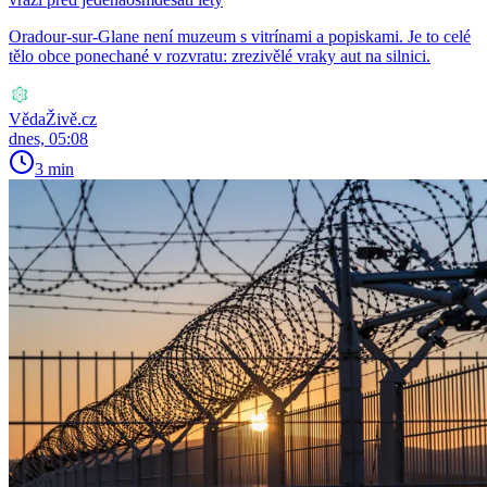
Oradour-sur-Glane není muzeum s vitrínami a popiskami. Je to celé
tělo obce ponechané v rozvratu: zrezivělé vraky aut na silnici.
VědaŽivě.cz
dnes, 05:08
3 min