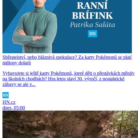
Sběratelství, nebo bláznivá spekulace? Za karty Pokémonů se platí
miliony dolarů
Vybavujete si ještě karty Pokémonů, které děti o přestávkách měnily
na školních chodbách? Hra letos slaví 30. výročí, z nostalgické
zábavy se ale v...
HN.cz
dnes, 05:00