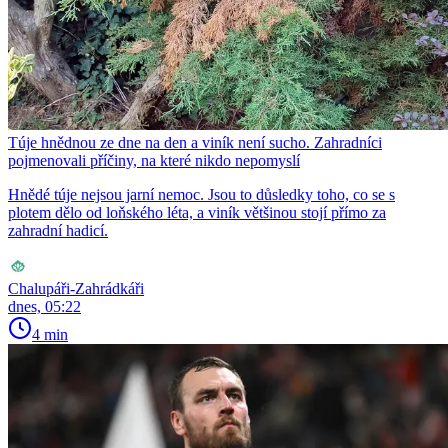
Túje hnědnou ze dne na den a viník není sucho. Zahradníci
pojmenovali příčiny, na které nikdo nepomyslí
Hnědé túje nejsou jarní nemoc. Jsou to důsledky toho, co se s
plotem dělo od loňského léta, a viník většinou stojí přímo za
zahradní hadicí.
Chalupáři-Zahrádkáři
dnes, 05:22
4 min