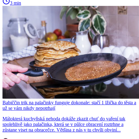
3 min
Babiččin trik na palačinky funguje dokonale: stačí 1 lžička do těsta a
už se vám nikdy nepotrhají
Málokterá kuchyňská nehoda dokáže zkazit chuť do vaření tak
spolehlivě jako palačinka, která se v půlce obracení roztrhne a
zůstane viset na obracečce. Většina z nás v tu chvíli obviní...