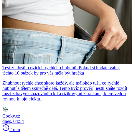
Test znalostí o rizicích rychlého hubnutí: Pokud si hlídáte váhu,
těchto 10 otázek by pro vás měla být hračka
Zhubnout rychle chce skoro každý, ale málokdo tuší, co rychlé
hubnutí s tělem skutečně dělá. Tento kvíz prověří, jestli znáte rozdíl
mezi zdravým shazováním kil a rizikovými zkratkami, které vedou
rovnou k jojo efektu.
Cooky.cz
dnes, 04:54
2 min