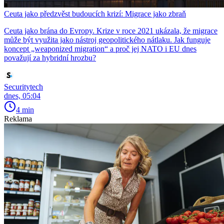
Ceuta jako předzvěst budoucích krizí: Migrace jako zbraň
Ceuta jako brána do Evropy. Krize v roce 2021 ukázala, že migrace
může být využita jako nástroj geopolitického nátlaku. Jak funguje
koncept „weaponized migration“ a proč jej NATO i EU dnes
považují za hybridní hrozbu?
Securitytech
dnes, 05:04
4 min
Reklama