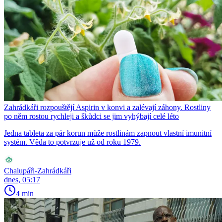
Zahrádkáři rozpouštějí Aspirin v konvi a zalévají záhony. Rostliny
po něm rostou rychleji a škůdci se jim vyhýbají celé léto
Jedna tableta za pár korun může rostlinám zapnout vlastní imunitní
systém. Věda to potvrzuje už od roku 1979.
Chalupáři-Zahrádkáři
dnes, 05:17
4 min