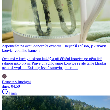
Zapomeňte na ocet: odborníci označili 1 nejlepší způsob, jak zbavit
konvici vodního kamene
Ocet má v kuchyni skoro každý a při čištění konvice po něm lidé
sáhnou jako první. Právě u rychlovarné konvice se ale tahle klasika
nemusí vyplatit. Existuje levná surovina, kterou...
Bruneta v kuchyni
dnes, 04:50
4 min