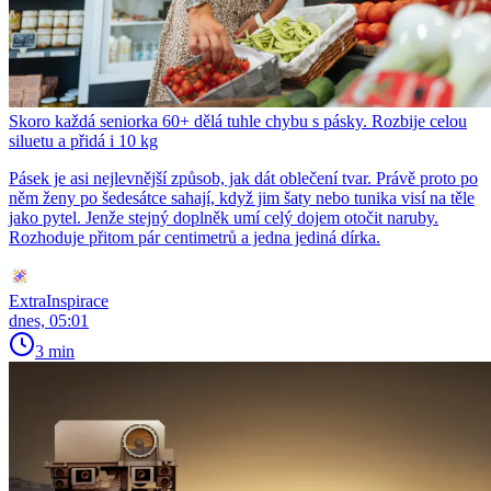
Skoro každá seniorka 60+ dělá tuhle chybu s pásky. Rozbije celou
siluetu a přidá i 10 kg
Pásek je asi nejlevnější způsob, jak dát oblečení tvar. Právě proto po
něm ženy po šedesátce sahají, když jim šaty nebo tunika visí na těle
jako pytel. Jenže stejný doplněk umí celý dojem otočit naruby.
Rozhoduje přitom pár centimetrů a jedna jediná dírka.
ExtraInspirace
dnes, 05:01
3 min