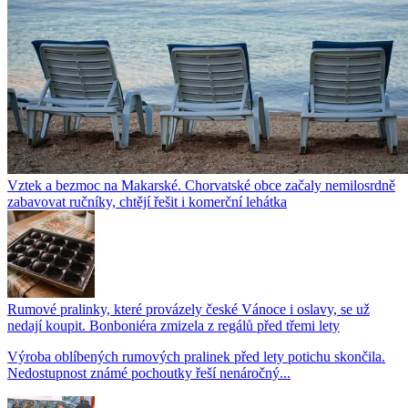
Vztek a bezmoc na Makarské. Chorvatské obce začaly nemilosrdně
zabavovat ručníky, chtějí řešit i komerční lehátka
Rumové pralinky, které provázely české Vánoce i oslavy, se už
nedají koupit. Bonboniéra zmizela z regálů před třemi lety
Výroba oblíbených rumových pralinek před lety potichu skončila.
Nedostupnost známé pochoutky řeší nenáročný...