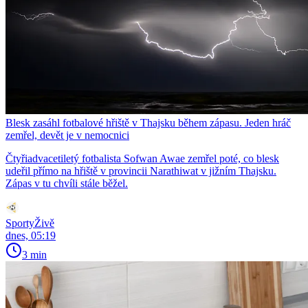
Blesk zasáhl fotbalové hřiště v Thajsku během zápasu. Jeden hráč
zemřel, devět je v nemocnici
Čtyřiadvacetiletý fotbalista Sofwan Awae zemřel poté, co blesk
udeřil přímo na hřiště v provincii Narathiwat v jižním Thajsku.
Zápas v tu chvíli stále běžel.
SportyŽivě
dnes, 05:19
3 min