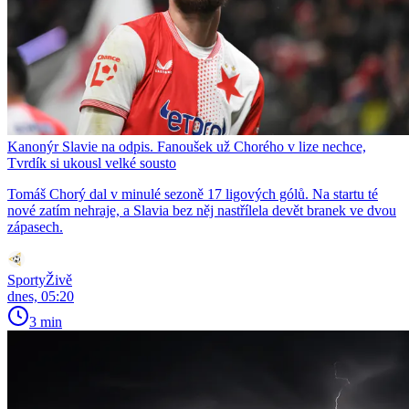
Kanonýr Slavie na odpis. Fanoušek už Chorého v lize nechce,
Tvrdík si ukousl velké sousto
Tomáš Chorý dal v minulé sezoně 17 ligových gólů. Na startu té
nové zatím nehraje, a Slavia bez něj nastřílela devět branek ve dvou
zápasech.
SportyŽivě
dnes, 05:20
3 min