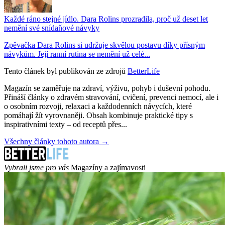
Každé ráno stejné jídlo. Dara Rolins prozradila, proč už deset let
nemění své snídaňové návyky
Zpěvačka Dara Rolins si udržuje skvělou postavu díky přísným
návykům. Její ranní rutina se nemění už celé...
Tento článek byl publikován ze zdrojů
BetterLife
Magazín se zaměřuje na zdraví, výživu, pohyb i duševní pohodu.
Přináší články o zdravém stravování, cvičení, prevenci nemocí, ale i
o osobním rozvoji, relaxaci a každodenních návycích, které
pomáhají žít vyrovnaněji. Obsah kombinuje praktické tipy s
inspirativními texty – od receptů přes...
Všechny články tohoto autora →
Vybrali jsme pro vás
Magazíny a zajímavosti