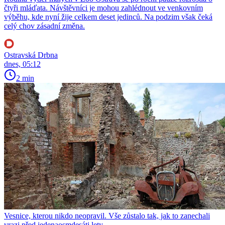
čtyři mláďata. Návštěvníci je mohou zahlédnout ve venkovním
výběhu, kde nyní žije celkem deset jedinců. Na podzim však čeká
celý chov zásadní změna.
Ostravská Drbna
dnes, 05:12
2 min
Vesnice, kterou nikdo neopravil. Vše zůstalo tak, jak to zanechali
vrazi před jedenaosmdesáti lety