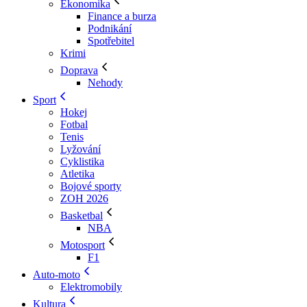
Ekonomika
Finance a burza
Podnikání
Spotřebitel
Krimi
Doprava
Nehody
Sport
Hokej
Fotbal
Tenis
Lyžování
Cyklistika
Atletika
Bojové sporty
ZOH 2026
Basketbal
NBA
Motosport
F1
Auto-moto
Elektromobily
Kultura