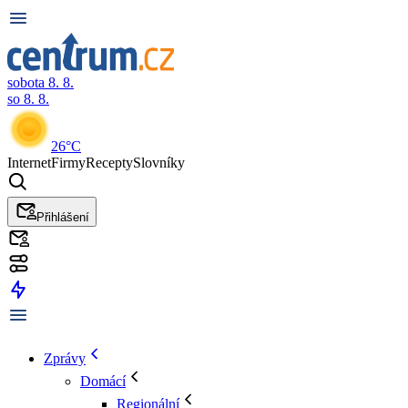
sobota 8. 8.
so 8. 8.
26°C
Internet
Firmy
Recepty
Slovníky
Přihlášení
Zprávy
Domácí
Regionální