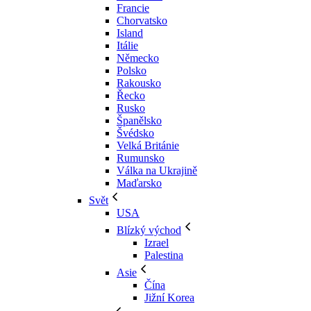
Francie
Chorvatsko
Island
Itálie
Německo
Polsko
Rakousko
Řecko
Rusko
Španělsko
Švédsko
Velká Británie
Rumunsko
Válka na Ukrajině
Maďarsko
Svět
USA
Blízký východ
Izrael
Palestina
Asie
Čína
Jižní Korea