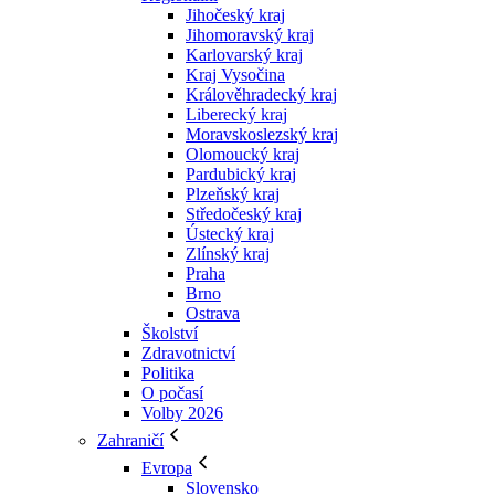
Jihočeský kraj
Jihomoravský kraj
Karlovarský kraj
Kraj Vysočina
Králověhradecký kraj
Liberecký kraj
Moravskoslezský kraj
Olomoucký kraj
Pardubický kraj
Plzeňský kraj
Středočeský kraj
Ústecký kraj
Zlínský kraj
Praha
Brno
Ostrava
Školství
Zdravotnictví
Politika
O počasí
Volby 2026
Zahraničí
Evropa
Slovensko