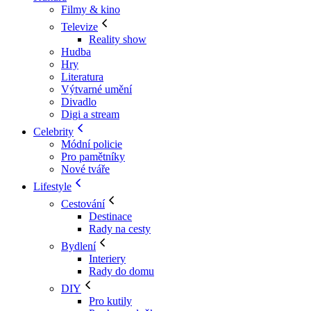
Filmy & kino
Televize
Reality show
Hudba
Hry
Literatura
Výtvarné umění
Divadlo
Digi a stream
Celebrity
Módní policie
Pro pamětníky
Nové tváře
Lifestyle
Cestování
Destinace
Rady na cesty
Bydlení
Interiery
Rady do domu
DIY
Pro kutily