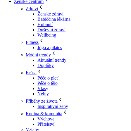
Ženské centrum
Zdraví
Ženské zdraví
Babiččina lékárna
Hubnutí
Duševní zdraví
Wellbeing
Fitness
Jóga a pilates
Módní trendy
Aktuální trendy
Doplňky
Krása
Péče o pleť
Péče o tělo
Vlasy
Nehty
Příběhy ze života
Inspirativní ženy
Rodina & komunita
Výchova
Přátelství
Vztahy