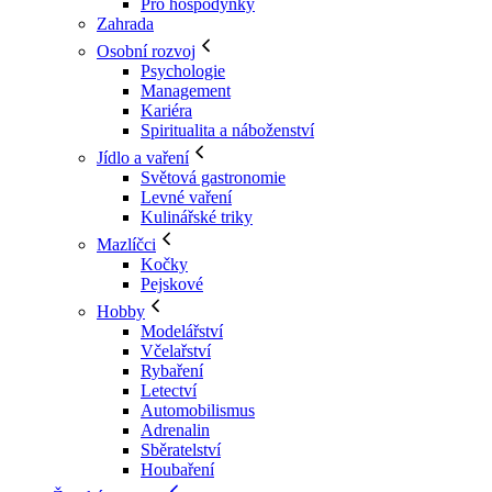
Pro hospodyňky
Zahrada
Osobní rozvoj
Psychologie
Management
Kariéra
Spiritualita a náboženství
Jídlo a vaření
Světová gastronomie
Levné vaření
Kulinářské triky
Mazlíčci
Kočky
Pejskové
Hobby
Modelářství
Včelařství
Rybaření
Letectví
Automobilismus
Adrenalin
Sběratelství
Houbaření