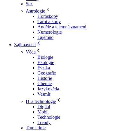
Sex
Astrologie
Horoskopy
Tarot a karty
Andělé a tajemná znamení
Numerologie
Tajemno
Zajímavosti
Věda
Biologie
Ekologie
Fyzika
Geografie
Historie
Chemie
Jazykověda
Vesmír
IT a technologie
Digital
Mobil
Technologie
Trendy
True crime