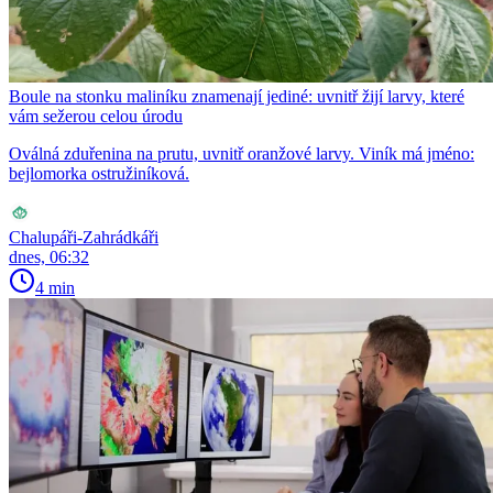
Boule na stonku maliníku znamenají jediné: uvnitř žijí larvy, které
vám sežerou celou úrodu
Oválná zduřenina na prutu, uvnitř oranžové larvy. Viník má jméno:
bejlomorka ostružiníková.
Chalupáři-Zahrádkáři
dnes, 06:32
4 min