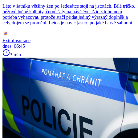
Léto v šatníku většiny žen po šedesátce stojí na jistotách. Bílé tričko,
béžové lněné kalhoty, černé šaty na návštěvu. Nic z toho není
potřeba vyhazovat, protože stačí přidat jediný výrazný doplněk a
celý dojem se promění. Letos je navíc jasno, po jaké barvě sáhnout.
ExtraInspirace
dnes, 06:45
3 min