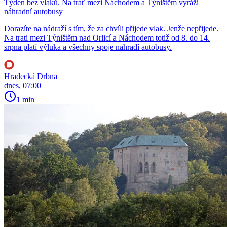
Týden bez vlaků. Na trať mezi Náchodem a Týništěm vyráží
náhradní autobusy
Dorazíte na nádraží s tím, že za chvíli přijede vlak. Jenže nepřijede.
Na trati mezi Týništěm nad Orlicí a Náchodem totiž od 8. do 14.
srpna platí výluka a všechny spoje nahradí autobusy.
Hradecká Drbna
dnes, 07:00
1 min