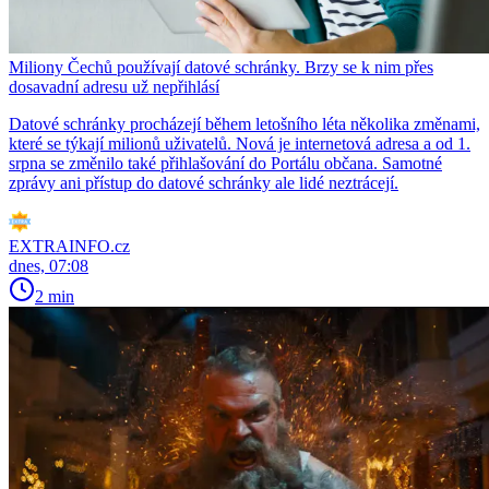
Miliony Čechů používají datové schránky. Brzy se k nim přes
dosavadní adresu už nepřihlásí
Datové schránky procházejí během letošního léta několika změnami,
které se týkají milionů uživatelů. Nová je internetová adresa a od 1.
srpna se změnilo také přihlašování do Portálu občana. Samotné
zprávy ani přístup do datové schránky ale lidé neztrácejí.
EXTRAINFO.cz
dnes, 07:08
2 min