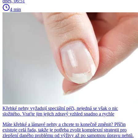
dnes, 06:51
4 min
Křehké nehty vyžadují speciální péči, nejedná se však o nic
složitého. Vraťte jim jejich zdravý vzhled snadno a rychle
Máte křehké a lámavé nehty a chcete to konečně změnit? Příčin
existuje celá řada, takže je potřeba zvolit komplexní strategii pro
zlepšení daného problému od výživy až po samotnou úpravu nehtů.