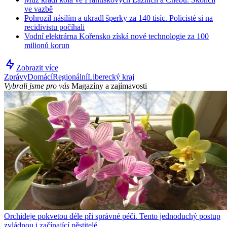
ve vazbě
Pohrozil násilím a ukradl šperky za 140 tisíc. Policisté si na
recidivistu počíhali
Vodní elektrárna Kořensko získá nové technologie za 100
milionů korun
Zobrazit více
Zprávy
Domácí
Regionální
Liberecký kraj
Vybrali jsme pro vás
Magazíny a zajímavosti
Orchideje pokvetou déle při správné péči. Tento jednoduchý postup
zvládnou i začínající pěstitelé