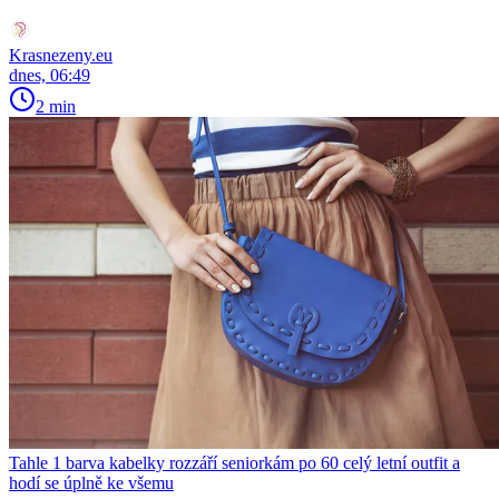
Krasnezeny.eu
dnes, 06:49
2 min
Tahle 1 barva kabelky rozzáří seniorkám po 60 celý letní outfit a
hodí se úplně ke všemu