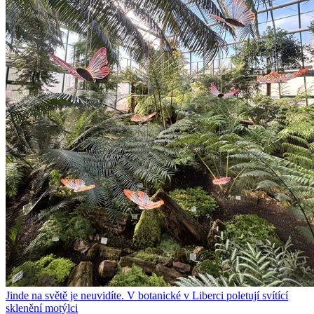
Jinde na světě je neuvidíte. V botanické v Liberci poletují svítící
sklenění motýlci