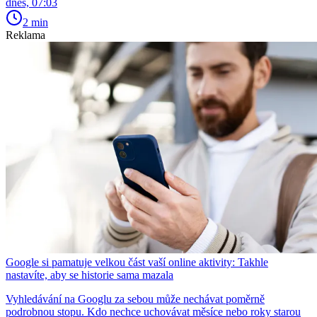
dnes, 07:03
2 min
Reklama
Google si pamatuje velkou část vaší online aktivity: Takhle
nastavíte, aby se historie sama mazala
Vyhledávání na Googlu za sebou může nechávat poměrně
podrobnou stopu. Kdo nechce uchovávat měsíce nebo roky starou