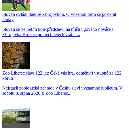
Slovan ovládl duel se Zbrojovkou. O vítěznou trefu se postaral
Dulay
Slovan se ve třetím kole představil na hřišti ligového nováčka.
Zbrojovka Brno se po třech letech vrátila...
Zoo Liberec slaví 122 let: Čeká vás hra, odměny i vstupné za 122
korun
Nejstarší zoologická zahrada v Česku slaví významné jubileum. V
sobotu 8. srpna 2026 si Zoo Liberec...