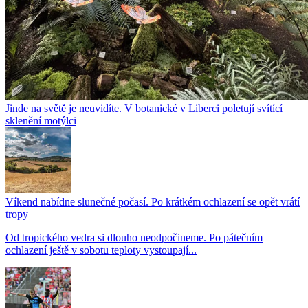
Jinde na světě je neuvidíte. V botanické v Liberci poletují svítící
sklenění motýlci
Víkend nabídne slunečné počasí. Po krátkém ochlazení se opět vrátí
tropy
Od tropického vedra si dlouho neodpočineme. Po pátečním
ochlazení ještě v sobotu teploty vystoupají...