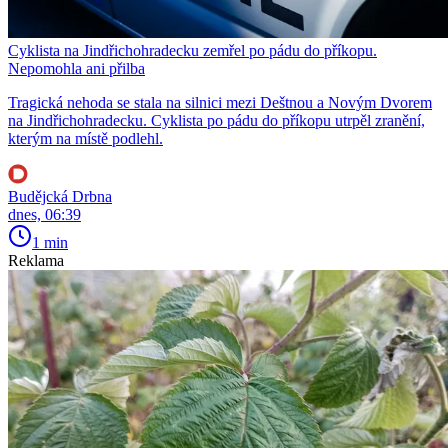
Cyklista na Jindřichohradecku zemřel po pádu do příkopu.
Nepomohla ani přilba
Tragická nehoda se stala na silnici mezi Deštnou a Novým Dvorem
na Jindřichohradecku. Cyklista po pádu do příkopu utrpěl zranění,
kterým na místě podlehl.
Budějcká Drbna
dnes, 06:39
1 min
Reklama