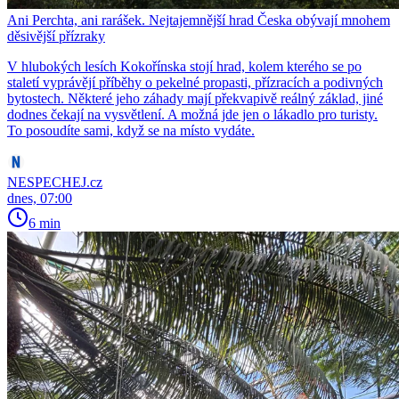
Ani Perchta, ani rarášek. Nejtajemnější hrad Česka obývají mnohem
děsivější přízraky
V hlubokých lesích Kokořínska stojí hrad, kolem kterého se po
staletí vyprávějí příběhy o pekelné propasti, přízracích a podivných
bytostech. Některé jeho záhady mají překvapivě reálný základ, jiné
dodnes čekají na vysvětlení. A možná jde jen o lákadlo pro turisty.
To posoudíte sami, když se na místo vydáte.
NESPECHEJ.cz
dnes, 07:00
6 min