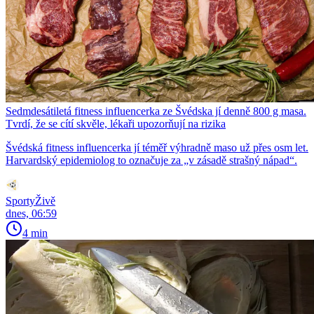
Sedmdesátiletá fitness influencerka ze Švédska jí denně 800 g masa.
Tvrdí, že se cítí skvěle, lékaři upozorňují na rizika
Švédská fitness influencerka jí téměř výhradně maso už přes osm let.
Harvardský epidemiolog to označuje za „v zásadě strašný nápad“.
SportyŽivě
dnes, 06:59
4 min