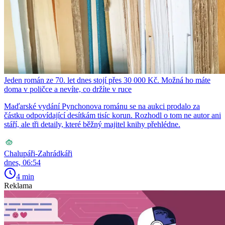
Jeden román ze 70. let dnes stojí přes 30 000 Kč. Možná ho máte
doma v poličce a nevíte, co držíte v ruce
Maďarské vydání Pynchonova románu se na aukci prodalo za
částku odpovídající desítkám tisíc korun. Rozhodl o tom ne autor ani
stáří, ale tři detaily, které běžný majitel knihy přehlédne.
Chalupáři-Zahrádkáři
dnes, 06:54
4 min
Reklama