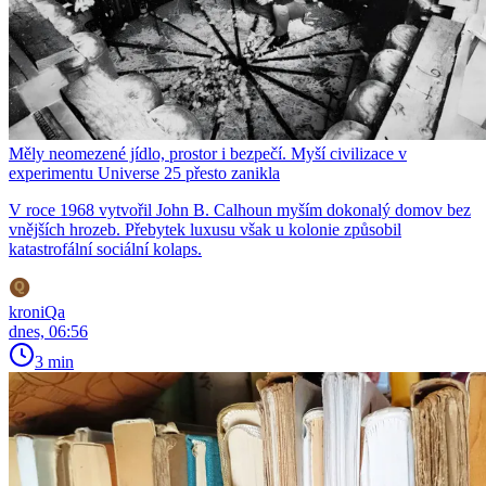
Měly neomezené jídlo, prostor i bezpečí. Myší civilizace v
experimentu Universe 25 přesto zanikla
V roce 1968 vytvořil John B. Calhoun myším dokonalý domov bez
vnějších hrozeb. Přebytek luxusu však u kolonie způsobil
katastrofální sociální kolaps.
kroniQa
dnes, 06:56
3 min