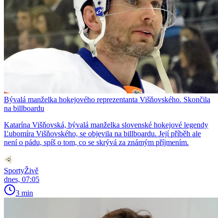
Bývalá manželka hokejového reprezentanta Višňovského. Skončila
na billboardu
Katarína Višňovská, bývalá manželka slovenské hokejové legendy
Ľubomíra Višňovského, se objevila na billboardu. Její příběh ale
není o pádu, spíš o tom, co se skrývá za známým příjmením.
SportyŽivě
dnes, 07:05
3 min