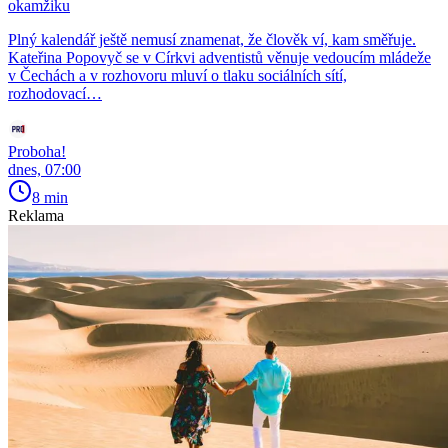
okamžiku
Plný kalendář ještě nemusí znamenat, že člověk ví, kam směřuje.
Kateřina Popovyč se v Církvi adventistů věnuje vedoucím mládeže
v Čechách a v rozhovoru mluví o tlaku sociálních sítí,
rozhodovací…
Proboha!
dnes, 07:00
8 min
Reklama