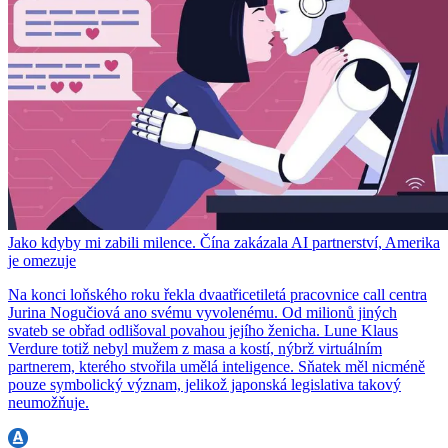
Jako kdyby mi zabili milence. Čína zakázala AI partnerství, Amerika
je omezuje
Na konci loňského roku řekla dvaatřicetiletá pracovnice call centra
Jurina Nogučiová ano svému vyvolenému. Od milionů jiných
svateb se obřad odlišoval povahou jejího ženicha. Lune Klaus
Verdure totiž nebyl mužem z masa a kostí, nýbrž virtuálním
partnerem, kterého stvořila umělá inteligence. Sňatek měl nicméně
pouze symbolický význam, jelikož japonská legislativa takový
neumožňuje.