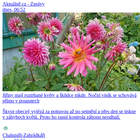
Aktuálně.cz - Zprávy
dnes, 06:52
Jiřiny mají roztrhané květy a škůdce nikde. Noční viník se schovává
přímo v poupatech
Škvor obecný vylézá za potravou až po setmění a přes den se tiskne
v záhybech květů. Proto ho ranní kontrola záhonu neodhalí.
Chalupáři-Zahrádkáři