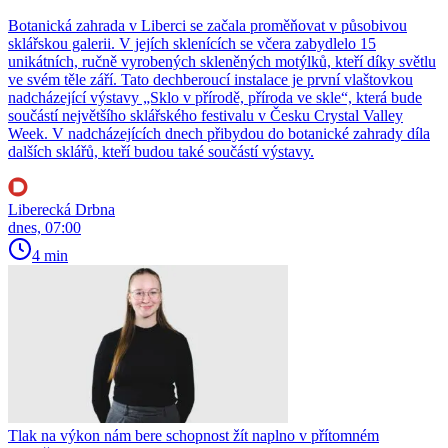
Botanická zahrada v Liberci se začala proměňovat v působivou
sklářskou galerii. V jejích sklenících se včera zabydlelo 15
unikátních, ručně vyrobených skleněných motýlků, kteří díky světlu
ve svém těle září. Tato dechberoucí instalace je první vlaštovkou
nadcházející výstavy „Sklo v přírodě, příroda ve skle“, která bude
součástí největšího sklářského festivalu v Česku Crystal Valley
Week. V nadcházejících dnech přibydou do botanické zahrady díla
dalších sklářů, kteří budou také součástí výstavy.
Liberecká Drbna
dnes, 07:00
4 min
Tlak na výkon nám bere schopnost žít naplno v přítomném