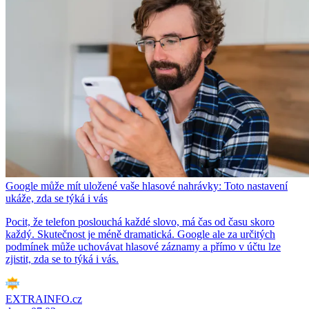
Google může mít uložené vaše hlasové nahrávky: Toto nastavení
ukáže, zda se týká i vás
Pocit, že telefon poslouchá každé slovo, má čas od času skoro
každý. Skutečnost je méně dramatická. Google ale za určitých
podmínek může uchovávat hlasové záznamy a přímo v účtu lze
zjistit, zda se to týká i vás.
EXTRAINFO.cz