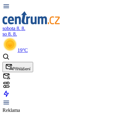
sobota 8. 8.
so 8. 8.
19°C
Přihlášení
Reklama