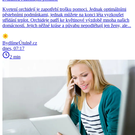
Kvetení orchidejí je zapotřebí trošku pomoci. Jednak optimálními
pěstebními podmínkami, jednak můžete na konci léta vyzkoušet
střídání teplot. Orchideje patří ke květinové výzdobě mnoha našich
domácností. Jejich něžné kráse a půvabu nepodléhají jen ženy, ale...
BydlímeÚtulně.cz
dnes, 07:17
2 min