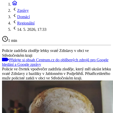
Zprávy
Domácí
Regionální
14. 5. 2026, 17:33
1 min
Policie zadržela zloděje lebky svaté Zdislavy v obci ve
Středočeském kraji
Přidejte si obsah Centrum.cz do oblíbených zdrojů pro Google
hledání a Google zprávy
Policie ve čtvrtek vpodvečer zadržela zloděje, který měl ukrást lebku
svaté Zdislavy z baziliky v Jablonném v Podještědí. Pětatřicetiletého
muže policisté zatkli v obci ve Středočeském kraji.