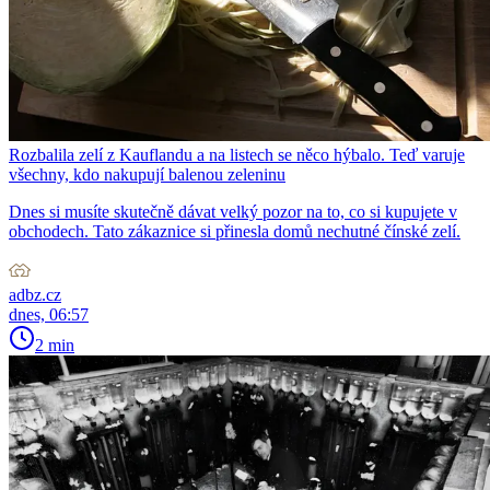
Rozbalila zelí z Kauflandu a na listech se něco hýbalo. Teď varuje
všechny, kdo nakupují balenou zeleninu
Dnes si musíte skutečně dávat velký pozor na to, co si kupujete v
obchodech. Tato zákaznice si přinesla domů nechutné čínské zelí.
adbz.cz
dnes, 06:57
2 min