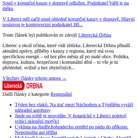
Soud v korupční kauze v dopravě odložen. Podnikatel Vařil je na
útěku
V Liberci měl začít soud ohledně korupční kauzy v dopravě. Hlavní
postavou je kontroverzní podnikatel Jiří...
Tento článek byl publikován ze zdrojů
Liberecká Drbna
Liberec a okolí očima, které vidí zblízka. Liberecká Drbna přináší
aktuální zprávy, příběhy i kauzy z regionu, který má svou
specifickou energii – od hor přes města až po malé obce. Politika,
doprava, kultura, bezpečnost i komunální dění – to vše je tu
přehledně, svižně a bez zbytečných...
Všechny články tohoto autora →
Další články z kategorie
Regionální
Týden bez vlaků. Na trať mezi Náchodem a Týništěm vyráží
náhradní autobusy
Jinde na světě je neuvidíte. V botanické v Liberci poletují
svítící sklenění motýlci
Cyklista na Jindřichohradecku zemřel po pádu do příkopu.
Nepomohla ani přilba
Muž kradl kola ve Františkových Lázních a Chebu. Skončil