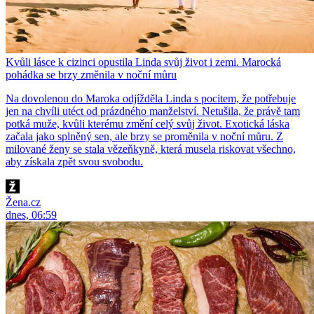
Kvůli lásce k cizinci opustila Linda svůj život i zemi. Marocká
pohádka se brzy změnila v noční můru
Na dovolenou do Maroka odjížděla Linda s pocitem, že potřebuje
jen na chvíli utéct od prázdného manželství. Netušila, že právě tam
potká muže, kvůli kterému změní celý svůj život. Exotická láska
začala jako splněný sen, ale brzy se proměnila v noční můru. Z
milované ženy se stala vězeňkyně, která musela riskovat všechno,
aby získala zpět svou svobodu.
Žena.cz
dnes, 06:59