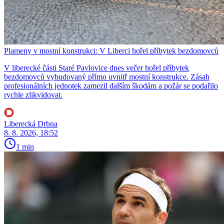
Plameny v mostní konstrukci: V Liberci hořel příbytek bezdomovců
V liberecké části Staré Pavlovice dnes večer hořel příbytek
bezdomovců vybudovaný přímo uvnitř mostní konstrukce. Zásah
profesionálních jednotek zamezil dalším škodám a požár se podařilo
rychle zlikvidovat.
Liberecká Drbna
8. 8. 2026, 18:52
1 min