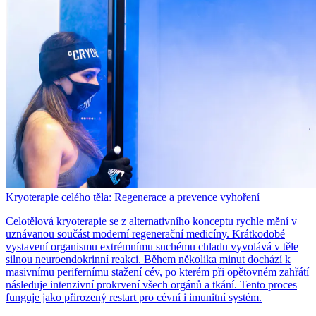
Kryoterapie celého těla: Regenerace a prevence vyhoření
Celotělová kryoterapie se z alternativního konceptu rychle mění v
uznávanou součást moderní regenerační medicíny. Krátkodobé
vystavení organismu extrémnímu suchému chladu vyvolává v těle
silnou neuroendokrinní reakci. Během několika minut dochází k
masivnímu perifernímu stažení cév, po kterém při opětovném zahřátí
následuje intenzivní prokrvení všech orgánů a tkání. Tento proces
funguje jako přirozený restart pro cévní i imunitní systém.