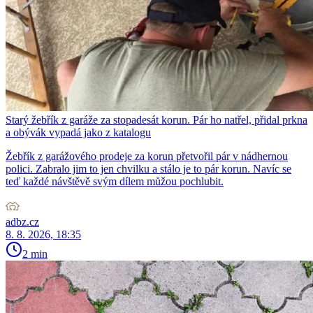
Starý žebřík z garáže za stopadesát korun. Pár ho natřel, přidal prkna
a obývák vypadá jako z katalogu
Žebřík z garážového prodeje za korun přetvořil pár v nádhernou
polici. Zabralo jim to jen chvilku a stálo je to pár korun. Navíc se
teď každé návštěvě svým dílem můžou pochlubit.
adbz.cz
8. 8. 2026, 18:35
2 min