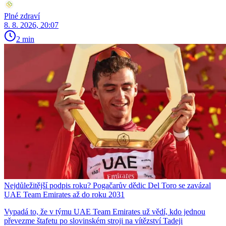
Plné zdraví
8. 8. 2026, 20:07
2 min
Nejdůležitější podpis roku? Pogačarův dědic Del Toro se zavázal
UAE Team Emirates až do roku 2031
Vypadá to, že v týmu UAE Team Emirates už vědí, kdo jednou
převezme štafetu po slovinském stroji na vítězství Tadeji