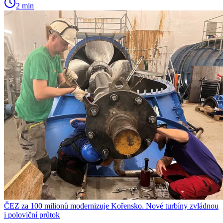
2 min
ČEZ za 100 milionů modernizuje Kořensko. Nové turbíny zvládnou
i poloviční průtok