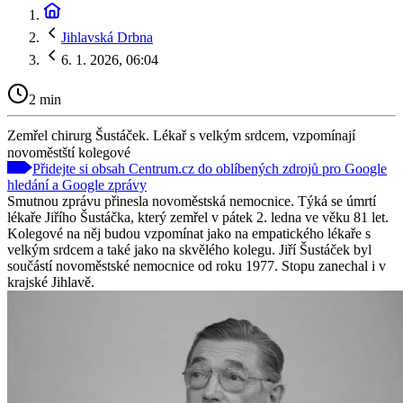
Jihlavská Drbna
6. 1. 2026, 06:04
2 min
Zemřel chirurg Šustáček. Lékař s velkým srdcem, vzpomínají
novoměstští kolegové
Přidejte si obsah Centrum.cz do oblíbených zdrojů pro Google
hledání a Google zprávy
Smutnou zprávu přinesla novoměstská nemocnice. Týká se úmrtí
lékaře Jiřího Šustáčka, který zemřel v pátek 2. ledna ve věku 81 let.
Kolegové na něj budou vzpomínat jako na empatického lékaře s
velkým srdcem a také jako na skvělého kolegu. Jiří Šustáček byl
součástí novoměstské nemocnice od roku 1977. Stopu zanechal i v
krajské Jihlavě.