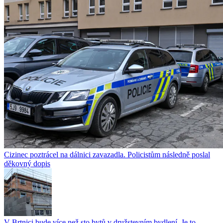
Cizinec poztrácel na dálnici zavazadla. Policistům následně poslal
děkovný dopis
V Brtnici bude více než sto bytů v družstevním bydlení. Je to