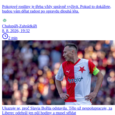
Pokojové rostliny je třeba vždy správně vyživit. Pokud to dokážete,
budou vám dělat radost po opravdu dlouhá léta.
Chalupáři-Zahrádkáři
8. 8. 2026, 19:32
2 min
Ukazuje se, proč Slavia Bořila odstavila. Tělo už nespolupracuje, za
Liberec odehrál jen půl hodiny a musel střídat