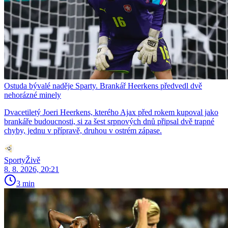
Ostuda bývalé naděje Sparty. Brankář Heerkens předvedl dvě
nehorázné minely
Dvacetiletý Joeri Heerkens, kterého Ajax před rokem kupoval jako
brankáře budoucnosti, si za šest srpnových dnů připsal dvě trapné
chyby, jednu v přípravě, druhou v ostrém zápase.
SportyŽivě
8. 8. 2026, 20:21
3 min