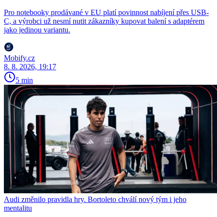
Pro notebooky prodávané v EU platí povinnost nabíjení přes USB-
C, a výrobci už nesmí nutit zákazníky kupovat balení s adaptérem
jako jedinou variantu.
Mobify.cz
8. 8. 2026, 19:17
5 min
Audi změnilo pravidla hry. Bortoleto chválí nový tým i jeho
mentalitu