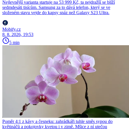
Nejlevnější varianta startuje na 53 999 Kč, ta nejdražší se blíží
sedmdesáti tisícům. Samsung za to dává telefon, který se ve
složeném stavu vejde do kapsy snáz než Galaxy S23 Ultra.
Mobify.cz
8. 8. 2026, 19:53
5 min
Poměr 4:1 z kávy a česneku: zahrádkáři tuhle směs sypou do
květináčů a pokojovky kvetou i v zimě. Mšice z ní utečou