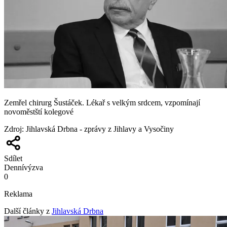
Zemřel chirurg Šustáček. Lékař s velkým srdcem, vzpomínají
novoměstští kolegové
Zdroj
:
Jihlavská Drbna - zprávy z Jihlavy a Vysočiny
Sdílet
Denní
výzva
0
Reklama
Další články z
Jihlavská Drbna