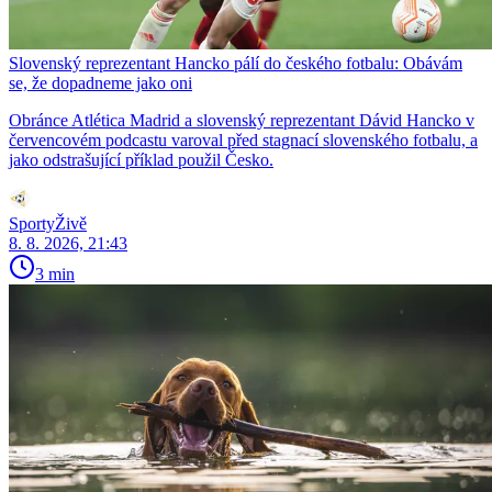
Slovenský reprezentant Hancko pálí do českého fotbalu: Obávám
se, že dopadneme jako oni
Obránce Atlética Madrid a slovenský reprezentant Dávid Hancko v
červencovém podcastu varoval před stagnací slovenského fotbalu, a
jako odstrašující příklad použil Česko.
SportyŽivě
8. 8. 2026, 21:43
3 min