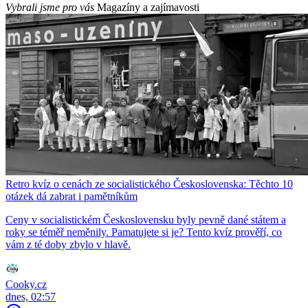
Vybrali jsme pro vás
Magazíny a zajímavosti
Retro kvíz o cenách ze socialistického Československa: Těchto 10
otázek dá zabrat i pamětníkům
Ceny v socialistickém Československu byly pevně dané státem a
roky se téměř neměnily. Pamatujete si je? Tento kvíz prověří, co
vám z té doby zbylo v hlavě.
Cooky.cz
dnes, 02:57