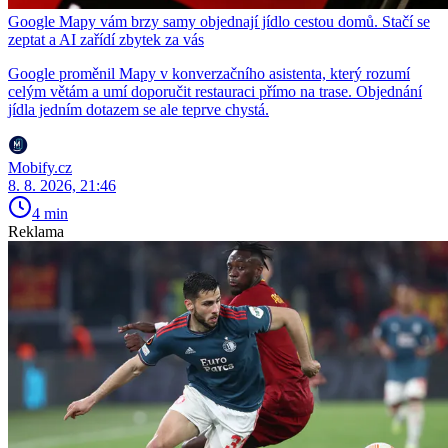
Google Mapy vám brzy samy objednají jídlo cestou domů. Stačí se
zeptat a AI zařídí zbytek za vás
Google proměnil Mapy v konverzačního asistenta, který rozumí
celým větám a umí doporučit restauraci přímo na trase. Objednání
jídla jedním dotazem se ale teprve chystá.
Mobify.cz
8. 8. 2026, 21:46
4 min
Reklama