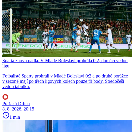
Sparta znovu padla. V Mladé Boleslavi prohrála 0:2, domácí vedou
ligu
Fotbalisté Sparty prohráli v Mladé Boleslavi 0:2 a po druhé porážce
v sezoně mají po třech ligových kolech pouze tři body. Středočeši
vedou tabulku.
Pražská Drbna
8. 8. 2026, 20:15
1 min