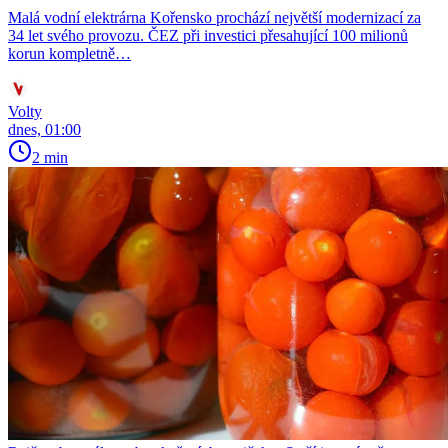
Malá vodní elektrárna Kořensko prochází největší modernizací za
34 let svého provozu. ČEZ při investici přesahující 100 milionů
korun kompletně…
Volty
dnes, 01:00
2 min