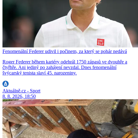
Fenomenální Federer udivil i počinem, za který se pohár nedává
Roger Federer během kariéry odehrál 1750 zápasů ve dvouhře a
čtyřhře. Ani jediný po zahájení nevzdal. Dnes fenomenální
švýcarský tenista slaví 45. narozeniny.
Aktuálně.cz - Sport
8. 8. 2026, 18:50