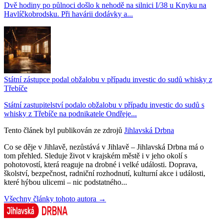
Dvě hodiny po půlnoci došlo k nehodě na silnici I/38 u Knyku na
Havlíčkobrodsku. Při havárii dodávky a...
Státní zástupce podal obžalobu v případu investic do sudů whisky z
Třebíče
Státní zastupitelství podalo obžalobu v případu investic do sudů s
whisky z Třebíče na podnikatele Ondřeje...
Tento článek byl publikován ze zdrojů
Jihlavská Drbna
Co se děje v Jihlavě, nezůstává v Jihlavě – Jihlavská Drbna má o
tom přehled. Sleduje život v krajském městě i v jeho okolí s
pohotovostí, která reaguje na drobné i velké události. Doprava,
školství, bezpečnost, radniční rozhodnutí, kulturní akce i události,
které hýbou ulicemi – nic podstatného...
Všechny články tohoto autora →