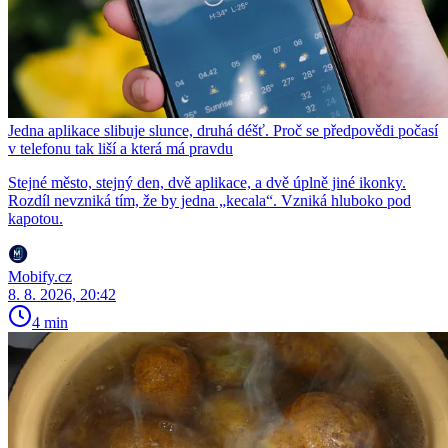
Jedna aplikace slibuje slunce, druhá déšť. Proč se předpovědi počasí
v telefonu tak liší a která má pravdu
Stejné město, stejný den, dvě aplikace, a dvě úplně jiné ikonky.
Rozdíl nevzniká tím, že by jedna „kecala“. Vzniká hluboko pod
kapotou.
Mobify.cz
8. 8. 2026, 20:42
4 min