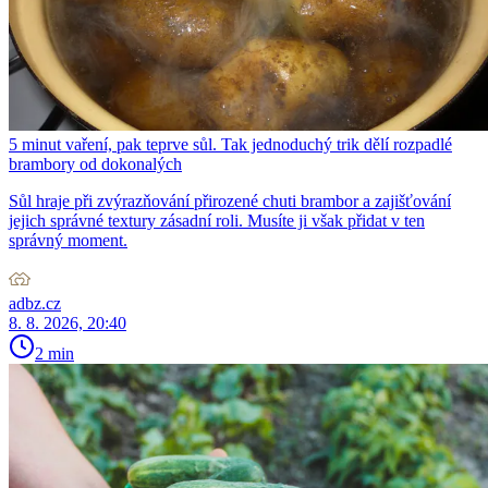
5 minut vaření, pak teprve sůl. Tak jednoduchý trik dělí rozpadlé
brambory od dokonalých
Sůl hraje při zvýrazňování přirozené chuti brambor a zajišťování
jejich správné textury zásadní roli. Musíte ji však přidat v ten
správný moment.
adbz.cz
8. 8. 2026, 20:40
2 min