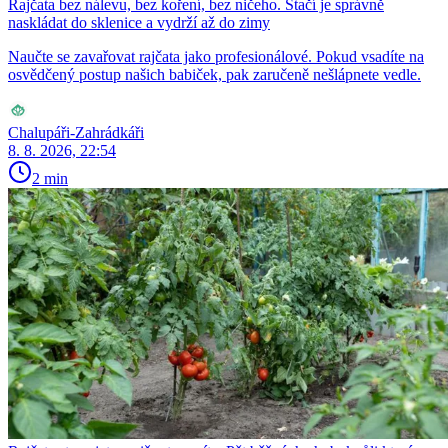
Rajčata bez nálevu, bez koření, bez ničeho. Stačí je správně
naskládat do sklenice a vydrží až do zimy
Naučte se zavařovat rajčata jako profesionálové. Pokud vsadíte na
osvědčený postup našich babiček, pak zaručeně nešlápnete vedle.
Chalupáři-Zahrádkáři
8. 8. 2026, 22:54
2 min