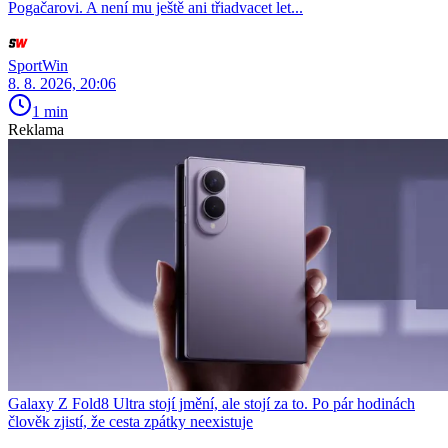
Pogačarovi. A není mu ještě ani třiadvacet let...
SportWin
8. 8. 2026, 20:06
1 min
Reklama
Galaxy Z Fold8 Ultra stojí jmění, ale stojí za to. Po pár hodinách
člověk zjistí, že cesta zpátky neexistuje