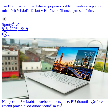
Jan Bořil nastoupil za Liberec poprvé v základní sestavě, a po 35
minutách šel dolů. Debut v Brně skončil nuceným střídáním.
SportyŽivě
8. 8. 2026, 19:19
3 min
Nabíječku už v krabici notebooku nenajdete. EU donutila výrobce
změnit pravidla, od dubna jedině za své