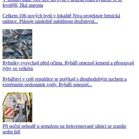
levnější, říká starosta
Celkem 106 nových bytů v lokalitě Niva projektuje brtnická
radnice. Plánuje následně nabídnout družstevní...
Rybníky vysychají před očima. Rybáři omezují krmení a přesouvají
ryby ve velkém
Rybářství v celé republice se potýkají s dlouhodobým suchem a
extrémním nedostatek vody. Rybáři omezují...
Při noční nehodě u semaforu na frekventované silnici se zranilo
sedm lidí