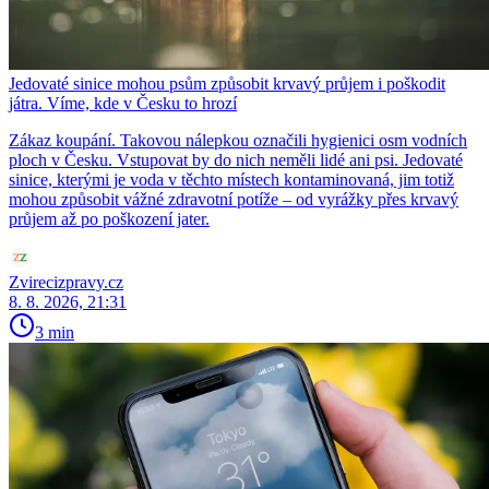
Jedovaté sinice mohou psům způsobit krvavý průjem i poškodit
játra. Víme, kde v Česku to hrozí
Zákaz koupání. Takovou nálepkou označili hygienici osm vodních
ploch v Česku. Vstupovat by do nich neměli lidé ani psi. Jedovaté
sinice, kterými je voda v těchto místech kontaminovaná, jim totiž
mohou způsobit vážné zdravotní potíže – od vyrážky přes krvavý
průjem až po poškození jater.
Zvirecizpravy.cz
8. 8. 2026, 21:31
3 min