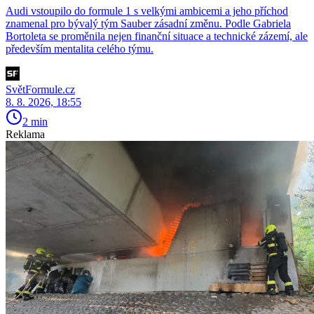
Audi vstoupilo do formule 1 s velkými ambicemi a jeho příchod
znamenal pro bývalý tým Sauber zásadní změnu. Podle Gabriela
Bortoleta se proměnila nejen finanční situace a technické zázemí, ale
především mentalita celého týmu.
SvětFormule.cz
8. 8. 2026, 18:55
2 min
Reklama