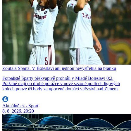
Zoufalá Sparta. V Boleslavi ani jednou nevystřelila na branku
Fotbalisté Sparty překvapivě prohráli v Mladé Boleslavi 0:2.
Pražané mají po druhé porážce v nové sezoně po třech ligových
kolech pouze tři body za upocené domácí vítězství nad Zlínem.
Aktuálně.cz - Sport
8. 8. 2026, 20:20