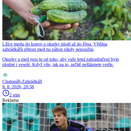
Lžíce medu do konve a okurky plodí až do října. Většina
zahrádkářů přitom med na záhon nikdy nepoužila
Okurky a med jsou tu od toho, aby vaše letní zahradničení bylo
plodné i veselé. Když víte, jak na to, určitě nešlápnete vedle.
Chalupáři-Zahrádkáři
8. 8. 2026, 20:38
2 min
Reklama