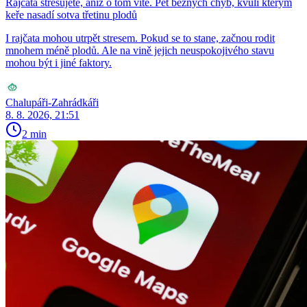
Rajčata stresujete, aniž o tom víte. Pět běžných chyb, kvůli kterým
keře nasadí sotva třetinu plodů
I rajčata mohou utrpět stresem. Pokud se to stane, začnou rodit
mnohem méně plodů. Ale na vině jejich neuspokojivého stavu
mohou být i jiné faktory.
Chalupáři-Zahrádkáři
8. 8. 2026, 21:51
2 min