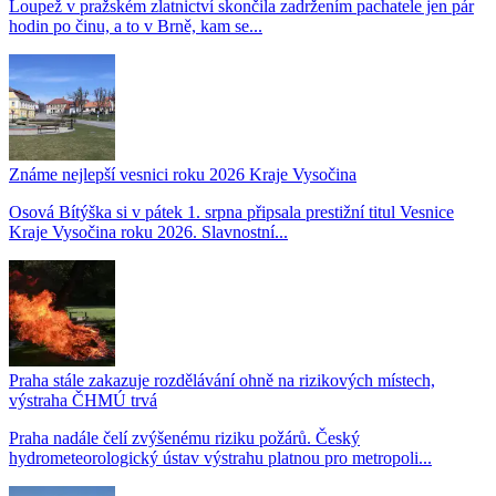
Loupež v pražském zlatnictví skončila zadržením pachatele jen pár
hodin po činu, a to v Brně, kam se...
Známe nejlepší vesnici roku 2026 Kraje Vysočina
Osová Bítýška si v pátek 1. srpna připsala prestižní titul Vesnice
Kraje Vysočina roku 2026. Slavnostní...
Praha stále zakazuje rozdělávání ohně na rizikových místech,
výstraha ČHMÚ trvá
Praha nadále čelí zvýšenému riziku požárů. Český
hydrometeorologický ústav výstrahu platnou pro metropoli...