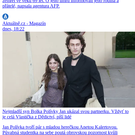
zemřel ve věku 69 let. O jeho úmrtí informovali jeho rodina a
přátelé, napsala agentura AFP.
Aktuálně.cz - Magazín
dnes, 18:22
Nejmladší syn Bolka Polívky Jan ukázal svou partnerku. Vždyť to
je celá Vlastička z Dědictví, píší lidé
Jan Polívka tvoří pár s mladou herečkou Anetou Kalertovou.
Půvabná studentka na sebe poutá obrovskou pozornost kvůli