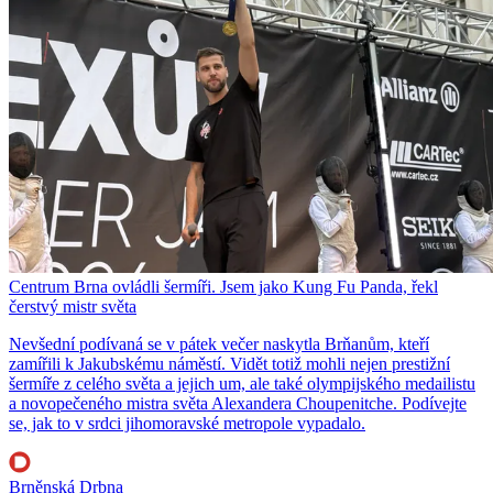
Centrum Brna ovládli šermíři. Jsem jako Kung Fu Panda, řekl
čerstvý mistr světa
Nevšední podívaná se v pátek večer naskytla Brňanům, kteří
zamířili k Jakubskému náměstí. Vidět totiž mohli nejen prestižní
šermíře z celého světa a jejich um, ale také olympijského medailistu
a novopečeného mistra světa Alexandera Choupenitche. Podívejte
se, jak to v srdci jihomoravské metropole vypadalo.
Brněnská Drbna