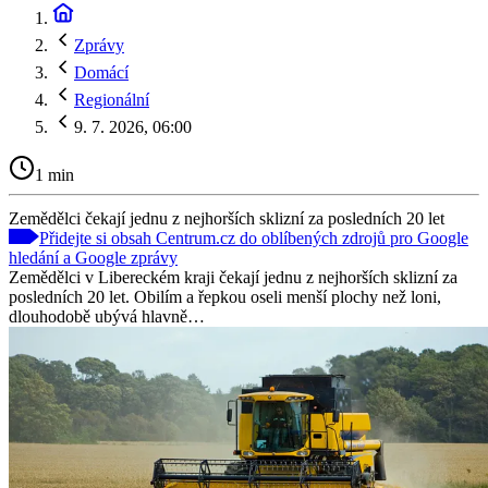
Zprávy
Domácí
Regionální
9. 7. 2026, 06:00
1 min
Zemědělci čekají jednu z nejhorších sklizní za posledních 20 let
Přidejte si obsah Centrum.cz do oblíbených zdrojů pro Google
hledání a Google zprávy
Zemědělci v Libereckém kraji čekají jednu z nejhorších sklizní za
posledních 20 let. Obilím a řepkou oseli menší plochy než loni,
dlouhodobě ubývá hlavně…