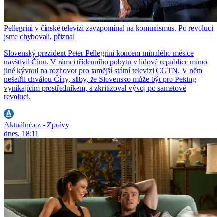
Pellegrini v čínské televizi zavzpomínal na komunismus. Po revoluci
jsme chybovali, přiznal
Slovenský prezident Peter Pellegrini koncem minulého měsíce
navštívil Čínu. V rámci třídenního pobytu v lidové republice mimo
jiné kývnul na rozhovor pro tamější státní televizi CGTN. V něm
nešetřil chválou Číny, sliby, že Slovensko může být pro Peking
vynikajícím prostředníkem, a zkritizoval vývoj po sametové
revoluci.
Aktuálně.cz - Zprávy
dnes, 18:11