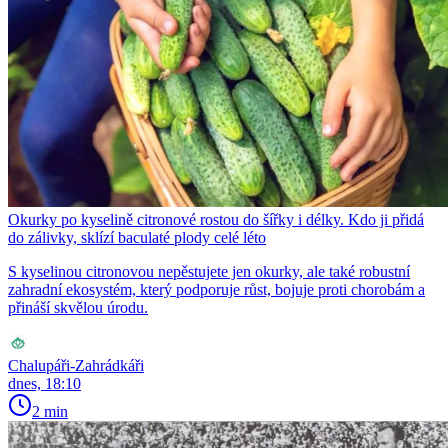
Okurky po kyselině citronové rostou do šířky i délky. Kdo ji přidá
do zálivky, sklízí baculaté plody celé léto
S kyselinou citronovou nepěstujete jen okurky, ale také robustní
zahradní ekosystém, který podporuje růst, bojuje proti chorobám a
přináší skvělou úrodu.
Chalupáři-Zahrádkáři
dnes, 18:10
2 min