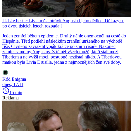
Lidské bestie: Livia měla otrávit Augusta i jeho dědice. Důkazy se
po dvou tisících letech rozpadají
Jeden zemřel během epidemie. Druhý náhle onemocněl na cestě do
Hispánie. Třetí podlehl následkům zranění utrženého na východě
říše. Čtvrtého zavraždil voják krátce po smrti císaře. Nakonec
zemřel samotný Augustus. Z téměř všech mužů, kteří stáli mezi
Tiberiem a nejvyšší mocí, postupně nezůstal nikdo. A Tiberiovou
matkou byla Livia Drusilla, jedna z nejmocnějších žen své doby.
Kód Enigma
dnes, 17:11
15 min
Reklama