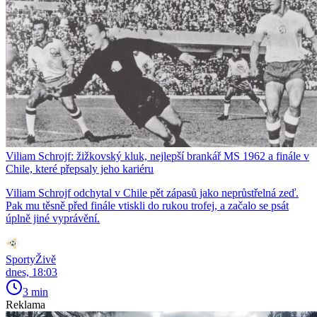
Viliam Schrojf: žižkovský kluk, nejlepší brankář MS 1962 a finále v
Chile, které přepsaly jeho kariéru
Viliam Schrojf odchytal v Chile pět zápasů jako neprůstřelná zeď.
Pak mu těsně před finále vtiskli do rukou trofej, a začalo se psát
úplně jiné vyprávění.
SportyŽivě
dnes, 18:03
3 min
Reklama