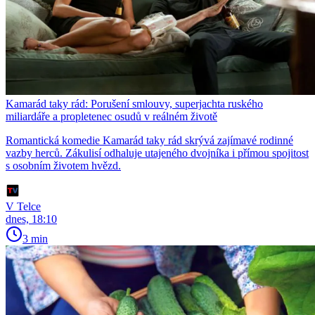
Kamarád taky rád: Porušení smlouvy, superjachta ruského
miliardáře a propletenec osudů v reálném životě
Romantická komedie Kamarád taky rád skrývá zajímavé rodinné
vazby herců. Zákulisí odhaluje utajeného dvojníka i přímou spojitost
s osobním životem hvězd.
V Telce
dnes, 18:10
3 min