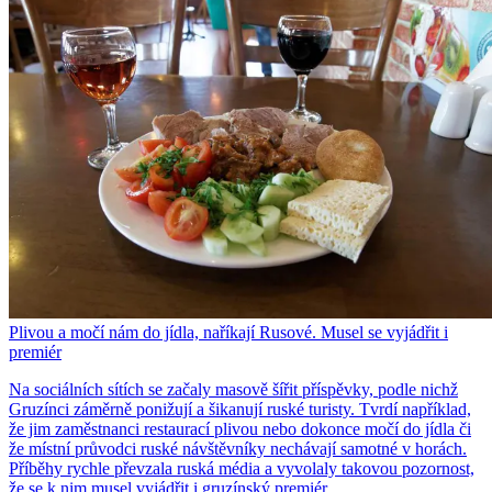
Plivou a močí nám do jídla, naříkají Rusové. Musel se vyjádřit i
premiér
Na sociálních sítích se začaly masově šířit příspěvky, podle nichž
Gruzínci záměrně ponižují a šikanují ruské turisty. Tvrdí například,
že jim zaměstnanci restaurací plivou nebo dokonce močí do jídla či
že místní průvodci ruské návštěvníky nechávají samotné v horách.
Příběhy rychle převzala ruská média a vyvolaly takovou pozornost,
že se k nim musel vyjádřit i gruzínský premiér.