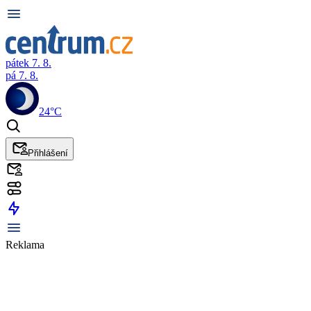
pátek 7. 8.
pá 7. 8.
24°C
Přihlášení
Reklama