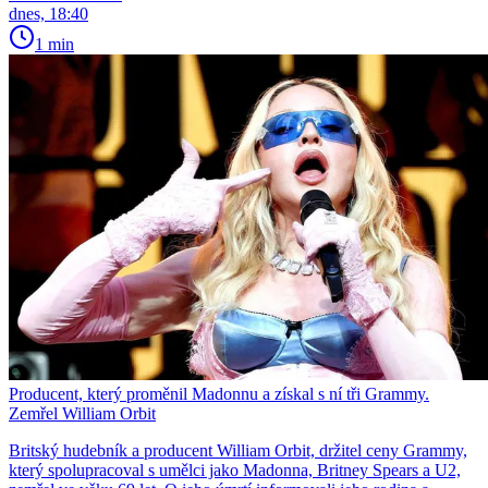
dnes, 18:40
1 min
Producent, který proměnil Madonnu a získal s ní tři Grammy.
Zemřel William Orbit
Britský hudebník a producent William Orbit, držitel ceny Grammy,
který spolupracoval s umělci jako Madonna, Britney Spears a U2,