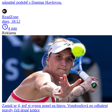
nápadné podobě s Dagmar Havlovou.
ReadZone
dnes, 18:12
4 min
Reklama
Zastali se jí, teď si sypou popel na hlavu. Vondroušová po odhalení
pravdy čelí drsné kritice