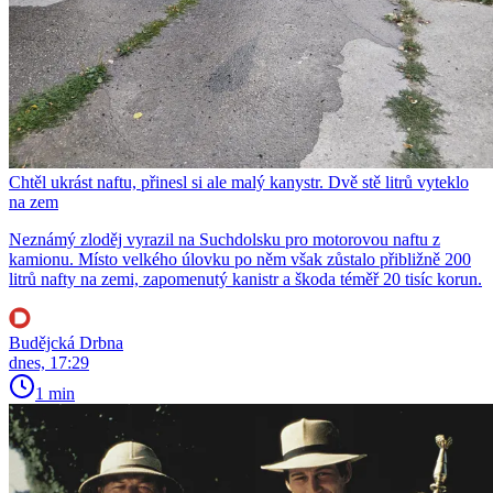
Chtěl ukrást naftu, přinesl si ale malý kanystr. Dvě stě litrů vyteklo
na zem
Neznámý zloděj vyrazil na Suchdolsku pro motorovou naftu z
kamionu. Místo velkého úlovku po něm však zůstalo přibližně 200
litrů nafty na zemi, zapomenutý kanistr a škoda téměř 20 tisíc korun.
Budějcká Drbna
dnes, 17:29
1 min