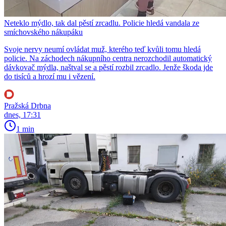
Neteklo mýdlo, tak dal pěstí zrcadlu. Policie hledá vandala ze
smíchovského nákupáku
Svoje nervy neumí ovládat muž, kterého teď kvůli tomu hledá
policie. Na záchodech nákupního centra nerozchodil automatický
dávkovač mýdla, naštval se a pěstí rozbil zrcadlo. Jenže škoda jde
do tisíců a hrozí mu i vězení.
Pražská Drbna
dnes, 17:31
1 min