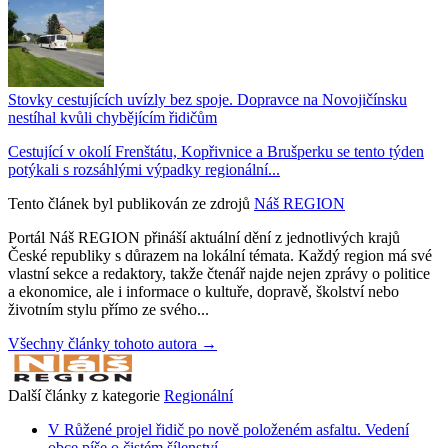
Stovky cestujících uvízly bez spoje. Dopravce na Novojičínsku
nestíhal kvůli chybějícím řidičům
Cestující v okolí Frenštátu, Kopřivnice a Brušperku se tento týden
potýkali s rozsáhlými výpadky regionální...
Tento článek byl publikován ze zdrojů
Náš REGION
Portál Náš REGION přináší aktuální dění z jednotlivých krajů
České republiky s důrazem na lokální témata. Každý region má své
vlastní sekce a redaktory, takže čtenář najde nejen zprávy o politice
a ekonomice, ale i informace o kultuře, dopravě, školství nebo
životním stylu přímo ze svého...
Všechny články tohoto autora →
Další články z kategorie
Regionální
V Růžené projel řidič po nově položeném asfaltu. Vedení
obce píše o čistém šílenství