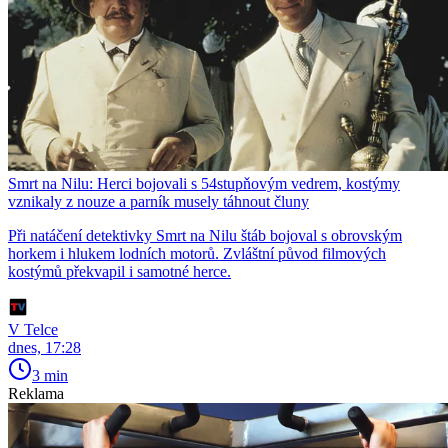
Smrt na Nilu: Herci bojovali s 54stupňovým vedrem, kostýmy
vznikaly z nouze a parník musely táhnout čluny
Při natáčení detektivky Smrt na Nilu štáb bojoval s obrovským
horkem i hlukem lodních motorů. Zvláštní původ filmových
kostýmů překvapil i samotné herce.
V Telce
dnes, 17:28
3 min
Reklama