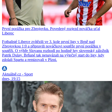
První porážka pro Zbrojovku. Povedený rozjezd nováčka uťal
Liberec
Fotbalisté Liberce zvítězili ve 3. kole první ligy v Brně nad
Zbrojovkou 1:0 a připravili nováčkovi soutěže první porážku v
soutěži. O výhře Slovanu rozhodl po hodině hry slovenský záložník
Patrik Dulay. Brňané tak nenavázali na výtečný start do ligy, kdy
zdolali Spartu a remizovali v Plzni.
Aktuálně.cz - Sport
dnes, 19:15