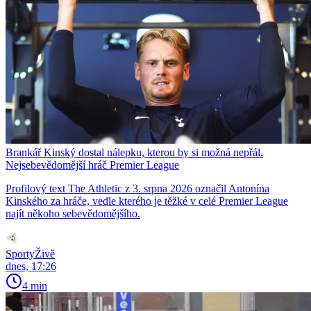
Brankář Kinský dostal nálepku, kterou by si možná nepřál.
Nejsebevědomější hráč Premier League
Profilový text The Athletic z 3. srpna 2026 označil Antonína
Kinského za hráče, vedle kterého je těžké v celé Premier League
najít někoho sebevědomějšího.
SportyŽivě
dnes, 17:26
4 min