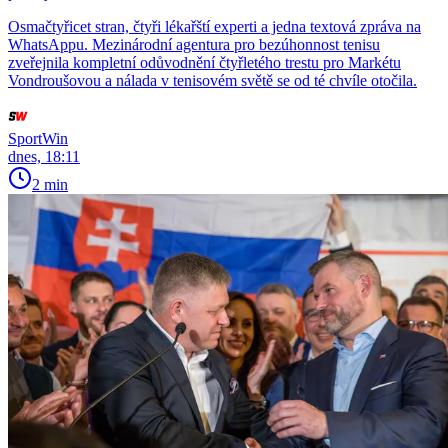
Osmačtyřicet stran, čtyři lékařští experti a jedna textová zpráva na
WhatsAppu. Mezinárodní agentura pro bezúhonnost tenisu
zveřejnila kompletní odůvodnění čtyřletého trestu pro Markétu
Vondroušovou a nálada v tenisovém světě se od té chvíle otočila.
SportWin
dnes, 18:11
2 min