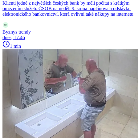
Klienti jedné z největších českých bank by měli počítat s krátkým
omezením služeb. ČSOB na neděli 9. srpna naplánovala odstávku
elektronického bankovnictví, která ovlivní také nákupy na internetu.
Byznys trendy
dnes, 17:46
1 min