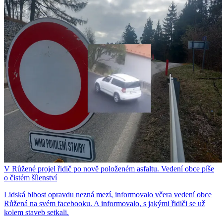
V Růžené projel řidič po nově položeném asfaltu. Vedení obce píše
o čistém šílenství
Lidská blbost opravdu nezná mezí, informovalo včera vedení obce
Růžená na svém facebooku. A informovalo, s jakými řidiči se už
kolem staveb setkali.