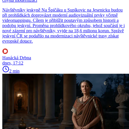
chystá modernizaci
Návštěvníky jeskyně Na Špičáku u Supíkovic na Jesenicku budou
při prohlídkách doprovázet moderní audiovizuální prvky včetně
videomappingu. Cílem je přiblížit poutavým způsobem historii a
podobu jeskyní. Proměna prohlídkového okruhu, jehož součástí je i
nové zázemí pro návštěvníky, vyjde na 18,6 milionu korun. Správě
jeskyní ČR se podařilo na modernizaci návštěvnické trasy získat
evropské dotace.
Hanácká Drbna
dnes, 17:12
2 min