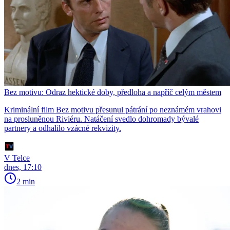
Bez motivu: Odraz hektické doby, předloha a napříč celým městem
Kriminální film Bez motivu přesunul pátrání po neznámém vrahovi
na prosluněnou Riviéru. Natáčení svedlo dohromady bývalé
partnery a odhalilo vzácné rekvizity.
V Telce
dnes, 17:10
2 min