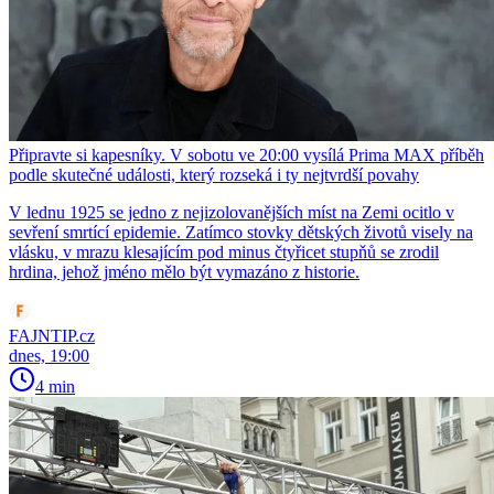
Připravte si kapesníky. V sobotu ve 20:00 vysílá Prima MAX příběh
podle skutečné události, který rozseká i ty nejtvrdší povahy
V lednu 1925 se jedno z nejizolovanějších míst na Zemi ocitlo v
sevření smrtící epidemie. Zatímco stovky dětských životů visely na
vlásku, v mrazu klesajícím pod minus čtyřicet stupňů se zrodil
hrdina, jehož jméno mělo být vymazáno z historie.
FAJNTIP.cz
dnes, 19:00
4 min