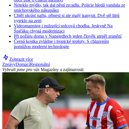
Neteklo mýdlo, tak dal pěstí zrcadlu. Policie hledá vandala ze
smíchovského nákupáku
Chtěl ukrást naftu, přinesl si ale malý kanystr. Dvě stě litrů
vyteklo na zem
Videomapping i pulzující srdcová chodba. Jeskyně Na
Špičáku chystá modernizaci
Při požáru domu v Napajedlech jeden člověk utrpěl zranění
Černá kostka zvládne i tropické teploty. S chlazením
pomůžou moderní technologie
Zobrazit více
Zprávy
Domácí
Regionální
Vybrali jsme pro vás
Magazíny a zajímavosti