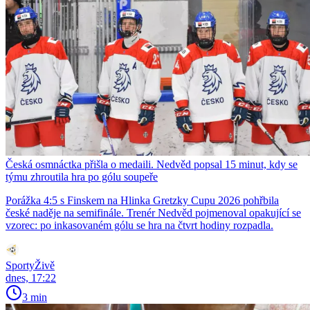
Česká osmnáctka přišla o medaili. Nedvěd popsal 15 minut, kdy se
týmu zhroutila hra po gólu soupeře
Porážka 4:5 s Finskem na Hlinka Gretzky Cupu 2026 pohřbila
české naděje na semifinále. Trenér Nedvěd pojmenoval opakující se
vzorec: po inkasovaném gólu se hra na čtvrt hodiny rozpadla.
SportyŽivě
dnes, 17:22
3 min