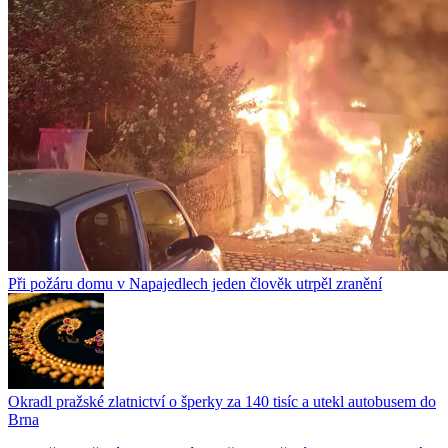
Při požáru domu v Napajedlech jeden člověk utrpěl zranění
Okradl pražské zlatnictví o šperky za 140 tisíc a utekl autobusem do
Brna