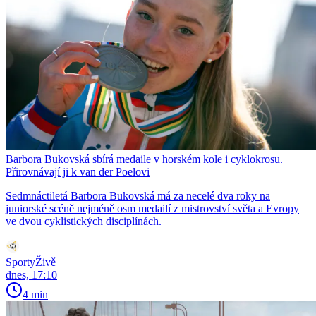
Barbora Bukovská sbírá medaile v horském kole i cyklokrosu.
Přirovnávají ji k van der Poelovi
Sedmnáctiletá Barbora Bukovská má za necelé dva roky na
juniorské scéně nejméně osm medailí z mistrovství světa a Evropy
ve dvou cyklistických disciplínách.
SportyŽivě
dnes, 17:10
4 min