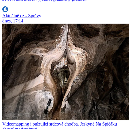
Aktuálně.cz - Zprávy
dnes, 17:14
Videomapping i pulzující srdcová chodba. Jeskyně Na Špičáku