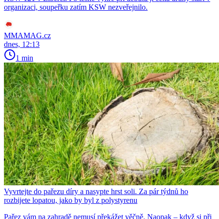
organizaci, soupeřku zatím KSW nezveřejnilo.
MMAMAG.cz
dnes, 12:13
1 min
Vyvrtejte do pařezu díry a nasypte hrst soli. Za pár týdnů ho
rozbijete lopatou, jako by byl z polystyrenu
Pařez vám na zahradě nemusí překážet věčně. Naopak – když si při