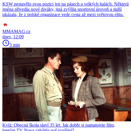
KSW nestavělo svou pozici jen na pásech a velkých halách. Některá
jména přivedla nové diváky, jiná zvýšila sportovní úroveň a další
ukázala, že z polské organizace vede cesta až mezi světovou elitu.
MMAMAG.cz
dnes, 12:09
3 min
Kvíz: Obecná škola slaví 35 let. Jak dobře si pamatujete film,
kterým TV Nova zahájila své vysílání?