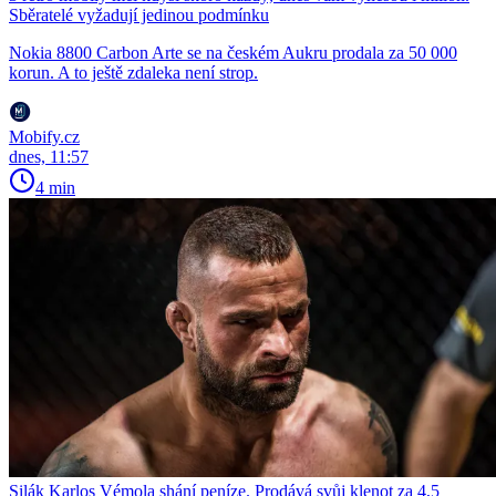
Sběratelé vyžadují jedinou podmínku
Nokia 8800 Carbon Arte se na českém Aukru prodala za 50 000
korun. A to ještě zdaleka není strop.
Mobify.cz
dnes, 11:57
4 min
Silák Karlos Vémola shání peníze. Prodává svůj klenot za 4,5