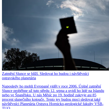
Zatmění Slunce se blíží. Sledovat ho budou i návštěvníci
ostravského planetária
Naposledy ho mohli Evropané vidět v roce 2006. Úplné zatmění
Slunce proběhne už tuto středu 12. srpna a uvidí ho lidé na Islandu
nebo ve Španělsku. U nás Měsíc po 19. hodině zakryje asi 85
procent slunečního kotouče. Tento jev budou moci sledovat také
návštěvníci Planetária Ostrava Hornicko-geologické fakulty VŠB-
TUO.