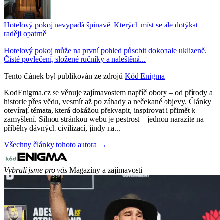
Hotelový pokoj nevypadá špinavě. Kterých míst se ale dotýkat
raději opatrně
Hotelový pokoj může na první pohled působit dokonale uklizeně.
Čisté povlečení, složené ručníky a naleštěná...
Tento článek byl publikován ze zdrojů
Kód Enigma
KodEnigma.cz se věnuje zajímavostem napříč obory – od přírody a
historie přes vědu, vesmír až po záhady a nečekané objevy. Články
otevírají témata, která dokážou překvapit, inspirovat i přimět k
zamyšlení. Silnou stránkou webu je pestrost – jednou narazíte na
příběhy dávných civilizací, jindy na...
Všechny články tohoto autora →
Vybrali jsme pro vás
Magazíny a zajímavosti