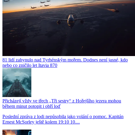
81 lidí zahynulo nad Tyrhénským mořem. Dodnes není jasné, kdo
nebo co zničilo let Itavia 870
Přicházejí vždy ve třech „Tři sestry“ z Hořejšího jezera mohou
během minut potopit i obří loď
Poslední zpráva z lodi nepůsobila jako volání o pomoc. Kapitán
Ernest McSorley ještě kolem 19:10 10....