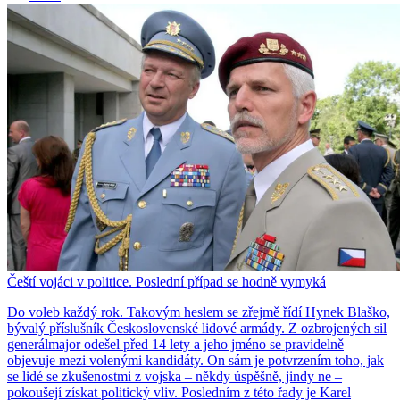
Čeští vojáci v politice. Poslední případ se hodně vymyká
Do voleb každý rok. Takovým heslem se zřejmě řídí Hynek Blaško,
bývalý příslušník Československé lidové armády. Z ozbrojených sil
generálmajor odešel před 14 lety a jeho jméno se pravidelně
objevuje mezi volenými kandidáty. On sám je potvrzením toho, jak
se lidé se zkušenostmi z vojska – někdy úspěšně, jindy ne –
pokoušejí získat politický vliv. Posledním z této řady je Karel