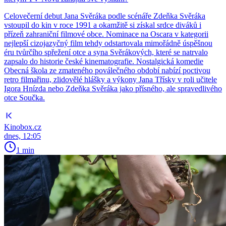
Celovečerní debut Jana Svěráka podle scénáře Zdeňka Svěráka
vstoupil do kin v roce 1991 a okamžitě si získal srdce diváků i
přízeň zahraniční filmové obce. Nominace na Oscara v kategorii
nejlepší cizojazyčný film tehdy odstartovala mimořádně úspěšnou
éru tvůrčího spřežení otce a syna Svěrákových, které se natrvalo
zapsalo do historie české kinematografie. Nostalgická komedie
Obecná škola ze zmateného poválečného období nabízí poctivou
retro filmařinu, zlidovělé hlášky a výkony Jana Třísky v roli učitele
Igora Hnízda nebo Zdeňka Svěráka jako přísného, ale spravedlivého
otce Součka.
Kinobox.cz
dnes, 12:05
1 min