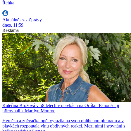
Řehka.
Aktuálně.cz - Zprávy
dnes, 11:59
Reklama
Kateřina Brožová v 58 letech v plavkách na Orlíku. Fanoušci ji
přirovnali k Marilyn Monroe
Herečka a zpěvačka opět vyrazila na svou oblíbenou přehradu a v
plavkách rozpoutala vlnu obdivných reakcí. Mezi nimi i srovnání s