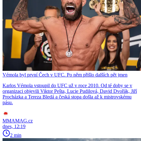
Vémola byl první Čech v UFC. Po něm přišlo dalších pět jmen
Karlos Vémola vstoupil do UFC už v roce 2010. Od té doby se v
organizaci objevili Viktor Pešta, Lucie Pudilová, David Dvořák, Jiří
Procházka a Tereza Bledá a česká stopa došla až k mistrovskému
pásu.
MMAMAG.cz
dnes, 12:19
2 min