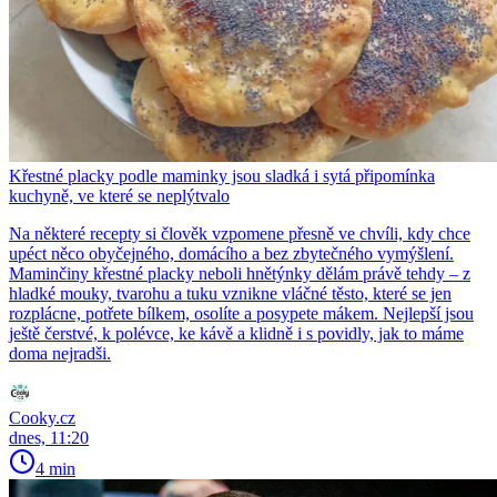
Křestné placky podle maminky jsou sladká i sytá připomínka
kuchyně, ve které se neplýtvalo
Na některé recepty si člověk vzpomene přesně ve chvíli, kdy chce
upéct něco obyčejného, domácího a bez zbytečného vymýšlení.
Maminčiny křestné placky neboli hnětýnky dělám právě tehdy – z
hladké mouky, tvarohu a tuku vznikne vláčné těsto, které se jen
rozplácne, potřete bílkem, osolíte a posypete mákem. Nejlepší jsou
ještě čerstvé, k polévce, ke kávě a klidně i s povidly, jak to máme
doma nejradši.
Cooky.cz
dnes, 11:20
4 min