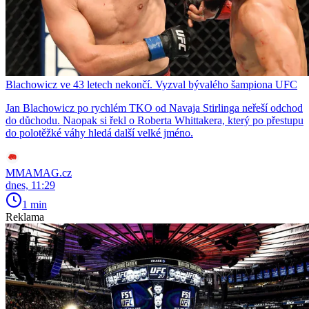
Blachowicz ve 43 letech nekončí. Vyzval bývalého šampiona UFC
Jan Blachowicz po rychlém TKO od Navaja Stirlinga neřeší odchod
do důchodu. Naopak si řekl o Roberta Whittakera, který po přestupu
do polotěžké váhy hledá další velké jméno.
MMAMAG.cz
dnes, 11:29
1 min
Reklama