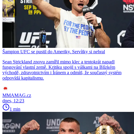
Šampion UFC se pustil do Ameriky. Servítky si nebral
Sean Strickland znovu zamířil mimo klec a tentokrát napadl
fungování vlastní země. Kritiku spojil s válkami na Blízkém
východě, zdravotnictvím i Íránem a odmítl, že současný systém
odpovídá kapitalismu.
MMAMAG.cz
dnes, 12:23
1 min