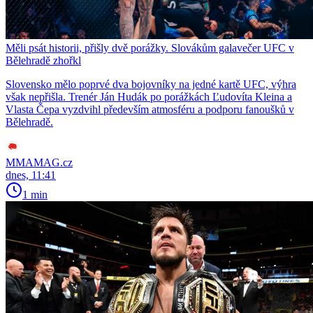
Měli psát historii, přišly dvě porážky. Slovákům galavečer UFC v
Bělehradě zhořkl
Slovensko mělo poprvé dva bojovníky na jedné kartě UFC, výhra
však nepřišla. Trenér Ján Hudák po porážkách Ľudovíta Kleina a
Vlasta Čepa vyzdvihl především atmosféru a podporu fanoušků v
Bělehradě.
MMAMAG.cz
dnes, 11:41
1 min