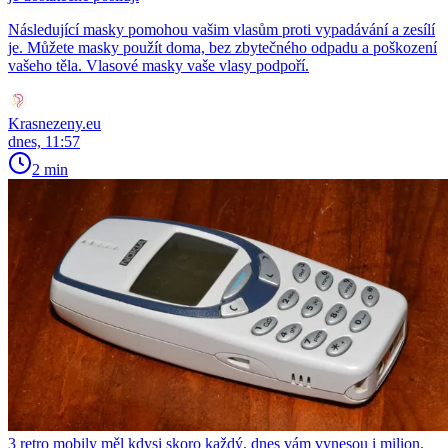
Následující masky pomohou vašim vlasům proti vypadávání a zesílí
je. Můžete masky použít doma, bez zbytečného odpadu a poškození
vašeho těla. Vlasové masky vaše vlasy podpoří.
Krasnezeny.eu
dnes, 11:57
2 min
3 retro mobily měl kdysi skoro každý, dnes vám vynesou i milion.