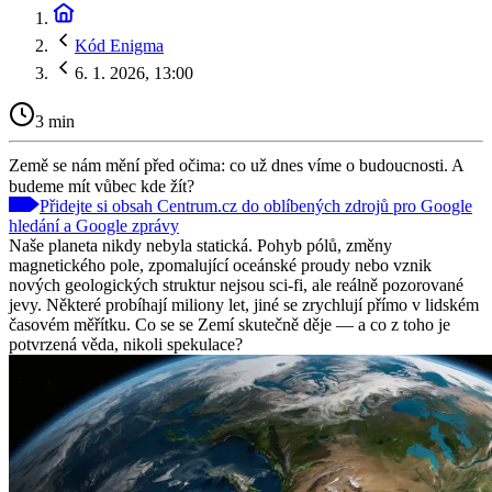
Kód Enigma
6. 1. 2026, 13:00
3 min
Země se nám mění před očima: co už dnes víme o budoucnosti. A
budeme mít vůbec kde žít?
Přidejte si obsah Centrum.cz do oblíbených zdrojů pro Google
hledání a Google zprávy
Naše planeta nikdy nebyla statická. Pohyb pólů, změny
magnetického pole, zpomalující oceánské proudy nebo vznik
nových geologických struktur nejsou sci-fi, ale reálně pozorované
jevy. Některé probíhají miliony let, jiné se zrychlují přímo v lidském
časovém měřítku. Co se se Zemí skutečně děje — a co z toho je
potvrzená věda, nikoli spekulace?