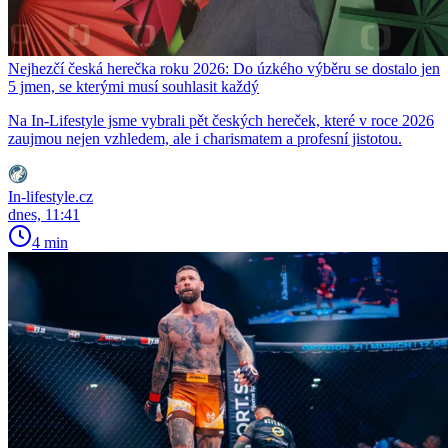
Nejhezčí česká herečka roku 2026: Do úzkého výběru se dostalo jen
5 jmen, se kterými musí souhlasit každý
Na In-Lifestyle jsme vybrali pět českých hereček, které v roce 2026
zaujmou nejen vzhledem, ale i charismatem a profesní jistotou.
In-lifestyle.cz
dnes, 11:41
4 min