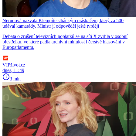
Nerudová nazvala Klempíře stbáckým práskačem, který za 500
udával kamarády. Ministr jí odpověděl ještě tvrději
Debata o zrušení televizních poplatků se na síti X zvrhla v osobní
přestřelku, ve které padla archivní minulost i čerstvé hlasování v
Europarlamentu.
VIPživot.cz
dnes, 11:49
3 min