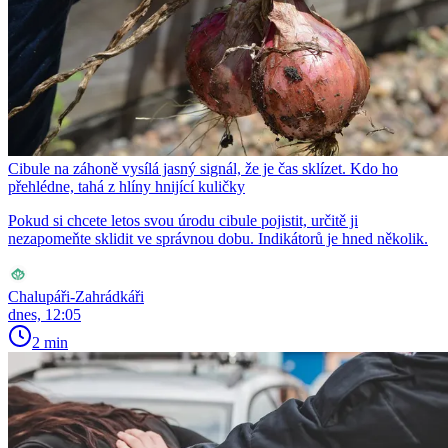
Cibule na záhoně vysílá jasný signál, že je čas sklízet. Kdo ho
přehlédne, tahá z hlíny hnijící kuličky
Pokud si chcete letos svou úrodu cibule pojistit, určitě ji
nezapomeňte sklidit ve správnou dobu. Indikátorů je hned několik.
Chalupáři-Zahrádkáři
dnes, 12:05
2 min