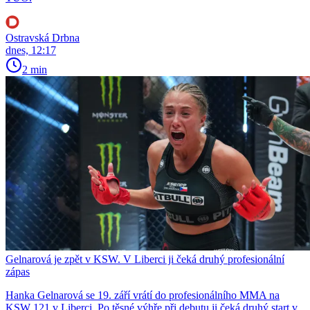
Ostravská Drbna
dnes, 12:17
2 min
Gelnarová je zpět v KSW. V Liberci ji čeká druhý profesionální
zápas
Hanka Gelnarová se 19. září vrátí do profesionálního MMA na
KSW 121 v Liberci. Po těsné výhře při debutu ji čeká druhý start v