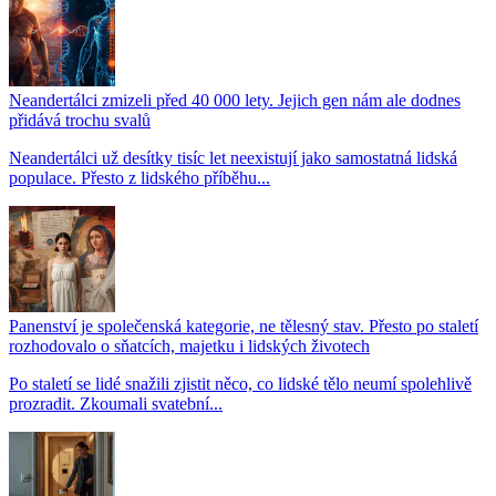
Neandertálci zmizeli před 40 000 lety. Jejich gen nám ale dodnes
přidává trochu svalů
Neandertálci už desítky tisíc let neexistují jako samostatná lidská
populace. Přesto z lidského příběhu...
Panenství je společenská kategorie, ne tělesný stav. Přesto po staletí
rozhodovalo o sňatcích, majetku i lidských životech
Po staletí se lidé snažili zjistit něco, co lidské tělo neumí spolehlivě
prozradit. Zkoumali svatební...