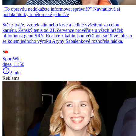
„To opravdu nedokážete informovat správně?" Navrátilová si
podala titulky o běloruské jedničce
Stěr z tváře, vzorek slin nebo krve a jediné vyšetření za celou
kariéru. Ženský tenis od 21. července prověřuje u všech hráček
přítomnost genu SRY. Reakce z kabin jsou většinou smířlivé, přesto
se kolem jednoho výroku Aryny Sabalenkové rozhořela hádka.
SportWin
dnes, 11:50
2 min
Reklama