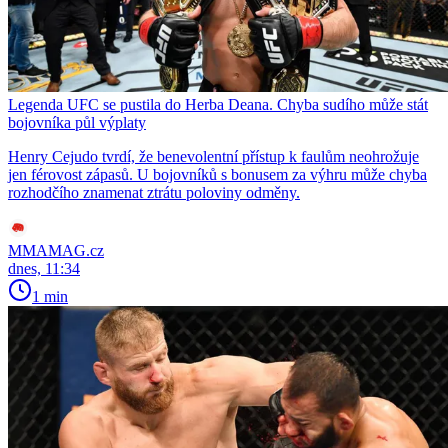
Legenda UFC se pustila do Herba Deana. Chyba sudího může stát
bojovníka půl výplaty
Henry Cejudo tvrdí, že benevolentní přístup k faulům neohrožuje
jen férovost zápasů. U bojovníků s bonusem za výhru může chyba
rozhodčího znamenat ztrátu poloviny odměny.
MMAMAG.cz
dnes, 11:34
1 min