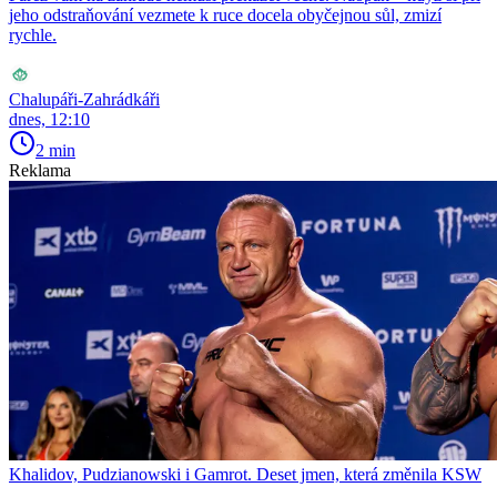
jeho odstraňování vezmete k ruce docela obyčejnou sůl, zmizí
rychle.
Chalupáři-Zahrádkáři
dnes, 12:10
2 min
Reklama
Khalidov, Pudzianowski i Gamrot. Deset jmen, která změnila KSW