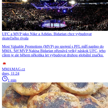
UFC a MVP jako Nike a Adidas. Bidarian chce vybudovat
skutečného rivala
Most Valuable Promotions (MVP) po spojení s PFL míří naplno do
MMA. Šéf MVP Nakisa Bidarian přiznává velký náskok UFC, jeho
cílem je ale během několika let vybudovat druhou globální značku.
MMAMAG.cz
dnes, 11:24
1 min