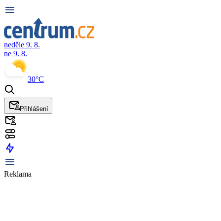
neděle 9. 8.
ne 9. 8.
30°C
Přihlášení
Reklama