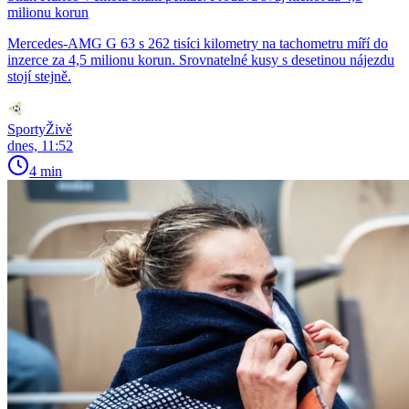
milionu korun
Mercedes-AMG G 63 s 262 tisíci kilometry na tachometru míří do
inzerce za 4,5 milionu korun. Srovnatelné kusy s desetinou nájezdu
stojí stejně.
SportyŽivě
dnes, 11:52
4 min