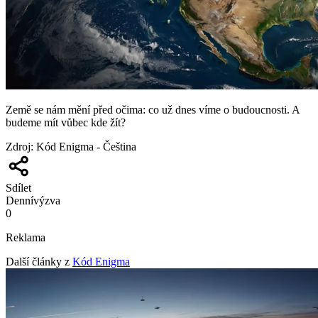
Země se nám mění před očima: co už dnes víme o budoucnosti. A
budeme mít vůbec kde žít?
Zdroj
:
Kód Enigma - Čeština
Sdílet
Denní
výzva
0
Reklama
Další články z
Kód Enigma