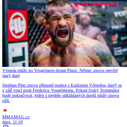
Vémola může po Vosgrönem dostat Pütze. Němec znovu otevřel
starý duel
Stephan Pütz znovu připustil souboj s Karlosem Vémolou, který se
v září vrací proti Fredericu Vosgrönemu. Pokud český Terminátor
bude pokračovat, jeden z nejdéle odkládaných duelů může znovu
ožít.
MMAMAG.cz
dnes, 11:19