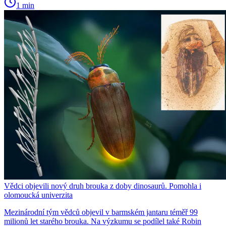
1 min
Vědci objevili nový druh brouka z doby dinosaurů. Pomohla i
olomoucká univerzita
Mezinárodní tým vědců objevil v barmském jantaru téměř 99
milionů let starého brouka. Na výzkumu se podílel také Robin