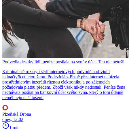
Podvedla desítky lidí, peníze posílala na synův účet. Ten nic netušil
Kriminalisté rozkryli sérii internetových podvodů a obvinili
jednačtyřicetiletou ženu. Podezřelá z Plzně přes internet nabízela
prostřednictvím inzerátů různou elektroniku a po zájemcích
požadovala platbu předem. Zboží však nikdy nedostali. Peníze žena
nechávala posílat na bankovní účet svého syna, který o tom údajně
neměl nejmenší tušení.
Plzeňská Drbna
dnes, 12:02
1 min