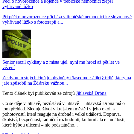
Péči o novorozence a kojence v třebíčské nemocnici zlepší
vyhřívané lůžko
Při péči o novorozence přichází v třebíčské nemocnici ke slovu nové
vyhřívané lůžko s fototerapií a...
Senior srazil cyklisty a z místa ujel, nyní mu hrozí až pět let ve
vězení
Ze dvou trestných činů je obviněný třiasedmdesátiletý řidič, který na
jaře způsobil na Žďársku vážnou...
Tento článek byl publikován ze zdrojů
Jihlavská Drbna
Co se děje v Jihlavě, nezůstává v Jihlavě – Jihlavská Drbna má o
tom přehled. Sleduje život v krajském městě i v jeho okolí s
pohotovostí, která reaguje na drobné i velké události. Doprava,
školství, bezpečnost, radniční rozhodnutí, kulturní akce i události,
které hýbou ulicemi – nic podstatného...