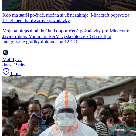
Kdo má starší počítač, možná si už nezahraje. Minecraft poprvé za
17 let mění hardwarové požadavky
Mojang přepsal minimální i doporučené požadavky pro Minecraft:
Java Edition. Minimum RAM vyskočilo ze 2 GB na 8, u
integrované grafiky dokonce na 12 GB.
Mobify.cz
dnes, 19:46
4 min