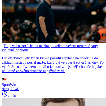
„To je váš názor." Jedna otázka po velkém večeru trenéra Sparty
viditelně popudila
Devětačtyřicetiletý Brian Priske posadil kapitána na lavičku a do
základní sestavy poslal muže, který byl ve Spartě sotva čtyři dny. Po
výhře 2:1 nad Lyonem mluvil o jednom z nejsilnějších večerů, jaké
na Letné za svého druhého angažmá zažil.
SportWin
dnes, 23:40
2 min