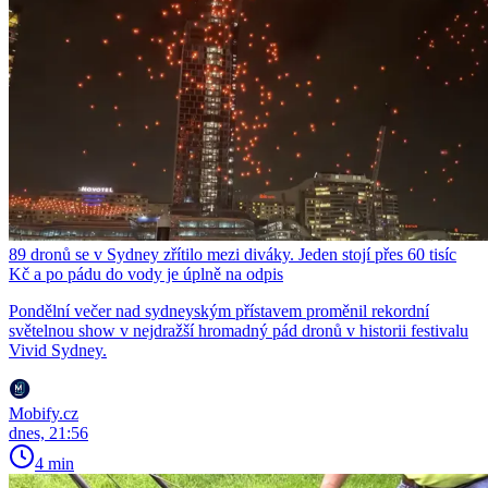
89 dronů se v Sydney zřítilo mezi diváky. Jeden stojí přes 60 tisíc
Kč a po pádu do vody je úplně na odpis
Pondělní večer nad sydneyským přístavem proměnil rekordní
světelnou show v nejdražší hromadný pád dronů v historii festivalu
Vivid Sydney.
Mobify.cz
dnes, 21:56
4 min