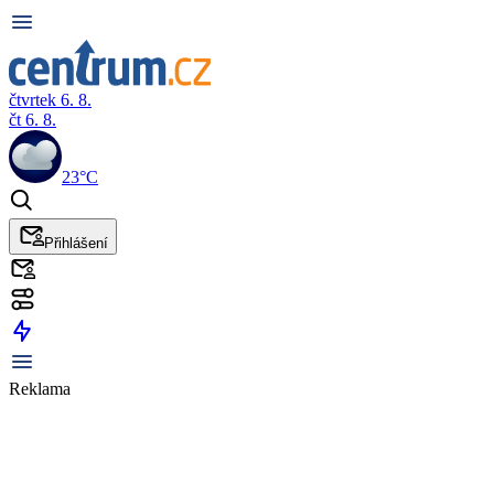
čtvrtek 6. 8.
čt 6. 8.
23°C
Přihlášení
Reklama