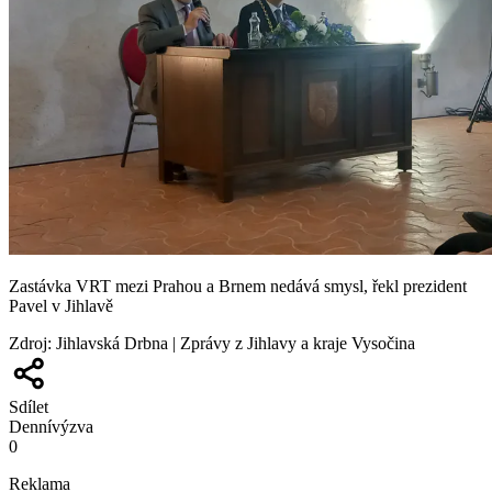
Zastávka VRT mezi Prahou a Brnem nedává smysl, řekl prezident
Pavel v Jihlavě
Zdroj
:
Jihlavská Drbna | Zprávy z Jihlavy a kraje Vysočina
Sdílet
Denní
výzva
0
Reklama