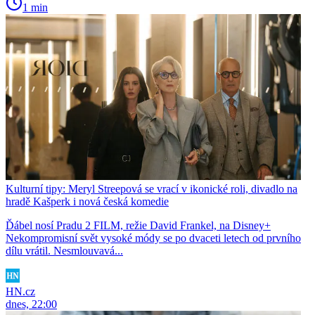
1 min
Kulturní tipy: Meryl Streepová se vrací v ikonické roli, divadlo na
hradě Kašperk i nová česká komedie
Ďábel nosí Pradu 2 FILM, režie David Frankel, na Disney+
Nekompromisní svět vysoké módy se po dvaceti letech od prvního
dílu vrátil. Nesmlouvavá...
HN.cz
dnes, 22:00