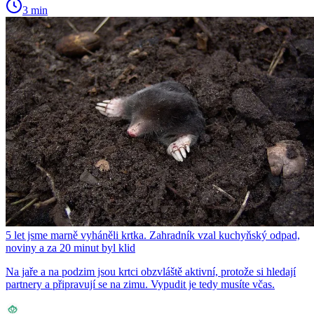
3 min
5 let jsme marně vyháněli krtka. Zahradník vzal kuchyňský odpad,
noviny a za 20 minut byl klid
Na jaře a na podzim jsou krtci obzvláště aktivní, protože si hledají
partnery a připravují se na zimu. Vypudit je tedy musíte včas.