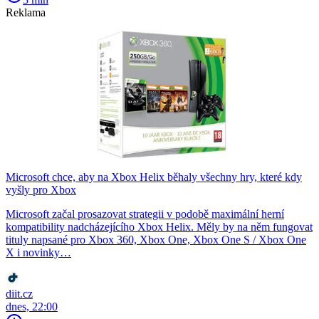
Reklama
Microsoft chce, aby na Xbox Helix běhaly všechny hry, které kdy
vyšly pro Xbox
Microsoft začal prosazovat strategii v podobě maximální herní
kompatibility nadcházejícího Xbox Helix. Měly by na něm fungovat
tituly napsané pro Xbox 360, Xbox One, Xbox One S / Xbox One
X i novinky…
diit.cz
dnes, 22:00