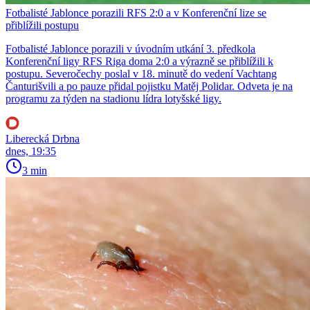
Fotbalisté Jablonce porazili RFS 2:0 a v Konferenční lize se
přiblížili postupu
Fotbalisté Jablonce porazili v úvodním utkání 3. předkola
Konferenční ligy RFS Riga doma 2:0 a výrazně se přiblížili k
postupu. Severočechy poslal v 18. minutě do vedení Vachtang
Čanturišvili a po pauze přidal pojistku Matěj Polidar. Odveta je na
programu za týden na stadionu lídra lotyšské ligy.
Liberecká Drbna
dnes, 19:35
3 min