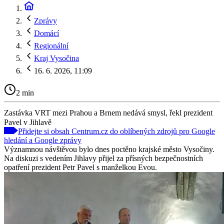
Zprávy
Domácí
Regionální
Kraj Vysočina
16. 6. 2026, 11:09
2 min
Zastávka VRT mezi Prahou a Brnem nedává smysl, řekl prezident
Pavel v Jihlavě
Přidejte si obsah Centrum.cz do oblíbených zdrojů pro Google
hledání a Google zprávy
Významnou návštěvou bylo dnes poctěno krajské město Vysočiny.
Na diskuzi s vedením Jihlavy přijel za přísných bezpečnostních
opatření prezident Petr Pavel s manželkou Evou.