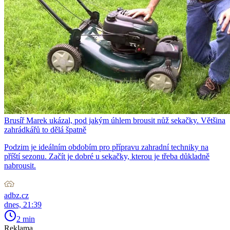
Brusíř Marek ukázal, pod jakým úhlem brousit nůž sekačky. Většina
zahrádkářů to dělá špatně
Podzim je ideálním obdobím pro přípravu zahradní techniky na
příští sezonu. Začít je dobré u sekačky, kterou je třeba důkladně
nabrousit.
adbz.cz
dnes, 21:39
2 min
Reklama