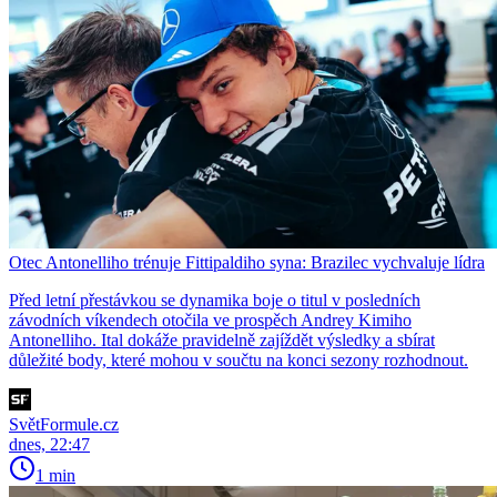
Otec Antonelliho trénuje Fittipaldiho syna: Brazilec vychvaluje lídra
Před letní přestávkou se dynamika boje o titul v posledních
závodních víkendech otočila ve prospěch Andrey Kimiho
Antonelliho. Ital dokáže pravidelně zajíždět výsledky a sbírat
důležité body, které mohou v součtu na konci sezony rozhodnout.
SvětFormule.cz
dnes, 22:47
1 min