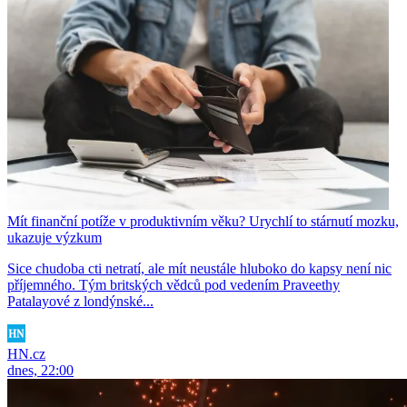
Mít finanční potíže v produktivním věku? Urychlí to stárnutí mozku,
ukazuje výzkum
Sice chudoba cti netratí, ale mít neustále hluboko do kapsy není nic
příjemného. Tým britských vědců pod vedením Praveethy
Patalayové z londýnské...
HN.cz
dnes, 22:00