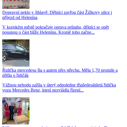
Dopravní peklo v Jihlavě: Dělníci zavřou část Žižkovy ulice i
příjezd od Helenína
V krajském městě pokračuje oprava průtahu, dělníci se opět
posunou o část blíže Helenínu. Kromě toho začne...
Řidička mercedesu šla s autem přes střechu. Měla 1,70 promile a
přišla o řidičák
Vážnou nehodu zažila v úterý odpoledne třiašedesátiletá řidička
vozu Mercedes Benz, která nezvládla řízení...