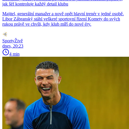
jak šéf kontroluje každý detail klubu
Majitel, generální manažer a nově opět hlavní trenér v jedné osobě.
Libor Zábranský stáhl veškeré sportovní řízení Komety do svých
rukou právě ve chvíli, kdy klub míří do nové éry.
SportyŽivě
dnes, 20:23
4 min