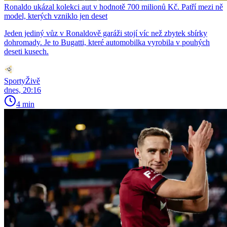
Ronaldo ukázal kolekci aut v hodnotě 700 milionů Kč. Patří mezi ně
model, kterých vzniklo jen deset
Jeden jediný vůz v Ronaldově garáži stojí víc než zbytek sbírky
dohromady. Je to Bugatti, které automobilka vyrobila v pouhých
deseti kusech.
SportyŽivě
dnes, 20:16
4 min