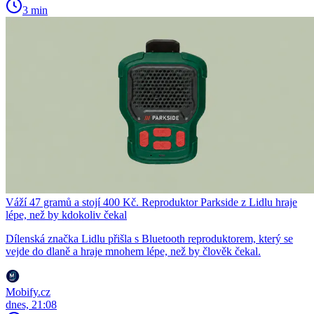
3 min
Váží 47 gramů a stojí 400 Kč. Reproduktor Parkside z Lidlu hraje
lépe, než by kdokoliv čekal
Dílenská značka Lidlu přišla s Bluetooth reproduktorem, který se
vejde do dlaně a hraje mnohem lépe, než by člověk čekal.
Mobify.cz
dnes, 21:08