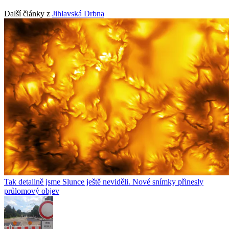
Další články z
Jihlavská Drbna
Tak detailně jsme Slunce ještě neviděli. Nové snímky přinesly
průlomový objev