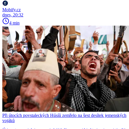
Mobify.cz
dnes, 20:32
4 min
Při útocích povstaleckých Húsíů zemřelo na šest desítek jemenských
vojáků