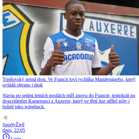
Trpišovský nemá dost. Ve Francii loví rychlíka Mandengueho, který
ovládá obranu i útok
Slavia po sedmi letních posilách míří znovu do Francie, tentokrát po
dvacetiletém Kamerunci z Auxerre, který ve třetí lize střílel góly i
bránil jako wingback.
SportyŽivě
dnes, 22:05
3 min