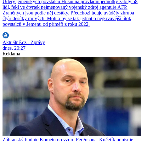
Údery jemenských povstalců Húsíů na provládní jednotky zabily 58
lidí, řekl ve čtvrtek nejmenovaný vojenský zdroj agentuře AFP.
Zraněných jsou podle něj desítky. Předchozí údaje uváděly zhruba
čtyři desítky mrtvých. Mohlo by se tak jednat o nejkrvavější útok
povstalců v Jemenu od příměří z roku 2022.
Aktuálně.cz - Zprávy
dnes, 20:27
Reklama
Zábranský buduje Kometu po vzoru Fergusona. Kučeřík popisuje,