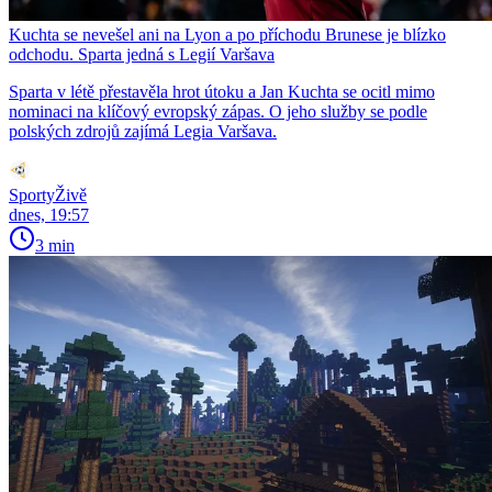
Kuchta se nevešel ani na Lyon a po příchodu Brunese je blízko
odchodu. Sparta jedná s Legií Varšava
Sparta v létě přestavěla hrot útoku a Jan Kuchta se ocitl mimo
nominaci na klíčový evropský zápas. O jeho služby se podle
polských zdrojů zajímá Legia Varšava.
SportyŽivě
dnes, 19:57
3 min