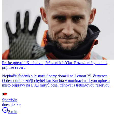
Priske potvrdil Kuchtovo přeřazení k béčku. Rozuzlení by mohlo
přijít ze severu
Nejdražší útočník v historii Sparty dorazil na Letnou 25. července.
O deset dní později chyběl Jan Kuchta v nominaci na Lyon úplně a
místo přípravy na Ligu mistrů odjel trénovat s třetiligovou rezervou.
SportWin
dnes, 23:39
2 min