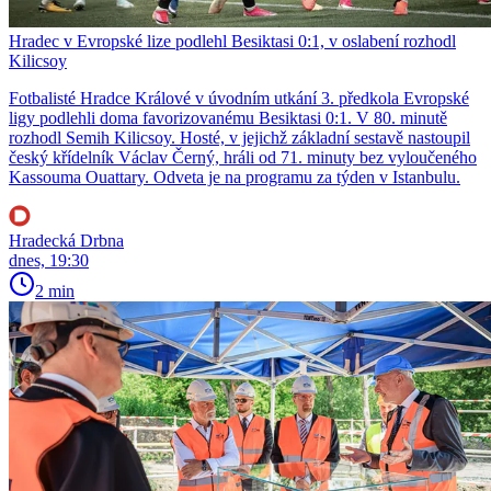
Hradec v Evropské lize podlehl Besiktasi 0:1, v oslabení rozhodl
Kilicsoy
Fotbalisté Hradce Králové v úvodním utkání 3. předkola Evropské
ligy podlehli doma favorizovanému Besiktasi 0:1. V 80. minutě
rozhodl Semih Kilicsoy. Hosté, v jejichž základní sestavě nastoupil
český křídelník Václav Černý, hráli od 71. minuty bez vyloučeného
Kassouma Ouattary. Odveta je na programu za týden v Istanbulu.
Hradecká Drbna
dnes, 19:30
2 min