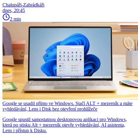
Chalupáři-Zahrádkáři
dnes, 20:45
2 min
Google se usadil přímo ve Windows. Stačí ALT + mezerník a máte
vyhledávání, Lens i Disk bez otevření prohlížeče
Google spustil samostatnou desktopovou aplikaci pro Windows,
která po stisku Alt + mezerník otevře vyhledávání, AI asistenta,
Lens i přístup k Disku.