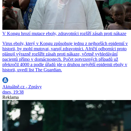
V Kongu hrozí mutace eboly, zdravotníci rozšíří zásah proti nákaze
Virus eboly, který v Kongu způsobuje jednu z nejhorších epidemií v
historii, by mohl mutovat, varují zdravotníci. Afričtí odborníci proto
plánují výrazně rozšířit zásah proti nákaze, včetně vyhledávání
pacientů přímo v domácnostech. Počet potvrzených případů už
překročil 4000 a podle úřadů jde o druhou největší epidemii eboly v
historii, uvedl list The Guardian.
Aktuálně.cz - Zprávy
dnes, 19:38
Reklama