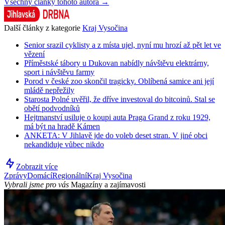
Všechny články tohoto autora →
Další články z kategorie
Kraj Vysočina
Senior srazil cyklisty a z místa ujel, nyní mu hrozí až pět let ve
vězení
Příměstské tábory u Dukovan nabídly návštěvu elektrárny,
sport i návštěvu farmy
Porod v české zoo skončil tragicky. Oblíbená samice ani její
mládě nepřežily
Starosta Polné uvěřil, že dříve investoval do bitcoinů. Stal se
obětí podvodníků
Hejtmanství usiluje o koupi auta Praga Grand z roku 1929,
má být na hradě Kámen
ANKETA: V Jihlavě jde do voleb deset stran. V jiné obci
nekandiduje vůbec nikdo
Zobrazit více
Zprávy
Domácí
Regionální
Kraj Vysočina
Vybrali jsme pro vás
Magazíny a zajímavosti