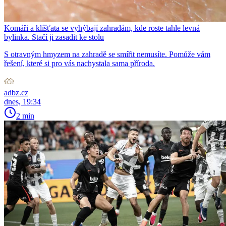
Komáři a klíšťata se vyhýbají zahradám, kde roste tahle levná
bylinka. Stačí ji zasadit ke stolu
S otravným hmyzem na zahradě se smířit nemusíte. Pomůže vám
řešení, které si pro vás nachystala sama příroda.
adbz.cz
dnes, 19:34
2 min