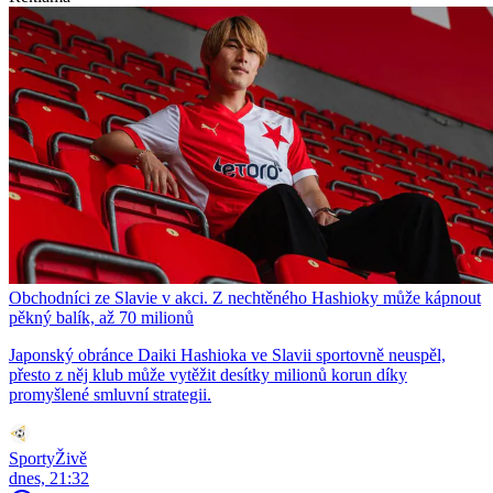
Obchodníci ze Slavie v akci. Z nechtěného Hashioky může kápnout
pěkný balík, až 70 milionů
Japonský obránce Daiki Hashioka ve Slavii sportovně neuspěl,
přesto z něj klub může vytěžit desítky milionů korun díky
promyšlené smluvní strategii.
SportyŽivě
dnes, 21:32