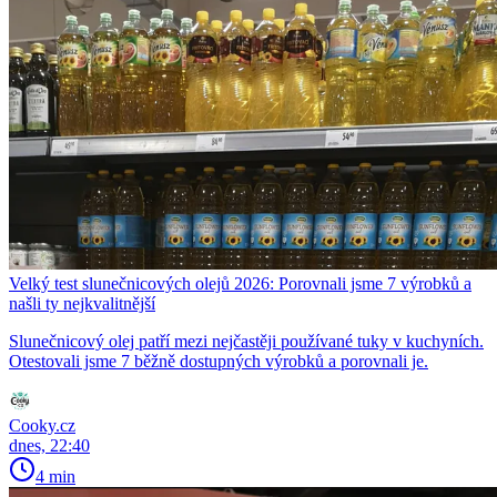
Velký test slunečnicových olejů 2026: Porovnali jsme 7 výrobků a
našli ty nejkvalitnější
Slunečnicový olej patří mezi nejčastěji používané tuky v kuchyních.
Otestovali jsme 7 běžně dostupných výrobků a porovnali je.
Cooky.cz
dnes, 22:40
4 min