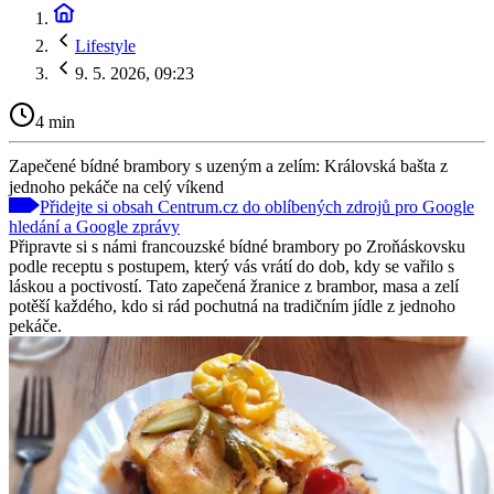
Lifestyle
9. 5. 2026, 09:23
4 min
Zapečené bídné brambory s uzeným a zelím: Královská bašta z
jednoho pekáče na celý víkend
Přidejte si obsah Centrum.cz do oblíbených zdrojů pro Google
hledání a Google zprávy
Připravte si s námi francouzské bídné brambory po Zroňáskovsku
podle receptu s postupem, který vás vrátí do dob, kdy se vařilo s
láskou a poctivostí. Tato zapečená žranice z brambor, masa a zelí
potěší každého, kdo si rád pochutná na tradičním jídle z jednoho
pekáče.