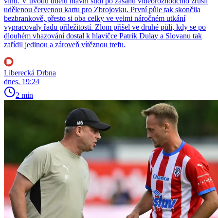
vlnu. V úvodu duelu hlavní sudí po zásahu videorozhodčího zrušil
udělenou červenou kartu pro Zbrojovku. První půle tak skončila
bezbrankově, přesto si oba celky ve velmi náročném utkání
vypracovaly řadu příležitostí. Zlom přišel ve druhé půli, kdy se po
dlouhém vhazování dostal k hlavičce Patrik Dulay a Slovanu tak
zařídil jedinou a zároveň vítěznou trefu.
Liberecká Drbna
dnes, 19:24
2 min