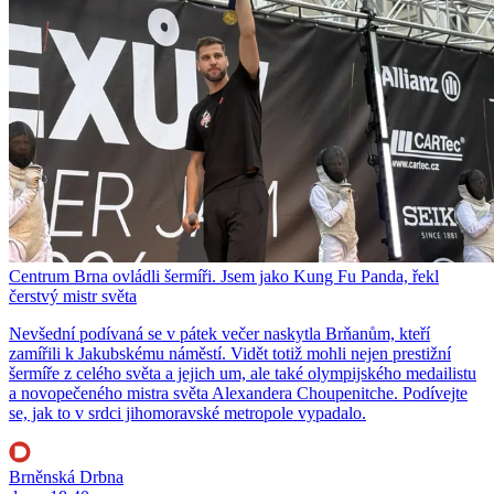
Centrum Brna ovládli šermíři. Jsem jako Kung Fu Panda, řekl
čerstvý mistr světa
Nevšední podívaná se v pátek večer naskytla Brňanům, kteří
zamířili k Jakubskému náměstí. Vidět totiž mohli nejen prestižní
šermíře z celého světa a jejich um, ale také olympijského medailistu
a novopečeného mistra světa Alexandera Choupenitche. Podívejte
se, jak to v srdci jihomoravské metropole vypadalo.
Brněnská Drbna