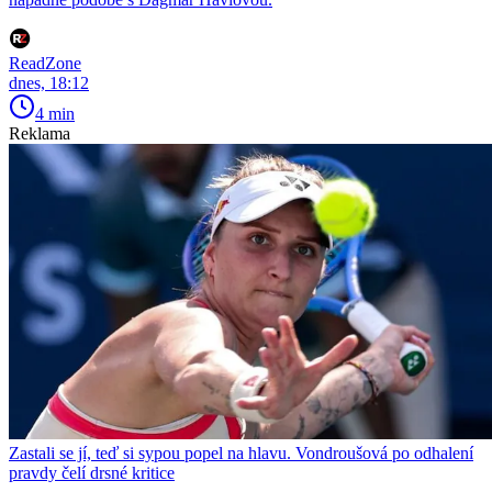
ReadZone
dnes, 18:12
4 min
Reklama
Zastali se jí, teď si sypou popel na hlavu. Vondroušová po odhalení
pravdy čelí drsné kritice