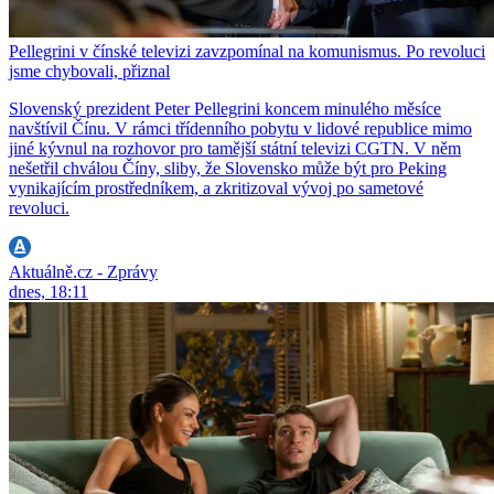
Pellegrini v čínské televizi zavzpomínal na komunismus. Po revoluci
jsme chybovali, přiznal
Slovenský prezident Peter Pellegrini koncem minulého měsíce
navštívil Čínu. V rámci třídenního pobytu v lidové republice mimo
jiné kývnul na rozhovor pro tamější státní televizi CGTN. V něm
nešetřil chválou Číny, sliby, že Slovensko může být pro Peking
vynikajícím prostředníkem, a zkritizoval vývoj po sametové
revoluci.
Aktuálně.cz - Zprávy
dnes, 18:11