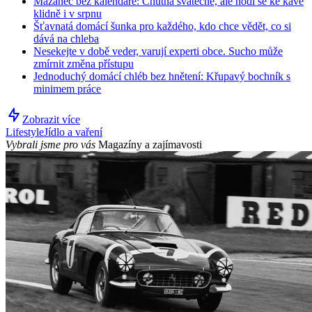
Mazanec bez kalendáře: Chutná svátečně, ale hodí se ke kávě
klidně i v srpnu
Šťavnatá domácí šunka pro každého, kdo chce vědět, co si
dává na chleba
Nesekejte v době veder, varují experti obce. Sucho může
zmírnit změna přístupu
Jednoduchý domácí chléb bez hnětení: Křupavý bochník s
minimem práce
Zobrazit více
Lifestyle
Jídlo a vaření
Vybrali jsme pro vás
Magazíny a zajímavosti