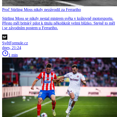
Proč Stirling Moss nikdy nezávodil za Ferrariho
Stirling Moss se nikdy nestal mistrem světa v královně motorsportu.
Přesto měl britský pilot k titulu několikrát velmi blízko. Stejně to měl
i se závodním postem u Ferrariho.
SvětFormule.cz
dnes, 21:24
1 min