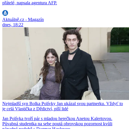
přátelé, napsala agentura AFP.
Aktuálně.cz - Magazín
dnes, 18:22
Nejmladší syn Bolka Polívky Jan ukázal svou partnerku. Vždyť to
je celá Vlastička z Dědictví, píší lidé
Jan Polívka tvoří pár s mladou herečkou Anetou Kalertovou.
Půvabná studentka na sebe poutá obrovskou pozornost kvůli
nápadné podobě s Dagmar Havlovou.