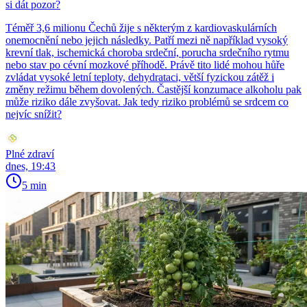
si dát pozor?
Téměř 3,6 milionu Čechů žije s některým z kardiovaskulárních
onemocnění nebo jejich následky. Patří mezi ně například vysoký
krevní tlak, ischemická choroba srdeční, porucha srdečního rytmu
nebo stav po cévní mozkové příhodě. Právě tito lidé mohou hůře
zvládat vysoké letní teploty, dehydrataci, větší fyzickou zátěž i
změny režimu během dovolených. Častější konzumace alkoholu pak
může riziko dále zvyšovat. Jak tedy riziko problémů se srdcem co
nejvíc snížit?
Plné zdraví
dnes, 19:43
5 min