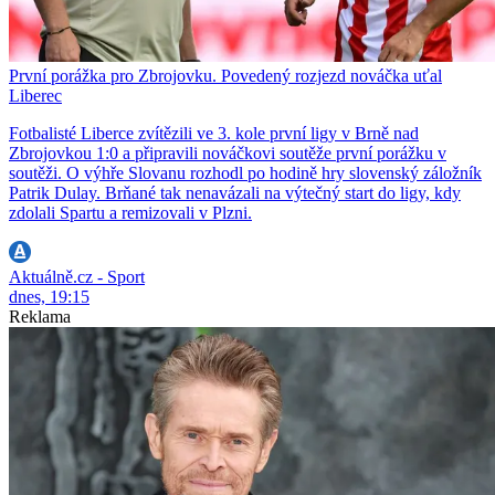
První porážka pro Zbrojovku. Povedený rozjezd nováčka uťal
Liberec
Fotbalisté Liberce zvítězili ve 3. kole první ligy v Brně nad
Zbrojovkou 1:0 a připravili nováčkovi soutěže první porážku v
soutěži. O výhře Slovanu rozhodl po hodině hry slovenský záložník
Patrik Dulay. Brňané tak nenavázali na výtečný start do ligy, kdy
zdolali Spartu a remizovali v Plzni.
Aktuálně.cz - Sport
dnes, 19:15
Reklama