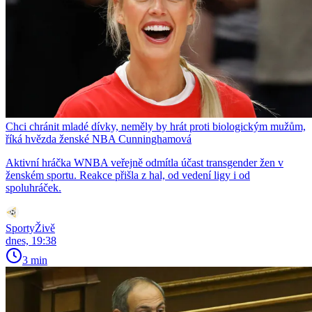
Chci chránit mladé dívky, neměly by hrát proti biologickým mužům,
říká hvězda ženské NBA Cunninghamová
Aktivní hráčka WNBA veřejně odmítla účast transgender žen v
ženském sportu. Reakce přišla z hal, od vedení ligy i od
spoluhráček.
SportyŽivě
dnes, 19:38
3 min