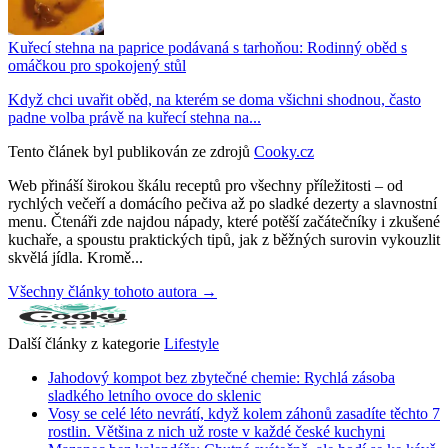
Kuřecí stehna na paprice podávaná s tarhoňou: Rodinný oběd s
omáčkou pro spokojený stůl
Když chci uvařit oběd, na kterém se doma všichni shodnou, často
padne volba právě na kuřecí stehna na...
Tento článek byl publikován ze zdrojů
Cooky.cz
Web přináší širokou škálu receptů pro všechny příležitosti – od
rychlých večeří a domácího pečiva až po sladké dezerty a slavnostní
menu. Čtenáři zde najdou nápady, které potěší začátečníky i zkušené
kuchaře, a spoustu praktických tipů, jak z běžných surovin vykouzlit
skvělá jídla. Kromě...
Všechny články tohoto autora →
Další články z kategorie
Lifestyle
Jahodový kompot bez zbytečné chemie: Rychlá zásoba
sladkého letního ovoce do sklenic
Vosy se celé léto nevrátí, když kolem záhonů zasadíte těchto 7
rostlin. Většina z nich už roste v každé české kuchyni