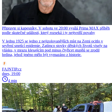
Připravte si kapesníky. V sobotu ve 20:00 vysílá Prima MAX příběh
podle skutečné události, který rozseká i ty nejtvrdší povahy
V lednu 1925 se jedno z nejizolovanějších míst na Zemi ocitlo v
sevření smrtící epidemie. Zatímco stovky dětských životů visely na
vlásku, v mrazu klesajícím pod minus čtyřicet stupňů se zrodil
hrdina, jehož jméno mělo být vymazáno z historie.
FAJNTIP.cz
dnes, 19:00
4 min