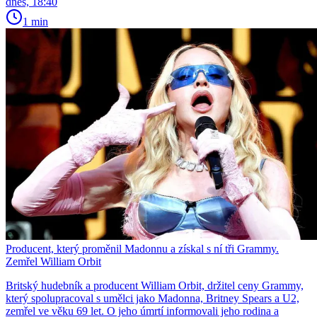
dnes, 18:40
1 min
Producent, který proměnil Madonnu a získal s ní tři Grammy.
Zemřel William Orbit
Britský hudebník a producent William Orbit, držitel ceny Grammy,
který spolupracoval s umělci jako Madonna, Britney Spears a U2,
zemřel ve věku 69 let. O jeho úmrtí informovali jeho rodina a