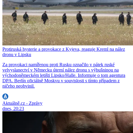
Protiruská hysterie a provokace z Kyjeva, reaguje Kreml na nález
dronu v Lipsku
Za provokaci namířenou proti Rusku označilo v pátek ruské
velvyslanectví v Německu úterní nález dronu s výbušninou na
východoněmeckém letišti Lipsko/Halle. Informuje o tom agentura
DPA. Berlín oficiálně Moskvu v souvislosti s tímto případem z
ničeho neobvinil.
Aktuálně.cz - Zprávy
dnes, 20:23