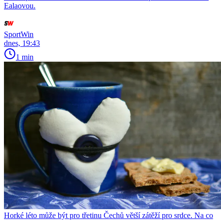
Ealaovou.
SportWin
dnes, 19:43
1 min
Horké léto může být pro třetinu Čechů větší zátěží pro srdce. Na co