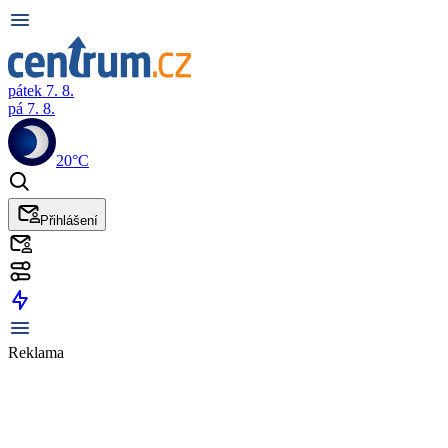
pátek 7. 8.
pá 7. 8.
20°C
Přihlášení
Reklama