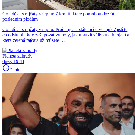
Co udělat s rajčaty v srpnu: 7 kroků, které pomohou dozrát
posledním plodům
Co udělat s rajčaty v srpnu: Proč rajčata stále nečervenají? Zjistěte,
co odstranit, kdy zaštipovat vrcholy, jak upravit zálivku a hnojení a
která zelená rajčata už můžete …
Planeta zahrady
dnes, 19:41
7 min