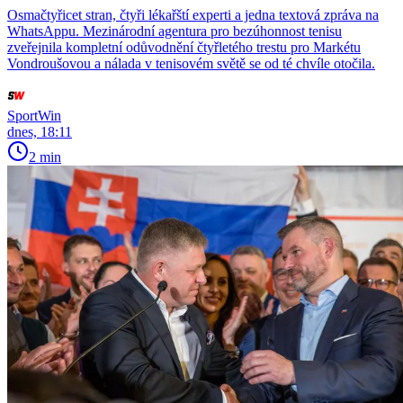
Osmačtyřicet stran, čtyři lékařští experti a jedna textová zpráva na
WhatsAppu. Mezinárodní agentura pro bezúhonnost tenisu
zveřejnila kompletní odůvodnění čtyřletého trestu pro Markétu
Vondroušovou a nálada v tenisovém světě se od té chvíle otočila.
SportWin
dnes, 18:11
2 min