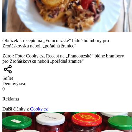
Obrázek k receptu na „Francouzské“ bídné brambory pro
Zroňáskovsku neboli „pořádná žranice“
Zdroj
:
Foto: Cooky.cz, Recept na „Francouzské“ bídné brambory
pro Zroňáskovsku neboli „pořádná žranice“
Sdílet
Denní
výzva
0
Reklama
Další články z
Cooky.cz