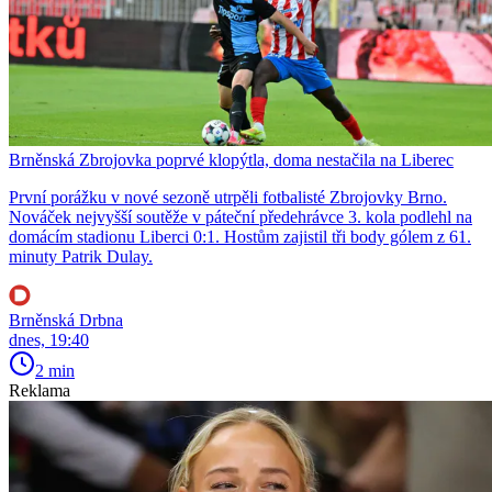
Brněnská Zbrojovka poprvé klopýtla, doma nestačila na Liberec
První porážku v nové sezoně utrpěli fotbalisté Zbrojovky Brno.
Nováček nejvyšší soutěže v páteční předehrávce 3. kola podlehl na
domácím stadionu Liberci 0:1. Hostům zajistil tři body gólem z 61.
minuty Patrik Dulay.
Brněnská Drbna
dnes, 19:40
2 min
Reklama