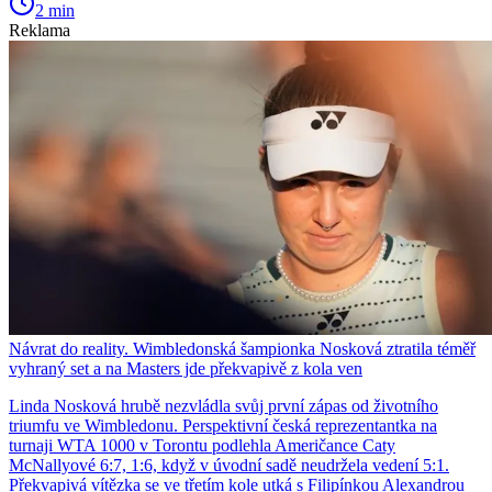
2 min
Reklama
Návrat do reality. Wimbledonská šampionka Nosková ztratila téměř
vyhraný set a na Masters jde překvapivě z kola ven
Linda Nosková hrubě nezvládla svůj první zápas od životního
triumfu ve Wimbledonu. Perspektivní česká reprezentantka na
turnaji WTA 1000 v Torontu podlehla Američance Caty
McNallyové 6:7, 1:6, když v úvodní sadě neudržela vedení 5:1.
Překvapivá vítězka se ve třetím kole utká s Filipínkou Alexandrou