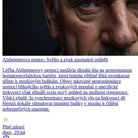
Alzheimerova nemoc: Světlo a zvuk zpomalují průběh
Léčba Alzheimerovy nemoci narážela dlouhá léta na neprostupnou
hematoencefalickou bariéru, která bránila většině léků proniknout
přímo k mozkovým buňkám. Objev takzvané neurostimulace
pomocí blikajícího světla a zvukových impulsů o specifické
frekvenci však přináší zcela nový pohled na možnost regenerace.
Vědci zjistili, že synchronizace mozkových vln na frekvenci 40
Hertzů dokáže stimulovat imunitní buňky v mozku k čištění
nebezpečných usazenin.
Plné zdraví
dnes, 19:44