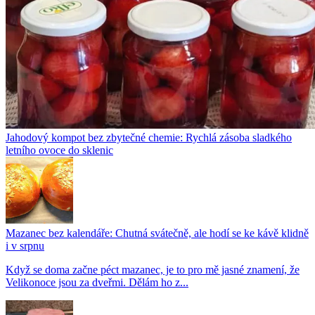
Jahodový kompot bez zbytečné chemie: Rychlá zásoba sladkého
letního ovoce do sklenic
Mazanec bez kalendáře: Chutná svátečně, ale hodí se ke kávě klidně
i v srpnu
Když se doma začne péct mazanec, je to pro mě jasné znamení, že
Velikonoce jsou za dveřmi. Dělám ho z...