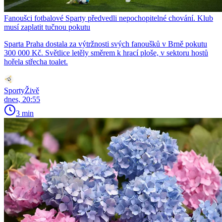
Fanoušci fotbalové Sparty předvedli nepochopitelné chování. Klub
musí zaplatit tučnou pokutu
Sparta Praha dostala za výtržnosti svých fanoušků v Brně pokutu
300 000 Kč. Světlice letěly směrem k hrací ploše, v sektoru hostů
hořela střecha toalet.
SportyŽivě
dnes, 20:55
3 min