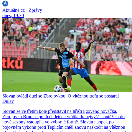
Aktuálně.cz - Zprávy
dnes, 19:30
Slovan ovládl duel se Zbrojovkou. O vítěznou trefu se postaral
Dulay
Slovan se ve třetím kole představil na hřišti ligového nováčka.
Zbrojovka Brno se po třech letech vrátila do nejvyšší soutěže a do
nové sezony vstoupila ve výborné formě. Slovan naopak po
bojovném výkonu proti Teplicím chtěl znovu naskočit na vítěznou