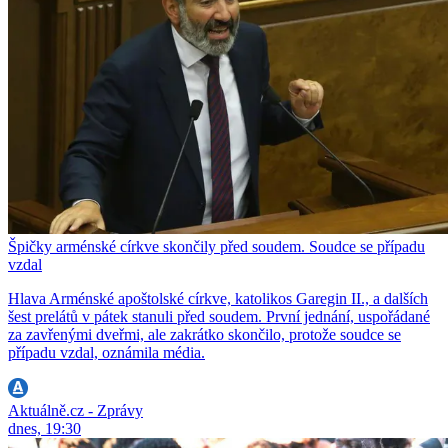
Špičky arménské církve skončily před soudem. Soudce se případu
vzdal
Hlava Arménské apoštolské církve, katolikos Garegin II., a dalších
šest prelátů v pátek stanuli před soudem. První jednání, uspořádané
za zavřenými dveřmi, ale zakrátko skončilo, protože soudce se
případu vzdal, oznámila média.
Aktuálně.cz - Zprávy
dnes, 19:30