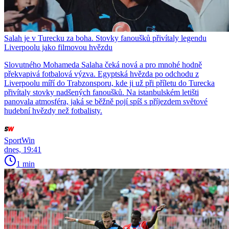
Salah je v Turecku za boha. Stovky fanoušků přivítaly legendu
Liverpoolu jako filmovou hvězdu
Slovutného Mohameda Salaha čeká nová a pro mnohé hodně
překvapivá fotbalová výzva. Egyptská hvězda po odchodu z
Liverpoolu míří do Trabzonsporu, kde ji už při příletu do Turecka
přivítaly stovky nadšených fanoušků. Na istanbulském letišti
panovala atmosféra, jaká se běžně pojí spíš s příjezdem světové
hudební hvězdy než fotbalisty.
SportWin
dnes, 19:41
1 min