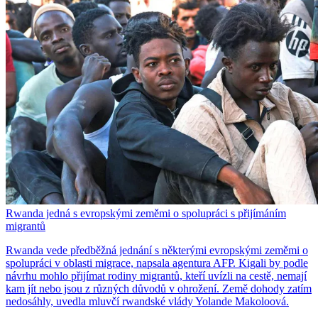
Rwanda jedná s evropskými zeměmi o spolupráci s přijímáním
migrantů
Rwanda vede předběžná jednání s některými evropskými zeměmi o
spolupráci v oblasti migrace, napsala agentura AFP. Kigali by podle
návrhu mohlo přijímat rodiny migrantů, kteří uvízli na cestě, nemají
kam jít nebo jsou z různých důvodů v ohrožení. Země dohody zatím
nedosáhly, uvedla mluvčí rwandské vlády Yolande Makoloová.