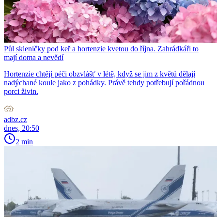
Půl skleničky pod keř a hortenzie kvetou do října. Zahrádkáři to
mají doma a nevědí
Hortenzie chtějí péči obzvlášť v létě, když se jim z květů dělají
nadýchané koule jako z pohádky. Právě tehdy potřebují pořádnou
porci živin.
adbz.cz
dnes, 20:50
2 min