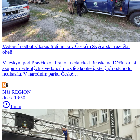
Vedoucí nedbal zákazu. S dětmi si v Českém Švýcarsku rozdělal
oheň
V jeskyni pod Pravčickou bránou nedaleko Hřenska na Děčínsku si
skupina nezletilých s vedoucím rozdělala oheň, který při odchodu
neuhasila. V národním parku České…
Náš REGION
dnes, 18:50
1 min