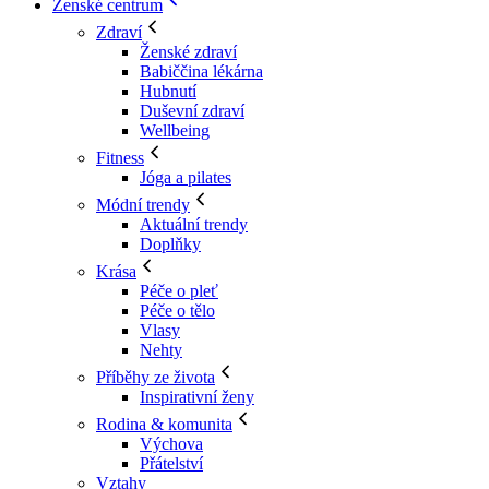
Ženské centrum
Zdraví
Ženské zdraví
Babiččina lékárna
Hubnutí
Duševní zdraví
Wellbeing
Fitness
Jóga a pilates
Módní trendy
Aktuální trendy
Doplňky
Krása
Péče o pleť
Péče o tělo
Vlasy
Nehty
Příběhy ze života
Inspirativní ženy
Rodina & komunita
Výchova
Přátelství
Vztahy