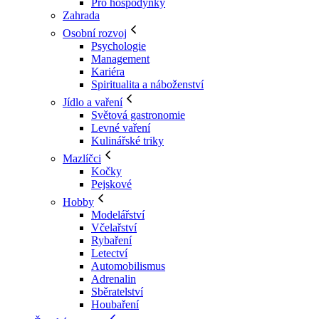
Pro hospodyňky
Zahrada
Osobní rozvoj
Psychologie
Management
Kariéra
Spiritualita a náboženství
Jídlo a vaření
Světová gastronomie
Levné vaření
Kulinářské triky
Mazlíčci
Kočky
Pejskové
Hobby
Modelářství
Včelařství
Rybaření
Letectví
Automobilismus
Adrenalin
Sběratelství
Houbaření