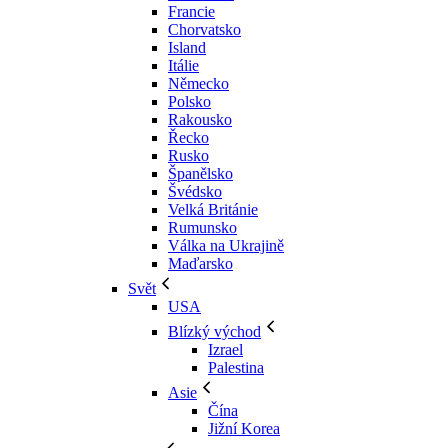
Francie
Chorvatsko
Island
Itálie
Německo
Polsko
Rakousko
Řecko
Rusko
Španělsko
Švédsko
Velká Británie
Rumunsko
Válka na Ukrajině
Maďarsko
Svět
USA
Blízký východ
Izrael
Palestina
Asie
Čína
Jižní Korea