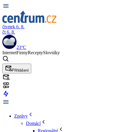
čtvrtek 6. 8.
čt 6. 8.
23°C
Internet
Firmy
Recepty
Slovníky
Přihlášení
Zprávy
Domácí
Regionální