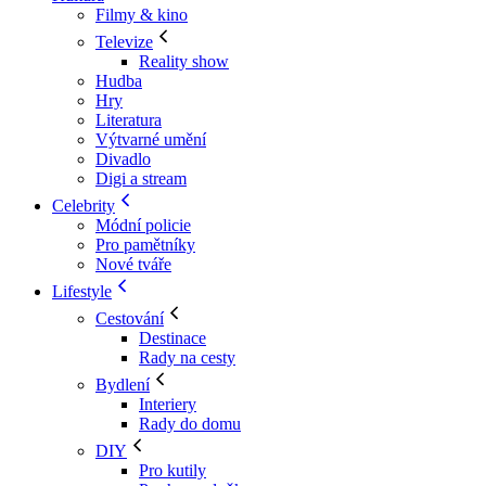
Filmy & kino
Televize
Reality show
Hudba
Hry
Literatura
Výtvarné umění
Divadlo
Digi a stream
Celebrity
Módní policie
Pro pamětníky
Nové tváře
Lifestyle
Cestování
Destinace
Rady na cesty
Bydlení
Interiery
Rady do domu
DIY
Pro kutily