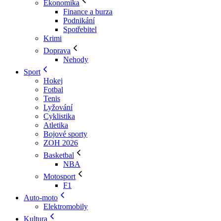
Ekonomika
Finance a burza
Podnikání
Spotřebitel
Krimi
Doprava
Nehody
Sport
Hokej
Fotbal
Tenis
Lyžování
Cyklistika
Atletika
Bojové sporty
ZOH 2026
Basketbal
NBA
Motosport
F1
Auto-moto
Elektromobily
Kultura