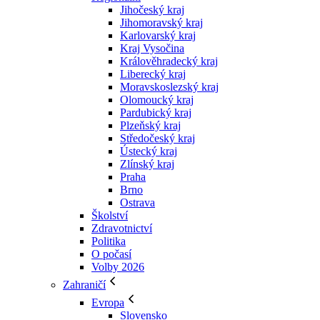
Jihočeský kraj
Jihomoravský kraj
Karlovarský kraj
Kraj Vysočina
Králověhradecký kraj
Liberecký kraj
Moravskoslezský kraj
Olomoucký kraj
Pardubický kraj
Plzeňský kraj
Středočeský kraj
Ústecký kraj
Zlínský kraj
Praha
Brno
Ostrava
Školství
Zdravotnictví
Politika
O počasí
Volby 2026
Zahraničí
Evropa
Slovensko