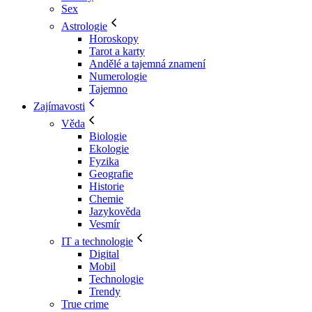
Sex
Astrologie
Horoskopy
Tarot a karty
Andělé a tajemná znamení
Numerologie
Tajemno
Zajímavosti
Věda
Biologie
Ekologie
Fyzika
Geografie
Historie
Chemie
Jazykověda
Vesmír
IT a technologie
Digital
Mobil
Technologie
Trendy
True crime