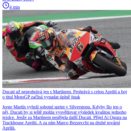
4 min
Ducati už neprohrává jen s Martínem. Prohrává s celou Aprilií a boj
o titul MotoGP začíná vypadat úplně jinak
Jorge Martín vyhrál sobotní sprint v Silverstonu. Kdyby šlo jen o
něj, Ducati by si ještě mohla vysvětlovat výsledek kvalitou jednoho
jezdce. Jenže za Martínem nepřijela další Ducati. Přijel Ai Ogura na
Trackhouse Aprilii. A za ním Marco Bezzecchi na druhé tovární
Aprilii.