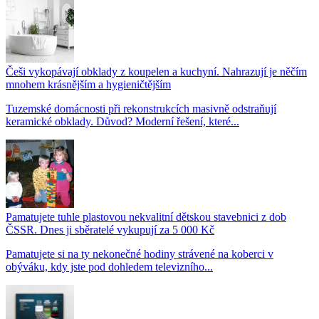
Češi vykopávají obklady z koupelen a kuchyní. Nahrazují je něčím
mnohem krásnějším a hygieničtějším
Tuzemské domácnosti při rekonstrukcích masivně odstraňují
keramické obklady. Důvod? Moderní řešení, které...
Pamatujete tuhle plastovou nekvalitní dětskou stavebnici z dob
ČSSR. Dnes ji sběratelé vykupují za 5 000 Kč
Pamatujete si na ty nekonečné hodiny strávené na koberci v
obýváku, kdy jste pod dohledem televizního...