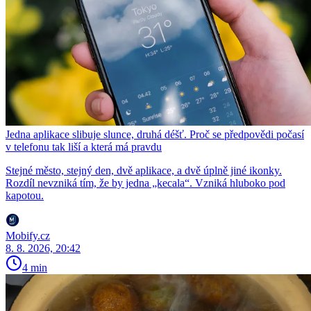
Jedna aplikace slibuje slunce, druhá déšť. Proč se předpovědi počasí
v telefonu tak liší a která má pravdu
Stejné město, stejný den, dvě aplikace, a dvě úplně jiné ikonky.
Rozdíl nevzniká tím, že by jedna „kecala“. Vzniká hluboko pod
kapotou.
Mobify.cz
8. 8. 2026, 20:42
4 min