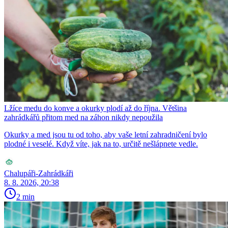
Lžíce medu do konve a okurky plodí až do října. Většina
zahrádkářů přitom med na záhon nikdy nepoužila
Okurky a med jsou tu od toho, aby vaše letní zahradničení bylo
plodné i veselé. Když víte, jak na to, určitě nešlápnete vedle.
Chalupáři-Zahrádkáři
8. 8. 2026, 20:38
2 min