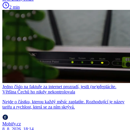
2 min
Jedno číslo na faktuře za internet prozradí, jestli (ne)přeplácíte.
Většina Čechů ho nikdy nekontrolovala
Nejde o částku, kterou každý měsíc zaplatíte. Rozhodující je název
tarifu a rychlost, která se za ním skrývá.
Mobify.cz
8. 8. 2026, 18:14