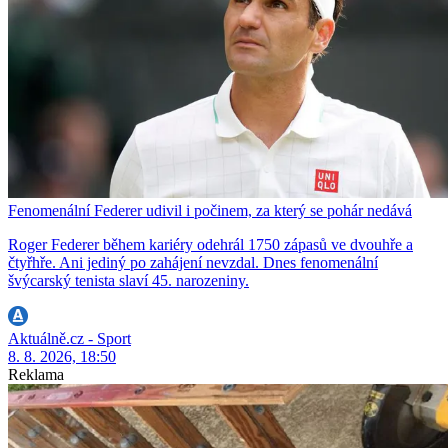
Fenomenální Federer udivil i počinem, za který se pohár nedává
Roger Federer během kariéry odehrál 1750 zápasů ve dvouhře a
čtyřhře. Ani jediný po zahájení nevzdal. Dnes fenomenální
švýcarský tenista slaví 45. narozeniny.
Aktuálně.cz - Sport
8. 8. 2026, 18:50
Reklama