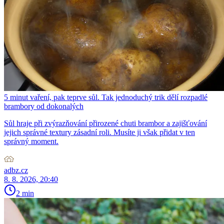
5 minut vaření, pak teprve sůl. Tak jednoduchý trik dělí rozpadlé
brambory od dokonalých
Sůl hraje při zvýrazňování přirozené chuti brambor a zajišťování
jejich správné textury zásadní roli. Musíte ji však přidat v ten
správný moment.
adbz.cz
8. 8. 2026, 20:40
2 min