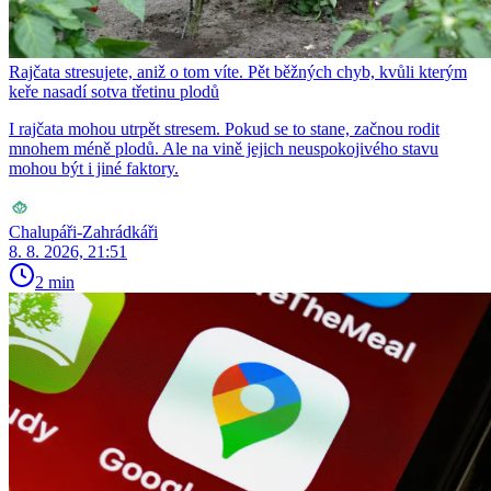
Rajčata stresujete, aniž o tom víte. Pět běžných chyb, kvůli kterým
keře nasadí sotva třetinu plodů
I rajčata mohou utrpět stresem. Pokud se to stane, začnou rodit
mnohem méně plodů. Ale na vině jejich neuspokojivého stavu
mohou být i jiné faktory.
Chalupáři-Zahrádkáři
8. 8. 2026, 21:51
2 min