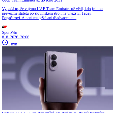
UAE Team Emirates až do roku 2031
Vypadá to, že v týmu UAE Team Emirates už vědí, kdo jednou
převezme štafetu po slovinském stroji na vítězství Tadeji
Pogačarovi. A není mu ještě ani třiadvacet let...
SportWin
8. 8. 2026, 20:06
1 min