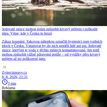
Jedovaté sinice mohou psům způsobit krvavý průjem i poškodit
játra. Víme, kde v Česku to hrozí
Zákaz koupání. Takovou nálepkou označili hygienici osm vodních
ploch v Česku. Vstupovat by do nich neměli lidé ani psi. Jedovaté
sinice, kterými je voda v těchto místech kontaminovaná, jim totiž
mohou způsobit vážné zdravotní potíže – od vyrážky přes krvavý
průjem až po poškození jater.
Zvirecizpravy.cz
8. 8. 2026, 21:31
3 min
Reklama