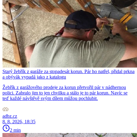
Starý žebřík z garáže za stopadesát korun. Pár ho natřel, přidal prkna
a obývák vypadá jako z katalogu
Žebřík z garážového prodeje za korun přetvořil pár v nádhernou
polici. Zabralo jim to jen chvilku a stálo je to pár korun. Navíc se
teď každé návštěvě svým dílem můžou pochlubit.
adbz.cz
8. 8. 2026, 18:35
2 min