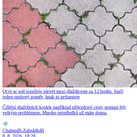
Ocet se solí rozežere plevel mezi dlaždicemi za 12 hodin. Stačí
jeden správný poměr, jinak to nefunguje
Čištění dlažebních kostek například příjezdové cesty nemusí být
velkým problémem. Mnoho prostředků už máte doma.
Chalupáři-Zahrádkáři
8. 8. 2026, 18:28