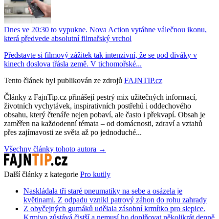
Dnes ve 20:30 to vypukne. Nova Action vytáhne válečnou ikonu,
která předvede absolutní filmařský vrchol
Představte si filmový zážitek tak intenzivní, že se pod diváky v
kinech doslova třásla země. V tichomořské...
Tento článek byl publikován ze zdrojů
FAJNTIP.cz
Články z FajnTip.cz přinášejí pestrý mix užitečných informací,
životních vychytávek, inspirativních postřehů i oddechového
obsahu, který čtenáře nejen pobaví, ale často i překvapí. Obsah je
zaměřen na každodenní témata – od domácnosti, zdraví a vztahů
přes zajímavosti ze světa až po jednoduché...
Všechny články tohoto autora →
Další články z kategorie
Pro kutily
Naskládala tři staré pneumatiky na sebe a osázela je
květinami. Z odpadu vznikl patrový záhon do rohu zahrady
Z obyčejných gumáků udělala zásobní krmítko pro slepice.
Krmivo zůstává čistší a nemusí ho doplňovat několikrát denně