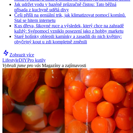
Jak udržet vodu v bazéně průzračně čistou: Tato běžná
přísada z kuchyně udělá divy
Češi přišli na geniální trik, jak klimatizovat pomocí komínů.
Stal se hitem internetu
Kus dřeva, šikovné ruce a výsledek, který chce na zahradě
každý: Svépomocí vzniklo posezení jako z hobby marketu
Staré holínky oblepili kamínky a zasadili do nich květiny:
obyčejný kout u zdi kompletně změnili
Zobrazit více
Lifestyle
DIY
Pro kutily
Vybrali jsme pro vás
Magazíny a zajímavosti