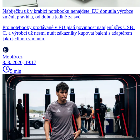
Nabíječku už v krabici notebooku nenajdete. EU donutila výrobce
změnit pravidla, od dubna jedině za své
Pro notebooky prodávané v EU platí povinnost nabíjení přes USB-
C, a výrobci už nesmí nutit zákazníky kupovat balení s adaptérem
jako jedinou variantu.
Mobify.cz
8. 8. 2026, 19:17
5 min