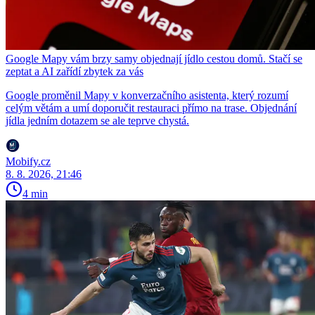
Google Mapy vám brzy samy objednají jídlo cestou domů. Stačí se
zeptat a AI zařídí zbytek za vás
Google proměnil Mapy v konverzačního asistenta, který rozumí
celým větám a umí doporučit restauraci přímo na trase. Objednání
jídla jedním dotazem se ale teprve chystá.
Mobify.cz
8. 8. 2026, 21:46
4 min