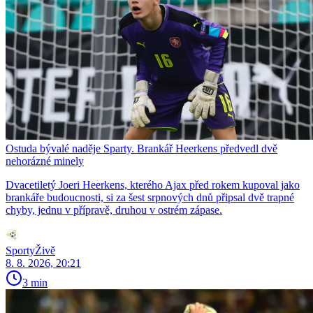
Ostuda bývalé naděje Sparty. Brankář Heerkens předvedl dvě
nehorázné minely
Dvacetiletý Joeri Heerkens, kterého Ajax před rokem kupoval jako
brankáře budoucnosti, si za šest srpnových dnů připsal dvě trapné
chyby, jednu v přípravě, druhou v ostrém zápase.
SportyŽivě
8. 8. 2026, 20:21
3 min