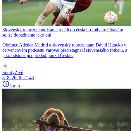
Slovenský reprezentant Hancko pálí do českého fotbalu: Obávám
se, že dopadneme jako oni
Obránce Atlética Madrid a slovenský reprezentant Dávid Hancko v
červencovém podcastu varoval před stagnací slovenského fotbalu, a
jako odstrašující příklad použil Česko.
SportyŽivě
8. 8. 2026, 21:43
3 min