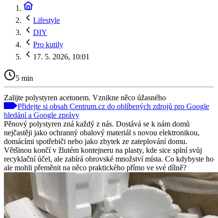
Lifestyle
DIY
Pro kutily
17. 5. 2026, 10:01
5 min
Zalijte polystyren acetonem. Vznikne něco úžasného
Přidejte si obsah Centrum.cz do oblíbených zdrojů pro Google
hledání a Google zprávy
Pěnový polystyren zná každý z nás. Dostává se k nám domů
nejčastěji jako ochranný obalový materiál s novou elektronikou,
domácími spotřebiči nebo jako zbytek ze zateplování domu.
Většinou končí v žlutém kontejneru na plasty, kde sice splní svůj
recyklační účel, ale zabírá obrovské množství místa. Co kdybyste ho
ale mohli přeměnit na něco praktického přímo ve své dílně?