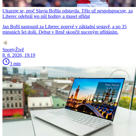
Ukazuje se, proč Slavia Bořila odstavila. Tělo už nespolupracuje, za
Liberec odehrál jen půl hodiny a musel střídat
Jan Bořil nastoupil za Liberec poprvé v základní sestavě, a po 35
minutách šel dolů. Debut v Brně skončil nuceným střídáním.
SportyŽivě
8. 8. 2026, 19:19
3 min