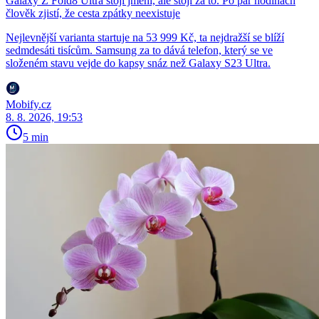
Galaxy Z Fold8 Ultra stojí jmění, ale stojí za to. Po pár hodinách
člověk zjistí, že cesta zpátky neexistuje
Nejlevnější varianta startuje na 53 999 Kč, ta nejdražší se blíží
sedmdesáti tisícům. Samsung za to dává telefon, který se ve
složeném stavu vejde do kapsy snáz než Galaxy S23 Ultra.
Mobify.cz
8. 8. 2026, 19:53
5 min