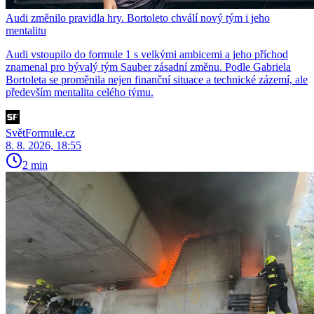
Audi změnilo pravidla hry. Bortoleto chválí nový tým i jeho
mentalitu
Audi vstoupilo do formule 1 s velkými ambicemi a jeho příchod
znamenal pro bývalý tým Sauber zásadní změnu. Podle Gabriela
Bortoleta se proměnila nejen finanční situace a technické zázemí, ale
především mentalita celého týmu.
SvětFormule.cz
8. 8. 2026, 18:55
2 min