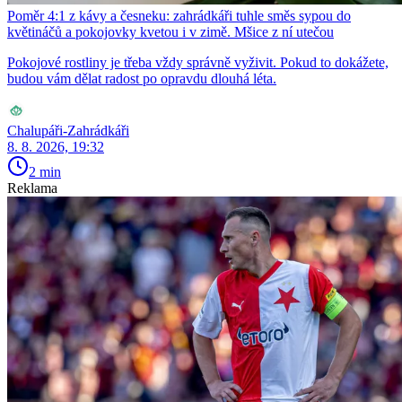
Poměr 4:1 z kávy a česneku: zahrádkáři tuhle směs sypou do
květináčů a pokojovky kvetou i v zimě. Mšice z ní utečou
Pokojové rostliny je třeba vždy správně vyživit. Pokud to dokážete,
budou vám dělat radost po opravdu dlouhá léta.
Chalupáři-Zahrádkáři
8. 8. 2026, 19:32
2 min
Reklama