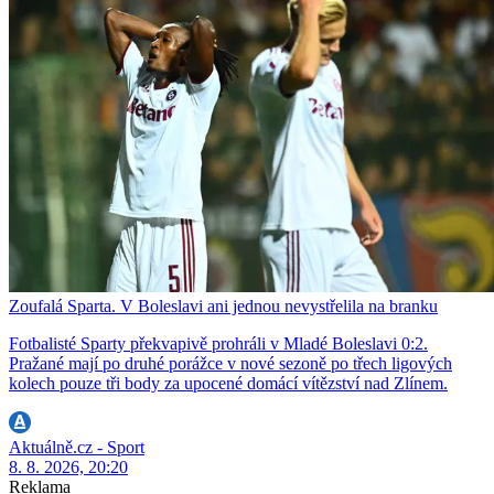
Zoufalá Sparta. V Boleslavi ani jednou nevystřelila na branku
Fotbalisté Sparty překvapivě prohráli v Mladé Boleslavi 0:2.
Pražané mají po druhé porážce v nové sezoně po třech ligových
kolech pouze tři body za upocené domácí vítězství nad Zlínem.
Aktuálně.cz - Sport
8. 8. 2026, 20:20
Reklama