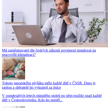
Má zaměstnavatel dle českých zákonů povinnost instalovat na
pracovišti klimatizaci?
Tohoto japonského plyšáka mělo každé dítě v ČSSR. Dnes je
raritou a sběratelé ho vykupují za tisíce
V osmdesátých letech minulého století po něm toužilo snad každé
dítě v Československu. Kdo ho neměl...