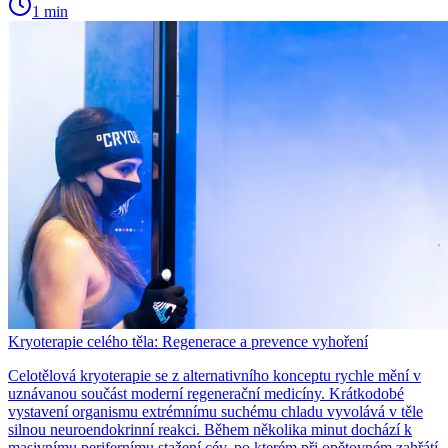
1 min
Kryoterapie celého těla: Regenerace a prevence vyhoření
Celotělová kryoterapie se z alternativního konceptu rychle mění v
uznávanou součást moderní regenerační medicíny. Krátkodobé
vystavení organismu extrémnímu suchému chladu vyvolává v těle
silnou neuroendokrinní reakci. Během několika minut dochází k
masivnímu perifernímu stažení cév, po kterém při opětovném zahřátí