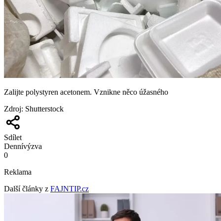
Zalijte polystyren acetonem. Vznikne něco úžasného
Zdroj
:
Shutterstock
Sdílet
Denní
výzva
0
Reklama
Další články z
FAJNTIP.cz