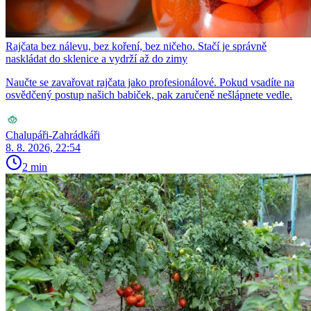
Rajčata bez nálevu, bez koření, bez ničeho. Stačí je správně
naskládat do sklenice a vydrží až do zimy
Naučte se zavařovat rajčata jako profesionálové. Pokud vsadíte na
osvědčený postup našich babiček, pak zaručeně nešlápnete vedle.
Chalupáři-Zahrádkáři
8. 8. 2026, 22:54
2 min