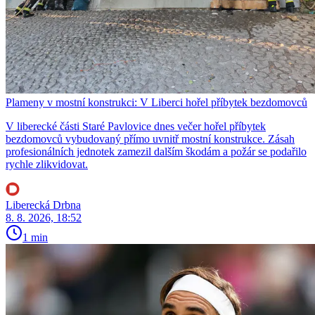
Plameny v mostní konstrukci: V Liberci hořel příbytek bezdomovců
V liberecké části Staré Pavlovice dnes večer hořel příbytek
bezdomovců vybudovaný přímo uvnitř mostní konstrukce. Zásah
profesionálních jednotek zamezil dalším škodám a požár se podařilo
rychle zlikvidovat.
Liberecká Drbna
8. 8. 2026, 18:52
1 min