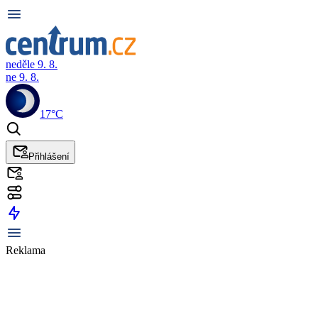
neděle 9. 8.
ne 9. 8.
17°C
Přihlášení
Reklama