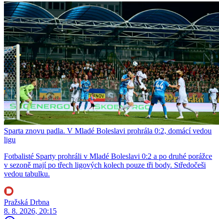
Sparta znovu padla. V Mladé Boleslavi prohrála 0:2, domácí vedou
ligu
Fotbalisté Sparty prohráli v Mladé Boleslavi 0:2 a po druhé porážce
v sezoně mají po třech ligových kolech pouze tři body. Středočeši
vedou tabulku.
Pražská Drbna
8. 8. 2026, 20:15