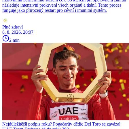
následuje intenzivní prokrvení všech orgánů a tkání. Tento proces
funguje jako přirozený restart pro cévní i imunitní systém.
Plné zdraví
8. 8. 2026, 20:07
2 min
Nejdůležitější podpis roku? Pogačarův dědic Del Toro se zavázal