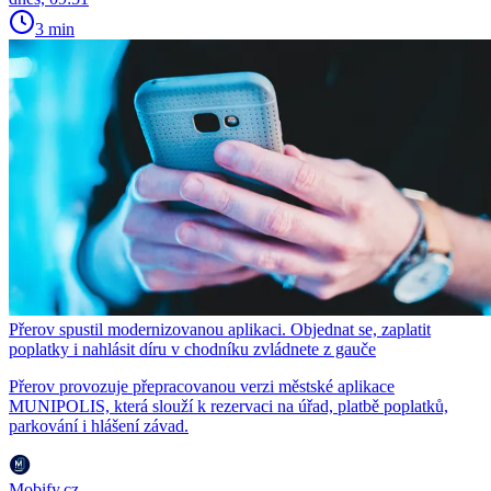
3 min
Přerov spustil modernizovanou aplikaci. Objednat se, zaplatit
poplatky i nahlásit díru v chodníku zvládnete z gauče
Přerov provozuje přepracovanou verzi městské aplikace
MUNIPOLIS, která slouží k rezervaci na úřad, platbě poplatků,
parkování i hlášení závad.
Mobify.cz