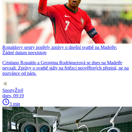
Ronaldovy sestry popřely zprávy o dnešní svatbě na Madeiře:
Žádné datum neexistuje
Cristiano Ronaldo a Georgina Rodríguezová se dnes na Madeiře
nevzali. Zprávy o svatbě stály na řetězci neověřených přepisů, ne na
pozvánce od páru.
SportyŽivě
dnes, 09:19
3 min