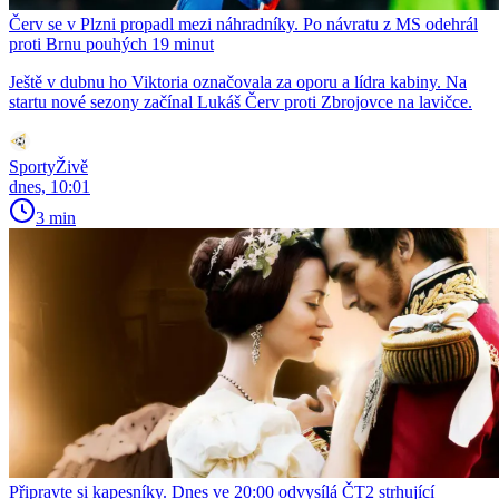
Červ se v Plzni propadl mezi náhradníky. Po návratu z MS odehrál
proti Brnu pouhých 19 minut
Ještě v dubnu ho Viktoria označovala za oporu a lídra kabiny. Na
startu nové sezony začínal Lukáš Červ proti Zbrojovce na lavičce.
SportyŽivě
dnes, 10:01
3 min
Připravte si kapesníky. Dnes ve 20:00 odvysílá ČT2 strhující