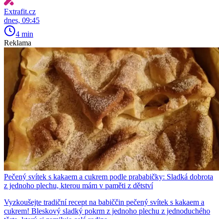
Extrafit.cz
dnes, 09:45
4 min
Reklama
Pečený svítek s kakaem a cukrem podle prababičky: Sladká dobrota
z jednoho plechu, kterou mám v paměti z dětství
Vyzkoušejte tradiční recept na babiččin pečený svítek s kakaem a
cukrem! Bleskový sladký pokrm z jednoho plechu z jednoduchého