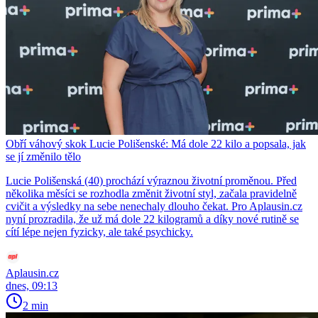
Obří váhový skok Lucie Polišenské: Má dole 22 kilo a popsala, jak
se jí změnilo tělo
Lucie Polišenská (40) prochází výraznou životní proměnou. Před
několika měsíci se rozhodla změnit životní styl, začala pravidelně
cvičit a výsledky na sebe nenechaly dlouho čekat. Pro Aplausin.cz
nyní prozradila, že už má dole 22 kilogramů a díky nové rutině se
cítí lépe nejen fyzicky, ale také psychicky.
Aplausin.cz
dnes, 09:13
2 min