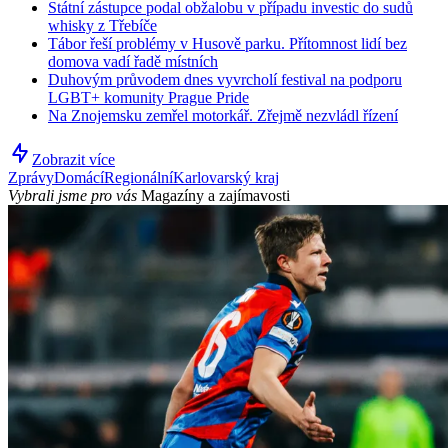
Státní zástupce podal obžalobu v případu investic do sudů
whisky z Třebíče
Tábor řeší problémy v Husově parku. Přítomnost lidí bez
domova vadí řadě místních
Duhovým průvodem dnes vyvrcholí festival na podporu
LGBT+ komunity Prague Pride
Na Znojemsku zemřel motorkář. Zřejmě nezvládl řízení
Zobrazit více
Zprávy
Domácí
Regionální
Karlovarský kraj
Vybrali jsme pro vás
Magazíny a zajímavosti