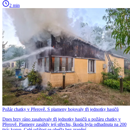
2 min
Požár chatky v Přerově. S plameny bojovaly tři jednotky hasičů
Dnes brzy ráno zasahovaly tři jednotky hasičů u požáru chatky v
Přerově. Plameny zasáhly její střechu, škoda byla odhadnuta na 200
tisíc korun. Celé událost se obešla bez zranění.