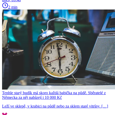
2 min
Tenhle starý budík má skoro každá babička na půdě. Sběratelé z
Německa za něj nabízejí i 10 000 Kč
Leží ve sklepě, v krabici na půdě nebo za sklem staré vitríny. […]