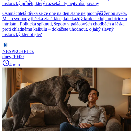
historický příběh, který rozseká i ty nejtvrdší povahy
Osmnáctiletá dívka se ze dne na den stane nejmocnější ženou světa.
Místo svobody ji čeká zlatá klec, kde každý krok sledují ambiciózní
intrikáni. Politická spiknutí, šepoty v palácových chodbách a láska
proti chladnému kalkulu – dokážete uhodnout, o jaký slavný
historický klenot jde?
NESPECHEJ.cz
dnes, 10:00
4 min