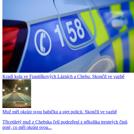
Kradl kola ve Františkových Lázních a Chebu. Skončil ve vazbě
Muž měl okrást svou babičku a ujet policii. Skončil ve vazbě
Třicetiletý muž z Chebska čelí podezření z několika trestných činů
poté, co měl okrást svou...