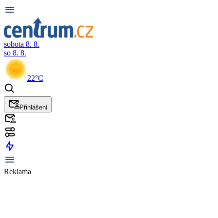
sobota 8. 8.
so 8. 8.
22°C
Přihlášení
Reklama