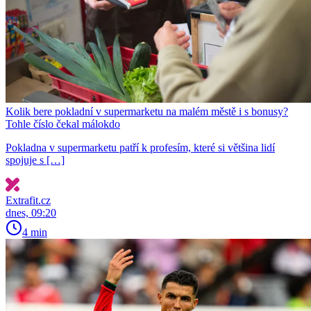
Kolik bere pokladní v supermarketu na malém městě i s bonusy?
Tohle číslo čekal málokdo
Pokladna v supermarketu patří k profesím, které si většina lidí
spojuje s […]
Extrafit.cz
dnes, 09:20
4 min