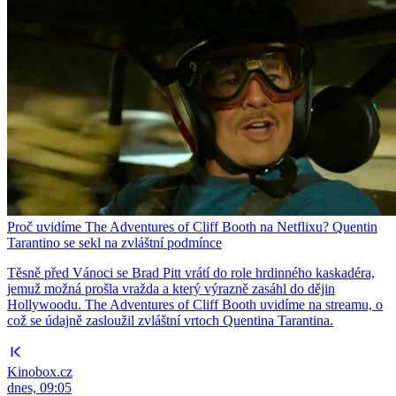
Proč uvidíme The Adventures of Cliff Booth na Netflixu? Quentin
Tarantino se sekl na zvláštní podmínce
Těsně před Vánoci se Brad Pitt vrátí do role hrdinného kaskadéra,
jemuž možná prošla vražda a který výrazně zasáhl do dějin
Hollywoodu. The Adventures of Cliff Booth uvidíme na streamu, o
což se údajně zasloužil zvláštní vrtoch Quentina Tarantina.
Kinobox.cz
dnes, 09:05