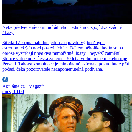
Nebe předvede něco mimořádného. Jediná noc spojí dva vzácné
úkazy
Středa 12. srpna nabídne jednu z opravdu výjimečných
astronomických nocí posledních let. Během několika hodin se na
obloze vystřídají hned dva mimořádné úkazy - největší zatmění
Slunce viditelné z Česka za téměř 30 let a vrchol meteorického roje
Perseid. Taková kombinace je mimořádně vzácná a pokud bude přát
počasí, čeká pozorovatele nezapomenutelná podívaná.
Aktuálně.cz - Magazín
dnes, 10:00