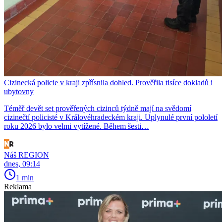
Cizinecká policie v kraji zpřísnila dohled. Prověřila tisíce dokladů i
ubytovny
Téměř devět set prověřených cizinců týdně mají na svědomí
cizinečtí policisté v Královéhradeckém kraji. Uplynulé první pololetí
roku 2026 bylo velmi vytížené. Během šesti…
Náš REGION
dnes, 09:14
1 min
Reklama