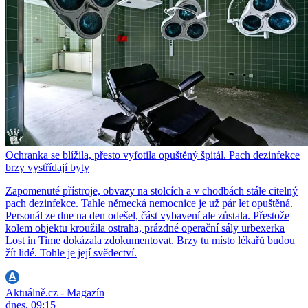
Ochranka se blížila, přesto vyfotila opuštěný špitál. Pach dezinfekce
brzy vystřídají byty
Zapomenuté přístroje, obvazy na stolcích a v chodbách stále citelný
pach dezinfekce. Tahle německá nemocnice je už pár let opuštěná.
Personál ze dne na den odešel, část vybavení ale zůstala. Přestože
kolem objektu kroužila ostraha, prázdné operační sály urbexerka
Lost in Time dokázala zdokumentovat. Brzy tu místo lékařů budou
žít lidé. Tohle je její svědectví.
Aktuálně.cz - Magazín
dnes, 09:15