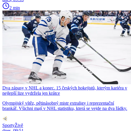
2 min
Dva zápasy v NHL a konec. 15 českých hokejistů, kterým kariéra v
nejlepší lize vydržela jen krátce
Olympijský vítěz, pětinásobný mistr extraligy i reprezentační
brankář. Všichni mají v NHL statistiku, která se vejde na dva řádky.
SportyŽivě
dnes, 09:51