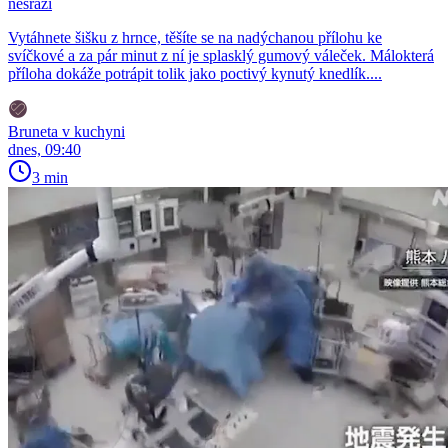
nesrazí
Vytáhnete šišku z hrnce, těšíte se na nadýchanou přílohu ke
svíčkové a za pár minut z ní je splasklý gumový váleček. Málokterá
příloha dokáže potrápit tolik jako poctivý kynutý knedlík....
Bruneta v kuchyni
dnes, 09:40
3 min