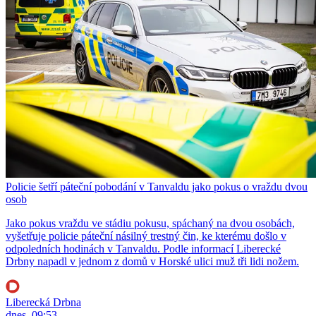
Policie šetří páteční pobodání v Tanvaldu jako pokus o vraždu dvou
osob
Jako pokus vraždu ve stádiu pokusu, spáchaný na dvou osobách,
vyšetřuje policie páteční násilný trestný čin, ke kterému došlo v
odpoledních hodinách v Tanvaldu. Podle informací Liberecké
Drbny napadl v jednom z domů v Horské ulici muž tři lidi nožem.
Liberecká Drbna
dnes, 09:53