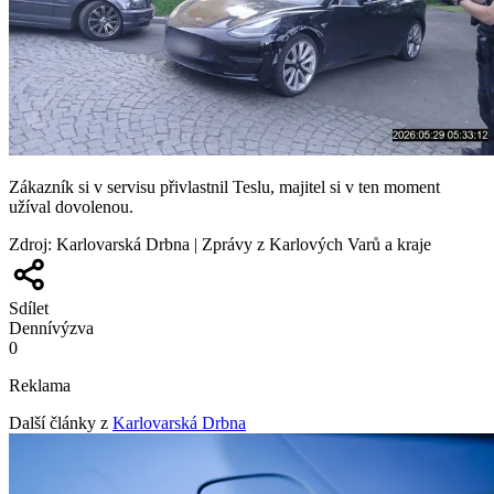
Zákazník si v servisu přivlastnil Teslu, majitel si v ten moment
užíval dovolenou.
Zdroj
:
Karlovarská Drbna | Zprávy z Karlových Varů a kraje
Sdílet
Denní
výzva
0
Reklama
Další články z
Karlovarská Drbna