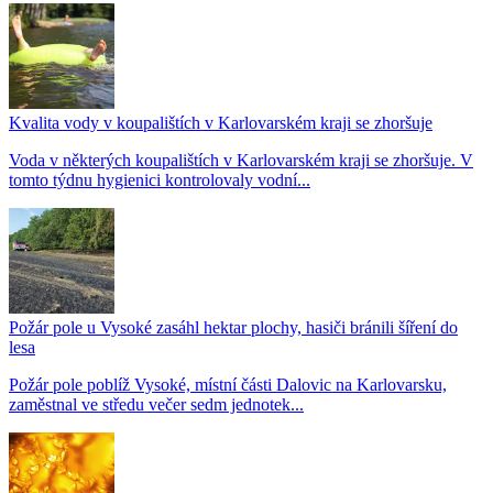
Kvalita vody v koupalištích v Karlovarském kraji se zhoršuje
Voda v některých koupalištích v Karlovarském kraji se zhoršuje. V
tomto týdnu hygienici kontrolovaly vodní...
Požár pole u Vysoké zasáhl hektar plochy, hasiči bránili šíření do
lesa
Požár pole poblíž Vysoké, místní části Dalovic na Karlovarsku,
zaměstnal ve středu večer sedm jednotek...