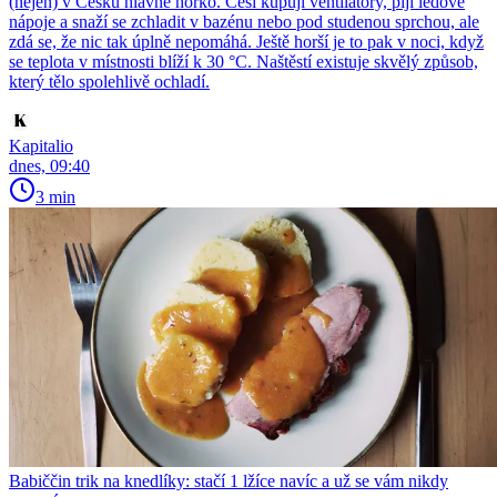
(nejen) v Česku hlavně horko. Češi kupují ventilátory, pijí ledové
nápoje a snaží se zchladit v bazénu nebo pod studenou sprchou, ale
zdá se, že nic tak úplně nepomáhá. Ještě horší je to pak v noci, když
se teplota v místnosti blíží k 30 °C. Naštěstí existuje skvělý způsob,
který tělo spolehlivě ochladí.
Kapitalio
dnes, 09:40
3 min
Babiččin trik na knedlíky: stačí 1 lžíce navíc a už se vám nikdy