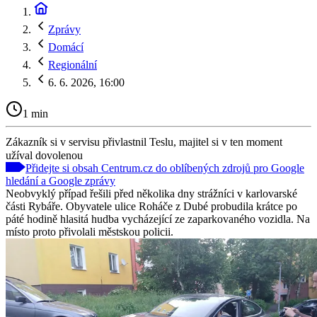
Zprávy
Domácí
Regionální
6. 6. 2026, 16:00
1 min
Zákazník si v servisu přivlastnil Teslu, majitel si v ten moment
užíval dovolenou
Přidejte si obsah Centrum.cz do oblíbených zdrojů pro Google
hledání a Google zprávy
Neobvyklý případ řešili před několika dny strážníci v karlovarské
části Rybáře. Obyvatele ulice Roháče z Dubé probudila krátce po
páté hodině hlasitá hudba vycházející ze zaparkovaného vozidla. Na
místo proto přivolali městskou policii.