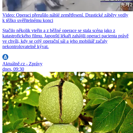
Video: Operaci přerušilo náhlé zemětřesení. Drastické záběry vedly
k těžko uvěřitelnému konci
Stačilo několik vteřin a z běžné operace se stala scéna jako z
katastrofického filmu. Japonští lékaři zahájili operaci pacienta právě
ve chvíli, kdy se celý operační sál a jeho mobiliář začaly
nekontrolovatelně kývat.
Aktuálně.cz - Zprávy
dnes, 09:30