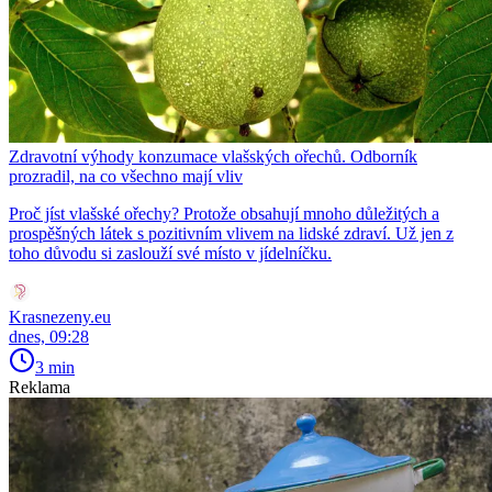
Zdravotní výhody konzumace vlašských ořechů. Odborník
prozradil, na co všechno mají vliv
Proč jíst vlašské ořechy? Protože obsahují mnoho důležitých a
prospěšných látek s pozitivním vlivem na lidské zdraví. Už jen z
toho důvodu si zaslouží své místo v jídelníčku.
Krasnezeny.eu
dnes, 09:28
3 min
Reklama