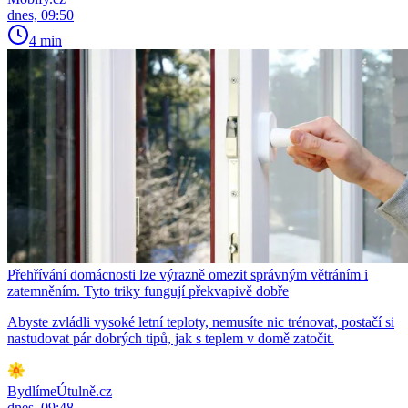
dnes, 09:50
4 min
Přehřívání domácnosti lze výrazně omezit správným větráním i
zatemněním. Tyto triky fungují překvapivě dobře
Abyste zvládli vysoké letní teploty, nemusíte nic trénovat, postačí si
nastudovat pár dobrých tipů, jak s teplem v domě zatočit.
BydlímeÚtulně.cz
dnes, 09:48