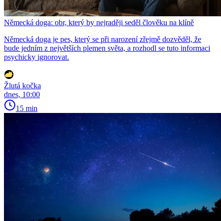
Německá doga: obr, který by nejraději seděl člověku na klíně
Německá doga je pes, který se při narození zřejmě dozvěděl, že
bude jedním z největších plemen světa, a rozhodl se tuto informaci
psychicky ignorovat.
Žlutá kočka
dnes, 10:00
15 min