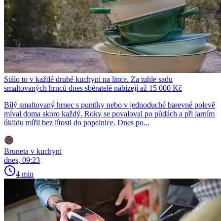
Stálo to v každé druhé kuchyni na lince. Za tuhle sadu
smaltovaných hrnců dnes sběratelé nabízejí až 15 000 Kč
Bílý smaltovaný hrnec s puntíky nebo v jednoduché barevné polevě
míval doma skoro každý. Roky se povaloval po půdách a při jarním
úklidu mířil bez lítosti do popelnice. Dnes po...
Bruneta v kuchyni
dnes, 09:23
4 min