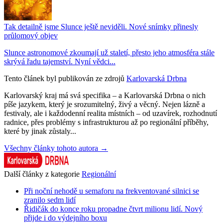
Tak detailně jsme Slunce ještě neviděli. Nové snímky přinesly
průlomový objev
Slunce astronomové zkoumají už staletí, přesto jeho atmosféra stále
skrývá řadu tajemství. Nyní vědci...
Tento článek byl publikován ze zdrojů
Karlovarská Drbna
Karlovarský kraj má svá specifika – a Karlovarská Drbna o nich
píše jazykem, který je srozumitelný, živý a věcný. Nejen lázně a
festivaly, ale i každodenní realita místních – od uzavírek, rozhodnutí
radnice, přes problémy s infrastrukturou až po regionální příběhy,
které by jinak zůstaly...
Všechny články tohoto autora →
Další články z kategorie
Regionální
Při noční nehodě u semaforu na frekventované silnici se
zranilo sedm lidí
Řidičák do konce roku propadne čtvrt milionu lidí. Nový
přijde i do výdejního boxu