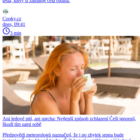
těsta, který si zamiluje celá rodina.
Cooky.cz
dnes, 09:41
3 min
Ani ledové pití, ani sprcha: Nejlepší způsob zchlazení Češi ignorují,
škodí tím sami sobě
Předpovědi meteorologů naznačují, že i po zbytek srpna bude