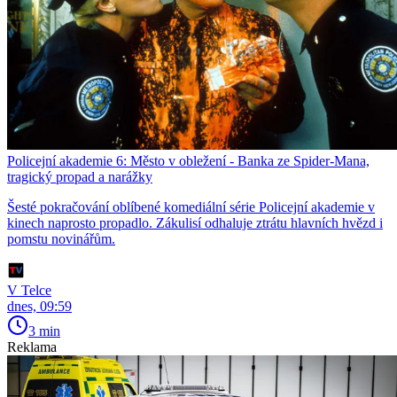
Policejní akademie 6: Město v obležení - Banka ze Spider-Mana,
tragický propad a narážky
Šesté pokračování oblíbené komediální série Policejní akademie v
kinech naprosto propadlo. Zákulisí odhaluje ztrátu hlavních hvězd i
pomstu novinářům.
V Telce
dnes, 09:59
3 min
Reklama