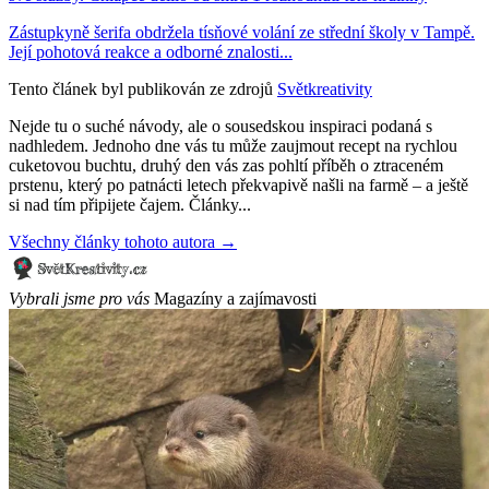
Zástupkyně šerifa obdržela tísňové volání ze střední školy v Tampě.
Její pohotová reakce a odborné znalosti...
Tento článek byl publikován ze zdrojů
Světkreativity
Nejde tu o suché návody, ale o sousedskou inspiraci podaná s
nadhledem. Jednoho dne vás tu může zaujmout recept na rychlou
cuketovou buchtu, druhý den vás zas pohltí příběh o ztraceném
prstenu, který po patnácti letech překvapivě našli na farmě – a ještě
si nad tím připijete čajem. Články...
Všechny články tohoto autora →
Vybrali jsme pro vás
Magazíny a zajímavosti