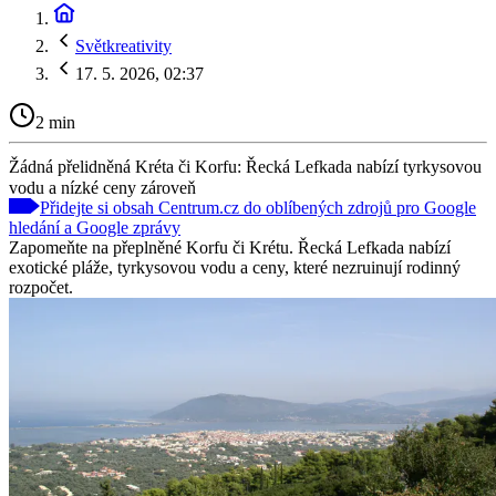
Světkreativity
17. 5. 2026, 02:37
2 min
Žádná přelidněná Kréta či Korfu: Řecká Lefkada nabízí tyrkysovou
vodu a nízké ceny zároveň
Přidejte si obsah Centrum.cz do oblíbených zdrojů pro Google
hledání a Google zprávy
Zapomeňte na přeplněné Korfu či Krétu. Řecká Lefkada nabízí
exotické pláže, tyrkysovou vodu a ceny, které nezruinují rodinný
rozpočet.