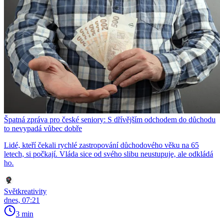
Špatná zpráva pro české seniory: S dřívějším odchodem do důchodu
to nevypadá vůbec dobře
Lidé, kteří čekali rychlé zastropování důchodového věku na 65
letech, si počkají. Vláda sice od svého slibu neustupuje, ale odkládá
ho.
Světkreativity
dnes, 07:21
3 min