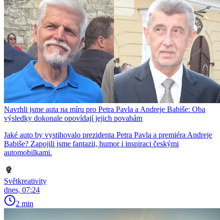
Navrhli jsme auta na míru pro Petra Pavla a Andreje Babiše: Oba
výsledky dokonale opovídají jejich povahám
Jaké auto by vystihovalo prezidenta Petra Pavla a premiéra Andreje
Babiše? Zapojili jsme fantazii, humor i inspiraci českými
automobilkami.
Světkreativity
dnes, 07:24
2 min