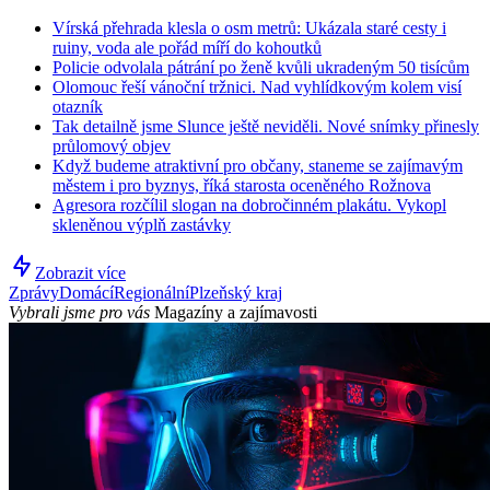
Vírská přehrada klesla o osm metrů: Ukázala staré cesty i
ruiny, voda ale pořád míří do kohoutků
Policie odvolala pátrání po ženě kvůli ukradeným 50 tisícům
Olomouc řeší vánoční tržnici. Nad vyhlídkovým kolem visí
otazník
Tak detailně jsme Slunce ještě neviděli. Nové snímky přinesly
průlomový objev
Když budeme atraktivní pro občany, staneme se zajímavým
městem i pro byznys, říká starosta oceněného Rožnova
Agresora rozčílil slogan na dobročinném plakátu. Vykopl
skleněnou výplň zastávky
Zobrazit více
Zprávy
Domácí
Regionální
Plzeňský kraj
Vybrali jsme pro vás
Magazíny a zajímavosti