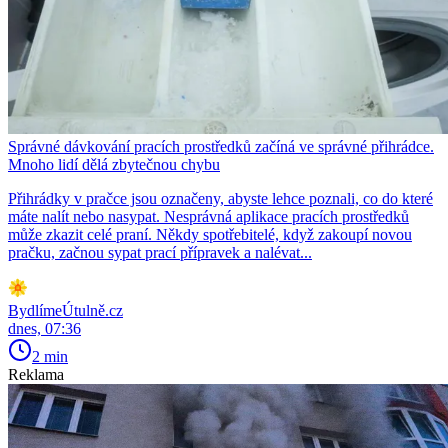
Správné dávkování pracích prostředků začíná ve správné přihrádce.
Mnoho lidí dělá zbytečnou chybu
Přihrádky v pračce jsou označeny, abyste lehce poznali, co do které
máte nalít nebo nasypat. Nesprávná aplikace pracích prostředků
může zkazit celé praní. Někdy spotřebitelé, když zakoupí novou
pračku, začnou sypat prací přípravek a nalévat...
BydlímeÚtulně.cz
dnes, 07:36
2 min
Reklama