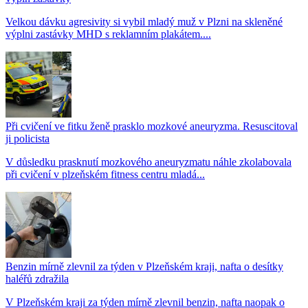
Velkou dávku agresivity si vybil mladý muž v Plzni na skleněné
výplni zastávky MHD s reklamním plakátem....
Při cvičení ve fitku ženě prasklo mozkové aneuryzma. Resuscitoval
ji policista
V důsledku prasknutí mozkového aneuryzmatu náhle zkolabovala
při cvičení v plzeňském fitness centru mladá...
Benzin mírně zlevnil za týden v Plzeňském kraji, nafta o desítky
haléřů zdražila
V Plzeňském kraji za týden mírně zlevnil benzin, nafta naopak o