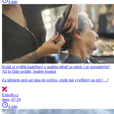
4 min
Kolik si vydělá kadeřnice v malém městě za měsíc i se spropitným?
Až to číslo uvidíte, budete koukat
Za křeslem stojí od rána do večera, ceník má vyvěšený na zdi […]
Extrafit.cz
dnes, 07:19
4 min