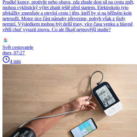
Prudké kopce, protivítr nebo obava, zda zbude dost sil na cestu zpět,
mohou cyklistický výlet zhatit ještě před startem. Elektrokolo tyto
překážky zmenšuje a otevírá cestu i těm, kteří by si na běžném kole
netroufli. Motor sice část námahy převezme, pohyb však z jízdy
nemizí. Výsledkem mohou být delší trasy, více času venku a hlavně
větší chuť vyrazit znovu. Co ale říkají nejnovější studie?
Svět cestovatele
dnes, 07:27
4 min