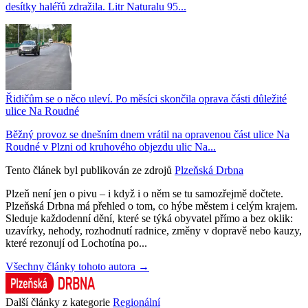
desítky haléřů zdražila. Litr Naturalu 95...
Řidičům se o něco uleví. Po měsíci skončila oprava části důležité
ulice Na Roudné
Běžný provoz se dnešním dnem vrátil na opravenou část ulice Na
Roudné v Plzni od kruhového objezdu ulic Na...
Tento článek byl publikován ze zdrojů
Plzeňská Drbna
Plzeň není jen o pivu – i když i o něm se tu samozřejmě dočtete.
Plzeňská Drbna má přehled o tom, co hýbe městem i celým krajem.
Sleduje každodenní dění, které se týká obyvatel přímo a bez oklik:
uzavírky, nehody, rozhodnutí radnice, změny v dopravě nebo kauzy,
které rezonují od Lochotína po...
Všechny články tohoto autora →
Další články z kategorie
Regionální