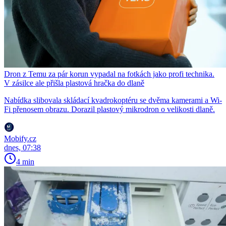
Dron z Temu za pár korun vypadal na fotkách jako profi technika.
V zásilce ale přišla plastová hračka do dlaně
Nabídka slibovala skládací kvadrokoptéru se dvěma kamerami a Wi-
Fi přenosem obrazu. Dorazil plastový mikrodron o velikosti dlaně.
Mobify.cz
dnes, 07:38
4 min