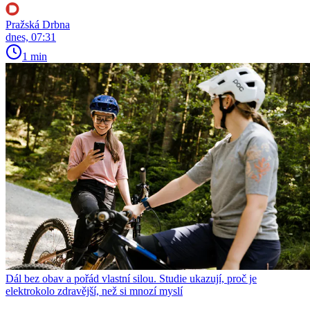
Pražská Drbna
dnes, 07:31
1 min
Dál bez obav a pořád vlastní silou. Studie ukazují, proč je
elektrokolo zdravější, než si mnozí myslí