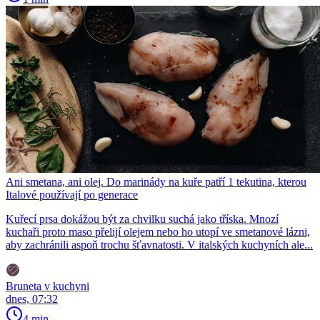
Ani smetana, ani olej. Do marinády na kuře patří 1 tekutina, kterou
Italové používají po generace
Kuřecí prsa dokážou být za chvilku suchá jako tříska. Mnozí
kuchaři proto maso přelijí olejem nebo ho utopí ve smetanové lázni,
aby zachránili aspoň trochu šťavnatosti. V italských kuchyních ale...
Bruneta v kuchyni
dnes, 07:32
4 min