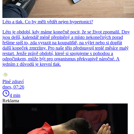
Léto a tlak. Co by měli vědět nejen hypertonici?
Léto je období, kdy máme konečně pocit, že se život zpomalil. Dny
jsou delší, kalendář méně přeplněný a místo nekonečných porad
řešíme spíš to, zda vyrazit na koupaliště, na výlet nebo si dopřát
další kopeček zmrzliny. Pro naše tělo představují teplé měsíce malý
restart. Jenže právě období, které si spojujeme s pohodou a
odpočinkem, může být pro organismus překvapivě náročné. A
jedním z důvodů je krevní tlak.
Plné zdraví
dnes, 07:26
4 min
Reklama