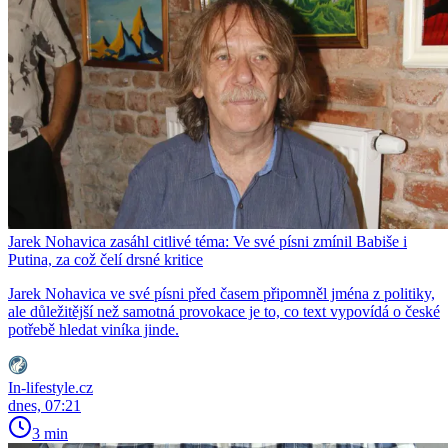
Jarek Nohavica zasáhl citlivé téma: Ve své písni zmínil Babiše i
Putina, za což čelí drsné kritice
Jarek Nohavica ve své písni před časem připomněl jména z politiky,
ale důležitější než samotná provokace je to, co text vypovídá o české
potřebě hledat viníka jinde.
In-lifestyle.cz
dnes, 07:21
3 min