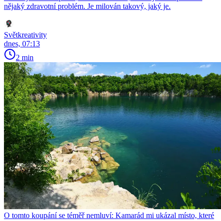
nějaký zdravotní problém. Je milován takový, jaký je.
Světkreativity
dnes, 07:13
2 min
O tomto koupání se téměř nemluví: Kamarád mi ukázal místo, které