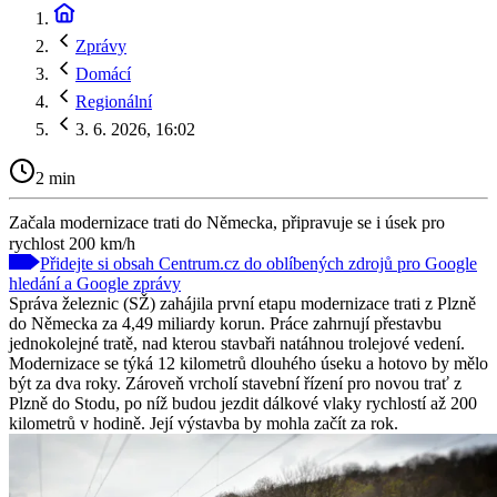
Zprávy
Domácí
Regionální
3. 6. 2026, 16:02
2 min
Začala modernizace trati do Německa, připravuje se i úsek pro
rychlost 200 km/h
Přidejte si obsah Centrum.cz do oblíbených zdrojů pro Google
hledání a Google zprávy
Správa železnic (SŽ) zahájila první etapu modernizace trati z Plzně
do Německa za 4,49 miliardy korun. Práce zahrnují přestavbu
jednokolejné tratě, nad kterou stavbaři natáhnou trolejové vedení.
Modernizace se týká 12 kilometrů dlouhého úseku a hotovo by mělo
být za dva roky. Zároveň vrcholí stavební řízení pro novou trať z
Plzně do Stodu, po níž budou jezdit dálkové vlaky rychlostí až 200
kilometrů v hodině. Její výstavba by mohla začít za rok.