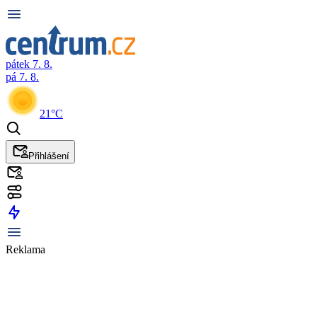
pátek 7. 8.
pá 7. 8.
21°C
Přihlášení
Reklama