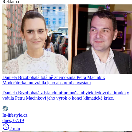
Reklama
Daniela Brzobohatá totálně znemožnila Petra Macinku:
Moderátorka mu vrátila jeho absurdní chvástání
Daniela Brzobohatá z Islandu připomněla úbytek ledovců a ironicky
vrátila Petru Macinkovi jeho výrok o konci klimatické krize.
In-lifestyle.cz
dnes, 07:19
2 min