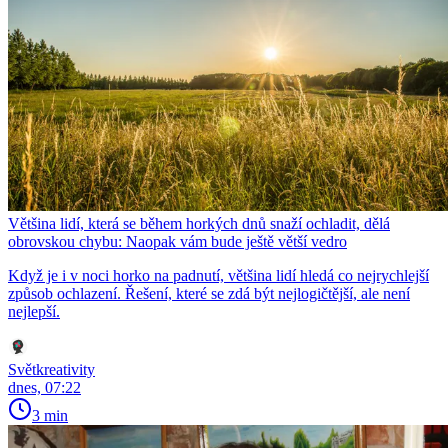
Většina lidí, která se během horkých dnů snaží ochladit, dělá
obrovskou chybu: Naopak vám bude ještě větší vedro
Když je i v noci horko na padnutí, většina lidí hledá co nejrychlejší
způsob ochlazení. Řešení, které se zdá být nejlogičtější, ale není
nejlepší.
Světkreativity
dnes, 07:22
3 min