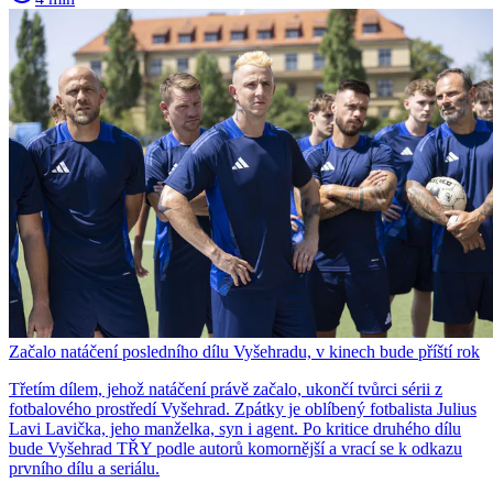
Začalo natáčení posledního dílu Vyšehradu, v kinech bude příští rok
Třetím dílem, jehož natáčení právě začalo, ukončí tvůrci sérii z
fotbalového prostředí Vyšehrad. Zpátky je oblíbený fotbalista Julius
Lavi Lavička, jeho manželka, syn i agent. Po kritice druhého dílu
bude Vyšehrad TŘY podle autorů komornější a vrací se k odkazu
prvního dílu a seriálu.