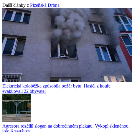
Další články z
Plzeňská Drbna
Elektrická koloběžka způsobila požár bytu. Hasiči z kouře
evakuovali 22 obyvatel
Agresora rozčílil slogan na dobročinném plakátu. Vykopl skleněnou
výplň zastávky