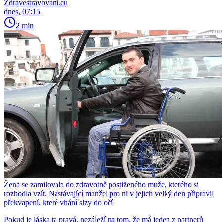
Zdravestravovani.eu
dnes, 07:15
2 min
Žena se zamilovala do zdravotně postiženého muže, kterého si
rozhodla vzít. Nastávající manžel pro ni v jejich velký den připravil
překvapení, které vhání slzy do očí
Pokud je láska ta pravá, nezáleží na tom, že má jeden z partnerů