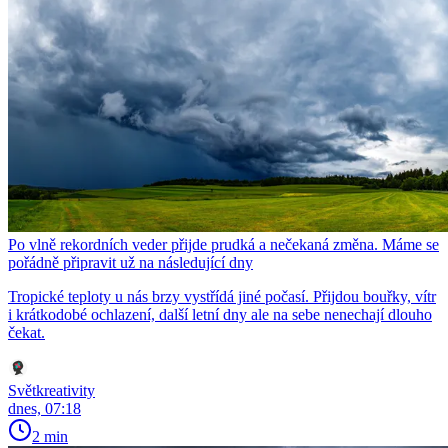
Po vlně rekordních veder přijde prudká a nečekaná změna. Máme se
pořádně připravit už na následující dny
Tropické teploty u nás brzy vystřídá jiné počasí. Přijdou bouřky, vítr
i krátkodobé ochlazení, další letní dny ale na sebe nenechají dlouho
čekat.
Světkreativity
dnes, 07:18
2 min