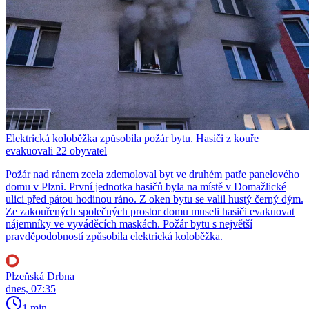
Elektrická koloběžka způsobila požár bytu. Hasiči z kouře
evakuovali 22 obyvatel
Požár nad ránem zcela zdemoloval byt ve druhém patře panelového
domu v Plzni. První jednotka hasičů byla na místě v Domažlické
ulici před pátou hodinou ráno. Z oken bytu se valil hustý černý dým.
Ze zakouřených společných prostor domu museli hasiči evakuovat
nájemníky ve vyváděcích maskách. Požár bytu s největší
pravděpodobností způsobila elektrická koloběžka.
Plzeňská Drbna
dnes, 07:35
1 min