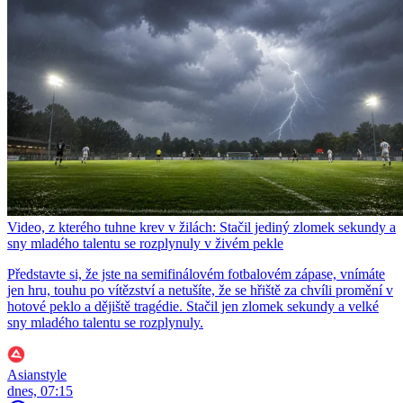
Video, z kterého tuhne krev v žilách: Stačil jediný zlomek sekundy a
sny mladého talentu se rozplynuly v živém pekle
Představte si, že jste na semifinálovém fotbalovém zápase, vnímáte
jen hru, touhu po vítězství a netušíte, že se hřiště za chvíli promění v
hotové peklo a dějiště tragédie. Stačil jen zlomek sekundy a velké
sny mladého talentu se rozplynuly.
Asianstyle
dnes, 07:15