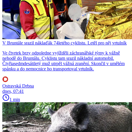
V Bruntále srazil náklaďák 74letého cyklistu. Letěl pro něj vrtulník
Ve čtvrtek brzy odpoledne vyjížděli záchranářské týmy k vážně
nehodě do Bruntálu. Cyklistu tam srazil nákladní automobil.
Čtyřiasedmdesátiletý muž utrpěl vážná zranění. Skončil v umělém
spánku a do nemocnice ho transportoval vrtulník.
Ostravská Drbna
dnes, 07:41
1 min