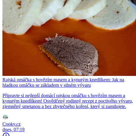
Rajská omáčka s hovězím masem a kynutým knedlíkem: Jak na
hladkou omáčku se základem v silném vývaru
Připravte si nejlepší domácí rajskou omáčku s hovězím masem a
kynutým knedlíkem! Osvědčený rodinný recept z poctivého vývaru,
zjemněný smetanou a bez zbytečného koření, který si zamilujete.
Cooky.cz
dnes, 07:19