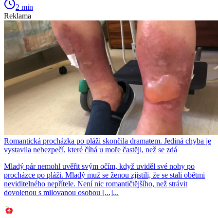
2 min
Reklama
Romantická procházka po pláži skončila dramatem. Jediná chyba je
vystavila nebezpečí, které číhá u moře častěji, než se zdá
Mladý pár nemohl uvěřit svým očím, když uviděl své nohy po
procházce po pláži. Mladý muž se ženou zjistili, že se stali obětmi
neviditelného nepřítele. Není nic romantičtějšího, než strávit
dovolenou s milovanou osobou [...]...