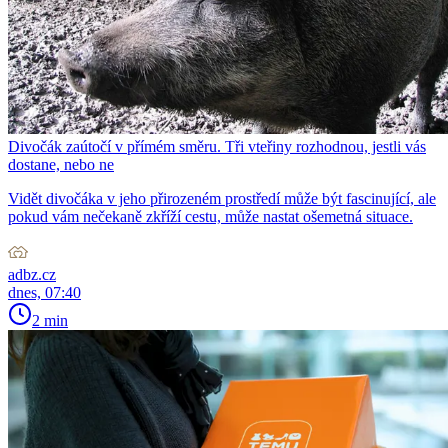
Divočák zaútočí v přímém směru. Tři vteřiny rozhodnou, jestli vás
dostane, nebo ne
Vidět divočáka v jeho přirozeném prostředí může být fascinující, ale
pokud vám nečekaně zkříží cestu, může nastat ošemetná situace.
adbz.cz
dnes, 07:40
2 min