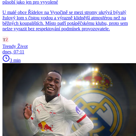
působí jako jen pro vyvolené
U malé obce Řídelov na Vysočině se mezi stromy ukrývá bývalý
žulový lom s čistou vodou a výrazně klidnější atmosférou než na
běžných koupalištích. Místo patří potápěčskému klubu, proto sem
nelze vyrazit bez respektování podmínek provozovatele.
Trendy Život
dnes, 07:11
3 min