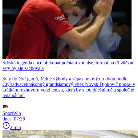
Srbská legenda chce překopat počítání v tenise, formát na tři vítězné
sety by ale zachovala
Sety do čtyř gamů, žádné výhody a zápas hotový do dvou hodin.
Čtyřiadvacetinásobný grandslamový vítěz Novak Djokovič popsal v
krátkém rozhovoru verzi tenisu, která by s tou dnešní měla společné
leda náčiní.
SportWin
dnes, 07:26
2 min