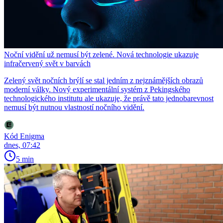
Noční vidění už nemusí být zelené. Nová technologie ukazuje
infračervený svět v barvách
Zelený svět nočních brýlí se stal jedním z nejznámějších obrazů
moderní války. Nový experimentální systém z Pekingského
technologického institutu ale ukazuje, že právě tato jednobarevnost
nemusí být nutnou vlastností nočního vidění.
Kód Enigma
dnes, 07:42
5 min