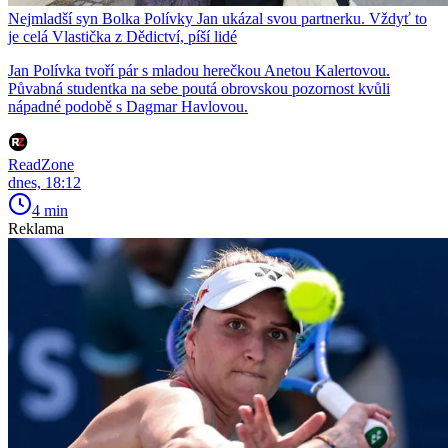
Nejmladší syn Bolka Polívky Jan ukázal svou partnerku. Vždyť to
je celá Vlastička z Dědictví, píší lidé
Jan Polívka tvoří pár s mladou herečkou Anetou Kalertovou.
Půvabná studentka na sebe poutá obrovskou pozornost kvůli
nápadné podobě s Dagmar Havlovou.
ReadZone
dnes, 18:12
4 min
Reklama