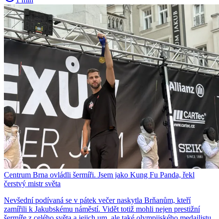
Centrum Brna ovládli šermíři. Jsem jako Kung Fu Panda, řekl
čerstvý mistr světa
Nevšední podívaná se v pátek večer naskytla Brňanům, kteří
zamířili k Jakubskému náměstí. Vidět totiž mohli nejen prestižní
šermíře z celého světa a jejich um, ale také olympijského medailistu