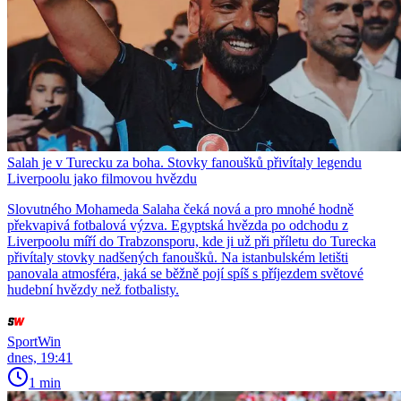
Salah je v Turecku za boha. Stovky fanoušků přivítaly legendu
Liverpoolu jako filmovou hvězdu
Slovutného Mohameda Salaha čeká nová a pro mnohé hodně
překvapivá fotbalová výzva. Egyptská hvězda po odchodu z
Liverpoolu míří do Trabzonsporu, kde ji už při příletu do Turecka
přivítaly stovky nadšených fanoušků. Na istanbulském letišti
panovala atmosféra, jaká se běžně pojí spíš s příjezdem světové
hudební hvězdy než fotbalisty.
SportWin
dnes, 19:41
1 min