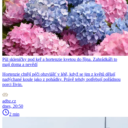
Půl skleničky pod keř a hortenzie kvetou do října. Zahrádkáři to
mají doma a nevědí
Hortenzie chtějí péči obzvlášť v létě, když se jim z květů dělají
nadýchané koule jako z pohádky. Právě tehdy potřebují pořádnou
porci živin.
adbz.cz
dnes, 20:50
2 min