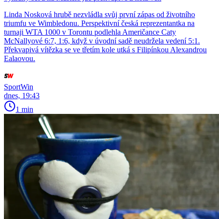
Linda Nosková hrubě nezvládla svůj první zápas od životního
triumfu ve Wimbledonu. Perspektivní česká reprezentantka na
turnaji WTA 1000 v Torontu podlehla Američance Caty
McNallyové 6:7, 1:6, když v úvodní sadě neudržela vedení 5:1.
Překvapivá vítězka se ve třetím kole utká s Filipínkou Alexandrou
Ealaovou.
SportWin
dnes, 19:43
1 min