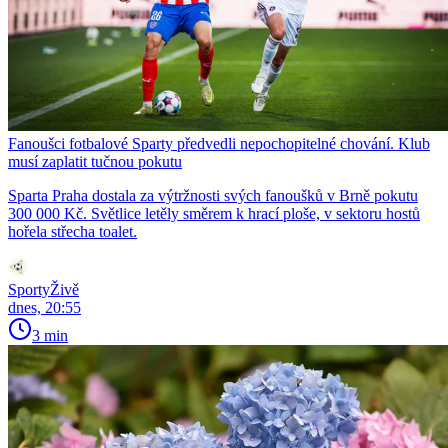
Fanoušci fotbalové Sparty předvedli nepochopitelné chování. Klub
musí zaplatit tučnou pokutu
Sparta Praha dostala za výtržnosti svých fanoušků v Brně pokutu
300 000 Kč. Světlice letěly směrem k hrací ploše, v sektoru hostů
hořela střecha toalet.
SportyŽivě
dnes, 20:55
3 min