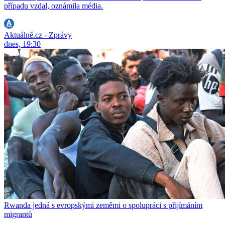
případu vzdal, oznámila média.
Aktuálně.cz - Zprávy
dnes, 19:30
Rwanda jedná s evropskými zeměmi o spolupráci s přijímáním
migrantů