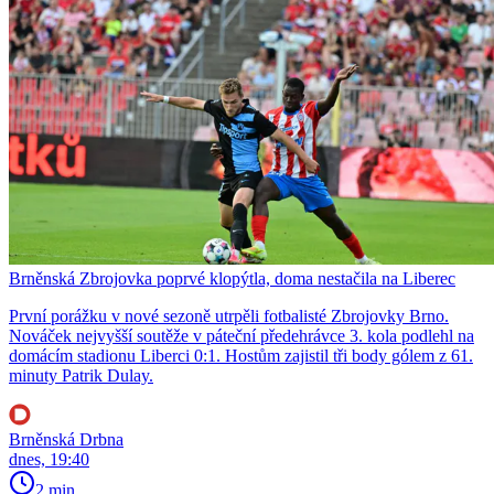
Brněnská Zbrojovka poprvé klopýtla, doma nestačila na Liberec
První porážku v nové sezoně utrpěli fotbalisté Zbrojovky Brno.
Nováček nejvyšší soutěže v páteční předehrávce 3. kola podlehl na
domácím stadionu Liberci 0:1. Hostům zajistil tři body gólem z 61.
minuty Patrik Dulay.
Brněnská Drbna
dnes, 19:40
2 min