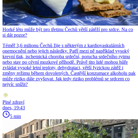
Horké léto může být pro třetinu Čechů větší zátěží pro srdce. Na co
si dát pozor?
Téměř 3,6 milionu Čechů žije s některým z kardiovaskulárních
onemocnění nebo jejich následky. Patří mezi ně například vysoký
krevní tlak, ischemická choroba srdeční, porucha srdečního rytmu
nebo stav po cévní mozkové příhodě. Právě tito lidé mohou hůře
zvládat vysoké letní teploty, dehydrataci, větší fyzickou zátěž i
změny režimu během dovolených. Častější konzumace alkoholu pak
může riziko dále zvyšovat. Jak tedy riziko problémů se srdcem co
nejvíc snížit?
Plné zdraví
dnes, 19:43
5 min