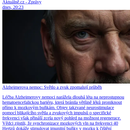
Aktuálně.cz - Zprávy
dnes, 20:23
Alzheimerova nemoc: Světlo a zvuk zpomalují průběh
Léčba Alzheimerovy nemoci narážela dlouhá léta na neprostupnou
hematoencefalickou bariéru, která bránila většině léků proniknout
přímo k mozkovým buňkám. Objev takzvané neurostimulace
pomocí blikajícího světla a zvukových impulsů o specifické
frekvenci však přináší zcela nový pohled na možnost regenerace.
Vědci zjistili, že synchronizace mozkových vln na frekvenci 40
Hertzů dokáže stimulovat imunitní buňky v mozku k čištění