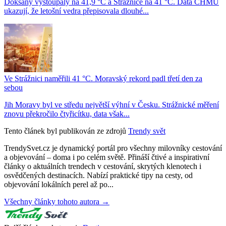
Doksany vystoupaly na 41,9 °C a Strážnice na 41 °C. Data ČHMÚ
ukazují, že letošní vedra přepisovala dlouhé...
Ve Strážnici naměřili 41 °C. Moravský rekord padl třetí den za
sebou
Jih Moravy byl ve středu největší výhní v Česku. Strážnické měření
znovu překročilo čtyřicítku, data však...
Tento článek byl publikován ze zdrojů
Trendy svět
TrendySvet.cz je dynamický portál pro všechny milovníky cestování
a objevování – doma i po celém světě. Přináší čtivé a inspirativní
články o aktuálních trendech v cestování, skrytých klenotech i
osvědčených destinacích. Nabízí praktické tipy na cesty, od
objevování lokálních perel až po...
Všechny články tohoto autora →