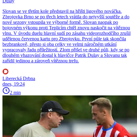
Dulay
Slovan se ve třetím kole představil na hřišti ligového nováčka.
Zbrojovka Brno se po třech letech vrátila do nejvyšší soutěže a do
nové sezony vstoupila ve výborné formě. Slovan naopak po
bojovném výkonu proti Teplicím chtěl znovu naskočit na vítěznou
vlnu. V úvodu duelu hlavní sudí po zásahu videorozhodčího zrušil
udělenou červenou kartu pro Zbrojovku. První půle tak skončila
bezbrankově, přesto si oba celky ve velmi náročném utkání
vypracovaly řadu příležitostí. Zlom přišel ve druhé půli, kdy se po
dlouhém vhazování dostal k hlavičce Patrik Dulay a Slovanu tak
zařídil jedinou a zároveň vítěznou trefu.
Liberecká Drbna
dnes, 19:24
2 min