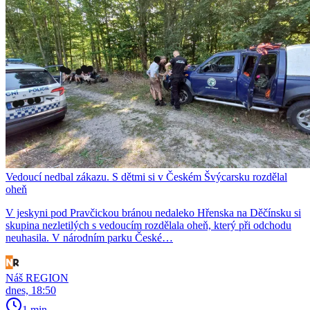
Vedoucí nedbal zákazu. S dětmi si v Českém Švýcarsku rozdělal
oheň
V jeskyni pod Pravčickou bránou nedaleko Hřenska na Děčínsku si
skupina nezletilých s vedoucím rozdělala oheň, který při odchodu
neuhasila. V národním parku České…
Náš REGION
dnes, 18:50
1 min