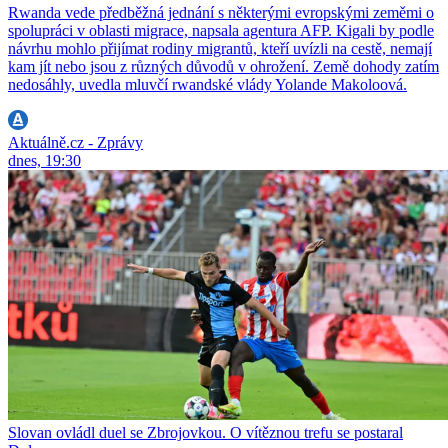
Rwanda vede předběžná jednání s některými evropskými zeměmi o
spolupráci v oblasti migrace, napsala agentura AFP. Kigali by podle
návrhu mohlo přijímat rodiny migrantů, kteří uvízli na cestě, nemají
kam jít nebo jsou z různých důvodů v ohrožení. Země dohody zatím
nedosáhly, uvedla mluvčí rwandské vlády Yolande Makoloová.
Aktuálně.cz - Zprávy
dnes, 19:30
Slovan ovládl duel se Zbrojovkou. O vítěznou trefu se postaral