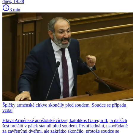
dnes, 19:38
3 min
Špičky arménské církve skončily před soudem. Soudce se případu
vzdal
Hlava Arménské apoštolské církve, katolikos Garegin II., a dalších
šest prelátů v pátek stanuli před soudem. První jednání, uspořádané
za zavřenými dveřmi, ale zakrátko skončilo, protože soudce se