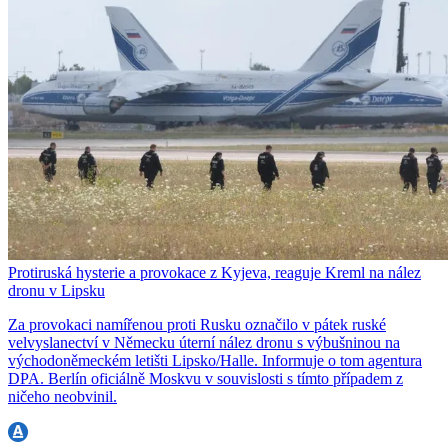
Protiruská hysterie a provokace z Kyjeva, reaguje Kreml na nález
dronu v Lipsku
Za provokaci namířenou proti Rusku označilo v pátek ruské
velvyslanectví v Německu úterní nález dronu s výbušninou na
východoněmeckém letišti Lipsko/Halle. Informuje o tom agentura
DPA. Berlín oficiálně Moskvu v souvislosti s tímto případem z
ničeho neobvinil.