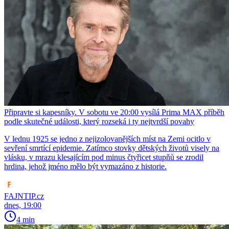
Připravte si kapesníky. V sobotu ve 20:00 vysílá Prima MAX příběh
podle skutečné události, který rozseká i ty nejtvrdší povahy
V lednu 1925 se jedno z nejizolovanějších míst na Zemi ocitlo v
sevření smrtící epidemie. Zatímco stovky dětských životů visely na
vlásku, v mrazu klesajícím pod minus čtyřicet stupňů se zrodil
hrdina, jehož jméno mělo být vymazáno z historie.
FAJNTIP.cz
dnes, 19:00
4 min