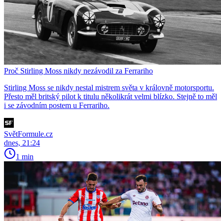
Proč Stirling Moss nikdy nezávodil za Ferrariho
Stirling Moss se nikdy nestal mistrem světa v královně motorsportu.
Přesto měl britský pilot k titulu několikrát velmi blízko. Stejně to měl
i se závodním postem u Ferrariho.
SvětFormule.cz
dnes, 21:24
1 min