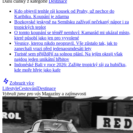
Další články z kategorie
Destinace
Kdo objevil tenhle ráj kousek od Prahy, už nechce do
Karibiku. Koupání je zdarma
Bozkovské jeskyně na Semilsku zažívají nečekaný nápor i za
tropických teplot
O tomto koupání se téměř nemluví: Kamarád mi ukázal místo,
které působí jako jen pro vyvolené
Vesnice, kterou nikdo neopravil. Vše zůstalo tak, jak to
zanechali vrazi před jedenaosmdesáti lety
Turisté sem přijíždějí za solnou plání. Na jejím okraji však
najdou jeden unikátní hřbitov
Indonéské Bali v roce 2026: Zažijte tropický ráj za hubičku,
kde moře hřeje jako kafe
Zobrazit více
Lifestyle
Cestování
Destinace
Vybrali jsme pro vás
Magazíny a zajímavosti