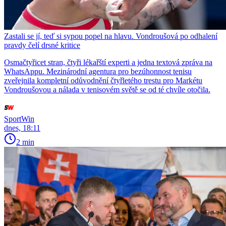
Zastali se jí, teď si sypou popel na hlavu. Vondroušová po odhalení
pravdy čelí drsné kritice
Osmačtyřicet stran, čtyři lékařští experti a jedna textová zpráva na
WhatsAppu. Mezinárodní agentura pro bezúhonnost tenisu
zveřejnila kompletní odůvodnění čtyřletého trestu pro Markétu
Vondroušovou a nálada v tenisovém světě se od té chvíle otočila.
SportWin
dnes, 18:11
2 min