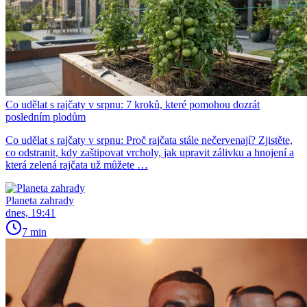
Co udělat s rajčaty v srpnu: 7 kroků, které pomohou dozrát
posledním plodům
Co udělat s rajčaty v srpnu: Proč rajčata stále nečervenají? Zjistěte,
co odstranit, kdy zaštipovat vrcholy, jak upravit zálivku a hnojení a
která zelená rajčata už můžete …
Planeta zahrady
dnes, 19:41
7 min