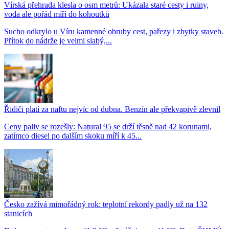
Vírská přehrada klesla o osm metrů: Ukázala staré cesty i ruiny,
voda ale pořád míří do kohoutků
Sucho odkrylo u Víru kamenné obruby cest, pařezy i zbytky staveb.
Přítok do nádrže je velmi slabý,...
Řidiči platí za naftu nejvíc od dubna. Benzín ale překvapivě zlevnil
Ceny paliv se rozešly: Natural 95 se drží těsně nad 42 korunami,
zatímco diesel po dalším skoku míří k 45...
Česko zažívá mimořádný rok: teplotní rekordy padly už na 132
stanicích