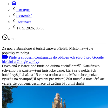
Lifestyle
Cestování
Destinace
17. 5. 2026, 05:35
4 min
Za noc v Barceloně si turisté znovu připlatí. Město navyšuje
poplatky za pobyt
Přidejte si obsah Centrum.cz do oblíbených zdrojů pro Google
hledání a Google zprávy
Dovolená v Barceloně bude od dubna citelně dražší. Katalánsko
schválilo výrazné zvýšení turistické daně, která se u některých
hotelů vyšplhá až na 15 eur za osobu a noc. Město chce peníze
využít i na dostupnější bydlení pro místní, část turistů a hoteliérů ale
varuje, že oblíbená destinace už začíná být příliš drahá.