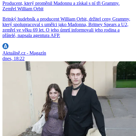
Producent, který proměnil Madonnu a získal s ní tři Grammy.
Zemřel William Orbit
Britský hudebník a producent William Orbit, držitel ceny Grammy,
který spolupracoval s umělci jako Madonna, Britney Spears a U2,
zemřel ve věku 69 let. O jeho úmrtí informovali jeho rodina a
přátelé, napsala agentura AFP.
Aktuálně.cz - Magazín
dnes, 18:22