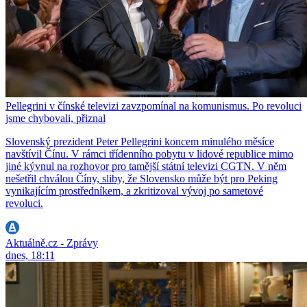
Pellegrini v čínské televizi zavzpomínal na komunismus. Po revoluci
jsme chybovali, přiznal
Slovenský prezident Peter Pellegrini koncem minulého měsíce
navštívil Čínu. V rámci třídenního pobytu v lidové republice mimo
jiné kývnul na rozhovor pro tamější státní televizi CGTN. V něm
nešetřil chválou Číny, sliby, že Slovensko může být pro Peking
vynikajícím prostředníkem, a zkritizoval vývoj po sametové
revoluci.
Aktuálně.cz - Zprávy
dnes, 18:11