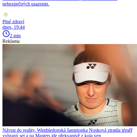
nebezpečných usazenin.
Plné zdraví
dnes, 19:44
2 min
Reklama
Návrat do reality. Wimbledonská šampionka Nosková ztratila téměř
vyhraný set a na Masters jde překvapivě z kola ven