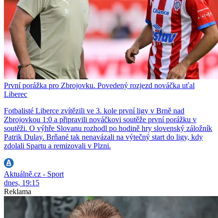
První porážka pro Zbrojovku. Povedený rozjezd nováčka uťal
Liberec
Fotbalisté Liberce zvítězili ve 3. kole první ligy v Brně nad
Zbrojovkou 1:0 a připravili nováčkovi soutěže první porážku v
soutěži. O výhře Slovanu rozhodl po hodině hry slovenský záložník
Patrik Dulay. Brňané tak nenavázali na výtečný start do ligy, kdy
zdolali Spartu a remizovali v Plzni.
Aktuálně.cz - Sport
dnes, 19:15
Reklama