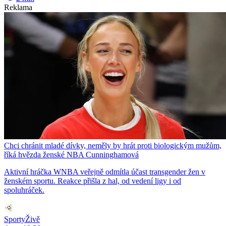
Reklama
Chci chránit mladé dívky, neměly by hrát proti biologickým mužům,
říká hvězda ženské NBA Cunninghamová
Aktivní hráčka WNBA veřejně odmítla účast transgender žen v
ženském sportu. Reakce přišla z hal, od vedení ligy i od
spoluhráček.
SportyŽivě