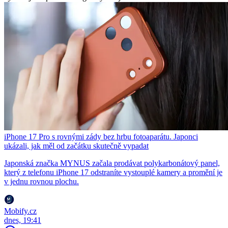
iPhone 17 Pro s rovnými zády bez hrbu fotoaparátu. Japonci
ukázali, jak měl od začátku skutečně vypadat
Japonská značka MYNUS začala prodávat polykarbonátový panel,
který z telefonu iPhone 17 odstraníte vystouplé kamery a promění je
v jednu rovnou plochu.
Mobify.cz
dnes, 19:41