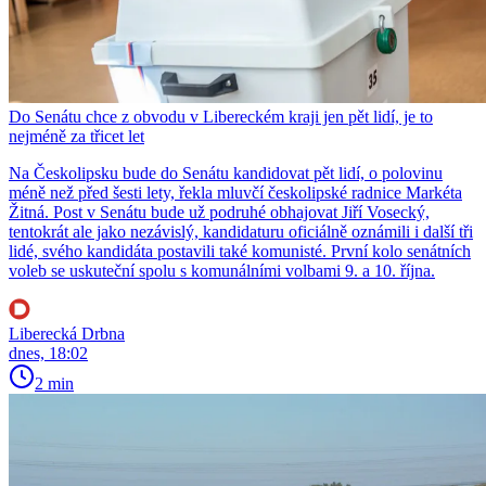
Do Senátu chce z obvodu v Libereckém kraji jen pět lidí, je to
nejméně za třicet let
Na Českolipsku bude do Senátu kandidovat pět lidí, o polovinu
méně než před šesti lety, řekla mluvčí českolipské radnice Markéta
Žitná. Post v Senátu bude už podruhé obhajovat Jiří Vosecký,
tentokrát ale jako nezávislý, kandidaturu oficiálně oznámili i další tři
lidé, svého kandidáta postavili také komunisté. První kolo senátních
voleb se uskuteční spolu s komunálními volbami 9. a 10. října.
Liberecká Drbna
dnes, 18:02
2 min