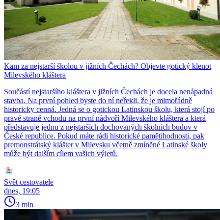
Kam za nejstarší školou v jižních Čechách? Objevte gotický klenot
Milevského kláštera
Součástí nejstaršího kláštera v jižních Čechách je docela nenápadná
stavba. Na první pohled byste do ní neřekli, že je mimořádně
historicky cenná. Jedná se o gotickou Latinskou školu, která stojí po
pravé straně vchodu na první nádvoří Milevského kláštera a která
představuje jednu z nejstarších dochovaných školních budov v
České republice. Pokud máte rádi historické pamětihodnosti, pak
premonstrátský klášter v Milevsku včetně zmíněné Latinské školy
může být dalším cílem vašich výletů.
Svět cestovatele
dnes, 19:05
3 min