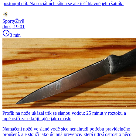
postoupil dál. Na sociálních sítích se ale řeší hlavně jeho šatník.
SportyŽivě
dnes, 19:01
3 min
Profík na nože ukázal trik se slanou vodou: 25 minut v roztoku a
tupé ostří zase krájí rajče jako máslo
Namáčení nožů ve slané vodě sice nenahradí potřebu pravidelného
broušení, ale slouží jako účinná prevence, která udrží ostrost o něco