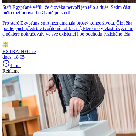
Staří Egypťané věřili, že člověka netvoří jen tělo a duše. Sedm částí
mělo rozhodovat i o životě po smrti
Pro staré Egypťany smrt neznamenala prostý konec života. Člověka
podle jejich představ tvořilo několik částí, které měly vlastní význam
a některé pokračovaly ve své existenci i po odchodu fyzického těla.
EXTRAINFO.cz
dnes, 18:05
3 min
Reklama