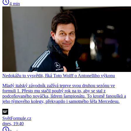
4 min
Nedokážu to vysvětlit, říká Toto Wolff o Antonelliho výkonu
Mladý italský závodník zažívá teprve svou druhou sezónu ve
formuli 1. Přesto mu stačil pouhý rok na to, aby se stal z
podceňovaného nováčka, lídrem šampionátu. To kromě fanoušků a
jeho týmového kolegy, překvapilo i samotného šéfa Mercedesu.
SvětFormule.cz
dnes, 19:40