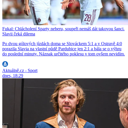
Fukal: Chlácholení Sparty neberu, soupeři nemáš dát takovou šanci.
Slavii čeká dilema
Po dvou gólových jízdách doma se Slováckem 5:1 a v Ostravě 4:0
porazila Slavia na vlastní půdě Pardubice jen 2:1 a bála se o výhru
do poslední minuty. Náznak určitého poklesu v tom ovšem nevidím.
Aktuálně.cz - Sport
dnes, 18:29