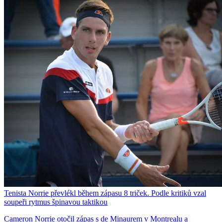
Tenista Norrie převlékl během zápasu 8 triček. Podle kritiků vzal
soupeři rytmus špinavou taktikou
Cameron Norrie otočil zápas s de Minaurem v Montrealu a