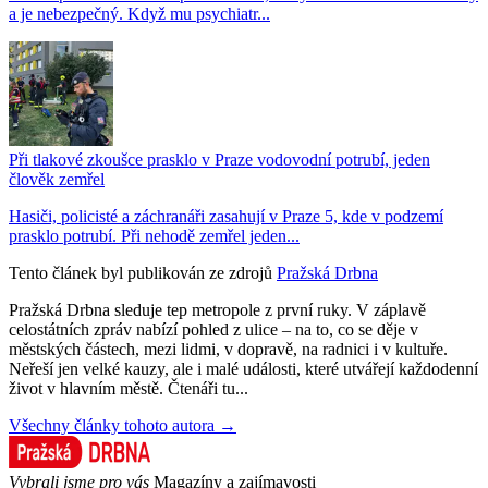
a je nebezpečný. Když mu psychiatr...
Při tlakové zkoušce prasklo v Praze vodovodní potrubí, jeden
člověk zemřel
Hasiči, policisté a záchranáři zasahují v Praze 5, kde v podzemí
prasklo potrubí. Při nehodě zemřel jeden...
Tento článek byl publikován ze zdrojů
Pražská Drbna
Pražská Drbna sleduje tep metropole z první ruky. V záplavě
celostátních zpráv nabízí pohled z ulice – na to, co se děje v
městských částech, mezi lidmi, v dopravě, na radnici i v kultuře.
Neřeší jen velké kauzy, ale i malé události, které utvářejí každodenní
život v hlavním městě. Čtenáři tu...
Všechny články tohoto autora →
Vybrali jsme pro vás
Magazíny a zajímavosti