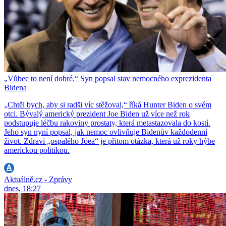
„Vůbec to není dobré.“ Syn popsal stav nemocného exprezidenta
Bidena
„Chtěl bych, aby si radši víc stěžoval,“ říká Hunter Biden o svém
otci. Bývalý americký prezident Joe Biden už více než rok
podstupuje léčbu rakoviny prostaty, která metastazovala do kostí.
Jeho syn nyní popsal, jak nemoc ovlivňuje Bidenův každodenní
život. Zdraví „ospalého Joea“ je přitom otázka, která už roky hýbe
americkou politikou.
Aktuálně.cz - Zprávy
dnes, 18:27