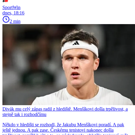
SportWin
dnes, 18:16
2 min
Divák mu celý zápas radil z hlediště. Menšíkovi došla trpělivost, a
stejně tak i rozhodčímu
Někdo v hledišti se rozhodl, že Jakubu Menšíkovi poradí. A pak
ještě jednou. A pak zase. Českému tenistovi nakonec došla