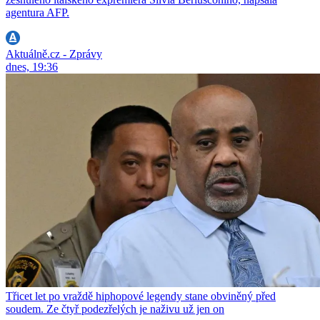
agentura AFP.
Aktuálně.cz - Zprávy
dnes, 19:36
Třicet let po vraždě hiphopové legendy stane obviněný před
soudem. Ze čtyř podezřelých je naživu už jen on