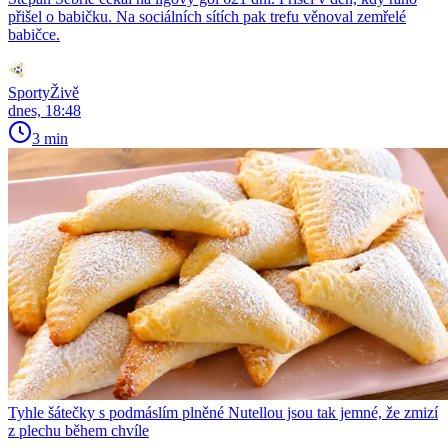
přišel o babičku. Na sociálních sítích pak trefu věnoval zemřelé
babičce.
SportyŽivě
dnes, 18:48
3 min
Tyhle šátečky s podmáslím plněné Nutellou jsou tak jemné, že zmizí
z plechu během chvíle