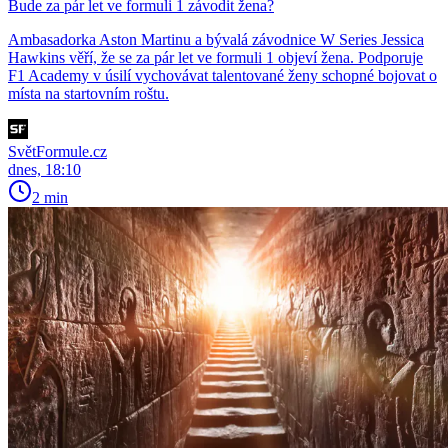
Bude za pár let ve formuli 1 závodit žena?
Ambasadorka Aston Martinu a bývalá závodnice W Series Jessica
Hawkins věří, že se za pár let ve formuli 1 objeví žena. Podporuje
F1 Academy v úsilí vychovávat talentované ženy schopné bojovat o
místa na startovním roštu.
SvětFormule.cz
dnes, 18:10
2 min