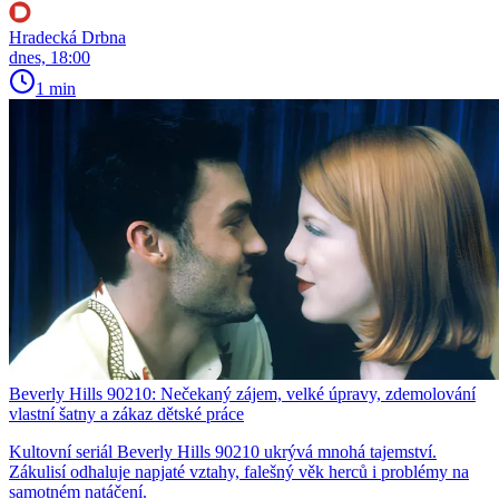
Hradecká Drbna
dnes, 18:00
1 min
Beverly Hills 90210: Nečekaný zájem, velké úpravy, zdemolování
vlastní šatny a zákaz dětské práce
Kultovní seriál Beverly Hills 90210 ukrývá mnohá tajemství.
Zákulisí odhaluje napjaté vztahy, falešný věk herců i problémy na
samotném natáčení.