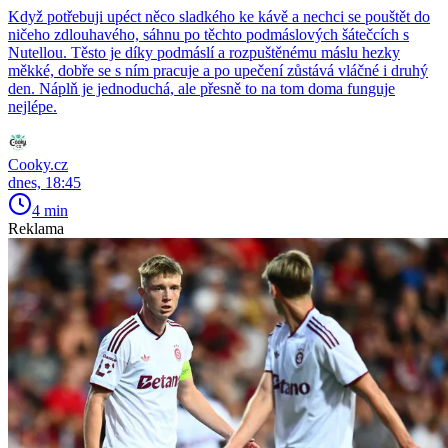
Když potřebuji upéct něco sladkého ke kávě a nechci se pouštět do
ničeho zdlouhavého, sáhnu po těchto podmáslových šátečcích s
Nutellou. Těsto je díky podmáslí a rozpuštěnému máslu hezky
měkké, dobře se s ním pracuje a po upečení zůstává vláčné i druhý
den. Náplň je jednoduchá, ale přesně to na tom doma funguje
nejlépe.
Cooky.cz
dnes, 18:45
4 min
Reklama