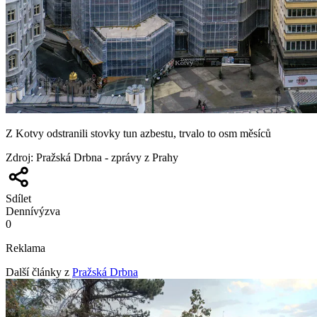
Z Kotvy odstranili stovky tun azbestu, trvalo to osm měsíců
Zdroj
:
Pražská Drbna - zprávy z Prahy
Sdílet
Denní
výzva
0
Reklama
Další články z
Pražská Drbna