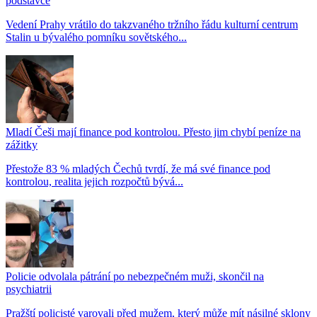
podstavce
Vedení Prahy vrátilo do takzvaného tržního řádu kulturní centrum
Stalin u bývalého pomníku sovětského...
Mladí Češi mají finance pod kontrolou. Přesto jim chybí peníze na
zážitky
Přestože 83 % mladých Čechů tvrdí, že má své finance pod
kontrolou, realita jejich rozpočtů bývá...
Policie odvolala pátrání po nebezpečném muži, skončil na
psychiatrii
Pražští policisté varovali před mužem, který může mít násilné sklony