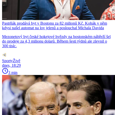
Pastrňák prodává byt v Bostonu za 82 milionů Kč. Kohák v něm
kdysi našel automat na lov jelenů a poslouchal Michala Davida
Mezonetový byt české hokejové hvězdy na bostonském nábřeží šel
do prodeje za 4,3 milionu dolarů. Během šesti týdnů ale zlevnil o
300 tisíc.
SportyŽivě
dnes, 18:29
3 min