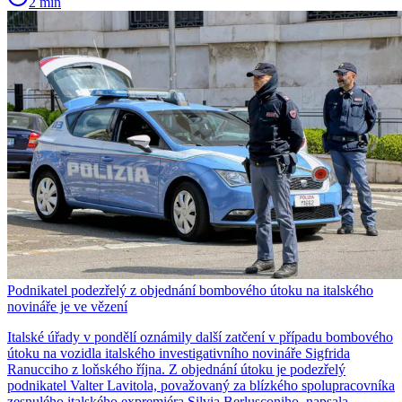
2 min
Podnikatel podezřelý z objednání bombového útoku na italského
novináře je ve vězení
Italské úřady v pondělí oznámily další zatčení v případu bombového
útoku na vozidla italského investigativního novináře Sigfrida
Ranucciho z loňského října. Z objednání útoku je podezřelý
podnikatel Valter Lavitola, považovaný za blízkého spolupracovníka
zesnulého italského expremiéra Silvia Berlusconiho, napsala