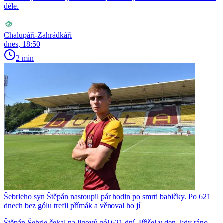
déle.
Chalupáři-Zahrádkáři
dnes, 18:50
2 min
Šebrleho syn Štěpán nastoupil pár hodin po smrti babičky. Po 621
dnech bez gólu trefil přímák a věnoval ho jí
Štěpán Šebrle čekal na ligový gól 621 dní. Přišel v den, kdy ráno