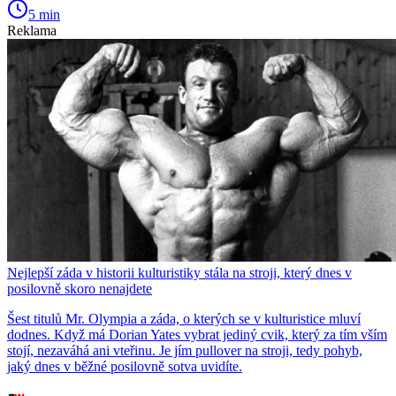
5 min
Reklama
Nejlepší záda v historii kulturistiky stála na stroji, který dnes v
posilovně skoro nenajdete
Šest titulů Mr. Olympia a záda, o kterých se v kulturistice mluví
dodnes. Když má Dorian Yates vybrat jediný cvik, který za tím vším
stojí, nezaváhá ani vteřinu. Je jím pullover na stroji, tedy pohyb,
jaký dnes v běžné posilovně sotva uvidíte.