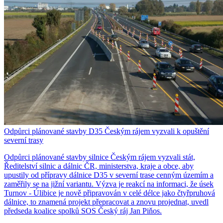
Odpůrci plánované stavby D35 Českým rájem vyzvali k opuštění
severní trasy
Odpůrci plánované stavby silnice Českým rájem vyzvali stát,
Ředitelství silnic a dálnic ČR, ministerstva, kraje a obce, aby
upustily od přípravy dálnice D35 v severní trase cenným územím a
zaměřily se na jižní variantu. Výzva je reakcí na informaci, že úsek
Turnov - Úlibice je nově připravován v celé délce jako čtyřpruhová
dálnice, to znamená projekt přepracovat a znovu projednat, uvedl
předseda koalice spolků SOS Český ráj Jan Piňos.