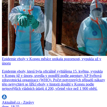
Epidemie eboly v Kongu měsíce unikala pozornosti, vypukla už v
únoru
Epidemie eboly, která byla oficiálně vyhlášena 15. května, vypukla
v Kongu již v únoru, uvedla v pondělí podle agentury AP Světová
zdravotnická organizace (WHO). Počet potvrzených případů nákazy
této nejrychleji se šířící eboly v historii dosáhl v Kongu podle
nejnovějších vládních údajů 4 200, včetně více než 1 900 obětí.
Aktuálně.cz - Zprávy
dnes, 18:25