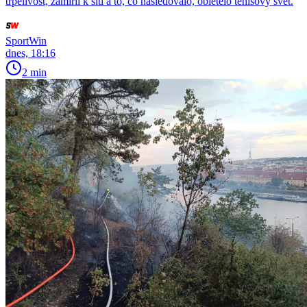
trpělivost, zamířil k síti a to, co následovalo, obletělo tenisový svět.
SportWin
dnes, 18:16
2 min