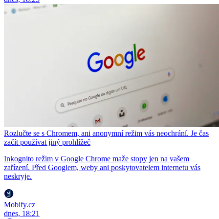
Rozlučte se s Chromem, ani anonymní režim vás neochrání. Je čas
začít používat jiný prohlížeč
Inkognito režim v Google Chrome maže stopy jen na vašem
zařízení. Před Googlem, weby ani poskytovatelem internetu vás
neskryje.
Mobify.cz
dnes, 18:21