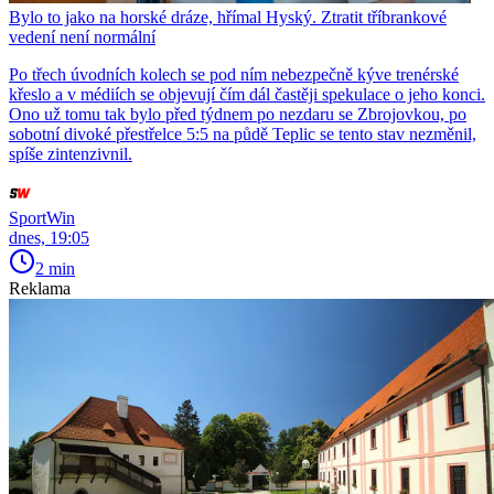
Bylo to jako na horské dráze, hřímal Hyský. Ztratit tříbrankové
vedení není normální
Po třech úvodních kolech se pod ním nebezpečně kýve trenérské
křeslo a v médiích se objevují čím dál častěji spekulace o jeho konci.
Ono už tomu tak bylo před týdnem po nezdaru se Zbrojovkou, po
sobotní divoké přestřelce 5:5 na půdě Teplic se tento stav nezměnil,
spíše zintenzivnil.
SportWin
dnes, 19:05
2 min
Reklama