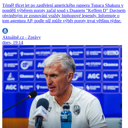
Téměř třicet let po zastřelení amerického rappera Tupaca Shakura v
pondělí výběrem poroty začal soud s Duanem "Keffem D" Davisem
obviněným ze zosnování vraždy hiphopové legendy. Informuje o
tom agentura AP, podle níž může výběr poroty trvat většinu týdne.
Aktuálně.cz - Zprávy
dnes, 19:14