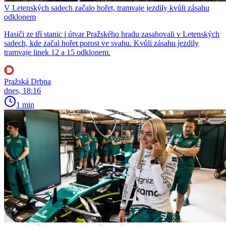
V Letenských sadech začalo hořet, tramvaje jezdily kvůli zásahu
odklonem
Hasiči ze tří stanic i útvar Pražského hradu zasahovali v Letenských
sadech, kde začal hořet porost ve svahu. Kvůli zásahu jezdily
tramvaje linek 12 a 15 odklonem.
Pražská Drbna
dnes, 18:16
1 min