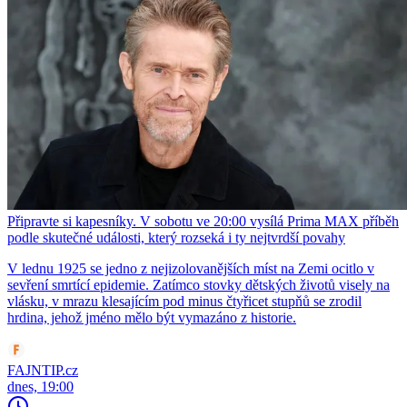
Připravte si kapesníky. V sobotu ve 20:00 vysílá Prima MAX příběh
podle skutečné události, který rozseká i ty nejtvrdší povahy
V lednu 1925 se jedno z nejizolovanějších míst na Zemi ocitlo v
sevření smrtící epidemie. Zatímco stovky dětských životů visely na
vlásku, v mrazu klesajícím pod minus čtyřicet stupňů se zrodil
hrdina, jehož jméno mělo být vymazáno z historie.
FAJNTIP.cz
dnes, 19:00