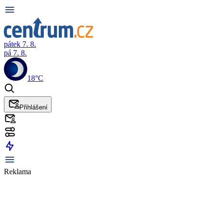
pátek 7. 8.
pá 7. 8.
18°C
Přihlášení
Reklama