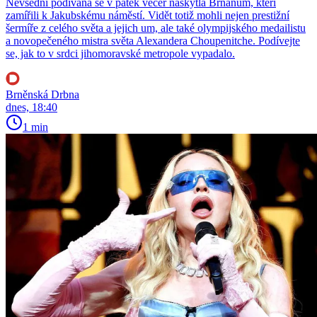
Nevšední podívaná se v pátek večer naskytla Brňanům, kteří
zamířili k Jakubskému náměstí. Vidět totiž mohli nejen prestižní
šermíře z celého světa a jejich um, ale také olympijského medailistu
a novopečeného mistra světa Alexandera Choupenitche. Podívejte
se, jak to v srdci jihomoravské metropole vypadalo.
Brněnská Drbna
dnes, 18:40
1 min