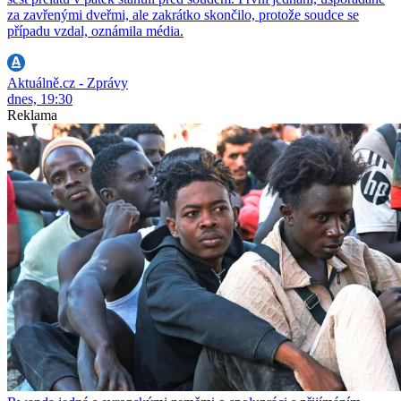
za zavřenými dveřmi, ale zakrátko skončilo, protože soudce se
případu vzdal, oznámila média.
Aktuálně.cz - Zprávy
dnes, 19:30
Reklama