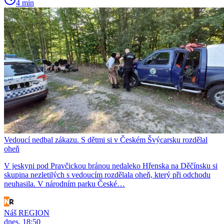
4 min
Vedoucí nedbal zákazu. S dětmi si v Českém Švýcarsku rozdělal
oheň
V jeskyni pod Pravčickou bránou nedaleko Hřenska na Děčínsku si
skupina nezletilých s vedoucím rozdělala oheň, který při odchodu
neuhasila. V národním parku České…
Náš REGION
dnes, 18:50