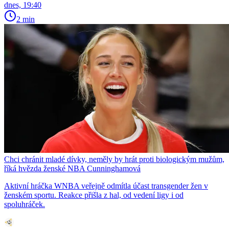
dnes, 19:40
2 min
Chci chránit mladé dívky, neměly by hrát proti biologickým mužům,
říká hvězda ženské NBA Cunninghamová
Aktivní hráčka WNBA veřejně odmítla účast transgender žen v
ženském sportu. Reakce přišla z hal, od vedení ligy i od
spoluhráček.