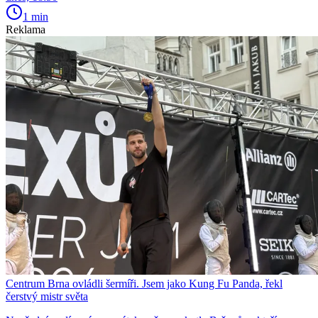
1 min
Reklama
Centrum Brna ovládli šermíři. Jsem jako Kung Fu Panda, řekl
čerstvý mistr světa