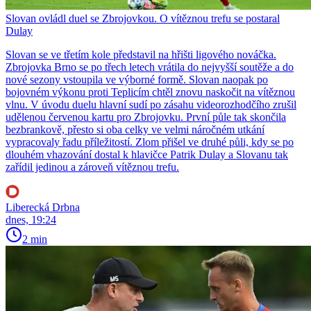
Slovan ovládl duel se Zbrojovkou. O vítěznou trefu se postaral
Dulay
Slovan se ve třetím kole představil na hřišti ligového nováčka.
Zbrojovka Brno se po třech letech vrátila do nejvyšší soutěže a do
nové sezony vstoupila ve výborné formě. Slovan naopak po
bojovném výkonu proti Teplicím chtěl znovu naskočit na vítěznou
vlnu. V úvodu duelu hlavní sudí po zásahu videorozhodčího zrušil
udělenou červenou kartu pro Zbrojovku. První půle tak skončila
bezbrankově, přesto si oba celky ve velmi náročném utkání
vypracovaly řadu příležitostí. Zlom přišel ve druhé půli, kdy se po
dlouhém vhazování dostal k hlavičce Patrik Dulay a Slovanu tak
zařídil jedinou a zároveň vítěznou trefu.
Liberecká Drbna
dnes, 19:24
2 min