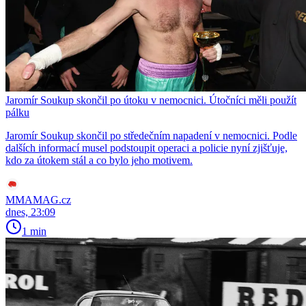
Jaromír Soukup skončil po útoku v nemocnici. Útočníci měli použít
pálku
Jaromír Soukup skončil po středečním napadení v nemocnici. Podle
dalších informací musel podstoupit operaci a policie nyní zjišťuje,
kdo za útokem stál a co bylo jeho motivem.
MMAMAG.cz
dnes, 23:09
1 min