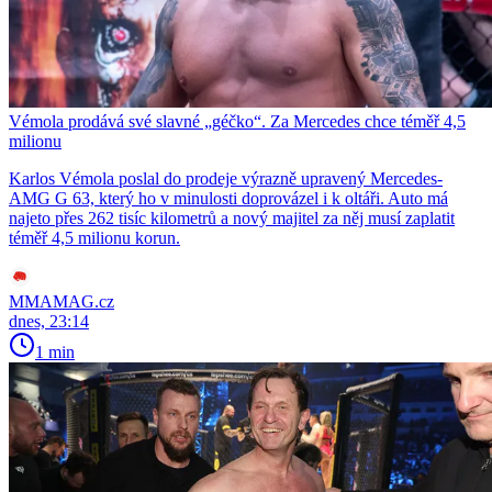
Vémola prodává své slavné „géčko“. Za Mercedes chce téměř 4,5
milionu
Karlos Vémola poslal do prodeje výrazně upravený Mercedes-
AMG G 63, který ho v minulosti doprovázel i k oltáři. Auto má
najeto přes 262 tisíc kilometrů a nový majitel za něj musí zaplatit
téměř 4,5 milionu korun.
MMAMAG.cz
dnes, 23:14
1 min