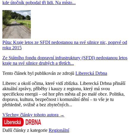
kde útočník pobodal tři lidi. Na místo...
Půta: Kraje letos ze SFDI nedostanou na své silnice nic, poprvé od
roku 2015
Ze Státního fondu dopravní infrastruktury (SFDI) nedostanou letos
kraje na své silnice druhých a třetích...
Tento článek byl publikován ze zdrojů
Liberecká Drbna
Liberec a okolí očima, které vidí zblízka. Liberecká Drbna přináší
aktuální zprávy, příběhy i kauzy z regionu, který má svou
specifickou energii – od hor přes města až po malé obce. Politika,
doprava, kultura, bezpečnost i komunální dění – to vše je tu
přehledně, svižně a bez zbytečných...
Všechny články tohoto autora →
Další články z kategorie
Regionální