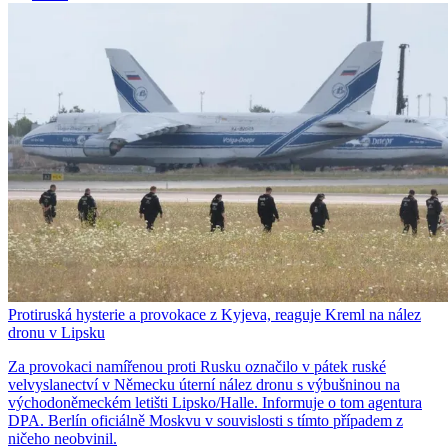
Protiruská hysterie a provokace z Kyjeva, reaguje Kreml na nález
dronu v Lipsku
Za provokaci namířenou proti Rusku označilo v pátek ruské
velvyslanectví v Německu úterní nález dronu s výbušninou na
východoněmeckém letišti Lipsko/Halle. Informuje o tom agentura
DPA. Berlín oficiálně Moskvu v souvislosti s tímto případem z
ničeho neobvinil.