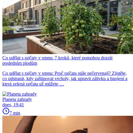
Co udělat s rajčaty v srpnu: 7 kroků, které pomohou dozrát
posledním plodům
Co udělat s rajčaty v srpnu: Proč rajčata stále nečervenají? Zjistěte,
co odstranit, kdy zaštipovat vrcholy, jak upravit zálivku a hnojení a
která zelená rajčata už můžete …
Planeta zahrady
dnes, 19:41
7 min