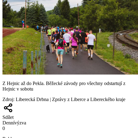
Z Hejnic až do Pekla. Běžecké závody pro všechny odstartují z
Hejnic v sobotu
Zdroj
:
Liberecká Drbna | Zprávy z Liberce a Libereckého kraje
Sdílet
Denní
výzva
0