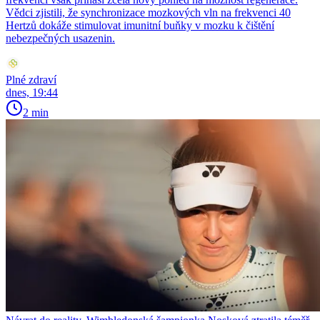
Vědci zjistili, že synchronizace mozkových vln na frekvenci 40
Hertzů dokáže stimulovat imunitní buňky v mozku k čištění
nebezpečných usazenin.
Plné zdraví
dnes, 19:44
2 min