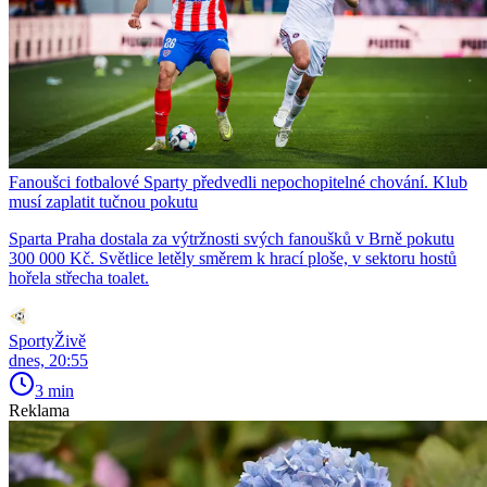
Fanoušci fotbalové Sparty předvedli nepochopitelné chování. Klub
musí zaplatit tučnou pokutu
Sparta Praha dostala za výtržnosti svých fanoušků v Brně pokutu
300 000 Kč. Světlice letěly směrem k hrací ploše, v sektoru hostů
hořela střecha toalet.
SportyŽivě
dnes, 20:55
3 min
Reklama