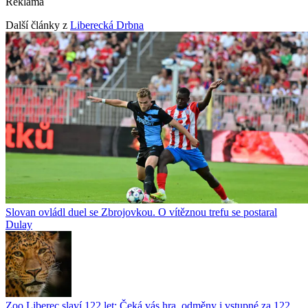
Reklama
Další články z
Liberecká Drbna
Slovan ovládl duel se Zbrojovkou. O vítěznou trefu se postaral
Dulay
Zoo Liberec slaví 122 let: Čeká vás hra, odměny i vstupné za 122