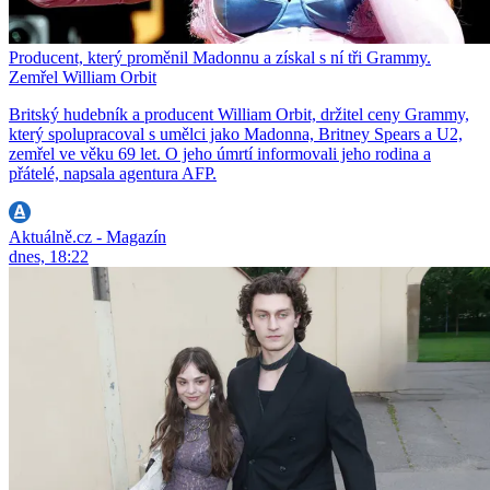
Producent, který proměnil Madonnu a získal s ní tři Grammy.
Zemřel William Orbit
Britský hudebník a producent William Orbit, držitel ceny Grammy,
který spolupracoval s umělci jako Madonna, Britney Spears a U2,
zemřel ve věku 69 let. O jeho úmrtí informovali jeho rodina a
přátelé, napsala agentura AFP.
Aktuálně.cz - Magazín
dnes, 18:22