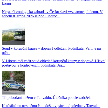
korun
Nejstarší zoologická zahrada v Česku slaví významné jubileum. V
sobotu 8. srpna 2026 si Zoo Liberec...
Soud v korupční kauze v dopravě odložen. Podnikatel Vařil je na
útěku
V Liberci měl začít soud ohledně korupční kauzy v dopravě. Hlavní
postavou je kontroverzní podnikatel Jiří...
Tři pobodaní nožem v Tanvaldu. Útočníka policie zadržela
K násilnému trestnému činu došlo v pátek odpoledne v Tanvaldu,