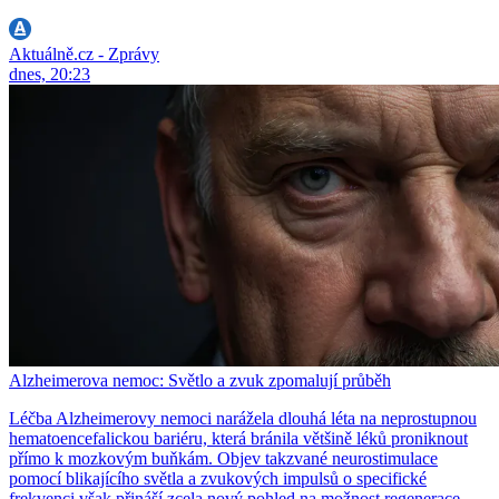
Aktuálně.cz - Zprávy
dnes, 20:23
Alzheimerova nemoc: Světlo a zvuk zpomalují průběh
Léčba Alzheimerovy nemoci narážela dlouhá léta na neprostupnou
hematoencefalickou bariéru, která bránila většině léků proniknout
přímo k mozkovým buňkám. Objev takzvané neurostimulace
pomocí blikajícího světla a zvukových impulsů o specifické
frekvenci však přináší zcela nový pohled na možnost regenerace.