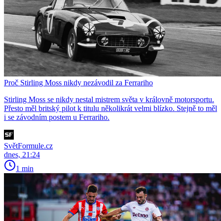
Proč Stirling Moss nikdy nezávodil za Ferrariho
Stirling Moss se nikdy nestal mistrem světa v královně motorsportu.
Přesto měl britský pilot k titulu několikrát velmi blízko. Stejně to měl
i se závodním postem u Ferrariho.
SvětFormule.cz
dnes, 21:24
1 min