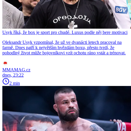
Usyk říká, že box je sport pro chudé. Luxus podle něj bere motivaci
Oleksandr Usyk vzpomínal, že už ve dvanácti letech pracoval na
farmě. Dnes patří k největším hvězdám boxu, přesto tvrdí, že
pohodlný život může bojovníkovi vzít ochotu ráno vstát a trénovat.
MMAMAG.cz
dnes, 23:22
2 min