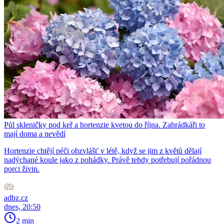
Půl skleničky pod keř a hortenzie kvetou do října. Zahrádkáři to
mají doma a nevědí
Hortenzie chtějí péči obzvlášť v létě, když se jim z květů dělají
nadýchané koule jako z pohádky. Právě tehdy potřebují pořádnou
porci živin.
adbz.cz
dnes, 20:50
2 min