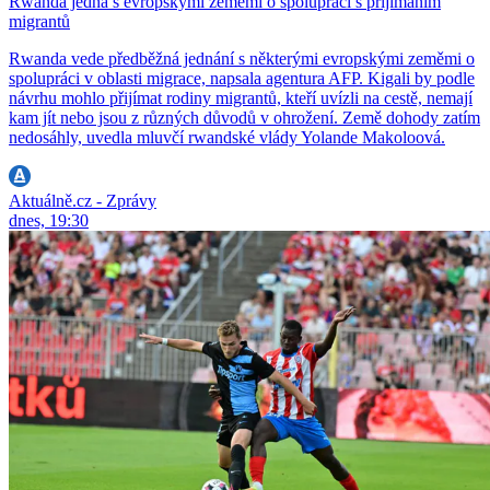
Rwanda jedná s evropskými zeměmi o spolupráci s přijímáním
migrantů
Rwanda vede předběžná jednání s některými evropskými zeměmi o
spolupráci v oblasti migrace, napsala agentura AFP. Kigali by podle
návrhu mohlo přijímat rodiny migrantů, kteří uvízli na cestě, nemají
kam jít nebo jsou z různých důvodů v ohrožení. Země dohody zatím
nedosáhly, uvedla mluvčí rwandské vlády Yolande Makoloová.
Aktuálně.cz - Zprávy
dnes, 19:30