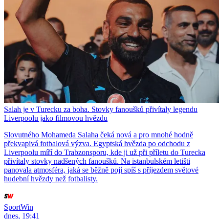
Salah je v Turecku za boha. Stovky fanoušků přivítaly legendu
Liverpoolu jako filmovou hvězdu
Slovutného Mohameda Salaha čeká nová a pro mnohé hodně
překvapivá fotbalová výzva. Egyptská hvězda po odchodu z
Liverpoolu míří do Trabzonsporu, kde ji už při příletu do Turecka
přivítaly stovky nadšených fanoušků. Na istanbulském letišti
panovala atmosféra, jaká se běžně pojí spíš s příjezdem světové
hudební hvězdy než fotbalisty.
SportWin
dnes, 19:41