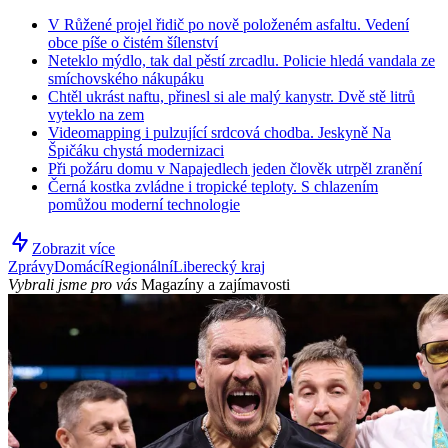
V Růžené projel řidič po nově položeném asfaltu. Vedení
obce píše o čistém šílenství
Neteklo mýdlo, tak dal pěstí zrcadlu. Policie hledá vandala ze
smíchovského nákupáku
Chtěl ukrást naftu, přinesl si ale malý kanystr. Dvě stě litrů
vyteklo na zem
Videomapping i pulzující srdcová chodba. Jeskyně Na
Špičáku chystá modernizaci
Při požáru domu v Napajedlech jeden člověk utrpěl zranění
Černá kostka zvládne i tropické teploty. S chlazením
pomůžou moderní technologie
Zobrazit více
Zprávy
Domácí
Regionální
Liberecký kraj
Vybrali jsme pro vás
Magazíny a zajímavosti