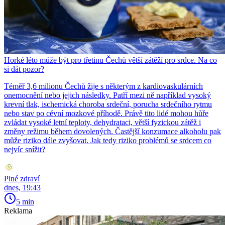
Horké léto může být pro třetinu Čechů větší zátěží pro srdce. Na co
si dát pozor?
Téměř 3,6 milionu Čechů žije s některým z kardiovaskulárních
onemocnění nebo jejich následky. Patří mezi ně například vysoký
krevní tlak, ischemická choroba srdeční, porucha srdečního rytmu
nebo stav po cévní mozkové příhodě. Právě tito lidé mohou hůře
zvládat vysoké letní teploty, dehydrataci, větší fyzickou zátěž i
změny režimu během dovolených. Častější konzumace alkoholu pak
může riziko dále zvyšovat. Jak tedy riziko problémů se srdcem co
nejvíc snížit?
Plné zdraví
dnes, 19:43
5 min
Reklama