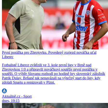
První porážka pro Zbrojovku. Povedený rozjezd nováčka uťal
Liberec
Fotbalisté Liberce zvítězili ve 3. kole první ligy v Brně nad
Zbrojovkou 1:0 a připravili nováčkovi soutěže první porážku v
soutěži. O výhře Slovanu rozhodl po hodině hry slovenský záložník
Patrik Dulay. Brňané tak nenavázali na výtečný start do ligy, kdy
zdolali Spartu a remizovali v Plzni.
Aktuálně.cz - Sport
dnes, 19:15