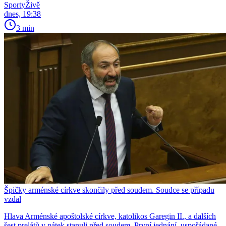
SportyŽivě
dnes, 19:38
3 min
Špičky arménské církve skončily před soudem. Soudce se případu
vzdal
Hlava Arménské apoštolské církve, katolikos Garegin II., a dalších
šest prelátů v pátek stanuli před soudem. První jednání, uspořádané