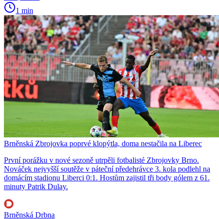
1 min
Brněnská Zbrojovka poprvé klopýtla, doma nestačila na Liberec
První porážku v nové sezoně utrpěli fotbalisté Zbrojovky Brno.
Nováček nejvyšší soutěže v páteční předehrávce 3. kola podlehl na
domácím stadionu Liberci 0:1. Hostům zajistil tři body gólem z 61.
minuty Patrik Dulay.
Brněnská Drbna