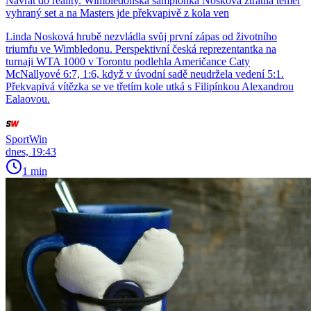
Návrat do reality. Wimbledonská šampionka Nosková ztratila téměř
vyhraný set a na Masters jde překvapivě z kola ven
Linda Nosková hrubě nezvládla svůj první zápas od životního
triumfu ve Wimbledonu. Perspektivní česká reprezentantka na
turnaji WTA 1000 v Torontu podlehla Američance Caty
McNallyové 6:7, 1:6, když v úvodní sadě neudržela vedení 5:1.
Překvapivá vítězka se ve třetím kole utká s Filipínkou Alexandrou
Ealaovou.
SportWin
dnes, 19:43
1 min