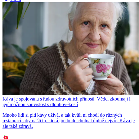
Káva je spojována s řadou zdravotních přínosů. Vědci zkoumají i
její možnou souvislost s dlouhověkostí
Mnoho lidí si pití kávy užívá, a tak kvůli ní chodí do různých
restaurací, aby našli tu, která jim bude chutnat úplně nejvíc. Káva je
ale také zdravá.