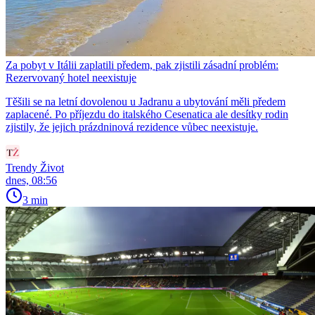
Za pobyt v Itálii zaplatili předem, pak zjistili zásadní problém:
Rezervovaný hotel neexistuje
Těšili se na letní dovolenou u Jadranu a ubytování měli předem
zaplacené. Po příjezdu do italského Cesenatica ale desítky rodin
zjistily, že jejich prázdninová rezidence vůbec neexistuje.
Trendy Život
dnes, 08:56
3 min