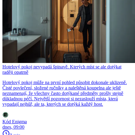
Hotelový pokoj nevypadá špinavě. Kterých míst se ale dotýkat
raději opatrně
Hotelový pokoj může na první pohled působit dokonale uklizeně.
Čisté povlečení, složené ručníky a naleštěná koupelna ale ještě
neznamenají, že všechny často dotýkané předměty prošly stejně
důkladnou péčí. Největší pozornost si nezaslouží místa, která
vypadají nejhůř, ale ta, kterých se dotýká každý host.
Kód Enigma
dnes, 09:00