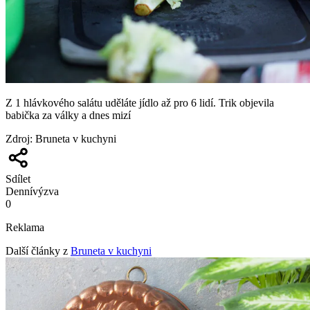
Z 1 hlávkového salátu uděláte jídlo až pro 6 lidí. Trik objevila
babička za války a dnes mizí
Zdroj
:
Bruneta v kuchyni
Sdílet
Denní
výzva
0
Reklama
Další články z
Bruneta v kuchyni