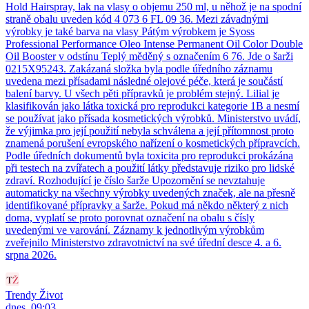
Hold Hairspray, lak na vlasy o objemu 250 ml, u něhož je na spodní
straně obalu uveden kód 4 073 6 FL 09 36. Mezi závadnými
výrobky je také barva na vlasy Pátým výrobkem je Syoss
Professional Performance Oleo Intense Permanent Oil Color Double
Oil Booster v odstínu Teplý měděný s označením 6 76. Jde o šarži
0215X95243. Zakázaná složka byla podle úředního záznamu
uvedena mezi přísadami následné olejové péče, která je součástí
balení barvy. U všech pěti přípravků je problém stejný. Lilial je
klasifikován jako látka toxická pro reprodukci kategorie 1B a nesmí
se používat jako přísada kosmetických výrobků. Ministerstvo uvádí,
že výjimka pro její použití nebyla schválena a její přítomnost proto
znamená porušení evropského nařízení o kosmetických přípravcích.
Podle úředních dokumentů byla toxicita pro reprodukci prokázána
při testech na zvířatech a použití látky představuje riziko pro lidské
zdraví. Rozhodující je číslo šarže Upozornění se nevztahuje
automaticky na všechny výrobky uvedených značek, ale na přesně
identifikované přípravky a šarže. Pokud má někdo některý z nich
doma, vyplatí se proto porovnat označení na obalu s čísly
uvedenými ve varování. Záznamy k jednotlivým výrobkům
zveřejnilo Ministerstvo zdravotnictví na své úřední desce 4. a 6.
srpna 2026.
Trendy Život
dnes, 09:03