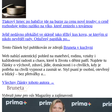
Tlakový hrnec po babičce jde na burze za cenu nové trouby: o ceně
rozhoduje jedno razítko na víku, které zmizelo s továrnou
Ještě nedávno překážel ve sklepě jako těžký kus kovu, se kterým si
nikdo nevěděl rady. Otlučený papiňák po...
Tento článek byl publikován ze zdrojů
Bruneta v kuchyni
Web nabízí autentický pohled na mateřství, rodinu, vztahy i
každodenní radosti a chaos, které k životu s dětmi patří. Najdete tu
články o výchově, zdraví, jídle, domácnosti i o chvílích, kdy je
potřeba na chvíli vypnout a zasmát se. Styl psaní je osobní, otevřený
a blízký – bez přetvářky a...
Všechny články tohoto autora →
Vybrali jsme pro vás
Magazíny a zajímavosti