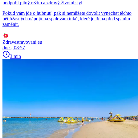
podpořit pitný režim a zdravý životní styl
Pokud vám jde o hubnutí, pak si nemůžete dovolit vynechat těchto
pět úžasných nápojů na spalování tuků, které je třeba před spaním
zaměnit.
Zdravestravovani.eu
dnes, 08:57
3 min