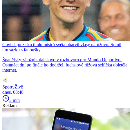
Gavi si po zisku titulu mistrů světa obarvil vlasy narůžovo. Splnil
tím sázku s fanoušky
Španělský záložník dal slovo v rozhovoru pro Mundo Deportivo.
Osmnáct dní po finále ho dodržel, fuchsiově růžová selfíčka obletěla
internet.
SportyŽivě
dnes, 08:48
3 min
Reklama