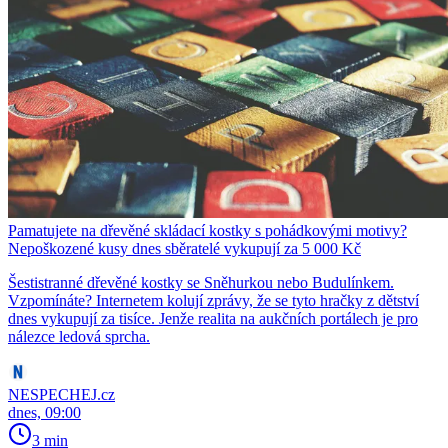
Pamatujete na dřevěné skládací kostky s pohádkovými motivy?
Nepoškozené kusy dnes sběratelé vykupují za 5 000 Kč
Šestistranné dřevěné kostky se Sněhurkou nebo Budulínkem.
Vzpomínáte? Internetem kolují zprávy, že se tyto hračky z dětství
dnes vykupují za tisíce. Jenže realita na aukčních portálech je pro
nálezce ledová sprcha.
NESPECHEJ.cz
dnes, 09:00
3 min