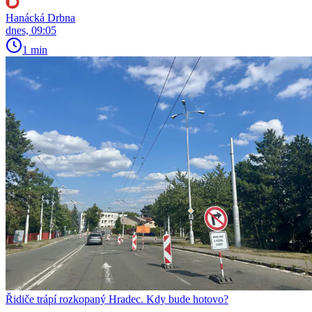
Hanácká Drbna
dnes, 09:05
1 min
Řidiče trápí rozkopaný Hradec. Kdy bude hotovo?