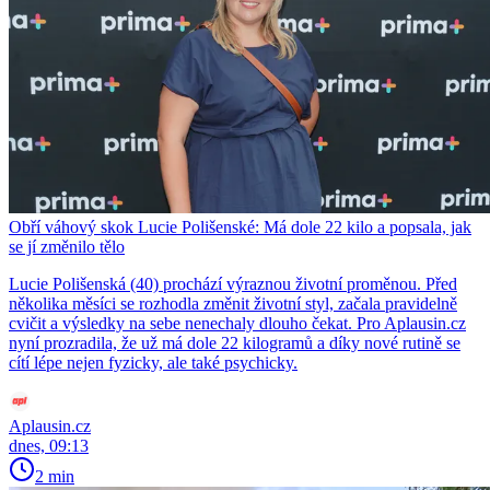
Obří váhový skok Lucie Polišenské: Má dole 22 kilo a popsala, jak
se jí změnilo tělo
Lucie Polišenská (40) prochází výraznou životní proměnou. Před
několika měsíci se rozhodla změnit životní styl, začala pravidelně
cvičit a výsledky na sebe nenechaly dlouho čekat. Pro Aplausin.cz
nyní prozradila, že už má dole 22 kilogramů a díky nové rutině se
cítí lépe nejen fyzicky, ale také psychicky.
Aplausin.cz
dnes, 09:13
2 min