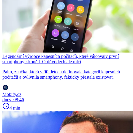
Legendární výrobce kapesních počítačů, které válcovaly první
smartphony, skončil. O důvodech ale mlčí
Palm, značka, která v 90. letech definovala kategorii kapesních
počítačů a ovlivnila smartphony, fakticky přestala existovat.
Mobify.cz
dnes, 08:46
4 min