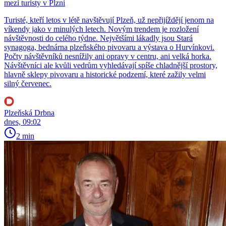
mezi turisty v Plzni
Turisté, kteří letos v létě navštěvují Plzeň, už nepřijíždějí jenom na
víkendy jako v minulých letech. Novým trendem je rozložení
návštěvnosti do celého týdne. Největšími lákadly jsou Stará
synagoga, bednárna plzeňského pivovaru a výstava o Hurvínkovi.
Počty návštěvníků nesnížily ani opravy v centru, ani velká horka.
Návštěvníci ale kvůli vedrům vyhledávají spíše chladnější prostory,
hlavně sklepy pivovaru a historické podzemí, které zažily velmi
silný červenec.
Plzeňská Drbna
dnes, 09:02
2 min