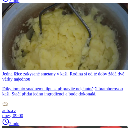
7 min
Jedna lžíce zakysané smetany v kaši. Rodina si od té doby žádá dvě
várky najednou
Díky tomuto snadnému tipu si připravíte nejchutnější bramborovou
kaši. Stačí přidat jednu ingredienci a bude dokonalá.
adbz.cz
dnes, 09:00
2 min