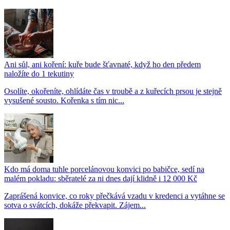
Ani sůl, ani koření: kuře bude šťavnaté, když ho den předem
naložíte do 1 tekutiny
Osolíte, okořeníte, ohlídáte čas v troubě a z kuřecích prsou je stejně
vysušené sousto. Kořenka s tím nic...
Kdo má doma tuhle porcelánovou konvici po babičce, sedí na
malém pokladu: sběratelé za ni dnes dají klidně i 12 000 Kč
Zaprášená konvice, co roky přečkává vzadu v kredenci a vytáhne se
sotva o svátcích, dokáže překvapit. Zájem...