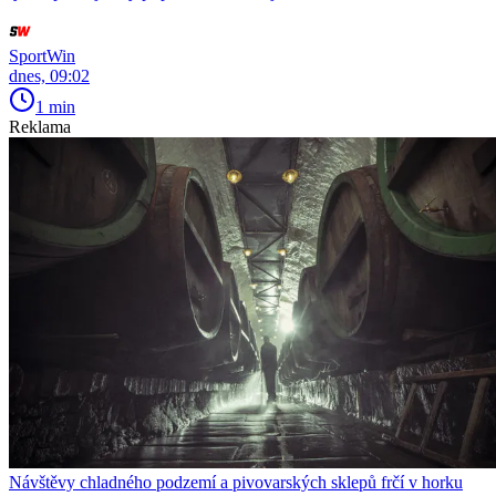
SportWin
dnes, 09:02
1 min
Reklama
Návštěvy chladného podzemí a pivovarských sklepů frčí v horku