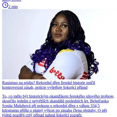
2 min
Rasismus na pódiu? Rekordní dřep ženské historie zničil
kontroverzní zásah, policie vyšetřuje šokující případ
To, co mělo být historickým okamžikem ženského silového trojboje,
skončilo jedním z největších skandálů posledních let. Belgičanka
Sonita Muluhová při pokusu o rekordní dřep s váhou 334,5
kilogramu přišla o platný výkon po zásahu člena obsluhy. O pět
týdnů později celý případ nabral šokující rozměr.