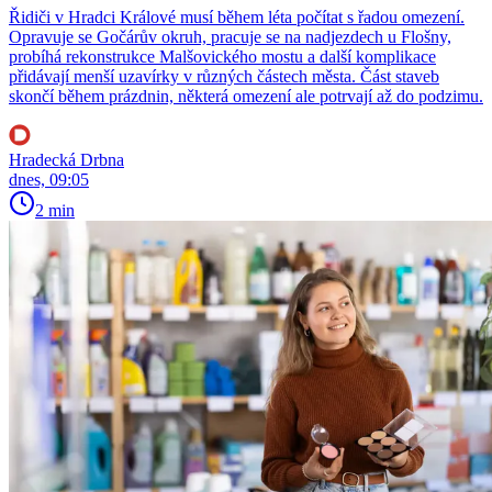
Řidiči v Hradci Králové musí během léta počítat s řadou omezení.
Opravuje se Gočárův okruh, pracuje se na nadjezdech u Flošny,
probíhá rekonstrukce Malšovického mostu a další komplikace
přidávají menší uzavírky v různých částech města. Část staveb
skončí během prázdnin, některá omezení ale potrvají až do podzimu.
Hradecká Drbna
dnes, 09:05
2 min