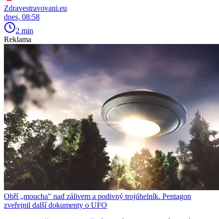
Zdravestravovani.eu
dnes, 08:58
2 min
Reklama
Obří „moucha" nad zálivem a podivný trojúhelník. Pentagon
zveřejnil další dokumenty o UFO