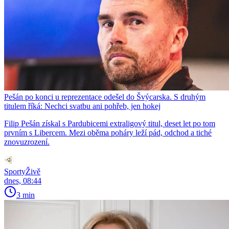
Pešán po konci u reprezentace odešel do Švýcarska. S druhým
titulem říká: Nechci svatbu ani pohřeb, jen hokej
Filip Pešán získal s Pardubicemi extraligový titul, deset let po tom
prvním s Libercem. Mezi oběma poháry leží pád, odchod a tiché
znovuzrození.
SportyŽivě
dnes, 08:44
3 min