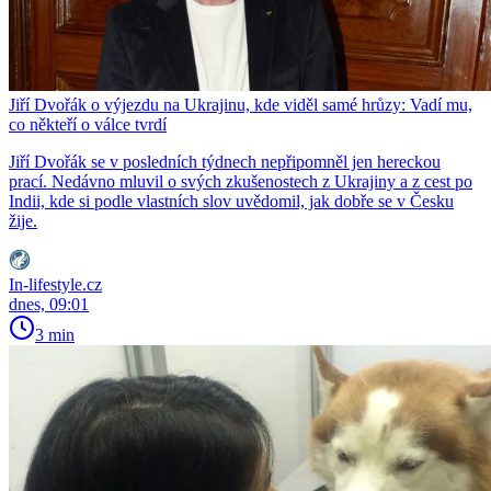
Jiří Dvořák o výjezdu na Ukrajinu, kde viděl samé hrůzy: Vadí mu,
co někteří o válce tvrdí
Jiří Dvořák se v posledních týdnech nepřipomněl jen hereckou
prací. Nedávno mluvil o svých zkušenostech z Ukrajiny a z cest po
Indii, kde si podle vlastních slov uvědomil, jak dobře se v Česku
žije.
In-lifestyle.cz
dnes, 09:01
3 min