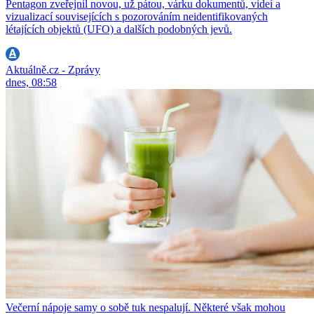
Pentagon zveřejnil novou, už pátou, várku dokumentů, videí a
vizualizací souvisejících s pozorováním neidentifikovaných
létajících objektů (UFO) a dalších podobných jevů.
Aktuálně.cz - Zprávy
dnes, 08:58
Večerní nápoje samy o sobě tuk nespalují. Některé však mohou