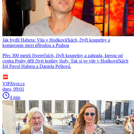
Jak bydlí Habera: Vila v Hodkovičkách, čtyři koupelny a
kompromis mezi přírodou a Prahou
Přes 300 metrů čtverečních, čtyři koupelny a zahrada, kterou od
centra Prahy dělí čtvrt hodiny jízdy. Tak si ve vile v Hodkovičkách
žijí Pavol Habera a Daniela Peštová.
VIPživot.cz
dnes, 09:01
4 min