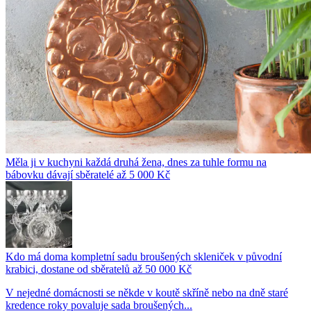
Měla ji v kuchyni každá druhá žena, dnes za tuhle formu na
bábovku dávají sběratelé až 5 000 Kč
Kdo má doma kompletní sadu broušených skleniček v původní
krabici, dostane od sběratelů až 50 000 Kč
V nejedné domácnosti se někde v koutě skříně nebo na dně staré
kredence roky povaluje sada broušených...