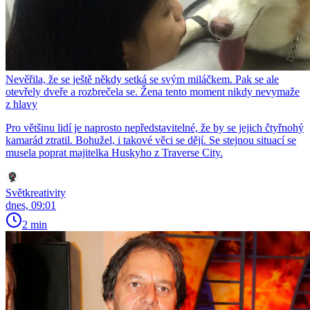
Nevěřila, že se ještě někdy setká se svým miláčkem. Pak se ale
otevřely dveře a rozbrečela se. Žena tento moment nikdy nevymaže
z hlavy
Pro většinu lidí je naprosto nepředstavitelné, že by se jejich čtyřnohý
kamarád ztratil. Bohužel, i takové věci se dějí. Se stejnou situací se
musela poprat majitelka Huskyho z Traverse City.
Světkreativity
dnes, 09:01
2 min