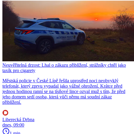
Neuvěřitelná drzost: Lhal o zákazu přiblížení, strážníky chtěl jako
taxík pro cigarety
Městská policie v České Lípě řešila uprostřed noci neobvyklý
telefonát, který zprvu vypadal jako vážné ohrožení. Krátce před
jednou hodinou ranní se na tísňové lince ozval muž s tím, že před
jeho domem sedí osoba, která vůči němu má soudní zákaz
přiblížení.
Liberecká Drbna
dnes, 09:00
1 min