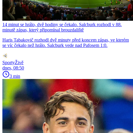
14 minut se hrálo, dvě hodiny se čekalo. Salcburk rozhodl v 88.
minutě zápas, který připomínal brouzdaliště
Haris Tabakovič rozhodl dvě minuty před koncem zápas, ve kterém
se víc čekalo než hrálo. Salcburk vede nad Pafosem 1:0.
SportyŽivě
dnes, 08:50
3 min