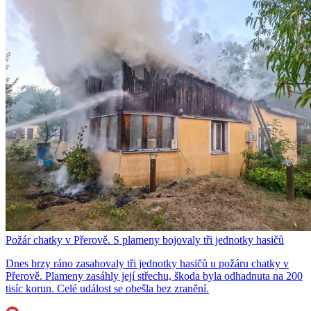
Požár chatky v Přerově. S plameny bojovaly tři jednotky hasičů
Dnes brzy ráno zasahovaly tři jednotky hasičů u požáru chatky v
Přerově. Plameny zasáhly její střechu, škoda byla odhadnuta na 200
tisíc korun. Celé událost se obešla bez zranění.