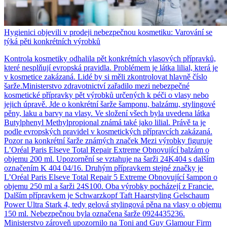
Hygienici objevili v prodeji nebezpečnou kosmetiku: Varování se
týká pěti konkrétních výrobků
Kontrola kosmetiky odhalila pět konkrétních vlasových přípravků,
které nesplňují evropská pravidla. Problémem je látka lilial, která je
v kosmetice zakázaná. Lidé by si měli zkontrolovat hlavně číslo
šarže.Ministerstvo zdravotnictví zařadilo mezi nebezpečné
kosmetické přípravky pět výrobků určených k péči o vlasy nebo
jejich úpravě. Jde o konkrétní šarže šamponu, balzámu, stylingové
pěny, laku a barvy na vlasy. Ve složení všech byla uvedena látka
Butylphenyl Methylpropional známá také jako lilial. Právě ta je
podle evropských pravidel v kosmetických přípravcích zakázaná.
Pozor na konkrétní šarže známých značek Mezi výrobky figuruje
L’Oréal Paris Elseve Total Repair Extreme Obnovující balzám o
objemu 200 ml. Upozornění se vztahuje na šarži 24K404 s dalším
označením K 404 04/16. Druhým přípravkem stejné značky je
L’Oréal Paris Elseve Total Repair 5 Extreme Obnovující šampon o
objemu 250 ml a šarži 24S100. Oba výrobky pocházejí z Francie.
Dalším přípravkem je Schwarzkopf Taft Haarstyling Gelschaum
Power Ultra Stark 4, tedy gelová stylingová pěna na vlasy o objemu
150 ml. Nebezpečnou byla označena šarže 0924435236.
Ministerstvo zároveň upozornilo na Toni and Guy Glamour Firm