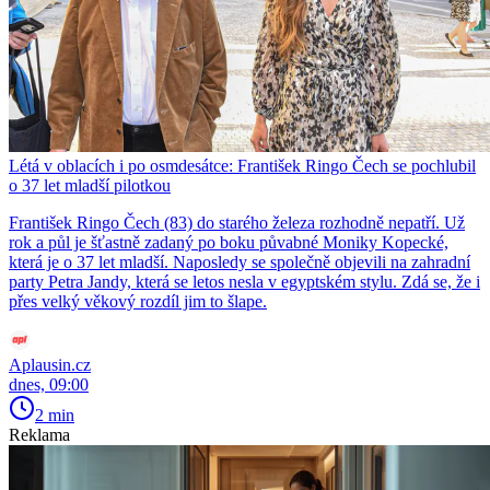
Létá v oblacích i po osmdesátce: František Ringo Čech se pochlubil
o 37 let mladší pilotkou
František Ringo Čech (83) do starého železa rozhodně nepatří. Už
rok a půl je šťastně zadaný po boku půvabné Moniky Kopecké,
která je o 37 let mladší. Naposledy se společně objevili na zahradní
party Petra Jandy, která se letos nesla v egyptském stylu. Zdá se, že i
přes velký věkový rozdíl jim to šlape.
Aplausin.cz
dnes, 09:00
2 min
Reklama