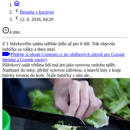
Bruneta v kuchyni
12. 6. 2026, 04:20
4 min
Z 1 hlávkového salátu uděláte jídlo až pro 6 lidí. Trik objevila
babička za války a dnes mizí
Přidejte si obsah Centrum.cz do oblíbených zdrojů pro Google
hledání a Google zprávy
Hlávkový salát většina lidí zná jen jako syrovou ozdobu talíře.
Natrhaný do mísy, přelitý octovou zálivkou, a tmavší listy z kraje
hlávky rovnou do koše. Naše babičky s ním ale...