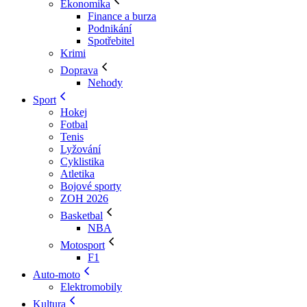
Ekonomika
Finance a burza
Podnikání
Spotřebitel
Krimi
Doprava
Nehody
Sport
Hokej
Fotbal
Tenis
Lyžování
Cyklistika
Atletika
Bojové sporty
ZOH 2026
Basketbal
NBA
Motosport
F1
Auto-moto
Elektromobily
Kultura