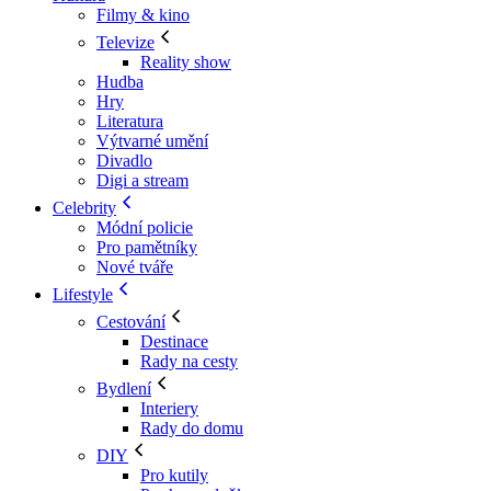
Filmy & kino
Televize
Reality show
Hudba
Hry
Literatura
Výtvarné umění
Divadlo
Digi a stream
Celebrity
Módní policie
Pro pamětníky
Nové tváře
Lifestyle
Cestování
Destinace
Rady na cesty
Bydlení
Interiery
Rady do domu
DIY
Pro kutily