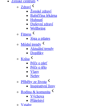
Ženské centrum
Zdraví
Ženské zdraví
Babiččina lékárna
Hubnutí
Duševní zdraví
Wellbeing
Fitness
Jóga a pilates
Módní trendy
Aktuální trendy
Doplňky
Krása
Péče o pleť
Péče o tělo
Vlasy
Nehty
Příběhy ze života
Inspirativní ženy
Rodina & komunita
Výchova
Přátelství
Vztahy