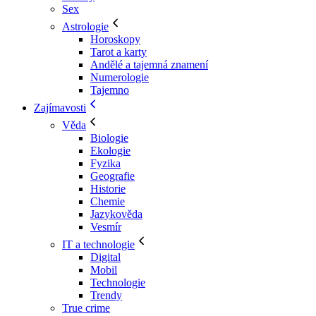
Sex
Astrologie
Horoskopy
Tarot a karty
Andělé a tajemná znamení
Numerologie
Tajemno
Zajímavosti
Věda
Biologie
Ekologie
Fyzika
Geografie
Historie
Chemie
Jazykověda
Vesmír
IT a technologie
Digital
Mobil
Technologie
Trendy
True crime