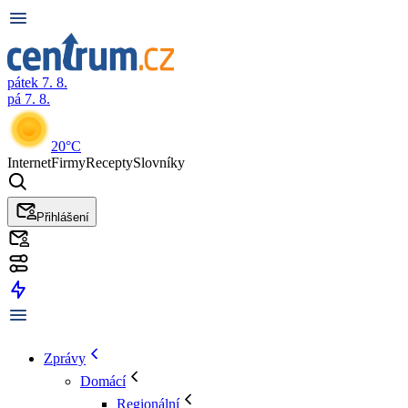
pátek 7. 8.
pá 7. 8.
20°C
Internet
Firmy
Recepty
Slovníky
Přihlášení
Zprávy
Domácí
Regionální