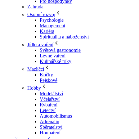
Pro hospodyňky
Zahrada
Osobní rozvoj
Psychologie
Management
Kariéra
Spiritualita a náboženství
Jídlo a vaření
Světová gastronomie
Levné vaření
Kulinářské triky
Mazlíčci
Kočky
Pejskové
Hobby
Modelářství
Včelařství
Rybaření
Letectví
Automobilismus
Adrenalin
Sběratelství
Houbaření