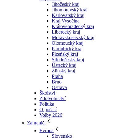
Jihočeský kraj
Jihomoravský kraj
Karlovarský kraj
Kraj Vysočina
Králověhradecký kraj
Liberecký kraj
Moravskoslezský kraj
Olomoucký kraj
Pardubický kraj
Plzeňský kraj
Středočeský kraj
Ústecký kraj
Zlínský kraj
Praha
Brno
Ostrava
Školství
Zdravotnictví
Politika
O počasí
Volby 2026
Zahraničí
Evropa
Slovensko