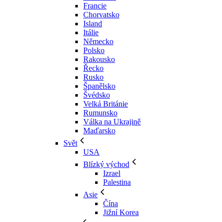
Francie
Chorvatsko
Island
Itálie
Německo
Polsko
Rakousko
Řecko
Rusko
Španělsko
Švédsko
Velká Británie
Rumunsko
Válka na Ukrajině
Maďarsko
Svět
USA
Blízký východ
Izrael
Palestina
Asie
Čína
Jižní Korea