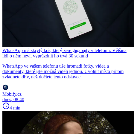
WhatsApp má skrytý koš, který žere gigabajty v telefonu. Většina
lidí o něm neví, vyprázdnit ho trvá 30 sekund
WhatsApp ve vašem telefonu tiše hromadí fotky, videa a
dokumenty, které jste možná viděli jednou. Uvolnit místo přitom
zvládnete dřív, než dočtete tento odstavec.
Mobify.cz
dnes, 08:40
4 min