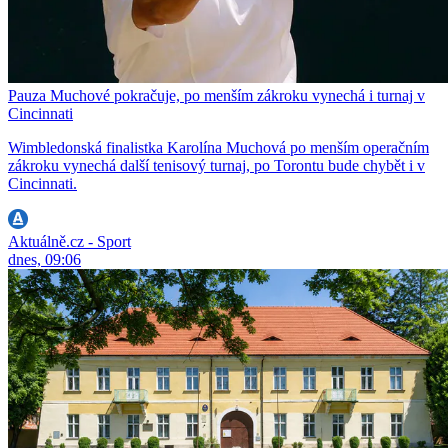
Pauza Muchové pokračuje, po menším zákroku vynechá i turnaj v
Cincinnati
Wimbledonská finalistka Karolína Muchová po menším operačním
zákroku vynechá další tenisový turnaj, po Torontu bude chybět i v
Cincinnati.
Aktuálně.cz - Sport
dnes, 09:06