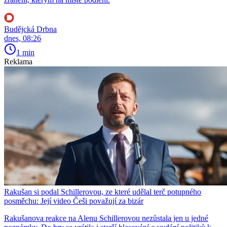
Budějcká Drbna
dnes, 08:26
1 min
Reklama
Rakušan si podal Schillerovou, ze které udělal terč potupného
posměchu: Její video Češi považují za bizár
Rakušanova reakce na Alenu Schillerovou nezůstala jen u jedné