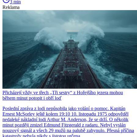
3 min
Reklama
Přicházejí vždy ve třech „Tři sestry“ z Hořejšího jezera mohou
během minut potopit i obří loď
Poslední zpráva z lodi nepůsobila jako volání o pomoc. Kapitán
Ernest McSorley ještě kolem 19:10 10. listopadu 1975 odpověděl
nedaleké nákladní lodi Arthur M. Anderson, že se drží. O několik
minut později zmizel Edmund Fitzgerald z radaru. Nebyl vyslán
nouzový signál a všech 29 mužů na palubě zahynulo. Přesná příčina
katastrofy nebyla nikdy s jistotou určena.