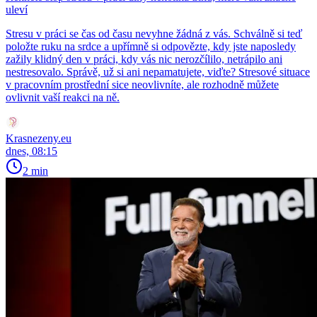
uleví
Stresu v práci se čas od času nevyhne žádná z vás. Schválně si teď
položte ruku na srdce a upřímně si odpovězte, kdy jste naposledy
zažily klidný den v práci, kdy vás nic nerozčílilo, netrápilo ani
nestresovalo. Správě, už si ani nepamatujete, viďte? Stresové situace
v pracovním prostřední sice neovlivníte, ale rozhodně můžete
ovlivnit vaší reakci na ně.
Krasnezeny.eu
dnes, 08:15
2 min