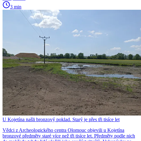
3 min
U Kojetína našli bronzový poklad. Starý je přes tři tisíce let
Vědci z Archeologického centra Olomouc objevili u Kojetína
bronzové předměty staré více než tři tisíce let. Předměty podle nich