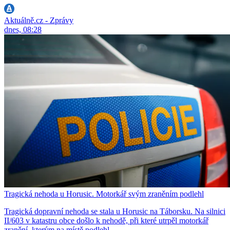
Aktuálně.cz - Zprávy
dnes, 08:28
Tragická nehoda u Horusic. Motorkář svým zraněním podlehl
Tragická dopravní nehoda se stala u Horusic na Táborsku. Na silnici
II/603 v katastru obce došlo k nehodě, při které utrpěl motorkář
zranění, kterým na místě podlehl.