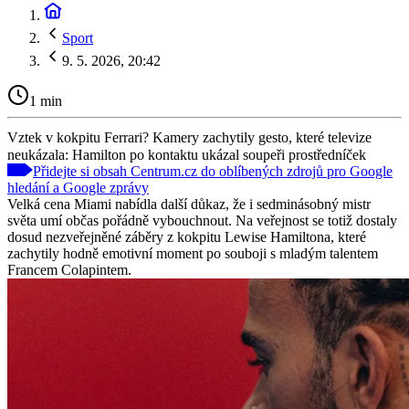
Sport
9. 5. 2026, 20:42
1 min
Vztek v kokpitu Ferrari? Kamery zachytily gesto, které televize
neukázala: Hamilton po kontaktu ukázal soupeři prostředníček
Přidejte si obsah Centrum.cz do oblíbených zdrojů pro Google
hledání a Google zprávy
Velká cena Miami nabídla další důkaz, že i sedminásobný mistr
světa umí občas pořádně vybouchnout. Na veřejnost se totiž dostaly
dosud nezveřejněné záběry z kokpitu Lewise Hamiltona, které
zachytily hodně emotivní moment po souboji s mladým talentem
Francem Colapintem.