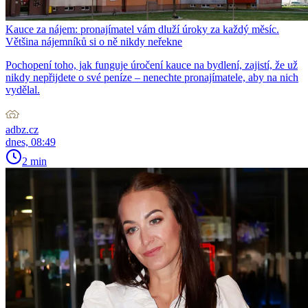
Kauce za nájem: pronajímatel vám dluží úroky za každý měsíc.
Většina nájemníků si o ně nikdy neřekne
Pochopení toho, jak funguje úročení kauce na bydlení, zajistí, že už
nikdy nepřijdete o své peníze – nenechte pronajímatele, aby na nich
vydělal.
adbz.cz
dnes, 08:49
2 min