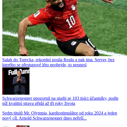
Salah do Turecka, rekordní posila Realu a pak tma. Server, bez
kterého se přestupové léto neobejde, to neunesl
Schwarzenegger upozornil na studii se 103 tisíci účastníky, podle
níž kvalitní strava přidá až tři roky života
Sedm titulů Mr. Olympia, kardiostimulátor od roku 2024 a jeden
nový cíl. Arnold Schwarzenegger dnes neřeší...