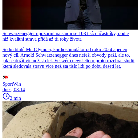
Schwarzenegger upozornil na studii se 103 tisíci účastníky, podle
níž kvalitní strava přidá až tři roky života
Sedm titulů Mr. Olympia, kardiostimulátor od roku 2024 a jeden
nový cíl. Arnold Schwarzenegger dnes neřeší obvody paží, ale to,
jak se dožít víc než sta let. Ve svém newsletteru proto rozebral studii,
která sledovala stravu více než sta tisíc lidí po dobu deseti let.
SportWin
dnes, 08:14
2 min