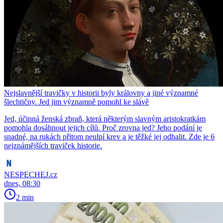
Nejslavnější travičky v historii byly královny a jiné významné
šlechtičny. Jed jim významně pomohl ke slávě
Jed, účinná ženská zbraň, která některým slavným aristokratkám
pomohla dosáhnout jejich cílů. Proč zrovna jed? Jeho podání je
snadné, na rukách přitom neulpí krev a je těžké jej odhalit. Zde je 6
nejznámějších traviček historie.
NESPECHEJ.cz
dnes, 08:30
2 min