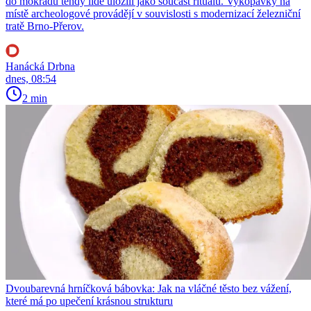
do mokřadu tehdy lidé uložili jako součást rituálů. Vykopávky na
místě archeologové provádějí v souvislosti s modernizací železniční
tratě Brno-Přerov.
Hanácká Drbna
dnes, 08:54
2 min
Dvoubarevná hrníčková bábovka: Jak na vláčné těsto bez vážení,
které má po upečení krásnou strukturu