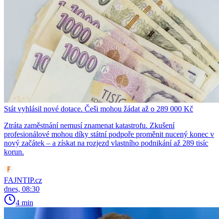
Stát vyhlásil nové dotace. Češi mohou žádat až o 289 000 Kč
Ztráta zaměstnání nemusí znamenat katastrofu. Zkušení
profesionálové mohou díky státní podpoře proměnit nucený konec v
nový začátek – a získat na rozjezd vlastního podnikání až 289 tisíc
korun.
FAJNTIP.cz
dnes, 08:30
4 min