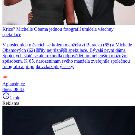
Krize? Michelle Obama jednou fotografií umlčela všechny
spekulace
V posledních měsících se kolem manželství Baracka (65) a Michelle
Obamových (62) šířily nejrůznější spekulace. Bývalá první dáma
Spojených států se ale rozhodla odpovědět tím nejlepším možným
způsobem. K 65. narozeninám svého manžela zveřejnila společnou
fotografii a připojila vzkaz plný lásky.
Aplausin.cz
dnes, 08:43
1 min
Reklama