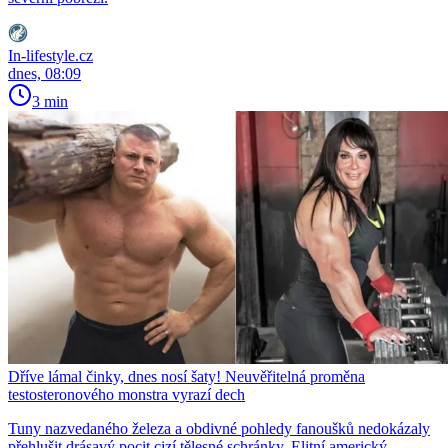
In-lifestyle.cz
dnes, 08:09
3 min
Dříve lámal činky, dnes nosí šaty! Neuvěřitelná proměna
testosteronového monstra vyrazí dech
Tuny nazvedaného železa a obdivné pohledy fanoušků nedokázaly
přehlušit drásavý pocit cizí tělesné schránky. Elitní americký