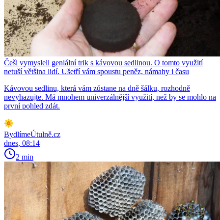
Češi vymysleli geniální trik s kávovou sedlinou. O tomto využití
netuší většina lidí. Ušetří vám spoustu peněz, námahy i času
Kávovou sedlinu, která vám zůstane na dně šálku, rozhodně
nevyhazujte. Má mnohem univerzálnější využití, než by se mohlo na
první pohled zdát.
BydlímeÚtulně.cz
dnes, 08:14
2 min