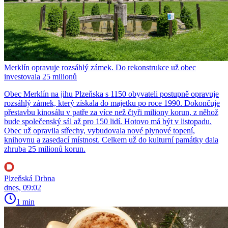
Merklín opravuje rozsáhlý zámek. Do rekonstrukce už obec
investovala 25 milionů
Obec Merklín na jihu Plzeňska s 1150 obyvateli postupně opravuje
rozsáhlý zámek, který získala do majetku po roce 1990. Dokončuje
přestavbu kinosálu v patře za více než čtyři miliony korun, z něhož
bude společenský sál až pro 150 lidí. Hotovo má být v listopadu.
Obec už opravila střechy, vybudovala nové plynové topení,
knihovnu a zasedací místnost. Celkem už do kulturní památky dala
zhruba 25 milionů korun.
Plzeňská Drbna
dnes, 09:02
1 min