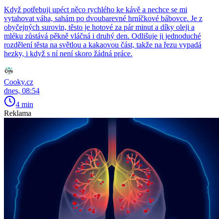
Když potřebuji upéct něco rychlého ke kávě a nechce se mi
vytahovat váha, sahám po dvoubarevné hrníčkové bábovce. Je z
obyčejných surovin, těsto je hotové za pár minut a díky oleji a
mléku zůstává pěkně vláčná i druhý den. Odlišuje ji jednoduché
rozdělení těsta na světlou a kakaovou část, takže na řezu vypadá
hezky, i když s ní není skoro žádná práce.
Cooky.cz
dnes, 08:54
4 min
Reklama