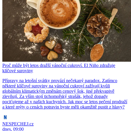
Proč může být letos dražší vánoční cukroví. El Niño zdražuje
klíčové suroviny
Přípravy na letošní svátky provází nečekaný paradox. Zatímco
některé klíčové suroviny na vánoční cukroví zažívají kvůli
globálním klimatickým změnám cenový šok, jiné překvapivě
zlevňují. Za vším stojí tichomořský strašák, jehož dopady
pociťujeme až v našich kuchyních. Jak moc se letos pečení prodraží
a které mýty o cenách potravin byste měli okamžitě pustit z hlavy?
NESPECHEJ.cz
dnes, 09:00