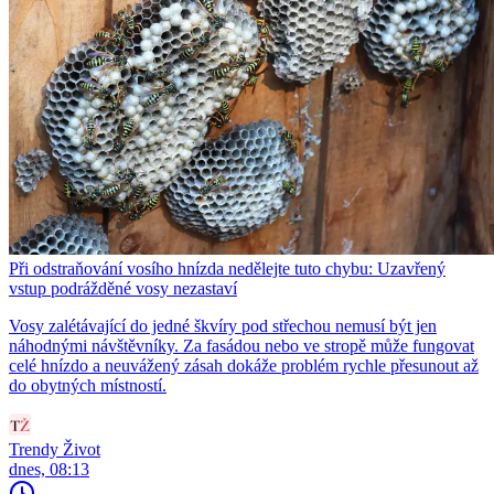
Při odstraňování vosího hnízda nedělejte tuto chybu: Uzavřený
vstup podrážděné vosy nezastaví
Vosy zalétávající do jedné škvíry pod střechou nemusí být jen
náhodnými návštěvníky. Za fasádou nebo ve stropě může fungovat
celé hnízdo a neuvážený zásah dokáže problém rychle přesunout až
do obytných místností.
Trendy Život
dnes, 08:13