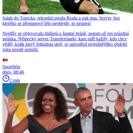
Salah do Turecka, rekordní posila Realu a pak tma. Server, bez
kterého se přestupové léto neobejde, to neunesl
Nejdřív se objevovalo hlášení o špatné bráně, potom už jen prázdná
stránka. Německý server Transfermarkt, kam míří každý, kdo chce
vědět, kolik který fotbalista stojí, se uprostřed nejrušnějšího období
roku prostě položil.
SportWin
dnes, 08:46
2 min