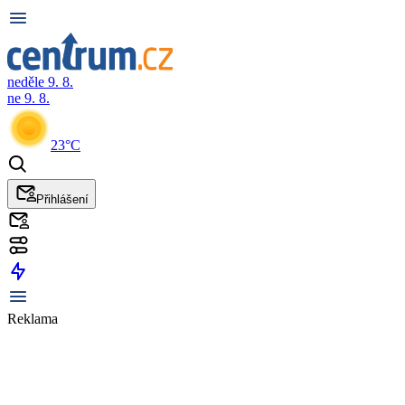
neděle 9. 8.
ne 9. 8.
23°C
Přihlášení
Reklama