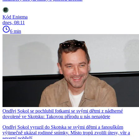
Kód Enigma
dnes, 08:11
6 min
Ondřej Sokol se pochlubil fotkami se svými dětmi z nádherné
dovolené ve Skotsku: Takovou přírodu u nás nenajdete
Ondřej Sokol vyrazil do Skotska se svými dětmi a fanouškům
výjimečně ukázal rodinné snímky. Místo tropů zvolili útesy, vítr a
severní pobřeží.