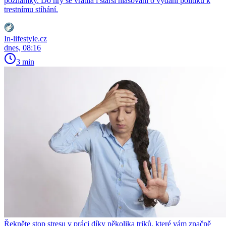
poznámky. Do hry se vrátila i starší hlasování o vydání politiků k
trestnímu stíhání.
In-lifestyle.cz
dnes, 08:16
3 min
Řekněte stop stresu v práci díky několika triků, které vám značně