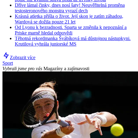
Dříve lámal činky, dnes nosí šaty! Neuvěřitelná proměna
testosteronového monstra vyrazí dech
Krásná atletka přišla o život. Její skon je zatím záhadou,
Wardová se dožila pouze 21 let
Od Lyonu k bezradnosti. Sparta se změnila k nepoznání a
Priske marně hledal odpovědi
Těhotná rekordmanka Švábíková má důstojnou nástupkyni.
Krutilová vyhrála juniorské MS
Zobrazit více
Sport
Vybrali jsme pro vás
Magazíny a zajímavosti