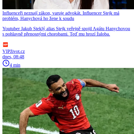
Influenceři neznají zákon, varuje advokát. Influencer Stejk má
problém, Hanychová ho žene k soudu
Youtuber Jakub Steklý alias Stejk veřejně spojil Agátu Hanychovou
s pohlavně přenosnými chorobami. Teď mu hrozí žaloba.
VIPživot.cz
dnes, 08:48
4 min