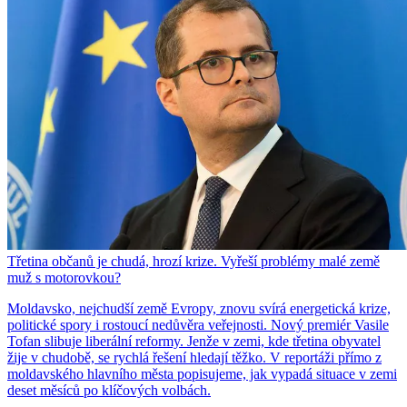
Třetina občanů je chudá, hrozí krize. Vyřeší problémy malé země
muž s motorovkou?
Moldavsko, nejchudší země Evropy, znovu svírá energetická krize,
politické spory i rostoucí nedůvěra veřejnosti. Nový premiér Vasile
Tofan slibuje liberální reformy. Jenže v zemi, kde třetina obyvatel
žije v chudobě, se rychlá řešení hledají těžko. V reportáži přímo z
moldavského hlavního města popisujeme, jak vypadá situace v zemi
deset měsíců po klíčových volbách.