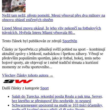
Nežil tam nežil, přesto pomohl. Messi věnoval přes dva miliony na
obnovu oblastí zničených ohněm
Lionel Messi znovu ukázal, že jeho vliv nekončí na fotbalových
trávnících. Hvězda Interu Miami věnovala 80...
Tento článek byl publikován ze zdrojů
SportWin
Články ze SportWin.cz přinášejí svěží pohled na sport – kombinují
aktuální zprávy s lehkostí, nadsázkou i špetkou zábavy. Věnují se
především populárním sportům, jako je fotbal, hokej, tenis nebo
bojové sporty, ale objevují se i méně tradiční témata a kuriózní
momenty ze světa sportovního...
Všechny články tohoto autora →
Další články z kategorie
Sport
Salah do Turecka, rekordní posila Realu a pak tma. Server,
bez kterého se přestupové léto neobejde, to neunesl
Schwarzenegger upozornil na studii se 103 tisíci účastníky,
podle níž kvalitní strava přidá až tři roky života