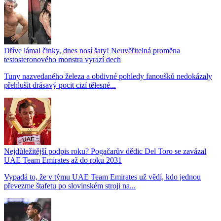
Dříve lámal činky, dnes nosí šaty! Neuvěřitelná proměna
testosteronového monstra vyrazí dech
Tuny nazvedaného železa a obdivné pohledy fanoušků nedokázaly
přehlušit drásavý pocit cizí tělesné...
Nejdůležitější podpis roku? Pogačarův dědic Del Toro se zavázal
UAE Team Emirates až do roku 2031
Vypadá to, že v týmu UAE Team Emirates už vědí, kdo jednou
převezme štafetu po slovinském stroji na...