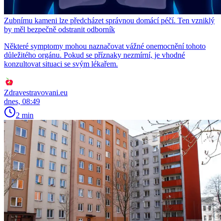
Zubnímu kameni lze předcházet správnou domácí péčí. Ten vzniklý
by měl bezpečně odstranit odborník
Některé symptomy mohou naznačovat vážné onemocnění tohoto
důležitého orgánu. Pokud se příznaky nezmírní, je vhodné
konzultovat situaci se svým lékařem.
Zdravestravovani.eu
dnes, 08:49
2 min