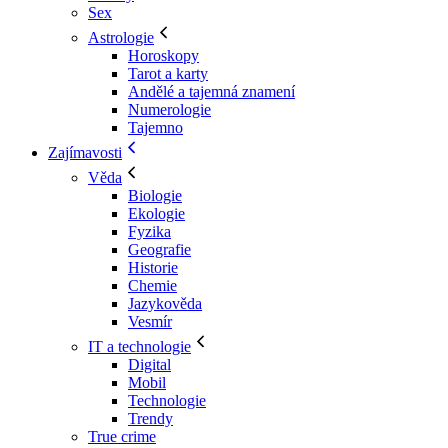
Sex
Astrologie
Horoskopy
Tarot a karty
Andělé a tajemná znamení
Numerologie
Tajemno
Zajímavosti
Věda
Biologie
Ekologie
Fyzika
Geografie
Historie
Chemie
Jazykověda
Vesmír
IT a technologie
Digital
Mobil
Technologie
Trendy
True crime