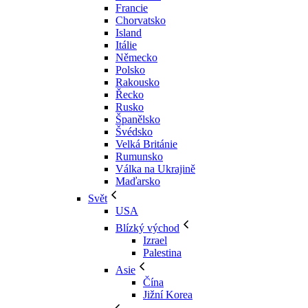
Francie
Chorvatsko
Island
Itálie
Německo
Polsko
Rakousko
Řecko
Rusko
Španělsko
Švédsko
Velká Británie
Rumunsko
Válka na Ukrajině
Maďarsko
Svět
USA
Blízký východ
Izrael
Palestina
Asie
Čína
Jižní Korea