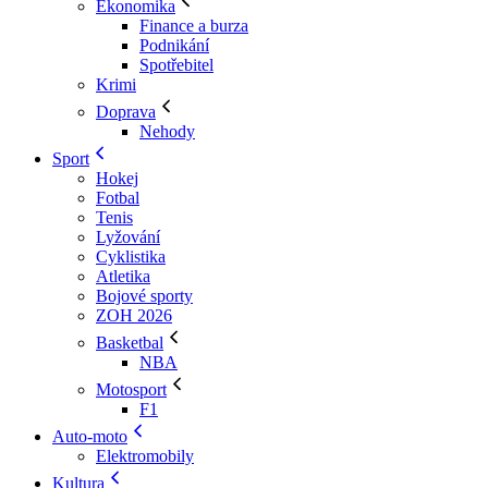
Ekonomika
Finance a burza
Podnikání
Spotřebitel
Krimi
Doprava
Nehody
Sport
Hokej
Fotbal
Tenis
Lyžování
Cyklistika
Atletika
Bojové sporty
ZOH 2026
Basketbal
NBA
Motosport
F1
Auto-moto
Elektromobily
Kultura