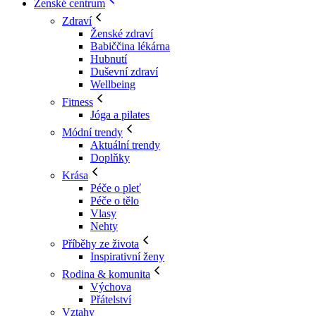
Ženské centrum
Zdraví
Ženské zdraví
Babiččina lékárna
Hubnutí
Duševní zdraví
Wellbeing
Fitness
Jóga a pilates
Módní trendy
Aktuální trendy
Doplňky
Krása
Péče o pleť
Péče o tělo
Vlasy
Nehty
Příběhy ze života
Inspirativní ženy
Rodina & komunita
Výchova
Přátelství
Vztahy