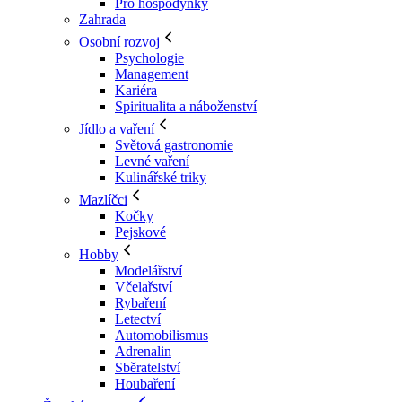
Pro hospodyňky
Zahrada
Osobní rozvoj
Psychologie
Management
Kariéra
Spiritualita a náboženství
Jídlo a vaření
Světová gastronomie
Levné vaření
Kulinářské triky
Mazlíčci
Kočky
Pejskové
Hobby
Modelářství
Včelařství
Rybaření
Letectví
Automobilismus
Adrenalin
Sběratelství
Houbaření