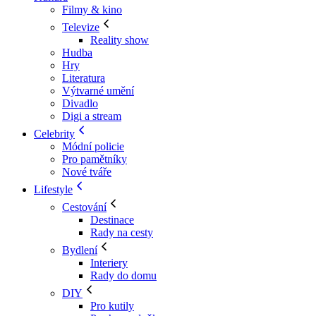
Filmy & kino
Televize
Reality show
Hudba
Hry
Literatura
Výtvarné umění
Divadlo
Digi a stream
Celebrity
Módní policie
Pro pamětníky
Nové tváře
Lifestyle
Cestování
Destinace
Rady na cesty
Bydlení
Interiery
Rady do domu
DIY
Pro kutily