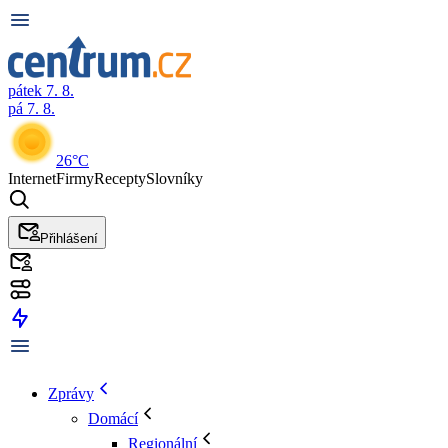
pátek 7. 8.
pá 7. 8.
26°C
Internet
Firmy
Recepty
Slovníky
Přihlášení
Zprávy
Domácí
Regionální