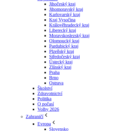
Jihočeský kraj
Jihomoravský kraj
Karlovarský kraj
Kraj Vysočina
Králověhradecký kraj
Liberecký kraj
Moravskoslezský kraj
Olomoucký kraj
Pardubický kraj
Plzeňský kraj
Středočeský kraj
Ústecký kraj
Zlínský kraj
Praha
Brno
Ostrava
Školství
Zdravotnictví
Politika
O počasí
Volby 2026
Zahraničí
Evropa
Slovensko