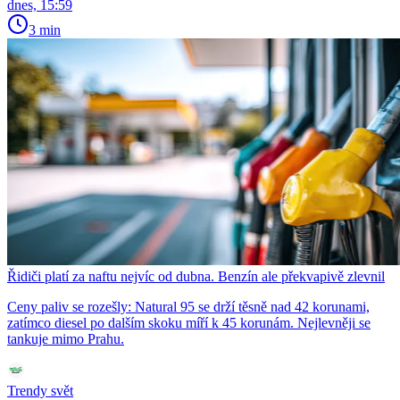
dnes, 15:59
3 min
Řidiči platí za naftu nejvíc od dubna. Benzín ale překvapivě zlevnil
Ceny paliv se rozešly: Natural 95 se drží těsně nad 42 korunami,
zatímco diesel po dalším skoku míří k 45 korunám. Nejlevněji se
tankuje mimo Prahu.
Trendy svět