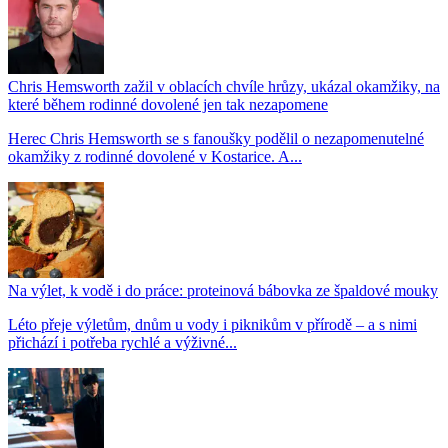
Chris Hemsworth zažil v oblacích chvíle hrůzy, ukázal okamžiky, na
které během rodinné dovolené jen tak nezapomene
Herec Chris Hemsworth se s fanoušky podělil o nezapomenutelné
okamžiky z rodinné dovolené v Kostarice. A...
Na výlet, k vodě i do práce: proteinová bábovka ze špaldové mouky
Léto přeje výletům, dnům u vody i piknikům v přírodě – a s nimi
přichází i potřeba rychlé a výživné...