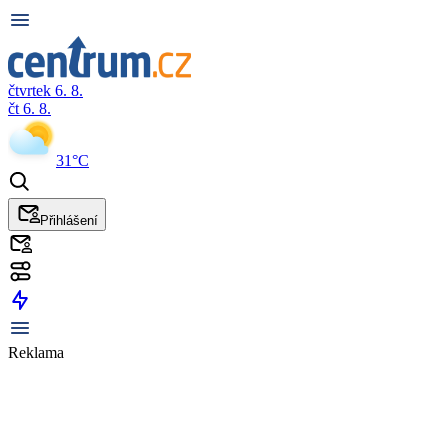
čtvrtek 6. 8.
čt 6. 8.
31°C
Přihlášení
Reklama