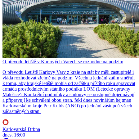
O převodu letiště v Karlových Varech se rozhodne na podzim
O převodu Letiště Karlovy Vary z kraje na stát by měli zastupitelé i
vláda rozhodovat zřejmě na podzim. Všechna jednání zatím směřují
k tomu, aby krajské letiště mohla od začátku příštího roku spravovat
armáda prostřednictvím státního podniku LOM (Letecké opravny
Malešice). Konkrétní podmínky a smlouvy se postupně dojednávají
a připravují ke schválení obou stran, řekl dnes novinářům hejtman
Karlovarského kraje Petr Kubis (ANO) po jednání zástupců všech
zúčastněných stran.
Karlovarská Drbna
dnes, 16:00