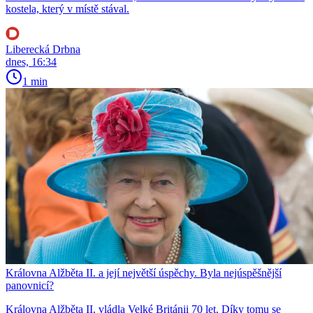
kostela, který v místě stával.
Liberecká Drbna
dnes, 16:34
1 min
Královna Alžběta II. a její největší úspěchy. Byla nejúspěšnější
panovnicí?
Královna Alžběta II. vládla Velké Británii 70 let. Díky tomu se