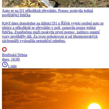
Auto se na D1 několikrát převrátilo. Pomoc poskytla jediná
projíždějící řidička
Když dnes dopoledne na dálnici D1 u Říček vyjelo osobní auto ze
silnice a několikrát se převrátilo v poli, zastavila pouze jediná
řidička. Zraněnému muži poskytla první pomoc, zatímco ostatní
vozy projížděly dál. Za svou pohotovost si od jihomoravských
záchranářů vysloužila netradiční odměnu.
Brněnská Drbna
dnes, 16:00
1 min