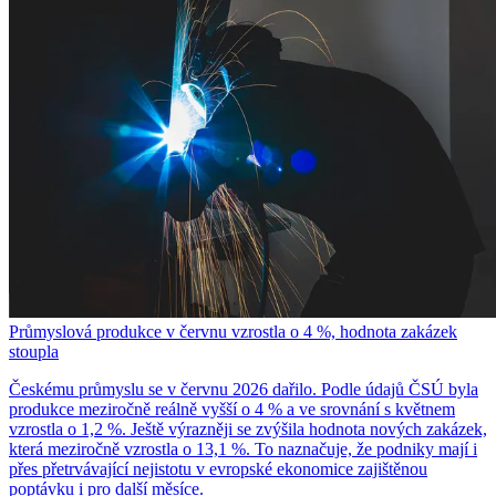
Průmyslová produkce v červnu vzrostla o 4 %, hodnota zakázek
stoupla
Českému průmyslu se v červnu 2026 dařilo. Podle údajů ČSÚ byla
produkce meziročně reálně vyšší o 4 % a ve srovnání s květnem
vzrostla o 1,2 %. Ještě výrazněji se zvýšila hodnota nových zakázek,
která meziročně vzrostla o 13,1 %. To naznačuje, že podniky mají i
přes přetrvávající nejistotu v evropské ekonomice zajištěnou
poptávku i pro další měsíce.