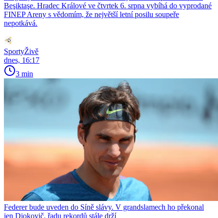
Beşiktaşe. Hradec Králové ve čtvrtek 6. srpna vybíhá do vyprodané
FINEP Areny s vědomím, že největší letní posilu soupeře
nepotkává.
SportyŽivě
dnes, 16:17
3 min
Federer bude uveden do Síně slávy. V grandslamech ho překonal
jen Djokovič, řadu rekordů stále drží