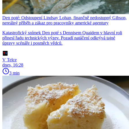
Den poté: Odstoupení Lindsay Lohan, finančně nedostupný Gibson,
nereálný příběh a zákaz pro pracovníky americké agentury
Katastrofický snímek Den poté s Dennisem Quaidem v hlavní roli
přinesl řadu technických výzev. Pozadí natáčení odkrývá tajné
úpravy scénáře i posměch vědců.
V Telce
dnes, 16:28
3 min