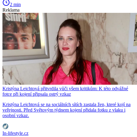
2 min
Reklama
Kristýna Leichtová přitvrdila vůči všem kritikům: K této odvážné
fotce při kojení připsala ostrý vzkaz
Kristýna Leichtová se na sociálních sítích zastala žen, které kojí na
veřejnosti. Před Světovým týdnem kojení přidala fotku z vlaku i
osobní vzkaz.
In-lifestyle.cz