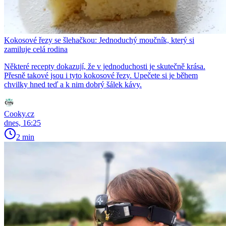
Kokosové řezy se šlehačkou: Jednoduchý moučník, který si
zamiluje celá rodina
Některé recepty dokazují, že v jednoduchosti je skutečně krása.
Přesně takové jsou i tyto kokosové řezy. Upečete si je během
chvilky hned teď a k nim dobrý šálek kávy.
Cooky.cz
dnes, 16:25
2 min