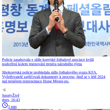
Policie zasahovala v sídle korejské fotbalové asociace kvůli
podezření kolem jmenování trenéra národního týmu
Jihokorejská policie prohledala sídlo fotbalového svazu KFA.
Vyšetřovatelé zajišťovali dokumenty k procesu, jímž se v létě 2024
stal trenérem reprezentace Hong Mjong-po.
SportyŽivě
dnes, 16:43
3 min