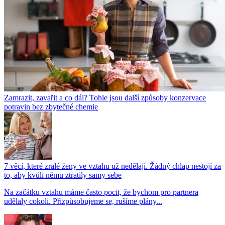
Zamrazit, zavařit a co dál? Tohle jsou další způsoby konzervace
potravin bez zbytečné chemie
7 věcí, které zralé ženy ve vztahu už nedělají. Žádný chlap nestojí za
to, aby kvůli němu ztratily samy sebe
Na začátku vztahu máme často pocit, že bychom pro partnera
udělaly cokoli. Přizpůsobujeme se, rušíme plány...