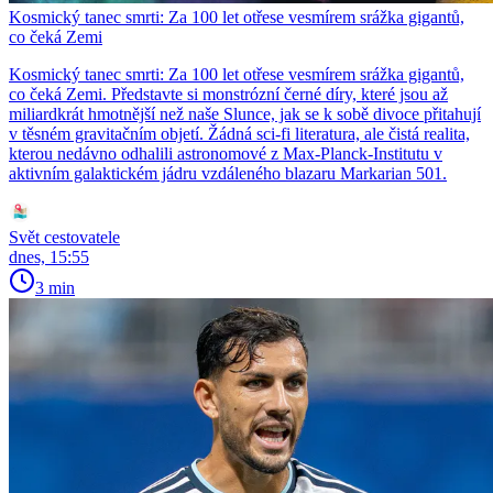
Kosmický tanec smrti: Za 100 let otřese vesmírem srážka gigantů,
co čeká Zemi
Kosmický tanec smrti: Za 100 let otřese vesmírem srážka gigantů,
co čeká Zemi. Představte si monstrózní černé díry, které jsou až
miliardkrát hmotnější než naše Slunce, jak se k sobě divoce přitahují
v těsném gravitačním objetí. Žádná sci-fi literatura, ale čistá realita,
kterou nedávno odhalili astronomové z Max-Planck-Institutu v
aktivním galaktickém jádru vzdáleného blazaru Markarian 501.
Svět cestovatele
dnes, 15:55
3 min