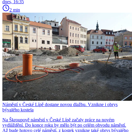
dnes, 16:35
2 min
Náměstí v České Lípě dostane novou dlažbu. Vznikne i obrys
bývalého kostela
Na Škroupově náměstí v České Lípě začaly práce na novém
vydláždění. Do konce roku by mělo být po celém obvodu náměstí.
Až bude hotovo celé náměstí, z kostek vznikne také obrys bývalého