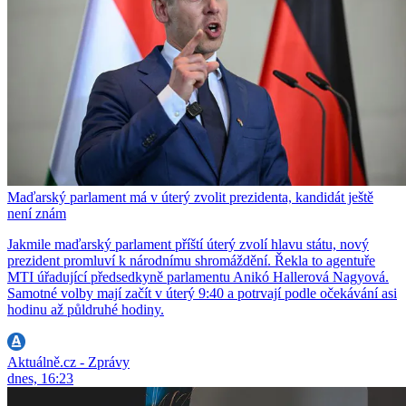
Maďarský parlament má v úterý zvolit prezidenta, kandidát ještě
není znám
Jakmile maďarský parlament příští úterý zvolí hlavu státu, nový
prezident promluví k národnímu shromáždění. Řekla to agentuře
MTI úřadující předsedkyně parlamentu Anikó Hallerová Nagyová.
Samotné volby mají začít v úterý 9:40 a potrvají podle očekávání asi
hodinu až půldruhé hodiny.
Aktuálně.cz - Zprávy
dnes, 16:23