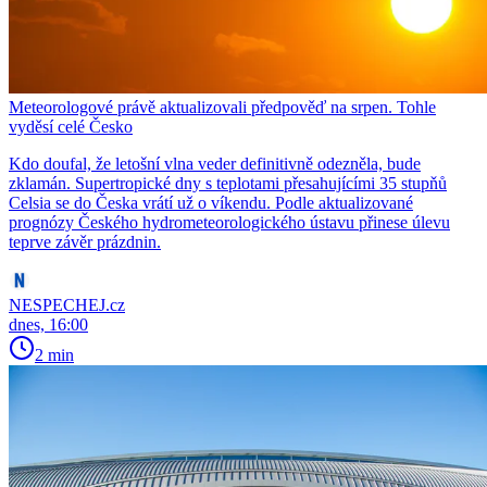
Meteorologové právě aktualizovali předpověď na srpen. Tohle
vyděsí celé Česko
Kdo doufal, že letošní vlna veder definitivně odezněla, bude
zklamán. Supertropické dny s teplotami přesahujícími 35 stupňů
Celsia se do Česka vrátí už o víkendu. Podle aktualizované
prognózy Českého hydrometeorologického ústavu přinese úlevu
teprve závěr prázdnin.
NESPECHEJ.cz
dnes, 16:00
2 min