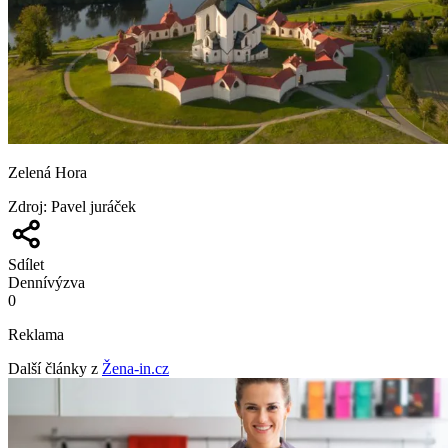
Zelená Hora
Zdroj
:
Pavel juráček
Sdílet
Denní
výzva
0
Reklama
Další články z
Žena-in.cz