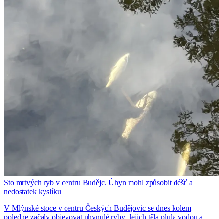
Sto mrtvých ryb v centru Budějc. Úhyn mohl způsobit déšť a
nedostatek kyslíku
V Mlýnské stoce v centru Českých Budějovic se dnes kolem
poledne začaly objevovat uhynulé ryby. Jejich těla plula vodou a