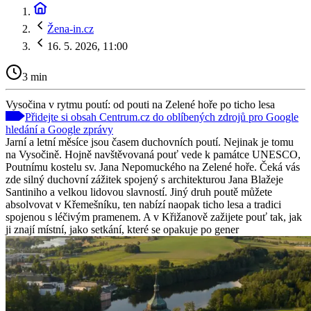
Žena-in.cz
16. 5. 2026, 11:00
3 min
Vysočina v rytmu poutí: od pouti na Zelené hoře po ticho lesa
Přidejte si obsah Centrum.cz do oblíbených zdrojů pro Google
hledání a Google zprávy
Jarní a letní měsíce jsou časem duchovních poutí. Nejinak je tomu
na Vysočině. Hojně navštěvovaná pouť vede k památce UNESCO,
Poutnímu kostelu sv. Jana Nepomuckého na Zelené hoře. Čeká vás
zde silný duchovní zážitek spojený s architekturou Jana Blažeje
Santiniho a velkou lidovou slavností. Jiný druh poutě můžete
absolvovat v Křemešníku, ten nabízí naopak ticho lesa a tradici
spojenou s léčivým pramenem. A v Křižanově zažijete pouť tak, jak
ji znají místní, jako setkání, které se opakuje po gener