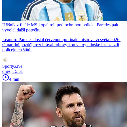
Hříšník z finále MS kopal roh pod ochranou policie. Paredes pak
vyvolal další potyčku
Leandro Paredes dostal červenou po finále mistrovství světa 2026.
O pár dní později rozehrával rohový kop v argentinské lize za zdí
policejních štítů.
SportyŽivě
dnes, 15:51
4 min