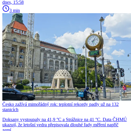
dnes, 15:58
3 min
Česko zažívá mimořádný rok: teplotní rekordy padly už na 132
stanicích
Doksany vystoupaly na 41,9 °C a Strážnice na 41 °C. Data ČHMÚ
ukazují, že letošní vedra přepisovala dlouhé řady měření napříč
zemí.