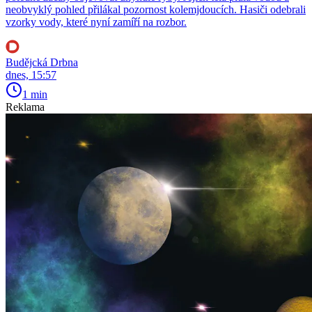
neobvyklý pohled přilákal pozornost kolemjdoucích. Hasiči odebrali
vzorky vody, které nyní zamíří na rozbor.
Budějcká Drbna
dnes, 15:57
1 min
Reklama