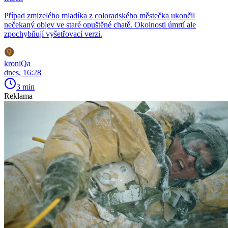
Případ zmizelého mladíka z coloradského městečka ukončil
nečekaný objev ve staré opuštěné chatě. Okolnosti úmrtí ale
zpochybňují vyšetřovací verzi.
kroniQa
dnes, 16:28
3 min
Reklama