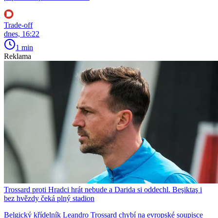
Trade-off
dnes, 16:22
1 min
Reklama
Trossard proti Hradci hrát nebude a Darida si oddechl. Beşiktaş i
bez hvězdy čeká plný stadion
Belgický křídelník Leandro Trossard chybí na evropské soupisce