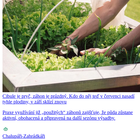
Cibule je pryč, záhon je prázdný. Kdo do něj teď v červenci nasadí
tyhle plodiny, v září sklízí znovu
Praxe využívání již „použitých“ záhonů zajišťuje, že půda zůstane
aktivní, obohacená a připravená na další sezónu výsadby.
Chalupáři-Zahrádkáři