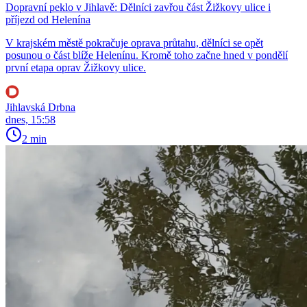
Dopravní peklo v Jihlavě: Dělníci zavřou část Žižkovy ulice i
příjezd od Helenína
V krajském městě pokračuje oprava průtahu, dělníci se opět
posunou o část blíže Helenínu. Kromě toho začne hned v pondělí
první etapa oprav Žižkovy ulice.
Jihlavská Drbna
dnes, 15:58
2 min