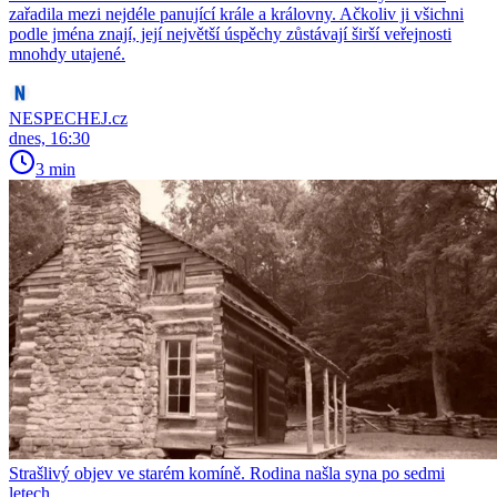
zařadila mezi nejdéle panující krále a královny. Ačkoliv ji všichni
podle jména znají, její největší úspěchy zůstávají širší veřejnosti
mnohdy utajené.
NESPECHEJ.cz
dnes, 16:30
3 min
Strašlivý objev ve starém komíně. Rodina našla syna po sedmi
letech