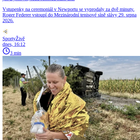
Vstupenky na ceremoniál v Newportu se vyprodaly za dvě minuty.
Roger Federer vstoupí do Mezinárodní tenisové síně slávy 29. srpna
2026.
SportyŽivě
dnes, 16:12
3 min