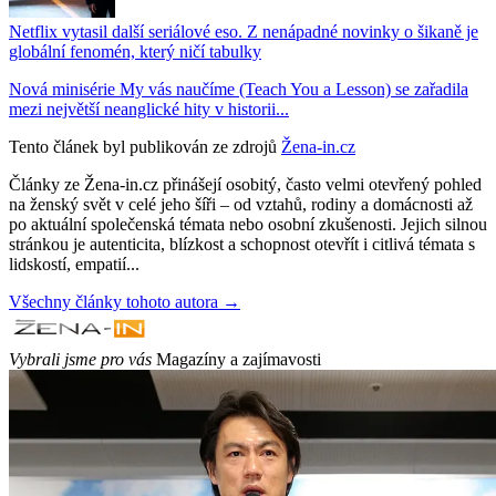
Netflix vytasil další seriálové eso. Z nenápadné novinky o šikaně je
globální fenomén, který ničí tabulky
Nová minisérie My vás naučíme (Teach You a Lesson) se zařadila
mezi největší neanglické hity v historii...
Tento článek byl publikován ze zdrojů
Žena-in.cz
Články ze Žena-in.cz přinášejí osobitý, často velmi otevřený pohled
na ženský svět v celé jeho šíři – od vztahů, rodiny a domácnosti až
po aktuální společenská témata nebo osobní zkušenosti. Jejich silnou
stránkou je autenticita, blízkost a schopnost otevřít i citlivá témata s
lidskostí, empatií...
Všechny články tohoto autora →
Vybrali jsme pro vás
Magazíny a zajímavosti