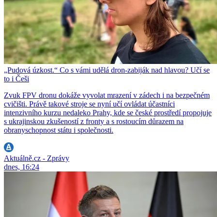
„Pudová úzkost.“ Co s vámi udělá dron-zabiják nad hlavou? Učí se
to i Češi
Zvuk FPV dronu dokáže vyvolat mrazení v zádech i na bezpečném
cvičišti. Právě takové stroje se nyní učí ovládat účastníci
intenzivního kurzu nedaleko Prahy, kde se české prostředí propojuje
s ukrajinskou zkušeností z fronty a s rostoucím důrazem na
obranyschopnost státu i společnosti.
Aktuálně.cz - Zprávy
dnes, 16:24