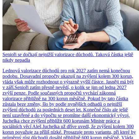
Senioři se dočkají nejnižší valorizace důchodů. Taková částka ještě
nikdy nepadla
Lednová valorizace důchodů pro rok 2027 zatím nemá konečnou
podobu. Dosavadní propočty ukazují na zvýšení kolem 300 korun,
vláda však může rozhodnout o výrazně vyšší částce. Jasněji má být
v září.Senioři zatím přesně nevědí, o kolik se jim od ledna 2027
zvýší penze. Podle současných propočtů vychází zákonná
valorizace přibližně na 300 korun měsíčně. Pokud by tato částka
zůstala beze změny, šlo by podle nynějších odhadů o nejnižší
zvýšení důchodů za posledních deset let. Konečné číslo ale ještě
není uzavřené a do výpočtu se promítne další ekonomický vývoj.
Juchelka chce zvýšení přiblížit 600 korunám Ministr práce a
sociálních věcí Aleš Juchelka už dříve uvedl, že zvýšení kolem 300
korun považuje za příliš nízké. Prosazuje proto variantu, při které by
průměrný růst důchodů dosáhl přibližně 600 korun měsíčně. Vláda