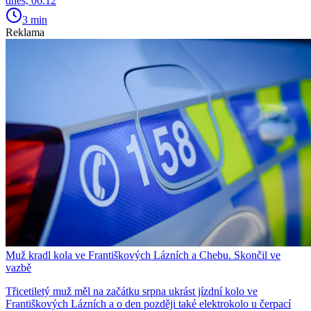
dnes, 06:12
3 min
Reklama
Muž kradl kola ve Františkových Lázních a Chebu. Skončil ve
vazbě
Třicetiletý muž měl na začátku srpna ukrást jízdní kolo ve
Františkových Lázních a o den později také elektrokolo u čerpací