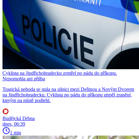
Cyklista na Jindřichohradecku zemřel po pádu do příkopu.
Nepomohla ani přilba
Tragická nehoda se stala na silnici mezi Deštnou a Novým Dvorem
na Jindřichohradecku. Cyklista po pádu do příkopu utrpěl zranění,
kterým na místě podlehl.
Budějcká Drbna
dnes, 06:39
1 min