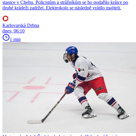
stanice v Chebu. Policistům a strážníkům se ho podařilo krátce po
druhé krádeži zadržet. Elektrokolo se následně vrátilo majiteli.
Karlovarská Drbna
dnes, 06:10
1 min