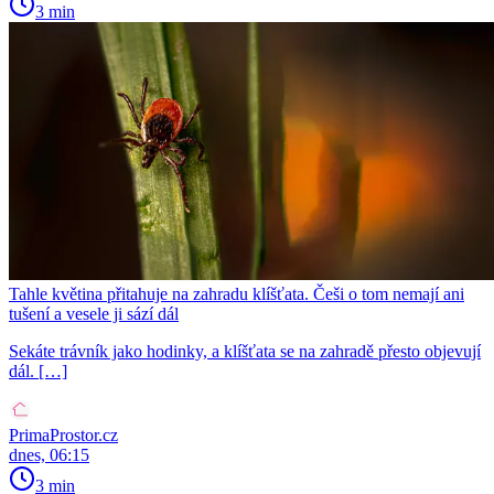
3 min
Tahle květina přitahuje na zahradu klíšťata. Češi o tom nemají ani
tušení a vesele ji sází dál
Sekáte trávník jako hodinky, a klíšťata se na zahradě přesto objevují
dál. […]
PrimaProstor.cz
dnes, 06:15
3 min