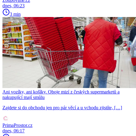
Zodpovime.cz
dnes, 06:23
3 min
Ani vozíky, ani košíky. Oboje mizí z českých supermarketů a
nakupující mají smůlu
Zajdete si do obchodu jen pro pár věcí a u vchodu zjistíte, […]
PrimaProstor.cz
dnes, 06:17