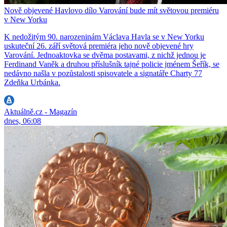
Nově objevené Havlovo dílo Varování bude mít světovou premiéru
v New Yorku
K nedožitým 90. narozeninám Václava Havla se v New Yorku
uskuteční 26. září světová premiéra jeho nově objevené hry
Varování. Jednoaktovka se dvěma postavami, z nichž jednou je
Ferdinand Vaněk a druhou příslušník tajné policie jménem Šeřík, se
nedávno našla v pozůstalosti spisovatele a signatáře Charty 77
Zdeňka Urbánka.
Aktuálně.cz - Magazín
dnes, 06:08