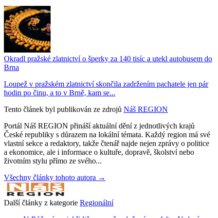
Okradl pražské zlatnictví o šperky za 140 tisíc a utekl autobusem do
Brna
Loupež v pražském zlatnictví skončila zadržením pachatele jen pár
hodin po činu, a to v Brně, kam se...
Tento článek byl publikován ze zdrojů
Náš REGION
Portál Náš REGION přináší aktuální dění z jednotlivých krajů
České republiky s důrazem na lokální témata. Každý region má své
vlastní sekce a redaktory, takže čtenář najde nejen zprávy o politice
a ekonomice, ale i informace o kultuře, dopravě, školství nebo
životním stylu přímo ze svého...
Všechny články tohoto autora →
Další články z kategorie
Regionální