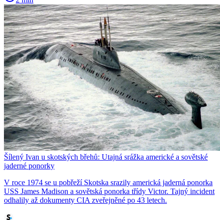
Šílený Ivan u skotských břehů: Utajná srážka americké a sovětské
jaderné ponorky
V roce 1974 se u pobřeží Skotska srazily americká jaderná ponorka
USS James Madison a sovětská ponorka třídy Victor. Tajný incident
odhalily až dokumenty CIA zveřejněné po 43 letech.