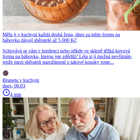
Měla ji v kuchyni každá druhá žena, dnes za tuhle formu na
bábovku dávají sběratelé až 5 000 Kč
Schovává se vám v kredenci nebo někde ve sklepě těžká kovová
forma na bábovku, kterou jste zdědili? Léta si jí možná nevšímáte,
jenže mezi sběrateli starožitností o takové kousky roste...
Bruneta v kuchyni
dnes, 06:03
4 min