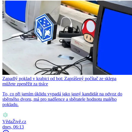
Zapadlý poklad v krabici od bot: Zaprášený počítač ze sklepa
můžete zpeněžit za tisíce
To, co při jarním úklidu vypadá jako jasný kandidát na odvoz do
sběrného dvoru, má pro nadšence a sběratele hodnotu malého
pokladu.
VědaŽivě.cz
dnes, 06:13