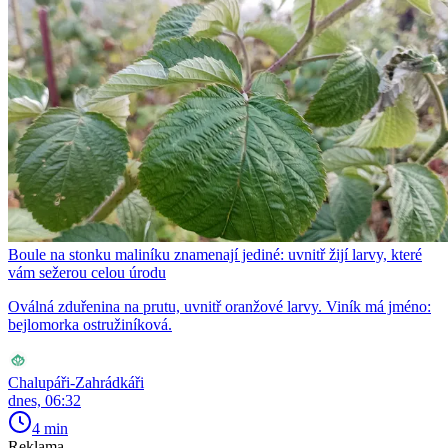
Boule na stonku maliníku znamenají jediné: uvnitř žijí larvy, které
vám sežerou celou úrodu
Oválná zduřenina na prutu, uvnitř oranžové larvy. Viník má jméno:
bejlomorka ostružiníková.
Chalupáři-Zahrádkáři
dnes, 06:32
4 min
Reklama