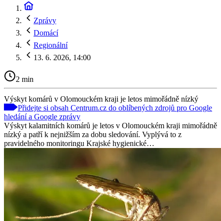
Zprávy
Domácí
Regionální
13. 6. 2026, 14:00
2 min
Výskyt komárů v Olomouckém kraji je letos mimořádně nízký
Přidejte si obsah Centrum.cz do oblíbených zdrojů pro Google
hledání a Google zprávy
Výskyt kalamitních komárů je letos v Olomouckém kraji mimořádně
nízký a patří k nejnižším za dobu sledování. Vyplývá to z
pravidelného monitoringu Krajské hygienické…