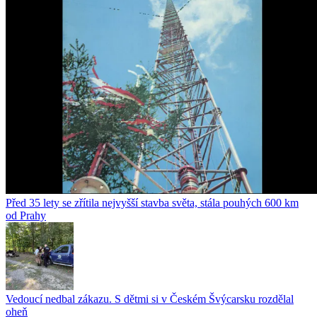
Před 35 lety se zřítila nejvyšší stavba světa, stála pouhých 600 km
od Prahy
Vedoucí nedbal zákazu. S dětmi si v Českém Švýcarsku rozdělal
oheň