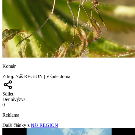
Komár
Zdroj
:
Náš REGION | Všude doma
Sdílet
Denní
výzva
0
Reklama
Další články z
Náš REGION