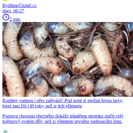
BydlímeÚtulně.cz
dnes, 06:27
2 min
Rostliny vadnou i přes zalévání? Pod zemí je možná žerou larvy,
které tam žijí i tři roky, než si jich všimnete
Ponrava chrousta obecného dokáže mladému stromku zničit celý
kořenový systém dřív, než si všimnete prvního vadnoucího listu.