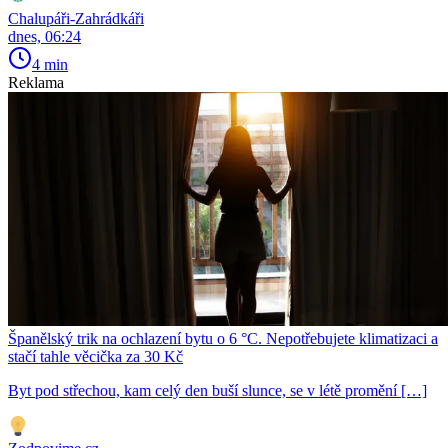
Chalupáři-Zahrádkáři
dnes, 06:24
4 min
Reklama
Španělský trik na ochlazení bytu o 6 °C. Nepotřebujete klimatizaci a
stačí tahle věcička za 30 Kč
Byt pod střechou, kam celý den buší slunce, se v létě promění […]