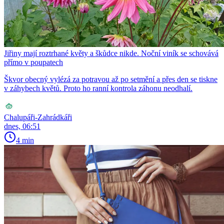
Jiřiny mají roztrhané květy a škůdce nikde. Noční viník se schovává
přímo v poupatech
Škvor obecný vylézá za potravou až po setmění a přes den se tiskne
v záhybech květů. Proto ho ranní kontrola záhonu neodhalí.
Chalupáři-Zahrádkáři
dnes, 06:51
4 min