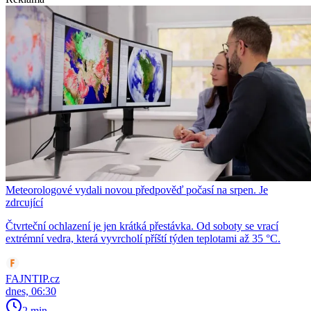
Meteorologové vydali novou předpověď počasí na srpen. Je
zdrcující
Čtvrteční ochlazení je jen krátká přestávka. Od soboty se vrací
extrémní vedra, která vyvrcholí příští týden teplotami až 35 °C.
FAJNTIP.cz
dnes, 06:30
2 min