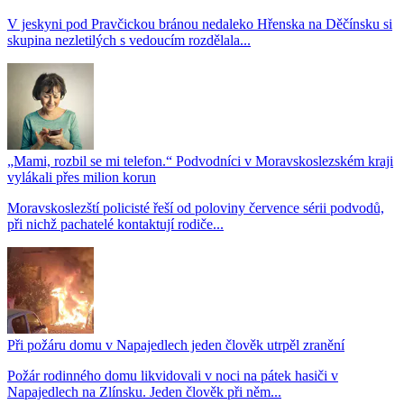
V jeskyni pod Pravčickou bránou nedaleko Hřenska na Děčínsku si
skupina nezletilých s vedoucím rozdělala...
„Mami, rozbil se mi telefon.“ Podvodníci v Moravskoslezském kraji
vylákali přes milion korun
Moravskoslezští policisté řeší od poloviny července sérii podvodů,
při nichž pachatelé kontaktují rodiče...
Při požáru domu v Napajedlech jeden člověk utrpěl zranění
Požár rodinného domu likvidovali v noci na pátek hasiči v
Napajedlech na Zlínsku. Jeden člověk při něm...