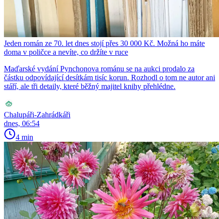
Jeden román ze 70. let dnes stojí přes 30 000 Kč. Možná ho máte
doma v poličce a nevíte, co držíte v ruce
Maďarské vydání Pynchonova románu se na aukci prodalo za
částku odpovídající desítkám tisíc korun. Rozhodl o tom ne autor ani
stáří, ale tři detaily, které běžný majitel knihy přehlédne.
Chalupáři-Zahrádkáři
dnes, 06:54
4 min