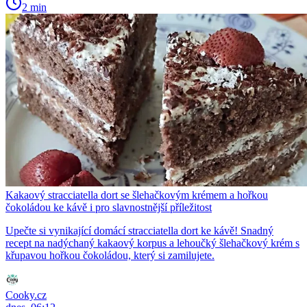
2 min
Kakaový stracciatella dort se šlehačkovým krémem a hořkou
čokoládou ke kávě i pro slavnostnější příležitost
Upečte si vynikající domácí stracciatella dort ke kávě! Snadný
recept na nadýchaný kakaový korpus a lehoučký šlehačkový krém s
křupavou hořkou čokoládou, který si zamilujete.
Cooky.cz