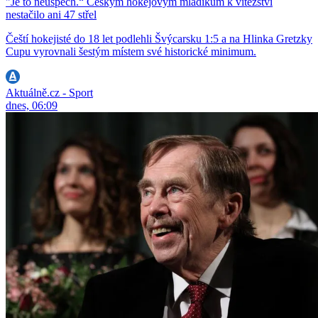
"Je to neúspěch.“ Českým hokejovým mladíkům k vítězství
nestačilo ani 47 střel
Čeští hokejisté do 18 let podlehli Švýcarsku 1:5 a na Hlinka Gretzky
Cupu vyrovnali šestým místem své historické minimum.
Aktuálně.cz - Sport
dnes, 06:09