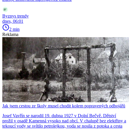
Byznys trendy
dnes, 06:01
2 min
Reklama
Jak jsem cestou ze školy musel chodit kolem popravených odbojářů
Josef Vavřín se narodil 19. dubna 1927 v Dolní Bečvě. Dětství
prožil v osadě Kamenná vysoko nad obcí. V chalupě bez elektřiny a
tekoucí vody se svítilo petrolejkou, voda se nosila z potoka a cesta