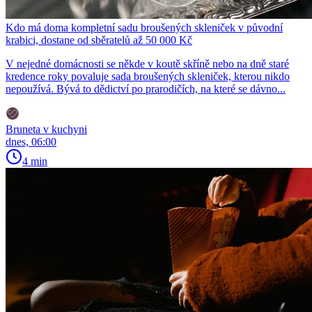
Kdo má doma kompletní sadu broušených skleniček v původní
krabici, dostane od sběratelů až 50 000 Kč
V nejedné domácnosti se někde v koutě skříně nebo na dně staré
kredence roky povaluje sada broušených skleniček, kterou nikdo
nepoužívá. Bývá to dědictví po prarodičích, na které se dávno...
Bruneta v kuchyni
dnes, 06:00
4 min