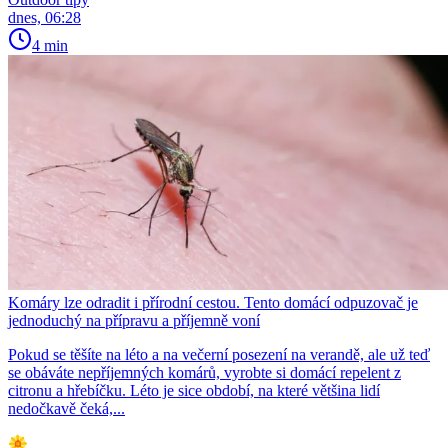
dnes, 06:28
4 min
Komáry lze odradit i přírodní cestou. Tento domácí odpuzovač je
jednoduchý na přípravu a příjemně voní
Pokud se těšíte na léto a na večerní posezení na verandě, ale už teď
se obáváte nepříjemných komárů, vyrobte si domácí repelent z
citronu a hřebíčku. Léto je sice období, na které většina lidí
nedočkavě čeká,...