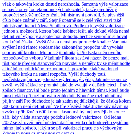
však o takovém kroku dosud nerozhodla. Samotná výše valorizace
se navíc odvíjí od ekonomických ukazatelů, takže předběžný
propočet se ještě může změnit. Ministr nyní potvrdil, že přesnější
číslo bude známé v září. Stejně opatrně se k celé věci staví také
ministryně financí Alena Schillerová. Podle ní je vyšší valorizace
jednou z možností, kterou bude kabinet řešit, ale dokud vláda nemá
definitivní výpočty a společnou dohodu, nechce seniorům slibovat
konkrétní částku. Vyšší částka nemá podporu celé koalice Varianta
zvýšení nad rámec současného zákonného propočtu už vyvolala
spor uvnitř koalice. Motoristé ji odmítají. Předseda sněmovního
rozpočtového výboru Vladimír Pikora zastává názor, že penze mají
růst podle předem stanovených pravidel a neměly by se měnit podle
aktuálního politického rozhodnutí. Upozorňuje také na dopad
takového kroku na státní rozpočet. Vyšší důchody totiž
nepředstavují pouze jednorázový lednový výdaj. Jakmile se penze
zvýší, vyšší základ se promítá také do výdajů v dalších letech. Právě
způsob financování bude proto jedním z hlavních témat, která bude
muset vláda při rozhodování zohlednit. Konečné rozhodnutí má
přijít v září Pro důchodce je tak zatím nejdůležitější, že částka kolem
300 korun není definitivní. Ve hře zůstává také Juchelkův návrh na
zvýšení přibližně o 600 korun. Jasno má být nejpozději do konce
září, kdy vláda stanovuje podobu lednové valorizace. Od ledna
2027 se zároveň mění některá další pravidla důchodového systému,
mimo jiné způsob, jakým se při valorizaci pracuje s výchovným.
Zdroje tn.nova.cz mpsv.gov.cz cssz.cz