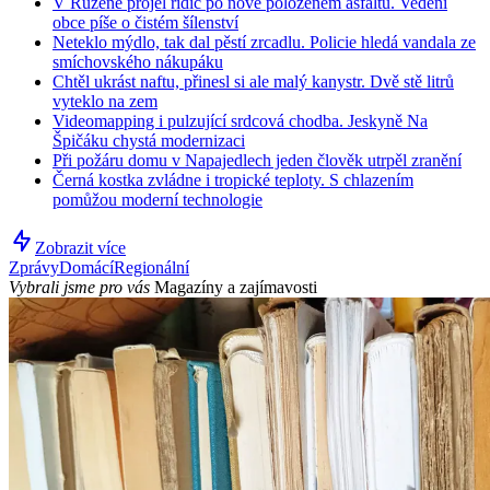
V Růžené projel řidič po nově položeném asfaltu. Vedení
obce píše o čistém šílenství
Neteklo mýdlo, tak dal pěstí zrcadlu. Policie hledá vandala ze
smíchovského nákupáku
Chtěl ukrást naftu, přinesl si ale malý kanystr. Dvě stě litrů
vyteklo na zem
Videomapping i pulzující srdcová chodba. Jeskyně Na
Špičáku chystá modernizaci
Při požáru domu v Napajedlech jeden člověk utrpěl zranění
Černá kostka zvládne i tropické teploty. S chlazením
pomůžou moderní technologie
Zobrazit více
Zprávy
Domácí
Regionální
Vybrali jsme pro vás
Magazíny a zajímavosti