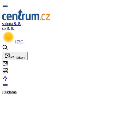
sobota 8. 8.
so 8. 8.
17°C
Přihlášení
Reklama