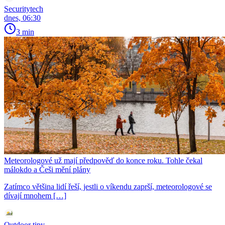
Securitytech
dnes, 06:30
3 min
Meteorologové už mají předpověď do konce roku. Tohle čekal
málokdo a Češi mění plány
Zatímco většina lidí řeší, jestli o víkendu zaprší, meteorologové se
dívají mnohem […]
Outdoor tipy