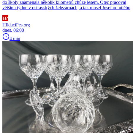
do školy znamenala několik kilometrů chůze lesem. Otec pracoval
většinu týdne v ostravských železárnách, a tak musel Josef od útlého
HlídacíPes.org
dnes, 06:00
4 min