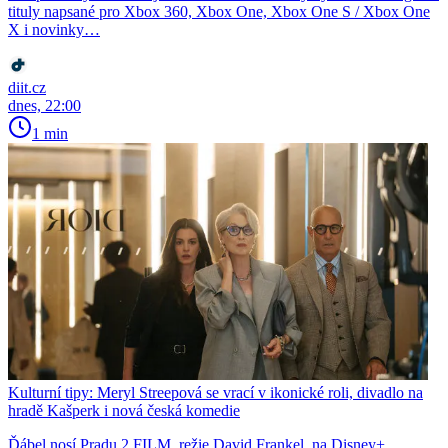
tituly napsané pro Xbox 360, Xbox One, Xbox One S / Xbox One
X i novinky…
diit.cz
dnes, 22:00
1 min
Kulturní tipy: Meryl Streepová se vrací v ikonické roli, divadlo na
hradě Kašperk i nová česká komedie
Ďábel nosí Pradu 2 FILM, režie David Frankel, na Disney+