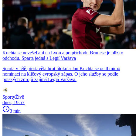
Kuchta se nevešel ani na Lyon a po příchodu Brunese je blízko
odchodu. Sparta jedná s Legií Varšava
Sparta v létě přestavěla hrot útoku a Jan Kuchta se ocitl mimo
nominaci na klíčový evropský zápas. O jeho služby se podle
polských zdrojů zajímá Legia Varšava.
SportyŽivě
dnes, 19:57
3 min