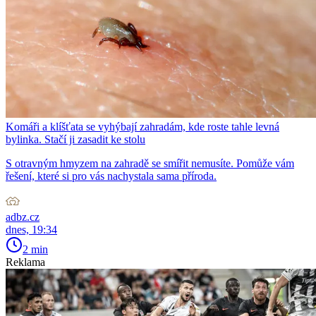
Komáři a klíšťata se vyhýbají zahradám, kde roste tahle levná
bylinka. Stačí ji zasadit ke stolu
S otravným hmyzem na zahradě se smířit nemusíte. Pomůže vám
řešení, které si pro vás nachystala sama příroda.
adbz.cz
dnes, 19:34
2 min
Reklama