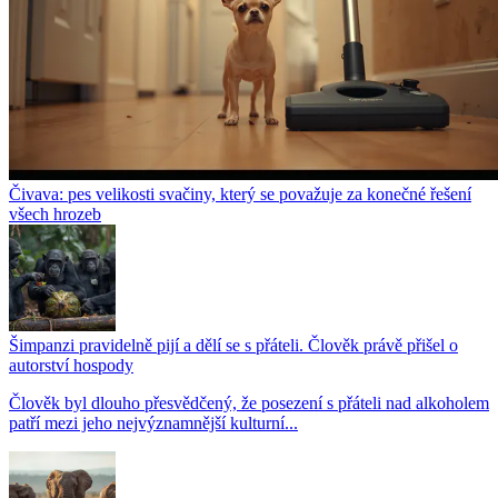
Čivava: pes velikosti svačiny, který se považuje za konečné řešení
všech hrozeb
Šimpanzi pravidelně pijí a dělí se s přáteli. Člověk právě přišel o
autorství hospody
Člověk byl dlouho přesvědčený, že posezení s přáteli nad alkoholem
patří mezi jeho nejvýznamnější kulturní...