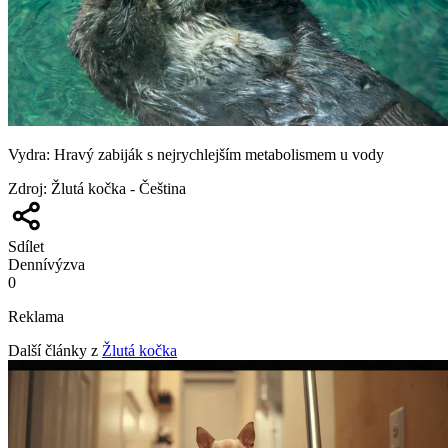
Vydra: Hravý zabiják s nejrychlejším metabolismem u vody
Zdroj
:
Žlutá kočka - Čeština
Sdílet
Denní
výzva
0
Reklama
Další články z
Žlutá kočka