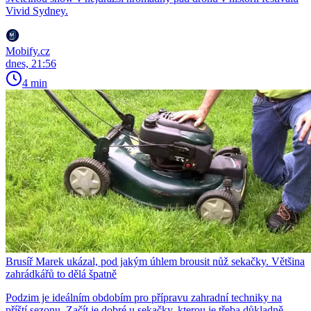
Vivid Sydney.
Mobify.cz
dnes, 21:56
4 min
Brusíř Marek ukázal, pod jakým úhlem brousit nůž sekačky. Většina
zahrádkářů to dělá špatně
Podzim je ideálním obdobím pro přípravu zahradní techniky na
příští sezonu. Začít je dobré u sekačky, kterou je třeba důkladně