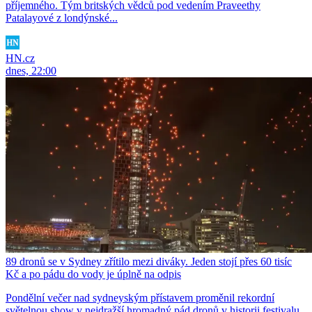
příjemného. Tým britských vědců pod vedením Praveethy
Patalayové z londýnské...
HN.cz
dnes, 22:00
89 dronů se v Sydney zřítilo mezi diváky. Jeden stojí přes 60 tisíc
Kč a po pádu do vody je úplně na odpis
Pondělní večer nad sydneyským přístavem proměnil rekordní
světelnou show v nejdražší hromadný pád dronů v historii festivalu