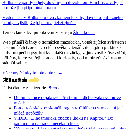
Bulharské pandy odjely do Číny na dovolenou. Bambus začaly jíst,
protože jim připomínal tarator
Vědci našli v Bulharsku dva zkamenělé zuby dávného příbuzného
pandy a zjistili, že jejich majitel zřejmě...
Tento článek byl publikován ze zdrojů
Žlutá kočka
Web přináší články o domácích mazlíčcích, volně žijících zvířatech i
fascinujících tvorech z celého světa. Čtenáři zde najdou praktické
rady pro péči o psy, kočky a další mazlíčky, zajímavosti z říše zvířat,
příběhy, které zahřejí u srdce, i kuriozity, nad nimiž zůstává rozum
stát. Obsah je...
Všechny články tohoto autora →
Další články z kategorie
Příroda
Delfíní samice dojala svět. Šest dní nadlehčovala své mrtvé
mládě
Porod v české zoo skončil tragicky. Oblíbená samice ani její
mládě nepřežily
VIDEO: „Jihoamerická obdoba útoku na Kapitol.“ Do
parlamentu nakráčeli nečekaní hosté
Vědci popsali, jak se ptáci spravedlivě střídají ve vedení hejna