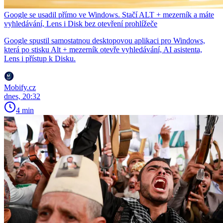
Google se usadil přímo ve Windows. Stačí ALT + mezerník a máte
vyhledávání, Lens i Disk bez otevření prohlížeče
Google spustil samostatnou desktopovou aplikaci pro Windows,
která po stisku Alt + mezerník otevře vyhledávání, AI asistenta,
Lens i přístup k Disku.
Mobify.cz
dnes, 20:32
4 min