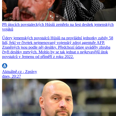
Při útocích povstaleckých Húsíů zemřelo na šest desítek jemenských
vojáků
Údery jemenských povstalců Húsíů na provládní jednotky zabily 58
lidí, řekl ve čtvrtek nejmenovaný vojenský zdroj agentuře AFP.
Zraněných jsou podle něj desítky. Předchozí údaje uváděly zhruba
čtyři desítky mrtvých. Mohlo by se tak jednat o nejkrvavější útok
povstalců v Jemenu od příměří z roku 2022.
Aktuálně.cz - Zprávy
dnes, 20:27