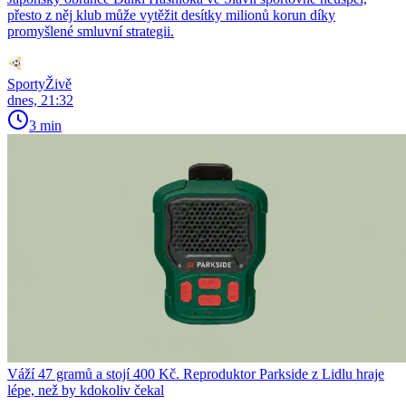
přesto z něj klub může vytěžit desítky milionů korun díky
promyšlené smluvní strategii.
SportyŽivě
dnes, 21:32
3 min
Váží 47 gramů a stojí 400 Kč. Reproduktor Parkside z Lidlu hraje
lépe, než by kdokoliv čekal