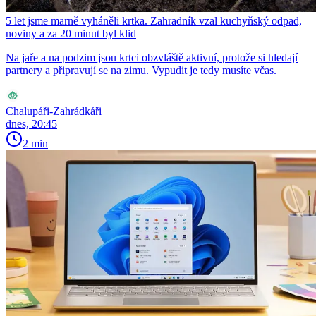
5 let jsme marně vyháněli krtka. Zahradník vzal kuchyňský odpad,
noviny a za 20 minut byl klid
Na jaře a na podzim jsou krtci obzvláště aktivní, protože si hledají
partnery a připravují se na zimu. Vypudit je tedy musíte včas.
Chalupáři-Zahrádkáři
dnes, 20:45
2 min