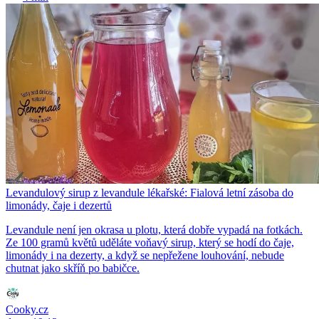
Levandulový sirup z levandule lékařské: Fialová letní zásoba do
limonády, čaje i dezertů
Levandule není jen okrasa u plotu, která dobře vypadá na fotkách.
Ze 100 gramů květů uděláte voňavý sirup, který se hodí do čaje,
limonády i na dezerty, a když se nepřežene louhování, nebude
chutnat jako skříň po babičce.
Cooky.cz