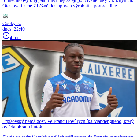
Slunečnicový olej patří mezi nejčastěji používané tuky v kuchyních.
Otestovali jsme 7 běžně dostupných výrobků a porovnali je.
Cooky.cz
dnes, 22:40
4 min
Trpišovský nemá dost. Ve Francii loví rychlíka Mandengueho, který
ovládá obranu i útok