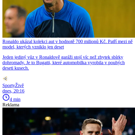
Ronaldo ukázal kolekci aut v hodnotě 700 milionů Kč. Patří mezi ně
model, kterých vzniklo jen deset
Jeden jediný vůz v Ronaldově garáži stojí víc než zbytek sbírky
dohromady. Je to Bugatti, které automobilka vyrobila v pouhých
deseti kusech.
SportyŽivě
dnes, 20:16
4 min
Reklama