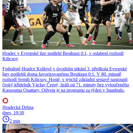
Hradec v Evropské lize podlehl Besiktasi 0:1, v oslabení rozhodl
Kilicsoy
Fotbalisté Hradce Králové v úvodním utkání 3. předkola Evropské
ligy podlehli doma favorizovanému Besiktasi 0:1. V 80. minutě
rozhodl Semih Kilicsoy. Hosté, v jejichž základní sestavě nastoupil
český křídelník Václav Černý, hráli od 71. minuty bez vyloučeného
Kassouma Ouattary. Odveta je na programu za týden v Istanbulu.
Hradecká Drbna
dnes, 19:30
2 min