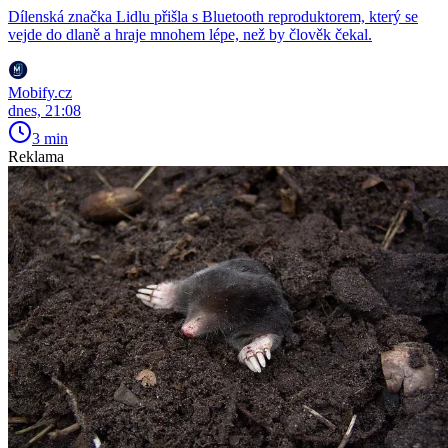
Dílenská značka Lidlu přišla s Bluetooth reproduktorem, který se
vejde do dlaně a hraje mnohem lépe, než by člověk čekal.
Mobify.cz
dnes, 21:08
3 min
Reklama