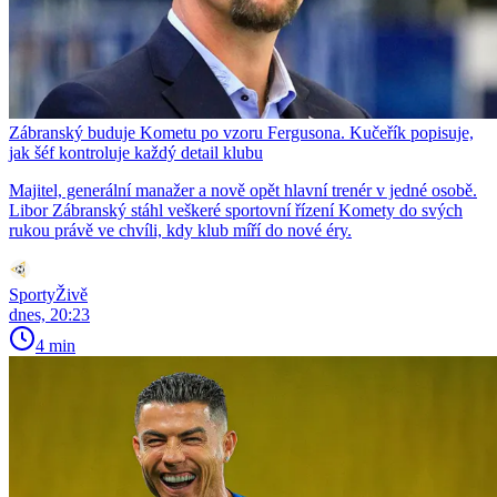
Zábranský buduje Kometu po vzoru Fergusona. Kučeřík popisuje,
jak šéf kontroluje každý detail klubu
Majitel, generální manažer a nově opět hlavní trenér v jedné osobě.
Libor Zábranský stáhl veškeré sportovní řízení Komety do svých
rukou právě ve chvíli, kdy klub míří do nové éry.
SportyŽivě
dnes, 20:23
4 min