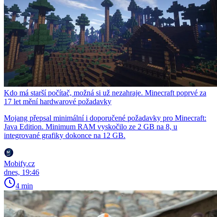
Kdo má starší počítač, možná si už nezahraje. Minecraft poprvé za
17 let mění hardwarové požadavky
Mojang přepsal minimální i doporučené požadavky pro Minecraft:
Java Edition. Minimum RAM vyskočilo ze 2 GB na 8, u
integrované grafiky dokonce na 12 GB.
Mobify.cz
dnes, 19:46
4 min