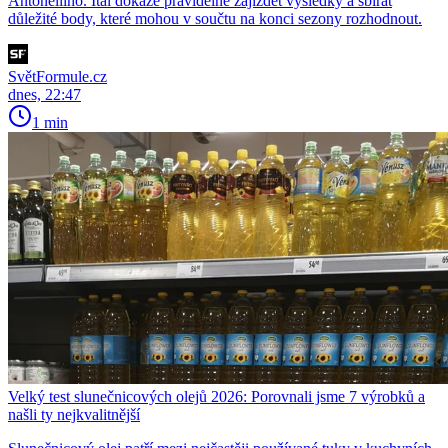
Antonelliho. Ital dokáže pravidelně zajíždět výsledky a sbírat
důležité body, které mohou v součtu na konci sezony rozhodnout.
SvětFormule.cz
dnes, 22:47
1 min
Velký test slunečnicových olejů 2026: Porovnali jsme 7 výrobků a
našli ty nejkvalitnější