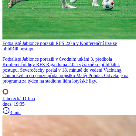
Fotbalisté Jablonce porazili RFS 2:0 a v Konferenční lize se
přiblížili postupu
Fotbalisté Jablonce porazili v úvodním utkání 3. předkola
Konferenční ligy RFS Riga doma 2:0 a výrazně se přiblížili k
postupu. Severočechy poslal v 18. minutě do vedení Vachtang
Čanturišvili a po pauze přidal pojistku Matěj Polidar. Odveta je na
programu za týden na stadionu lídra lotyšské ligy.
Liberecká Drbna
dnes, 19:35
3 min