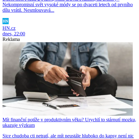
Nekompromisní svět vysoké módy se po dvaceti letech od prvního
dílu vrátil. Nesmlouvavá...
HN.cz
dnes, 22:00
Reklama
Mít finanční potíže v produktivním věku? Urychlí to stárnutí mozku,
ukazuje výzkum
Sice chudoba cti netratí, ale mít neustále hluboko do kapsy není nic