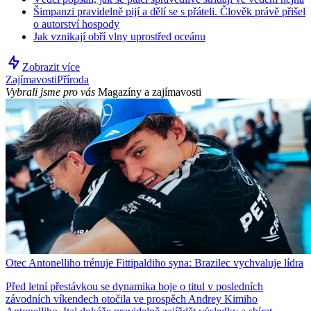
Šimpanzi pravidelně pijí a dělí se s přáteli. Člověk právě přišel
o autorství hospody
Jak vznikají obří vlny uprostřed oceánu
Zobrazit více
Zajímavosti
Příroda
Vybrali jsme pro vás
Magazíny a zajímavosti
Otec Antonelliho trénuje Fittipaldiho syna: Brazilec vychvaluje lídra
Před letní přestávkou se dynamika boje o titul v posledních
závodních víkendech otočila ve prospěch Andrey Kimiho