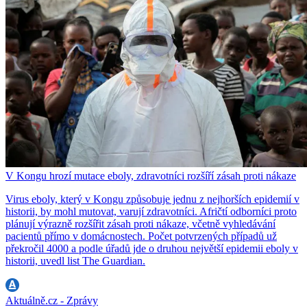
V Kongu hrozí mutace eboly, zdravotníci rozšíří zásah proti nákaze
Virus eboly, který v Kongu způsobuje jednu z nejhorších epidemií v
historii, by mohl mutovat, varují zdravotníci. Afričtí odborníci proto
plánují výrazně rozšířit zásah proti nákaze, včetně vyhledávání
pacientů přímo v domácnostech. Počet potvrzených případů už
překročil 4000 a podle úřadů jde o druhou největší epidemii eboly v
historii, uvedl list The Guardian.
Aktuálně.cz - Zprávy