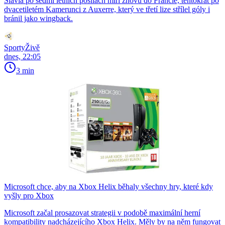
Slavia po sedmi letních posilách míří znovu do Francie, tentokrát po
dvacetiletém Kamerunci z Auxerre, který ve třetí lize střílel góly i
bránil jako wingback.
SportyŽivě
dnes, 22:05
3 min
Microsoft chce, aby na Xbox Helix běhaly všechny hry, které kdy
vyšly pro Xbox
Microsoft začal prosazovat strategii v podobě maximální herní
kompatibility nadcházejícího Xbox Helix. Měly by na něm fungovat