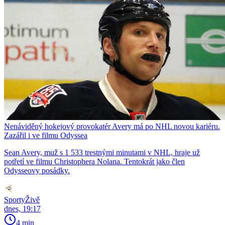
Nenáviděný hokejový provokatér Avery má po NHL novou kariéru.
Zazářil i ve filmu Odyssea
Sean Avery, muž s 1 533 trestnými minutami v NHL, hraje už
potřetí ve filmu Christophera Nolana. Tentokrát jako člen
Odysseovy posádky.
SportyŽivě
dnes, 19:17
4 min