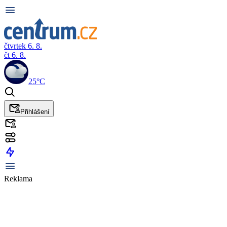
čtvrtek 6. 8.
čt 6. 8.
25°C
Přihlášení
Reklama