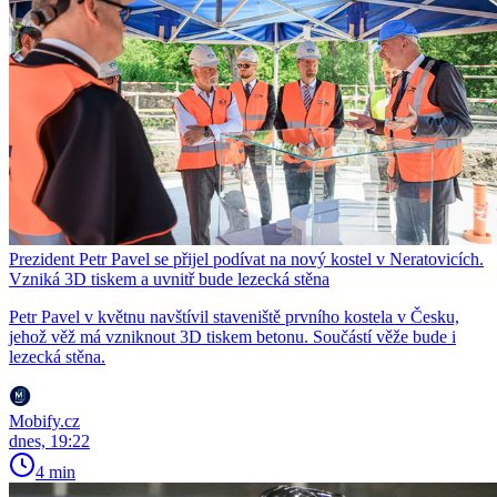
Prezident Petr Pavel se přijel podívat na nový kostel v Neratovicích.
Vzniká 3D tiskem a uvnitř bude lezecká stěna
Petr Pavel v květnu navštívil staveniště prvního kostela v Česku,
jehož věž má vzniknout 3D tiskem betonu. Součástí věže bude i
lezecká stěna.
Mobify.cz
dnes, 19:22
4 min