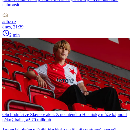
nabrousit.
adbz.cz
dnes, 21:39
2 min
Obchodníci ze Slavie v akci. Z nechtěného Hashioky může kápnout
pěkný balík, až 70 milionů
Japonský obránce Daiki Hashioka ve Slavii sportovně neuspěl,