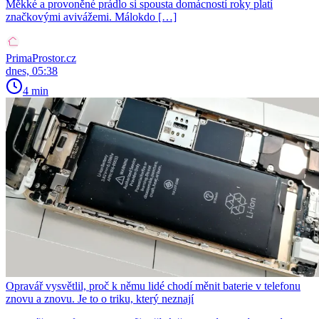
Měkké a provoněné prádlo si spousta domácností roky platí
značkovými avivážemi. Málokdo […]
PrimaProstor.cz
dnes, 05:38
4 min
Opravář vysvětlil, proč k němu lidé chodí měnit baterie v telefonu
znovu a znovu. Je to o triku, který neznají