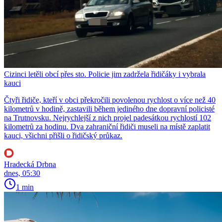
Cizinci letěli obcí přes sto. Policie jim zadržela řidičáky i vybrala
kauci
Čtyři řidiče, kteří v obci překročili povolenou rychlost o více než 40
kilometrů v hodině, zastavili během jediného dne dopravní policisté
na Trutnovsku. Nejrychlejší z nich projel padesátkou rychlostí 102
kilometrů za hodinu. Dva zahraniční řidiči museli na místě zaplatit
kauci, všichni přišli o řidičský průkaz.
Hradecká Drbna
dnes, 05:30
1 min