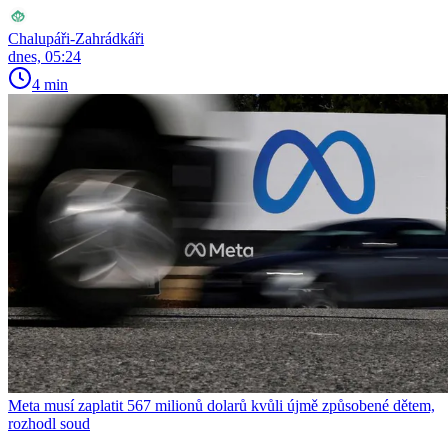
Chalupáři-Zahrádkáři
dnes, 05:24
4 min
Meta musí zaplatit 567 milionů dolarů kvůli újmě způsobené dětem,
rozhodl soud