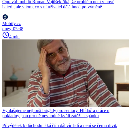
Opravář mobilů Roman Vojtíšek říká, že problém není v nové
baterii, ale v tom, co s ní uživatel dělá hned po výměně.
Mobify.cz
dnes, 05:38
4 min
Vyhlašujeme nejhorší brigády pro seniory. Hlídač a práce u
pokladny jsou pro ně nevhodné kvůli zátěži a spánku
Přivýdělek k důchodu láká čím dál víc lidí a není se čemu divit.