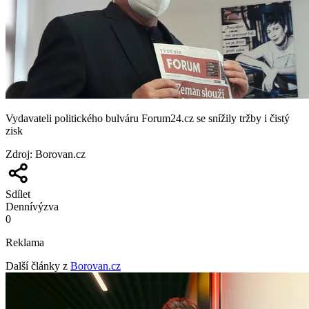
Vydavateli politického bulváru Forum24.cz se snížily tržby i čistý
zisk
Zdroj
:
Borovan.cz
Sdílet
Denní
výzva
0
Reklama
Další články z
Borovan.cz