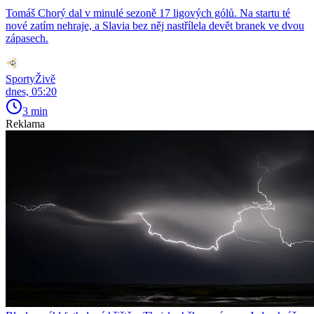
Tomáš Chorý dal v minulé sezoně 17 ligových gólů. Na startu té
nové zatím nehraje, a Slavia bez něj nastřílela devět branek ve dvou
zápasech.
SportyŽivě
dnes, 05:20
3 min
Reklama