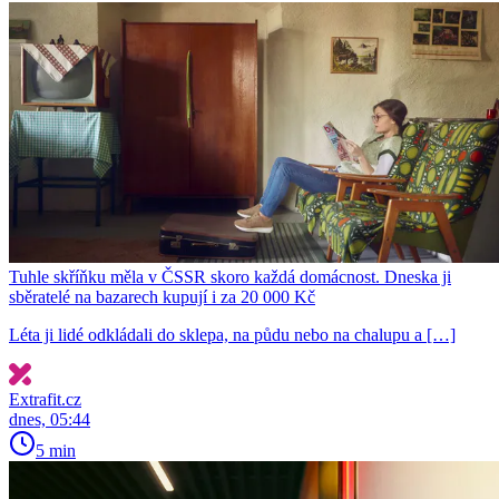
Tuhle skříňku měla v ČSSR skoro každá domácnost. Dneska ji
sběratelé na bazarech kupují i za 20 000 Kč
Léta ji lidé odkládali do sklepa, na půdu nebo na chalupu a […]
Extrafit.cz
dnes, 05:44
5 min