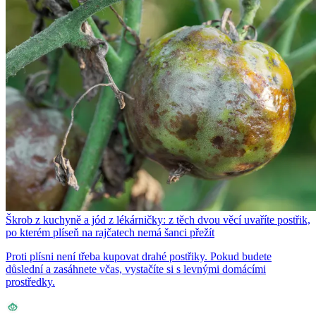
Škrob z kuchyně a jód z lékárničky: z těch dvou věcí uvaříte postřik,
po kterém plíseň na rajčatech nemá šanci přežít
Proti plísni není třeba kupovat drahé postřiky. Pokud budete
důslední a zasáhnete včas, vystačíte si s levnými domácími
prostředky.