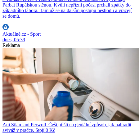
Parbat Rupálskou stěnou. Kvůli nepřízni počasí prchali zpátky do
základního tábora. Tam už se na dalším postupu neshodli a vracejí
se domů.
Aktuálně.cz - Sport
dnes, 05:39
Reklama
Ani Silan, ani Perwoll. Češi přišli na geniální způsob, jak nahradit
aviváž v pračce. Stojí 0 Kč