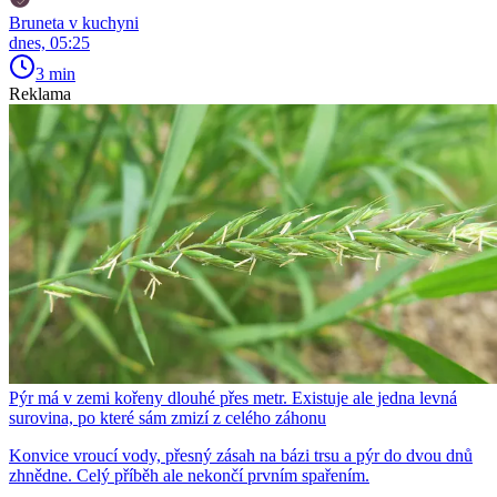
Bruneta v kuchyni
dnes, 05:25
3 min
Reklama
Pýr má v zemi kořeny dlouhé přes metr. Existuje ale jedna levná
surovina, po které sám zmizí z celého záhonu
Konvice vroucí vody, přesný zásah na bázi trsu a pýr do dvou dnů
zhnědne. Celý příběh ale nekončí prvním spařením.