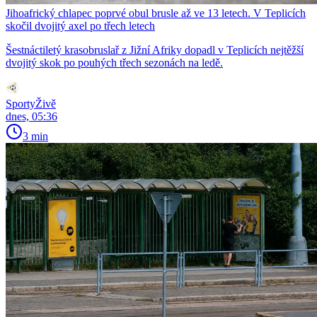
Jihoafrický chlapec poprvé obul brusle až ve 13 letech. V Teplicích
skočil dvojitý axel po třech letech
Šestnáctiletý krasobruslař z Jižní Afriky dopadl v Teplicích nejtěžší
dvojitý skok po pouhých třech sezonách na ledě.
SportyŽivě
dnes, 05:36
3 min