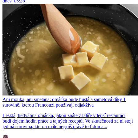
dnes, 05:28
Ani mouka, ani smetana: omáčka bude hustá a sametová díky 1
surovině, kterou Francouzi používají odjakživa
Lesklá, hedvábná omáčka, jakou znáte z talíře v lepší restauraci,
budí dojem hodin práce a tajných receptů. Ve skutečnosti za ní stojí
jediná surovina, kterou máte nejspíš právě teď doma...