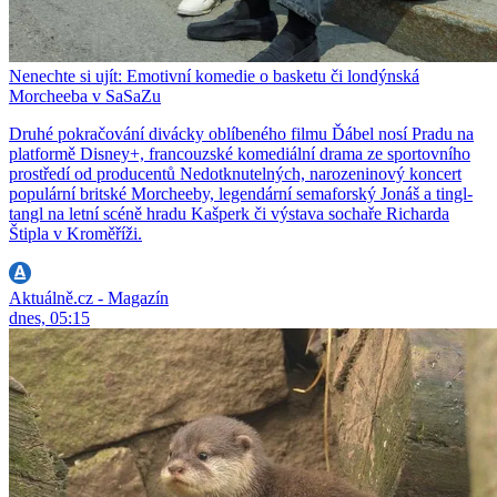
Nenechte si ujít: Emotivní komedie o basketu či londýnská
Morcheeba v SaSaZu
Druhé pokračování divácky oblíbeného filmu Ďábel nosí Pradu na
platformě Disney+, francouzské komediální drama ze sportovního
prostředí od producentů Nedotknutelných, narozeninový koncert
populární britské Morcheeby, legendární semaforský Jonáš a tingl-
tangl na letní scéně hradu Kašperk či výstava sochaře Richarda
Štipla v Kroměříži.
Aktuálně.cz - Magazín
dnes, 05:15