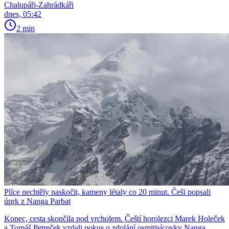
Chalupáři-Zahrádkáři
dnes, 05:42
2 min
Plíce nechtěly naskočit, kameny létaly co 20 minut. Češi popsali
úprk z Nanga Parbat
Konec, cesta skončila pod vrcholem. Čeští horolezci Marek Holeček
a Tomáš Petreček vzdali pokus o zdolání osmitisícovky Nanga