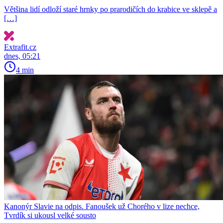
Většina lidí odloží staré hrnky po prarodičích do krabice ve sklepě a
[…]
Extrafit.cz
dnes, 05:21
4 min
Kanonýr Slavie na odpis. Fanoušek už Chorého v lize nechce,
Tvrdík si ukousl velké sousto