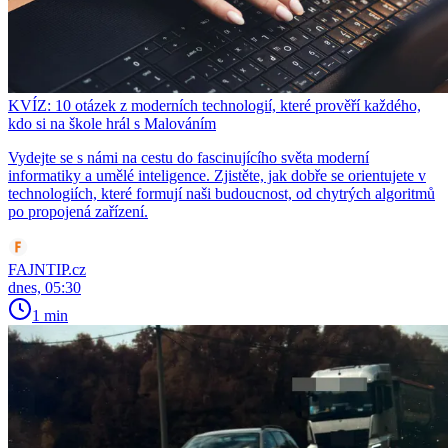
KVÍZ: 10 otázek z moderních technologií, které prověří každého,
kdo si na škole hrál s Malováním
Vydejte se s námi na cestu do fascinujícího světa moderní
informatiky a umělé inteligence. Zjistěte, jak dobře se orientujete v
technologiích, které formují naši budoucnost, od chytrých algoritmů
po propojená zařízení.
FAJNTIP.cz
dnes, 05:30
1 min