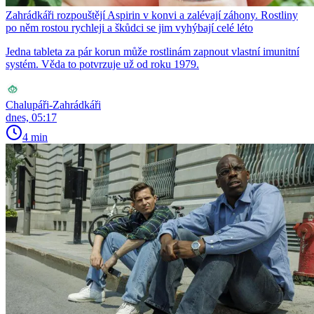
Zahrádkáři rozpouštějí Aspirin v konvi a zalévají záhony. Rostliny
po něm rostou rychleji a škůdci se jim vyhýbají celé léto
Jedna tableta za pár korun může rostlinám zapnout vlastní imunitní
systém. Věda to potvrzuje už od roku 1979.
Chalupáři-Zahrádkáři
dnes, 05:17
4 min