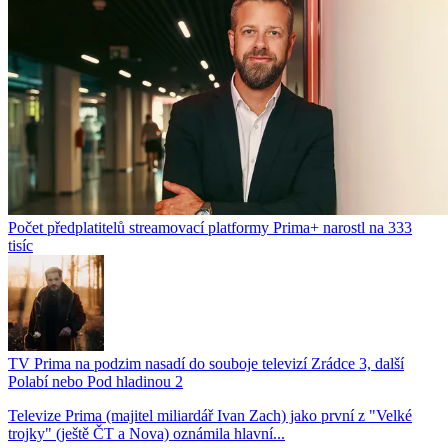
Počet předplatitelů streamovací platformy Prima+ narostl na 333
tisíc
TV Prima na podzim nasadí do souboje televizí Zrádce 3, další
Polabí nebo Pod hladinou 2
Televize Prima (majitel miliardář Ivan Zach) jako první z "Velké
trojky" (ještě ČT a Nova) oznámila hlavní...