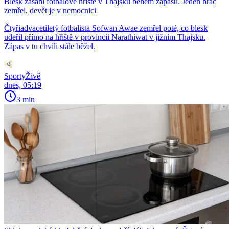
Blesk zasáhl fotbalové hřiště v Thajsku během zápasu. Jeden hráč
zemřel, devět je v nemocnici
Čtyřiadvacetiletý fotbalista Sofwan Awae zemřel poté, co blesk
udeřil přímo na hřiště v provincii Narathiwat v jižním Thajsku.
Zápas v tu chvíli stále běžel.
SportyŽivě
dnes, 05:19
3 min