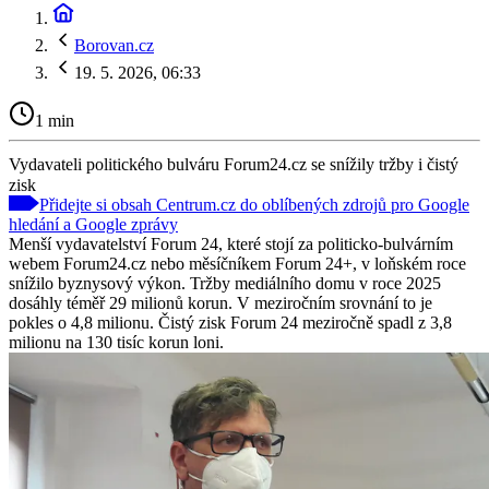
Borovan.cz
19. 5. 2026, 06:33
1 min
Vydavateli politického bulváru Forum24.cz se snížily tržby i čistý
zisk
Přidejte si obsah Centrum.cz do oblíbených zdrojů pro Google
hledání a Google zprávy
Menší vydavatelství Forum 24, které stojí za politicko-bulvárním
webem Forum24.cz nebo měsíčníkem Forum 24+, v loňském roce
snížilo byznysový výkon. Tržby mediálního domu v roce 2025
dosáhly téměř 29 milionů korun. V meziročním srovnání to je
pokles o 4,8 milionu. Čistý zisk Forum 24 meziročně spadl z 3,8
milionu na 130 tisíc korun loni.