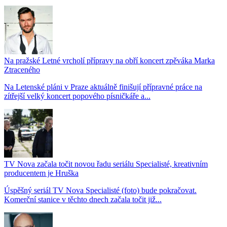
Na pražské Letné vrcholí přípravy na obří koncert zpěváka Marka
Ztraceného
Na Letenské pláni v Praze aktuálně finišují přípravné práce na
zítřejší velký koncert popového písničkáře a...
TV Nova začala točit novou řadu seriálu Specialisté, kreativním
producentem je Hruška
Úspěšný seriál TV Nova Specialisté (foto) bude pokračovat.
Komerční stanice v těchto dnech začala točit již...