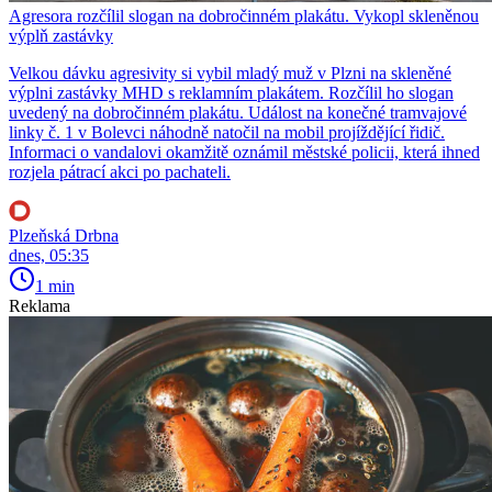
Agresora rozčílil slogan na dobročinném plakátu. Vykopl skleněnou
výplň zastávky
Velkou dávku agresivity si vybil mladý muž v Plzni na skleněné
výplni zastávky MHD s reklamním plakátem. Rozčílil ho slogan
uvedený na dobročinném plakátu. Událost na konečné tramvajové
linky č. 1 v Bolevci náhodně natočil na mobil projíždějící řidič.
Informaci o vandalovi okamžitě oznámil městské policii, která ihned
rozjela pátrací akci po pachateli.
Plzeňská Drbna
dnes, 05:35
1 min
Reklama