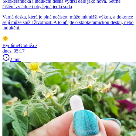
Sklokeramická i indukční deska vydrží déle jako nová. Šetrné
čištění zvládne i obyčejná jedlá soda
Varná deska, která je plná nečistot, může mít nižší výkon, a dokonce
se jí může snížit životnost. A to ať jde o sklokeramickou desku, nebo
indukční.
BydlímeÚtulně.cz
dnes, 05:17
2 min