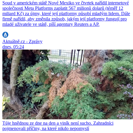
Soud v americkém státě Nové Mexiko ve čtvrtek nařídil internetové
společnosti Meta Platforms zaplatit 567 milionů dolarů (téměř 12
miliard Kč) za újmy, které její platformy působí mladým lidem. Dále
firmě nařídil, aby změnila způsob, jakým její platformy fungují pro
mladé uživatele ve státě, píší agentury Reuters a AP.
Aktuálně.cz - Zprávy
dnes, 05:24
Túje hnědnou ze dne na den a viník není sucho. Zahradníci
pojmenovali příčiny, na které nikdo nepomyslí