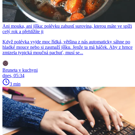
Ani mouka, ani jíška: polévku zahustí surovina, kterou máte ve spíži
celý rok a přehlížíte ji
Když polévka vyjde moc řídká, většina z nás automaticky sáhne po
hladké mouce nebo si zasmaží jíšku. Jenže ta má háček. Aby z hrnce
zmizela typická moučná pachuť, musí se...
Bruneta v kuchyni
dnes, 05:34
3 min