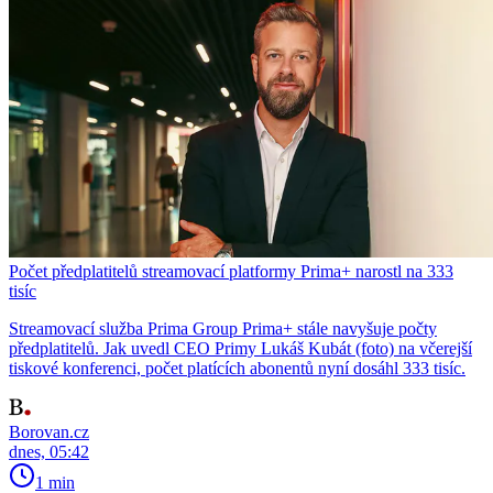
Počet předplatitelů streamovací platformy Prima+ narostl na 333
tisíc
Streamovací služba Prima Group Prima+ stále navyšuje počty
předplatitelů. Jak uvedl CEO Primy Lukáš Kubát (foto) na včerejší
tiskové konferenci, počet platících abonentů nyní dosáhl 333 tisíc.
Borovan.cz
dnes, 05:42
1 min