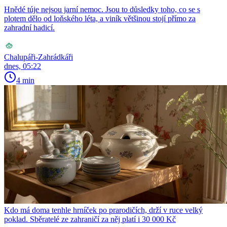
Hnědé túje nejsou jarní nemoc. Jsou to důsledky toho, co se s
plotem dělo od loňského léta, a viník většinou stojí přímo za
zahradní hadicí.
Chalupáři-Zahrádkáři
dnes, 05:22
4 min
Kdo má doma tenhle hrníček po prarodičích, drží v ruce velký
poklad. Sběratelé ze zahraničí za něj platí i 30 000 Kč