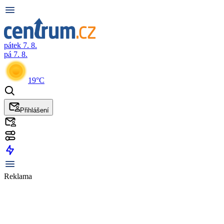
pátek 7. 8.
pá 7. 8.
19°C
Přihlášení
Reklama