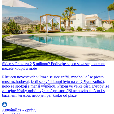
Sklep v Praze za 2,5 milionu? Podívejte se, co si za stejnou cenu
můžete koupit u moře
Růst cen novostaveb v Praze se sice snížil, mnoho lidí se přesto
musí rozhodovat, jestli se kvůli koupi bytu na celý život zadluží,
nebo se spokojí s menší výměrou. Přitom ve velké části Evropy lze
za stejné částky pořídit výrazně prostornější nemovitosti. A to i s
bazénem, terasou, nebo jen pár kroků od pláže.
Aktuálně.cz - Zprávy