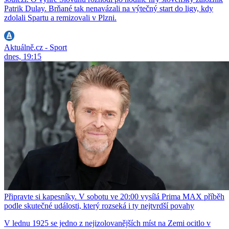
Patrik Dulay. Brňané tak nenavázali na výtečný start do ligy, kdy
zdolali Spartu a remizovali v Plzni.
Aktuálně.cz - Sport
dnes, 19:15
Připravte si kapesníky. V sobotu ve 20:00 vysílá Prima MAX příběh
podle skutečné události, který rozseká i ty nejtvrdší povahy
V lednu 1925 se jedno z nejizolovanějších míst na Zemi ocitlo v