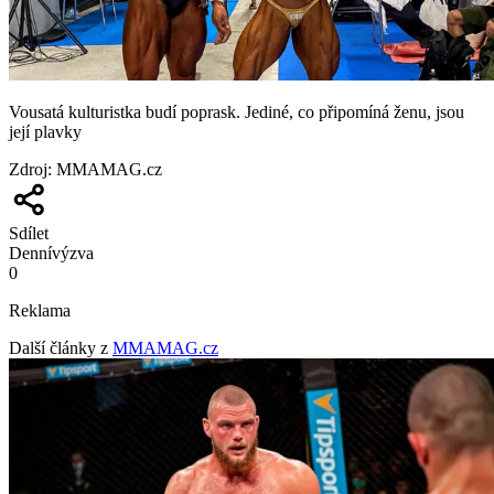
Vousatá kulturistka budí poprask. Jediné, co připomíná ženu, jsou
její plavky
Zdroj
:
MMAMAG.cz
Sdílet
Denní
výzva
0
Reklama
Další články z
MMAMAG.cz