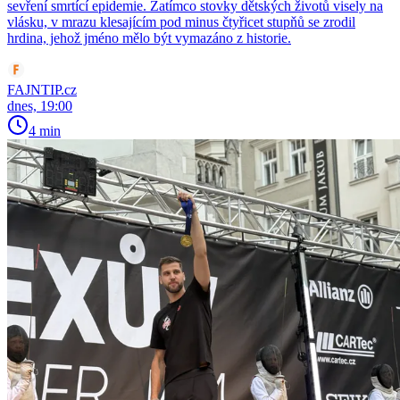
sevření smrtící epidemie. Zatímco stovky dětských životů visely na
vlásku, v mrazu klesajícím pod minus čtyřicet stupňů se zrodil
hrdina, jehož jméno mělo být vymazáno z historie.
FAJNTIP.cz
dnes, 19:00
4 min