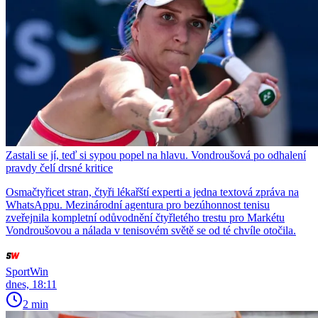
Zastali se jí, teď si sypou popel na hlavu. Vondroušová po odhalení
pravdy čelí drsné kritice
Osmačtyřicet stran, čtyři lékařští experti a jedna textová zpráva na
WhatsAppu. Mezinárodní agentura pro bezúhonnost tenisu
zveřejnila kompletní odůvodnění čtyřletého trestu pro Markétu
Vondroušovou a nálada v tenisovém světě se od té chvíle otočila.
SportWin
dnes, 18:11
2 min