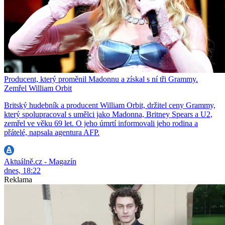
Producent, který proměnil Madonnu a získal s ní tři Grammy.
Zemřel William Orbit
Britský hudebník a producent William Orbit, držitel ceny Grammy,
který spolupracoval s umělci jako Madonna, Britney Spears a U2,
zemřel ve věku 69 let. O jeho úmrtí informovali jeho rodina a
přátelé, napsala agentura AFP.
Aktuálně.cz - Magazín
dnes, 18:22
Reklama