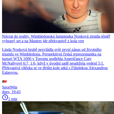
Návrat do reality. Wimbledonská šampionka Nosková ztratila téměř
vyhraný set a na Masters jde překvapivě z kola ven
Linda Nosková hrubě nezvládla svůj první zápas od životního
triumfu ve Wimbledonu. Perspektivní česká reprezentantka na
turnaji WTA 1000 v Torontu podlehla Američance Caty
McNallyové 6:7, 1:6, když v úvodní sadě neudržela vedení 5:1.
Překvapivá vítězka se ve třetím kole utká s Filipínkou Alexandrou
Ealaovou.
SportWin
dnes, 19:43
1 min