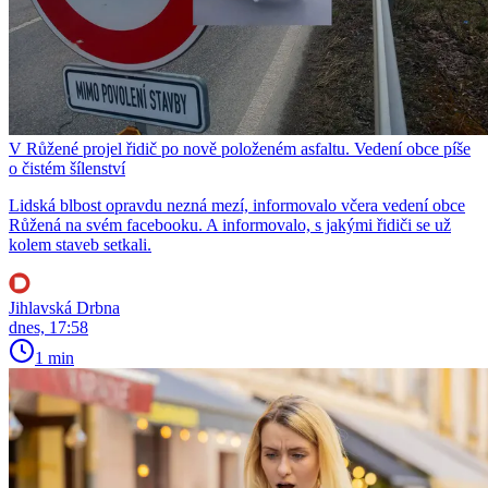
V Růžené projel řidič po nově položeném asfaltu. Vedení obce píše
o čistém šílenství
Lidská blbost opravdu nezná mezí, informovalo včera vedení obce
Růžená na svém facebooku. A informovalo, s jakými řidiči se už
kolem staveb setkali.
Jihlavská Drbna
dnes, 17:58
1 min