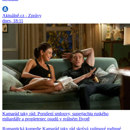
Aktuálně.cz - Zprávy
dnes, 18:11
Kamarád taky rád: Porušení smlouvy, superjachta ruského
miliardáře a propletenec osudů v reálném životě
Romantická komedie Kamarád taky rád skrývá zajímavé rodinné