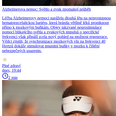
Alzheimerova nemoc: Světlo a zvuk zpomalují průběh
Léčba Alzheimerovy nemoci narážela dlouhá léta na neprostupnou
hematoencefalickou bariéru, která bránila většině léků proniknout
přímo k mozkovým buňkám. Objev takzvané neurostimulace
pomocí blikajícího světla a zvukových impulsů o specifické
frekvenci však přináší zcela nový pohled na možnost regenerace.
Vědci zjistili, že synchronizace mozkových vln na frekvenci 40
Hertzů dokáže stimulovat imunitní buňky v mozku k čištění
nebezpečných usazenin.
Plné zdraví
dnes, 19:44
2 min