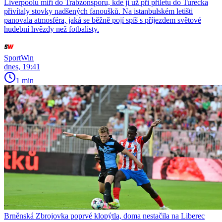
Liverpoolu míří do Trabzonsporu, kde ji už při příletu do Turecka
přivítaly stovky nadšených fanoušků. Na istanbulském letišti
panovala atmosféra, jaká se běžně pojí spíš s příjezdem světové
hudební hvězdy než fotbalisty.
SportWin
dnes, 19:41
1 min
Brněnská Zbrojovka poprvé klopýtla, doma nestačila na Liberec