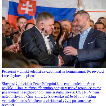
Pellegrini v čínské televizi zavzpomínal na komunismus. Po revoluci
jsme chybovali, přiznal
Slovenský prezident Peter Pellegrini koncem minulého měsíce
navštívil Čínu. V rámci třídenního pobytu v lidové republice mimo
jiné kývnul na rozhovor pro tamější státní televizi CGTN. V něm
nešetřil chválou Číny, sliby, že Slovensko může být pro Peking
vynikajícím prostředníkem, a zkritizoval vývoj po sametové
revoluci.