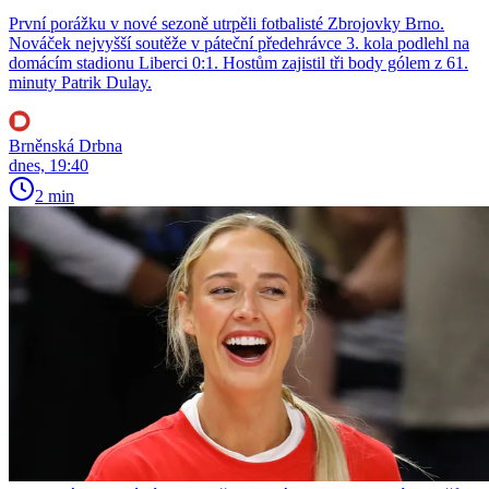
První porážku v nové sezoně utrpěli fotbalisté Zbrojovky Brno.
Nováček nejvyšší soutěže v páteční předehrávce 3. kola podlehl na
domácím stadionu Liberci 0:1. Hostům zajistil tři body gólem z 61.
minuty Patrik Dulay.
Brněnská Drbna
dnes, 19:40
2 min