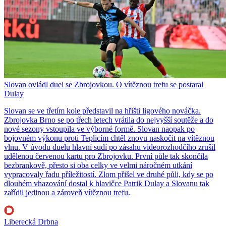
Slovan ovládl duel se Zbrojovkou. O vítěznou trefu se postaral
Dulay
Slovan se ve třetím kole představil na hřišti ligového nováčka.
Zbrojovka Brno se po třech letech vrátila do nejvyšší soutěže a do
nové sezony vstoupila ve výborné formě. Slovan naopak po
bojovném výkonu proti Teplicím chtěl znovu naskočit na vítěznou
vlnu. V úvodu duelu hlavní sudí po zásahu videorozhodčího zrušil
udělenou červenou kartu pro Zbrojovku. První půle tak skončila
bezbrankově, přesto si oba celky ve velmi náročném utkání
vypracovaly řadu příležitostí. Zlom přišel ve druhé půli, kdy se po
dlouhém vhazování dostal k hlavičce Patrik Dulay a Slovanu tak
zařídil jedinou a zároveň vítěznou trefu.
Liberecká Drbna