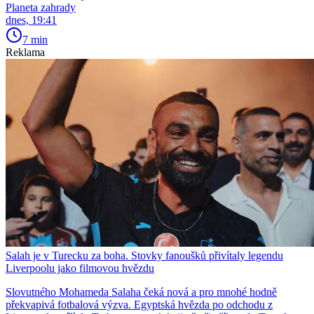
Planeta zahrady
dnes, 19:41
7 min
Reklama
Salah je v Turecku za boha. Stovky fanoušků přivítaly legendu
Liverpoolu jako filmovou hvězdu
Slovutného Mohameda Salaha čeká nová a pro mnohé hodně
překvapivá fotbalová výzva. Egyptská hvězda po odchodu z