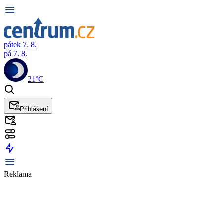
pátek 7. 8.
pá 7. 8.
21°C
Přihlášení
Reklama