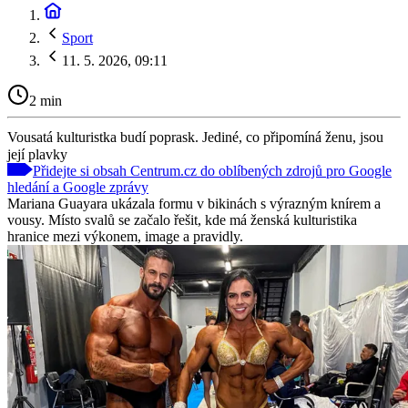
Sport
11. 5. 2026, 09:11
2 min
Vousatá kulturistka budí poprask. Jediné, co připomíná ženu, jsou
její plavky
Přidejte si obsah Centrum.cz do oblíbených zdrojů pro Google
hledání a Google zprávy
Mariana Guayara ukázala formu v bikinách s výrazným knírem a
vousy. Místo svalů se začalo řešit, kde má ženská kulturistika
hranice mezi výkonem, image a pravidly.