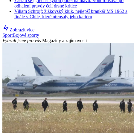
Zastali se jí, teď si sypou popel na hlavu. Vondroušová po
odhalení pravdy čelí drsné kritice
Viliam Schrojf: žižkovský kluk, nejlepší brankář MS 1962 a
finále v Chile, které přepsaly jeho kariéru
Zobrazit více
Sport
Bojové sporty
Vybrali jsme pro vás
Magazíny a zajímavosti