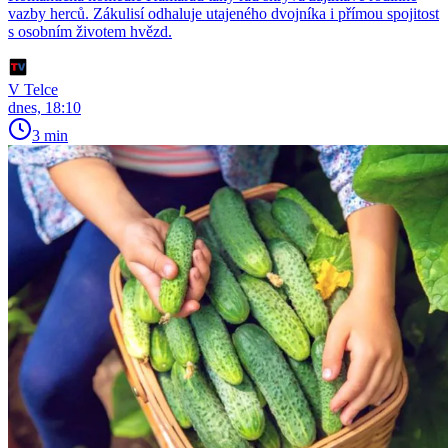
vazby herců. Zákulisí odhaluje utajeného dvojníka i přímou spojitost
s osobním životem hvězd.
V Telce
dnes, 18:10
3 min