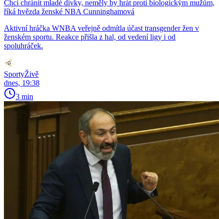
Chci chránit mladé dívky, neměly by hrát proti biologickým mužům,
říká hvězda ženské NBA Cunninghamová
Aktivní hráčka WNBA veřejně odmítla účast transgender žen v
ženském sportu. Reakce přišla z hal, od vedení ligy i od
spoluhráček.
SportyŽivě
dnes, 19:38
3 min