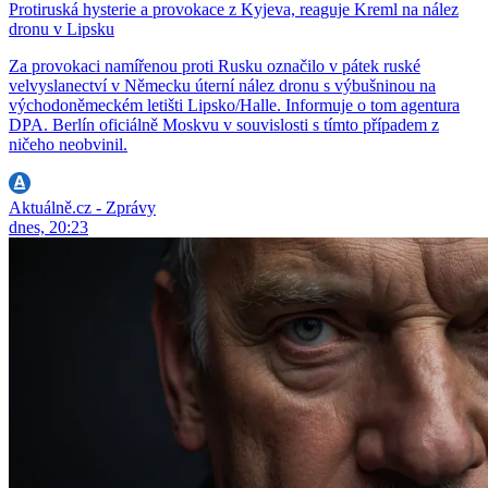
Protiruská hysterie a provokace z Kyjeva, reaguje Kreml na nález
dronu v Lipsku
Za provokaci namířenou proti Rusku označilo v pátek ruské
velvyslanectví v Německu úterní nález dronu s výbušninou na
východoněmeckém letišti Lipsko/Halle. Informuje o tom agentura
DPA. Berlín oficiálně Moskvu v souvislosti s tímto případem z
ničeho neobvinil.
Aktuálně.cz - Zprávy
dnes, 20:23