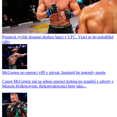
Poppeck rychle dostane druhou šanci v UFC. Vrací se do polotěžké
váhy
McGregor po operaci věří v návrat. Inspirují ho legendy sportu
Conor McGregor má za sebou operaci kolena po zranění z odvety s
Maxem Hollowayem. Rekonvalescenci bere jako...