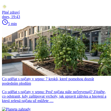
Plné zdraví
dnes, 19:43
5 min
Co udělat s rajčaty v srpnu: 7 kroků, které pomohou dozrát
posledním plodům
Co udělat s rajčaty v srpnu: Proč rajčata stále nečervenají? Zjistěte,
co odstranit, kdy zaštipovat vrcholy, jak upravit zálivku a hnojení a
která zelená rajčata už můžete …