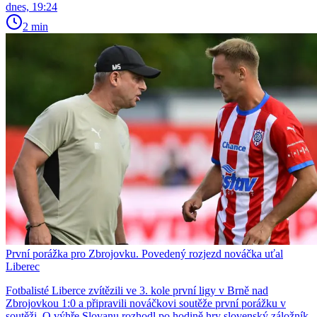
dnes, 19:24
2 min
První porážka pro Zbrojovku. Povedený rozjezd nováčka uťal
Liberec
Fotbalisté Liberce zvítězili ve 3. kole první ligy v Brně nad
Zbrojovkou 1:0 a připravili nováčkovi soutěže první porážku v
soutěži. O výhře Slovanu rozhodl po hodině hry slovenský záložník