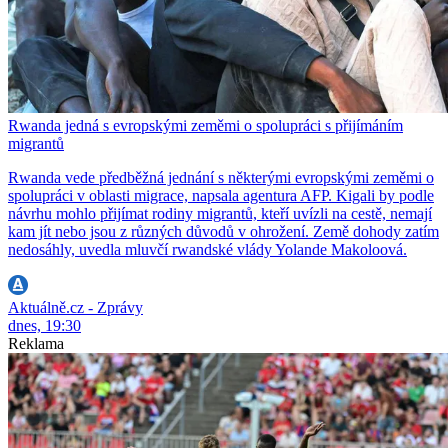
Rwanda jedná s evropskými zeměmi o spolupráci s přijímáním
migrantů
Rwanda vede předběžná jednání s některými evropskými zeměmi o
spolupráci v oblasti migrace, napsala agentura AFP. Kigali by podle
návrhu mohlo přijímat rodiny migrantů, kteří uvízli na cestě, nemají
kam jít nebo jsou z různých důvodů v ohrožení. Země dohody zatím
nedosáhly, uvedla mluvčí rwandské vlády Yolande Makoloová.
Aktuálně.cz - Zprávy
dnes, 19:30
Reklama