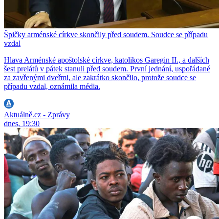
Špičky arménské církve skončily před soudem. Soudce se případu
vzdal
Hlava Arménské apoštolské církve, katolikos Garegin II., a dalších
šest prelátů v pátek stanuli před soudem. První jednání, uspořádané
za zavřenými dveřmi, ale zakrátko skončilo, protože soudce se
případu vzdal, oznámila média.
Aktuálně.cz - Zprávy
dnes, 19:30