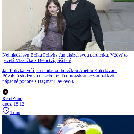
Nejmladší syn Bolka Polívky Jan ukázal svou partnerku. Vždyť to
je celá Vlastička z Dědictví, píší lidé
Jan Polívka tvoří pár s mladou herečkou Anetou Kalertovou.
Půvabná studentka na sebe poutá obrovskou pozornost kvůli
nápadné podobě s Dagmar Havlovou.
ReadZone
dnes, 18:12
4 min