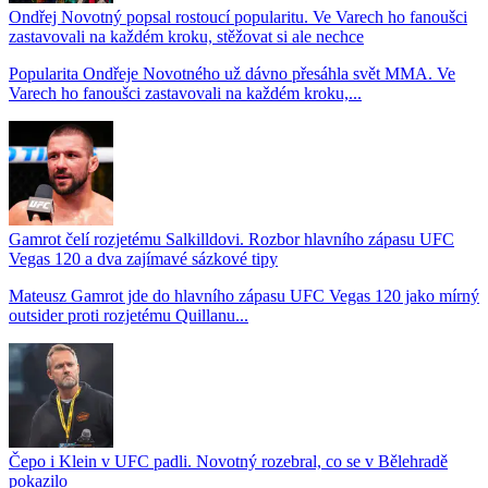
Ondřej Novotný popsal rostoucí popularitu. Ve Varech ho fanoušci
zastavovali na každém kroku, stěžovat si ale nechce
Popularita Ondřeje Novotného už dávno přesáhla svět MMA. Ve
Varech ho fanoušci zastavovali na každém kroku,...
Gamrot čelí rozjetému Salkilldovi. Rozbor hlavního zápasu UFC
Vegas 120 a dva zajímavé sázkové tipy
Mateusz Gamrot jde do hlavního zápasu UFC Vegas 120 jako mírný
outsider proti rozjetému Quillanu...
Čepo i Klein v UFC padli. Novotný rozebral, co se v Bělehradě
pokazilo