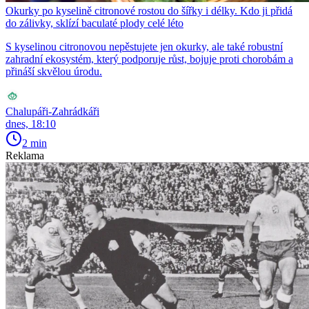
Okurky po kyselině citronové rostou do šířky i délky. Kdo ji přidá
do zálivky, sklízí baculaté plody celé léto
S kyselinou citronovou nepěstujete jen okurky, ale také robustní
zahradní ekosystém, který podporuje růst, bojuje proti chorobám a
přináší skvělou úrodu.
Chalupáři-Zahrádkáři
dnes, 18:10
2 min
Reklama