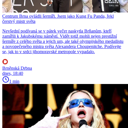
Centrum Brna ovládli šermíři. Jsem jako Kung Fu Panda, řekl
čerstvý mistr světa
Nevšední podívaná se v pátek večer naskytla Brňanům, kteří
zamířili k Jakubskému náměstí. Vidět totiž mohli nejen prestižní
šermíře z celého světa a jejich um, ale také olympijského medailistu
a novopečeného mistra světa Alexandera Choupenitche. Podívejte
se, jak to v srdci jihomoravské metropole vypadalo.
Brněnská Drbna
dnes, 18:40
1 min