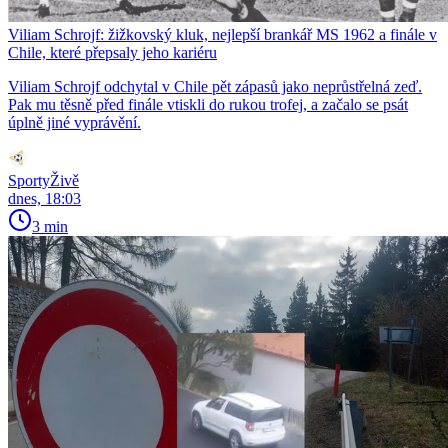
Viliam Schrojf: žižkovský kluk, nejlepší brankář MS 1962 a finále v
Chile, které přepsaly jeho kariéru
Viliam Schrojf odchytal v Chile pět zápasů jako neprůstřelná zeď.
Pak mu těsně před finále vtiskli do rukou trofej, a začalo se psát
úplně jiné vyprávění.
SportyŽivě
dnes, 18:03
3 min