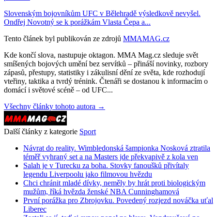
Slovenským bojovníkům UFC v Bělehradě výsledkově nevyšel.
Ondřej Novotný se k porážkám Vlasta Čepa a...
Tento článek byl publikován ze zdrojů
MMAMAG.cz
Kde končí slova, nastupuje oktagon. MMA Mag.cz sleduje svět
smíšených bojových umění bez servítků – přináší novinky, rozbory
zápasů, přestupy, statistiky i zákulisní dění ze světa, kde rozhodují
vteřiny, taktika a tvrdý trénink. Čtenáři se dostanou k informacím o
domácí i světové scéně – od UFC...
Všechny články tohoto autora →
Další články z kategorie
Sport
Návrat do reality. Wimbledonská šampionka Nosková ztratila
téměř vyhraný set a na Masters jde překvapivě z kola ven
Salah je v Turecku za boha. Stovky fanoušků přivítaly
legendu Liverpoolu jako filmovou hvězdu
Chci chránit mladé dívky, neměly by hrát proti biologickým
mužům, říká hvězda ženské NBA Cunninghamová
První porážka pro Zbrojovku. Povedený rozjezd nováčka uťal
Liberec