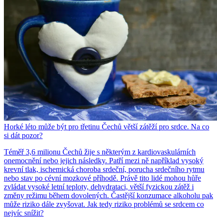
Horké léto může být pro třetinu Čechů větší zátěží pro srdce. Na co
si dát pozor?
Téměř 3,6 milionu Čechů žije s některým z kardiovaskulárních
onemocnění nebo jejich následky. Patří mezi ně například vysoký
krevní tlak, ischemická choroba srdeční, porucha srdečního rytmu
nebo stav po cévní mozkové příhodě. Právě tito lidé mohou hůře
zvládat vysoké letní teploty, dehydrataci, větší fyzickou zátěž i
změny režimu během dovolených. Častější konzumace alkoholu pak
může riziko dále zvyšovat. Jak tedy riziko problémů se srdcem co
nejvíc snížit?