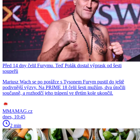
Před 14 dny čelil Furymu. Teď Polák dostal výprask od šesti
soupeřů
Mariusz Wach se po porážce s Tysonem Furym pustil do ještě
podivnější výzvy. Na PRIME 18 čelil šesti mužům, dva útočili
současně, a rozhodčí jeho trápení ve třetím kole ukončil.
MMAMAG.cz
dnes, 10:45
2 min