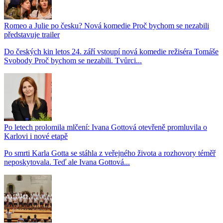
Romeo a Julie po česku? Nová komedie Proč bychom se nezabili
představuje trailer
Do českých kin letos 24. září vstoupí nová komedie režiséra Tomáše
Svobody Proč bychom se nezabili. Tvůrci...
Po letech prolomila mlčení: Ivana Gottová otevřeně promluvila o
Karlovi i nové etapě
Po smrti Karla Gotta se stáhla z veřejného života a rozhovory téměř
neposkytovala. Teď ale Ivana Gottová...