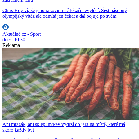
Chris Hoy ví, že jeho rakovinu už lékaři nevyléčí. Šestinásobný
olympijský vítěz ale odmítá jen čekat a dál bojuje po svém.
Aktuálně.cz - Sport
dnes, 10:30
Reklama
Ani mrazák, ani sklep: mrkev vydrží do jara na místě, které má
skoro každý byt