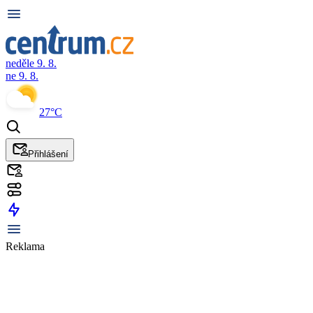
neděle 9. 8.
ne 9. 8.
27°C
Přihlášení
Reklama