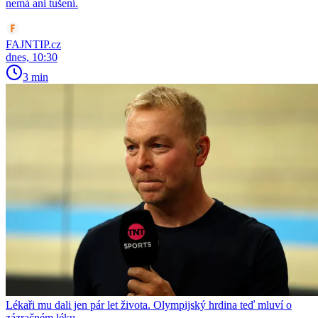
nemá ani tušení.
FAJNTIP.cz
dnes, 10:30
3 min
Lékaři mu dali jen pár let života. Olympijský hrdina teď mluví o
zázračném léku