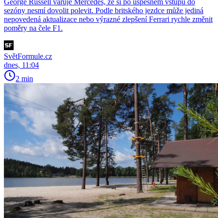
George Russell varuje Mercedes, že si po úspěšném vstupu do
sezóny nesmí dovolit polevit. Podle britského jezdce může jediná
nepovedená aktualizace nebo výrazné zlepšení Ferrari rychle změnit
poměry na čele F1.
SvětFormule.cz
dnes, 11:04
2 min