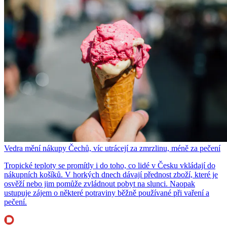
Vedra mění nákupy Čechů, víc utrácejí za zmrzlinu, méně za pečení
Tropické teploty se promítly i do toho, co lidé v Česku vkládají do
nákupních košíků. V horkých dnech dávají přednost zboží, které je
osvěží nebo jim pomůže zvládnout pobyt na slunci. Naopak
ustupuje zájem o některé potraviny běžně používané při vaření a
pečení.