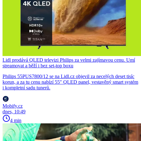
Lidl prodává QLED televizi Philips za velmi zajímavou cenu. Umí
streamovat a běží i bez set-top boxu
Philips 55PUS7800/12 se na Lidl.cz objevil za necelých deset tisíc
korun, a za tu cenu nabízí 55″ QLED panel, vestavěný smart systém
i kompletní sadu tunerů.
Mobify.cz
dnes, 10:49
4 min