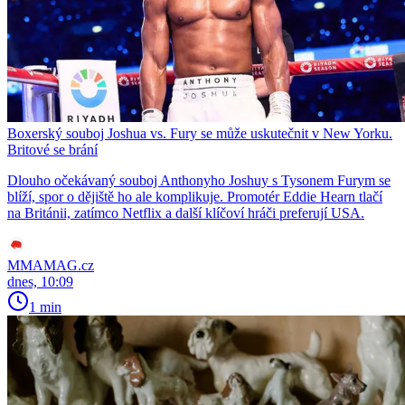
Boxerský souboj Joshua vs. Fury se může uskutečnit v New Yorku.
Britové se brání
Dlouho očekávaný souboj Anthonyho Joshuy s Tysonem Furym se
blíží, spor o dějiště ho ale komplikuje. Promotér Eddie Hearn tlačí
na Británii, zatímco Netflix a další klíčoví hráči preferují USA.
MMAMAG.cz
dnes, 10:09
1 min