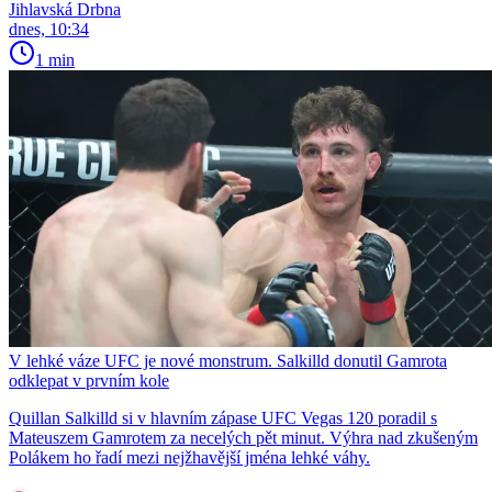
Jihlavská Drbna
dnes, 10:34
1 min
V lehké váze UFC je nové monstrum. Salkilld donutil Gamrota
odklepat v prvním kole
Quillan Salkilld si v hlavním zápase UFC Vegas 120 poradil s
Mateuszem Gamrotem za necelých pět minut. Výhra nad zkušeným
Polákem ho řadí mezi nejžhavější jména lehké váhy.