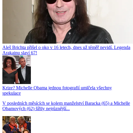
Aleš Brichta přišel o oko v 16 letech, dnes už téměř nevidí. Legenda
Arakainu slaví 67!
Krize? Michelle Obama jednou fotografií umlčela všechny
spekulace
V posledních měsících se kolem manželství Baracka (65) a Michelle
Obamových (62) šířily nejrůznější...