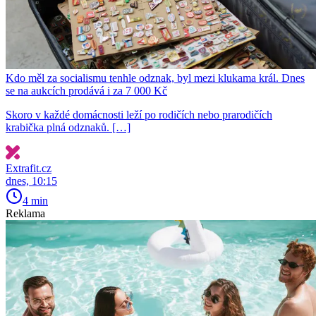
Kdo měl za socialismu tenhle odznak, byl mezi klukama král. Dnes
se na aukcích prodává i za 7 000 Kč
Skoro v každé domácnosti leží po rodičích nebo prarodičích
krabička plná odznaků. […]
Extrafit.cz
dnes, 10:15
4 min
Reklama