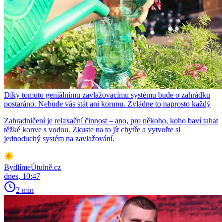
Díky tomuto geniálnímu zavlažovacímu systému bude o zahrádku
postaráno. Nebude vás stát ani korunu. Zvládne to naprosto každý
Zahradničení je relaxační činnost – ano, pro někoho, koho baví tahat
těžké konve s vodou. Zkuste na to jít chytře a vytvořte si
jednoduchý systém na zavlažování.
BydlímeÚtulně.cz
dnes, 10:47
2 min