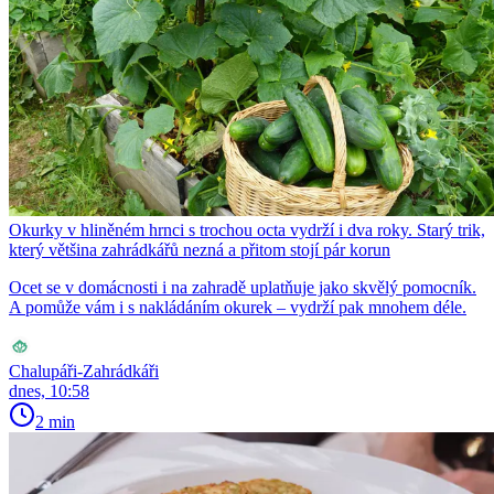
Okurky v hliněném hrnci s trochou octa vydrží i dva roky. Starý trik,
který většina zahrádkářů nezná a přitom stojí pár korun
Ocet se v domácnosti i na zahradě uplatňuje jako skvělý pomocník.
A pomůže vám i s nakládáním okurek – vydrží pak mnohem déle.
Chalupáři-Zahrádkáři
dnes, 10:58
2 min