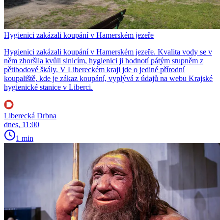
Hygienici zakázali koupání v Hamerském jezeře
Hygienici zakázali koupání v Hamerském jezeře. Kvalita vody se v
něm zhoršila kvůli sinicím, hygienici ji hodnotí pátým stupněm z
pětibodové škály. V Libereckém kraji jde o jediné přírodní
koupaliště, kde je zákaz koupání, vyplývá z údajů na webu Krajské
hygienické stanice v Liberci.
Liberecká Drbna
dnes, 11:00
1 min