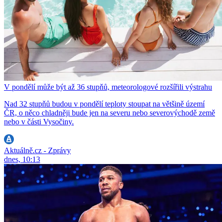
V pondělí může být až 36 stupňů, meteorologové rozšířili výstrahu
Nad 32 stupňů budou v pondělí teploty stoupat na většině území
ČR, o něco chladněji bude jen na severu nebo severovýchodě země
nebo v části Vysočiny.
Aktuálně.cz - Zprávy
dnes, 10:13