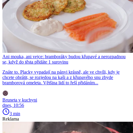
Ani mouka, ani vejce: bramboráky budou křupavé a nerozpadnou
se, když do těsta přidáte 1 surovinu
Znáte to. Placky vypadají na pánvi krásně, ale ve chvíli, kdy je
chcete obrátit, se rozjedou na kaši a z křupavého snu zbyde
bramborová omeleta. Většina lidí to řeší přidáním...
Bruneta v kuchyni
dnes, 10:56
3 min
Reklama