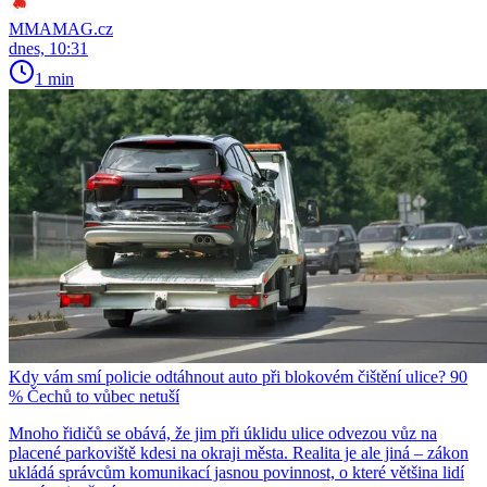
MMAMAG.cz
dnes, 10:31
1 min
Kdy vám smí policie odtáhnout auto při blokovém čištění ulice? 90
% Čechů to vůbec netuší
Mnoho řidičů se obává, že jim při úklidu ulice odvezou vůz na
placené parkoviště kdesi na okraji města. Realita je ale jiná – zákon
ukládá správcům komunikací jasnou povinnost, o které většina lidí