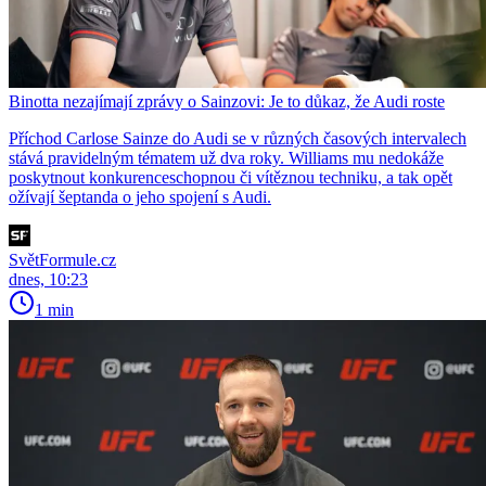
Binotta nezajímají zprávy o Sainzovi: Je to důkaz, že Audi roste
Příchod Carlose Sainze do Audi se v různých časových intervalech
stává pravidelným tématem už dva roky. Williams mu nedokáže
poskytnout konkurenceschopnou či vítěznou techniku, a tak opět
ožívají šeptanda o jeho spojení s Audi.
SvětFormule.cz
dnes, 10:23
1 min