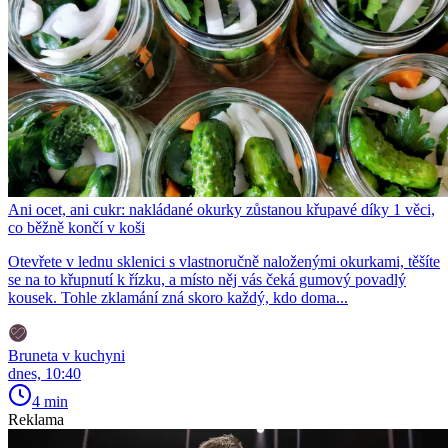
Ani ocet, ani cukr: nakládané okurky zůstanou křupavé díky 1 věci,
co běžně končí v koši
Otevřete v lednu sklenici s vlastnoručně naloženými okurkami, těšíte
se na to křupnutí k řízku, a místo něj vás čeká gumový povadlý
kousek. Tohle zklamání zná skoro každý, kdo doma...
Bruneta v kuchyni
dnes, 10:40
4 min
Reklama