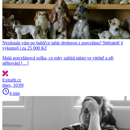
Nezůstala vám po babičce tahle drobnost z porcelánu? Sběratelé ji
vykupují i za 25 000 Kč
Malá porcelánová soška, co roky zabírá místo ve vitríně a při
stěhování […]
Extrafit.cz
dnes, 10:09
4 min