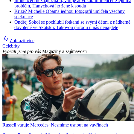
Influenceři neznají zákon, varuje advokát. Influencer Stejk má
problém, Hanychová ho žene k soudu
Krize? Michelle Obama jednou fotografií umlčela všechny
spekulace
Ondřej Sokol se pochlubil fotkami se svými dětmi z nádherné
dovolené ve Skotsku: Takovou přírodu u nás nenajdete
Zobrazit více
Celebrity
Vybrali jsme pro vás
Magazíny a zajímavosti
Russell varuje Mercedes: Nesmíme usnout na vavřínech