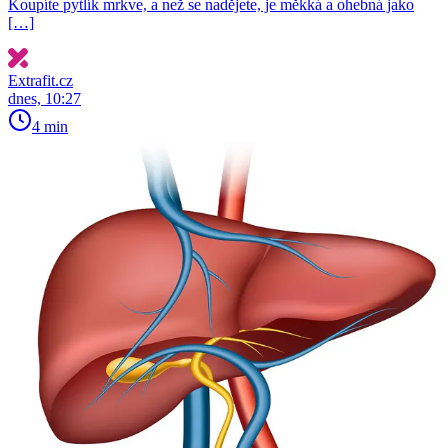
Koupíte pytlík mrkve, a než se nadějete, je měkká a ohebná jako
[…]
Extrafit.cz
dnes, 10:27
4 min