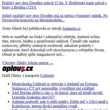
Pražský gay sbor Doodles oslavil 15 let. V Betlémské kapli zpíval s
hosty z Berlína i USA
Jediný pražský gay sbor Doodles má za sebou významný milník. Po
červnovém koncertu na Mezinárodním...
Tento článek byl publikován ze zdrojů
Aplausin.cz
Web se zaměřuje na české i zahraniční celebrity, kulturní scénu,
film, televizi, hudbu a společenské události. Čtenáři zde najdou
rozhovory, příběhy známých osobností, zákulisní pohledy i
zajímavosti, které dokreslují svět showbyznysu a veřejného života.
Obsah je laděný spíše magazínově než...
Všechny články tohoto autora →
Další články z kategorie
Celebrity
Moderátorka Událostí se objevila v reklamě na Fortunu.
Smlouvu s ČT prý neporušila, vysvětlení zní zvláštně
Aleš Brichta přišel o oko v 16 letech, dnes už téměř nevidí.
Legenda Arakainu slaví 67!
Adrianu podvedl, pak ji chtěl zpátky. Eddie teď v Ulici randí s
Kokešovou, kterou diváci nemůžou vystát