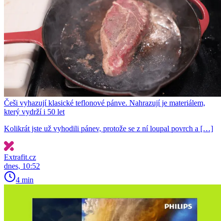
Češi vyhazují klasické teflonové pánve. Nahrazují je materiálem,
který vydrží i 50 let
Kolikrát jste už vyhodili pánev, protože se z ní loupal povrch a […]
Extrafit.cz
dnes, 10:52
4 min