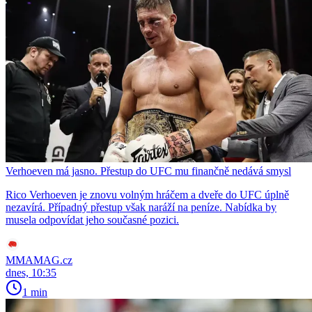
Verhoeven má jasno. Přestup do UFC mu finančně nedává smysl
Rico Verhoeven je znovu volným hráčem a dveře do UFC úplně
nezavírá. Případný přestup však naráží na peníze. Nabídka by
musela odpovídat jeho současné pozici.
MMAMAG.cz
dnes, 10:35
1 min