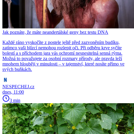
Jak poznáte, že máte neandertálské geny bez testu DNA
Každé ráno vyskočíte z postele ještě před zazvoněním budíku,
zatímco vaši blízcí nemohou rozlepit oči. Při odběru krve syčíte
bolestí a s příchodem jara vás ochromí nesnesitelná senná rýma.
Možná to považujete za osobní rozmary přírody, ale pravda leží
mnohem hlouběji v minulosti – v tajemství, které nosíte přímo ve
svých buňkách.
NESPECHEJ.cz
dnes, 11:00
3 min