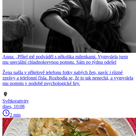
Anna: „Přítel mě podváděl s několika milenkami. Vymyslela jsem
mu speciální chladnokrevnou pomstu. Sám po týdnu odešel
Žena našla v přítelově telefonu fotky nahých žen, navíc i různé
zprávy a telefonní čísla. Rozhodla se, že to tak nenechá, a vymyslela
mu pomstu v podobě psychologické hry.
Světkreativity
dnes, 10:08
2 min