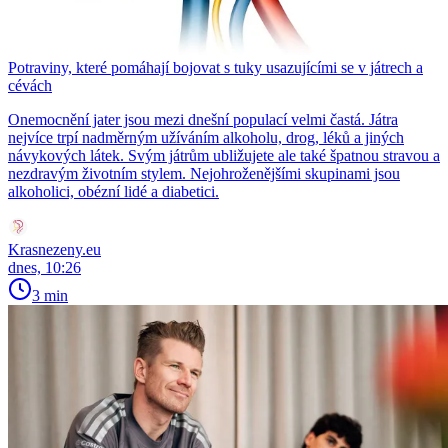
Potraviny, které pomáhají bojovat s tuky usazujícími se v játrech a
cévách
Onemocnění jater jsou mezi dnešní populací velmi častá. Játra
nejvíce trpí nadměrným užíváním alkoholu, drog, léků a jiných
návykových látek. Svým játrům ubližujete ale také špatnou stravou a
nezdravým životním stylem. Nejohroženějšími skupinami jsou
alkoholici, obézní lidé a diabetici.
Krasnezeny.eu
dnes, 10:26
3 min