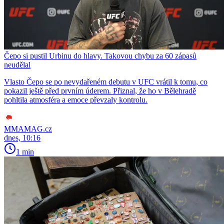
Čepo si pustil Urbinu do hlavy. Takovou chybu za 60 zápasů
neudělal
Vlasto Čepo se po nevydařeném debutu v UFC vrátil k tomu, co
pokazil ještě před prvním úderem. Přiznal, že ho v Bělehradě
pohltila atmosféra a emoce převzaly kontrolu.
MMAMAG.cz
dnes, 10:16
1 min