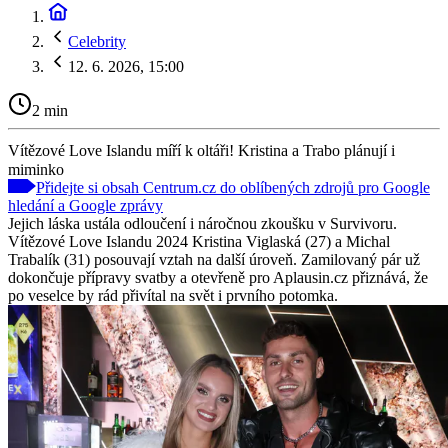
Celebrity
12. 6. 2026, 15:00
2 min
Vítězové Love Islandu míří k oltáři! Kristina a Trabo plánují i
miminko
Přidejte si obsah Centrum.cz do oblíbených zdrojů pro Google
hledání a Google zprávy
Jejich láska ustála odloučení i náročnou zkoušku v Survivoru.
Vítězové Love Islandu 2024 Kristina Viglaská (27) a Michal
Trabalík (31) posouvají vztah na další úroveň. Zamilovaný pár už
dokončuje přípravy svatby a otevřeně pro Aplausin.cz přiznává, že
po veselce by rád přivítal na svět i prvního potomka.