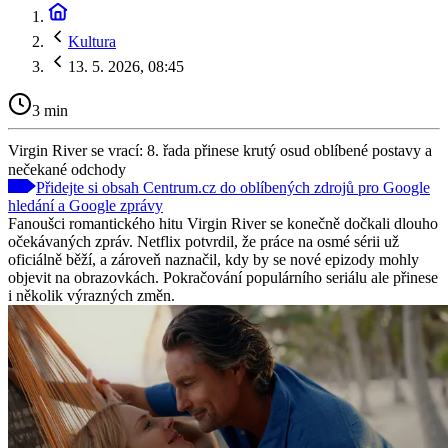
Kultura
13. 5. 2026, 08:45
3 min
Virgin River se vrací: 8. řada přinese krutý osud oblíbené postavy a
nečekané odchody
Přidejte si obsah Centrum.cz do oblíbených zdrojů pro Google
hledání a Google zprávy
Fanoušci romantického hitu Virgin River se konečně dočkali dlouho
očekávaných zpráv. Netflix potvrdil, že práce na osmé sérii už
oficiálně běží, a zároveň naznačil, kdy by se nové epizody mohly
objevit na obrazovkách. Pokračování populárního seriálu ale přinese
i několik výrazných změn.