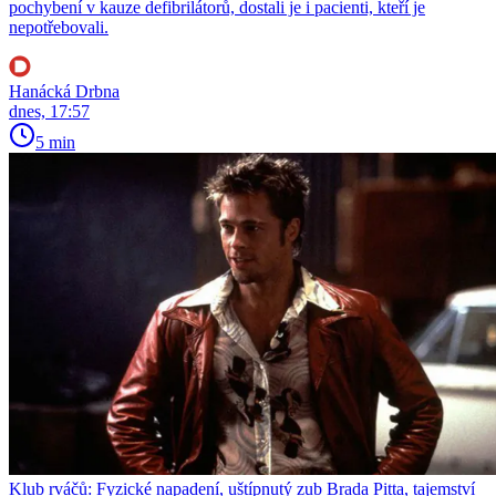
pochybení v kauze defibrilátorů, dostali je i pacienti, kteří je
nepotřebovali.
Hanácká Drbna
dnes, 17:57
5 min
Klub rváčů: Fyzické napadení, uštípnutý zub Brada Pitta, tajemství