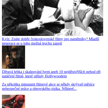
Kvíz: Znáte dobře československé filmy pro pamětníky? Mladší
generace se u toho možná trochu zapotí
Děravá lebka i skalpování lvem aneb 10 nejděsivějších nehod při
natáčení filmů, které otřásly Hollywoodem
Za několika minutami filmové akce se někdy skrývají měsíce
nebezpečné práce a obrovského rizika. Některé...