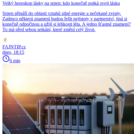
Velký horoskop lásky na srpen: kdo konečně potká svoji lásku
Srpen přináší do oblasti vztahů silné energie a nečekané zvraty.
Zatímco některá znamení budou řešit nejistoty v partnerství, jiná si
konečně odpočinou a užijí si lehkosti léta. A jedno šťastné znamení?
To má před sebou setkání, které změní celý život.
FAJNTIP.cz
dnes, 18:15
6 min