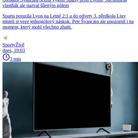
vlastňák ale nazval šíleným gólem
Sparta porazila Lyon na Letné 2:1 a do odvety 3. předkola Ligy
mistrů si veze jednogólový náskok. Petr Švancara ale upozornil i na
moment, který mohl všechno zhatit.
SportyŽivě
dnes, 19:03
3 min