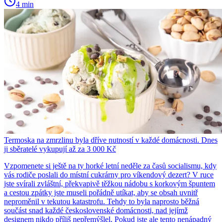
4 min
Termoska na zmrzlinu byla dříve nutností v každé domácnosti. Dnes
ji sběratelé vykupují až za 3 000 Kč
Vzpomenete si ještě na ty horké letní neděle za časů socialismu, kdy
vás rodiče poslali do místní cukrárny pro víkendový dezert? V ruce
jste svírali zvláštní, překvapivě těžkou nádobu s korkovým špuntem
a cestou zpátky jste museli pořádně utíkat, aby se obsah uvnitř
neproměnil v tekutou katastrofu. Tehdy to byla naprosto běžná
součást snad každé československé domácnosti, nad jejímž
designem nikdo příliš nepřemýšlel. Pokud jste ale tento nenápadný