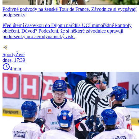
Podivné podvody na ženské Tour de France. Závodnice si vycpávají
podprsenky
Před úterní časovkou do Dijonu nařídila UCI mimořádné kontroly
oblečení. Důvod? Podezření, že si některé závodnice upravují
podprsenky pro aerodynamický zisk.
SportyŽivě
dnes, 17:39
4 min