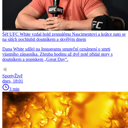
Šéf UFC White vzdal hold zesnulému Nascimentovi a krátce nato se
na sítích pochlubil doutníkem a skvělým dnem
Dana White sdílel na Instagramu smuteční oznámení o smrti
vlastního zápasníka. Zhruba hodinu až dvě poté přidal story s
doutníkem a popiskem „Great Day“.
SportyŽivě
dnes, 18:01
3 min