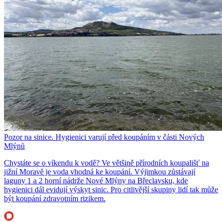
Pozor na sinice. Hygienici varují před koupáním v části Nových
Mlýnů
Chystáte se o víkendu k vodě? Ve většině přírodních koupališť na
jižní Moravě je voda vhodná ke koupání. Výjimkou zůstávají
laguny 1 a 2 horní nádrže Nové Mlýny na Břeclavsku, kde
hygienici dál evidují výskyt sinic. Pro citlivější skupiny lidí tak může
být koupání zdravotním rizikem.