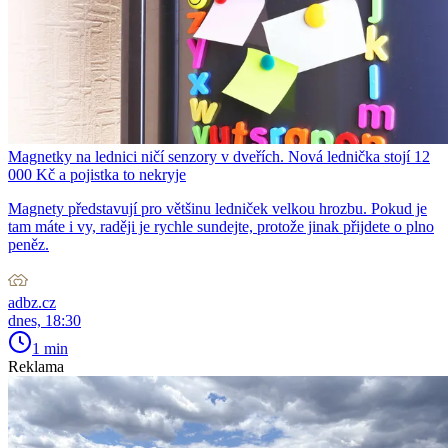
Magnetky na lednici ničí senzory v dveřích. Nová lednička stojí 12
000 Kč a pojistka to nekryje
Magnety představují pro většinu ledniček velkou hrozbu. Pokud je
tam máte i vy, raději je rychle sundejte, protože jinak přijdete o plno
peněz.
adbz.cz
dnes, 18:30
1 min
Reklama