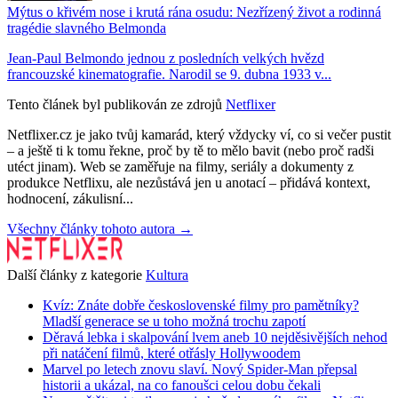
Mýtus o křivém nose i krutá rána osudu: Nezřízený život a rodinná
tragédie slavného Belmonda
Jean-Paul Belmondo jednou z posledních velkých hvězd
francouzské kinematografie. Narodil se 9. dubna 1933 v...
Tento článek byl publikován ze zdrojů
Netflixer
Netflixer.cz je jako tvůj kamarád, který vždycky ví, co si večer pustit
– a ještě ti k tomu řekne, proč by tě to mělo bavit (nebo proč radši
utéct jinam). Web se zaměřuje na filmy, seriály a dokumenty z
produkce Netflixu, ale nezůstává jen u anotací – přidává kontext,
hodnocení, zákulisní...
Všechny články tohoto autora →
Další články z kategorie
Kultura
Kvíz: Znáte dobře československé filmy pro pamětníky?
Mladší generace se u toho možná trochu zapotí
Děravá lebka i skalpování lvem aneb 10 nejděsivějších nehod
při natáčení filmů, které otřásly Hollywoodem
Marvel po letech znovu slaví. Nový Spider-Man přepsal
historii a ukázal, na co fanoušci celou dobu čekali