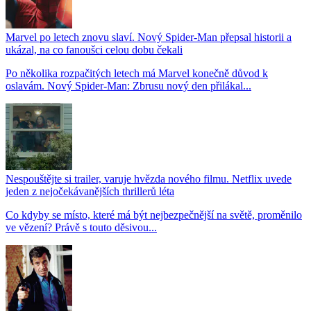
Marvel po letech znovu slaví. Nový Spider-Man přepsal historii a
ukázal, na co fanoušci celou dobu čekali
Po několika rozpačitých letech má Marvel konečně důvod k
oslavám. Nový Spider-Man: Zbrusu nový den přilákal...
Nespouštějte si trailer, varuje hvězda nového filmu. Netflix uvede
jeden z nejočekávanějších thrillerů léta
Co kdyby se místo, které má být nejbezpečnější na světě, proměnilo
ve vězení? Právě s touto děsivou...