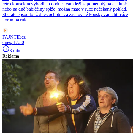
retro kousek nevyhodili a dodnes vám leží zapomenutý na chalupě
nebo na dně babiččiny spíže, možná máte v ruce nečekaný poklad.
Sběratelé jsou totiž dnes ochotni za zachovalé kousky zaplatit tisíce
korun na ruku.
FAJNTIP.cz
dnes, 17:30
3 min
Reklama