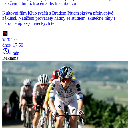
natáčení intimních scén a dech z Titanicu
Kultovní film Klub rváčů s Bradem Pittem skrývá překvapivé
zákulisí. Natáčení provázely hádky se studiem, skutečné rány i
náročné úpravy hereckých těl.
V Telce
dnes, 17:50
4 min
Reklama