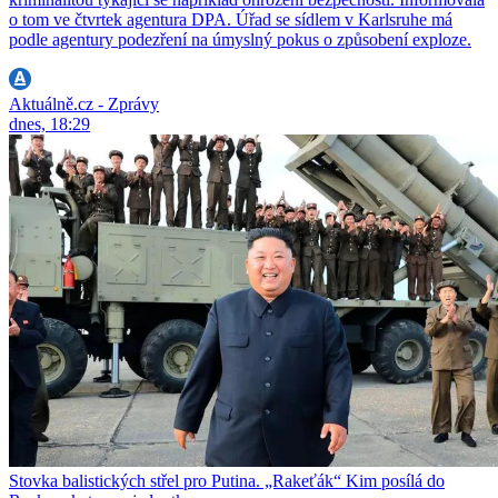
o tom ve čtvrtek agentura DPA. Úřad se sídlem v Karlsruhe má
podle agentury podezření na úmyslný pokus o způsobení exploze.
Aktuálně.cz - Zprávy
dnes, 18:29
Stovka balistických střel pro Putina. „Rakeťák“ Kim posílá do