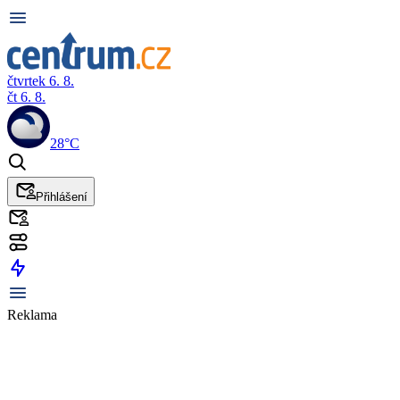
čtvrtek 6. 8.
čt 6. 8.
28°C
Přihlášení
Reklama