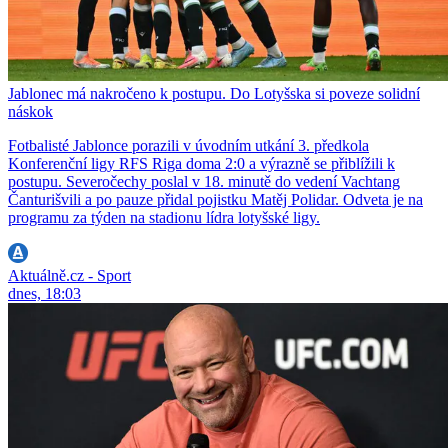
Jablonec má nakročeno k postupu. Do Lotyšska si poveze solidní
náskok
Fotbalisté Jablonce porazili v úvodním utkání 3. předkola
Konferenční ligy RFS Riga doma 2:0 a výrazně se přiblížili k
postupu. Severočechy poslal v 18. minutě do vedení Vachtang
Čanturišvili a po pauze přidal pojistku Matěj Polidar. Odveta je na
programu za týden na stadionu lídra lotyšské ligy.
Aktuálně.cz - Sport
dnes, 18:03