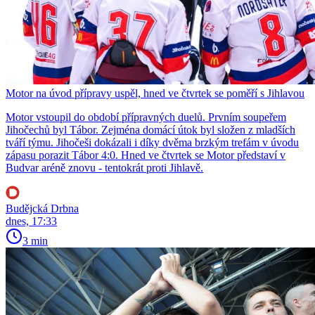
Motor na úvod přípravy uspěl, hned ve čtvrtek se poměří s Jihlavou
Motor vstoupil do období přípravných duelů. Prvním soupeřem
Jihočechů byl Tábor. Zejména domácí útok byl složen z mladších
tváří týmu. Jihočeši dokázali i díky dvěma brzkým trefám v úvodu
zápasu porazit Tábor 4:0. Hned ve čtvrtek se Motor představí v
Budvar aréně znovu - tentokrát proti Jihlavě.
Budějcká Drbna
dnes, 17:33
3 min