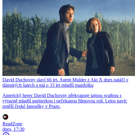
David Duchovny slaví 66 let. Agent Mulder z Akt X dnes natáčí v
dámských šatech a má o 33 let mladší manželku
Americký herec David Duchovny překvapuje tajnou svatbou s
výrazně mladší partnerkou i nečekanou filmovou rolí. Letos navíc
potěší české fanoušky v Praze.
ReadZone
dnes, 17:30