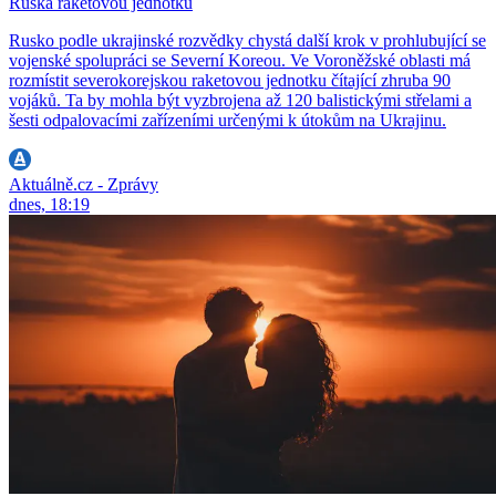
Ruska raketovou jednotku
Rusko podle ukrajinské rozvědky chystá další krok v prohlubující se
vojenské spolupráci se Severní Koreou. Ve Voroněžské oblasti má
rozmístit severokorejskou raketovou jednotku čítající zhruba 90
vojáků. Ta by mohla být vyzbrojena až 120 balistickými střelami a
šesti odpalovacími zařízeními určenými k útokům na Ukrajinu.
Aktuálně.cz - Zprávy
dnes, 18:19