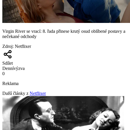
Virgin River se vrací: 8. řada přinese krutý osud oblíbené postavy a
nečekané odchody
Zdroj
:
Netflixer
Sdílet
Denní
výzva
0
Reklama
Další články z
Netflixer