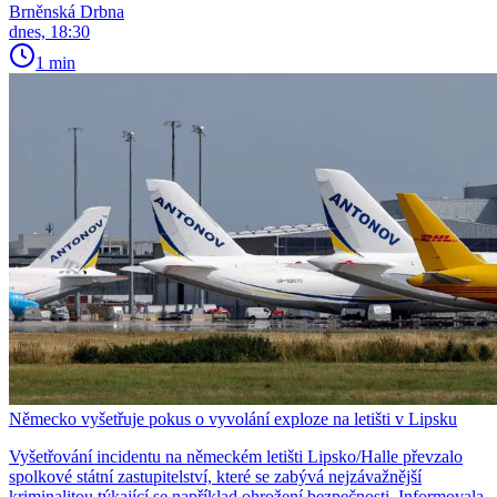
Brněnská Drbna
dnes, 18:30
1 min
Německo vyšetřuje pokus o vyvolání exploze na letišti v Lipsku
Vyšetřování incidentu na německém letišti Lipsko/Halle převzalo
spolkové státní zastupitelství, které se zabývá nejzávažnější
kriminalitou týkající se například ohrožení bezpečnosti. Informovala