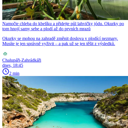
Namočte chleba do kbelíku a přidejte půl lahvičky jódu. Okurky po
tom hnojí samy sebe a plodí až do prvních mrazů
Okurky se mohou na zahradě změnit doslova v plodící nezmary.
Musíte je jen správně vyživit – a pak už se jen těšit z výsledků.
Chalupáři-Zahrádkáři
dnes, 18:45
2 min