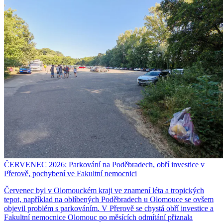
ČERVENEC 2026: Parkování na Poděbradech, obří investice v
Přerově, pochybení ve Fakultní nemocnici
Červenec byl v Olomouckém kraji ve znamení léta a tropických
tepot, například na oblíbených Poděbradech u Olomouce se ovšem
objevil problém s parkováním. V Přerově se chystá obří investice a
Fakultní nemocnice Olomouc po měsících odmítání přiznala