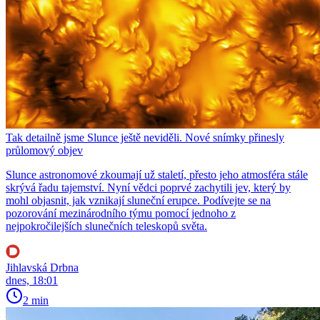
Tak detailně jsme Slunce ještě neviděli. Nové snímky přinesly
průlomový objev
Slunce astronomové zkoumají už staletí, přesto jeho atmosféra stále
skrývá řadu tajemství. Nyní vědci poprvé zachytili jev, který by
mohl objasnit, jak vznikají sluneční erupce. Podívejte se na
pozorování mezinárodního týmu pomocí jednoho z
nejpokročilejších slunečních teleskopů světa.
Jihlavská Drbna
dnes, 18:01
2 min