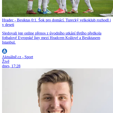
Hradec - Besiktas 0:1. Šok pro domácí. Turecký velkoklub rozhodl i
v deseti
Sledovali jste online přenos z úvodního utkání třetího předkola
fotbalové Evropské ligy mezi Hradcem Králové a Besiktasem
Istanbul.
Aktuálně.cz - Sport
Živě
dnes, 17:28