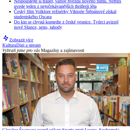
Nespouštějte si trailer, varuje hvězda nového filmu. Netflix
uvede jeden z nejočekávanějších thrillerů léta
Český film Volklore režisérky Viktorie Štěpánové získal
studentského Oscara
Do kin se chystá komedie z české vesnice. Tvůrci avizují
nové Slunce, seno, jahody
Zobrazit více
Kultura
Digi a stream
Vybrali jsme pro vás
Magazíny a zajímavosti
Glosátor Švancara ocenil výkon Sparty proti Lyonu, Suchomela