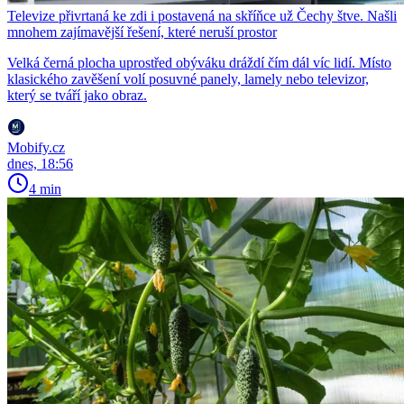
Televize přivrtaná ke zdi i postavená na skříňce už Čechy štve. Našli
mnohem zajímavější řešení, které neruší prostor
Velká černá plocha uprostřed obýváku dráždí čím dál víc lidí. Místo
klasického zavěšení volí posuvné panely, lamely nebo televizor,
který se tváří jako obraz.
Mobify.cz
dnes, 18:56
4 min