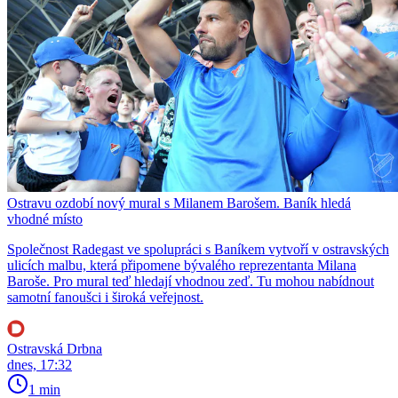
Ostravu ozdobí nový mural s Milanem Barošem. Baník hledá
vhodné místo
Společnost Radegast ve spolupráci s Baníkem vytvoří v ostravských
ulicích malbu, která připomene bývalého reprezentanta Milana
Baroše. Pro mural teď hledají vhodnou zeď. Tu mohou nabídnout
samotní fanoušci i široká veřejnost.
Ostravská Drbna
dnes, 17:32
1 min