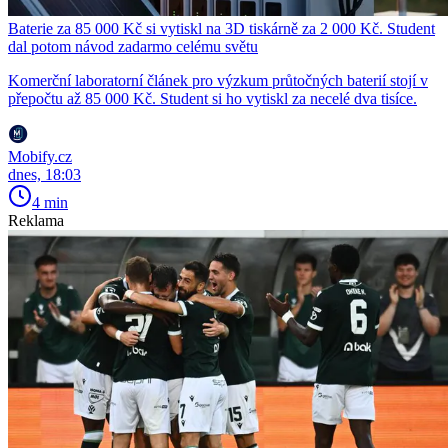
Baterie za 85 000 Kč si vytiskl na 3D tiskárně za 2 000 Kč. Student
dal potom návod zadarmo celému světu
Komerční laboratorní článek pro výzkum průtočných baterií stojí v
přepočtu až 85 000 Kč. Student si ho vytiskl za necelé dva tisíce.
Mobify.cz
dnes, 18:03
4 min
Reklama