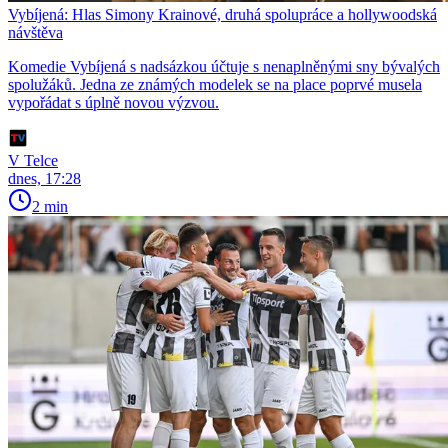
Vybíjená: Hlas Simony Krainové, druhá spolupráce a hollywoodská
návštěva
Komedie Vybíjená s nadsázkou účtuje s nenaplněnými sny bývalých
spolužáků. Jedna ze známých modelek se na place poprvé musela
vypořádat s úplně novou výzvou.
V Telce
dnes, 17:28
2 min