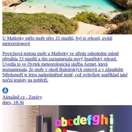
U Mallorky mělo moře přes 33 stupňů, byl to rekord, uvádí
meteorologové
Povrchová teplota moře u Mallorky ve středu odpoledne mírně
přesáhla 33 stupňů a tím zaznamenala nový španělský rekord.
Uvedla to ve čtvrtek meteorologická služba Aemet, která
poznamenala, že moře v okolí Baleárských ostrovů a v západním
Středomoří je letos nadprůměrně teplé, což ovlivňuje například také
noční teploty na pobřeží.
Aktuálně.cz - Zprávy
dnes, 18:36