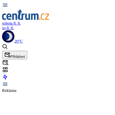
sobota 8. 8.
so 8. 8.
20°C
Přihlášení
Reklama