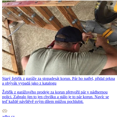
Starý žebřík z garáže za stopadesát korun. Pár ho natřel, přidal prkna
a obývák vypadá jako z katalogu
Žebřík z garážového prodeje za korun přetvořil pár v nádhernou
polici. Zabralo jim to jen chvilku a stálo je to pár korun. Navíc se
teď každé návštěvě svým dílem můžou pochlubit.
adbz.cz