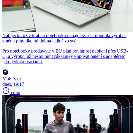
Nabíječku už v krabici notebooku nenajdete. EU donutila výrobce
změnit pravidla, od dubna jedině za své
Pro notebooky prodávané v EU platí povinnost nabíjení přes USB-
C, a výrobci už nesmí nutit zákazníky kupovat balení s adaptérem
jako jedinou variantu.
Mobify.cz
dnes, 19:17
5 min