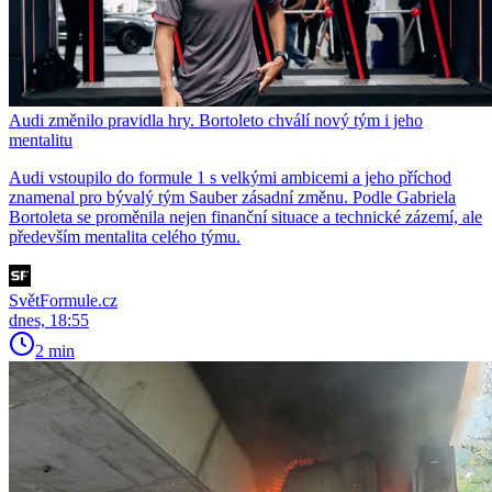
Audi změnilo pravidla hry. Bortoleto chválí nový tým i jeho
mentalitu
Audi vstoupilo do formule 1 s velkými ambicemi a jeho příchod
znamenal pro bývalý tým Sauber zásadní změnu. Podle Gabriela
Bortoleta se proměnila nejen finanční situace a technické zázemí, ale
především mentalita celého týmu.
SvětFormule.cz
dnes, 18:55
2 min