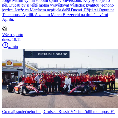
Jorge Martín vyhrál sobotní sprint v Silverstonu. Kdyby šlo jen o
něj, Ducati by si ještě mohla vysvětlovat výsledek kvalitou jednoho
jezdce. Jenže za Martínem nepřijela další Ducati. Přijel Ai Ogura na
Trackhouse Aprilii. A za ním Marco Bezzecchi na druhé tovární
Aprilii.
Vše o sportu
dnes, 18:11
4 min
Co mají společného Pitt, Cruise a Rossi? Všichni řídili monopost F1