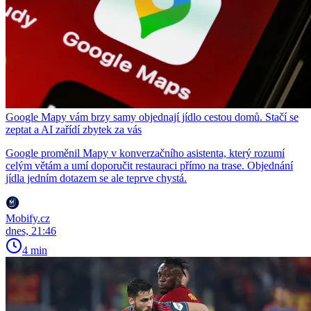
Google Mapy vám brzy samy objednají jídlo cestou domů. Stačí se
zeptat a AI zařídí zbytek za vás
Google proměnil Mapy v konverzačního asistenta, který rozumí
celým větám a umí doporučit restauraci přímo na trase. Objednání
jídla jedním dotazem se ale teprve chystá.
Mobify.cz
dnes, 21:46
4 min