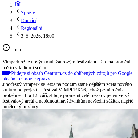
Zprávy
Domácí
Regionální
3. 5. 2026, 18:00
1 min
Vimperk ožije novým multižánrovým festivalem. Ten má proměnit
město v kulturní scénu
Přidejte si obsah Centrum.cz do oblíbených zdrojů pro Google
hledání a Google zprávy
Jihočeský Vimperk se letos na podzim stane dějištěm zcela nového
kulturního projektu. Festival VIMPERK26, jehož první ročník
proběhne 11. a 12. září, slibuje proměnit celé město v jeden velký
festivalový areál a nabídnout návštěvníkům nevšední zážitek napříč
uměleckými žánry.