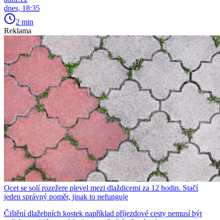
dnes, 18:35
2 min
Reklama
Ocet se solí rozežere plevel mezi dlaždicemi za 12 hodin. Stačí
jeden správný poměr, jinak to nefunguje
Čištění dlažebních kostek například příjezdové cesty nemusí být