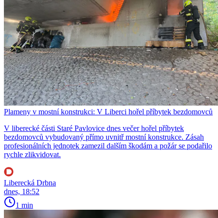
Plameny v mostní konstrukci: V Liberci hořel příbytek bezdomovců
V liberecké části Staré Pavlovice dnes večer hořel příbytek
bezdomovců vybudovaný přímo uvnitř mostní konstrukce. Zásah
profesionálních jednotek zamezil dalším škodám a požár se podařilo
rychle zlikvidovat.
Liberecká Drbna
dnes, 18:52
1 min