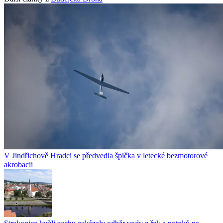
V Jindřichově Hradci se předvedla špička v letecké bezmotorové
akrobacii