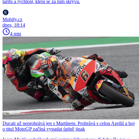
tarifu a rychlost, která se za ním skrývá.
Mobify.cz
dnes, 18:14
4 min
Ducati už neprohrává jen s Martínem. Prohrává s celou Aprilií a boj
o titul MotoGP začíná vypadat úplně jinak