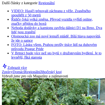
Další články z kategorie
Regionální
VIDEO: Hasiči trénovali záchranu z věže. Zraněného
spouštěli z 50 metrů
Řidiče čeká velká změna. Převod vozidla vyřídí online,
značky přijdou do boxů
Nehoda dodávky a kamionu zavřela dálnici D1 na Brno. Dva
lidé jsou zranění
Olomoucká zoo má nové lemuří mládě. Bílá hlava napovídá,
že jde o samce
FOTO: Lásku všem. Prahou prošly tisíce lidí na duhovém
průvodu Prague Pride
V Brtnici bude více než sto bytů v družstevním bydlení. Je to
levnější, říká starosta
Zobrazit více
Zprávy
Domácí
Regionální
Jihočeský kraj
Vybrali jsme pro vás
Magazíny a zajímavosti