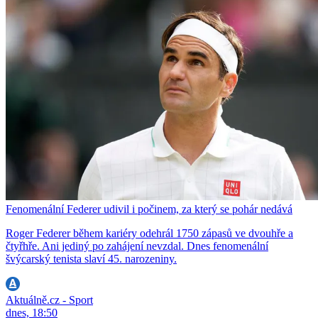
Fenomenální Federer udivil i počinem, za který se pohár nedává
Roger Federer během kariéry odehrál 1750 zápasů ve dvouhře a
čtyřhře. Ani jediný po zahájení nevzdal. Dnes fenomenální
švýcarský tenista slaví 45. narozeniny.
Aktuálně.cz - Sport
dnes, 18:50