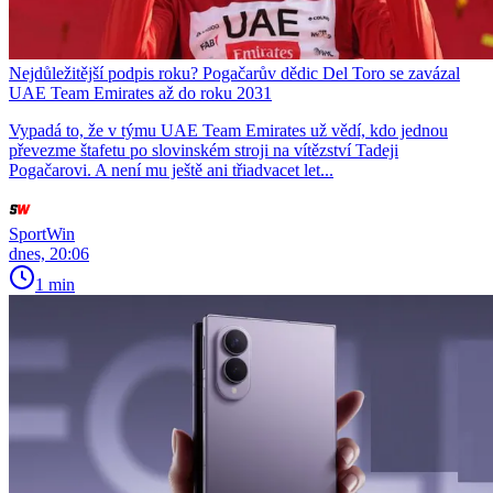
Nejdůležitější podpis roku? Pogačarův dědic Del Toro se zavázal
UAE Team Emirates až do roku 2031
Vypadá to, že v týmu UAE Team Emirates už vědí, kdo jednou
převezme štafetu po slovinském stroji na vítězství Tadeji
Pogačarovi. A není mu ještě ani třiadvacet let...
SportWin
dnes, 20:06
1 min