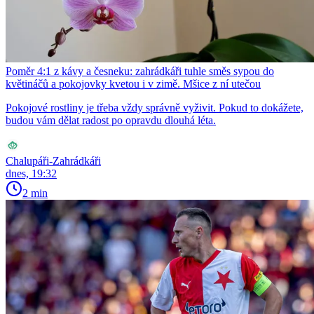
Poměr 4:1 z kávy a česneku: zahrádkáři tuhle směs sypou do
květináčů a pokojovky kvetou i v zimě. Mšice z ní utečou
Pokojové rostliny je třeba vždy správně vyživit. Pokud to dokážete,
budou vám dělat radost po opravdu dlouhá léta.
Chalupáři-Zahrádkáři
dnes, 19:32
2 min