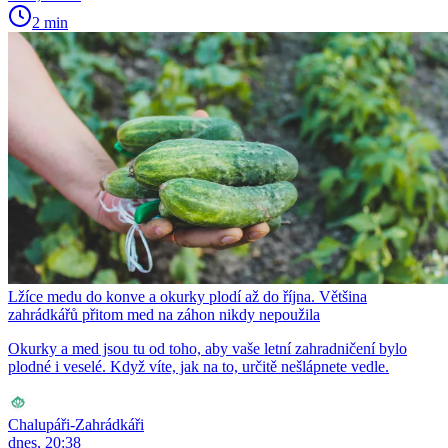
2 min
Lžíce medu do konve a okurky plodí až do října. Většina
zahrádkářů přitom med na záhon nikdy nepoužila
Okurky a med jsou tu od toho, aby vaše letní zahradničení bylo
plodné i veselé. Když víte, jak na to, určitě nešlápnete vedle.
Chalupáři-Zahrádkáři
dnes, 20:38