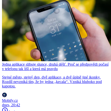
Jedna aplikace slibuje slunce, druhá déšť. Proč se předpovědi počasí
v telefonu tak liší a která má pravdu
Stejné město, stejný den, dvě aplikace, a dvě úplně jiné ikonky.
Rozdíl nevzniká tím, že by jedna „kecala“. Vzniká hluboko pod
kapotou.
Mobify.cz
dnes, 20:42