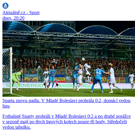
Aktuálně.cz - Sport
dnes, 20:20
Sparta znovu padla. V Mladé Boleslavi prohrála 0:2, domácí vedou
ligu
Fotbalisté Sparty prohráli v Mladé Boleslavi 0:2 a po druhé porážce
v sezoně mají po třech ligových kolech pouze tři body. Středočeši
vedou tabulku.