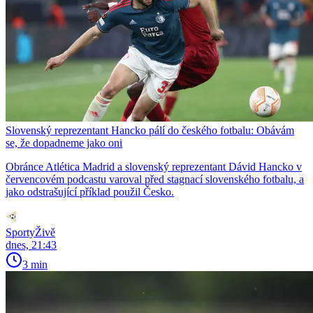
Slovenský reprezentant Hancko pálí do českého fotbalu: Obávám
se, že dopadneme jako oni
Obránce Atlética Madrid a slovenský reprezentant Dávid Hancko v
červencovém podcastu varoval před stagnací slovenského fotbalu, a
jako odstrašující příklad použil Česko.
SportyŽivě
dnes, 21:43
3 min