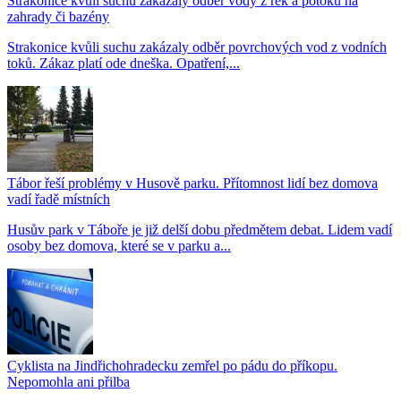
Strakonice kvůli suchu zakázaly odběr vody z řek a potoků na
zahrady či bazény
Strakonice kvůli suchu zakázaly odběr povrchových vod z vodních
toků. Zákaz platí ode dneška. Opatření,...
Tábor řeší problémy v Husově parku. Přítomnost lidí bez domova
vadí řadě místních
Husův park v Táboře je již delší dobu předmětem debat. Lidem vadí
osoby bez domova, které se v parku a...
Cyklista na Jindřichohradecku zemřel po pádu do příkopu.
Nepomohla ani přilba