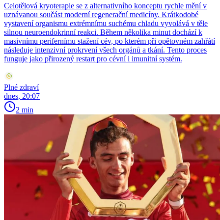
Celotělová kryoterapie se z alternativního konceptu rychle mění v
uznávanou součást moderní regenerační medicíny. Krátkodobé
vystavení organismu extrémnímu suchému chladu vyvolává v těle
silnou neuroendokrinní reakci. Během několika minut dochází k
masivnímu perifernímu stažení cév, po kterém při opětovném zahřátí
následuje intenzivní prokrvení všech orgánů a tkání. Tento proces
funguje jako přirozený restart pro cévní i imunitní systém.
Plné zdraví
dnes, 20:07
2 min