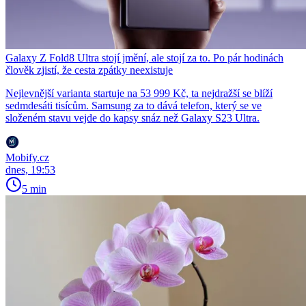
Galaxy Z Fold8 Ultra stojí jmění, ale stojí za to. Po pár hodinách
člověk zjistí, že cesta zpátky neexistuje
Nejlevnější varianta startuje na 53 999 Kč, ta nejdražší se blíží
sedmdesáti tisícům. Samsung za to dává telefon, který se ve
složeném stavu vejde do kapsy snáz než Galaxy S23 Ultra.
Mobify.cz
dnes, 19:53
5 min