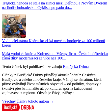
Tragická nehoda se stala na silnici mezi Deštnou a Novým Dvorem
na Jindřichohradecku. Cyklista po pádu do...
Vodní elektrárna Kořensko získá nové technologie za 100 milionů
korun
Malá vodní elektrárna Kořensko u Všemyslic na Českobudějovicku
získá díky modernizaci za více než 100...
Tento článek byl publikován ze zdrojů
Budějcká Drbna
Články z Budějcké Drbny přinášejí aktuální dění z Českých
Budějovic a celého Jihočeského kraje. Věnují se tématům, která
přímo ovlivňují život místních obyvatel – od politiky, dopravy a
školství přes kriminalitu až po kulturu, sport a každodenní
zajímavosti z regionu. Obsah je čtivý, svižný a...
Všechny články tohoto autora →