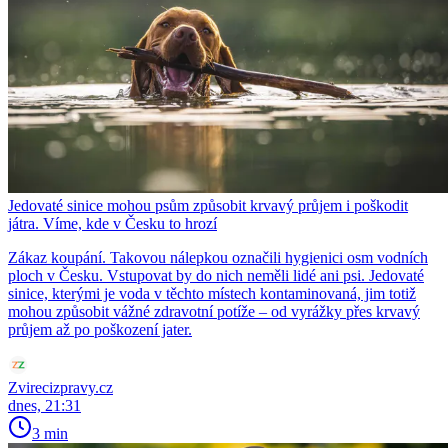
Jedovaté sinice mohou psům způsobit krvavý průjem i poškodit
játra. Víme, kde v Česku to hrozí
Zákaz koupání. Takovou nálepkou označili hygienici osm vodních
ploch v Česku. Vstupovat by do nich neměli lidé ani psi. Jedovaté
sinice, kterými je voda v těchto místech kontaminovaná, jim totiž
mohou způsobit vážné zdravotní potíže – od vyrážky přes krvavý
průjem až po poškození jater.
Zvirecizpravy.cz
dnes, 21:31
3 min