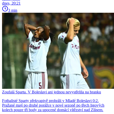
dnes, 20:21
3 min
Zoufalá Sparta. V Boleslavi ani jednou nevystřelila na branku
Fotbalisté Sparty překvapivě prohráli v Mladé Boleslavi 0:2.
Pražané mají po druhé porážce v nové sezoně po třech ligových
kolech pouze tři body za upocené domácí vítězství nad Zlínem.