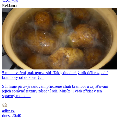
4 min
Reklama
5 minut vaření, pak teprve sůl. Tak jednoduchý trik dělí rozpadlé
brambory od dokonalých
Sůl hraje při zvýrazňování přirozené chuti brambor a zajišťování
jejich správné textury zásadní roli. Musíte ji však přidat v ten
správný moment.
adbz.cz
dnes, 20:40