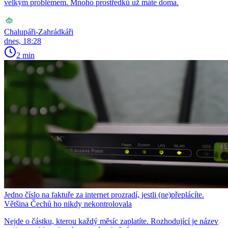
velkým problémem. Mnoho prostředků už máte doma.
Chalupáři-Zahrádkáři
dnes, 18:28
2 min
Jedno číslo na faktuře za internet prozradí, jestli (ne)přeplácíte.
Většina Čechů ho nikdy nekontrolovala
Nejde o částku, kterou každý měsíc zaplatíte. Rozhodující je název