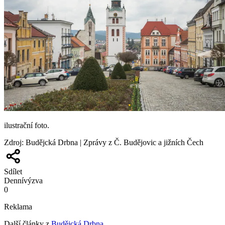
ilustrační foto.
Zdroj
:
Budějcká Drbna | Zprávy z Č. Budějovic a jižních Čech
Sdílet
Denní
výzva
0
Reklama
Další články z
Budějcká Drbna