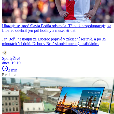
Ukazuje se, proč Slavia Bořila odstavila. Tělo už nespolupracuje, za
Liberec odehrál jen půl hodiny a musel střídat
Jan Bořil nastoupil za Liberec poprvé v základní sestavě, a po 35
minutách šel dolů. Debut v Brně skončil nuceným střídáním.
SportyŽivě
dnes, 19:19
3 min
Reklama