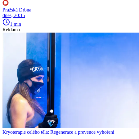
Pražská Drbna
dnes, 20:15
1 min
Reklama
Kryoterapie celého těla: Regenerace a prevence vyhoření