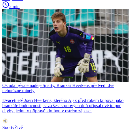
2 min
Ostuda bývalé naděje Sparty. Brankář Heerkens předvedl dvě
nehorázné minely
Dvacetiletý Joeri Heerkens, kterého Ajax před rokem kupoval jako
brankáře budoucnosti, si za šest srpnových dnů připsal dvě trapné
chyby, jednu v přípravě, druhou v ostrém zápase.
SportyŽivě