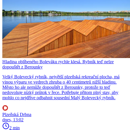
Hladina oblíbeného Boleváku rychle klesá. Rybník teď nelze
dopouštět z Berounky
Velký Bolevecký rybník, největší plzeňská rekreační plocha, má
vinou výparu ve vedrech zhruba o 40 centimetrů nižší hladinu.
Město ho ale nemůže dopouštět z Berounky, protože to teď
nedovoluje nízký průtok v řece. Potřebuje přitom plný stav, aby
mohlo co nejdříve odbahnit sousední Malý Bolevecký rybník.
Plzeňská Drbna
dnes, 13:02
2 min