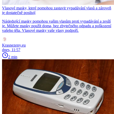
Vlasové masky, které pomohou zastavit vypadávání vlasů a zároveň
je dostatečně posilují
Následující masky pomohou vašim vlasům proti vypadávání a zesílí
je. Můžete masky použít doma, bez zbytečného odpadu a poškození
vašeho těla. Vlasové masky vaše vlasy podpoří.
Krasnezeny.eu
dnes, 11:57
2 min