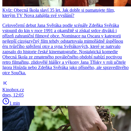
Kvíz: Obecná škola slaví 35 let. Jak dobře si pamatujete film,
kterým TV Nova zahájila své vysílání?
Celovečerní debut Jana Svěráka podle scénáře Zdeňka Svěráka
vstoupil do kin v roce 1991 a okamžitě si získal srdce diváků i
přízeň zahraniční filmové obce. Nominace na Oscara v kategorii
nejlepší cizojazyčný film tehdy odstartovala mimořádně úspěšnou
éru tvůrčího spřežení otce a syna Svěrákových, které se natrvalo
zapsalo do historie české kinematografie. Nostalgická komedie
Obecná škola ze zmateného poválečného období nabízí poctivou
retro filmařinu, zlidovělé hlášky a výkony Jana Třísky v roli učitele
Igora Hnízda nebo Zdeňka Svěráka jako přísného, ale spravedlivého
otce Součka.
Kinobox.cz
dnes, 12:05
1 min