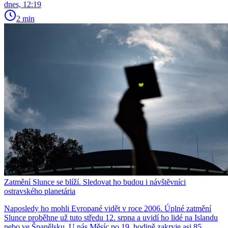
dnes, 12:19
2 min
Zatmění Slunce se blíží. Sledovat ho budou i návštěvníci
ostravského planetária
Naposledy ho mohli Evropané vidět v roce 2006. Úplné zatmění
Slunce proběhne už tuto středu 12. srpna a uvidí ho lidé na Islandu
nebo ve Španělsku. U nás Měsíc po 19. hodině zakryje asi 85