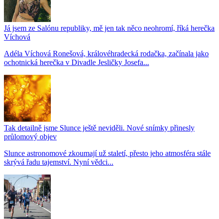
Já jsem ze Salónu republiky, mě jen tak něco neohromí, říká herečka
Víchová
Adéla Víchová Ronešová, královéhradecká rodačka, začínala jako
ochotnická herečka v Divadle Jesličky Josefa...
Tak detailně jsme Slunce ještě neviděli. Nové snímky přinesly
průlomový objev
Slunce astronomové zkoumají už staletí, přesto jeho atmosféra stále
skrývá řadu tajemství. Nyní vědci...