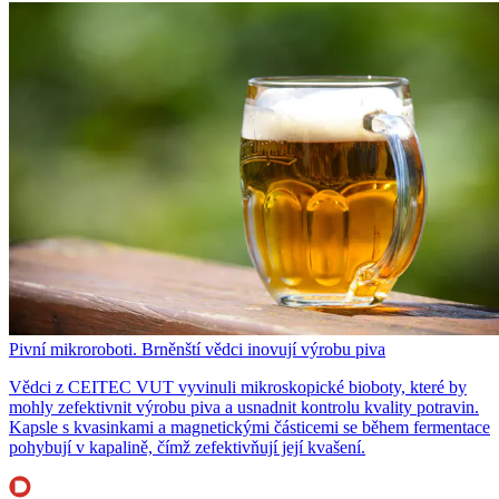
Pivní mikroroboti. Brněnští vědci inovují výrobu piva
Vědci z CEITEC VUT vyvinuli mikroskopické bioboty, které by
mohly zefektivnit výrobu piva a usnadnit kontrolu kvality potravin.
Kapsle s kvasinkami a magnetickými částicemi se během fermentace
pohybují v kapalině, čímž zefektivňují její kvašení.