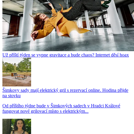
Už příští týden se vypne gravitace a bude chaos? Internet děsí hoax
Šimkovy sady mají elektrický gril s rezervací online. Hodina přijde
na stovku
Od příštího týdne bude v Šimkových sadech v Hradci Králové
fungovat nové grilovací místo s elektrickým...