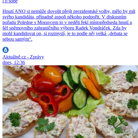
i o sobě
Hnutí ANO si nemůže dovolit přejít prezidentské volby, mělo by mít
svého kandidáta, případně aspoň někoho podpořit. V diskusním
pořadu Poledne s Moravcem to v neděli řekl místopředseda hnutí a
šéf sněmovního zahraničního výboru Radek Vondráček. Zda by
mohl kandidovat on, si rozmyslí, je to podle něj velká „debata se
sebou samým“.
Aktuálně.cz - Zprávy
dnes, 12:36