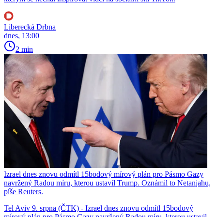
Liberecká Drbna
dnes, 13:00
2 min
Izrael dnes znovu odmítl 15bodový mírový plán pro Pásmo Gazy
navržený Radou míru, kterou ustavil Trump. Oznámil to Netanjahu,
píše Reuters.
Tel Aviv 9. srpna (ČTK) - Izrael dnes znovu odmítl 15bodový
mírový plán pro Pásmo Gazy navržený Radou míru, kterou ustavil