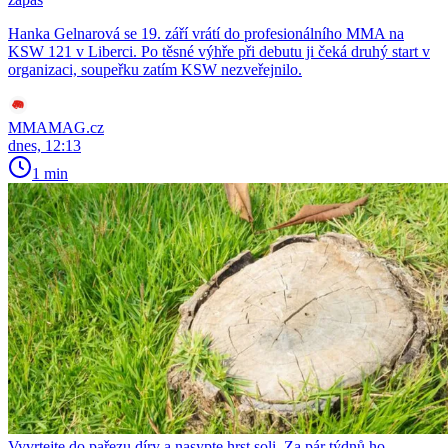
Hanka Gelnarová se 19. září vrátí do profesionálního MMA na
KSW 121 v Liberci. Po těsné výhře při debutu ji čeká druhý start v
organizaci, soupeřku zatím KSW nezveřejnilo.
MMAMAG.cz
dnes, 12:13
1 min
Vyvrtejte do pařezu díry a nasypte hrst soli. Za pár týdnů ho