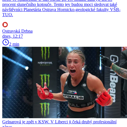
procent slunečního kotouče. Tento jev budou moci sledovat také
návštěvníci Planetária Ostrava Hornicko-geologické fakulty VŠB-
TUO.
Ostravská Drbna
dnes, 12:17
2 min
Gelnarová je zpět v KSW. V Liberci ji čeká druhý profesionální
zápas