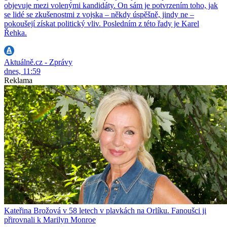
objevuje mezi volenými kandidáty. On sám je potvrzením toho, jak
se lidé se zkušenostmi z vojska – někdy úspěšně, jindy ne –
pokoušejí získat politický vliv. Posledním z této řady je Karel
Řehka.
Aktuálně.cz - Zprávy
dnes, 11:59
Reklama
Kateřina Brožová v 58 letech v plavkách na Orlíku. Fanoušci ji
přirovnali k Marilyn Monroe