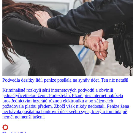
Podvedla desítky lidí, peníze posílala na synův účet. Ten nic netušil
Kriminalisté rozkryli sérii internetových podvodů a obvinili
jednačtyřicetiletou ženu. Podezřelá z Plzně přes internet nabízela
prostřednictvím inzerátů různou elektroniku a po zájemcích
požadovala platbu předem. Zboží však nikdy nedostali. Peníze žena
nechávala posílat na bankovní účet svého syna, který o tom údajně
neměl nejmenší tušení.