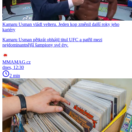
Kamaru Usman vládl velteru. Jeden kop změnil další roky jeho
kariéry
Kamaru Usman pětkrát obhájil titul UFC a patřil mezi
nejdominantnější šampiony své éry.
MMAMAG.cz
dnes, 12:30
2 min