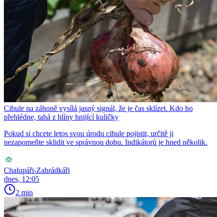
Cibule na záhoně vysílá jasný signál, že je čas sklízet. Kdo ho
přehlédne, tahá z hlíny hnijící kuličky
Pokud si chcete letos svou úrodu cibule pojistit, určitě ji
nezapomeňte sklidit ve správnou dobu. Indikátorů je hned několik.
Chalupáři-Zahrádkáři
dnes, 12:05
2 min