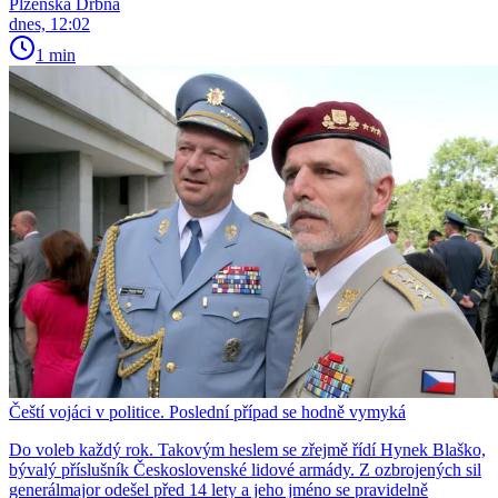
Plzeňská Drbna
dnes, 12:02
1 min
Čeští vojáci v politice. Poslední případ se hodně vymyká
Do voleb každý rok. Takovým heslem se zřejmě řídí Hynek Blaško,
bývalý příslušník Československé lidové armády. Z ozbrojených sil
generálmajor odešel před 14 lety a jeho jméno se pravidelně