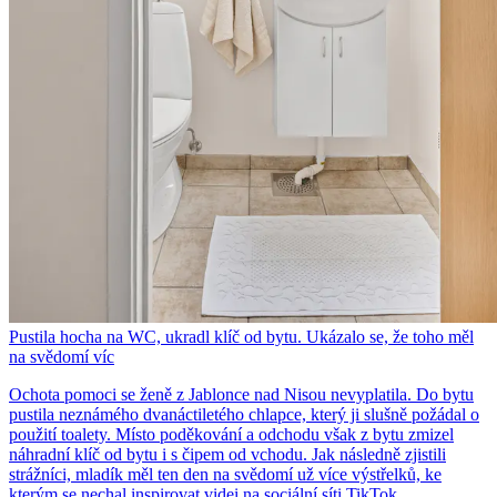
Pustila hocha na WC, ukradl klíč od bytu. Ukázalo se, že toho měl
na svědomí víc
Ochota pomoci se ženě z Jablonce nad Nisou nevyplatila. Do bytu
pustila neznámého dvanáctiletého chlapce, který ji slušně požádal o
použití toalety. Místo poděkování a odchodu však z bytu zmizel
náhradní klíč od bytu i s čipem od vchodu. Jak následně zjistili
strážníci, mladík měl ten den na svědomí už více výstřelků, ke
kterým se nechal inspirovat videi na sociální síti TikTok.