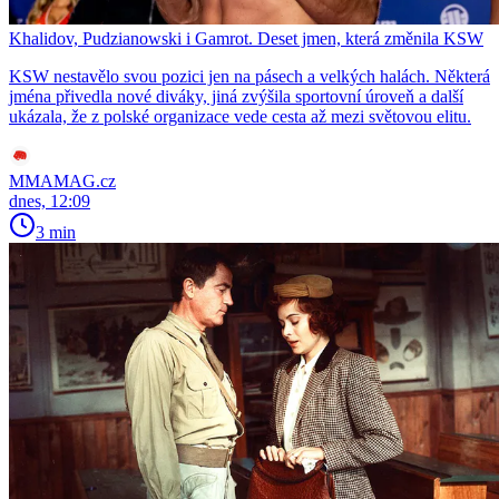
Khalidov, Pudzianowski i Gamrot. Deset jmen, která změnila KSW
KSW nestavělo svou pozici jen na pásech a velkých halách. Některá
jména přivedla nové diváky, jiná zvýšila sportovní úroveň a další
ukázala, že z polské organizace vede cesta až mezi světovou elitu.
MMAMAG.cz
dnes, 12:09
3 min