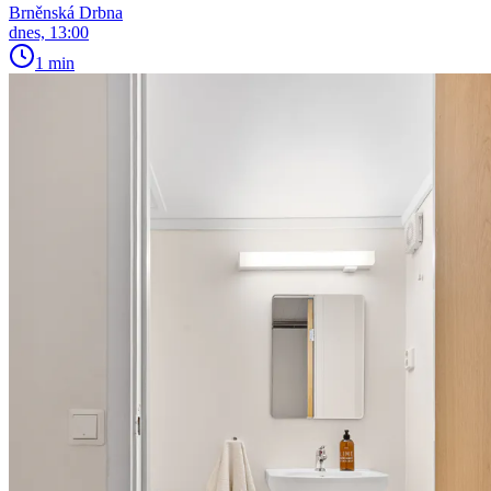
Brněnská Drbna
dnes, 13:00
1 min