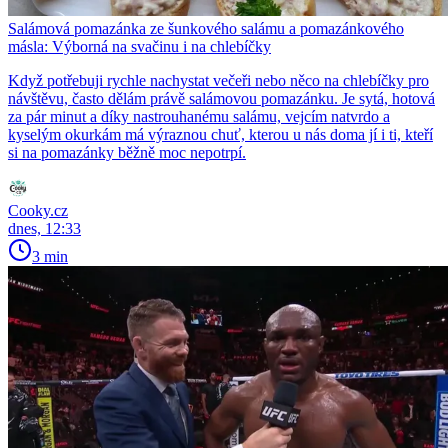
Salámová pomazánka ze šunkového salámu a pomazánkového
másla: Výborná na svačinu i na chlebíčky
Když potřebuji rychle nachystat večeři nebo něco na chlebíčky pro
návštěvu, často dělám právě salámovou pomazánku. Je sytá, hotová
za pár minut a díky nastrouhanému salámu, vejcím natvrdo a
kyselým okurkám má výraznou chuť, kterou u nás doma jí i ti, kteří
si na pomazánky běžně moc nepotrpí.
Cooky.cz
dnes, 12:33
3 min