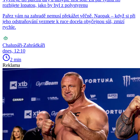
rozbijete lopatou, jako by byl z polystyrenu
Pařez vám na zahradě nemusí překážet věčně. Naopak – když si při
jeho odstraňování vezmete k ruce docela obyčejnou sůl, zmizí
rychle.
Chalupáři-Zahrádkáři
dnes, 12:10
2 min
Reklama