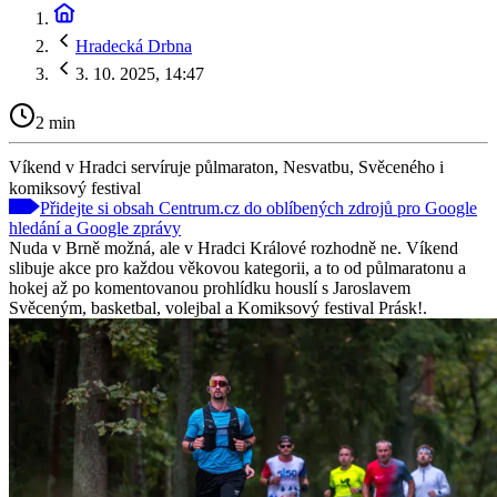
Hradecká Drbna
3. 10. 2025, 14:47
2 min
Víkend v Hradci servíruje půlmaraton, Nesvatbu, Svěceného i
komiksový festival
Přidejte si obsah Centrum.cz do oblíbených zdrojů pro Google
hledání a Google zprávy
Nuda v Brně možná, ale v Hradci Králové rozhodně ne. Víkend
slibuje akce pro každou věkovou kategorii, a to od půlmaratonu a
hokej až po komentovanou prohlídku houslí s Jaroslavem
Svěceným, basketbal, volejbal a Komiksový festival Prásk!.