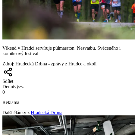
Víkend v Hradci servíruje půlmaraton, Nesvatbu, Svěceného i
komiksový festival
Zdroj
:
Hradecká Drbna - zprávy z Hradce a okolí
Sdílet
Denní
výzva
0
Reklama
Další články z
Hradecká Drbna