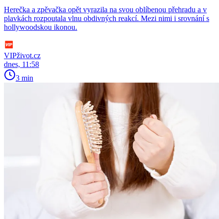
Herečka a zpěvačka opět vyrazila na svou oblíbenou přehradu a v
plavkách rozpoutala vlnu obdivných reakcí. Mezi nimi i srovnání s
hollywoodskou ikonou.
VIPživot.cz
dnes, 11:58
3 min