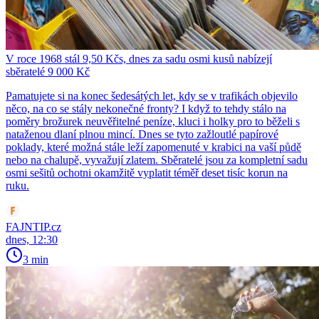
V roce 1968 stál 9,50 Kčs, dnes za sadu osmi kusů nabízejí
sběratelé 9 000 Kč
Pamatujete si na konec šedesátých let, kdy se v trafikách objevilo
něco, na co se stály nekonečné fronty? I když to tehdy stálo na
poměry brožurek neuvěřitelné peníze, kluci i holky pro to běželi s
nataženou dlaní plnou mincí. Dnes se tyto zažloutlé papírové
poklady, které možná stále leží zapomenuté v krabici na vaší půdě
nebo na chalupě, vyvažují zlatem. Sběratelé jsou za kompletní sadu
osmi sešitů ochotni okamžitě vyplatit téměř deset tisíc korun na
ruku.
FAJNTIP.cz
dnes, 12:30
3 min