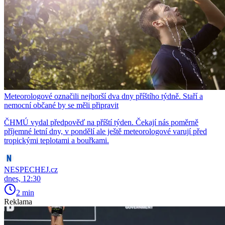
Meteorologové označili nejhorší dva dny příštího týdně. Staří a
nemocní občané by se měli připravit
ČHMÚ vydal předpověď na příští týden. Čekají nás poměrně
příjemné letní dny, v pondělí ale ještě meteorologové varují před
tropickými teplotami a bouřkami.
NESPECHEJ.cz
dnes, 12:30
2 min
Reklama