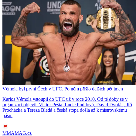
Vémola byl první Čech v UFC. Po něm přišlo dalších pět jmen
Karlos Vémola vstoupil do UFC už v roce 2010. Od té doby se v
organizaci objevili Viktor Pešta, Lucie Pudilová, David Dvořák, Jiří
Procházka a Tereza Bledá a česká stopa došla až k mistrovskému
pásu.
MMAMAG.cz