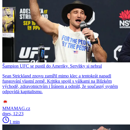
Šampion UFC se pustil do Ameriky. Servítky si nebral
Sean Strickland znovu zamířil mimo klec a tentokrát napadl
fungování vlastní země. Kritiku spojil s válkami na Blízkém
východě, zdravotnictvím i Íránem a odmítl, že současný systém
odpovídá kapitalismu.
MMAMAG.cz
dnes, 12:23
1 min