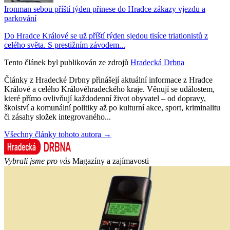
Ironman sebou příští týden přinese do Hradce zákazy vjezdu a
parkování
Do Hradce Králové se už příští týden sjedou tisíce triatlonistů z
celého světa. S prestižním závodem...
Tento článek byl publikován ze zdrojů
Hradecká Drbna
Články z Hradecké Drbny přinášejí aktuální informace z Hradce
Králové a celého Královéhradeckého kraje. Věnují se událostem,
které přímo ovlivňují každodenní život obyvatel – od dopravy,
školství a komunální politiky až po kulturní akce, sport, kriminalitu
či zásahy složek integrovaného...
Všechny články tohoto autora →
Vybrali jsme pro vás
Magazíny a zajímavosti