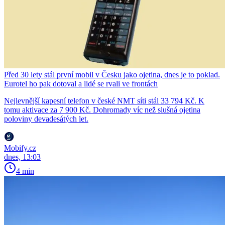
Před 30 lety stál první mobil v Česku jako ojetina, dnes je to poklad.
Eurotel ho pak dotoval a lidé se rvali ve frontách
Nejlevnější kapesní telefon v české NMT síti stál 33 794 Kč. K
tomu aktivace za 7 900 Kč. Dohromady víc než slušná ojetina
poloviny devadesátých let.
Mobify.cz
dnes, 13:03
4 min