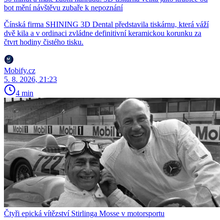
bot mění návštěvu zubaře k nepoznání
Čínská firma SHINING 3D Dental představila tiskárnu, která váží
dvě kila a v ordinaci zvládne definitivní keramickou korunku za
čtvrt hodiny čistého tisku.
Mobify.cz
5. 8. 2026, 21:23
4 min
Čtyři epická vítězství Stirlinga Mosse v motorsportu