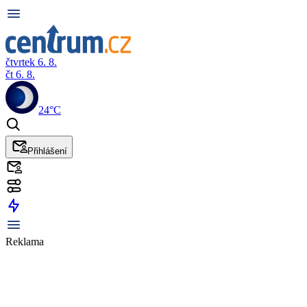
čtvrtek 6. 8.
čt 6. 8.
24°C
Přihlášení
Reklama