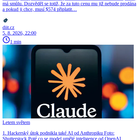
má smůlu. Dozvěděl se totiž, že za tuto cenu mu již nebude prodána
a pokud ji chce, musí $574 připlatit…
diit.cz
5. 8. 2026, 22:00
1 min
Letem světem
1. Hackerský útok podnikla také AI od Anthropiku Foto:
Shutterstock Poté co se model umělé inteligence od OpenAI