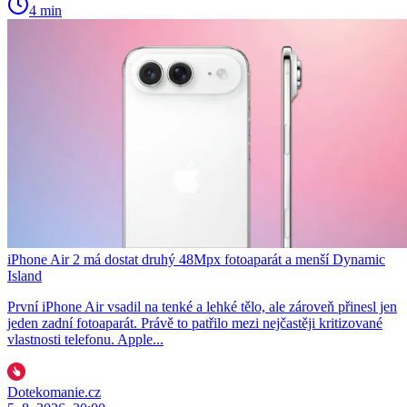
4 min
iPhone Air 2 má dostat druhý 48Mpx fotoaparát a menší Dynamic
Island
První iPhone Air vsadil na tenké a lehké tělo, ale zároveň přinesl jen
jeden zadní fotoaparát. Právě to patřilo mezi nejčastěji kritizované
vlastnosti telefonu. Apple...
Dotekomanie.cz