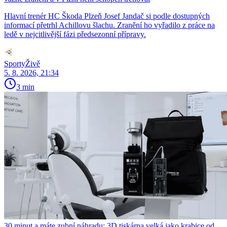
Hlavní trenér HC Škoda Plzeň Josef Jandač si podle dostupných
informací přetrhl Achillovu šlachu. Zranění ho vyřadilo z práce na
ledě v nejcitlivější fázi předsezonní přípravy.
SportyŽivě
5. 8. 2026, 21:34
3 min
30 minut a máte zubní náhradu: 3D tiskárna velká jako krabice od