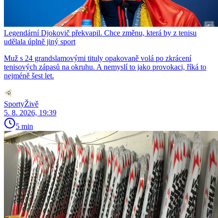
Legendární Djokovič překvapil. Chce změnu, která by z tenisu
udělala úplně jiný sport
Muž s 24 grandslamovými tituly opakovaně volá po zkrácení
tenisových zápasů na okruhu. A nemyslí to jako provokaci, říká to
nejméně šest let.
SportyŽivě
5. 8. 2026, 19:39
5 min