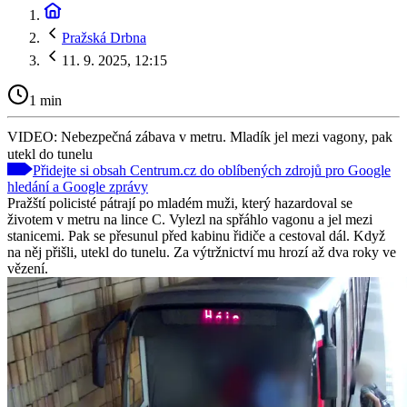
Pražská Drbna
11. 9. 2025, 12:15
1 min
VIDEO: Nebezpečná zábava v metru. Mladík jel mezi vagony, pak
utekl do tunelu
Přidejte si obsah Centrum.cz do oblíbených zdrojů pro Google
hledání a Google zprávy
Pražští policisté pátrají po mladém muži, který hazardoval se
životem v metru na lince C. Vylezl na spřáhlo vagonu a jel mezi
stanicemi. Pak se přesunul před kabinu řidiče a cestoval dál. Když
na něj přišli, utekl do tunelu. Za výtržnictví mu hrozí až dva roky ve
vězení.