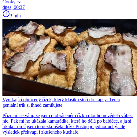
Cooky.cz
dnes, 00:37
3 min
Vynikající obrácený řízek, který klasiku strčí do kapsy: Tento
geniální trik si ihned zamilujete
Přiznám se vám, že jsem o obráceném řízku dlouho nevěděla vůbec
nic. Pak mi ho ukázala kamarádka, která ho dělá po babičce, a já si
říkala - proč jsem to nezkoušela dřív? Postup je jednoduchý, ale
výsledek překvapí i zkušeného kuchaře.