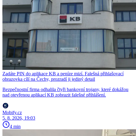
Zadáte PIN do aplikace KB a peníze mizí. Falešná přihlašovací
obrazovka cílí na Čechy, prozradí ji jediný detail
Bezpečnostní firma odhalila čtyři bankovní trojany, které dokážou
nad otevřenou aplikací KB zobrazit falešné přihlášení.
Mobify.cz
5. 8. 2026, 19:03
4 min