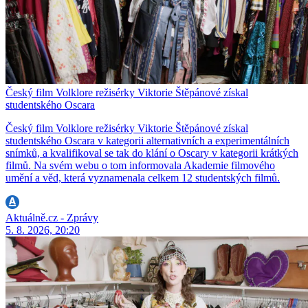
Český film Volklore režisérky Viktorie Štěpánové získal
studentského Oscara
Český film Volklore režisérky Viktorie Štěpánové získal
studentského Oscara v kategorii alternativních a experimentálních
snímků, a kvalifikoval se tak do klání o Oscary v kategorii krátkých
filmů. Na svém webu o tom informovala Akademie filmového
umění a věd, která vyznamenala celkem 12 studentských filmů.
Aktuálně.cz - Zprávy
5. 8. 2026, 20:20