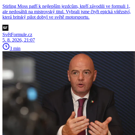
Stirling Moss patří k nejlepším jezdcům, kteří závodili ve formuli 1,
ale nedosáhli na mistrovský titul. Vybrali jsme čtyři epická vítězství,
která britský pilot dobyl ve světě motorsportu.
SvětFormule.cz
5. 8. 2026, 21:07
3 min