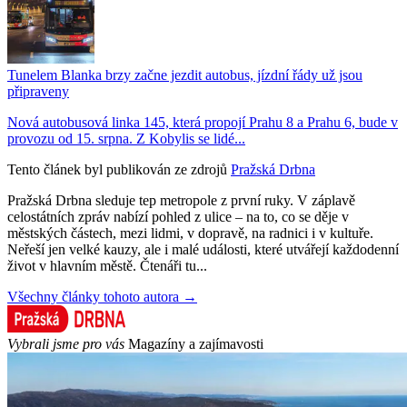
Tunelem Blanka brzy začne jezdit autobus, jízdní řády už jsou
připraveny
Nová autobusová linka 145, která propojí Prahu 8 a Prahu 6, bude v
provozu od 15. srpna. Z Kobylis se lidé...
Tento článek byl publikován ze zdrojů
Pražská Drbna
Pražská Drbna sleduje tep metropole z první ruky. V záplavě
celostátních zpráv nabízí pohled z ulice – na to, co se děje v
městských částech, mezi lidmi, v dopravě, na radnici i v kultuře.
Neřeší jen velké kauzy, ale i malé události, které utvářejí každodenní
život v hlavním městě. Čtenáři tu...
Všechny články tohoto autora →
Vybrali jsme pro vás
Magazíny a zajímavosti