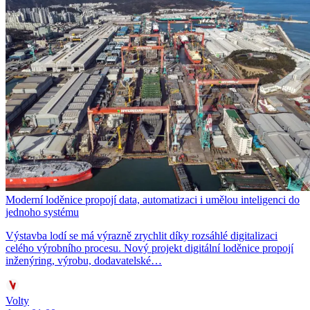
Moderní loděnice propojí data, automatizaci i umělou inteligenci do
jednoho systému
Výstavba lodí se má výrazně zrychlit díky rozsáhlé digitalizaci
celého výrobního procesu. Nový projekt digitální loděnice propojí
inženýring, výrobu, dodavatelské…
Volty