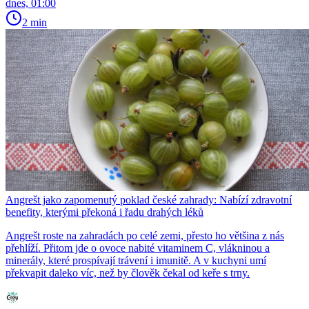
dnes, 01:00
2 min
Angrešt jako zapomenutý poklad české zahrady: Nabízí zdravotní
benefity, kterými překoná i řadu drahých léků
Angrešt roste na zahradách po celé zemi, přesto ho většina z nás
přehlíží. Přitom jde o ovoce nabité vitaminem C, vlákninou a
minerály, které prospívají trávení i imunitě. A v kuchyni umí
překvapit daleko víc, než by člověk čekal od keře s trny.