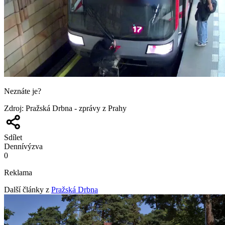
Neznáte je?
Zdroj
:
Pražská Drbna - zprávy z Prahy
Sdílet
Denní
výzva
0
Reklama
Další články z
Pražská Drbna