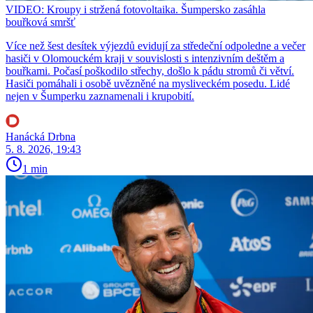
VIDEO: Kroupy i stržená fotovoltaika. Šumpersko zasáhla
bouřková smršť
Více než šest desítek výjezdů evidují za středeční odpoledne a večer
hasiči v Olomouckém kraji v souvislosti s intenzivním deštěm a
bouřkami. Počasí poškodilo střechy, došlo k pádu stromů či větví.
Hasiči pomáhali i osobě uvězněné na mysliveckém posedu. Lidé
nejen v Šumperku zaznamenali i krupobití.
Hanácká Drbna
5. 8. 2026, 19:43
1 min