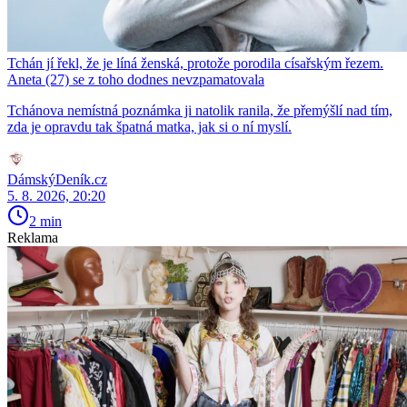
Tchán jí řekl, že je líná ženská, protože porodila císařským řezem.
Aneta (27) se z toho dodnes nevzpamatovala
Tchánova nemístná poznámka ji natolik ranila, že přemýšlí nad tím,
zda je opravdu tak špatná matka, jak si o ní myslí.
DámskýDeník.cz
5. 8. 2026, 20:20
2 min
Reklama