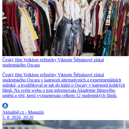
Český film Volklore režisérky Viktorie Štěpánové získal
studentského Oscara
Český film Volklore režisérky Viktorie Štěpánové získal
studentského Oscara v kategorii alternativních a experimentálních
snímků, a kvalifikoval se tak do klání o Oscary v kategorii krátkých
filmů. Na svém webu o tom informovala Akademie filmového
umění a věd, která vyznamenala celkem 12 studentských filmů.
Aktuálně.cz - Magazín
5. 8. 2026, 20:20