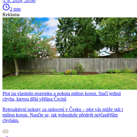
5. 8. 2026, 20:00
2 min
Reklama
Plot na vlastním pozemku a pokuta milion korun. Stačí jediná
chyba, kterou dělá většina Čechů
Retroaktivní pokuty za oplocení v Česku – plot vás může stát i
milion korun. Naučte se, jak jednoduše předejít nejčastějším
chybám.