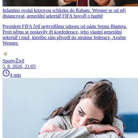
Infantino svolal krizovou schůzku do Rabatu. Wenger se od něj
distancoval, generální sekretář FIFA hovoří o hanbě
Prezident FIFA čelí nejtvrdšímu odporu od pádu Seppa Blattera.
Proti němu se postavily tři konfederace, jeho vlastní generální
sekretář i muž, kterého sám přivedl do struktur federace, Arsène
Wenger.
SportyŽivě
5. 8. 2026, 21:05
4 min