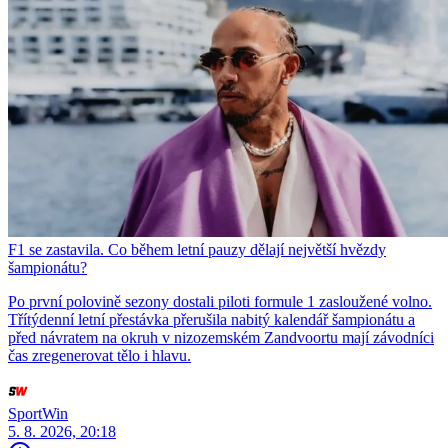
F1 se zastavila. Co během letní pauzy dělají největší hvězdy
šampionátu?
Po první polovině sezony dostali piloti formule 1 zasloužené volno.
Třítýdenní letní přestávka přerušila nabitý kalendář šampionátu a
před návratem na okruh v nizozemském Zandvoortu mají závodníci
čas zregenerovat tělo i hlavu.
SportWin
5. 8. 2026, 20:18