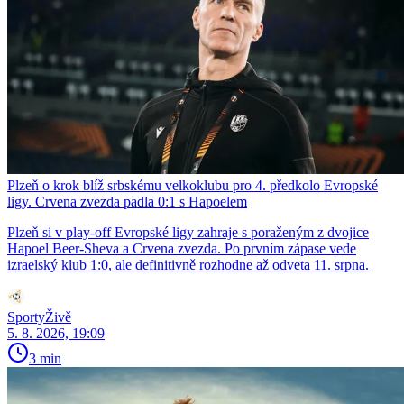
Plzeň o krok blíž srbskému velkoklubu pro 4. předkolo Evropské
ligy. Crvena zvezda padla 0:1 s Hapoelem
Plzeň si v play-off Evropské ligy zahraje s poraženým z dvojice
Hapoel Beer-Sheva a Crvena zvezda. Po prvním zápase vede
izraelský klub 1:0, ale definitivně rozhodne až odveta 11. srpna.
SportyŽivě
5. 8. 2026, 19:09
3 min