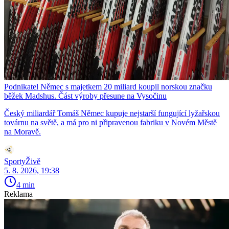
Podnikatel Němec s majetkem 20 miliard koupil norskou značku
běžek Madshus. Část výroby přesune na Vysočinu
Český miliardář Tomáš Němec kupuje nejstarší fungující lyžařskou
továrnu na světě, a má pro ni připravenou fabriku v Novém Městě
na Moravě.
SportyŽivě
5. 8. 2026, 19:38
4 min
Reklama