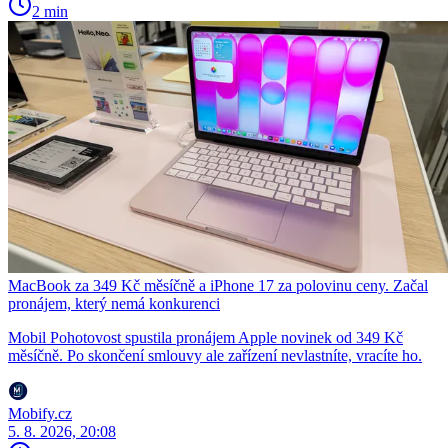
2 min
MacBook za 349 Kč měsíčně a iPhone 17 za polovinu ceny. Začal
pronájem, který nemá konkurenci
Mobil Pohotovost spustila pronájem Apple novinek od 349 Kč
měsíčně. Po skončení smlouvy ale zařízení nevlastníte, vracíte ho.
Mobify.cz
5. 8. 2026, 20:08