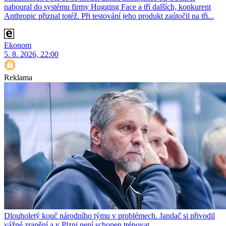
naboural do systému firmy Hugging Face a tří dalších, konkurent
Anthro­pic přiznal totéž. Při testování jeho produkt zaútočil na tři...
Ekonom
5. 8. 2026, 22:00
Reklama
Dlouholetý kouč národního týmu v problémech. Jandač si přivodil
vážné zranění a v Plzni není schopen trénovat