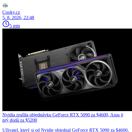
Cooky.cz
5. 8. 2026, 22:48
5 min
Nvidia zrušila objednávku GeForce RTX 5090 za $4600, Asus ji
prý dodá za $5200
Uživatel, který si od Nvidie objednal GeForce RTX 5090 za $4600,