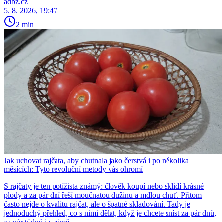
adbz.cz
5. 8. 2026, 19:47
2 min
Jak uchovat rajčata, aby chutnala jako čerstvá i po několika
měsících: Tyto revoluční metody vás ohromí
S rajčaty je ten potížista známý: člověk koupí nebo sklidí krásné
plody a za pár dní řeší moučnatou dužinu a mdlou chuť. Přitom
často nejde o kvalitu rajčat, ale o špatné skladování. Tady je
jednoduchý přehled, co s nimi dělat, když je chcete sníst za pár dnů,
za pár týdnů i v zimě.