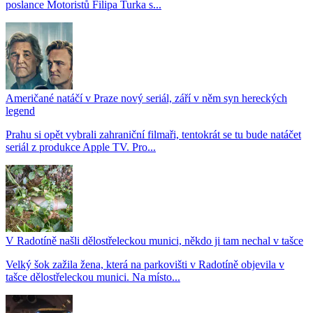
poslance Motoristů Filipa Turka s...
Američané natáčí v Praze nový seriál, září v něm syn hereckých
legend
Prahu si opět vybrali zahraniční filmaři, tentokrát se tu bude natáčet
seriál z produkce Apple TV. Pro...
V Radotíně našli dělostřeleckou munici, někdo ji tam nechal v tašce
Velký šok zažila žena, která na parkovišti v Radotíně objevila v
tašce dělostřeleckou munici. Na místo...