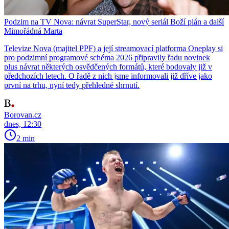
Podzim na TV Nova: návrat SuperStar, nový seriál Boží plán a další
Mimořádná Marta
Televize Nova (majitel PPF) a její streamovací platforma Oneplay si
pro podzimní programové schéma 2026 připravily řadu novinek
plus návrat některých osvědčených formátů, které bodovaly již v
předchozích letech. O řadě z nich jsme informovali již dříve jako
první na trhu, nyní tedy přehledné shrnutí.
Borovan.cz
dnes, 12:30
2 min