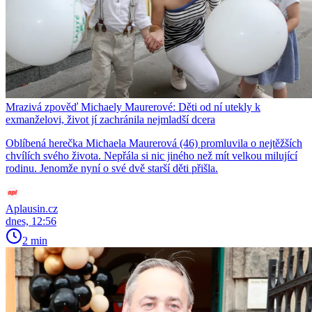
Mrazivá zpověď Michaely Maurerové: Děti od ní utekly k
exmanželovi, život jí zachránila nejmladší dcera
Oblíbená herečka Michaela Maurerová (46) promluvila o nejtěžších
chvílích svého života. Nepřála si nic jiného než mít velkou milující
rodinu. Jenomže nyní o své dvě starší děti přišla.
Aplausin.cz
dnes, 12:56
2 min