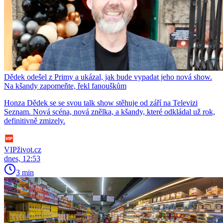
Dědek odešel z Primy a ukázal, jak bude vypadat jeho nová show.
Na kšandy zapomeňte, řekl fanouškům
Honza Dědek se se svou talk show stěhuje od září na Televizi
Seznam. Nová scéna, nová znělka, a kšandy, které odkládal už rok,
definitivně zmizely.
VIPživot.cz
dnes, 12:53
3 min