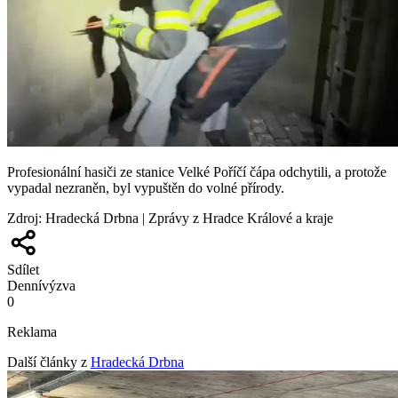
Profesionální hasiči ze stanice Velké Poříčí čápa odchytili, a protože
vypadal nezraněn, byl vypuštěn do volné přírody.
Zdroj
:
Hradecká Drbna | Zprávy z Hradce Králové a kraje
Sdílet
Denní
výzva
0
Reklama
Další články z
Hradecká Drbna