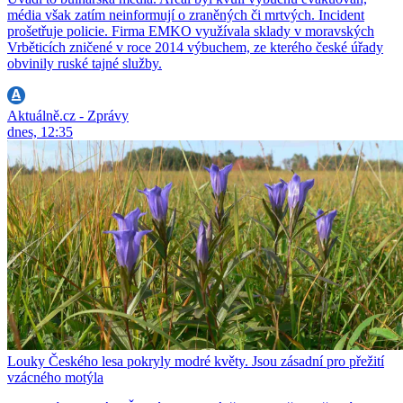
média však zatím neinformují o zraněných či mrtvých. Incident
prošetřuje policie. Firma EMKO využívala sklady v moravských
Vrběticích zničené v roce 2014 výbuchem, ze kterého české úřady
obvinily ruské tajné služby.
Aktuálně.cz - Zprávy
dnes, 12:35
Louky Českého lesa pokryly modré květy. Jsou zásadní pro přežití
vzácného motýla