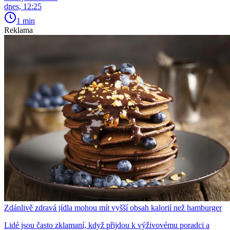
dnes, 12:25
1 min
Reklama
Zdánlivě zdravá jídla mohou mít vyšší obsah kalorií než hamburger
Lidé jsou často zklamaní, když přijdou k výživovému poradci a