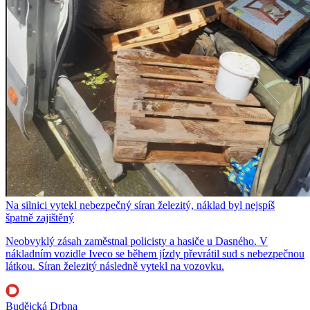
Na silnici vytekl nebezpečný síran železitý, náklad byl nejspíš
špatně zajištěný
Neobvyklý zásah zaměstnal policisty a hasiče u Dasného. V
nákladním vozidle Iveco se během jízdy převrátil sud s nebezpečnou
látkou. Síran železitý následně vytekl na vozovku.
Budějcká Drbna