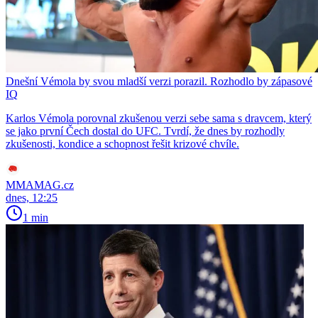
Dnešní Vémola by svou mladší verzi porazil. Rozhodlo by zápasové
IQ
Karlos Vémola porovnal zkušenou verzi sebe sama s dravcem, který
se jako první Čech dostal do UFC. Tvrdí, že dnes by rozhodly
zkušenosti, kondice a schopnost řešit krizové chvíle.
MMAMAG.cz
dnes, 12:25
1 min