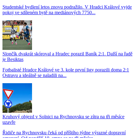
Studentské bydlení letos znovu podražilo. V Hradci Králové vyjde
pokoj ve sdíleném bytě na mediánových 7750...
Slončík dvakrát skóroval a Hradec porazil Baník 2:1. Další na řadě
je Besiktas
Fotbalisté Hradce Králové ve 3. kole první ligy porazili doma 2:1
Ostravu a ideálně se naladili na...
Kruhový objezd v Solnici na Rychnovsku se zítra na tři měsíce
uzavře
Řidiče na Rychnovsku čeká od příštího týdne výrazné dopravní