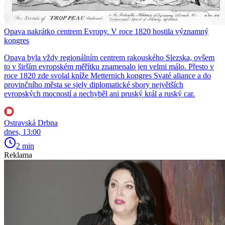
Opava nakrátko centrem Evropy. V roce 1820 hostila významný
kongres
Opava byla vždy regionálním centrem rakouského Slezska, ovšem
to v širším evropském měřítku znamenalo jen velmi málo. Přesto v
roce 1820 zde svolal kníže Metternich kongres Svaté aliance a do
provinčního města se sjely diplomatické sbory největších
evropských mocností a nechyběl ani pruský král a ruský car.
Ostravská Drbna
dnes, 13:00
2 min
Reklama