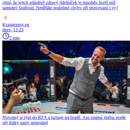
zjistí, že jejich zdánlivě zdravý jídelníček je mnohdy horší než
samotný fastfood. Neděláte podobné chyby při stravovaní i vy?
Krasnezeny.eu
dnes, 12:23
2 min
Novotný si rýpl do RFA a turnaje na hradě. Ani známá jména podle
něj lístky samy neprodají