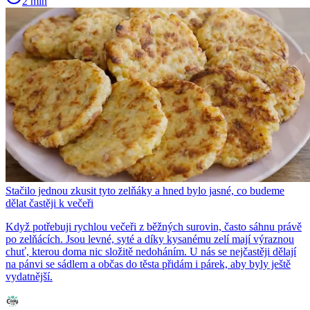
2 min
Stačilo jednou zkusit tyto zelňáky a hned bylo jasné, co budeme
dělat častěji k večeři
Když potřebuji rychlou večeři z běžných surovin, často sáhnu právě
po zelňácích. Jsou levné, syté a díky kysanému zelí mají výraznou
chuť, kterou doma nic složitě nedoháním. U nás se nejčastěji dělají
na pánvi se sádlem a občas do těsta přidám i párek, aby byly ještě
vydatnější.