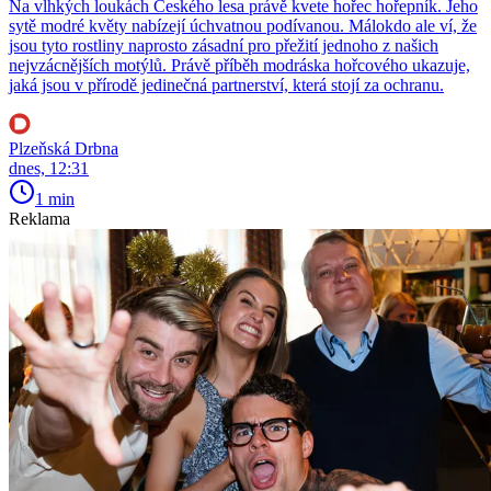
Na vlhkých loukách Českého lesa právě kvete hořec hořepník. Jeho
sytě modré květy nabízejí úchvatnou podívanou. Málokdo ale ví, že
jsou tyto rostliny naprosto zásadní pro přežití jednoho z našich
nejvzácnějších motýlů. Právě příběh modráska hořcového ukazuje,
jaká jsou v přírodě jedinečná partnerství, která stojí za ochranu.
Plzeňská Drbna
dnes, 12:31
1 min
Reklama