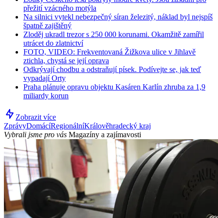
přežití vzácného motýla
Na silnici vytekl nebezpečný síran železitý, náklad byl nejspíš
špatně zajištěný
Zloděj ukradl trezor s 250 000 korunami. Okamžitě zamířil
utrácet do zlatnictví
FOTO, VIDEO: Frekventovaná Žižkova ulice v Jihlavě
ztichla, chystá se její oprava
Odkrývají chodbu a odstraňují písek. Podívejte se, jak teď
vypadají Orty
Praha plánuje opravu objektu Kasáren Karlín zhruba za 1,9
miliardy korun
Zobrazit více
Zprávy
Domácí
Regionální
Králověhradecký kraj
Vybrali jsme pro vás
Magazíny a zajímavosti