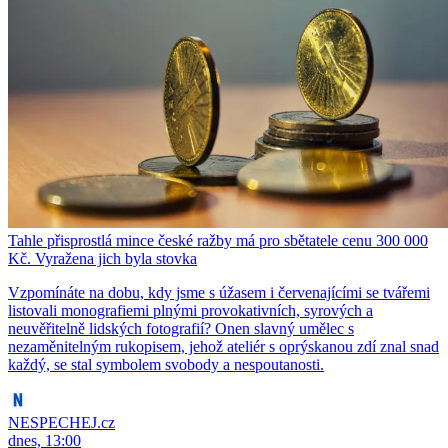
Tahle přisprostlá mince české ražby má pro sbětatele cenu 300 000
Kč. Vyražena jich byla stovka
Vzpomínáte na dobu, kdy jsme s úžasem i červenajícími se tvářemi
listovali monografiemi plnými provokativních, syrových a
neuvěřitelně lidských fotografií? Onen slavný umělec s
nezaměnitelným rukopisem, jehož ateliér s oprýskanou zdí znal snad
každý, se stal symbolem svobody a nespoutanosti.
NESPECHEJ.cz
dnes, 13:00