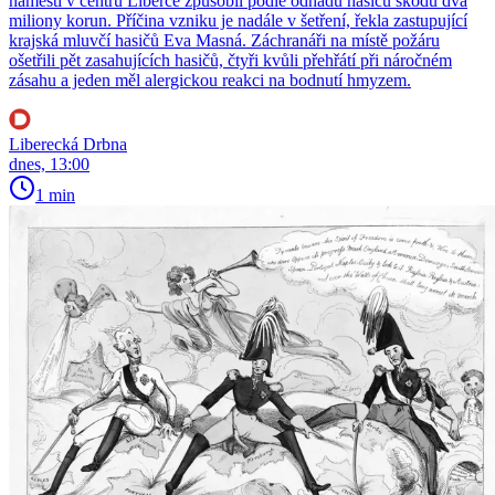
náměstí v centru Liberce způsobil podle odhadu hasičů škodu dva
miliony korun. Příčina vzniku je nadále v šetření, řekla zastupující
krajská mluvčí hasičů Eva Masná. Záchranáři na místě požáru
ošetřili pět zasahujících hasičů, čtyři kvůli přehřátí při náročném
zásahu a jeden měl alergickou reakci na bodnutí hmyzem.
Liberecká Drbna
dnes, 13:00
1 min