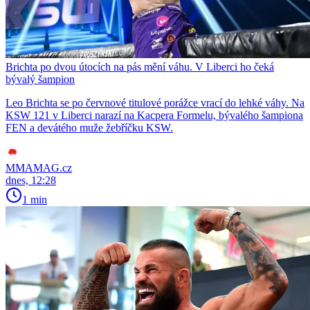
Brichta po dvou útocích na pás mění váhu. V Liberci ho čeká
bývalý šampion
Leo Brichta se po červnové titulové porážce vrací do lehké váhy. Na
KSW 121 v Liberci narazí na Kacpera Formelu, bývalého šampiona
FEN a devátého muže žebříčku KSW.
MMAMAG.cz
dnes, 12:28
1 min