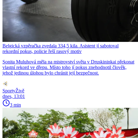
Belgická vzpěračka zvedala 334,5 kila. Asistent jí sabotoval
rekordní pokus, policie řeší rasový motiv
Sonita Muluhová měla na mistrovství světa v Druskininkai překonat
vlastní rekord ve dřepu. Místo toho jí pokus znehodnotil člověk,
jehož jedinou úlohou bylo chránit její bezpečnost.
SportyŽivě
dnes, 13:01
3 min