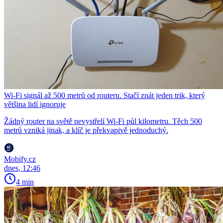
Wi-Fi signál až 500 metrů od routeru. Stačí znát jeden trik, který
většina lidí ignoruje
Žádný router na světě nevystřelí Wi-Fi půl kilometru. Těch 500
metrů vzniká jinak, a klíč je překvapivě jednoduchý.
Mobify.cz
dnes, 12:46
4 min