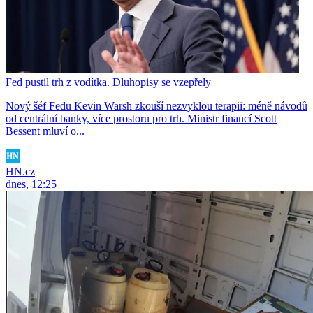
Fed pustil trh z vodítka. Dluhopisy se vzepřely
Nový šéf Fedu Kevin Warsh zkouší nezvyklou terapii: méně návodů
od centrální banky, více prostoru pro trh. Ministr financí Scott
Bessent mluví o...
HN.cz
dnes, 12:25