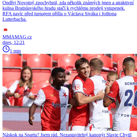
Ondřej Novotný zpochybnil, zda několik známých jmen a atraktivní
kulisa Bratislavského hradu stačí k rychlému prodeji vstupenek.
RFA navíc před turnajem přišla o Václava Siváka i Joiltona
Lutterbacha.
MMAMAG.cz
dnes, 12:21
1 min
Náskok na Spartu? Jsem rád. Nezastavitelný kanonýr Slavie Chytil