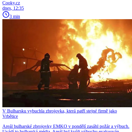
Cooky.cz
dnes, 12:35
3 min
V Bulharsku vybuchla zbrojovka, která patří stejné firmě jako
Vrbětice
Areál bulharské zbrojovky EMKO v pondělí zasáhl požár a výbuch.
Uvádí to bulharská média. Areál byl kvůli výbuchu evakuován,