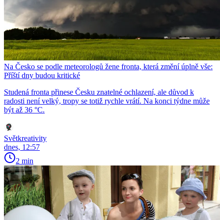
Na Česko se podle meteorologů žene fronta, která změní úplně vše:
Příští dny budou kritické
Studená fronta přinese Česku znatelné ochlazení, ale důvod k
radosti není velký, tropy se totiž rychle vrátí. Na konci týdne může
být až 36 °C.
Světkreativity
dnes, 12:57
2 min