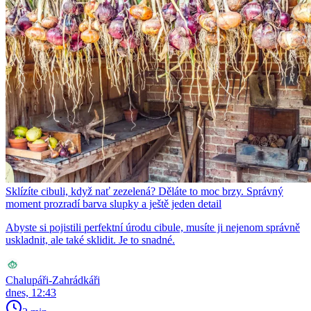
Sklízíte cibuli, když nať zezelená? Děláte to moc brzy. Správný
moment prozradí barva slupky a ještě jeden detail
Abyste si pojistili perfektní úrodu cibule, musíte ji nejenom správně
uskladnit, ale také sklidit. Je to snadné.
Chalupáři-Zahrádkáři
dnes, 12:43