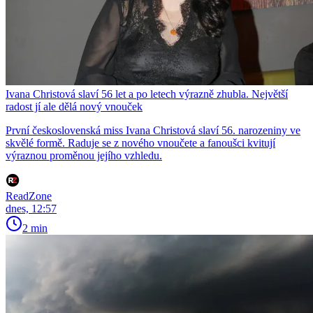
Ivana Christová slaví 56 let a po letech výrazně zhubla. Největší
radost jí ale dělá nový vnouček
První československá miss Ivana Christová slaví 56. narozeniny ve
skvělé formě. Raduje se z nového vnoučete a fanoušci kvitují
výraznou proměnou jejího vzhledu.
ReadZone
dnes, 12:57
2 min