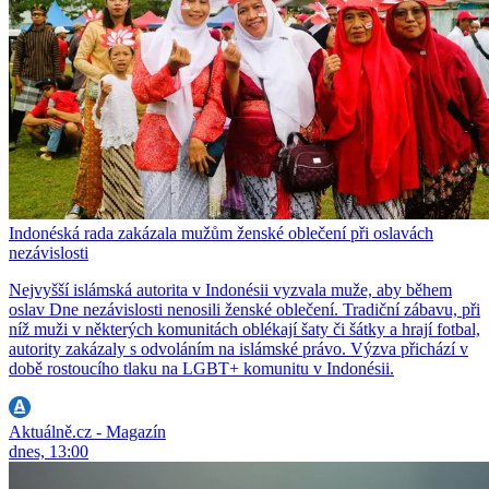
Indonéská rada zakázala mužům ženské oblečení při oslavách
nezávislosti
Nejvyšší islámská autorita v Indonésii vyzvala muže, aby během
oslav Dne nezávislosti nenosili ženské oblečení. Tradiční zábavu, při
níž muži v některých komunitách oblékají šaty či šátky a hrají fotbal,
autority zakázaly s odvoláním na islámské právo. Výzva přichází v
době rostoucího tlaku na LGBT+ komunitu v Indonésii.
Aktuálně.cz - Magazín
dnes, 13:00