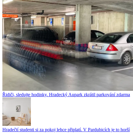
Řidiči, sledujte hodinky. Hradecký Aupark zkrátil parkování zdarma
Hradečtí studenti si za pokoj lehce připlatí. V Pardubicích je to horší