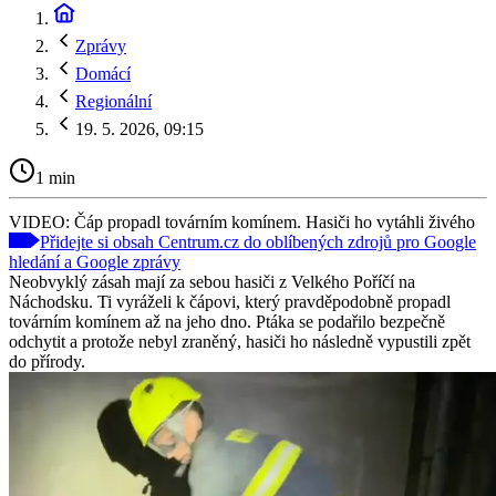
Zprávy
Domácí
Regionální
19. 5. 2026, 09:15
1 min
VIDEO: Čáp propadl továrním komínem. Hasiči ho vytáhli živého
Přidejte si obsah Centrum.cz do oblíbených zdrojů pro Google
hledání a Google zprávy
Neobvyklý zásah mají za sebou hasiči z Velkého Poříčí na
Náchodsku. Ti vyráželi k čápovi, který pravděpodobně propadl
továrním komínem až na jeho dno. Ptáka se podařilo bezpečně
odchytit a protože nebyl zraněný, hasiči ho následně vypustili zpět
do přírody.