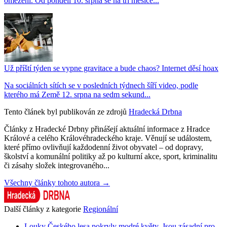
omezení. Od pondělí 10. srpna se na tři měsíce...
Už příští týden se vypne gravitace a bude chaos? Internet děsí hoax
Na sociálních sítích se v posledních týdnech šíří video, podle
kterého má Země 12. srpna na sedm sekund...
Tento článek byl publikován ze zdrojů
Hradecká Drbna
Články z Hradecké Drbny přinášejí aktuální informace z Hradce
Králové a celého Královéhradeckého kraje. Věnují se událostem,
které přímo ovlivňují každodenní život obyvatel – od dopravy,
školství a komunální politiky až po kulturní akce, sport, kriminalitu
či zásahy složek integrovaného...
Všechny články tohoto autora →
Další články z kategorie
Regionální
Louky Českého lesa pokryly modré květy. Jsou zásadní pro