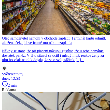
Otec samoživitel nemohl v obchodě zaplatit. Terminál kartu odmítl,
ale žena čekající ve frontě mu nákup zaplatila
Někdy se stane, že při placení nákupu zjistíme, že u sebe nemáme
dostatek peněz. V této situaci se ocitl i mladý muž, reakce ženy za
ním ho však natolik dojala, že se o svůj zážitek [...]...
Světkreativity
dnes, 12:53
2 min
Reklama