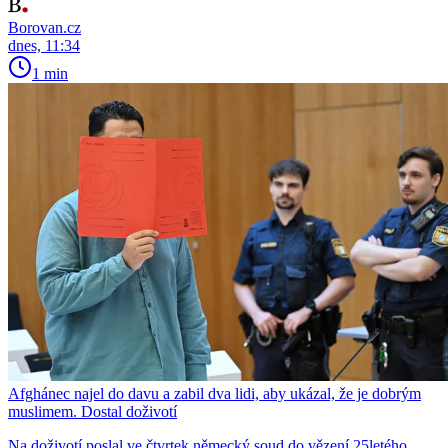
Borovan.cz
dnes, 11:34
1 min
Afghánec najel do davu a zabil dva lidi, aby ukázal, že je dobrým
muslimem. Dostal doživotí
Na doživotí poslal ve čtvrtek německý soud do vězení 25letého