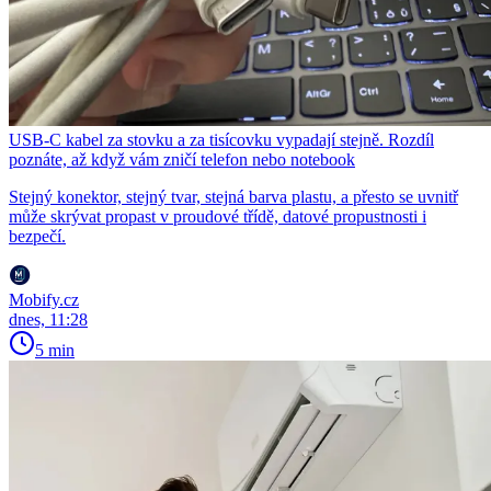
USB-C kabel za stovku a za tisícovku vypadají stejně. Rozdíl
poznáte, až když vám zničí telefon nebo notebook
Stejný konektor, stejný tvar, stejná barva plastu, a přesto se uvnitř
může skrývat propast v proudové třídě, datové propustnosti i
bezpečí.
Mobify.cz
dnes, 11:28
5 min