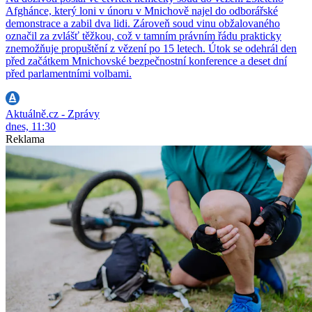
Afghánce, který loni v únoru v Mnichově najel do odborářské
demonstrace a zabil dva lidi. Zároveň soud vinu obžalovaného
označil za zvlášť těžkou, což v tamním právním řádu prakticky
znemožňuje propuštění z vězení po 15 letech. Útok se odehrál den
před začátkem Mnichovské bezpečnostní konference a deset dní
před parlamentními volbami.
Aktuálně.cz - Zprávy
dnes, 11:30
Reklama