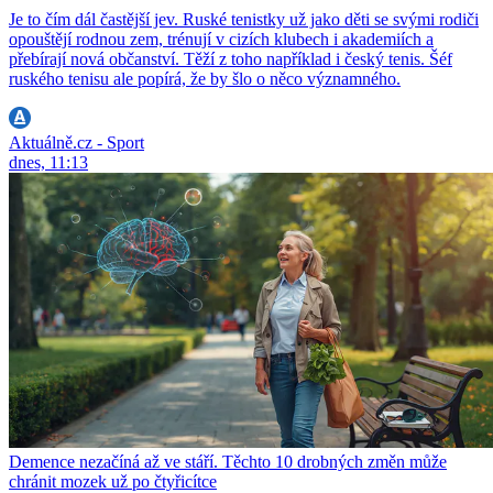
Je to čím dál častější jev. Ruské tenistky už jako děti se svými rodiči
opouštějí rodnou zem, trénují v cizích klubech i akademiích a
přebírají nová občanství. Těží z toho například i český tenis. Šéf
ruského tenisu ale popírá, že by šlo o něco významného.
Aktuálně.cz - Sport
dnes, 11:13
Demence nezačíná až ve stáří. Těchto 10 drobných změn může
chránit mozek už po čtyřicítce