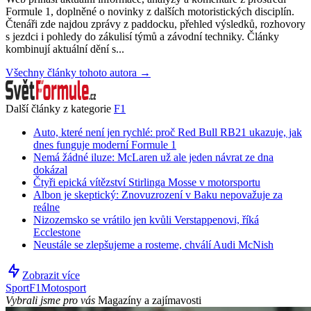
Formule 1, doplněné o novinky z dalších motoristických disciplín.
Čtenáři zde najdou zprávy z paddocku, přehled výsledků, rozhovory
s jezdci i pohledy do zákulisí týmů a závodní techniky. Články
kombinují aktuální dění s...
Všechny články tohoto autora →
Další články z kategorie
F1
Auto, které není jen rychlé: proč Red Bull RB21 ukazuje, jak
dnes funguje moderní Formule 1
Nemá žádné iluze: McLaren už ale jeden návrat ze dna
dokázal
Čtyři epická vítězství Stirlinga Mosse v motorsportu
Albon je skeptický: Znovuzrození v Baku nepovažuje za
reálne
Nizozemsko se vrátilo jen kvůli Verstappenovi, říká
Ecclestone
Neustále se zlepšujeme a rosteme, chválí Audi McNish
Zobrazit více
Sport
F1
Motosport
Vybrali jsme pro vás
Magazíny a zajímavosti