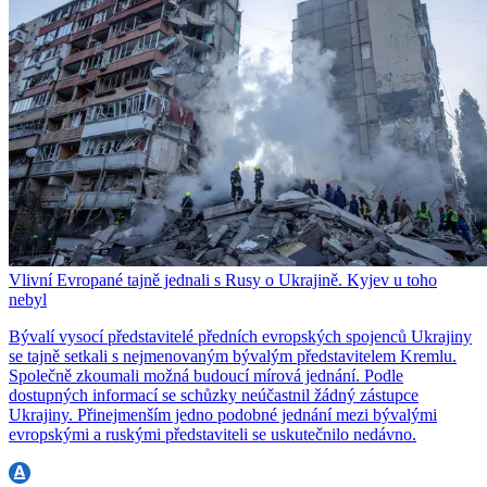
Vlivní Evropané tajně jednali s Rusy o Ukrajině. Kyjev u toho
nebyl
Bývalí vysocí představitelé předních evropských spojenců Ukrajiny
se tajně setkali s nejmenovaným bývalým představitelem Kremlu.
Společně zkoumali možná budoucí mírová jednání. Podle
dostupných informací se schůzky neúčastnil žádný zástupce
Ukrajiny. Přinejmenším jedno podobné jednání mezi bývalými
evropskými a ruskými představiteli se uskutečnilo nedávno.