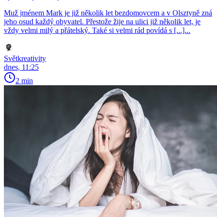
Muž jménem Mark je již několik let bezdomovcem a v Olsztyně zná
jeho osud každý obyvatel. Přestože žije na ulici již několik let, je
vždy velmi milý a přátelský. Také si velmi rád povídá s [...]...
Světkreativity
dnes, 11:25
2 min