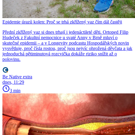
Epidemie úrazů kolen: Proč se trhá zkřížený vaz čím dál častěji
Přední zkřížený vaz si dnes trhají i jedenáctileté děti. Ortoped Filip
Hudeček z Fakultní nemocnice u svaté Anny v Brně mluví o
skutečné epidemii – a v Longevity podcastu Hospodářských novin
vysvětluje, proč čísla rostou, proč jsou nejvíc ohrožená děvčata a jak
jednoduchá pětiminutová rozcvička dokáže riziko snížit až o
polovinu.
Be Native extra
dnes, 11:29
3 min