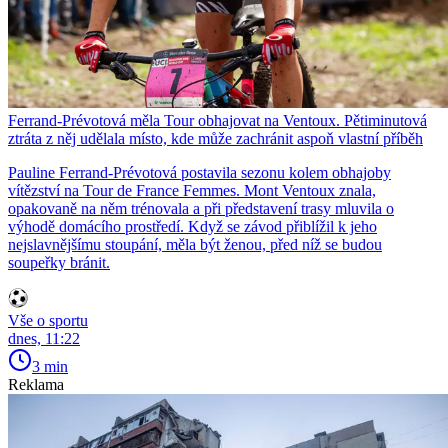
Ferrand-Prévotová měla Tour obhajovat na Ventoux. Pětiminutová
ztráta z něj udělala místo, kde může zachránit aspoň vlastní příběh
Pauline Ferrand-Prévotová postavila sezonu kolem obhajoby
vítězství na Tour de France Femmes. Mont Ventoux znala,
opakovaně na něm trénovala a při představení trasy mluvila o
výhodě domácího prostředí. Když se závod přiblížil k jeho
nejslavnějšímu stoupání, měla být ženou, před níž se budou
soupeřky bránit.
Vše o sportu
dnes, 11:22
3 min
Reklama