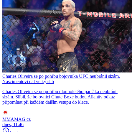
Charles Oliveira se po pohřbu bojovníka UFC neubránil slzám.
Nascimentovi dal velký slib
Charles Oliveira se po pohřbu dlouholetého parťáka neubránil
slzám. Slíbil, že bojovníci Chute Boxe budou Allanův odkaz
připomínat při každém dalším vstupu do klece.
MMAMAG.cz
dnes, 11:46