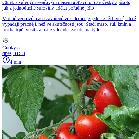
Chléb s vařeným vepřovým masem a šťávou: Staročeský způsob,
jak z jednoduché suroviny udělat pořádné jídlo
Vařené vepřové maso zavařené ve sklenici je jedna z těch věcí, které
vypadají pracněji, než ve skutečnosti jsou. Stačí maso, sůl, kmín a
trocha trpělivosti - a máte v lednici zásobu na týden.
Cooky.cz
dnes, 11:13
4 min