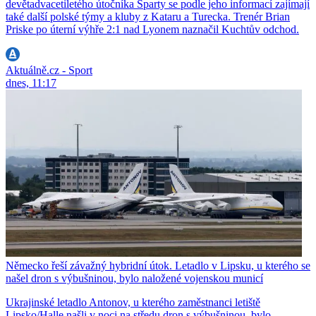
devětadvacetiletého útočníka Sparty se podle jeho informací zajímají
také další polské týmy a kluby z Kataru a Turecka. Trenér Brian
Priske po úterní výhře 2:1 nad Lyonem naznačil Kuchtův odchod.
Aktuálně.cz - Sport
dnes, 11:17
Německo řeší závažný hybridní útok. Letadlo v Lipsku, u kterého se
našel dron s výbušninou, bylo naložené vojenskou municí
Ukrajinské letadlo Antonov, u kterého zaměstnanci letiště
Lipsko/Halle našli v noci na středu dron s výbušninou, bylo