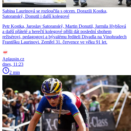
Sabina Laurinová se rozloučila s otcem. Dorazili Kostka,
Satoranský, Donutil i další kolegové
Petr Kostka, Jaroslav Satoranský, Martin Donutil, Jarmila Hybšová
a další přátelé a herečtí kolegové přišli dát poslední sbohem
režisérovi, pedagogovi a bývalému řediteli Divadla na Vinohradech
Františku Laurinovi. Zemřel 31. července ve věku 91 let.
Aplausin.cz
dnes, 11:23
2 min