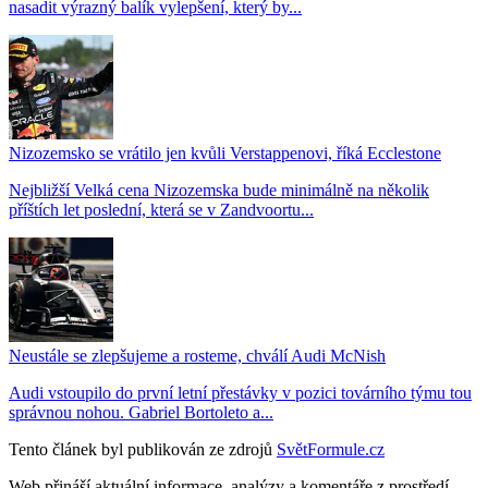
nasadit výrazný balík vylepšení, který by...
Nizozemsko se vrátilo jen kvůli Verstappenovi, říká Ecclestone
Nejbližší Velká cena Nizozemska bude minimálně na několik
příštích let poslední, která se v Zandvoortu...
Neustále se zlepšujeme a rosteme, chválí Audi McNish
Audi vstoupilo do první letní přestávky v pozici továrního týmu tou
správnou nohou. Gabriel Bortoleto a...
Tento článek byl publikován ze zdrojů
SvětFormule.cz
Web přináší aktuální informace, analýzy a komentáře z prostředí