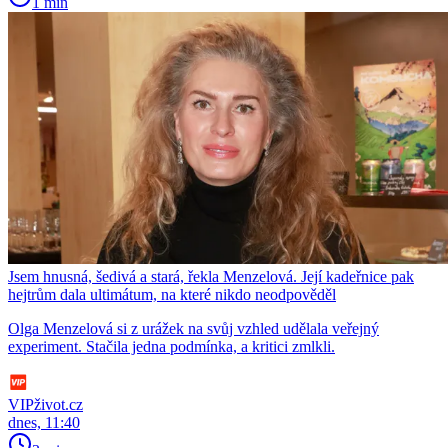
1 min
Jsem hnusná, šedivá a stará, řekla Menzelová. Její kadeřnice pak
hejtrům dala ultimátum, na které nikdo neodpověděl
Olga Menzelová si z urážek na svůj vzhled udělala veřejný
experiment. Stačila jedna podmínka, a kritici zmlkli.
VIPživot.cz
dnes, 11:40