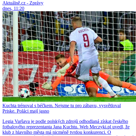
Aktuálně.cz - Zprávy
dnes, 11:20
Kuchta trénoval s béčkem. Nejsme tu pro zábavu, vysvětloval
Priske. Poláci mají jasno
Legia Varšava je podle polských zdrojů odhodlaná získat českého
fotbalového reprezentanta Jana Kuchtu. Web Meczyki.pl uvedl, že
klub z hlavního města má nicméně tvrdou konkurenci. O