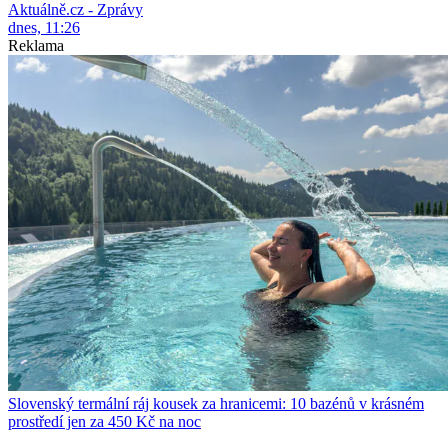
Aktuálně.cz - Zprávy
dnes, 11:26
Reklama
Slovenský termální ráj kousek za hranicemi: 10 bazénů v krásném
prostředí jen za 450 Kč na noc