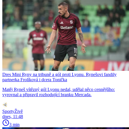
Dres Mini Ryny na tribuně a gól proti Lyonu. Rynešovi fandily
partnerka Frolíková i dcera Tonička
Matěj Ryneš vítězný gól Lyonu nedal, udělal něco cennějšího:
vyrovnal a připravil rozhodující branku Mercada.
SportyŽivě
dnes, 11:48
3 min