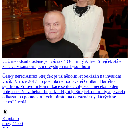
„Už mě odsud dostane jen zázrak.“ Ochrnutý Alfred Strejček stále
zůstává v sanatoriu, sní o výstupu na Lysou horu
Český herec Alfred Strejček je už několik let odkázán na invalidní
vozík. V roce 2017 ho postihla nemoc zvaná Guillain-Barrého
syndrom. Zdravotní komplikace se dostavily zcela nečekaně den
poté, co si šel zaběhat do parku. Nyní je Strejček ochrnutý a je zcela
odkázán na pomoc druhých, přesto má odvážné sny, kterých se
nehodlá vzdát.
Kapitalio
dnes, 11:09