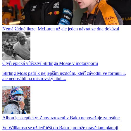
Nemá žádné iluze: McLaren už ale jeden návrat ze dna dokázal
Čtyři epická vítězství Stirlinga Mosse v motorsportu
Stirling Moss patří k nejlepším jezdcům, kteří závodili ve formuli 1,
ale nedosáhli na mistrovský titul....
Albon je skeptický: Znovuzrození v Baku nepovažuje za reálne
Ve Williamsu se už teď těší do Baku, protože právě tam plánují