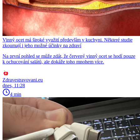
Vinný ocet má široké využití především v kuchyni. Některé studie
zkoumají i jeho možné účinky na zdraví
Na první pohled se může zdát, že červený vinný ocet se hodí pouze
k ochucování salátů, ale dokáže toho mnohem více.
Zdravestravovani.eu
dnes, 11:28
4 min