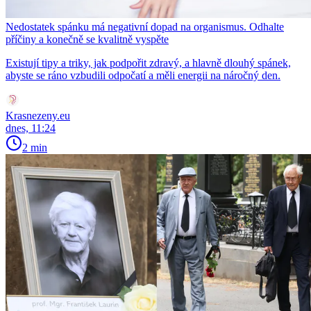
Nedostatek spánku má negativní dopad na organismus. Odhalte
příčiny a konečně se kvalitně vyspěte
Existují tipy a triky, jak podpořit zdravý, a hlavně dlouhý spánek,
abyste se ráno vzbudili odpočatí a měli energii na náročný den.
Krasnezeny.eu
dnes, 11:24
2 min