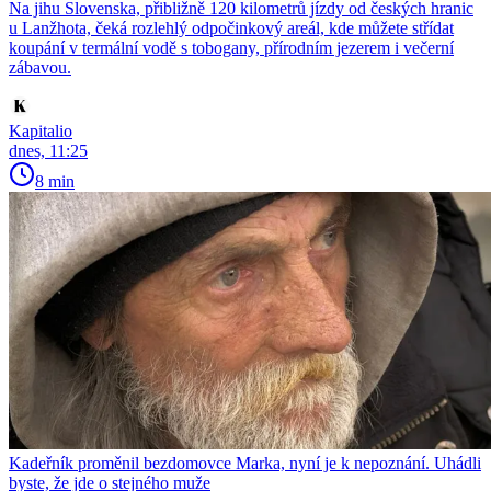
Na jihu Slovenska, přibližně 120 kilometrů jízdy od českých hranic
u Lanžhota, čeká rozlehlý odpočinkový areál, kde můžete střídat
koupání v termální vodě s tobogany, přírodním jezerem i večerní
zábavou.
Kapitalio
dnes, 11:25
8 min
Kadeřník proměnil bezdomovce Marka, nyní je k nepoznání. Uhádli
byste, že jde o stejného muže