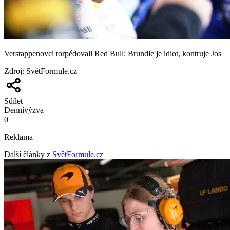
Verstappenovci torpédovali Red Bull: Brundle je idiot, kontruje Jos
Zdroj
:
SvětFormule.cz
Sdílet
Denní
výzva
0
Reklama
Další články z
SvětFormule.cz