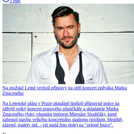
3 min
Na pražské Letné vrcholí přípravy na obří koncert zpěváka Marka
Ztraceného
Na Letenské pláni v Praze aktuálně finišují přípravné práce na
zítřejší velký koncert popového písničkáře a skladatele Marka
Ztraceného (foto; vlastním jménem Miroslav Slodičák), které
zahrnují stavbu velkého koncertního stadionu (pódium, hlediště,
zázemí, toalety atd. - viz malá foto dole) na "zelené louce".