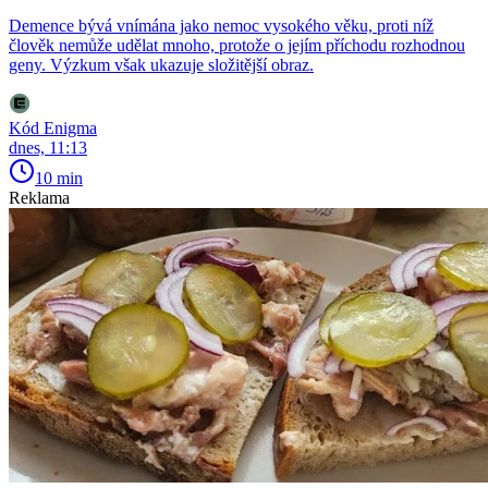
Demence bývá vnímána jako nemoc vysokého věku, proti níž
člověk nemůže udělat mnoho, protože o jejím příchodu rozhodnou
geny. Výzkum však ukazuje složitější obraz.
Kód Enigma
dnes, 11:13
10 min
Reklama