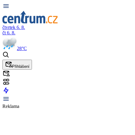
čtvrtek 6. 8.
čt 6. 8.
28°C
Přihlášení
Reklama