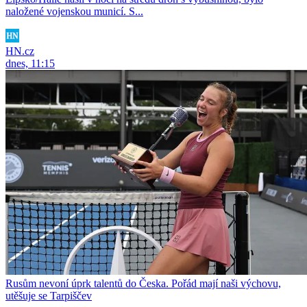
naložené vojenskou municí. S...
HN.cz
dnes, 11:15
Rusům nevoní úprk talentů do Česka. Pořád mají naši výchovu,
utěšuje se Tarpiščev