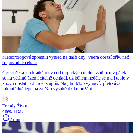
Meteorologové zpřesnili výhled na další dny: Vedra dorazí dřív, než
se původně čekalo
Česko čeká jen krátká úleva od tropických teplot. Zatímco v pátek
se na většině území citelně ochladí, už během neděle se mají teploty
znovu dostat nad třicet stupňů. Na jihu Moravy navíc přetrvává
mimořádná tepelná zátěž a vysoké riziko požárů.
Trendy Život
dnes, 11:27
2 min