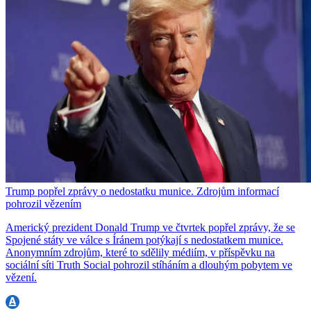
Trump popřel zprávy o nedostatku munice. Zdrojům informací
pohrozil vězením
Americký prezident Donald Trump ve čtvrtek popřel zprávy, že se
Spojené státy ve válce s Íránem potýkají s nedostatkem munice.
Anonymním zdrojům, které to sdělily médiím, v příspěvku na
sociální síti Truth Social pohrozil stíháním a dlouhým pobytem ve
vězení.