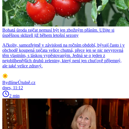
Bohatá úroda rajčat nemusí být jen zbožným přáním. Užijte si
úspěšnou sklizeň již během letošní sezony
Ačkoliv, samozřejmě v závislosti na ročním období, bývají často i v
obchodě koupená rajčata velice chutná, přece jen se nic nevyrovná
těm vlastním, s láskou vypěstovaným. Jedná se o jeden z
nejoblíbenějších druhů zeleniny, který není jen chuťově příjemný,
ale také velice zdravý.
BydlímeÚtulně.cz
dnes, 11:12
2 min