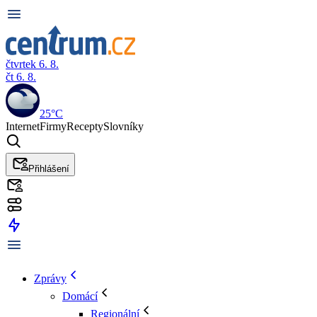
čtvrtek 6. 8.
čt 6. 8.
25°C
Internet
Firmy
Recepty
Slovníky
Přihlášení
Zprávy
Domácí
Regionální