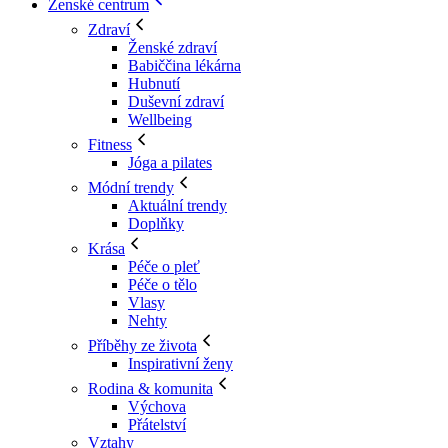
Ženské centrum
Zdraví
Ženské zdraví
Babiččina lékárna
Hubnutí
Duševní zdraví
Wellbeing
Fitness
Jóga a pilates
Módní trendy
Aktuální trendy
Doplňky
Krása
Péče o pleť
Péče o tělo
Vlasy
Nehty
Příběhy ze života
Inspirativní ženy
Rodina & komunita
Výchova
Přátelství
Vztahy