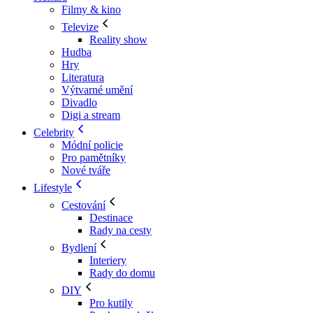
Filmy & kino
Televize
Reality show
Hudba
Hry
Literatura
Výtvarné umění
Divadlo
Digi a stream
Celebrity
Módní policie
Pro pamětníky
Nové tváře
Lifestyle
Cestování
Destinace
Rady na cesty
Bydlení
Interiery
Rady do domu
DIY
Pro kutily