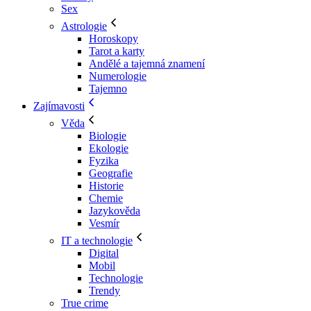
Sex
Astrologie
Horoskopy
Tarot a karty
Andělé a tajemná znamení
Numerologie
Tajemno
Zajímavosti
Věda
Biologie
Ekologie
Fyzika
Geografie
Historie
Chemie
Jazykověda
Vesmír
IT a technologie
Digital
Mobil
Technologie
Trendy
True crime