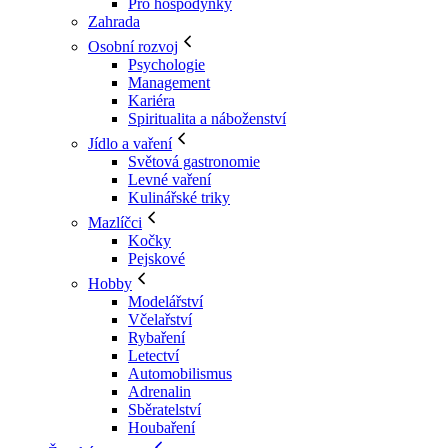
Pro hospodyňky
Zahrada
Osobní rozvoj
Psychologie
Management
Kariéra
Spiritualita a náboženství
Jídlo a vaření
Světová gastronomie
Levné vaření
Kulinářské triky
Mazlíčci
Kočky
Pejskové
Hobby
Modelářství
Včelařství
Rybaření
Letectví
Automobilismus
Adrenalin
Sběratelství
Houbaření