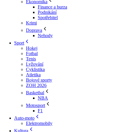
Ekonomika
Finance a burza
Podnikání
Spotřebitel
Krimi
Doprava
Nehody
Sport
Hokej
Fotbal
Tenis
Lyžování
Cyklistika
Atletika
Bojové sporty
ZOH 2026
Basketbal
NBA
Motosport
F1
Auto-moto
Elektromobily
Kultura