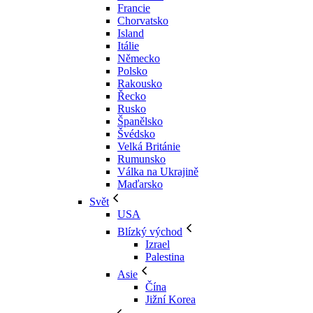
Francie
Chorvatsko
Island
Itálie
Německo
Polsko
Rakousko
Řecko
Rusko
Španělsko
Švédsko
Velká Británie
Rumunsko
Válka na Ukrajině
Maďarsko
Svět
USA
Blízký východ
Izrael
Palestina
Asie
Čína
Jižní Korea