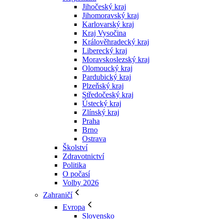
Jihočeský kraj
Jihomoravský kraj
Karlovarský kraj
Kraj Vysočina
Králověhradecký kraj
Liberecký kraj
Moravskoslezský kraj
Olomoucký kraj
Pardubický kraj
Plzeňský kraj
Středočeský kraj
Ústecký kraj
Zlínský kraj
Praha
Brno
Ostrava
Školství
Zdravotnictví
Politika
O počasí
Volby 2026
Zahraničí
Evropa
Slovensko