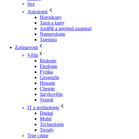
Sex
Astrologie
Horoskopy
Tarot a karty
Andělé a tajemná znamení
Numerologie
Tajemno
Zajímavosti
Věda
Biologie
Ekologie
Fyzika
Geografie
Historie
Chemie
Jazykověda
Vesmír
IT a technologie
Digital
Mobil
Technologie
Trendy
True crime