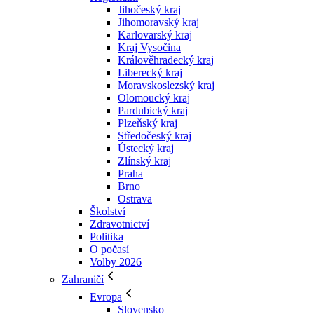
Jihočeský kraj
Jihomoravský kraj
Karlovarský kraj
Kraj Vysočina
Králověhradecký kraj
Liberecký kraj
Moravskoslezský kraj
Olomoucký kraj
Pardubický kraj
Plzeňský kraj
Středočeský kraj
Ústecký kraj
Zlínský kraj
Praha
Brno
Ostrava
Školství
Zdravotnictví
Politika
O počasí
Volby 2026
Zahraničí
Evropa
Slovensko