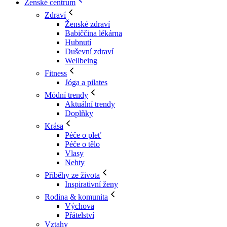
Ženské centrum
Zdraví
Ženské zdraví
Babiččina lékárna
Hubnutí
Duševní zdraví
Wellbeing
Fitness
Jóga a pilates
Módní trendy
Aktuální trendy
Doplňky
Krása
Péče o pleť
Péče o tělo
Vlasy
Nehty
Příběhy ze života
Inspirativní ženy
Rodina & komunita
Výchova
Přátelství
Vztahy