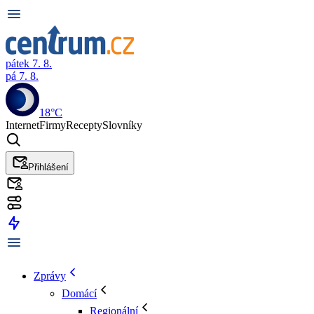
pátek 7. 8.
pá 7. 8.
18°C
Internet
Firmy
Recepty
Slovníky
Přihlášení
Zprávy
Domácí
Regionální