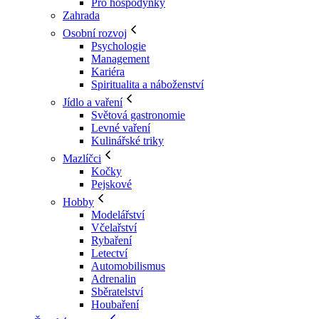
Pro hospodyňky
Zahrada
Osobní rozvoj
Psychologie
Management
Kariéra
Spiritualita a náboženství
Jídlo a vaření
Světová gastronomie
Levné vaření
Kulinářské triky
Mazlíčci
Kočky
Pejskové
Hobby
Modelářství
Včelařství
Rybaření
Letectví
Automobilismus
Adrenalin
Sběratelství
Houbaření