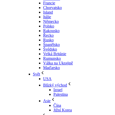
Francie
Chorvatsko
Island
Itálie
Německo
Polsko
Rakousko
Řecko
Rusko
Španělsko
Švédsko
Velká Británie
Rumunsko
Válka na Ukrajině
Maďarsko
Svět
USA
Blízký východ
Izrael
Palestina
Asie
Čína
Jižní Korea