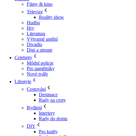
Filmy & kino
Televize
Reality show
Hudba
Hry
Literatura
Výtvarné umění
Divadlo
Digi a stream
Celebrity
Módní policie
Pro pamětníky
Nové tváře
Lifestyle
Cestování
Destinace
Rady na cesty
Bydlení
Interiery
Rady do domu
DIY
Pro kutily