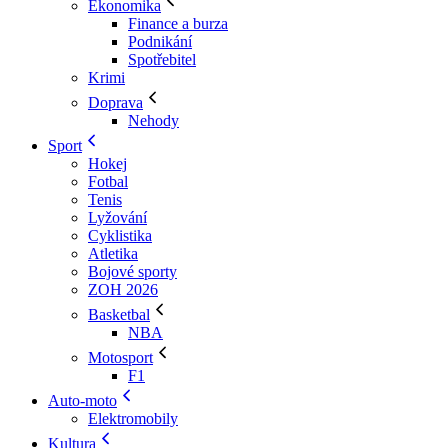
Ekonomika
Finance a burza
Podnikání
Spotřebitel
Krimi
Doprava
Nehody
Sport
Hokej
Fotbal
Tenis
Lyžování
Cyklistika
Atletika
Bojové sporty
ZOH 2026
Basketbal
NBA
Motosport
F1
Auto-moto
Elektromobily
Kultura