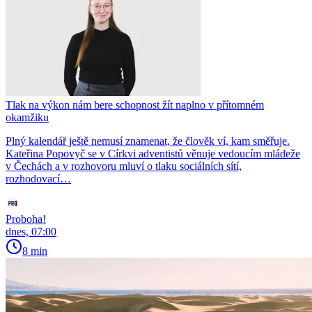
Tlak na výkon nám bere schopnost žít naplno v přítomném
okamžiku
Plný kalendář ještě nemusí znamenat, že člověk ví, kam směřuje.
Kateřina Popovyč se v Církvi adventistů věnuje vedoucím mládeže
v Čechách a v rozhovoru mluví o tlaku sociálních sítí,
rozhodovací…
Proboha!
dnes, 07:00
8 min