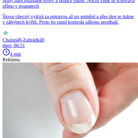
Jiřiny mají roztrhané květy a škůdce nikde. Noční viník se schovává
přímo v poupatech
Škvor obecný vylézá za potravou až po setmění a přes den se tiskne
v záhybech květů. Proto ho ranní kontrola záhonu neodhalí.
Chalupáři-Zahrádkáři
dnes, 06:51
4 min
Reklama