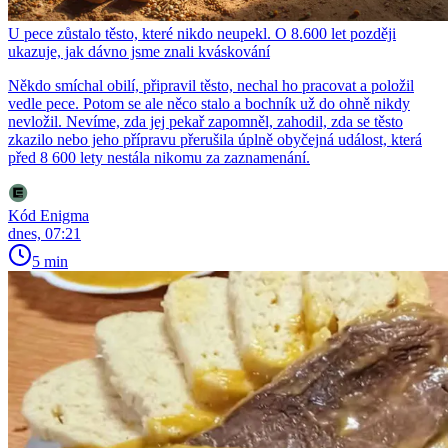
U pece zůstalo těsto, které nikdo neupekl. O 8.600 let později
ukazuje, jak dávno jsme znali kváskování
Někdo smíchal obilí, připravil těsto, nechal ho pracovat a položil
vedle pece. Potom se ale něco stalo a bochník už do ohně nikdy
nevložil. Nevíme, zda jej pekař zapomněl, zahodil, zda se těsto
zkazilo nebo jeho přípravu přerušila úplně obyčejná událost, která
před 8 600 lety nestála nikomu za zaznamenání.
Kód Enigma
dnes, 07:21
5 min