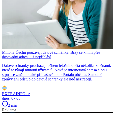
Miliony Čechů používají datové schránky. Brzy se k nim přes
dosavadní adresu už nepřihlásí
Datové schránky procházejí během letošního léta několika změnami,
které se týkají milionů uživatelů. Nová je internetová adresa a od 1.
srpna se změnilo také přihlašování do Portálu občana. Samotné
zprávy ani přístup do datové schránky ale lidé neztrácejí.
EXTRAINFO.cz
dnes, 07:08
2 min
Reklama