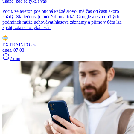
ukáže, zda se týká i vás
Pocit, že telefon poslouchá každé slovo, má čas od času skoro
každý. Skutečnost je méně dramatická. Google ale za určitých
podmínek může uchovávat hlasové záznamy a přímo v účtu lze
zjistit, zda se to týká i vás.
EXTRAINFO.cz
dnes, 07:03
2 min