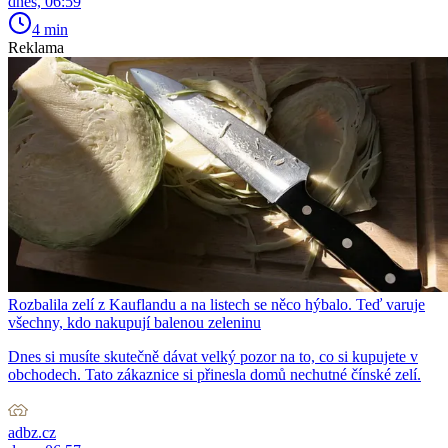
dnes, 06:59
4 min
Reklama
Rozbalila zelí z Kauflandu a na listech se něco hýbalo. Teď varuje
všechny, kdo nakupují balenou zeleninu
Dnes si musíte skutečně dávat velký pozor na to, co si kupujete v
obchodech. Tato zákaznice si přinesla domů nechutné čínské zelí.
adbz.cz