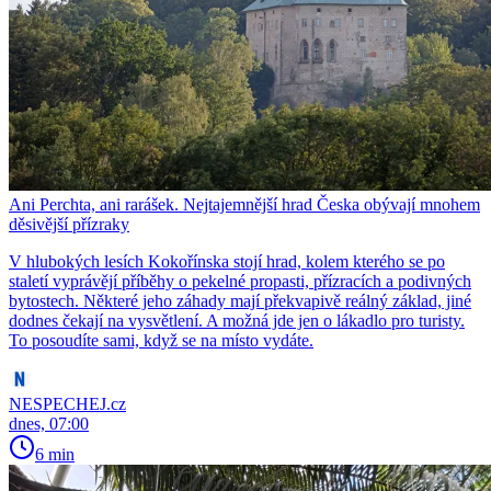
Ani Perchta, ani rarášek. Nejtajemnější hrad Česka obývají mnohem
děsivější přízraky
V hlubokých lesích Kokořínska stojí hrad, kolem kterého se po
staletí vyprávějí příběhy o pekelné propasti, přízracích a podivných
bytostech. Některé jeho záhady mají překvapivě reálný základ, jiné
dodnes čekají na vysvětlení. A možná jde jen o lákadlo pro turisty.
To posoudíte sami, když se na místo vydáte.
NESPECHEJ.cz
dnes, 07:00
6 min