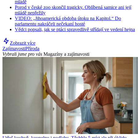
mládě
Porod v české zoo skončil tragicky. Oblíbená samice ani její
mládě nepřežily
VIDEO: „Jihoamerická obdoba útoku na Kapitol.“ Do
parlamentu nakráčeli nečekaní hosté
Vědci popsali, jak se ptáci spravedlivě střídají ve vedení hejna
Zobrazit více
Zajímavosti
Příroda
Vybrali jsme pro vás
Magazíny a zajímavosti
Utřeš kuchyň, koupelnu i podlahu. Těchhle 5 míst ale při úklidu