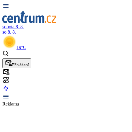
sobota 8. 8.
so 8. 8.
19°C
Přihlášení
Reklama