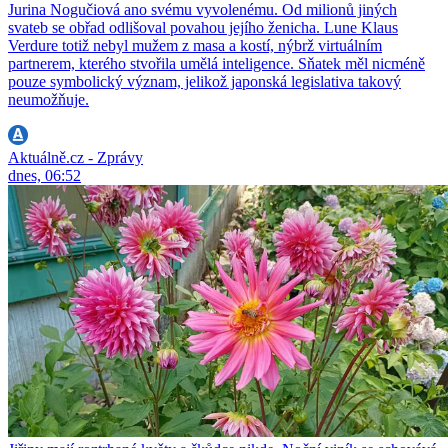
Jurina Nogučiová ano svému vyvolenému. Od milionů jiných
svateb se obřad odlišoval povahou jejího ženicha. Lune Klaus
Verdure totiž nebyl mužem z masa a kostí, nýbrž virtuálním
partnerem, kterého stvořila umělá inteligence. Sňatek měl nicméně
pouze symbolický význam, jelikož japonská legislativa takový
neumožňuje.
Aktuálně.cz - Zprávy
dnes, 06:52