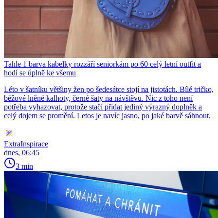
Tahle 1 barva kabelky rozzáří seniorkám po 60 celý letní outfit a
hodí se úplně ke všemu
Léto v šatníku většiny žen po šedesátce stojí na jistotách. Bílé tričko,
béžové lněné kalhoty, černé šaty na návštěvu. Nic z toho není
potřeba vyhazovat, protože stačí přidat jediný výrazný doplněk a
celý dojem se promění. Letos je navíc jasno, po jaké barvě sáhnout.
ExtraInspirace
dnes, 06:45
3 min