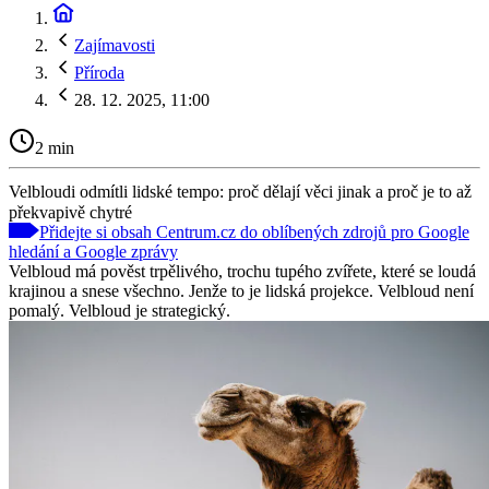
Zajímavosti
Příroda
28. 12. 2025, 11:00
2 min
Velbloudi odmítli lidské tempo: proč dělají věci jinak a proč je to až
překvapivě chytré
Přidejte si obsah Centrum.cz do oblíbených zdrojů pro Google
hledání a Google zprávy
Velbloud má pověst trpělivého, trochu tupého zvířete, které se loudá
krajinou a snese všechno. Jenže to je lidská projekce. Velbloud není
pomalý. Velbloud je strategický.