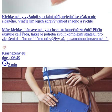
Křehké nehty vyžadují speciální péči, nejedná se však o nic
složitého. Vraťte jim jejich zdravý vzhled snadno a rychle
Máte křehké a lámavé nehty a chcete to konečně změnit? Příčin
existuje celá řada, takže je potřeba zvolit komplexní strategii pro
zlepšení daného problému od výživy až po samotnou úpravu nehtů.
Krasnezeny.eu
dnes, 06:49
2 min