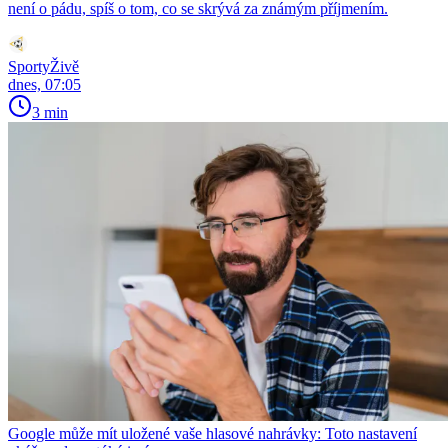
není o pádu, spíš o tom, co se skrývá za známým příjmením.
SportyŽivě
dnes, 07:05
3 min
Google může mít uložené vaše hlasové nahrávky: Toto nastavení