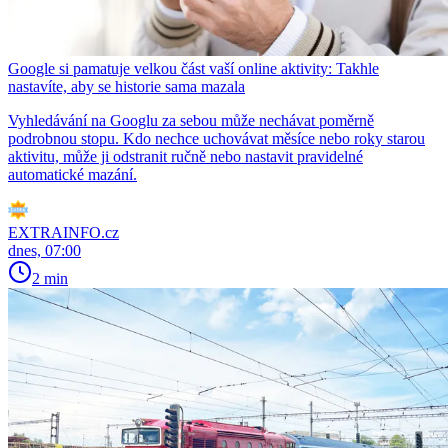
Google si pamatuje velkou část vaší online aktivity: Takhle
nastavíte, aby se historie sama mazala
Vyhledávání na Googlu za sebou může nechávat poměrně
podrobnou stopu. Kdo nechce uchovávat měsíce nebo roky starou
aktivitu, může ji odstranit ručně nebo nastavit pravidelné
automatické mazání.
EXTRAINFO.cz
dnes, 07:00
2 min