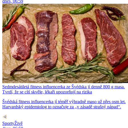
dnes, 06:59
Sedmdesátiletá fitness influencerka ze Švédska jí denně 800 g masa.
Tvrdí, že se cítí skvěle, lékaři upozorňují na rizika
Švédská fitness influencerka jí téměř výhradně maso už přes osm let.
Harvardský epidemiolog to označuje za „v zásadě strašný nápad“.
SportyŽivě