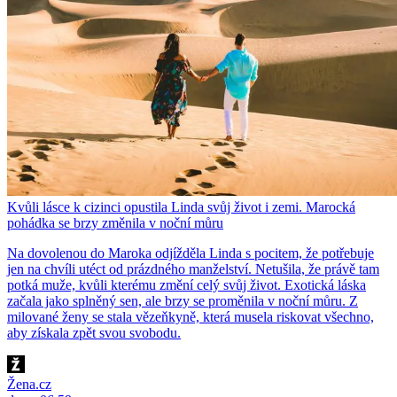
Kvůli lásce k cizinci opustila Linda svůj život i zemi. Marocká
pohádka se brzy změnila v noční můru
Na dovolenou do Maroka odjížděla Linda s pocitem, že potřebuje
jen na chvíli utéct od prázdného manželství. Netušila, že právě tam
potká muže, kvůli kterému změní celý svůj život. Exotická láska
začala jako splněný sen, ale brzy se proměnila v noční můru. Z
milované ženy se stala vězeňkyně, která musela riskovat všechno,
aby získala zpět svou svobodu.
Žena.cz