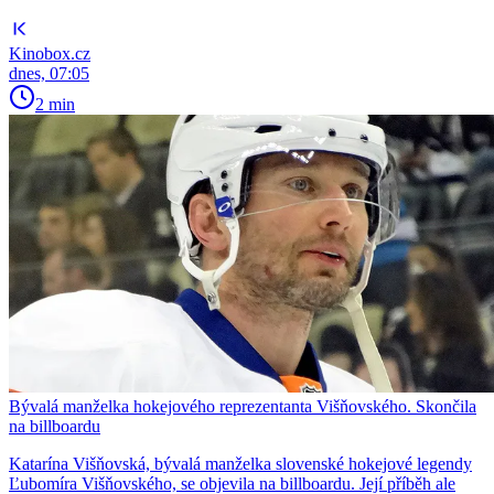
Kinobox.cz
dnes, 07:05
2 min
Bývalá manželka hokejového reprezentanta Višňovského. Skončila
na billboardu
Katarína Višňovská, bývalá manželka slovenské hokejové legendy
Ľubomíra Višňovského, se objevila na billboardu. Její příběh ale