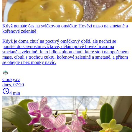
Když nemáte čas na svíčkovou omáčku: Hovězí maso na smetaně a
kořenové zelenině
Když je doma chuť na poctivý omáčkový oběd, ale nechci se
pouštět do slavnostní svíčkové, dělám právě hovězí maso na
smetaně a zelenině. Je to jídlo s plnou chutí, které stojí na opečeném
mase, cibuli s trochou cukru, kořenové zelenině a smetaně, a přitom
se obejde i bez mouky navíc.
Cooky.cz
dnes, 07:20
4 min