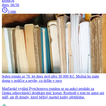
kroniQa
dnes, 06:56
3 min
Jeden román ze 70. let dnes stojí přes 30 000 Kč. Možná ho máte
doma v poličce a nevíte, co držíte v ruce
Maďarské vydání Pynchonova románu se na aukci prodalo za
částku odpovídající desítkám tisíc korun. Rozhodl o tom ne autor ani
stáří, ale tři detaily, které běžný majitel knihy přehlédne.