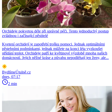
Orchideje pokvetou déle při správné péči. Tento jednoduchý postup
zvládnou i začínající pěstitelé
Kvetení orchidejí je zapotřebí trošku pomoci. Jednak optimálními
pěstebními podmínkami, jednak můžete na konci léta vyzkoušet
střídání teplot. Orchideje patří ke květinové výzdobě mnoha našich
domácností. Jejich něžné kráse a půvabu nepodléhají jen ženy, ale...
BydlímeÚtulně.cz
dnes, 07:17
2 min