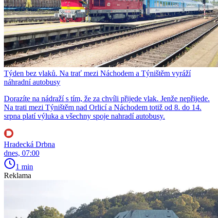
Týden bez vlaků. Na trať mezi Náchodem a Týništěm vyráží
náhradní autobusy
Dorazíte na nádraží s tím, že za chvíli přijede vlak. Jenže nepřijede.
Na trati mezi Týništěm nad Orlicí a Náchodem totiž od 8. do 14.
srpna platí výluka a všechny spoje nahradí autobusy.
Hradecká Drbna
dnes, 07:00
1 min
Reklama