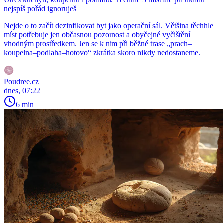
nejspíš pořád ignoruješ
Nejde o to začít dezinfikovat byt jako operační sál. Většina těchhle
míst potřebuje jen občasnou pozornost a obyčejné vyčištění
vhodným prostředkem. Jen se k nim při běžné trase „prach–
koupelna–podlaha–hotovo“ zkrátka skoro nikdy nedostaneme.
Poudree.cz
dnes, 07:22
6 min