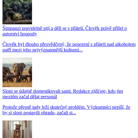
Šimpanzi pravidelně pijí a dělí se s přáteli. Člověk právě přišel o
autorství hospody
Člověk byl dlouho přesvědčený, že posezení s přáteli nad alkoholem
patří mezi jeho nejvýznamnější kulturní...
Sloni se údajně domestikovali sami. Redakce zjišťuje, kdo jim
mezitím začal dělat personál
Protože přesně tady leží skutečný problém. Výzkumníci nepíší, že
by si sloni postavili ohradu, začali si...