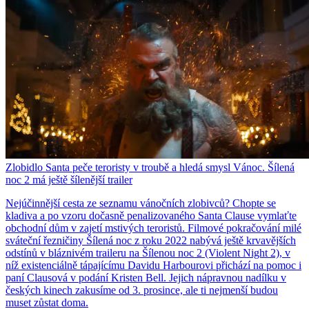
Zlobidlo Santa peče teroristy v troubě a hledá smysl Vánoc. Šílená
noc 2 má ještě šílenější trailer
Nejúčinnější cesta ze seznamu vánočních zlobivců? Chopte se
kladiva a po vzoru dočasně penalizovaného Santa Clause vymlaťte
obchodní dům v zajetí mstivých teroristů. Filmové pokračování milé
sváteční řezničiny Šílená noc z roku 2022 nabývá ještě krvavějších
odstínů v bláznivém traileru na Šílenou noc 2 (Violent Night 2), v
níž existenciálně tápajícímu Davidu Harbourovi přichází na pomoc i
paní Clausová v podání Kristen Bell. Jejich nápravnou nadílku v
českých kinech zakusíme od 3. prosince, ale ti nejmenší budou
muset zůstat doma.