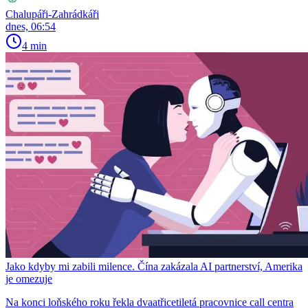
Chalupáři-Zahrádkáři
dnes, 06:54
4 min
Jako kdyby mi zabili milence. Čína zakázala AI partnerství, Amerika
je omezuje
Na konci loňského roku řekla dvaatřicetiletá pracovnice call centra