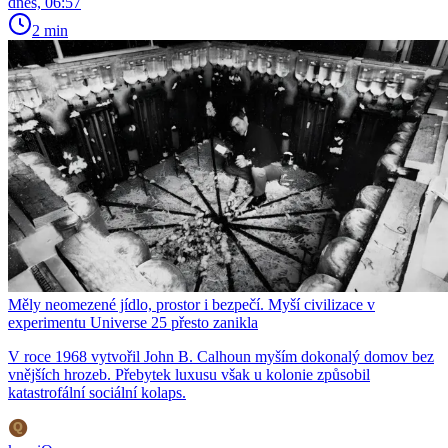
dnes, 06:57
2 min
Měly neomezené jídlo, prostor i bezpečí. Myší civilizace v
experimentu Universe 25 přesto zanikla
V roce 1968 vytvořil John B. Calhoun myším dokonalý domov bez
vnějších hrozeb. Přebytek luxusu však u kolonie způsobil
katastrofální sociální kolaps.