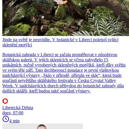
Jinde na světě je neuvidíte. V botanické v Liberci poletují svítící
sklenění motýlci
Botanická zahrada v Liberci se začala proměňovat v působivou
sklářskou galerii. V jejích sklenících se včera zabydlelo 15
unikátních, ručně vyrobených skleněných motýlků, kteří díky světlu
ve svém těle září. Tato dechberoucí instalace je první vlaštovkou
nadcházející výstavy „Sklo v přírodě, příroda ve skle“, která bude
součástí největšího sklářského festivalu v Česku Crystal Valley
Week. V nadcházejících dnech přibydou do botanické zahrady díla
dalších sklářů, kteří budou také součástí výstavy.
Liberecká Drbna
dnes, 07:00
4 min