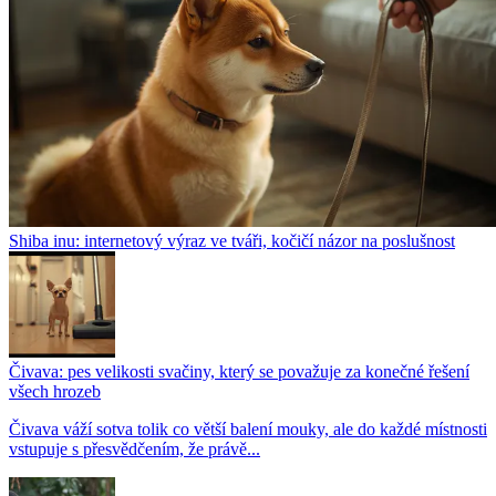
Shiba inu: internetový výraz ve tváři, kočičí názor na poslušnost
Čivava: pes velikosti svačiny, který se považuje za konečné řešení
všech hrozeb
Čivava váží sotva tolik co větší balení mouky, ale do každé místnosti
vstupuje s přesvědčením, že právě...