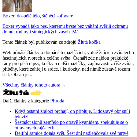
Boxer: dospělé tělo, štěněcí software
Boxer vypadá jako pes, kterému byste bez váhání svěřili ochranu
domu, rodiny i strategických zásob. Má...
Tento článek byl publikován ze zdrojů
Žlutá kočka
Web přináší články o domácích mazlíčcích, volně žijících zvířatech i
fascinujících tvorech z celého světa. Čtenáři zde najdou praktické
rady pro péči o psy, kočky a další mazlíčky, zajímavosti z říše zvířat,
příběhy, které zahřejí u srdce, i kuriozity, nad nimiž zůstává rozum
stát. Obsah je...
Všechny články tohoto autora →
Další články z kategorie
Příroda
Když ostatní žraloci prchají, on připluje. Lidožravý obr sní i
televizi
Šestnáct slonů zemřelo po otravě kyanidem, spekuluje se o
otrávených rajčatech
Delfíní samice dojala svět. Šest dní nadlehčovala své mrtvé