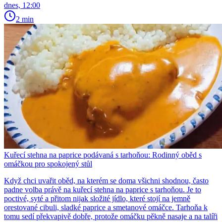
dnes, 12:00
2 min
Kuřecí stehna na paprice podávaná s tarhoňou: Rodinný oběd s
omáčkou pro spokojený stůl
Když chci uvařit oběd, na kterém se doma všichni shodnou, často
padne volba právě na kuřecí stehna na paprice s tarhoňou. Je to
poctivé, syté a přitom nijak složité jídlo, které stojí na jemně
orestované cibuli, sladké paprice a smetanové omáčce. Tarhoňa k
tomu sedí překvapivě dobře, protože omáčku pěkně nasaje a na talíři