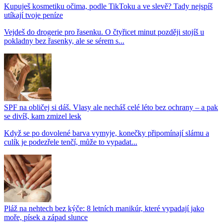
Kupuješ kosmetiku očima, podle TikToku a ve slevě? Tady nejspíš
utíkají tvoje peníze
Vejdeš do drogerie pro řasenku. O čtyřicet minut později stojíš u
pokladny bez řasenky, ale se sérem s...
SPF na obličej si dáš. Vlasy ale necháš celé léto bez ochrany – a pak
se divíš, kam zmizel lesk
Když se po dovolené barva vymyje, konečky připomínají slámu a
culík je podezřele tenčí, může to vypadat...
Pláž na nehtech bez kýče: 8 letních manikúr, které vypadají jako
moře, písek a západ slunce