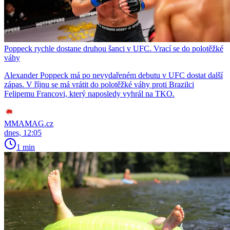
Poppeck rychle dostane druhou šanci v UFC. Vrací se do polotěžké
váhy
Alexander Poppeck má po nevydařeném debutu v UFC dostat další
zápas. V říjnu se má vrátit do polotěžké váhy proti Brazilci
Felipemu Francovi, který naposledy vyhrál na TKO.
MMAMAG.cz
dnes, 12:05
1 min