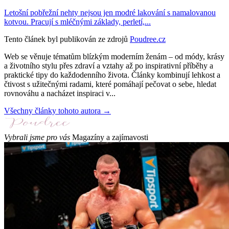
Letošní pobřežní nehty nejsou jen modré lakování s namalovanou
kotvou. Pracují s mléčnými základy, perletí,...
Tento článek byl publikován ze zdrojů
Poudree.cz
Web se věnuje tématům blízkým moderním ženám – od módy, krásy
a životního stylu přes zdraví a vztahy až po inspirativní příběhy a
praktické tipy do každodenního života. Články kombinují lehkost a
čtivost s užitečnými radami, které pomáhají pečovat o sebe, hledat
rovnováhu a nacházet inspiraci v...
Všechny články tohoto autora →
Vybrali jsme pro vás
Magazíny a zajímavosti