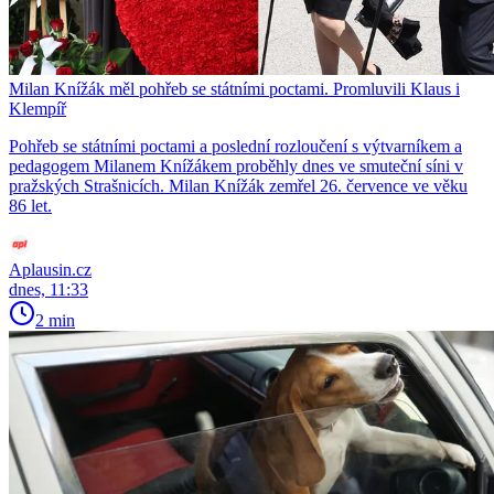
Milan Knížák měl pohřeb se státními poctami. Promluvili Klaus i
Klempíř
Pohřeb se státními poctami a poslední rozloučení s výtvarníkem a
pedagogem Milanem Knížákem proběhly dnes ve smuteční síni v
pražských Strašnicích. Milan Knížák zemřel 26. července ve věku
86 let.
Aplausin.cz
dnes, 11:33
2 min