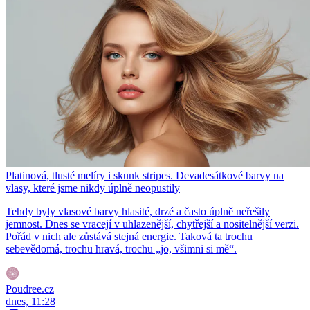
Platinová, tlusté melíry i skunk stripes. Devadesátkové barvy na
vlasy, které jsme nikdy úplně neopustily
Tehdy byly vlasové barvy hlasité, drzé a často úplně neřešily
jemnost. Dnes se vracejí v uhlazenější, chytřejší a nositelnější verzi.
Pořád v nich ale zůstává stejná energie. Taková ta trochu
sebevědomá, trochu hravá, trochu „jo, všimni si mě“.
Poudree.cz
dnes, 11:28