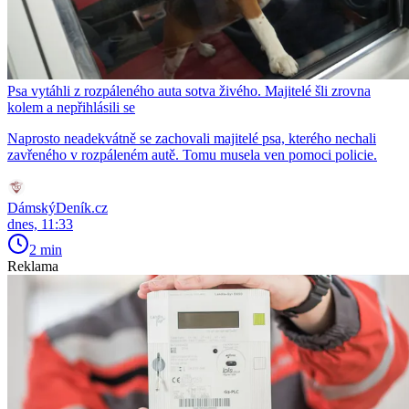
Psa vytáhli z rozpáleného auta sotva živého. Majitelé šli zrovna
kolem a nepřihlásili se
Naprosto neadekvátně se zachovali majitelé psa, kterého nechali
zavřeného v rozpáleném autě. Tomu musela ven pomoci policie.
DámskýDeník.cz
dnes, 11:33
2 min
Reklama