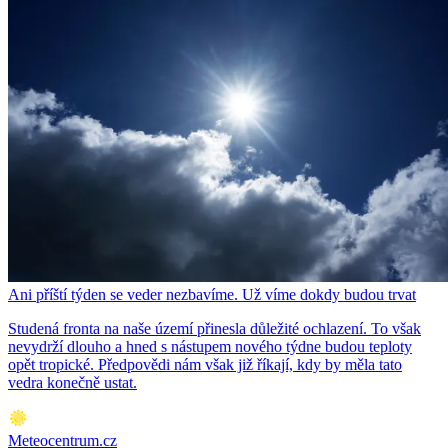
Ani příští týden se veder nezbavíme. Už víme dokdy budou trvat
Studená fronta na naše území přinesla důležité ochlazení. To však
nevydrží dlouho a hned s nástupem nového týdne budou teploty
opět tropické. Předpovědi nám však již říkají, kdy by měla tato
vedra konečně ustat.
Meteocentrum.cz