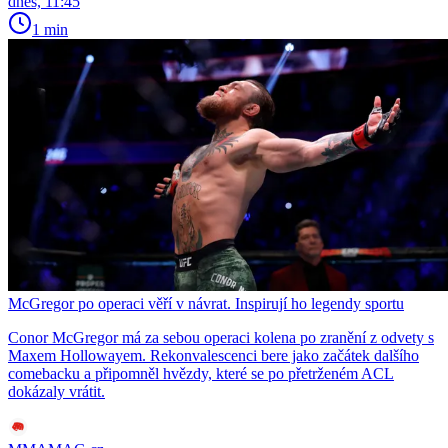
dnes, 11:45
1 min
McGregor po operaci věří v návrat. Inspirují ho legendy sportu
Conor McGregor má za sebou operaci kolena po zranění z odvety s
Maxem Hollowayem. Rekonvalescenci bere jako začátek dalšího
comebacku a připomněl hvězdy, které se po přetrženém ACL
dokázaly vrátit.