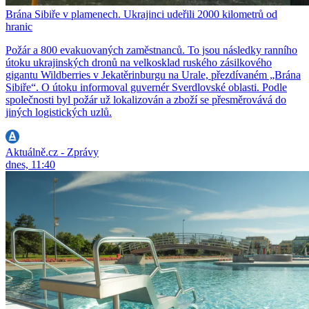
Brána Sibiře v plamenech. Ukrajinci udeřili 2000 kilometrů od
hranic
Požár a 800 evakuovaných zaměstnanců. To jsou následky ranního
útoku ukrajinských dronů na velkosklad ruského zásilkového
gigantu Wildberries v Jekatěrinburgu na Urale, přezdívaném „Brána
Sibiře“. O útoku informoval guvernér Sverdlovské oblasti. Podle
společnosti byl požár už lokalizován a zboží se přesměrovává do
jiných logistických uzlů.
Aktuálně.cz - Zprávy
dnes, 11:40