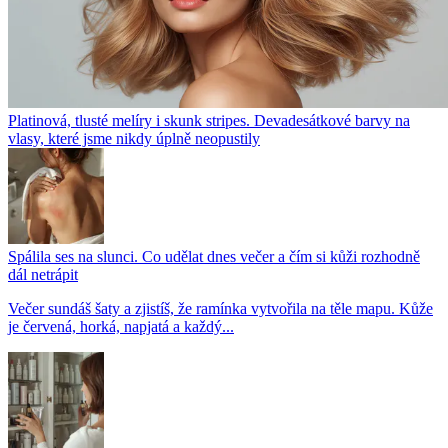
Platinová, tlusté melíry i skunk stripes. Devadesátkové barvy na
vlasy, které jsme nikdy úplně neopustily
Spálila ses na slunci. Co udělat dnes večer a čím si kůži rozhodně
dál netrápit
Večer sundáš šaty a zjistíš, že ramínka vytvořila na těle mapu. Kůže
je červená, horká, napjatá a každý...