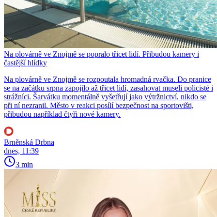
Na plovárně ve Znojmě se popralo třicet lidí. Přibudou kamery i
častější hlídky
Na plovárně ve Znojmě se rozpoutala hromadná rvačka. Do pranice
se na začátku srpna zapojilo až třicet lidí, zasahovat museli policisté i
strážníci. Šarvátku momentálně vyšetřují jako výtržnictví, nikdo se
při ní nezranil. Město v reakci posílí bezpečnost na sportovišti,
přibudou například čtyři nové kamery.
Brněnská Drbna
dnes, 11:39
3 min