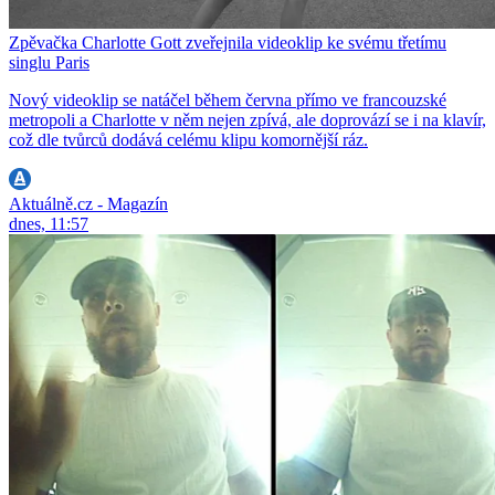
Zpěvačka Charlotte Gott zveřejnila videoklip ke svému třetímu
singlu Paris
Nový videoklip se natáčel během června přímo ve francouzské
metropoli a Charlotte v něm nejen zpívá, ale doprovází se i na klavír,
což dle tvůrců dodává celému klipu komornější ráz.
Aktuálně.cz - Magazín
dnes, 11:57