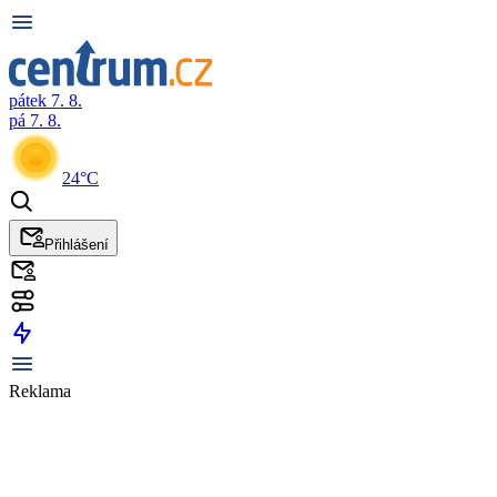
pátek 7. 8.
pá 7. 8.
24°C
Přihlášení
Reklama