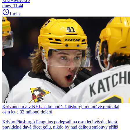
MMAMAG.cz
dnes, 11:44
1 min
Koivunen má v NHL sedm bodů. Pittsburgh mu právě proto dal
osm let a 32 milionů dolarů
Kdyby Pittsburgh Penguins podepsali na osm let hvězdu, která
pravidelně dává třicet gólů, nikdo by nad délkou smlouvy příliš