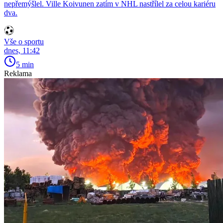
nepřemýšlel. Ville Koivunen zatím v NHL nastřílel za celou kariéru
dva.
Vše o sportu
dnes, 11:42
5 min
Reklama