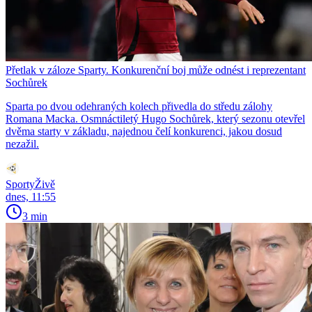
Přetlak v záloze Sparty. Konkurenční boj může odnést i reprezentant
Sochůrek
Sparta po dvou odehraných kolech přivedla do středu zálohy
Romana Macka. Osmnáctiletý Hugo Sochůrek, který sezonu otevřel
dvěma starty v základu, najednou čelí konkurenci, jakou dosud
nezažil.
SportyŽivě
dnes, 11:55
3 min