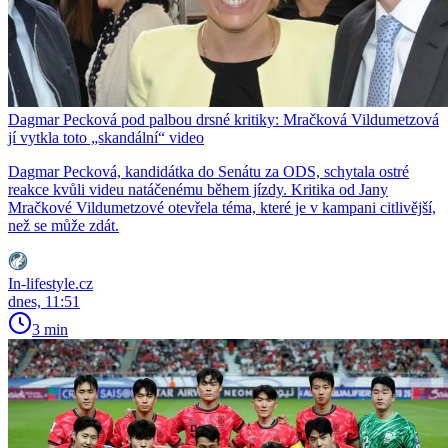
Dagmar Pecková pod palbou drsné kritiky: Mračková Vildumetzová
jí vytkla toto „skandální“ video
Dagmar Pecková, kandidátka do Senátu za ODS, schytala ostré
reakce kvůli videu natáčenému během jízdy. Kritika od Jany
Mračkové Vildumetzové otevřela téma, které je v kampani citlivější,
než se může zdát.
In-lifestyle.cz
dnes, 11:51
3 min