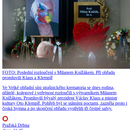
FOTO: Poslední rozloučení s Milanem Knížákem. Při obřadu
promluvili Klaus a Klempíř
Ve Velké obřadní síni strašnického krematoria se dnes rodina,
přátelé, kolegové i veřejnost rozloučili s výtvarníkem Milanem
Knížákem. Promluvili bývalý prezident Václav Klaus a ministr
kultury Oto Klempíř. Pohřeb byl se státními poctami, zazněla proto i
česká hymna a po skončení obřadu vystřelili tři čestné salvy.
Pražská Drbna