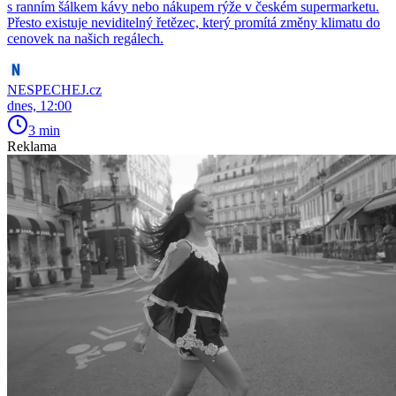
s ranním šálkem kávy nebo nákupem rýže v českém supermarketu.
Přesto existuje neviditelný řetězec, který promítá změny klimatu do
cenovek na našich regálech.
NESPECHEJ.cz
dnes, 12:00
3 min
Reklama