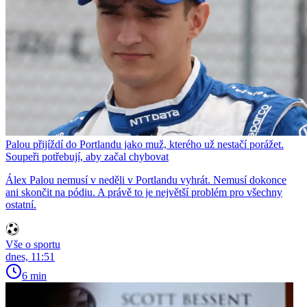
Palou přijíždí do Portlandu jako muž, kterého už nestačí porážet.
Soupeři potřebují, aby začal chybovat
Álex Palou nemusí v neděli v Portlandu vyhrát. Nemusí dokonce
ani skončit na pódiu. A právě to je největší problém pro všechny
ostatní.
Vše o sportu
dnes, 11:51
6 min