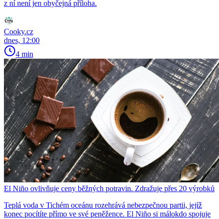
z ní není jen obyčejná příloha.
Cooky.cz
dnes, 12:00
4 min
El Niño ovlivňuje ceny běžných potravin. Zdražuje přes 20 výrobků
Teplá voda v Tichém oceánu rozehrává nebezpečnou partii, jejíž
konec pocítíte přímo ve své peněžence. El Niño si málokdo spojuje