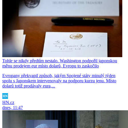
Tohle se nikdy předtím nestalo. Washington podpořil japonskou
měnu prodejem eur místo dolarů, Evropu to zaskočilo
Evropany překvapil způsob, jakým Spojené státy minulý týden
spolu s Japonskem intervenovaly na podporu kurzu jenu. Místo
dolarů totiž prodávaly eura,...
HN.cz
dnes, 11:47