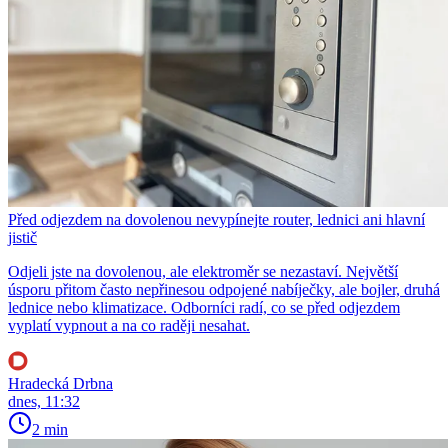
Před odjezdem na dovolenou nevypínejte router, lednici ani hlavní
jistič
Odjeli jste na dovolenou, ale elektroměr se nezastaví. Největší
úsporu přitom často nepřinesou odpojené nabíječky, ale bojler, druhá
lednice nebo klimatizace. Odborníci radí, co se před odjezdem
vyplatí vypnout a na co raději nesahat.
Hradecká Drbna
dnes, 11:32
2 min