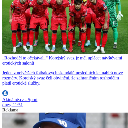
„Rozhodčí to očekávali.“ Korejský svaz je měl uplácet návštěvami
erotických salonů
Jeden z největších fotbalových skandálů posledních let nabírá nové
rozměry. Korejský svaz čelí obvinění, že zahraničním rozhodčím
platil erotické služby.
Aktuálně.cz - Sport
dnes, 11:51
Reklama