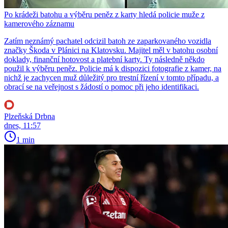
Po krádeži batohu a výběru peněz z karty hledá policie muže z
kamerového záznamu
Zatím neznámý pachatel odcizil batoh ze zaparkovaného vozidla
značky Škoda v Plánici na Klatovsku. Majitel měl v batohu osobní
doklady, finanční hotovost a platební karty. Ty následně někdo
použil k výběru peněz. Policie má k dispozici fotografie z kamer, na
nichž je zachycen muž důležitý pro trestní řízení v tomto případu, a
obrací se na veřejnost s žádostí o pomoc při jeho identifikaci.
Plzeňská Drbna
dnes, 11:57
1 min