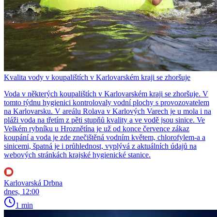
Kvalita vody v koupalištích v Karlovarském kraji se zhoršuje
Voda v některých koupalištích v Karlovarském kraji se zhoršuje. V
tomto týdnu hygienici kontrolovaly vodní plochy s provozovatelem
na Karlovarsku. V areálu Rolava v Karlových Varech je u mola i na
pláži voda na třetím z pěti stupňů kvality a ve vodě jsou sinice. Ve
Velkém rybníku u Hroznětína je už od konce července zákaz
koupání a voda je zde znečištěná vodním květem, chlorofylem-a a
sinicemi, špatná je i průhlednost, vyplývá z aktuálních údajů na
webových stránkách krajské hygienické stanice.
Karlovarská Drbna
dnes, 12:00
1 min