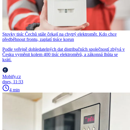
Stovky tisíc Čechů stále čekají na chytrý elektroměr. Kdo chce
předběhnout frontu, zaplatí tisíce korun
Podle veřejně dohledatelných dat distribučních společností zbývá v
Česku vyměnit kolem 400 tisíc elektroměrů, a zákonná lhůta se
krátí.
Mobify.cz
dnes, 11:33
4 min