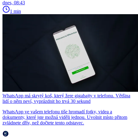
dnes, 08:43
1 min
WhatsApp má skrytý koš, který žere gigabajty v telefonu. Většina
lidí o něm neví, vyprázdnit ho trvá 30 sekund
WhatsApp ve vašem telefonu tiše hromadí fotky, videa a
dokumenty, které jste možná viděli jednou. Uvolnit místo přitom
zvládnete dřív, než dočtete tento odstavec.