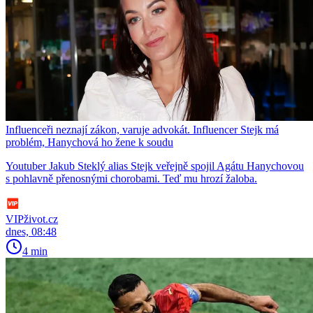
Influenceři neznají zákon, varuje advokát. Influencer Stejk má
problém, Hanychová ho žene k soudu
Youtuber Jakub Steklý alias Stejk veřejně spojil Agátu Hanychovou
s pohlavně přenosnými chorobami. Teď mu hrozí žaloba.
VIPživot.cz
dnes, 08:48
4 min