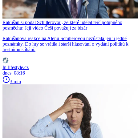
Rakušan si podal Schillerovou, ze které udělal terč potupného
posměchu: Její video Češi považují za bizár
Rakušanova reakce na Alenu Schillerovou nezůstala jen u jedné
poznámky. Do hry se vrátila i starší hlasování o vydání politiků k
trestnímu stíhání.
In-lifestyle.cz
dnes, 08:16
3 min