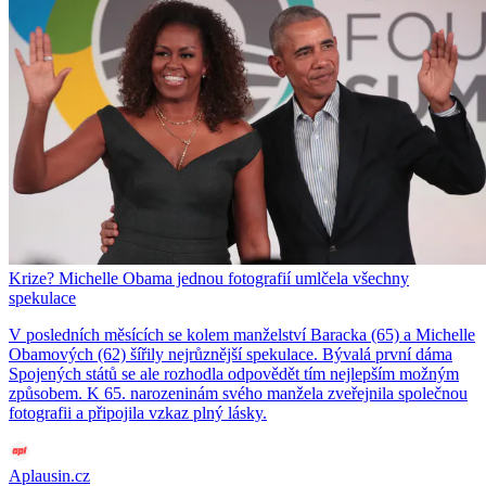
Krize? Michelle Obama jednou fotografií umlčela všechny
spekulace
V posledních měsících se kolem manželství Baracka (65) a Michelle
Obamových (62) šířily nejrůznější spekulace. Bývalá první dáma
Spojených států se ale rozhodla odpovědět tím nejlepším možným
způsobem. K 65. narozeninám svého manžela zveřejnila společnou
fotografii a připojila vzkaz plný lásky.
Aplausin.cz