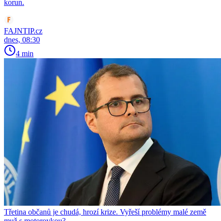
korun.
FAJNTIP.cz
dnes, 08:30
4 min
Třetina občanů je chudá, hrozí krize. Vyřeší problémy malé země
muž s motorovkou?