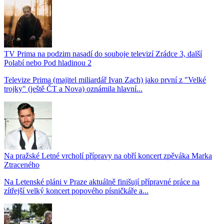
TV Prima na podzim nasadí do souboje televizí Zrádce 3, další
Polabí nebo Pod hladinou 2
Televize Prima (majitel miliardář Ivan Zach) jako první z "Velké
trojky" (ještě ČT a Nova) oznámila hlavní...
Na pražské Letné vrcholí přípravy na obří koncert zpěváka Marka
Ztraceného
Na Letenské pláni v Praze aktuálně finišují přípravné práce na
zítřejší velký koncert popového písničkáře a...