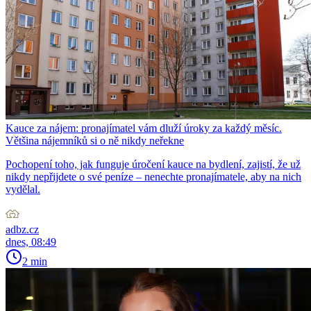
Kauce za nájem: pronajímatel vám dluží úroky za každý měsíc.
Většina nájemníků si o ně nikdy neřekne
Pochopení toho, jak funguje úročení kauce na bydlení, zajistí, že už
nikdy nepřijdete o své peníze – nenechte pronajímatele, aby na nich
vydělal.
adbz.cz
dnes, 08:49
2 min