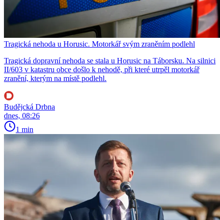
Tragická nehoda u Horusic. Motorkář svým zraněním podlehl
Tragická dopravní nehoda se stala u Horusic na Táborsku. Na silnici
II/603 v katastru obce došlo k nehodě, při které utrpěl motorkář
zranění, kterým na místě podlehl.
Budějcká Drbna
dnes, 08:26
1 min