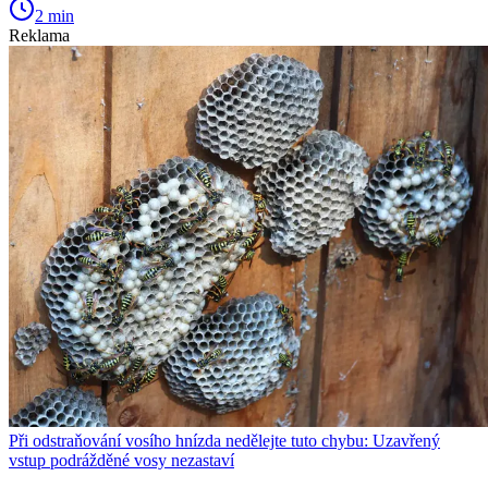
2 min
Reklama
Při odstraňování vosího hnízda nedělejte tuto chybu: Uzavřený
vstup podrážděné vosy nezastaví