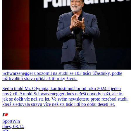
Schwarzenegger upozornil na studii se 103 tisíci účastníky, podle
níž kvalitní strava přidá až tři roky života
Sedm titulů Mr. Olympia, kardiostimulátor od roku 2024 a jeden
nový cíl. Arnold Schwarzenegger dnes neřeší obvody paží, ale to,
jak se dožít víc než sta let. Ve svém newsletteru proto rozebral studii,
která sledovala stravu více než sta tisíc lidí po dobu deseti let.
SportWin
dnes, 08:14