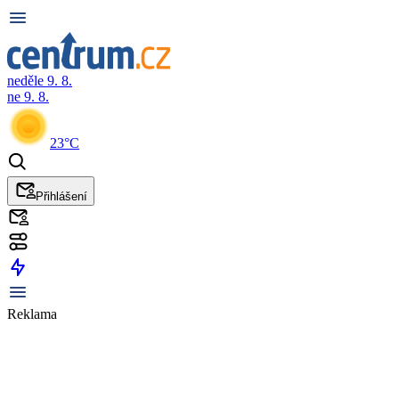
neděle 9. 8.
ne 9. 8.
23°C
Přihlášení
Reklama