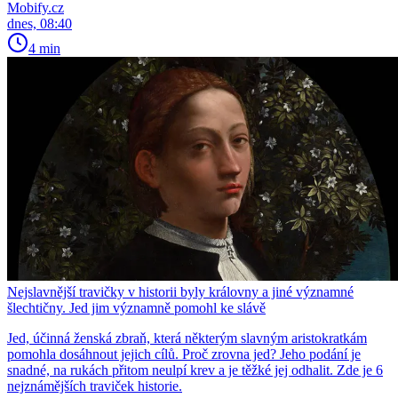
Mobify.cz
dnes, 08:40
4 min
Nejslavnější travičky v historii byly královny a jiné významné
šlechtičny. Jed jim významně pomohl ke slávě
Jed, účinná ženská zbraň, která některým slavným aristokratkám
pomohla dosáhnout jejich cílů. Proč zrovna jed? Jeho podání je
snadné, na rukách přitom neulpí krev a je těžké jej odhalit. Zde je 6
nejznámějších traviček historie.