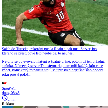
Salah do Turecka, rekordní posila Realu a pak tma. Server, bez
kterého se přestupové léto neobejde, to neunesl
Nejdřív se objevovalo hlášení o špatné bráně, potom už jen prázdná
stránka. Německý server Transfermarkt, kam míří každý, kdo chce
vědět, kolik který fotbalista stojí, se uprostřed nejrušnějšího období
roku prostě položil.
SportWin
dnes, 08:46
2 min
Reklama