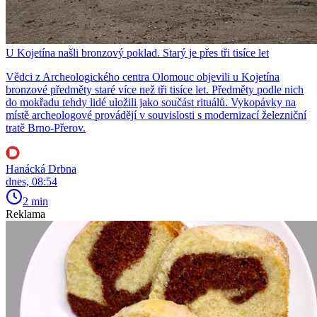
U Kojetína našli bronzový poklad. Starý je přes tři tisíce let
Vědci z Archeologického centra Olomouc objevili u Kojetína
bronzové předměty staré více než tři tisíce let. Předměty podle nich
do mokřadu tehdy lidé uložili jako součást rituálů. Vykopávky na
místě archeologové provádějí v souvislosti s modernizací železniční
tratě Brno-Přerov.
Hanácká Drbna
dnes, 08:54
2 min
Reklama