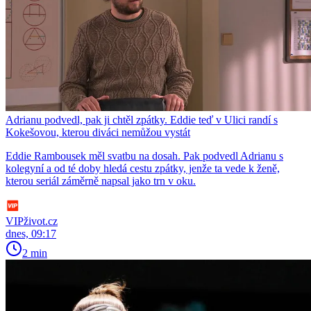
Adrianu podvedl, pak ji chtěl zpátky. Eddie teď v Ulici randí s
Kokešovou, kterou diváci nemůžou vystát
Eddie Rambousek měl svatbu na dosah. Pak podvedl Adrianu s
kolegyní a od té doby hledá cestu zpátky, jenže ta vede k ženě,
kterou seriál záměrně napsal jako trn v oku.
VIPživot.cz
dnes, 09:17
2 min