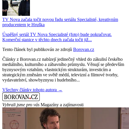
TV Nova začala točit novou řadu seriálu Specialisté, kreativním
producentem je Hruška
Úspěšný seriál TV Nova Specialisté (foto) bude pokračovat.
Komerční stanice v těchto dnech začala točit již...
Tento článek byl publikován ze zdrojů
Borovan.cz
Články z Borovan.cz nabízejí jedinečný vhled do zákulisí českého
mediálního, kulturního a zábavního průmyslu. Věnují se především
byznysovým vztahům, vlastnickým strukturám, investicím a
strategickým změnám ve světě médií, televizní a filmové tvorby,
vydavatelství, showbyznysu i hudebního...
Všechny články tohoto autora →
Vybrali jsme pro vás
Magazíny a zajímavosti