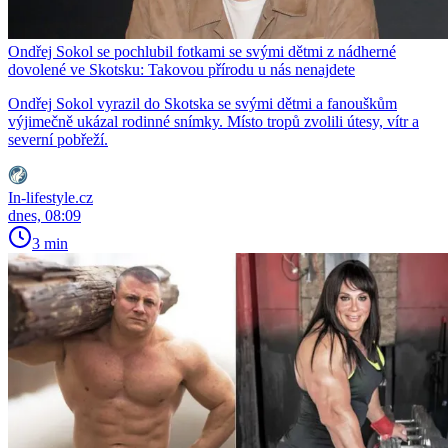
Ondřej Sokol se pochlubil fotkami se svými dětmi z nádherné
dovolené ve Skotsku: Takovou přírodu u nás nenajdete
Ondřej Sokol vyrazil do Skotska se svými dětmi a fanouškům
výjimečně ukázal rodinné snímky. Místo tropů zvolili útesy, vítr a
severní pobřeží.
In-lifestyle.cz
dnes, 08:09
3 min