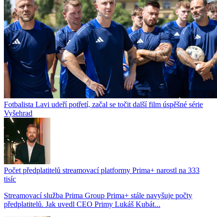
Fotbalista Lavi udeří potřetí, začal se točit další film úspěšné série
Vyšehrad
Počet předplatitelů streamovací platformy Prima+ narostl na 333
tisíc
Streamovací služba Prima Group Prima+ stále navyšuje počty
předplatitelů. Jak uvedl CEO Primy Lukáš Kubát...