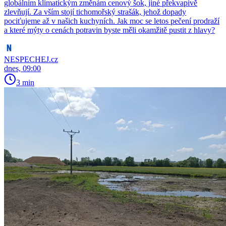
globálním klimatickým změnám cenový šok, jiné překvapivě
zlevňují. Za vším stojí tichomořský strašák, jehož dopady
pociťujeme až v našich kuchyních. Jak moc se letos pečení prodraží
a které mýty o cenách potravin byste měli okamžitě pustit z hlavy?
NESPECHEJ.cz
dnes, 09:00
3 min