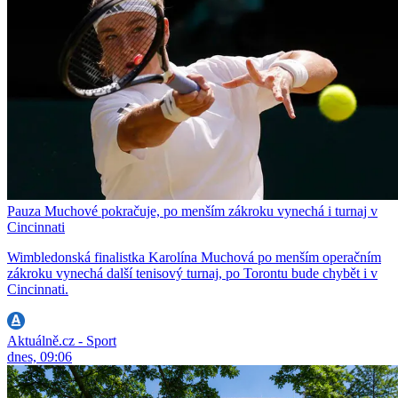
Pauza Muchové pokračuje, po menším zákroku vynechá i turnaj v
Cincinnati
Wimbledonská finalistka Karolína Muchová po menším operačním
zákroku vynechá další tenisový turnaj, po Torontu bude chybět i v
Cincinnati.
Aktuálně.cz - Sport
dnes, 09:06