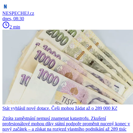
NESPECHEJ.cz
dnes, 08:30
2 min
Stát vyhlásil nové dotace. Češi mohou žádat až o 289 000 Kč
Ztráta zaměstnání nemusí znamenat katastrofu. Zkušení
profesionálové mohou díky státní podpoře proměnit nucený konec v
nový začátek – a získat na rozjezd vlastního podnikání až 289 tisíc