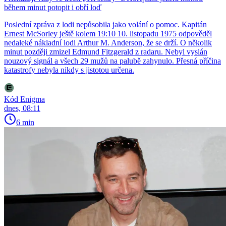
během minut potopit i obří loď
Poslední zpráva z lodi nepůsobila jako volání o pomoc. Kapitán
Ernest McSorley ještě kolem 19:10 10. listopadu 1975 odpověděl
nedaleké nákladní lodi Arthur M. Anderson, že se drží. O několik
minut později zmizel Edmund Fitzgerald z radaru. Nebyl vyslán
nouzový signál a všech 29 mužů na palubě zahynulo. Přesná příčina
katastrofy nebyla nikdy s jistotou určena.
Kód Enigma
dnes, 08:11
6 min