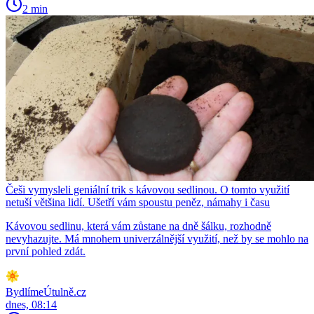
2 min
Češi vymysleli geniální trik s kávovou sedlinou. O tomto využití
netuší většina lidí. Ušetří vám spoustu peněz, námahy i času
Kávovou sedlinu, která vám zůstane na dně šálku, rozhodně
nevyhazujte. Má mnohem univerzálnější využití, než by se mohlo na
první pohled zdát.
BydlímeÚtulně.cz
dnes, 08:14