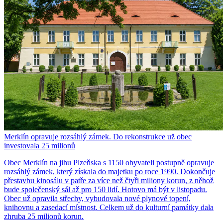
Merklín opravuje rozsáhlý zámek. Do rekonstrukce už obec
investovala 25 milionů
Obec Merklín na jihu Plzeňska s 1150 obyvateli postupně opravuje
rozsáhlý zámek, který získala do majetku po roce 1990. Dokončuje
přestavbu kinosálu v patře za více než čtyři miliony korun, z něhož
bude společenský sál až pro 150 lidí. Hotovo má být v listopadu.
Obec už opravila střechy, vybudovala nové plynové topení,
knihovnu a zasedací místnost. Celkem už do kulturní památky dala
zhruba 25 milionů korun.