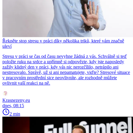
Řekněte stop stresu v práci díky několika triků, které vám značně
uleví
Stresu v práci se čas od času nevyhne žádná z vás. Schválně si teď
položte ruku na srdce a upřímně si odpovězte, kdy jste naposledy
zažily klidný den v práci, kdy vás nic nerozčílilo, netrápilo ani
nestresovalo. Správě, už si ani nepamatujete, viďte? Stresové situace
v pracovním prostřední sice neovlivníte, ale rozhodně můžete
ovlivnit vaší reakci na ně.
Krasnezeny.eu
dnes, 08:15
2 min