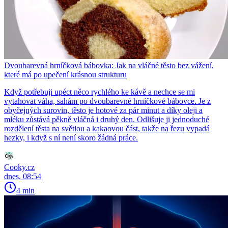
Dvoubarevná hrníčková bábovka: Jak na vláčné těsto bez vážení,
které má po upečení krásnou strukturu
Když potřebuji upéct něco rychlého ke kávě a nechce se mi
vytahovat váha, sahám po dvoubarevné hrníčkové bábovce. Je z
obyčejných surovin, těsto je hotové za pár minut a díky oleji a
mléku zůstává pěkně vláčná i druhý den. Odlišuje ji jednoduché
rozdělení těsta na světlou a kakaovou část, takže na řezu vypadá
hezky, i když s ní není skoro žádná práce.
Cooky.cz
dnes, 08:54
4 min