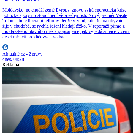
Moldavsko, nejchudší země Evropy, znovu svírá energetická krize,
politické spory i rostoucí nedůvěra veřejnosti. Nový premiér Vasile
Tofan slibuje liberální reformy. Jenže v zemi, kde třetina obyvatel
žije v chudobě, se rychlá řešení hledají těžko. V reportáži přímo z
moldavského hlavního města popisujeme, jak vypadá situace v zemi
deset měsíců po klíčových volbách.
Aktuálně.cz - Zprávy
dnes, 08:28
Reklama