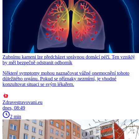
Zubnímu kameni lze předcházet správnou domácí péčí. Ten vzniklý
by měl bezpečně odstranit odborník
Některé symptomy mohou naznačovat vážné onemocnění tohoto
důležitého orgánu. Pokud se příznaky nezmírní, je vhodné
konzultovat situaci se svým lékařem.
Zdravestravovani.eu
dnes, 08:49
2 min