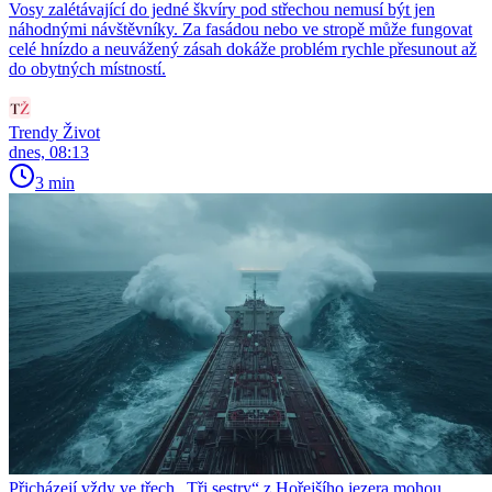
Vosy zalétávající do jedné škvíry pod střechou nemusí být jen
náhodnými návštěvníky. Za fasádou nebo ve stropě může fungovat
celé hnízdo a neuvážený zásah dokáže problém rychle přesunout až
do obytných místností.
Trendy Život
dnes, 08:13
3 min
Přicházejí vždy ve třech „Tři sestry“ z Hořejšího jezera mohou